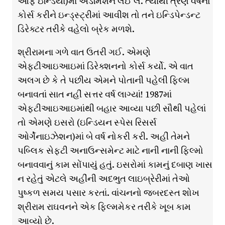
ઓફ ઇન્ડિયા)માં એડમિશન લઈ લે. ત્યાંથી ત્રણ વર્ષનો
કોર્સ કરીને ઇન્ડ્સ્ટ્રીમાં આવીશ તો તને ઇન્ડિપેન્ડન્ટ
ડિરેક્ટર તરીકે વહેલો બ્રેક મળશે.
શ્રીરામના ગળે વાત ઉતરી ગઈ. એમણે
એફટીઆઇઆઇમાં ડિરેક્શનનો કોર્સ કર્યો. એ વાત
અલગ છે કે તે પછીય એમને પોતાની પહેલી ફિલ્મ
બનાવતાં સાત નહીં સત્તર વર્ષ લાગ્યાં! 1987માં
એફટીઆઇઆઇમાંથી બહાર આવ્યા પછી સૌથી પહેલાં
તો એમણે ઇસરો (ઇન્ડિયન સ્પેસ રિસર્સ
ઓર્ગેનાઇઝેશન)માં બે વર્ષ નોકરી કરી. અહીં તેમને
પબ્લિક સેફ્ટી અનાઉન્સમેન્ટ માટે નાની નાની ફિલ્મો
બનાવવાનું કામ સોંપાયું હતું. ઇસરોમાં કામનું દબાણ ખાસ
ન રહેતું એટલે અહીંની અદભુત લાઇબ્રેરીમાં તેઓ
પુષ્કળ સમય પસાર કરતાં. વાંચનનો જબરદસ્ત શોખ
શ્રીરામ રાઘવનને એક ફિલ્મમેકર તરીકે ખૂબ કામ
આવ્યો છે.