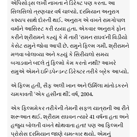
એપિસોડ્સ લખી નાખતા ને ડિરેક્ટ પણ કરતા. આ
સિલસિલો ત્રણચાર વર્ષ ચાલ્યો. દરમિયાન અનુરાગ
કશ્યપ સાથે દોસ્તી થઈ. અનુરાગ એ વખતે રામગોપાલ
વર્માને આસિસ્ટ કરી રહ્યા હતા. એકવાર અનુરાગે ફોન
કરીને શ્રીરામને કહ્યું કે મેં તારી ‘રામન રાઘવ’ની વિડીયો
કેસેટ રામુને જોવા આપી છે. રામુને ફિલ્મ ગમી. શ્રીરામને
મળવા બોલાવ્યા અને કહ્યું કે સિરીયલો સમય
બગાડવાને બદલે તું ફિલ્મો કેમ કરતો નથી? આખરે
રામુએ એમને ઇન્ડિપેન્ડન્ટ ડિરેક્ટર તરીકે બ્રેક આપ્યો.
એ ફિલ્મ હતી, સૈફ અલી ખાન અને ઉર્મિલા માંતોડકરને
ચમકાવતી ‘એક હસીના થી’. વર્ષ, 2004.
એક ફિલ્મમેકર તરીકેની તેમની સફળ યાત્રાની આ રીતે
શરૂઆત થઈ. શ્રીરામ રાઘવન ત્યારે 41 વર્ષના હતા અને
હજુય બોલતી વખતે થોથવાતા હતા! પણ આ ફિલ્મની
પ્રોસેસ દરમિયાન જાણે ચમત્કાર થયો. એમનું