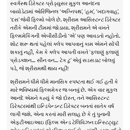
સ્વર્ગસ્થ ડિરેક્ટર-પ્રોડ્યુસર મુકુલ આનંદના
બાયોડેટામાં ઓરિજિનલ ‘અગ્નિપથ’, ‘હમ’, ‘ખદાગવાહ’,
‘દસ’ જેવી ફિલ્મો બોલે છે. શ્રીરામ આસિસ્ટન્ટ ડિરેક્ટર
તરીકે એમની ટીમમાં જોડાયા. શ્રીરામને એ વખતે
ફિલ્મમેકિંગની એબીસીડીનો ‘એ’ પણ આવડતો નહોતો.
શોટ શરૂ થતાં પહેલાં ક્લેપ આપવાનું કામ એમને સોંપી
શકાતું નહીં, કેમ કે ક્લેપ આપતી વખતે ‘ફલાણું ફલાણું
પ્રોડક્શન… સીન વન… ટેક ટુ’ એવું સડસડાટ બોલવું
પડે, જે શ્રીરામથી થાય નહીં!
શ્રીરામને ધીમે ધીમે માનસિક સ્પષ્ટતા થઈ ગઈ હતી કે
મારે ભવિષ્યમાં ફિલ્મમેકર જ બનવું છે. એક વાર મુકુલ
આનંદે એમને કહ્યું કે જો દોસ્ત, તને આસિસ્ટન્ટ
ડિરેક્ટરમાંથી ઇન્ડિપેન્ડન્ટ ડિરેક્ટર બનતાં સાતેક વર્ષ
લાગી જશે. એના કરતાં મારી સલાહ છે કે તું પુનાની
એફટીઆઇઆઇ (ફિલ્મ એન્ડ ટેલિવિઝન ઇન્સ્ટિટ્યુટ