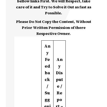
bellow links First. We will Respect, take
care of it and Try to Solve it Out as fast as
Possible.
Please Do Not Copy the Content, Without
Prior Written Permission of there
Respective Owner.
An
y
Fe
An
ed
y
ba
Dis
ck
put
/
e /
Su
Re
gg
po
esi
rt –