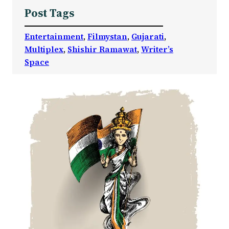
Post Tags
Entertainment
, 
Filmystan
, 
Gujarati
, 
Multiplex
, 
Shishir Ramawat
, 
Writer’s
Space