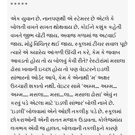
* * * * *
એક યુવાન છે. નાનપણથી એ સ્ટેમરર છે એટલે કે
બોલતી વખતે સખત થોથવાય છે. કોઈને કશુંક કહેતી
વખતે જીભ ચોંટી જાય. અવાજ ગળામાં જ અટવાઈ
જાય. મોઢું વિચિત્ર થઈ જાય. સ્કૂલમાં ટીચર સવાલ પૂછે
ત્યારે એ ક્યારેય આંગળી ઊંચી ન કરે, કેમ કે જવાબ
આવડતો હોય તો ય બોલવું કેવી રીતે? રેસ્ટોરાંમાં મસાલા
ઢોસા ખાવાની ઇચ્છા હોય તો પણ વેઇટરને ઇડલી
સાંભારનો ઓર્ડર આપે, કેમ કે એનાથી ‘મ’ અક્ષર
ઉચ્ચારી શકાતો નથી. વેઇટર સામે ‘અમ્મ… અમ્મ…
અમ્મ…. મસલા…. મસા…લા… મસાલા ઢોસા’ એવું ન
કરવું પડે એટલા માટે ‘ઇડલી સાંભાર’ બોલી નાખે છે.
‘ઇડલી’ બોલવામાં એને ઓછી તકલીફ પડે છે. સ્કૂલમાં
છોકરાઓની એની સતત મજાક ઉડાવતા. કોલેજમાંય
લગભગ એવી જ હાલત. બોલવાની તકલીફને કારણે