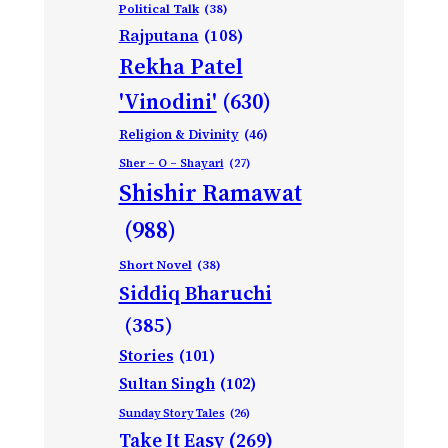
Political Talk
(38)
Rajputana
(108)
Rekha Patel
'Vinodini'
(630)
Religion & Divinity
(46)
Sher – O – Shayari
(27)
Shishir Ramawat
(988)
Short Novel
(38)
Siddiq Bharuchi
(385)
Stories
(101)
Sultan Singh
(102)
Sunday Story Tales
(26)
Take It Easy
(269)