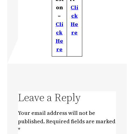
on
Cli
–
ck
Cli
He
ck
re
He
re
Leave a Reply
Your email address will not be
published.
Required fields are marked
*