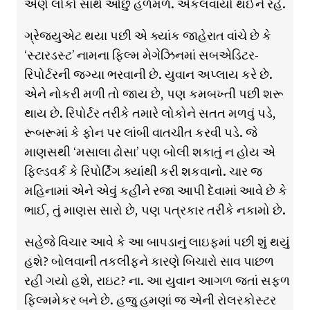
એણે લોકો સાથે ઓછું હળેમળે. એકલવાયો થઈને રહે.
ગ્રેજ્યુએટ થયા પછી એ ક્યાંક જાહેરાત વાંચે છે કે
‘સ્ટારડસ્ટ’ નામના ફિલ્મ મેગેઝિનમાં સબએડિટર-
રિપોર્ટરની જગ્યા ભરવાની છે. યુવાન અપ્લાય કરે છે.
એને નોકરી મળી તો જાય છે, પણ કમબખ્તી પછી શરૂ
થાય છે. રિપોર્ટર તરીકે તમારે લોકોને સતત મળવું પડે,
રૂબરૂમાં કે ફોન પર લાંબી વાતચીત કરવી પડે. જે
માણસથી ‘મસાલા ઢોસા’ પણ બોલી શકાતું ન હોય એ
ફિલ્ડવર્ક કે રિપોર્ટિંગ ક્યાંથી કરી શકવાનો. ચાર જ
મહિનામાં એને એવું કહીને રજા આપી દેવામાં આવે છે કે
ભાઈ, તું માણસ સારો છે, પણ પત્રકાર તરીકે નકામો છે.
સહેજે વિચાર આવે કે આ બાપડાનું લાઇફમાં પછી શું થયું
હશે? બોલવાની તકલીફને કારણે બિચારો સાવ પાછળ
રહી ગયો હશે, રાઇટ? ના. આ યુવાન આગળ જતાં સફળ
ફિલ્મમેકર બને છે. હજુ હમણાં જ એની રોલરકોસ્ટર