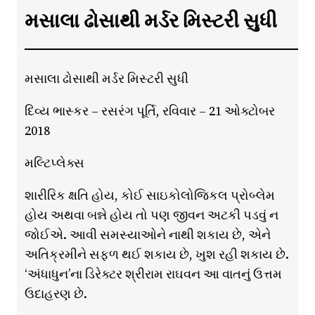
મસાલા ઢોસાથી મર્ડર મિસ્ટરી સુધી
મસાલા ઢોસાથી મર્ડર મિસ્ટરી સુધી
દિવ્ય ભાસ્કર – રસરંગ પૂર્તિ, રવિવાર – 21 ઓક્ટોબર
2018
મલ્ટિપ્લેક્સ
શારીરિક ક્ષતિ હોય, કોઈ સાઇકોલોજિકલ પ્રોબ્લેમ
હોય અથવા બન્ને હોય તો પણ જીવન અટકી પડવું ન
જોઈએ. આવી સમસ્યાઓને નાથી શકાય છે, એને
અતિક્રમીને સફળ થઈ શકાય છે, ખુશ રહી શકાય છે.
‘અંધાધુન’ના ડિરેક્ટર શ્રીરામ રાઘવન આ વાતનું ઉત્તમ
ઉદાહરણ છે.