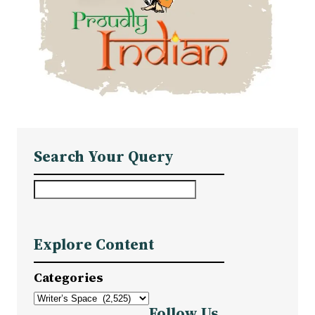
Search Your Query
S
e
a
Explore Content
r
c
Categories
h
Follow Us