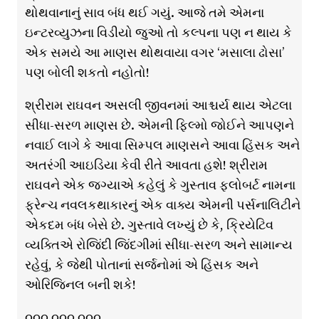
થોથવાનાનું સાવ બંધ થઈ ગયું. આજે તમે એમના
ઇન્ટરવ્યુઝના વિડીયો જુઓ તો કલ્પના પણ ન થાય કે
એક સમયે આ માણસ થોથવાયા વગર ‘મસાલા ઢોસા’
પણ બોલી શકતો નહોતો!
શ્રીરામ રાઘવન અસલી જીવનમાં આશ્ચર્ય થાય એટલા
સીધા-સરળ માણસ છે. એમની ફિલ્મો જોઈને આપણને
નવાઈ લાગે કે આવા સિમ્પલ માણસને આવા હિંસક અને
અતરંગી આઇડિયા કેવી રીતે આવતા હશે! શ્રીરામ
રાઘવને એક જગ્યાએ કહેલું કે ગુસ્તાવ ફ્લોબર્ટ નામના
ફ્રેન્ચ નવલકથાકારનું એક વાક્ય એમની પર્સનાલિટીને
એકદમ બંધ બેસે છે. ગુસ્તાવે લખ્યું છે કે, ક્રિયેટિવ
વ્યક્તિએ રોજિંદી જિંદગીમાં સીધા-સરળ અને સામાન્ય
રહેવું, કે જેથી પોતાનાં સર્જનોમાં એ હિંસક અને
ઓરિજિનલ બની શકે!
૦૦૦ ૦૦૦ ૦૦૦