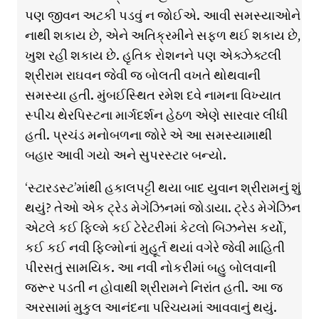
પણ જીવન અટકી પડવું ન જોઈએ. આવી સમસ્યાઓને
નાથી શકાય છે, એને અતિક્રમીને સફળ થઈ શકાય છે,
ખુશ રહી શકાય છે. હૃતિક રોશનને પણ એક્ઝેક્ટલી
શ્રીરામ રાઘવન જેવી જ બોલતી વખતે થોથવાની
સમસ્યા હતી. મુંબઈસ્થિત રમેશ દવે નામના વિખ્યાત
સ્પીચ થેરપિસ્ટના માર્ગદર્શન હેઠળ એણે સારવાર લીધી
હતી. પ્રચંડ મનોબળના જોરે એ આ સમસ્યામાથી
બહાર આવી ગયો અને સુપરસ્ટાર બન્યો.
‘સ્ટારડસ્ટ’માંથી હકાલપટ્ટી થયા બાદ યુવાન શ્રીરામનું શું
થયું? તેઓ એક ટ્રેડ મેગેઝિનમાં જોડાયા. ટ્રેડ મેગેઝિન
એટલે કઈ ફિલ્મે કઈ ટેરેટરીમાં કેટલો બિઝનેસ કર્યો,
કઈ કઈ નવી ફિલ્મોનાં મુહૂર્ત થયાં વગેરે જેવી માહિતી
પીરસતું સામયિક. આ નવી નોકરીમાં બહુ બોલવાની
જરૂર પડતી ન હોવાથી શ્રીરામને નિરાંત હતી. આ જ
અરસામાં મુકુલ આનંદના પરિચયમાં આવવાનું થયું.