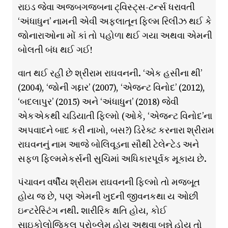
રાઇડ જેવા અજબગજબના ટ્વિસ્ટ્સ-ટર્ન્સ ધરાવતી
‘અંધાધુન’ નામની એવી અફલાતૂન ફિલ્મ રિલીઝ થઈ કે
જોનારાઓના મોં કાં તો પહોળા થઈ ગયા અથવા એમની
બોલતી બંધ થઈ ગઈ!
વાત થઈ રહી છે શ્રીરામ રાઘવનની. ‘એક હસીના થી’
(2004), ‘જોની ગદ્દાર’ (2007), ‘એજન્ટ વિનોદ’ (2012),
‘બદલાપુર’ (2015) અને ‘અંધાધુન’ (2018) જેવી
એકએકથી ચડિયાતી ફિલ્મો (ઓકે, ‘એજન્ટ વિનોદ’ના
અપવાદને બાદ કરી નાખો, બસ?) ડિરેક્ટ કરનારા શ્રીરામ
રાઘવનનું નામ આજે બોલિવૂડના સૌથી ટેલેન્ટેડ અને
સફળ ફિલ્મમેકર્સની સુચિમાં અધિકારપૂર્વક મૂકાય છે.
પંચાવન વર્ષીય શ્રીરામ રાઘવનની ફિલ્મો તો મજબૂત
હોય જ છે, પણ એમની ખુદની જીવનકથા ય ઓછી
ઇન્ટરેસ્ટિંગ નથી. શારીરિક ક્ષતિ હોય, કોઈ
સાઇકોલોજિકલ પ્રોબ્લેમ હોય અથવા બન્ને હોય તો