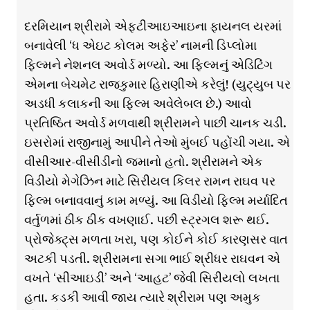
દરમિયાન શ્રીરામે એફટીઆઇઆઇના ફાયનલ યરમાં
બનાવેલી ‘ધ એઇટ કોલમ અફેર’ નામની ડિપ્લોમા
ફિલ્મને નેશનલ અવોર્ડ મળ્યો. આ ફિલ્મનું એડિટિંગ
એમના બેચમેટ રાજકુમાર હિરાણીએ કરેલું! (યુટ્યુબ પર
અડધી કલાકની આ ફિલ્મ અવેલેબલ છે.) આવો
પ્રતિષ્ઠિત અવોર્ડ મળવાથી શ્રીરામને પાછી ચાનક ચડી.
ઇસરોમાં રાજીનામું આપીને તેઓ મુંબઈ પહોંચી ગયા. એ
વીસીઆર-વીસીડીનો જમાનો હતો. શ્રીરામને એક
વિડીયો મેગેઝિન માટે સિરીયલ કિલર રામન રાઘવ પર
ફિલ્મ બનાવવાનું કામ મળ્યું. આ વિડીયો ફિલ્મ મર્યાદિત
વર્તુળમાં ઠીક ઠીક વખણાઈ. પછી સ્ટ્રગલ શરૂ થઈ.
પ્રોજેક્ટ્સ મળતા ખરા, પણ કોઈને કોઈ કારણસર વાત
અટકી પડતી. શ્રીરામના સગા ભાઈ શ્રીધર રાઘવન એ
વખતે ‘સીઆઇડી’ અને ‘આહટ’ જેવી સિરીયલો લખતા
હતા. કડકી આવી જાય ત્યારે શ્રીરામ પણ અમુક