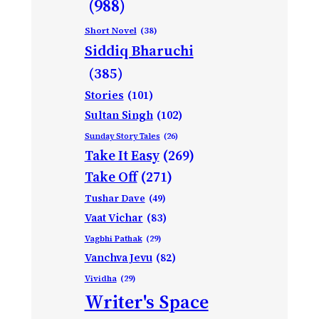
(988)
Short Novel
(38)
Siddiq Bharuchi
(385)
Stories
(101)
Sultan Singh
(102)
Sunday Story Tales
(26)
Take It Easy
(269)
Take Off
(271)
Tushar Dave
(49)
Vaat Vichar
(83)
Vagbhi Pathak
(29)
Vanchva Jevu
(82)
Vividha
(29)
Writer's Space