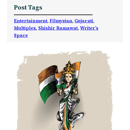
Post Tags
Entertainment
, 
Filmystan
, 
Gujarati
, 
Multiplex
, 
Shishir Ramawat
, 
Writer’s
Space