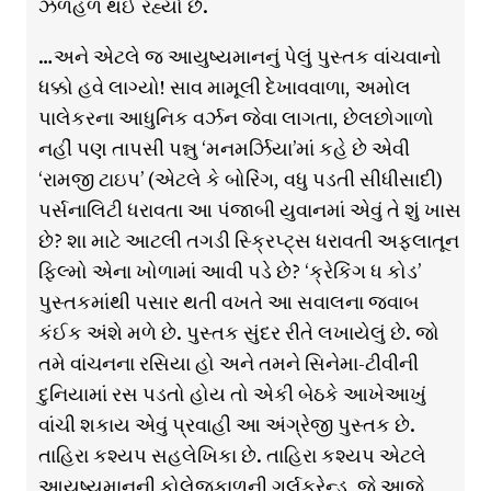
ઝળહળ થઈ રહ્યો છે.
…અને એટલે જ આયુષ્યમાનનું પેલું પુસ્તક વાંચવાનો
ધક્કો હવે લાગ્યો! સાવ મામૂલી દેખાવવાળા, અમોલ
પાલેકરના આધુનિક વર્ઝન જેવા લાગતા, છેલછોગાળો
નહીં પણ તાપસી પન્નુ ‘મનમર્ઝિયા’માં કહે છે એવી
‘રામજી ટાઇપ’ (એટલે કે બોરિંગ, વધુ પડતી સીધીસાદી)
પર્સનાલિટી ધરાવતા આ પંજાબી યુવાનમાં એવું તે શું ખાસ
છે? શા માટે આટલી તગડી સ્ક્રિપ્ટ્સ ધરાવતી અફલાતૂન
ફિલ્મો એના ખોળામાં આવી પડે છે? ‘ક્રેકિંગ ધ કોડ’
પુસ્તકમાંથી પસાર થતી વખતે આ સવાલના જવાબ
કંઈક અંશે મળે છે. પુસ્તક સુંદર રીતે લખાયેલું છે. જો
તમે વાંચનના રસિયા હો અને તમને સિનેમા-ટીવીની
દુનિયામાં રસ પડતો હોય તો એકી બેઠકે આખેઆખું
વાંચી શકાય એવું પ્રવાહી આ અંગ્રેજી પુસ્તક છે.
તાહિરા કશ્યપ સહલેખિકા છે. તાહિરા કશ્યપ એટલે
આયુષ્યમાનની કોલેજકાળની ગર્લફ્રેન્ડ, જે આજે