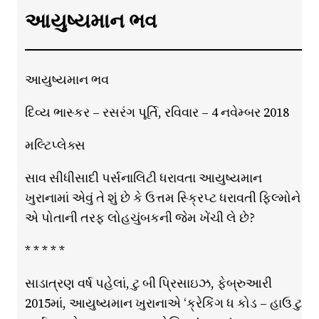
આયુષ્યમાન ભવ
આયુષ્યમાન ભવ
દિવ્ય ભાસ્કર – રસરંગ પૂર્તિ, રવિવાર – 4 નવેમ્બર 2018
મલ્ટિપ્લેક્સ
સાવ સીધીસાદી પર્સનાલિટી ધરાવતા આયુષ્યમાન
ખુરાનામાં એવું તે શું છે કે ઉત્તમ સ્ક્રિપ્ટ ધરાવતી ફિલ્મોને
એ પોતાની તરફ લોહચુંબકની જેમ ખેંચી લે છે?
* * * * *
સાડાત્રણ વર્ષ પહેલાં, ટુ બી પ્રિસાઇઝ, ફેબ્રુઆરી
2015માં, આયુષ્યમાન ખુરાનાએ ‘ક્રેકિંગ ધ કોડ – હાઉ ટુ