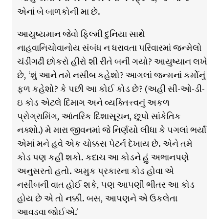
એનાં બે બાળકોની મા છે.
આયુષ્યમાન જેવો ફિલ્મી દુનિયા સાથે
નાહવાનિચોવાનોય સંબંધ ન ધરાવતા પરિવારમાં જન્મેલો
ચંડીગઢી છોકરો હીરો શી રીતે બની ગયો? આયુષ્યાન લખે
છે, ‘શું આને તમે નસીબ કહેશો? આગલાં જન્મનાં કર્મોનું
ફળ કહેશો? કે પછી આ કોઈ કોડ છે? (અહીં સી-ઓ-ડી-
ઇ કોડ એટલે દિમાગ અને વ્યક્તિત્ત્વનું અકળ
પ્રોગ્રામિંગ, આંતરિક દિશાસૂચન, છૂપો સાંકેતિક
નક્શો.) મે મારા જીવનમાં જે નિર્ણયો લીધા કે પગલાં ભર્યાં
એમાં મને હવે એક ચોક્કસ પેટર્ન દેખાય છે. એને તમે
કોડ પણ કહી શકો. કદાચ આ કોડને હું અભાનપણે
અનુસરતો હતો. અમુક પ્રકારના કોડ હોવા એ
નસીબની વાત હોઈ શકે, પણ આપણી ભીતર આ કોડ
હોય છે એ તો નક્કી. બસ, આપણને એ ઉકલેતા
આવડવા જોઈએ.’