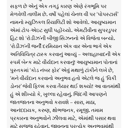
સફળ છે એનું એક તગડું કારણ એણે રંગભૂમિ પર
મેળવેલી તાલીમ છે. વર્ષો પહેલાં ચેનલ વી પર ‘પોપસ્ટાર્સ’
નામનો મ્યુઝિકલ રિયાલિટી શો આવેલો. આયુષ્યમાન
એમાં ટોપ-એઇટ સુધી પહોંચ્યો. એમટીવીના સુપરડુપર
હિટ શો ‘રોડીઝ’ની બીજી સિઝનનો એ વિજેતા બન્યો.
‘રોડીઝ’ની જર્ની દરમિયાન એક વાર એના ભાગે એક
અતિવિચિત્ર ટાસ્ક કરવાનું આવ્યું – અલાહાબાદની એક
સ્પર્મ બેન્ક માટે વીર્યદાન કરવાનું! આયુષ્યમાન પોતાનાં
પુસ્તકમાં ‘કોડ નંબર ફોર’ એવું મથાળું ટાંકીને લખે છે,
‘મને વીર્યદાન કરવાનો અનુભવ હતો એટલે જ હું ‘વિકી
ડોનર’ જેવી ફિલ્મ કરવા તૈયાર થઈ શક્યો! આ વાતમાંથી
હું એ શીખ્યો કે, ખુલ્લા રહેવાનું. જિંદગી આપણને
જાતજાતના અનુભવો કરાવશે – સારા, માઠા,
આનંદદાયક, કરુણ, ક્ષોભજનક, રમૂજી. તમામ
પ્રકારના અનુભવોને ઝીલવા માટે, એમાંથી પસાર થવા
માટે સજ્જ રહેવાનું. જીવનના પ્રત્યેક અનુભવમાંથી