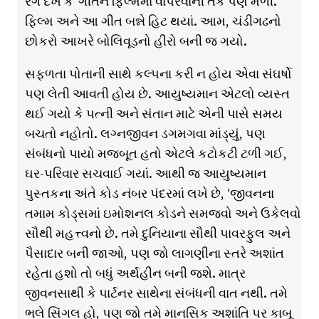
રંગ દેખ કે’ ગીતને ફિલ્મમાં વાપરવાની તક પણ મળી.
ફિલ્મ અને આ ગીત બન્ને હિટ થયાં. આમ, ચંડીગઢનો
છોકરો આખરે બોલિવૂડનો હીરો બની જ ગયો.
સફળતા પોતાની સાથે કલ્પના કરી ન હોય એવા સંઘર્ષો
પણ લેતી આવતી હોય છે. આયુષ્યમાન એટલો વ્યસ્ત
થઈ ગયો કે પત્ની અને સંતાન માટે એની પાસે સમય
બચતો નહોતો. લગ્નજીવન ડગમગવા માંડ્યું, પણ
સંબંધનો પાયો મજબૂત હતો એટલે કટોકટી ટળી ગઈ,
ઘર-પરિવાર સચવાઈ ગયાં. આથી જ આયુષ્યમાન
પુસ્તકના અંતે કોડ નંબર પંદરમાં લખે છે, ‘જીવનના
તમામ કોડ્સમાં ઇમોશનલ કોડને સમજવો અને ઉકેલવો
સૌથી મહત્ત્વનો છે. તમે દુનિયાના સૌથી પાવરફુલ અને
પૈસાદાર બની જાઓ, પણ જો લાગણીના સ્તરે અશાંત
રહેતા હશો તો બધું અર્થહીન બની જશે. માત્ર
જીવનસાથી કે પાર્ટનર સાથેના સંબંધની વાત નથી. તમે
ભલે સિંગલ હો, પણ જો તમે માનસિક અશાંતિ પર કાબૂ