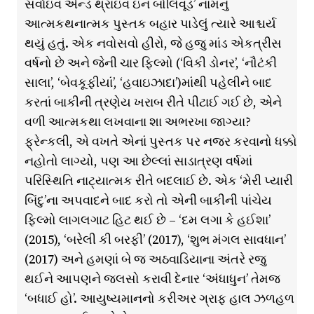
સર્વાઇવ એન્ડ થ્રાઇવ ઇન બોલિવૂડ’ નામનું
આત્મકથનાત્મક પુસ્તક બહાર પાડેલું ત્યારે આશ્ચર્ય
થયું હતું. એક નવોસવો હીરો, જે હજુ માંડ એકત્રીસ
વર્ષનો છે અને જેની ચાર ફિલ્મો (‘વિકી ડોનર’, ‘નૌટંકી
સાલા’, ‘બેવકૂફીયાં’, ‘હવાઇઝાદા’)માંથી પહેલીને બાદ
કરતાં બાકીની ત્રણેય ખરાબ રીતે પીટાઈ ગઈ છે, એને
વળી આત્મકથા લખવાના શા અભરખા જાગ્યા?
ફ્રેન્કલી, એ વખતે એનાં પુસ્તક પર નજર કરવાનો ધક્કો
નહોતો લાગ્યો, પણ આ છેલ્લાં સાડાત્રણ વર્ષમાં
પરિસ્થિતિ નાટ્યાત્મક રીતે બદલાઈ છે. એક ‘મેરી પ્યારી
બિંદુ’ના અપવાદને બાદ કરો તો એની બાકીની પાંચેય
ફિલ્મો લાગલગાટ હિટ થઈ છે – ‘દમ લગા કે હઈશા’
(2015), ‘બરેલી કી બરફી’ (2017), ‘શુભ મંગલ સાવધાન’
(2017) અને હમણાં બે જ અઠવાડિયાના અંતરે રજુ
થઈને આપણને જલસો કરાવી દેનાર ‘અંધાધુન’ તેમજ
‘બધાઈ હો’. આયુષ્યમાનનો કરીઅર ગ્રાફ હાલ ઝળહળ