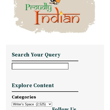
Search Your Query
S
e
a
Explore Content
r
c
Categories
h
Follow Us