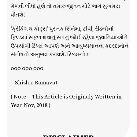
મેળવી લીધો હશે તો તમારું જીવન મોટે ભાગે સુખમય
વીતશે.’
‘ક્રેકિંગ ઘ કોડ્સ’ પુસ્તક સિનેમા, ટીવી, રેડિયોનાં
ફિલ્ડમાં સફળ થવાનું સપનું જોઈ રહેલા જુવાનિયાઓને
ઉપયોગી ટિપ્સ આપશે અને આયુષ્યમાનના કદરદાનોને
સંતોષનો અનુભવ કરાવશે. રિકમન્ડેડ!
૦૦૦ ૦૦૦ ૦૦૦
– Shishir Ramavat
( Note – This Article is Originaly Written in
Year Nov, 2018 )