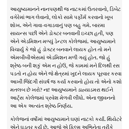
આયુષ્યમાનને નાનપણથી જ નાટકમાં ઉતરવાનો, ડિબેટ
વગેરેમાં ભાગ લેવાનો, લોકો સામે પર્ફોર્મ કરવાનો ખૂબ
શોખ. એને ગાવા-વગાડવાનું પણ બહુ ગમે. બારમા
સાયન્સ પછી એને ડોક્ટર બનવાની ઇચ્છા હતી, પણ
એને એડમિશન મળ્યું ડેન્ટલ કોલેજમાં. આયુષ્યમાને
વિચાર્યુ કે જો હું ડોક્ટર બનવાને લાયક હોત તો મને
એમબીબીએસમાં એડમિશન મળી ગયું હોત. જો હું
શ્રેષ્ઠ બની શકું એમ ન હોઉં, જે કામમાં મને દિલથી રસ
પડતો ન હોય એને જે ક્ષેત્રમાં ખુદને લાયક પૂરવાર કરવા
આખી જિંદગી સંઘર્ષ જ કર્યા કરવાનો હોય તો એનો કશો
મતલબ છે ખરો? ના! આયુષ્યમાને ડાહ્યાડમરા થઈને
આર્ટ્સ કોલેજમાં પ્રવેશ મેળવી લીધો. એના જીવનનો
આ એક અત્યંત શ્રેષ્ઠ નિર્ણય.
કોલેજનાં વર્ષોમાં આયુષ્યમાને ઘણાં નાટકો કર્યાં. થિયેટરે
એને ઘડતર કર્યું છે. આજે એ ફિલ્મ અભિનેતા તરીકે