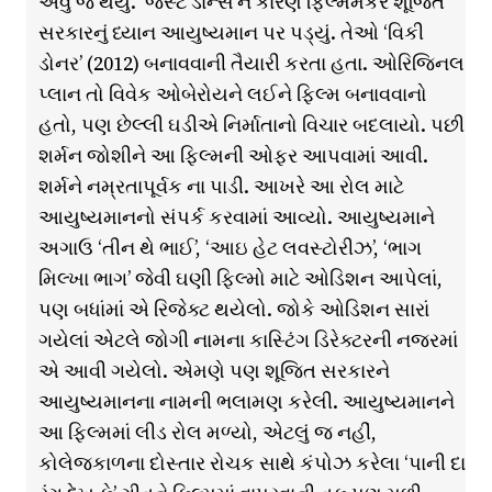
એવું જ થયું. ‘જસ્ટ ડાન્સ’ને કારણે ફિલ્મમેકર શૂજિત
સરકારનું ધ્યાન આયુષ્યમાન પર પડ્યું. તેઓ ‘વિકી
ડોનર’ (2012) બનાવવાની તૈયારી કરતા હતા. ઓરિજિનલ
પ્લાન તો વિવેક ઓબેરોયને લઈને ફિલ્મ બનાવવાનો
હતો, પણ છેલ્લી ઘડીએ નિર્માતાનો વિચાર બદલાયો. પછી
શર્મન જોશીને આ ફિલ્મની ઓફર આપવામાં આવી.
શર્મને નમ્રતાપૂર્વક ના પાડી. આખરે આ રોલ માટે
આયુષ્યમાનનો સંપર્ક કરવામાં આવ્યો. આયુષ્યમાને
અગાઉ ‘તીન થે ભાઈ’, ‘આઇ હેટ લવસ્ટોરીઝ’, ‘ભાગ
મિલ્ખા ભાગ’ જેવી ઘણી ફિલ્મો માટે ઓડિશન આપેલાં,
પણ બધાંમાં એ રિજેક્ટ થયેલો. જોકે ઓડિશન સારાં
ગયેલાં એટલે જોગી નામના કાસ્ટિંગ ડિરેક્ટરની નજરમાં
એ આવી ગયેલો. એમણે પણ શૂજિત સરકારને
આયુષ્યમાનના નામની ભલામણ કરેલી. આયુષ્યમાનને
આ ફિલ્મમાં લીડ રોલ મળ્યો, એટલું જ નહીં,
કોલેજકાળના દોસ્તાર રોચક સાથે કંપોઝ કરેલા ‘પાની દા