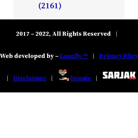
(2161)
2017 – 2022, All Rights Reserved
|
Web developed by –
Leanfly ™
Privacy Plic
|
Disclaimer
Donate
|
|
|