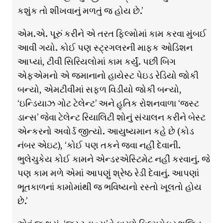
કશુંક તો શીખવાનું મળતું જ હોય છે.’
એમ.એ. પૂરું કરીને એ તરત ફિલ્મોમાં કામ કરવા મુંબઈ
આવી ગયો. કોઈ પણ સ્ટ્રગલરની માફક ઓડિશન
આપ્યાં, ટીવી સિરિયલોમાં કામ કર્યું. પછી બિગ
એફએમનો એ જમાનાનો હાયેસ્ટ પેઇડ રેડિયો જોકી
બન્યો, એમટીવીમાં સફળ વિડીયો જોકી બન્યો,
‘ઇન્ડિયાઝ ગોટ ટેલેન્ટ’ અને હૃતિક રોશનવાળા ‘જસ્ટ
ડાન્સ’ જેવા ટેલેન્ટ રિયાલિટી શોનું સંચાલન કરીને બેસ્ટ
એન્કરનો અવોર્ડ જીત્યો. આયુષ્યમાન કહે છે (કોડ
નંબર એઇટ), ‘કોઈ પણ તકને જવા નહીં દેવાની.
ભુલેચુકેય કોઈ કામને એન્ડરએસ્ટિમેટ નહીં કરવાનું. જે
પણ કામ મળે એમાં આપણું શ્રેષ્ઠ રેડી દેવાનું. આપણાં
ભૂતકાળનાં કામોમાંથી જ ભવિષ્યનો રસ્તો ખૂલતો હોય
છે.’