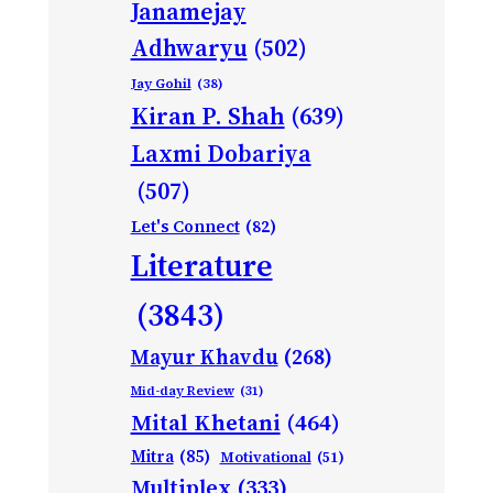
Janamejay
Adhwaryu
(502)
Jay Gohil
(38)
Kiran P. Shah
(639)
Laxmi Dobariya
(507)
Let's Connect
(82)
Literature
(3843)
Mayur Khavdu
(268)
Mid-day Review
(31)
Mital Khetani
(464)
Mitra
(85)
Motivational
(51)
Multiplex
(333)