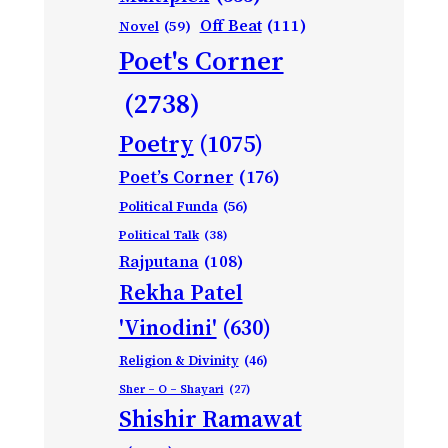
Off Beat
(111)
Novel
(59)
Poet's Corner
(2738)
Poetry
(1075)
Poet’s Corner
(176)
Political Funda
(56)
Political Talk
(38)
Rajputana
(108)
Rekha Patel
'Vinodini'
(630)
Religion & Divinity
(46)
Sher – O – Shayari
(27)
Shishir Ramawat