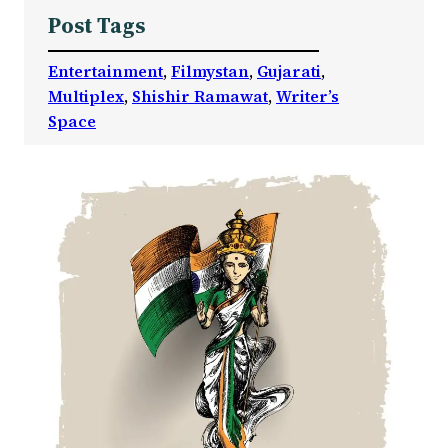
Post Tags
Entertainment
, 
Filmystan
, 
Gujarati
, 
Multiplex
, 
Shishir Ramawat
, 
Writer’s
Space