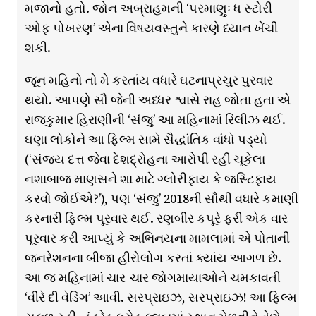
મજાનો હતો. જોન અબ્રાહમની ‘પરમાણુઃ ધ સ્ટોરી
ઓફ પોખરણ’ એના વિષયવસ્તુને કારણે ધ્યાન ખેંચી
શકી.
જૂન મહિનો તો મે કરતાંય વધારે ઘટનાપ્રચુર પુરવાર
થયો. આપણે સૌ જેની અધ્ધર શ્વાસે રાહ જોતા હતા એ
રાજકુમાર હિરાણીની ‘સંજુ’ આ મહિનામાં રિલીઝ થઈ.
ઘણા લોકોને આ ફિલ્મ સામે સૈદ્ધાંતિક વાંધો પડ્યો
(‘સંજય દત્ત જેવા દેશદ્રોહના આરોપી રહી ચૂકેલા
નશાબાજ માણસને શા માટે ગ્લોરીફાય કે જસ્ટિફાય
કરવો જોઈએ?’), પણ ‘સંજુ’ 2018ની સૌથી વધારે કમાણી
કરનારી ફિલ્મ પૂરવાર થઈ. રણબીર કપૂરે ફરી એક વાર
પૂરવાર કરી આપ્યું કે અભિનયના મામલામાં એ પોતાની
જનરેશનના બીજા હીરોલોગ કરતાં ક્યાંય આગળ છે.
આ જ મહિનામાં ચાર-ચાર જોગમાયાઓને ચમકાવતી
‘વીરે દી વેડિંગ’ આવી. સરપ્રાઇઝ, સરપ્રાઇઝ! આ ફિલ્મ