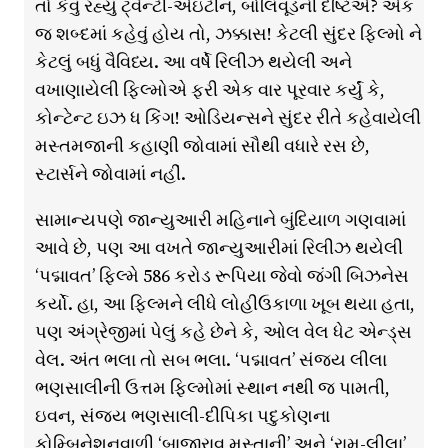
તો કેવું રહ્યું ટ્વેન્ટી-એઇટીન, બોલિવૂડની દષ્ટિએ? એક
જ શબ્દમાં કહેવું હોય તો, ઝક્કાસ! કેટલી સુંદર ફિલ્મો ને
કેટલું બધું વૈવિધ્ય. આ વર્ષે રિલીઝ થયેલી અને
વખાણાયેલી ફિલ્મોએ ફરી એક વાર પૂરવાર કર્યું કે,
કોન્ટેન્ટ ઇઝ ધ કિંગ! ઓડિયન્સને સુંદર રીતે કહેવાયેલી
મસ્તમજાની કહાણી જોવામાં સૌથી વધારે રસ છે,
સ્ટાર્સને જોવામાં નહીં.
સામાન્યપણે જાન્યુઆરી મહિનાને બુંદિયાળ ગણવામાં
આવે છે, પણ આ વખતે જાન્યુઆરીમાં રિલીઝ થયેલી
‘પદ્માવત’ ફિલ્મે 586 કરોડ રૂપિયા જેવો જંગી બિઝનેસ
કર્યો. હા, આ ફિલ્મને લીધે લોહીઉકાળા ખૂબ થયા હતા,
પણ અંગ્રેજીમાં પેલું કહે છેને કે, ઓલ વેલ ધેટ એન્ડ્સ
વેલ. અંત ભલા તો સબ ભલા. ‘પદ્માવત’ સંજય લીલા
ભણસાલીની ઉત્તમ ફિલ્મોમાં સ્થાન નથી જ પામતી,
ઇવન, સંજય ભણસાલી-દીપિકા પદુકોણના
કોમ્બિનેશનવાળી ‘બાજીરાવ મસ્તાની’ અને ‘રામ-લીલા’