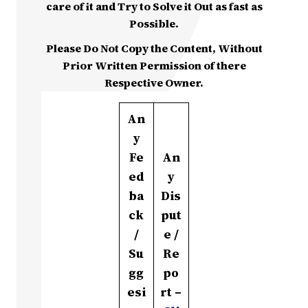
care of it and Try to Solve it Out as fast as
Possible.
Please Do Not Copy the Content, Without
Prior Written Permission of there
Respective Owner.
An
y
Fe
An
ed
y
ba
Dis
ck
put
/
e /
Su
Re
gg
po
esi
rt –