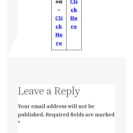
on
Cli
–
ck
Cli
He
ck
re
He
re
Leave a Reply
Your email address will not be
published.
Required fields are marked
*