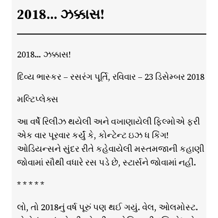
2018… ઝક્કાસ!
2018… ઝક્કાસ!
દિવ્ય ભાસ્કર – રસરંગ પૂર્તિ, રવિવાર – 23 ડિસેમ્બર 2018
મલ્ટિપ્લેક્સ
આ વર્ષે રિલીઝ થયેલી અને વખાણાયેલી ફિલ્મોએ ફરી
એક વાર પૂરવાર કર્યું કે, કોન્ટેન્ટ ઇઝ ધ કિંગ!
ઓડિયન્સને સુંદર રીતે કહેવાયેલી મસ્તમજાની કહાણી
જોવામાં સૌથી વધારે રસ પડે છે, સ્ટાર્સને જોવામાં નહીં.
* * * * *
લો, તો 2018નું વર્ષ પૂરું પણ થઈ ગયું. વેલ, ઓલમોસ્ટ.