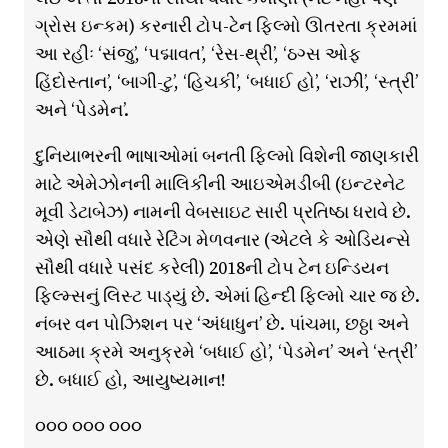
ગ્રોસ ઇન્કમ) કરનારી ટોપ-ટેન ફિલ્મો ઊતરતા ક્રમમાં
આ રહીઃ ‘સંજુ’, ‘પદ્માવત’, ‘રેસ-થ્રી’, ‘ઠગ્સ ઓફ
હિંદોસ્તાન’, ‘બાગી-ટુ’, ‘હિચકી’, ‘બધાઈ હો’, ‘રાઝી’, ‘સ્ત્રી’
અને ‘પેડમેન’.
દુનિયાભરની ભાષાઓમાં બનતી ફિલ્મો વિશેની જાણકારી
માટે એમેઝોનની માલિકીની આઇએમડીબી (ઇન્ટરનેટ
મૂવી ડેટાબેઝ) નામની વેબસાઇટ સારી પ્રતિષ્ઠા ધરાવે છે.
એણે સૌથી વધારે રેટિંગ મેળવનાર (એટલે કે ઓડિયન્સે
સૌથી વધારે પસંદ કરેલી) 2018ની ટોપ ટેન ઇન્ડિયન
ફિલ્મ્સનું લિસ્ટ પાડ્યું છે. એમાં હિન્દી ફિલ્મો ચાર જ છે.
નંબર વન પોઝિશન પર ‘અંધાધુન’ છે. પાંચમા, છઠ્ઠા અને
આઠમા ક્રમે અનુક્રમે ‘બધાઈ હો’, ‘પેડમેન’ અને ‘સ્ત્રી’
છે. બધાઈ હો, આયુષ્યમાન!
૦૦૦ ૦૦૦ ૦૦૦