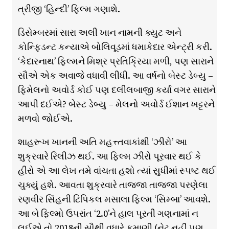
ત્રીજી ‘હિન્દી’ ફિલ્મ ગણાશે.
ડિસેમ્બરમાં સારા અલી ખાન નામની ક્યુટ અને
કોન્ફિડન્ટ કન્યાએ બોલિવૂડમાં ધમાકેદાર એન્ટ્રી કરી.
‘કેદારનાથ’ ફિલ્મને મિશ્ર પ્રતિક્રિયા મળી, પણ સારાને
સૌએ એક અવાજે વધાવી લીધી. આ વર્ષનો બેસ્ટ ડેબ્યુ –
ફિમેલનો અવોર્ડ કોઈ પણ દલીલબાજી કર્યા વગર સારાને
આપી દઈએ? બેસ્ટ ડેબ્યુ – મેલનો અવોર્ડ ઈશાન ખટ્ટરને
મળવો જોઈએ.
શાહરૂખ ખાનની અતિ મહત્ત્તવાકાંક્ષી ‘ઝીરો’ આ
શુક્રવારે રિલીઝ થઈ. આ ફિલ્મ ઝીરો પૂરવાર થઈ કે
હીરો એ આ લેખ તમે વાંચતા હશો ત્યાં સુધીમાં સ્પષ્ટ થઈ
ચુક્યું હશે. આવતા શુક્રવારે તાજ્જા તાજ્જા પરણેલા
રણવીર સિંહની ટિપિકલ મસાલા ફિલ્મ ‘સિમ્બા’ આવશે.
આ બે ફિલ્મો ઉપરાંત ‘2.0’ને હાલ પૂરતી ગણનામાં ન
લઈએ તો 2018ની સૌથી વધારે કમાણી (નેટ નહીં પણ