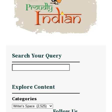
Search Your Query
S
e
a
Explore Content
r
c
Categories
h
Follow Us