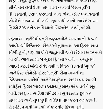
સફળ રહી. હંડ્રેડ કરોડ ક્લબમાં સ્થાન મેળવીને તેણે
સૌને ચમકાવી દીધા. સલમાન ખાનની ‘રેસ-થ્રી’ને
ધીબેડવાની, ટ્રોલ કરવાની અને એના જોક બનાવવાની
લોકોને મજા આવી ગઈ. ખૂબ બધી ગાળો ખાઈનેય આ
ફિલ્મે 303 કરોડ રૂપિયાનો બિઝનેસ કર્યો, બોલો.
જુલાઈમાં શ્રીદેવીપુત્રી જ્હાનવીને ચમકાવતી ‘ધડક’
આવી. ઓરિજિનલ ‘સૈરાટ’ની તુલનામાં આ ફિલ્મ સાવ
મોળી હતી, પણ લોકોને જ્હાનવી અને ઈશાન ખટ્ટર બન્ને
ગમ્યાં. ઓગસ્ટમાં બે સુંદર ફિલ્મો આવી – કમ્યુનલ
આઇડેન્ટિટી જેવો સંવેદનશીલ વિષય ધરાવતી ‘મુલ્ક’
અને હિટ કોમેડી-હોરર ‘સ્ત્રી’. રીમા કાગતીના
ડિરેક્શનમાં બનેલી અને દેશપ્રેમના સરસ વઘારવાળી
સ્પોર્ટ્સ ફિલ્મ ‘ગોલ્ડ’ (અક્ષય કુમાર) એક વર્ગને ખૂબ
ગમી. ઇરફાન, સાઉથ ઇન્ડિયન સુપરસ્ટાર દુલકર
સલમાન અને ચુલબુલી મિથિલા પાલકરને ચમકાવતી
રોડ-ટ્રિપ મૂવી ‘કારવાં’ એક સ્વીટ ફિલ્મ હતી.