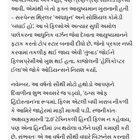
આવી. એમાંથી બે તો ફક્ત આયુષ્યમાન ખુરાનાની હતી
– સસ્પેન્સ થ્રિલર ‘અંધાધુન’ અને સોશિયલ કોમેડી
‘બધાઈ હો’. આ બે ફિલ્મોએ અત્યાર સુધી અમોલ
પાલેકરના આધુનિક વર્ઝન જેવા દેખાતા આયુષ્યમાનને
ફટાક કરતો ટોપ સ્ટાર બનાવી દીધો છે. જેનો પ્રકાર નક્કી
કરવામાં તકલીફ થઈ જાય એવી ‘તુંબાડ’ જોઈને
ફિલ્મપ્રેમીઓ ખુશ થઈ હતા. કાજોલની ‘હેલિકોપ્ટર
ઈલા’એ જોકે ઓડિયન્સને નિરાશ કર્યા.
નવેમ્બર. આ વર્ષનો સૌથી મોટો હથોડો આપણને
દિવાળીના શુભ અવસરે જ પડ્યો, ‘ઠગ્સ ઓફ
હિંદોસ્તાન’ના રૂપમાં. ફિલ્મ એટલી બધી ખરાબ નીકળી
કે આમિરે જાહેરમાં માફી માગવી પડી. રજનીકાંત-
અક્ષયકુમારની ‘2.0’ ટેક્નિકલી હિન્દી ફિલ્મ ન કહેવાય,
પણ એના હિન્દીમાં ડબ થયેલા વર્ઝને ઘણી કમાણી કરી
છે. સંભવતઃ એ આ વર્ષની સૌથી વધારે બિઝનેસ કરનારી