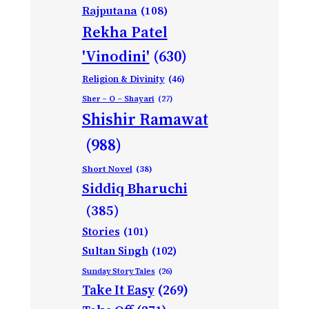
Rajputana
(108)
Rekha Patel
'Vinodini'
(630)
Religion & Divinity
(46)
Sher – O – Shayari
(27)
Shishir Ramawat
(988)
Short Novel
(38)
Siddiq Bharuchi
(385)
Stories
(101)
Sultan Singh
(102)
Sunday Story Tales
(26)
Take It Easy
(269)