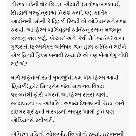
નીરજ પાંડેની વૉર-ફિલ્મ ‘ઐયારી’ (મનોજ બાજપાઈ,
સિદ્ધાર્થ મલ્હોત્રા)એ નિરાશ કર્યા, પણ કાર્તિક
આર્યનની ‘સોની કે ટિટુ કી સ્વિટી’એ ઓડિયન્સને મજા
કરાવી. આ ફિલ્મે બોલિવૂડમાં કાર્તિકનું સ્થાન મજબૂત
કરવાનું કામ કર્યું. ‘બે યાર’ અને ‘કેવી રીતે જઈશ?’વાળા
ગુજરાતી ફિલ્મમેકર અભિષેક જૈન હાલ કાર્તિકને લઈને
એક હિન્દી ફિલ્મ બનાવી રહ્યા છે એ પણ ભેગાભેગું નોંધી
લઈએ?
માર્ચ મહિનામાં રાની મુખર્જીની કમ-બેક ફિલ્મ આવી –
‘હિચકી’. ટુરેટ સિન્ડ્રોમ જેવા સાવ નવા વિષય
પર બનેલી હીરો વગરની આ ફિલ્મ સરસ ચાલી.
સત્યઘટના પર આધારિત અજય દેવગણની ‘રેઇડ’ અને
ટાઇગર શ્રોફની મારધાડથી ભરપૂર ‘બાગી-ટુ’ને પણ
ઓડિયન્સે સ્વીકારી.
એપ્રિલ મહિનો ઓફ-બીટ ફિલ્મોનો રહ્યો. ઇરફાનની