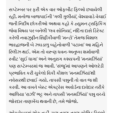
સપ્ટેમ્બર પર ફરી એક વાર ઓફબીટ ફિલ્મો છવાયેલી
રહી. મનોજ બાજપાઈની ‘ગલી ગુલીયાં’, વેશ્યાવાડે વેચાઈ
જતી નિર્દોષ છોકરીઓ અથવા કહો કે હ્યુમન ટ્રાફિકિંગ
જેવા વિષય પર બનેલી ‘લવ સોનિયા’, નંદિતા દાસે ડિરેક્ટ
કરેલી નવાઝુદ્દીન સિદ્દીકીવાળી ‘મન્ટો’ તેમજ વિશાલ
ભારદ્વાજની બે ઝઘડાળુ બહેનોવાળી ‘પટાખા’ આ મહિને
રિલીઝ થઈ. એમ તો વરૂણ ધવન-અનુષ્કા શર્માવાળી
સ્વીટ ‘સુઈ ધાગા’ અને અનુરાગ કશ્યપની ‘મનમર્ઝિયાં’
પણ સપ્ટેમ્બરમાં જ આવી. ‘સંજુ’માં આપણને ઓલરેડી
પ્રભાવિત કરી ચુકેલો વિકી કૌશલ ‘મનમર્ઝિયાં’થી
નવેસરથી છવાઈ ગયો. તાપસી પન્નુની તો વાત જ શી
કરવી. આ વખતે બેસ્ટ એક્ટ્રેસ અવોર્ડના દાવેદાર તરીકે
આલિયા ‘રાઝી’ ભટ્ટ અને તાપસી ‘મનમર્ઝિયાં’ પન્નુ વચ્ચે
જોરદાર તાણખેંચ થવાની છે, તમે જોજો.
ઓક્ટોબરમાં એક નહીં, પણ ત્રણ-ત્રણ સોલિડ ફિલ્મો