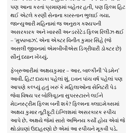
પણ આના કરતાં પ્રમાણમાં બહેતર હતી, પણ ફિલ્મ હિટ
થઈ એટલે કરણી સેનાના કારસ્તાન ભુલાઈ ગયા.
જાન્યુઆરી મહિનામાં જ અનુરાગ કશ્યપની
અસરકારક અને ખાસ્સી અન્ડરરેટેડ ફિલ્મ રિલીઝ થઈ
– ‘મુક્કાબાઝ’. એના એક્ટર વિનીત કુમાર સિંહે (જે
અસલી જીવનમાં એમબીબીએસ ડિગ્રીધારી ડોક્ટર છે)
સૌનું ધ્યાન ખેંચ્યું.
ફેબ્રુઆરીમાં અક્ષયકુમાર – આર. બાલ્કીની ‘પેડમેન’
આવી. હિટ! દાયકા પહેલાં શું, ઇવન પાંચ વર્ષ પહેલાં પણ
આપણે કલ્પ્યું હતું ખરું કે મહિલાઓના સેનિટરી પેડ
જેવા વિષય પર બોલિવૂડના સુપરસ્ટારને લઈને
મેઇનસ્ટ્રીમ ફિલ્મ બની શકે? ફિલ્મના ક્લાઇમેક્સમાં
અક્ષય કુમાર તૂટીફૂટી ઇંગ્લિશમાં અસરકારક સ્પીચ
આપે છે. અક્ષયે જેમાં સારો અભિનય કર્યો હોય એવાં જે
થોડાંઘણાં ઉદાહરણો છે એમાં આ સ્પીચને મૂકવી પડે.