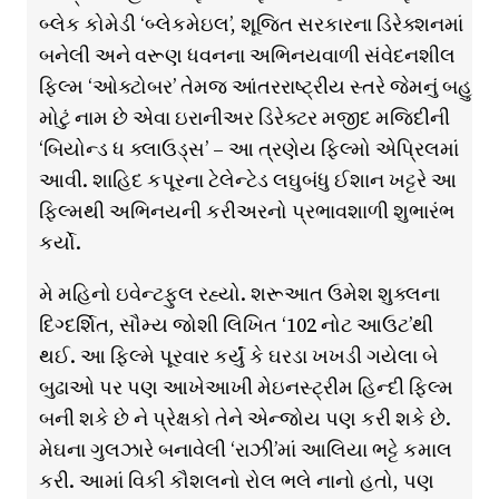
બ્લેક કોમેડી ‘બ્લેકમેઇલ’, શૂજિત સરકારના ડિરેક્શનમાં
બનેલી અને વરૂણ ધવનના અભિનયવાળી સંવેદનશીલ
ફિલ્મ ‘ઓક્ટોબર’ તેમજ આંતરરાષ્ટ્રીય સ્તરે જેમનું બહુ
મોટું નામ છે એવા ઇરાનીઅર ડિરેક્ટર મજીદ મજિદીની
‘બિયોન્ડ ધ ક્લાઉડ્સ’ – આ ત્રણેય ફિલ્મો એપ્રિલમાં
આવી. શાહિદ કપૂરના ટેલેન્ટેડ લઘુબંધુ ઈશાન ખટ્ટરે આ
ફિલ્મથી અભિનયની કરીઅરનો પ્રભાવશાળી શુભારંભ
કર્યો.
મે મહિનો ઇવેન્ટફુલ રહ્યો. શરૂઆત ઉમેશ શુક્લના
દિગ્દર્શિત, સૌમ્ય જોશી લિખિત ‘102 નોટ આઉટ’થી
થઈ. આ ફિલ્મે પૂરવાર કર્યું કે ઘરડા ખખડી ગયેલા બે
બુઢાઓ પર પણ આખેઆખી મેઇનસ્ટ્રીમ હિન્દી ફિલ્મ
બની શકે છે ને પ્રેક્ષકો તેને એન્જોય પણ કરી શકે છે.
મેઘના ગુલઝારે બનાવેલી ‘રાઝી’માં આલિયા ભટ્ટે કમાલ
કરી. આમાં વિકી કૌશલનો રોલ ભલે નાનો હતો, પણ