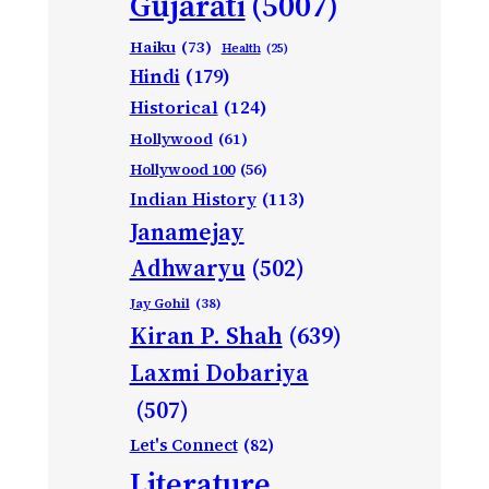
Gujarati
(5007)
Haiku
(73)
Health
(25)
Hindi
(179)
Historical
(124)
Hollywood
(61)
Hollywood 100
(56)
Indian History
(113)
Janamejay
Adhwaryu
(502)
Jay Gohil
(38)
Kiran P. Shah
(639)
Laxmi Dobariya
(507)
Let's Connect
(82)
Literature