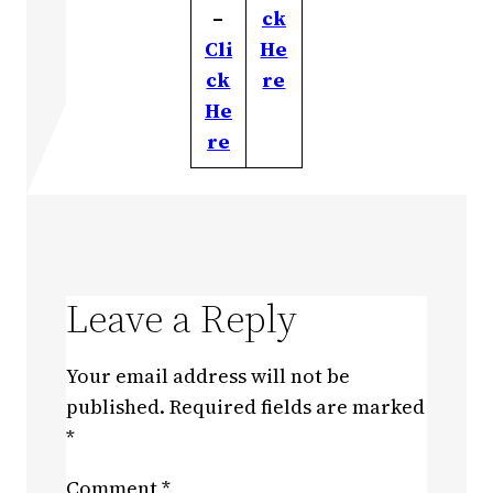
–
ck
Cli
He
ck
re
He
re
Leave a Reply
Your email address will not be
published.
Required fields are marked
*
Comment
*