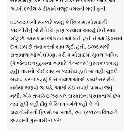
સરખામણી કરી જ શી રીતે શકે? સ્પિલબર્ગે જોકે આ
આખી દલીલ કે ટીકાને વજૂદ વગરની ગણી હતી.
ઇઝરાયલની સરકારે કહ્યું કે ફિલ્મમાં મોસાદની
કામગીરીનું જે રીતે ચિત્રણ કરવામાં આવ્યું છે તે સાવ
ખોટું છે. અસલમાં જે ઘટનાઓ બની હતી તે આ ફિલ્મમાં
દેખાડાય છે તેના કરતાં સાવ જુદી હતી. ઇઝરાયલી
સત્તાવાળાઓએ ઘોષણા કરી કે મોસાદમાં યુવલ અવિવ
(કે જેના ઇનપુટ્સના આધારે ‘વેન્જન્સ’ પુસ્તક લખાયું
હતું) નામનો કોઈ માણસ ક્યારેય હતો જ નહીં! યુવલે
બચાવ કરતાં કહ્યું કે સત્તાવાળાઓએ કાયદેસર રીતે
નનૈયો ભણવો જ પડે, આમાં કંઈ નવાઈ પામવા જેવું
નથી. એક તબક્કે ઇઝરાયલ સરકારના પ્રવક્તાએ છેક
ત્યાં સુધી કહી દીધું કે સ્પિલબર્ગને કહો કે એ
ડાયનોસોરની ફિલ્મો જ બનાવે, આ પ્રકારના વિષયને
અડવાની ગુસ્તાખી ન કરે!