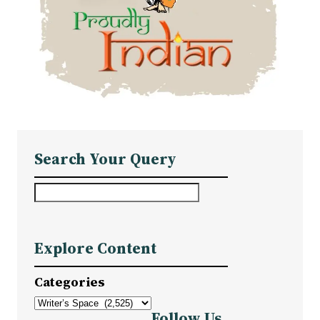
Search Your Query
S
e
a
Explore Content
r
c
Categories
h
Follow Us