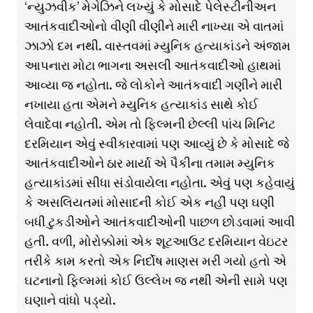
‘ન્યુઝવીક’ મેગેઝિને લખ્યું કે મોસાદે પેલેસ્ટીનીઅન
આતંકવાદીઓનો વીણી વીણીને મારી નાખ્યા એ વાતમાં
ઝાઝો દમ નથી. વાસ્તવમાં મ્યુનિક હત્યાકાંડને અંજામ
આપનારા મોટા ભાગના અસલી આતંકવાદીઓ હાથમાં
આવ્યા જ નહોતા. જે લોકોને આતંકવાદી ગણીને મારી
નખાયા હતા એમને મ્યુનિક હત્યાકાંડ સાથે કોઈ
લેવાદેવા નહોતી. એમ તો ફિલ્મની છેલ્લી પાંચ મિનિટ
દરમિયાન એવું સ્વીકારવામાં પણ આવ્યું છે કે મોસાદે જે
આતંકવાદીઓને ઠાર માર્યા એ પૈકીના તમામ મ્યુનિક
હત્યાકાંડમાં સીધા સંડોવાયેલા નહોતા. એવું પણ કહેવાયું
કે અસલિયતમાં મોસાદની કોઈ એક નહીં પણ ઘણી
બધી ટુકડીઓને આતંકવાદીઓની પાછળ છોડવામાં આવી
હતી. વળી, મોરોક્કોમાં એક શૂટઆઉટ દરમિયાન વેઇટર
તરીકે કામ કરતો એક નિર્દોષ માણસ મરી ગયો હતો એ
ઘટનાનો ફિલ્મમાં કોઈ ઉલ્લેખ જ નથી એની સામે પણ
ઘણાને વાંધો પડ્યો.