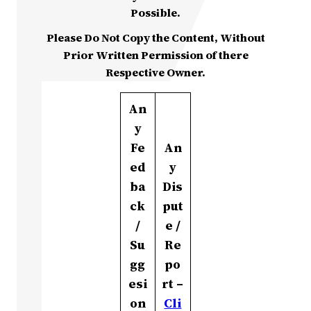
Possible.
Please Do Not Copy the Content, Without
Prior Written Permission of there
Respective Owner.
An
y
Fe
An
ed
y
ba
Dis
ck
put
/
e /
Su
Re
gg
po
esi
rt –
on
Cli