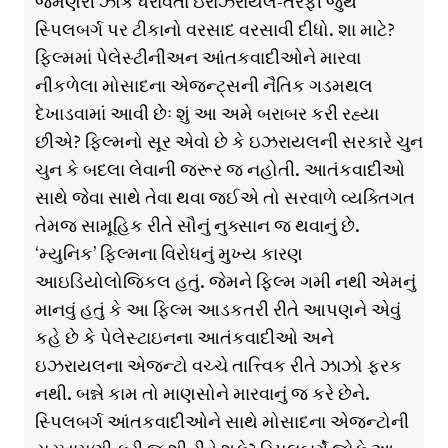
જમણેરી ઝોક ધરાવતા ઇરાઝરાયલ-તરફી જુથે
સ્પિલબર્ગ પર ટીકાનો વરસાદ વરસાવી દીધો. શા માટે?
ફિલ્મમાં પેલેસ્ટીનીઅન આંતકવાદીઓને મારવા
નીકળેલા મોસાદના એજન્ટ્સની નૈતિક ગડમથલ
દેખાડવામાં આવી છેઃ શું આ અમે બરાબર કરી રહ્યા
છીએ? ફિલ્મનો સૂર એવો છે કે ઇઝરાયલની સરકારે ચુન
ચુન કે બદલા લેવાની જરૂર જ નહોતી. આતંકવાદીઓ
સાથે જેવા સાથે તેવા થવા જઈએ તો સરવાળે વ્યક્તિગત
તેમજ સામૂહિક રીતે સૌનું નુક્સાન જ થવાનું છે.
‘મ્યુનિક’ ફિલ્મના વિરોધનું મુખ્ય કારણ
આઇડિયોલોજિકલ હતું. જેમને ફિલ્મ ગમી નથી એમનું
માનવું હતું કે આ ફિલ્મ આડકતરી રીતે આપણને એવું
કહે છે કે પેલેસ્ટાઇનના આતંકવાદીઓ અને
ઇઝરાયલના એજન્ટો વચ્ચે તાત્ત્વિક રીતે ઝાઝો ફરક
નથી. બન્ને કામ તો માણસોને મારવાનું જ કરે છેને.
સ્પિલબર્ગ આંતકવાદીઓને સાથે મોસાદના એજન્ટોની