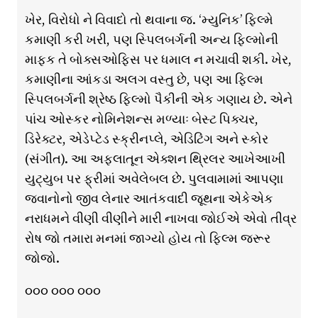
ખેર, વિરોધો ને વિવાદો તો થવાના જ. ‘મ્યુનિક’ ફિલ્મે
કમાણી કરી ખરી, પણ સ્પિલબર્ગની અન્ય ફિલ્મોની
માફક તે બોક્સઓફિસ પર ધમાલ ન મચાવી શકી. ખેર,
કમાણીના આંકડા અલગ વસ્તુ છે, પણ આ ફિલ્મ
સ્પિલબર્ગની શ્રેષ્ઠ ફિલ્મો પૈકીની એક ગણાય છે. એને
પાંચ ઓસ્કર નોમિનેશન્સ મળ્યાઃ બેસ્ટ પિક્ચર,
ડિરેક્ટર, એડેપ્ટેડ સ્ક્રીનપ્લે, એડિટિંગ અને સ્કોર
(સંગીત). આ અફલાતૂન એક્શન થ્રિલર આખેઆખી
યુટ્યુબ પર ફ્રીમાં અવેલેબલ છે. પુલવામામાં આપણા
જવાનોનો જીવ લેનાર આતંકવાદી જૂથના એકેએક
નરાધમને વીણી વીણીને મારી નાખવા જોઈએ એવો તીવ્ર
રોષ જો તમારા મનમાં જાગ્યો હોય તો ફિલ્મ જરૂર
જોજો.
૦૦૦ ૦૦૦ ૦૦૦