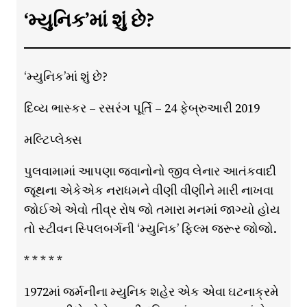
‘મ્યુનિક’માં શું છે?
‘મ્યુનિક’માં શું છે?
દિવ્ય ભાસ્કર – રસરંગ પૂર્તિ – 24 ફેબ્રુઆરી 2019
મલ્ટિપ્લેક્સ
પુલવામામાં આપણા જવાનોનો જીવ લેનાર આતંકવાદી
જૂથના એકેએક નરાધમને વીણી વીણીને મારી નાખવા
જોઈએ એવો તીવ્ર રોષ જો તમારા મનમાં જાગ્યો હોય
તો સ્ટીવન સ્પિલબર્ગની ‘મ્યુનિક’ ફિલ્મ જરૂર જોજો.
* * * * *
1972માં જર્મનીના મ્યુનિક શહેર એક એવા ઘટનાક્રમે