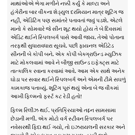
માથાંઓએ ભેગા મળીને નક્કી કર્યું કે માલ્ટા અને
હંગેરીના બાર વીકના શેડ્યુલ દરમિયાન માત્ર શૂટિંગ જ
નહીં, એડિટિંગ પણ સમાંતરે પતાવતાં જવું પડશે. એટલે
માનો કે સોમવારે જે સીન શૂટ થયો હોય તે બે દિવસમાં
એડિટ થઈને સ્પિલબર્ગ પાસે આવી જાય. તેઓ પોતાના
તરફથી સુધારાવધારા સૂચવે. પછી ફાયનલ એડિટેડ
સીનની બે કોપી બને. એક કોપી બેક્ગ્રાઉન્ડ મ્યુઝિક
માટે મોકલવામાં આવે ને બીજી સાઉન્ડ ઇફેક્ટ્સ માટે
તાત્કાલિક રવાના કરવામાં આવે. આમ એક સાથે અનેક
ઘોડા પર સવાર થઈને સ્પિલબર્ગ અને એમની ટીમે સઘળું
કામકાજ પતાવ્યું. શૂટિંગ પૂરું થયું એના બે જ વીકમાં
આખી ફિલ્મનો ફર્સ્ટ કટ રેડી હતો!
ફિલ્મ રિલીઝ થઈ. પ્રતિક્રિયાઓ તદ્દન સામસામા
છેડાની મળી. એક મોટો વર્ગ સ્ટીવન સ્પિલબર્ગ પર
નવેસરથી ફિદા થઈ ગયો, તો ઇઝરાયલની સરકાર અને