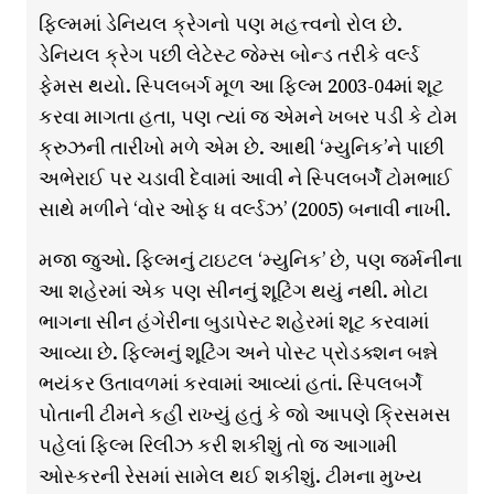
ફિલ્મમાં ડેનિયલ ક્રેગનો પણ મહત્ત્વનો રોલ છે.
ડેનિયલ ક્રેગ પછી લેટેસ્ટ જેમ્સ બોન્ડ તરીકે વર્લ્ડ
ફેમસ થયો. સ્પિલબર્ગ મૂળ આ ફિલ્મ 2003-04માં શૂટ
કરવા માગતા હતા, પણ ત્યાં જ એમને ખબર પડી કે ટોમ
ક્રુઝની તારીખો મળે એમ છે. આથી ‘મ્યુનિક’ને પાછી
અભેરાઈ પર ચડાવી દેવામાં આવી ને સ્પિલબર્ગે ટોમભાઈ
સાથે મળીને ‘વોર ઓફ ધ વર્લ્ડઝ’ (2005) બનાવી નાખી.
મજા જુઓ. ફિલ્મનું ટાઇટલ ‘મ્યુનિક’ છે, પણ જર્મનીના
આ શહેરમાં એક પણ સીનનું શૂટિંગ થયું નથી. મોટા
ભાગના સીન હંગેરીના બુડાપેસ્ટ શહેરમાં શૂટ કરવામાં
આવ્યા છે. ફિલ્મનું શૂટિંગ અને પોસ્ટ પ્રોડક્શન બન્ને
ભયંકર ઉતાવળમાં કરવામાં આવ્યાં હતાં. સ્પિલબર્ગે
પોતાની ટીમને કહી રાખ્યું હતું કે જો આપણે ક્રિસમસ
પહેલાં ફિલ્મ રિલીઝ કરી શકીશું તો જ આગામી
ઓસ્કરની રેસમાં સામેલ થઈ શકીશું. ટીમના મુખ્ય