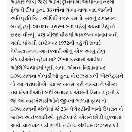
આકાર લીધો જેણે આખી દુનિયામાં આઘાતના તરંગો
ફેલાવી દીધા હતા. 36 વર્ષના લાંબા ગાળા બાદ જર્મની
અતિપ્રતિષ્ઠિત ઓલિમ્પિકસ રમતોત્સવનું યજમાન
બન્યું હતું. શાનદાર પ્રારંભ બાદ પહેલું અઠવાડિયું તો
સરસ વીત્યું, પણ બીજા વીકમાં અકલ્પ્ય બનાવ બની
ગયો. પાંચમી સપ્ટેમ્બર 1972ની વહેલી સવારે
પેલેસ્ટાઇનના આતંકવાદીઓનું એક આખું ટોળું
ખેલાડીઓને રહેવા માટે ઊભા કરવામાં આવેલા
ઓલિમ્પિયાડમાં ઘૂસી ગયા. એમના નિશાના પર
ઇઝરાયલના ખેલાડીઓ હતા. બે ઇઝરાયલી એથ્લેટ્સને
તો આ નરાધમોએ ત્યાં જ ખતમ કરી નાખ્યા ને બીજા
નવ ખેલાડીઓને બંદી બનાવ્યા. એમની ડિમાન્ડ હતી કે
જો આ નવ ખેલાડીઓને જીવતા ભાળવા હોય તો
ઇઝરાયલની જેલોમાં જે 234 પેલેસ્ટીનીઅનો ઉપરાંત બે
જર્મન આતંકવાદીઓ પૂરાયેલા છે એમને છોડી મૂકવામાં
આવે. વાટાઘાટ પડી ભાંગી. નવેનવ બંદીવાન ઇઝરાયલી