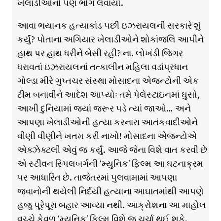
ખેલાડીઓનો પણ ભોગ લેવાયો.
આવા ભયાનક હત્યાકાંડ પછી ઇઝરાયલની સરકારે શું
કર્યું? પોતાના અગિયાર ખેલાડીઓને શોકાંજલિ આપીને
હાથ પર હાથ ધરીને બેસી રહી? ના. લોખંડી જિગર
ધરાવતાં ઇઝરાયલનાં તત્કાલીન મહિલા વડાંપ્રધાન
ગોલ્ડા મીરે ગુપ્તચર સંસ્થા મોસાદના એજન્ટોની એક
ટીમ બનાવીને આદેશ આપ્યોઃ તમે પેલેસ્ટાઇનમાં ઘુસો,
આખી દુનિયામાં જ્યાં જરૂર પડે ત્યાં જાઓ… અને
આપણા ખેલાડીઓની હત્યા કરનારા આતંકવાદીઓને
વીણી વીણીને ખતમ કરી નાખો! મોસાદના એજન્ટોએ
એક્ઝેક્ટલી એવું જ કર્યું. આજે જેના વિશે વાત કરવી છે
એ સ્ટીવન સ્પિલબર્ગની ‘મ્યુનિક’ ફિલ્મ આ ઘટનાક્રમ
પર આધારિત છે. તાજેતરમાં પુલવામામાં આપણા
જવાનોની થયેલી નિર્દયી હત્યાના આઘાતમાંથી આપણે
હજુ પૂરેપૂરા બહાર આવ્યા નથી. આક્રોશના આ માહોલ
વચ્ચે કેવળ ‘મ્યુનિક’ ફિલ્મ વિશે જ ચર્ચા થઈ શકે.