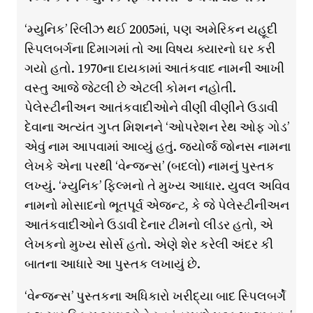
‘મ્યુનિક’ રિલીઝ થઈ 2005માં, પણ અમેરિકન યહૂદી
સ્પિલબર્ગના દિમાગમાં તો આ વિષય ક્યારનો ઘર કરી
ગયો હતો. 1970ના દાયકામાં આતંકવાદ નામની આખી
વસ્તુ આજે જેટલી છે એટલી કોમન નહોતી.
પેલેસ્ટીનીઅન આતંકવાદીઓને વીણી વીણીને ઉડાવી
દેવાના અત્યંત ગુપ્ત મિશનને ‘ઓપરેશન રેથ ઓફ ગોડ’
એવું નામ આપવામાં આવ્યું હતું. જ્યોર્જ જોનસ નામના
લેખકે એના પરથી ‘વેન્જન્સ’ (બદલો) નામનું પુસ્તક
લખ્યું. ‘મ્યુનિક’ ફિલ્મનો તે મુખ્ય આધાર. યુવલ અવિવ
નામનો મોસાદનો ભૂતપૂર્વ એજન્ટ, કે જે પેલેસ્ટીનીઅન
આતંકવાદીઓને ઉડાવી દેનાર ટીમનો લીડર હતો, એ
લેખકનો મુખ્ય સોર્સ હતો. એણે શેર કરેલી અંદર કી
બાતના આધારે આ પુસ્તક લખાયું છે.
‘વેન્જન્સ’ પુસ્તકના અધિકારો ખરીદ્યા બાદ સ્પિલબર્ગે