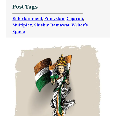
Post Tags
Entertainment
, 
Filmystan
, 
Gujarati
, 
Multiplex
, 
Shishir Ramawat
, 
Writer’s
Space