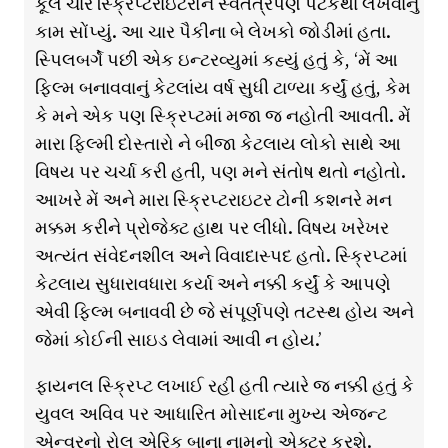
કૂલ ચાર સ્ક્રિપ્ટરાઇટરોને સ્વતંત્રપણે પટકથા લખવાનું
કામ સોંપ્યું. આ ચાર પૈકીના બે લેખકો જોડીમાં હતા.
સ્પિલબર્ગે પછી એક ઇન્ટરવ્યુમાં કહ્યું હતું કે, ‘મેં આ
ફિલ્મ બનાવવાનું કેટલાંય વર્ષ સુધી ટાળ્યા કર્યું હતું, કેમ
કે મને એક પણ સ્ક્રિપ્ટમાં મજા જ નહોતી આવતી. મેં
મારા ફિલ્મી દોસ્તારો ને બીજા કેટલાય લોકો સાથે આ
વિષય પર ચર્ચા કરી હતી, પણ મને સંતોષ થતો નહોતો.
આખરે મેં અને મારા સ્ક્રિપ્ટરાઇટર ટોની કશનરે મન
મક્કમ કરીને પ્રોજેક્ટ હાથ પર લીધો. વિષય ખરેખર
અત્યંત સંવેદનશીલ અને વિવાદાસ્પદ હતો. સ્ક્રિપ્ટમાં
કેટલાય સુધારાવધારા કર્યા અને નક્કી કર્યું કે આપણે
એવી ફિલ્મ બનાવવી છે જે સંપૂર્ણપણે તટસ્થ હોય અને
જેમાં કોઈની સાઇડ લેવામાં આવી ન હોય.’
ફાયનલ સ્ક્રિપ્ટ લખાઈ રહી હતી ત્યારે જ નક્કી હતું કે
યુવલ અવિવ પર આધારિત મોસાદના મુખ્ય એજન્ટ
એન્વરનો રોલ એરિક બાના નામનો એક્ટર કરશે.