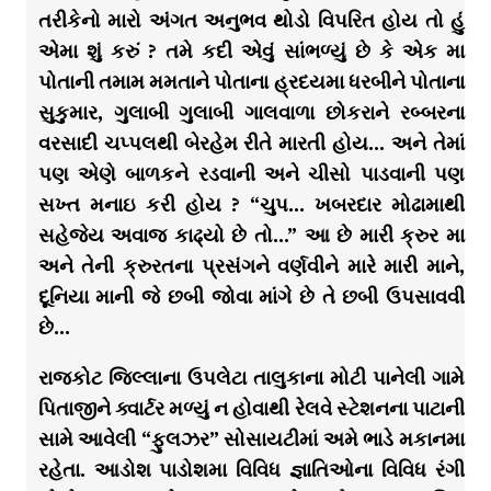
તરીકેનો મારો અંગત અનુભવ થોડો વિપરિત હોય તો હું
એમા શું કરું ? તમે કદી એવું સાંભળ્યું છે કે એક મા
પોતાની તમામ મમતાને પોતાના હ્રદયમા ધરબીને પોતાના
સુકુમાર, ગુલાબી ગુલાબી ગાલવાળા છોકરાને રબ્બરના
વરસાદી ચપ્પલથી બેરહેમ રીતે મારતી હોય… અને તેમાં
પણ એણે બાળકને રડવાની અને ચીસો પાડવાની પણ
સખ્ત મનાઇ કરી હોય ? “ચુપ… ખબરદાર મોઢામાથી
સહેજેય અવાજ કાઢ્યો છે તો…” આ છે મારી ક્રુર મા
અને તેની ક્રુરતના પ્રસંગને વર્ણવીને મારે મારી માને,
દૂનિયા માની જે છબી જોવા માંગે છે તે છબી ઉપસાવવી
છે…
રાજકોટ જિલ્લાના ઉપલેટા તાલુકાના મોટી પાનેલી ગામે
પિતાજીને ક્વાર્ટર મળ્યું ન હોવાથી રેલવે સ્ટેશનના પાટાની
સામે આવેલી “ફુલઝર” સોસાયટીમાં અમે ભાડે મકાનમા
રહેતા. આડોશ પાડોશમા વિવિધ જ્ઞાતિઓના વિવિધ રંગી