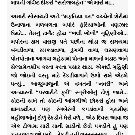
બાપની ગર્વિષ્ટ દીકરી “સરોજબહેન” એ મારી મા…
અમારી સોસાયટી અને “મફતિયા પરા” વચ્ચેની શેરીમાં
ઉનાળાના બળબળતા બપોરે ફેરિયાઓની વણઝાર
ઉમટે… તેમનું ટાર્ગેટ હોય “ભલી ભોળી” ગૃહિણીઓ…
બપોરના ઠામ વાસણ પતે પછીના થોડા જ સમયમા
બંગડીવાળા, રમકડાવાળા, ડુંગળી વાળા, લસણવાળા
પોતપોતાના આગવા લહેકામાં પોતાના માલની બડાઇ અને
સેલ્સમેનશીપ કરતા કરતા પસાર થાય. એકાદી ગૃહિણી
જો જોઇતી વસ્તુ માટે રેંકડીવાળાને ઉભો રાખે એટલે
પત્યું… આજુબાજુની એ વખતની “નવરી” અને
અત્યારની “પરવારીને ફ્રી” સ્ત્રીઓનું ટોળું જામે…
કોઇની કાખે તો કોઇની આંગળીએ છોકરાં હોય અને
થાગડથીગડ પણ રંગબેરંગી કપડાંવાળી ગ્રામીણ
મહીલાઓનું ટોળું રેંકડીને ઘેરી વળે… એક દિવસ આવા જ
એક ટોળામા મારી માની સાડીનો છેડો પકડીને હું પણ
કુતુહલવશ જોડાયો… રેકડી હતી લસ્સ્સ્સ્સણ… . ની !