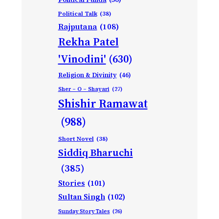
Political Talk
(38)
Rajputana
(108)
Rekha Patel
'Vinodini'
(630)
Religion & Divinity
(46)
Sher – O – Shayari
(27)
Shishir Ramawat
(988)
Short Novel
(38)
Siddiq Bharuchi
(385)
Stories
(101)
Sultan Singh
(102)
Sunday Story Tales
(26)