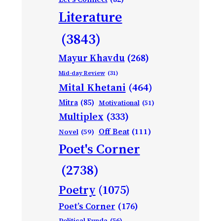
Literature
(3843)
Mayur Khavdu
(268)
Mid-day Review
(31)
Mital Khetani
(464)
Mitra
(85)
Motivational
(51)
Multiplex
(333)
Off Beat
(111)
Novel
(59)
Poet's Corner
(2738)
Poetry
(1075)
Poet’s Corner
(176)
Political Funda
(56)