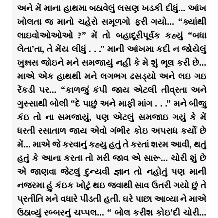
અને મેં માના હાથમા બઠાવેલું લસણ ખડકી દીધું… આંખ
ખોલતા જ માનો ચહેરો સમૂળગો ફરી ગયો… “ક્યાંથી
લાઇવોઓઓઓ ?” મેં તો બહાદૂરીપૂર્વક કહ્યું “બધા
લેતા’તા, તે મેંય લીધું . . .” માની આંખમા કદી ન જોયેલું
ખુન્નસ જોઇને મને સમજાયું નહીં કે મે શું ભૂલ કરી છે…
માએ એક હાથથી મને લગભગ ઢસડ્યો અને લઇ ગઇ
રેંકડી પર… “કાળજું કંપી જાય એટલી તીવ્રતા અને
ગુસ્સાથી બોલી “દે પાછું અને માફી માંગ . . .” મને બીજુ
કંઇ તો ના સમજાયું, પણ એટલું સમજાઇ ગયું કે મેં
ધરતી રસાતાળ જાય એવો ગંભીર કોઇ અપરાધ કર્યો છે
મેં… માએ જે કરવાનું કહ્યુ હતું તે કરતાં શરમ આવી, થતું
હતું કે આના કરતા તો મરી જાવ એ સારૂ… ચોરી શું છે
એ જાણવા જેટલું દુન્યવી જ્ઞાન તો નહોતું પણ માની
નજરમા હું કંઇક ખોટું થઇ જવાથી સાવ ઉતરી ગયો છું તે
પ્રતીતિ મને વધારે પીડતી હતી. ઘરે પાછા આવ્યા ને માએ
ઉઠાવ્યું રબ્બરનું ચપ્પલ… “ બોલ કરીશ કોઇ’દી ચોરી…