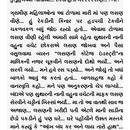
ગ્રામીણ મહિલાઓના આ ટોળામા મારી માં પણ લસણ
વીણે… હું રેકડીની કિનાર પર હડપચી ટેકવીને
ચકળવકળ બધું જોઇ રહ્યો હતો… એવામા ટોળામા
લસણ વીણી રહેલી અમારી સામે રહેતા સુથારની નાની
વહુના વચેટ છોકરાએ લસણ જોખવા અને પૈસા
વસુલવામા વ્યસ્ત “લસણની કોટેજ ઇંડસ્ટ્રી”ના
માલિકની નજર ચૂકવીને લસણનો દોથો ભર્યો… અને
સરકી ગયો… મને હવે રસ પડ્યો… અને જોયું તો બધાં
બાળકો આવું જ કરતાં હતાં… બાળસહજ કહો કે
વાનરવૃત્તિ કહો… મને પણ અનુકરણનો ચેપ લાગ્યો…
બંદાએ પણ સુથારની નાની વહુના વચેટની માફક લસણ
સેરવીને ચડ્ડીનાં ખિસ્સાં ભર્યાં… મા તો આ વાતથી સાવ જ
અજાણ… લસણની ખરીદી પતી એટલે માની સાડીના
છેડો પકડીને હું પણ ઘરે… ઘરે પહોંચીને ઉન્નત મસ્તકે
માને કહ્યું કે “આંખ બંધ કર અને લાય તારો હાથ”…