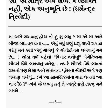
‘મા’ એ માત્ર એક શબ્દ કે વ્યક્તિ
નહીં, એક અનુભૂતિ છે ! (ધર્મેન્દ્ર
ત્રિવેદી)
મા અંગે લખવાનું હોય તો હું શું લખું ? મા એ મા અને
બીજા બધા વગડાના વા… એવું બધું ઘણું ઘણું લખી શકાય
પરંતુ મને ક્યાં એવું ગોખેલું કે મોનોટોનસ લખવાનું ગમે
છે… ? થોડા વર્ષો પહેલાં “વિચાર વલોણું” મેગેઝિનમા
સૌંદર્ય વિષે લખવાનું બનેલું… ત્યારે સૌંદર્ય વિષે લખતાં
લખતાં પણ મેં મા અને સંતાનના પ્રેમના સૌંદર્ય અંગે પણ
લખાણ લખેલું… ! મેં આ સામયિકમાંના મારા લેખમાં “મા
ના સૌંદર્ય” અંગે જે લખ્યુ હતું તે અત્રે ફરી ટાંકવુ મને
ગમશે…
—-*—-