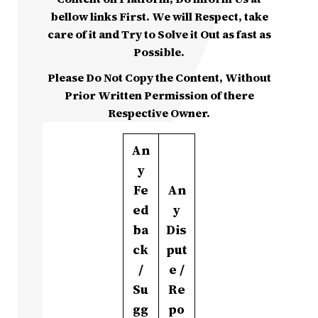
bellow links First. We will Respect, take
care of it and Try to Solve it Out as fast as
Possible.
Please Do Not Copy the Content, Without
Prior Written Permission of there
Respective Owner.
An
y
Fe
An
ed
y
ba
Dis
ck
put
/
e /
Su
Re
gg
po