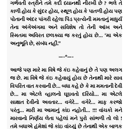
ગર્ભવતી સ્ત્રીને તમે કદી ધ્યાનથી નીરખી છે ? ભલે તે
કાળી હોય કે સુંદર હોય, સ્થૂળ હોય કે પાતળી હોય પણ
પોતાની અંદર પાંગરી રહેલા પિંડ પ્રત્યેની મમતાનું માધુર્ય
તેના અંગેઅંગમા અને સવિશેષ તો તેની આંખ અને
સ્મિતમા અવિરત છલક્યા જ કરતું હોય છે… ‘મા એક
અનુભૂતિ છે, સંબંધ નહીં.”
—-*—-
આજે પણ મારે મા વિષે જે કંઇ કહેવાનું છે તે પણ અલગ
જ છે. મા વિષે જે કંઇ કહેવાયું હોય છે તેનાથી મારે સાવ
વિપરિત વાત કરવાની છે… બધા કહે છે કે મા મમતાની દેવી
છે… મા એટલે વ્હાલનો ઘૂઘવતો દરિયો… મા એટલે
સાક્ષાત દેવીનો અવતાર… વગેરે… વગેરે… માફ કરજો
પરંતુ… મારી મા આમાનું કાંઇ નહોતી… !!! વાંચકો મને
મારવાનો નિર્ણય લેતા પહેલાં મને પુરો સાંભળી તો લો !
તમે બધાએ હંમેશાં જે કાંઇ વાંચ્યું છે તેનાથી એક બાળક