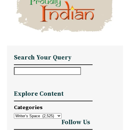
Search Your Query
S
e
a
Explore Content
r
c
Categories
h
Follow Us