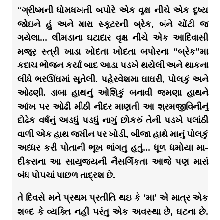
“ગ્રીષ્મની ધોમધખતી બપોરે એક વૃક્ષ નીચે એક દૃષ્ય
જોઇને હું અને મારા સ્કૂટરની બ્રેક, બંને ચોંટી જ
ગયેલા… લીમડાના ઘટાદાર વૃક્ષ નીચે એક આદિવાસી
મજૂર સ્ત્રી ખાડા ખોદતા ખોદતા બપોરના “બ્રેક”મા
કદાચ ભોજન કર્યા બાદ આડા પડખે થયેલી અને થાકના
લીધે ભરઊંઘમાં સૂતેલી. પહેરવેશમા ઘાઘરી, પોલકું અને
ઓઢણી. ડાબા હાથનું ઓશિકું બનાવી જમણા હાથને
આંખ પર ઓઢી મીઠી નીંદર માણતી આ શ્રમજીવિનીનું
દોઢેક વર્ષનું અડધું પડધું નાગું છોકરું તેની પડખે પલાંઠી
વાળી એક હાથ જમીન પર ખોડી, બીજા હાથે માનું પોલકું
અધ્ધર કરી પોતાની ભૂખ ભાંગતુ હતું… ધૂળ ધમોયા મા-
દીકરાના આ સાયુજ્યની નૈસર્ગિકતા આજે પણ મારાં
બંધ પોપચાં પાછળ તાદ્રશ છે.
તે દિવસે મને પ્રથમ પ્રતીતિ થઇ કે ‘મા’ એ માત્ર એક
શબ્દ કે વ્યક્તિ નહીં પરંતુ એક અવસ્થા છે, ઘટના છે.