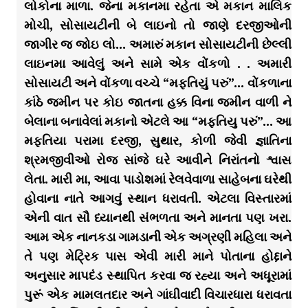
લોકોના માળા. જેના મકાનમા રહેતા એ મકાન માલિક
મોચી, સોસાયટીની બે લાઇનો તો જાણે દરજીઓની
જાગીર જ જોઇ લો… અમારું મકાન સોસાયટીની છેલ્લી
લાઇનમા આવેલું અને સામે એક વોંકળો . . અમારી
સોસાયટી અને વોંકળા વચ્ચે “મફતિયું પરું”… વોંકળાના
કાંઠે જમીન પર કોઇ જાતના હક્ક વિના જમીન વાળી ને
બેલાના બનાવેલાં મકાનો એટલે આ “મફતિયુ પરું”… આ
મફતિયા પરામા દરજી, સુથાર, કોળી જેવી જ્ઞાતિના
શ્રમજીવીઓ રોજ સાંજે ઘરે આવીને નિરાંતનો શ્વાસ
લેતા. મારી મા, આવા પાડોશમાં રેલવેવાળા સાહેબના ઘરેથી
હોવાના નાતે આગવું સ્થાન ધરાવતી. એટલા વિસ્તારમાં
એની વાત સૌ ધ્યાનથી સંભળતા અને માનતા પણ ખરા.
આમ એક નાનકડા ગામડાની એક અગ્રણી મહિલા અને
તે પણ મેટ્રિક પાસ એવી મારી માને પોતાના હોદ્દાને
અનુસાર માપદંડ સ્થાપિત કરવા જ રહ્યા અને અધૂરામાં
પુરૂં એક મામલતદાર અને ગાંઘીવાદી વિચારધારા ધરાવતા