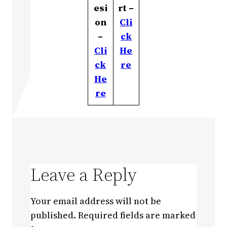
esi
rt –
on
Cli
–
ck
Cli
He
ck
re
He
re
Leave a Reply
Your email address will not be
published.
Required fields are marked