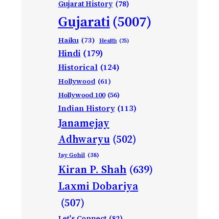
Gujarat History
(78)
Gujarati
(5007)
Haiku
(73)
Health
(25)
Hindi
(179)
Historical
(124)
Hollywood
(61)
Hollywood 100
(56)
Indian History
(113)
Janamejay
Adhwaryu
(502)
Jay Gohil
(38)
Kiran P. Shah
(639)
Laxmi Dobariya
(507)
Let's Connect
(82)