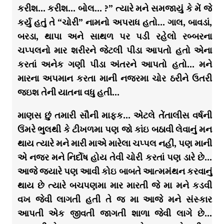
કરીશ… કરીશ… બોલ… ?” ત્યારે મને સમજાયું કે મેં જે
કર્યુ હતું તે “ચોરી” નામનો અપરાધ હતો… ગાલ, બાવડાં,
બરડા, થાપા અને સાથળ પર પડી રહેલો રબ્બરના
ચપ્પલનો માર શરીરને જેટલી પીડા આપતો હતો એના
કરતાં અનેક ગણી પીડા અંતરને આપતો હતો… મને
મારના અપમાન કરતા માની નજરમા ચોર ઠરીને ઉતરી
જઇશ તેની યાતના વધુ હતી…
માણસ છું તમારી સૌની માફક… એટલે તેંતાલીસ વર્ષની
ઉંમરે ભુલથી કે ટીખળમા પણ જો કાંઇ બઠાવી લેવાનું મન
થાય ત્યારે મને મારી માએ મારેલા ચપ્પલ નહીં, પણ માની
એ નજર મને નિર્દોષ હોય તેવી ચોરી કરતાં પણ ડારે છે…
આજે જ્યારે પણ આવી કોઇ બાબતે આત્મમંથન કરવાનું
થાય છે ત્યારે બચપણમા માર મારતી જે મા મને કડવી
વખ જેવી લાગતી હતી તે જ મા આજે મને સંસ્કાર
આપતી એક જીવતી જાગતી શાળા જેવી લાગે છે…