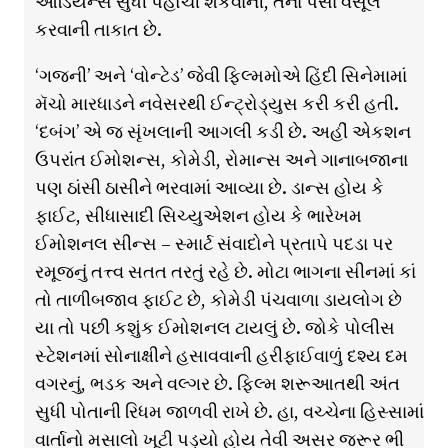
ઓડિયન્સ સુધી પહોંચી શકવાની, તેના પૈસા વસૂલ
કરવાની તાકાત છે.
‘ગજની’ અને ‘વોન્ટેડ’ જેવી ફિલ્મમોએ હિંદી સિનેમામાં
મૅચો મારધાડને નવેસરથી ઈન્ટ્રોડ્યુસ કરી કરી હતી.
‘દબંગ’ એ જ સૃંખલાની આગલી કડી છે. અહીં એકશન
ઉપરાંત ઈમોશન્સ, કોમેડી, રોમાન્સ અને ગાનાબજાના
પણ ઠાંસી ઠાસીને ભરવામાં આવ્યા છે. ડાન્સ હોય કે
ફાઈટ, સીધાસાદી સિચ્યુએશન હોય કે ભારેખમ
ઈમોશનલ સીન્સ – સ્માર્ટ સંવાદોને પ્રતાપે પદડા પર
રમૂજનું તત્ત્વ સતત તરતું રહે છે. મોટા ભાગના સીનમાં કાં
તો તાળીબજાવ ફાઈટ છે, કોમેડી પંચવાળા ડાયલોગ છે
યા તો પછી કશુંક ઈમોશનલ ટાયલું છે. જોકે પોલીસ
સ્ટેશનમાં સોનાક્ષીને હસાવવાની હરીફાઈવાળું દશ્ય દમ
વગરનું, ભડક અને વલ્ગર છે. ફિલ્મ શરૂઆતથી અંત
સુધી પોતાની રિધમ જાળવી રાખે છે. હા, વચ્ચેના હિસ્સામાં
વાર્તાનો મસાલો ખૂટી પડ્યો હોય તેવી અસર જરૂર ભી