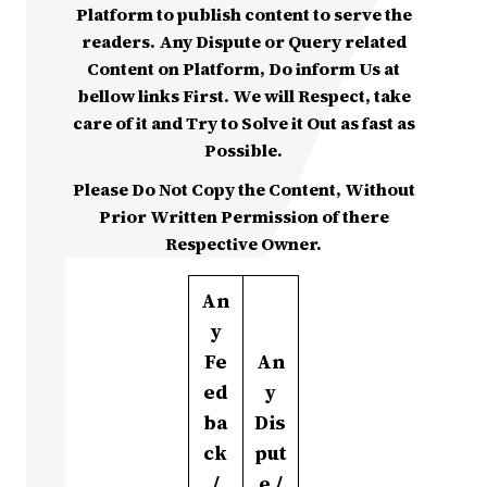
Platform to publish content to serve the
readers. Any Dispute or Query related
Content on Platform, Do inform Us at
bellow links First. We will Respect, take
care of it and Try to Solve it Out as fast as
Possible.
Please Do Not Copy the Content, Without
Prior Written Permission of there
Respective Owner.
An
y
Fe
An
ed
y
ba
Dis
ck
put
/
e /