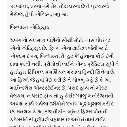
કા બદલા, ઘરના ગમે તેમ તોય ઘરના છે તે પ્રકારનો
મેસેજ, હેપી એન્ડિંગ, બધું જ.
બિન્ધાસ્ત એટિટ્યુડ
‘દબંગ’નો સલમાન પછીનો સૌથી મોટો પ્લસ પોઈન્ટ
એનો એટિટ્યુડ છે. ફિલ્મ એના ટાઈટલ જેવી જ છે
એકદમ દબંગ, બિન્ધાસ્ત. તે ‘હટ કે’ હોવાના કોઈ દંભી
દાવા કરતી નથી. પ્રોમોથી લઈને એન્ડ ક્રેડિટ્સ સુધી તે
હાડોહાડ ટિપિકલ કમર્શિયલ મસાલા હિન્દી સિનેમા છે.
આ ફિલ્મે જે હવા પેદા કરી છે તે ચોખ્ખું કહે છે કે આ
માઈન્ડલેસ એન્ટરટેઈનર છે, પસંદ હોય તો મોસ્ટ
વેલકમ, ન પસંદ હોય તો હુ કેર્સ? ‘ચાલુ’ મનોરંજનની
અપેક્ષા સાથે ગયેલા દર્શકોને ‘દબંગ’ ખુશખુશાલ કરી દે
છે. મતલબ કે આ રજનીકાંત-બ્રૅન્ડ ફિલ્મ પોતાની
કેટેગરીને સંપૂર્ણપણે વફાદાર છે અને તેનામાં ટાર્ગેટ