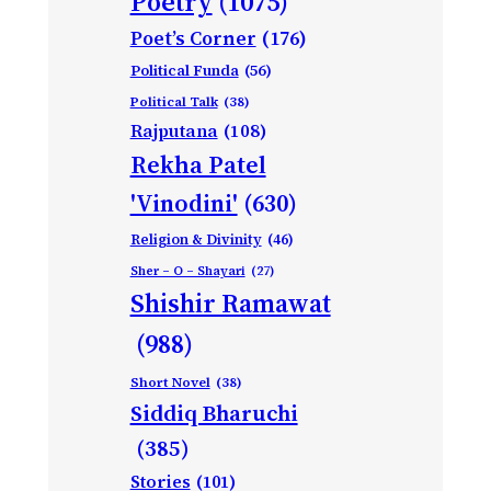
Poetry
(1075)
Poet’s Corner
(176)
Political Funda
(56)
Political Talk
(38)
Rajputana
(108)
Rekha Patel
'Vinodini'
(630)
Religion & Divinity
(46)
Sher – O – Shayari
(27)
Shishir Ramawat
(988)
Short Novel
(38)
Siddiq Bharuchi
(385)
Stories
(101)