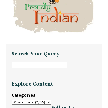
Search Your Query
S
e
a
Explore Content
r
c
Categories
h
Follow Us