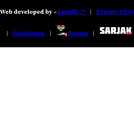
Web developed by –
Leanfly ™
Privacy Plic
|
Disclaimer
Donate
|
|
|