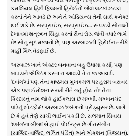
કમર્શિયલ હિંદી ફિલ્મની હિરોઈનો જેવાં લટકાંઝટકાં
કરતાં તેને આવડે છે અને તે ઓડિયન્સ તેની સાથે કનેક્ટ
થઈ શકે છે. સરપ્રાઈઝ, સરપ્રાઈઝ… રૂપકડી સોનાક્ષી
દેખાવમાં શત્રુઘ્ન સિંહા કરતાં રીના રોય જેવી વધારે લાગે
છે! સોનુ સૂદ મજાનો છે, પણ અરબાઝની હિરોઈન તરીકે
માહી ગિલ વેડફાઈ છે.
અરબાઝ ખાને એક્ટર બનવાના બહુ ઉધામા કર્યા, પણ
બાપડાને એક્ટિંગ કરતાં ન આવડી તે ન જ આવડી.
‘દબંગ’માં પણ તેના કાષ્ઠમય મુખકમળ પર હરામ બરાબર
એક પણ ઈમોશન સરખી રીતે ગતું હોય તો! તેના
કિરદારનું નામ જોકે હાઈક્લાસ છે મખ્ખી. મખ્ખનચંદ
પાંડેનું શોર્ટફોર્મ! અરબાઝ ‘દબંગ’નો પ્રોડ્યુસર છે. લાગે
છે કે હવે તેણે સાચી લાઈન પકડી છે. સલમાન સિવાય
‘દબંગ’ના બીજાં બે હાઈ-પોઈન્ટ્સ છે ગીતસંગીત
(સાજિદ-વાજિદ, લલિત પંડિત) અને એકશન (વિજયન).