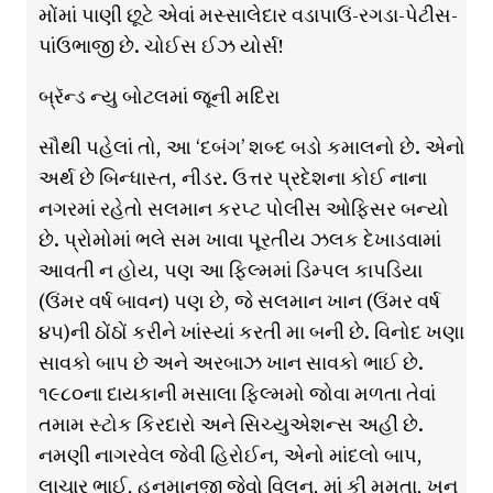
મોંમાં પાણી છૂટે એવાં મસ્સાલેદાર વડાપાઉં-રગડા-પેટીસ-
પાંઉભાજી છે. ચોઈસ ઈઝ યોર્સ!
બ્રૅન્ડ ન્યુ બોટલમાં જૂની મદિરા
સૌથી પહેલાં તો, આ ‘દબંગ’ શબ્દ બડો કમાલનો છે. એનો
અર્થ છે બિન્ધાસ્ત, નીડર. ઉત્તર પ્રદેશના કોઈ નાના
નગરમાં રહેતો સલમાન કરપ્ટ પોલીસ ઓફિસર બન્યો
છે. પ્રોમોમાં ભલે સમ ખાવા પૂરતીય ઝલક દેખાડવામાં
આવતી ન હોય, પણ આ ફિલ્મમાં ડિમ્પલ કાપડિયા
(ઉંમર વર્ષ બાવન) પણ છે, જે સલમાન ખાન (ઉંમર વર્ષ
૪૫)ની ઠોંઠોં કરીને ખાંસ્યાં કરતી મા બની છે. વિનોદ ખણા
સાવકો બાપ છે અને અરબાઝ ખાન સાવકો ભાઈ છે.
૧૯૮૦ના દાયકાની મસાલા ફિલ્મમો જોવા મળતા તેવાં
તમામ સ્ટોક કિરદારો અને સિચ્યુએશન્સ અહીં છે.
નમણી નાગરવેલ જેવી હિરોઈન, એનો માંદલો બાપ,
લાચાર ભાઈ, હનુમાનજી જેવો વિલન, માં કી મમતા, ખૂન