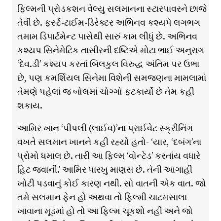
ફિલ્મની પ્રોડકશન વેલ્યુ સલમાનના સ્ટારપાવરને છાજે
તેવી છે. ફર્સ્ટ-ટાઈમ-ડિરેક્ટર અભિનવ કશ્યપે લગભગ
તમામ ડિપાર્ટમેન્ટ પાસેથી સારું કામ લીધું છે. અભિનવ
કશ્યપ સિનેમેટિક તાસીરની દષ્ટિએ મોટા ભાઈ અનુરાગ
‘દેવ.ડી’ કશ્યપ કરતાં બિલકુલ વિરુદ્ધ અંતિમ પર ઉભા
છે, પણ કમર્શિયલ સિનેમા વિશેની સમજણના મામલામાં
તેમણે પહેલાં જ બોલમાં ચોગ્ગો ફટકાર્યો છે તેમ કહી
શકાય.
આમિર ખાન ‘પીપલી (લાઈવ)’ના પ્રાઈવેટ સ્ક્રીનિંગ
વખતે સલમાન ખાનને કહી રહ્યો હતો- ‘યાર, ‘દબંગ’ના
પ્રોમો ધમાલ છે. તારી આ ફિલ્મ ‘વોન્ટેડ’ કરતાંય વધારે
હિટ જવાની.’ આમિર પારખુ માણસ છે. તેની આગાહી
ખોટી પડવાનું કોઈ કારણ નથી. સો વાતની એક વાત. જો
તમે સલમાન ફેન હો અથવા તો ફિલ્મી ચાટમસાલા
ખાવાના મૂડમાં હો તો આ ફિલ્મ ચૂકશો નહીં અને જો