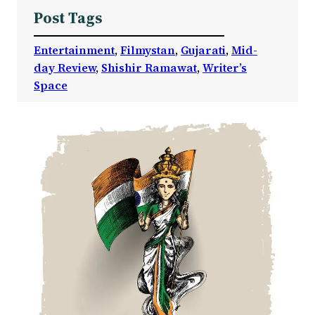
Post Tags
Entertainment
, 
Filmystan
, 
Gujarati
, 
Mid-
day Review
, 
Shishir Ramawat
, 
Writer’s
Space