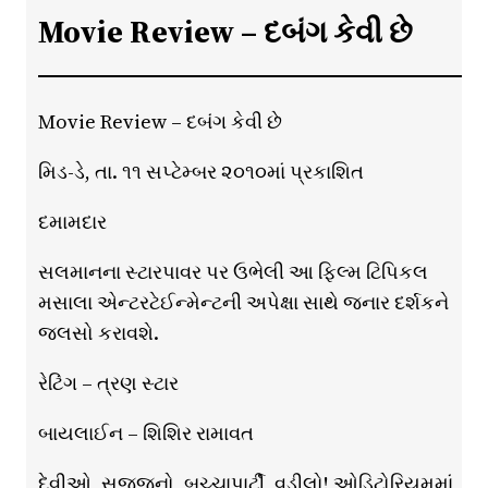
Movie Review – દબંગ કેવી છે
Movie Review – દબંગ કેવી છે
મિડ-ડે, તા. ૧૧ સપ્ટેમ્બર ૨૦૧૦માં પ્રકાશિત
દમામદાર
સલમાનના સ્ટારપાવર પર ઉભેલી આ ફિલ્મ ટિપિકલ
મસાલા એન્ટરટેઈન્મેન્ટની અપેક્ષા સાથે જનાર દર્શકને
જલસો કરાવશે.
રેટિંગ – ત્રણ સ્ટાર
બાયલાઈન – શિશિર રામાવત
દેવીઓ, સજ્જનો, બચ્ચાપાર્ટી, વડીલો! ઓડિટોરિયમમાં