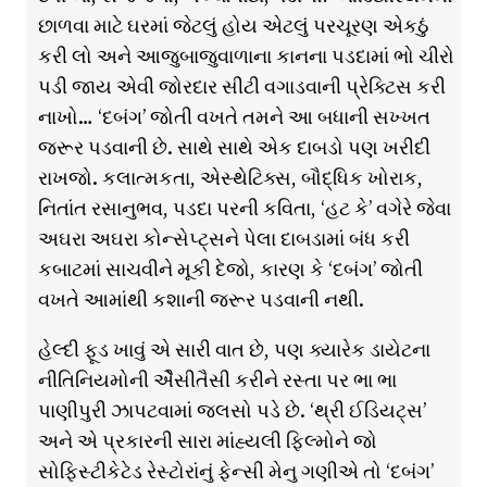
છાળવા માટે ઘરમાં જેટલું હોય એટલું પરચૂરણ એકઠું
કરી લો અને આજુબાજુવાળાના કાનના પડદામાં ભો ચીરો
પડી જાય એવી જોરદાર સીટી વગાડવાની પ્રેક્ટિસ કરી
નાખો… ‘દબંગ’ જોતી વખતે તમને આ બધાની સખ્ખત
જરૂર પડવાની છે. સાથે સાથે એક દાબડો પણ ખરીદી
રાખજો. કલાત્મકતા, એસ્થેટિક્સ, બૌદ્ધિક ખોરાક,
નિતાંત રસાનુભવ, પડદા પરની કવિતા, ‘હટ કે’ વગેરે જેવા
અઘરા અઘરા કોન્સેપ્ટ્સને પેલા દાબડામાં બંધ કરી
કબાટમાં સાચવીને મૂકી દેજો, કારણ કે ‘દબંગ’ જોતી
વખતે આમાંથી કશાની જરૂર પડવાની નથી.
હેલ્દી ફૂડ ખાવું એ સારી વાત છે, પણ ક્યારેક ડાયેટના
નીતિનિયમોની એૈસીતૈસી કરીને રસ્તા પર ભા ભા
પાણીપુરી ઝાપટવામાં જલસો પડે છે. ‘થ્રી ઈડિયટ્સ’
અને એ પ્રકારની સારા માંહ્યલી ફિલ્મોને જો
સોફિસ્ટીકેટેડ રેસ્ટોરાંનું ફેન્સી મેનુ ગણીએ તો ‘દબંગ’