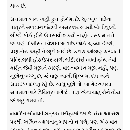
થાય છે.
સલમાન ખાન અહીં ફુલ ફોર્મમાં છે. ચુલબુલ પાંડેના
પાત્રને સલમાન જેટલી અસરકારકતાથી બોલીવૂડનો
બીજો કોઈ હીરો ઉપસાવી શક્યો ન હોત. સલમાનને
આપણે પોલીસના વેશમાં અગાઉ જોઈ ચૂક્યા છીએ,
પણ તોય અહીં તે જુદો લાગે છે. કદાચ આંજણ કરવાની
પેન્સિલથી હોઠ ઉપર કાળી લીટી દોરી નાખી હોય તેવી
કાર્ટૂન જેવી મૂછોને કારણે. વાસ્તવમાં તે મૂછો નહીં, પણ
મૂછોનું બચ્ચું છે, જે પાછું આખી ફિલ્મમાં શેપ અને
સાઈઝ બદલતું રહે છે. સાચું પૂછો તો આ ગેટઅપમાં
સલમાન ભારે વિચિત્ર લાગે છે, પણ એના ચાહકોને તોય
એ બહુ ગમવાનો.
નવોદિત સોનાક્ષી શત્રુઘ્ન સિંહામાં દમ છે. તેના આ રોલ
પરથી અભિનયક્ષમતાનું માપ તો ન મળે, પણ એક વાત
ચોક્કસ કે આ કન્યા પાસે પાવરફુલ સ્ક્રીન પ્રેઝન્સ છે,