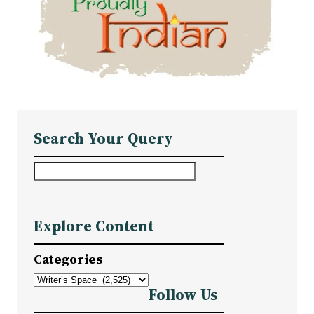
Search Your Query
S
e
a
Explore Content
r
c
Categories
h
Follow Us