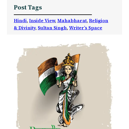
Post Tags
Hindi
, 
Inside View
, 
Mahabharat
, 
Religion
& Divinity
, 
Sultan Singh
, 
Writer’s Space