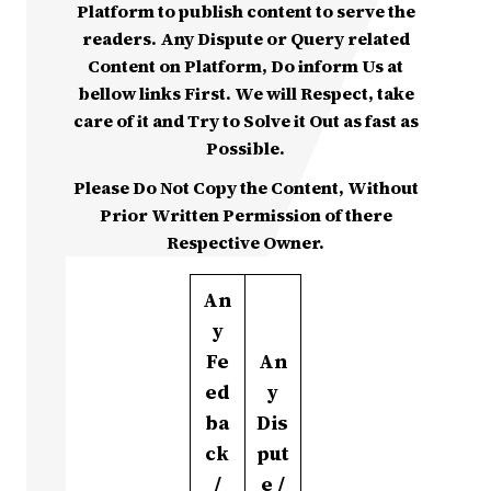
Platform to publish content to serve the
readers. Any Dispute or Query related
Content on Platform, Do inform Us at
bellow links First. We will Respect, take
care of it and Try to Solve it Out as fast as
Possible.
Please Do Not Copy the Content, Without
Prior Written Permission of there
Respective Owner.
An
y
Fe
An
ed
y
ba
Dis
ck
put
/
e /