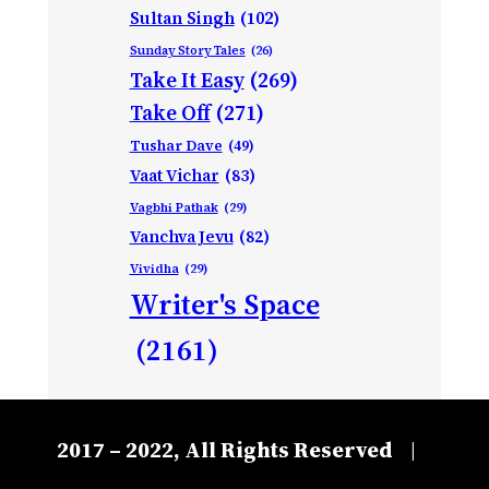
Sultan Singh
(102)
Sunday Story Tales
(26)
Take It Easy
(269)
Take Off
(271)
Tushar Dave
(49)
Vaat Vichar
(83)
Vagbhi Pathak
(29)
Vanchva Jevu
(82)
Vividha
(29)
Writer's Space
(2161)
2017 – 2022, All Rights Reserved
|