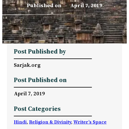
Published on
–
April 7, 2019
Post Published by
Sarjak.org
Post Published on
April 7, 2019
Post Categories
Hindi
, 
Religion & Divinity
, 
Writer’s Space