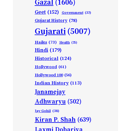
Gazal
(1606)
Geet
(152)
Government
(32)
Gujarat History
(78)
Gujarati
(5007)
Haiku
(73)
Health
(25)
Hindi
(179)
Historical
(124)
Hollywood
(61)
Hollywood 100
(56)
Indian History
(113)
Janamejay
Adhwaryu
(502)
Jay Gohil
(38)
Kiran P. Shah
(639)
Laxmi Dobariya