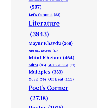
(507)
Let's Connect
(82)
Literature
(3843)
Mayur Khavdu
(268)
Mid-day Review
(31)
Mital Khetani
(464)
Mitra
(85)
Motivational
(51)
Multiplex
(333)
Off Beat
(111)
Novel
(59)
Poet's Corner
(2738)
Poetry
(1075)