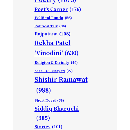
Poet’s Corner
(176)
Political Funda
(56)
Political Talk
(38)
Rajputana
(108)
Rekha Patel
'Vinodini'
(630)
Religion & Divinity
(46)
Sher – O – Shayari
(27)
Shishir Ramawat
(988)
Short Novel
(38)
Siddiq Bharuchi
(385)
Stories
(101)