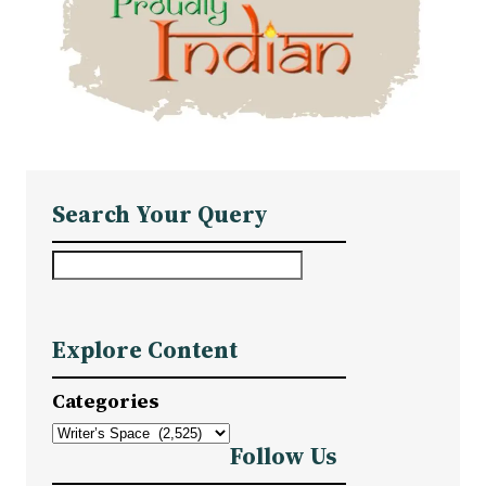
Search Your Query
S
e
a
Explore Content
r
c
Categories
h
Follow Us