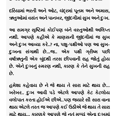
દરિયામાં ભરતી અને ઓટ, ચંદ્રમાં પૂનમ અને અમાસ,
ઋતુઓમાં વસંત અને પાનખર, જીંદગીમાં સુખ અને દુઃખ.
આ સમગ્ર સૃષ્ટિમાં કોઈપણ બંને વસ્તુઓથી અલિપ્ત
નથી. આપણે કહીએ કે માણસની જીંદગીમાં જ સુખ
અને દુઃખ આવ્યા કરે..? ના, પશુ-પક્ષીઓ પણ આ સુખ-
દુઃખના સંગાથી છે…જ.. એક પક્ષી ગ્રીષ્મ પછી
વર્ષાઋતુની એક બુંદથી તરસ છીપવાની રાહ જોતું હોય
છે. એને દુઃખનું સ્મરણ નથી, કારણ કે તેને સુખની રાહ
છે.
હમેશા કહેવાય છે ને જે થાય તે સારા માટે થાય છે…
ખરેખર.. દુઃખ આવી પડે એટલે આપણે કેટ કેટલોય
વલોપાત કરતા હોઈએ છીએ..પણ જયારે સૌ સારા વાના
થાય એટલે તરત જ આપણે કઈ ઉઠીએ જે થાય તે સારા
માટે થાય… કારણકે આપણે જે નતું મળ્યું એના દુઃખમાં