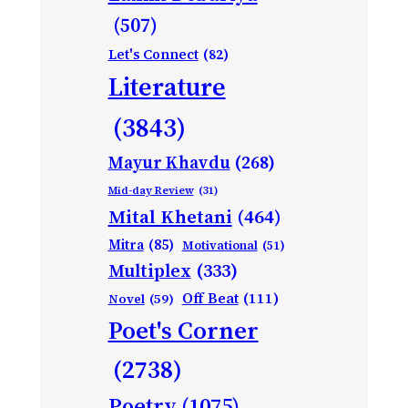
(507)
Let's Connect
(82)
Literature
(3843)
Mayur Khavdu
(268)
Mid-day Review
(31)
Mital Khetani
(464)
Mitra
(85)
Motivational
(51)
Multiplex
(333)
Off Beat
(111)
Novel
(59)
Poet's Corner
(2738)
Poetry
(1075)