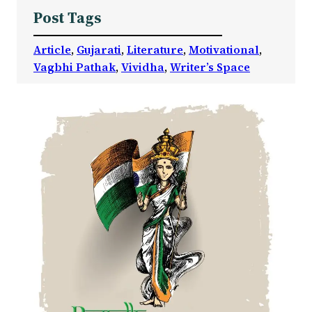
Post Tags
Article
, 
Gujarati
, 
Literature
, 
Motivational
, 
Vagbhi Pathak
, 
Vividha
, 
Writer’s Space