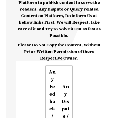
Platform to publish content to serve the
readers. Any Dispute or Query related
Content on Platform, Do inform Us at
bellow links First. We will Respect, take
care of it and Try to Solve it Out as fast as
Possible.
Please Do Not Copy the Content, Without
Prior Written Permission of there
Respective Owner.
An
y
Fe
An
ed
y
ba
Dis
ck
put
/
e /