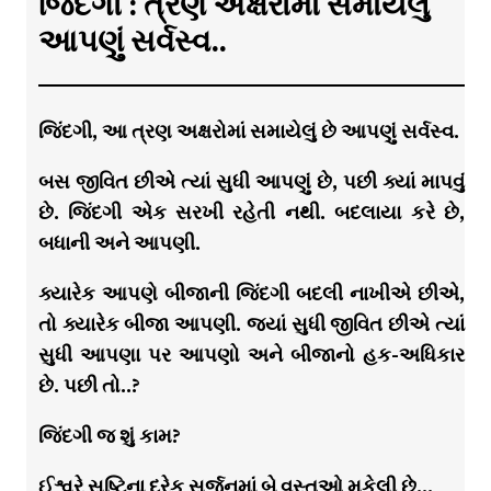
જિંદગી : ત્રણ અક્ષરોમાં સમાયેલું
આપણું સર્વસ્વ..
જિંદગી, આ ત્રણ અક્ષરોમાં સમાયેલું છે આપણું સર્વસ્વ.
બસ જીવિત છીએ ત્યાં સુધી આપણું છે, પછી ક્યાં માપવું
છે. જિંદગી એક સરખી રહેતી નથી. બદલાયા કરે છે,
બધાની અને આપણી.
ક્યારેક આપણે બીજાની જિંદગી બદલી નાખીએ છીએ,
તો ક્યારેક બીજા આપણી. જ્યાં સુધી જીવિત છીએ ત્યાં
સુધી આપણા પર આપણો અને બીજાનો હક-અધિકાર
છે. પછી તો..?
જિંદગી જ શું કામ?
ઈશ્વરે સૃષ્ટિના દરેક સર્જનમાં બે વસ્તુઓ મુકેલી છે…