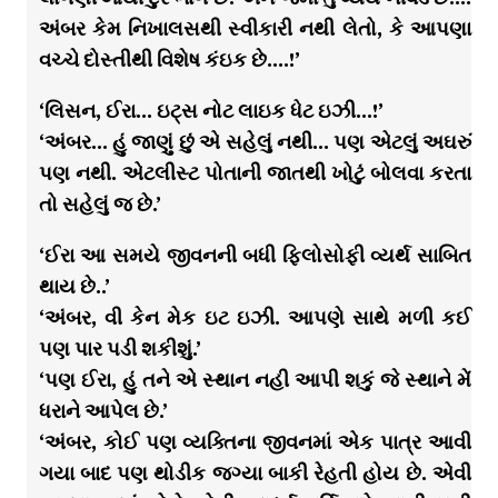
અંબર કેમ નિખાલસથી સ્વીકારી નથી લેતો, કે આપણા
વચ્ચે દોસ્તીથી વિશેષ કંઇક છે….!’
‘લિસન, ઈરા… ઇટ્સ નોટ લાઇક ધેટ ઇઝી…!’
‘અંબર… હું જાણું છું એ સહેલું નથી… પણ એટલું અઘરું
પણ નથી. એટલીસ્ટ પોતાની જાતથી ખોટું બોલવા કરતા
તો સહેલું જ છે.’
‘ઈરા આ સમયે જીવનની બધી ફિલોસોફી વ્યર્થ સાબિત
થાય છે..’
‘અંબર, વી કેન મેક ઇટ ઇઝી. આપણે સાથે મળી કઈ
પણ પાર પડી શકીશું.’
‘પણ ઈરા, હું તને એ સ્થાન નહી આપી શકું જે સ્થાને મેં
ધરાને આપેલ છે.’
‘અંબર, કોઈ પણ વ્યક્તિના જીવનમાં એક પાત્ર આવી
ગયા બાદ પણ થોડીક જગ્યા બાકી રેહતી હોય છે. એવી