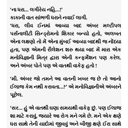
‘ના ધરા… લગીરેય નહિ…!’
કાકાની વાત સાંભળી ધરાને નવાઈ લાગી.
‘ધરા, લીવ ઈનમાં આવ્યા બાદ અંબર મલ્ટીપલ
પર્સનાલીટી સિન્ડ્રોમનો શિકાર બન્યો હતો, અલબત
એના લક્ષણો તો મેં એના મુંબઈ આવ્યા બાદથી જ નોંધ્યા
હતા, પણ એમની રીલેશન શરુ થયા બાદ મેં મારા એક
મનોવિજ્ઞાની મિત્ર દ્વારા એની કન્ફર્મેશન પણ કરેલ.
અને અંબર પોતે પણ એ વાતથી વાકેફ હતો !
‘મી. અંબર જો તમને આ વાતની ખબર જ છે તો આનો
ઈલાજ કેમ નથી કરાવતા…?’ એ મનોવિજ્ઞાનીએ અંબરને
પૂછેલ.
‘સર… હું એ વાતથી ઘણા સમયથી વાકેફ છું. પણ ઈલાજ
શા માટે કરાવું, જ્યારે આ રોગ મને ગમે છે. મને એક ક્ષણે
ધરા સાથે તેની યાદોમાં જીવવું અને બીજી ક્ષણે ઈરા સાથે