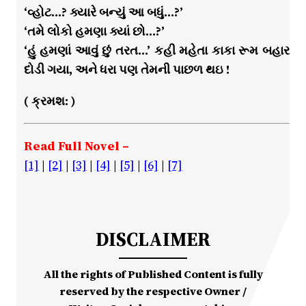
‘વ્હોટ…? ક્યારે બન્યું આ બધું…?’
‘તમે લોકો હમણા ક્યાં છો…?’
‘હું હમણાં આવું છું તરત…’ કહી મહેતા કાકા રૂમ બહાર
દોડી ગયા, અને ધરા પણ તેમની પાછળ થઇ !
( ક્રમશ: )
Read Full Novel –
[1]
|
[2]
|
[3]
|
[4]
|
[5]
|
[6]
|
[7]
DISCLAIMER
All the rights of Published Content is fully
reserved by the respective Owner /