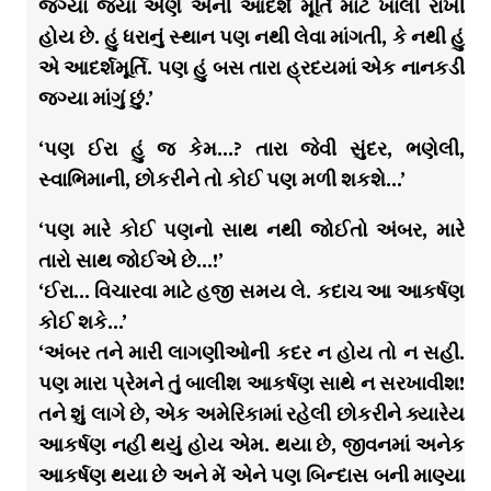
જગ્યા જ્યાં એણે એની આદર્શ મૂર્તિ માટે ખાલી રાખી
હોય છે. હું ધરાનું સ્થાન પણ નથી લેવા માંગતી, કે નથી હું
એ આદર્શમૂર્તિ. પણ હું બસ તારા હ્રદયમાં એક નાનકડી
જગ્યા માંગું છું.’
‘પણ ઈરા હું જ કેમ…? તારા જેવી સુંદર, ભણેલી,
સ્વાભિમાની, છોકરીને તો કોઈ પણ મળી શકશે…’
‘પણ મારે કોઈ પણનો સાથ નથી જોઈતો અંબર, મારે
તારો સાથ જોઈએ છે…!’
‘ઈરા… વિચારવા માટે હજી સમય લે. કદાચ આ આકર્ષણ
કોઈ શકે…’
‘અંબર તને મારી લાગણીઓની કદર ન હોય તો ન સહી.
પણ મારા પ્રેમને તું બાલીશ આકર્ષણ સાથે ન સરખાવીશ!
તને શું લાગે છે, એક અમેરિકામાં રહેલી છોકરીને ક્યારેય
આકર્ષણ નહી થયું હોય એમ. થયા છે, જીવનમાં અનેક
આકર્ષણ થયા છે અને મેં એને પણ બિન્દાસ બની માણ્યા