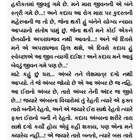
હકીકતમાં જીવવું ગમે છે. મને મારા જીવનની એ બંને
સ્ત્રી ગમે છે…! અને કદાચ આ રોગ મારા પર કુદરતની
મહેરબાની જ તો છે, જેના થકી હું બંનેને યોગ્ય ન્યાય
આપ્યાનો સંતોષ પામું છું. જેના થકી મને કોઈ એકને
છેતર્યાનો અપરાધભાવ નથી આવતો…! અને જે દિવસે
મને એ અપરાધભાવ ફિલ થશે, એ દિવસે કદાચ હું
સ્વેચ્છાએ આ જીવ ત્યાગી દઈશ ! અને કદાચ મને આવું
બેવડું જીવન ગમે પણ છે…’
માટે કહું છું ધરા… અંબરે તને લેશમાત્ર દગો નથી
આપ્યો. તે જે અંબર જોયો છે એ આ અંબર છે જ નહિ.
આ ઈરાનો અંબર છે, તારો અંબર તેની અંદર જ જીવે
છે…! જ્યારે અંબરના વિચારોમાં તું રેહતી ત્યારે એ ફક્ત
તારો બનીને રેહતો, અને એ જ્યારે ઈરા સાથે રેહતો ત્યારે
ફક્ત ઈરાનો બની ને રેહતો. કદાચ અંબરના શરીરે તારા
સાથે દગો કર્યો હોય એવું કહી શકાય, પણ એના મને
ક્યારેય નહી…! એ જ્યારે તારો બનતો, ત્યારે બસ તારો