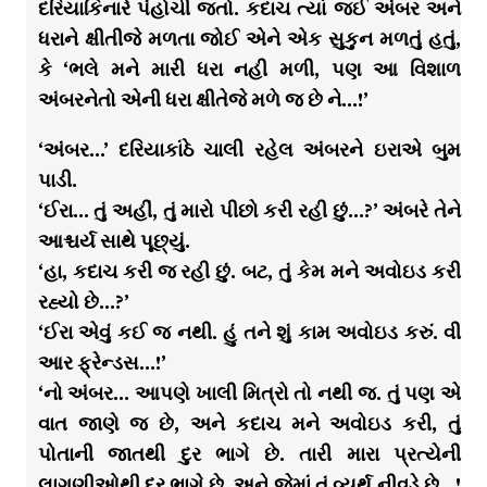
દરિયાકિનારે પંહોચી જતો. કદાચ ત્યાં જઈ અંબર અને
ધરાને ક્ષીતીજે મળતા જોઈ એને એક સુકુન મળતું હતું,
કે ‘ભલે મને મારી ધરા નહી મળી, પણ આ વિશાળ
અંબરનેતો એની ધરા ક્ષીતેજે મળે જ છે ને…!’
‘અંબર…’ દરિયાકાંઠે ચાલી રહેલ અંબરને ઇરાએ બુમ
પાડી.
‘ઈરા… તું અહીં, તું મારો પીછો કરી રહી છું…?’ અંબરે તેને
આશ્ચર્ય સાથે પૂછ્યું.
‘હા, કદાચ કરી જ રહી છું. બટ, તું કેમ મને અવોઇડ કરી
રહ્યો છે…?’
‘ઈરા એવું કઈ જ નથી. હું તને શું કામ અવોઇડ કરું. વી
આર ફ્રેન્ડસ…!’
‘નો અંબર… આપણે ખાલી મિત્રો તો નથી જ. તું પણ એ
વાત જાણે જ છે, અને કદાચ મને અવોઇડ કરી, તું
પોતાની જાતથી દુર ભાગે છે. તારી મારા પ્રત્યેની
લાગણીઓથી દુર ભાગે છે. અને જેમાં તું વ્યર્થ નીવડે છે…!