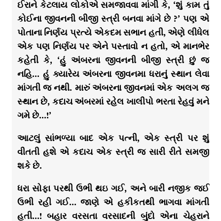
ઈરાને કેટલાય લોકોએ સમજાવવા માંગી કે, ‘શું કામ તું
કોઈના જીવનની બીજી સ્ત્રી બનવા માંગે છે ?’ પણ એ
પોતાના નિર્ણય પ્રત્યે એકદમ સભાન હતી, એણે લીધેલ
એક પણ નિર્ણય પર એને પસ્તાવો ન હતો, એ માનભેર
કહેતી કે, ‘હું અંબરના જીવનની બીજી સ્ત્રી છું જ
નહિ… હું ક્યારેય અંબરના જીવનમા ધરાનું સ્થાન લેવા
માંગતી જ નથી. મારું અંબરના જીવનમાં એક અલગ જ
સ્થાન છે, કદાચ અંબરમાં રહેલ ખાલીપો ભરતા રેહવું મને
ગમે છે…!’
આટલું સાંભળ્યા બાદ એક પત્ની, એક સ્ત્રી પર શું
વીતતી હશે એ કદાચ એક સ્ત્રી જ સારી રીતે સમજી
શકે છે.
ધરા સોફા પરથી ઉભી થઇ ગઈ, અને બારી નજીક જઈ
ઉભી રહી ગઈ… જાણે એ હકીકતથી ભાગવા માંગતી
હતી…! બહાર વરસતા વરસાદની બુંદો એના ચેહરાને