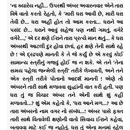
‘ના ક્યારેય નહી… ઉપરથી અંબર અવારનવાર એને તારા
વિષે વાતો કરતો રેહતો, કે ‘મારી ધરા આવી છે, મારી ધરા
તેવી છે… ધરા અહીં હોત તો આમ કરતા… ધરાને આ
પસંદ છે… ધરાને આવું સહેજ પણ નથી ગમતું, વગેરે
વગેરે…,’ એ દર ક્ષણે ઈરાને તારા પ્રત્યે માન થતું… કે ધરા
અંબરથી આટલી દુર હોવા છતાં, હર ક્ષણે તેની સાથે રહે
છે ! એ દ્રઢપણે માનતી કે તે જે કર્યું છે એ કરવું કોઈ
સામાન્ય સ્ત્રીનું ગજવું હોઈ જ ન શકે. એ તને ‘તેના
સમય પહેલા જન્મેલી સ્ત્રી’ તરીકે લેખાવતી, અને તને
એક સ્ત્રી તરીકે પોતાનો આદર્શ માનતી ! એણે તો
અંબરને તારી સાથે મળાવવા સુદ્ધાંની વાત કરી હતી. પણ
ધરા તું જ વિચાર અંબર તને એની સાથે શું કહી
મળાવતો…? શું એમ કહેતો કે, ‘ધરા આને મળ…? આ છે
તારા અંબરનો નામ વગર નો સંબંધ…! અંબર પાસે ફક્ત
તારી સાથે વિતાવેલી ક્ષણોની વાતો સિવાય ઈરાને કહેવા,
બતાવવા માટે કઈ જ નહોતું. ધરા તું એના મનમાં રહેલ