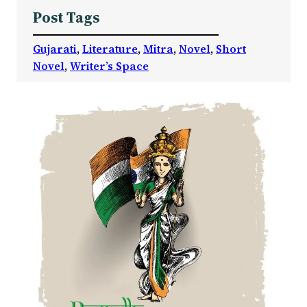
Post Tags
Gujarati
, 
Literature
, 
Mitra
, 
Novel
, 
Short
Novel
, 
Writer’s Space