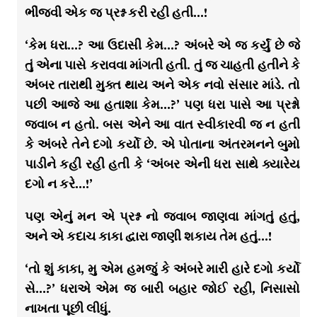
ભીંજવી એક જ પ્રશ્ન કરી રહી હતી…!
‘કેમ ધરા…? આ ઉદાસી કેમ…? અંબરે એ જ કર્યું છે જે
તું એના પાસે કરાવવા માંગતી હતી. તું જ ચાહતી હતીને કે
અંબર તારાથી મુક્ત થાય અને એક નવો સંસાર માંડે. તો
પછી આજે આ હતાશા કેમ…?’ પણ ધરા પાસે આ પ્રશ્નો
જવાબ ન હતો. બસ એને આ વાત સ્વીકારવી જ ન હતી
કે અંબરે તેને દગો કર્યો છે. એ પોતાના અંતરમનને બુમો
પાડીને કહી રહી હતી કે ‘અંબર એની ધરા સાથે ક્યારેય
દગો ન કરે…!’
પણ એનું મન એ પ્રશ્ન નો જવાબ જાણવા માંગતું હતું,
અને એ કદાચ કાકા દ્વારા જાણી શકાય તેમ હતું…!
‘તો શું કાકા, મુ એમ હમજું કે અંબરે મારી હારે દગો કર્યો
સે…?’ ધરાએ એમ જ બારી બહાર જોઈ રહી, નિસાસો
નાખતા પૂછી લીધું.