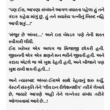
‘પણ ઈરા, આપણા સંબંધને આગળ વધારતા પહેલા હું તને
કંઇક કહેવા માંગું છું, હું તને ક્યારેય પત્નીનું બિરુદ નહિ
આપી શકું…!’
‘મંજુર છે અંબર….’ અને ઇરા બેધડક પણે તેની શરત
સ્વીકારી લીધી.
ઈરા ખરેખર એક અલગ જ મિજાજી છોકરી હતી.
જીવનની એક એક ક્ષણને મન ભરીને જીવતી હતી. અને
કદાચ એટલે જ એ ખુશ રેહતી હતી, અને બીજાને પણ
ખુશ રાખી શકતી હતી…!
અને ત્યારબાદ અંબર-ઈરાએ સાથે રેહવાનું શરુ કર્યું,
વેસ્ટર્ન સંસ્કૃતિ તેને ‘લીવ ઇન રીલેશનશીપ’ તરીકે લેખાવે
છે, જ્યારે આપણે અહી તેને લગ્નેત્તર સંબંધ તરીકે
ઓળખવામાં આવે છે…!