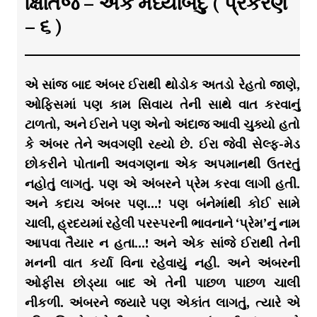
ક્ષિતિજ – એક મધ્યબિંદુ ( પ્રકરણ
– ૬ )
એ સાંજ બાદ અંબર ઈરાથી થોડોક અતડો રેહતો જાણે,
ઓફિસમાં પણ કામ સિવાય તેની સાથે વાત કરવાનું
ટાળતો, અને ઈરાને પણ એનો અંદાજ આવી ચુક્યો હતો
કે અંબર તેને અવગણી રહ્યો છે. ઈરા જેવી સેલ્ફ-મેડ
છોકરીને પોતાની અવગણના એક અપમાનથી ઉતરતું
નહોતું લાગતું. પણ એ અંબરને પ્રેમ કરવા લાગી હતી.
અને કદાચ અંબર પણ…! પણ બંનેમાંથી કોઈ સામે
ચાલી, હ્રદયમાં રહેલી પરસ્પરની ભાવનાને ‘પ્રેમ’નું નામ
આપવા તૈયાર ન હતા…! અને એક સાંજે ઈરાથી તેની
મનની વાત કર્યા વિના રહેવાયું નહી. અને અંબરની
ઓફીસ છોડ્યા બાદ એ તેની પાછળ પાછળ ચાલી
નીકળી. અંબરને જ્યારે પણ એકાંત લાગતું, ત્યારે એ