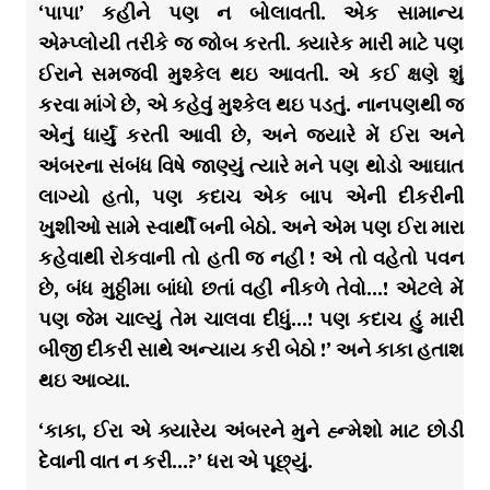
‘પાપા’ કહીને પણ ન બોલાવતી. એક સામાન્ય
એમ્પ્લોયી તરીકે જ જોબ કરતી. ક્યારેક મારી માટે પણ
ઈરાને સમજવી મુશ્કેલ થઇ આવતી. એ કઈ ક્ષણે શું
કરવા માંગે છે, એ કહેવું મુશ્કેલ થઇ પડતું. નાનપણથી જ
એનું ધાર્યું કરતી આવી છે, અને જ્યારે મેં ઈરા અને
અંબરના સંબંધ વિષે જાણ્યું ત્યારે મને પણ થોડો આઘાત
લાગ્યો હતો, પણ કદાચ એક બાપ એની દીકરીની
ખુશીઓ સામે સ્વાર્થી બની બેઠો. અને એમ પણ ઈરા મારા
કહેવાથી રોકવાની તો હતી જ નહી ! એ તો વહેતો પવન
છે, બંધ મુઠ્ઠીમા બાંધો છતાં વહી નીકળે તેવો…! એટલે મેં
પણ જેમ ચાલ્યું તેમ ચાલવા દીધું…! પણ કદાચ હું મારી
બીજી દીકરી સાથે અન્યાય કરી બેઠો !’ અને કાકા હતાશ
થઇ આવ્યા.
‘કાકા, ઈરા એ ક્યારેય અંબરને મુને હ્ન્મેશો માટ છોડી
દેવાની વાત ન કરી…?’ ધરા એ પૂછ્યું.