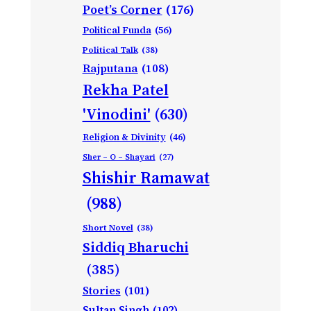
Poet’s Corner
(176)
Political Funda
(56)
Political Talk
(38)
Rajputana
(108)
Rekha Patel
'Vinodini'
(630)
Religion & Divinity
(46)
Sher – O – Shayari
(27)
Shishir Ramawat
(988)
Short Novel
(38)
Siddiq Bharuchi
(385)
Stories
(101)
Sultan Singh
(102)