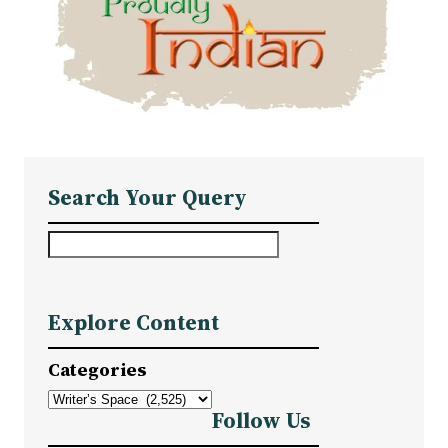
Search Your Query
S
e
a
Explore Content
r
c
Categories
h
Follow Us