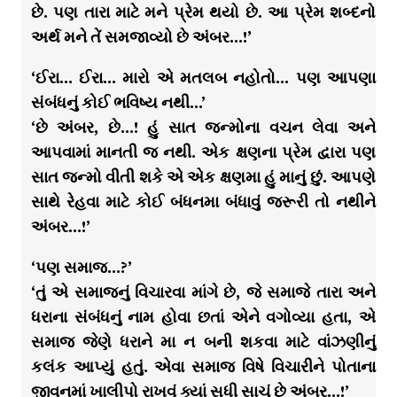
છે. પણ તારા માટે મને પ્રેમ થયો છે. આ પ્રેમ શબ્દનો
અર્થ મને તેં સમજાવ્યો છે અંબર…!’
‘ઈરા… ઈરા… મારો એ મતલબ નહોતો… પણ આપણા
સંબંધનું કોઈ ભવિષ્ય નથી…’
‘છે અંબર, છે…! હું સાત જન્મોના વચન લેવા અને
આપવામાં માનતી જ નથી. એક ક્ષણના પ્રેમ દ્વારા પણ
સાત જન્મો વીતી શકે એ એક ક્ષણમા હું માનું છું. આપણે
સાથે રેહવા માટે કોઈ બંધનમા બંધાવું જરૂરી તો નથીને
અંબર…!’
‘પણ સમાજ…?’
‘તું એ સમાજનું વિચારવા માંગે છે, જે સમાજે તારા અને
ધરાના સંબંધનું નામ હોવા છતાં એને વગોવ્યા હતા, એ
સમાજ જેણે ધરાને મા ન બની શકવા માટે વાંઝણીનું
કલંક આપ્યું હતું. એવા સમાજ વિષે વિચારીને પોતાના
જીવનમાં ખાલીપો રાખવું ક્યાં સુધી સાચું છે અંબર…!’