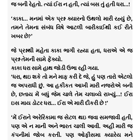
જ બની રેહતો. ત્યાં ઈરા ન હતી, ત્યાં બસ તું હતી ધરા…!
‘કાકા… મનમાં એક પ્રશ્ન ક્યારનો ઉથલો મારી રહ્યું છે,
તમને તેમના સંબંધ વિષે આટલી બારીકાઈથી કઈ રીતે
ખબર છે?’
જે પ્રશ્નથી મહેતા કાકા ભાગી રહ્યા હતા, ધરાએ એ જ
પ્રશ્ન તેમની સામે ફેંક્યો.
કાકા ધરા સામે હાથ જોડી ઉભા રહી ગયા.
‘ધરા, થઇ શકે તો મને માફ કરી દે જે, હું પણ તારો એટલો
જ અપરાધી છું. આ હકીકત આખી મારી નજરોએ બની
છે, છતાય મેં બધું જેમ ચાલે તેમ ચલાવ્યે રાખ્યું…! ઈરા
ઇસ માય ડોટર ધરા… ઈરા એ મારી દીકરી છે !’
‘મેં ઈરાને અરેરિકામા જ સેટલ થઇ જવા સમજાવી હતી,
પણ એ ન માની અને ભારત ચાલી આવી. અહીં મારી જ
કંપનીમાં જોબ કરતી. પણ ઓફીસમા ક્યારેય મને