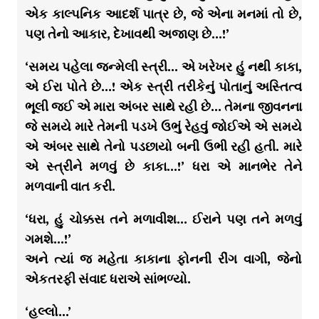
એક કાલ્પનિક આદર્શ પાત્ર છે, જે એના મનમાં તો છે,
પણ તેનો આકાર, દેખાવથી અજાણ છે…!’
‘સમય પહેલા જન્મેલી સ્ત્રી… એ ખરેખર હું નથી કાકા,
એ ઈરા પોતે છે…! એક સ્ત્રી તરીકેનું પોતાનું અસ્તિત્વ
ભૂલી જઈ એ મારા અંબર સાથે રહી છે… તેમના જીવનના
જે સમયે મારે તેમની પડખે ઉભું રેહવું જોઈએ એ સમયે
એ અંબર સાથે તેનો પડછાયો બની ઉભી રહી હતી. મારે
એ સ્ત્રીને મળવું છે કાકા…!’ ધરા એ માનભેર તેને
મળવાની વાત કરી.
‘ધરા, હું ચોક્કસ તને મળાવીશ… ઈરાને પણ તને મળવું
ગમશે…!’
અને ત્યાં જ મહેતા કાકાના ફોનની રીંગ વાગી, જેનો
એકતરફી સંવાદ ધરાએ સાંભળ્યો.
‘હલ્લો…’