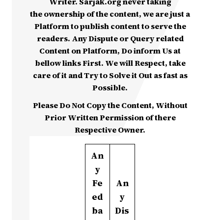
Writer. Sarjak.org never taking
the ownership of the content, we are just a
Platform to publish content to serve the
readers. Any Dispute or Query related
Content on Platform, Do inform Us at
bellow links First. We will Respect, take
care of it and Try to Solve it Out as fast as
Possible.
Please Do Not Copy the Content, Without
Prior Written Permission of there
Respective Owner.
An
y
Fe
An
ed
y
ba
Dis