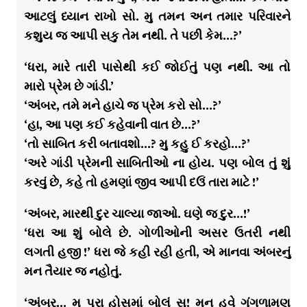
આટલું ધ્યાન રાખો સો. મુ તમન અન તમાર પરિવારને
કશુય જ આપી સકુ તેમ નથી. તે પછી કેમ…?’
‘ધરા, મારે તારી પાસેથી કઈ જોઈતું પણ નથી. આ તો
મારો પ્રેમ છે ગાંડી.’
‘અંબર, તમે મને હાચે જ પ્રેમ કરો સો…?’
‘હા, આ પણ કઈ કહેવાની વાત છે…?’
‘તો સાબિત કરી બતાવશો…? મુ કહુ ઈ કરહો…?’
‘અરે ગાંડી પ્રેમની સાબિતીઓ ના હોય. પણ બોલ તું શું
કરવું છે, કહે તો હમણાં જીવ આપી દઉં તારા માટે !’
‘અંબર, મારથી દુર ચાલ્યા જાઓ. ઘણે જ દુર…!’
‘ધરા આ શું બોલે છે. ગોળીઓની અસર ઉતરી નથી
લગતી હજી !’ ધરા જે કહી રહી હતી, એ માનવા અંબરનું
મન તૈયાર જ નહોતું.
‘અંબર… મુ પુરા હોસમાં બોલું સુ! મન હવે ગુંગળામણ