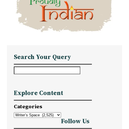
Search Your Query
S
e
a
Explore Content
r
c
Categories
h
Follow Us