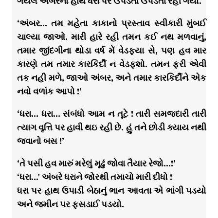
ગયેલ અંબરનો હાથ ધરા પર ઉપડતા ઉપડતા રહી ગયો.
‘અંબર… તમ મહેતા કાકાનો પ્રસ્તાવ સ્વીકારી મુંબઈ
ચાલ્યા જાઓ. મારી હારે રહી તમન કઈ નથ મળવાનું,
તમાર જીંદગીના થોડા વર્ષ મેં વેડફ્યા સે, પણ હવ માર
કારણે તમ તમાર કારકિર્દી ન વેડફ્શો. તમન ફરી એવી
તક નહી મળે, જાઓ અંબર, અને તમાર કારકિર્દીને એક
નવો વળાંક આપો !’
‘ધરા… ધરા… સંબંધો આમ ન તૂટે ! તારી સમજદારી તારી
ત્યાગ વૃત્તિ પર હાવી થઇ રહી છે. હું તને છોડી ક્યાય નથી
જવાનો બસ !’
‘તે પસી હવ મારું મરેલું મૂઢું જોવા તૈયાર રેજો…!’
‘ધરા…’ અંબરે ધરાને જોરથી તમાચો મારી દીધો !
ધરા પર હાથ ઉપાડી બેઠાનું ભાન આવતા એ ભાંગી પડયો
અને જમીન પર ફસડાઈ પડયો.