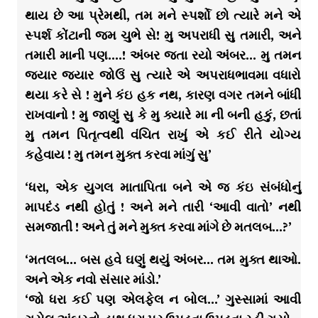
થાય છે આ પ્રેમથી, તમ મને સ્પર્શો છો ત્યારે મને એ
સ્પર્શ કોંટાની જમ ચુભે સે! મુ અપરાધી સુ તમારી, અને
તમારી માની પણ….! અંબર જતા રયો અંબર… મુ તમન
જ્યાર જ્યાર જોઉં સુ ત્યારે એ અપરાધભાવમા વધારો
થયા કરે સે ! મુને કંઇ હક નથ, કારણ વગર તમને બાંધી
રાખવાનો ! મુ જાણું સુ કે મુ ક્યારે મા ની બની હકું, છતાં
મુ તમન પિતૃત્વથી વંચિત રાખું એ કઈ રીતે યોગ્ય
કહેવાય ! મુ તમન મુક્ત કરવા માંગું સુ’
‘ધરા, એક યુગલ માતાપિતા બને એ જ કંઇ સંબંધોનું
માપદંડ નથી હોતું ! અને મને તારી ‘આવી વાતો’ નથી
સમજાતી ! અને તું મને મુક્ત કરવા માંગે છે મતલબ…?’
‘મતલબ… બસ હવે ઘણું થયું અંબર… તમ મુક્ત થાઓ.
અને એક નવો સંસાર માંડો.’
‘જો ધરા કઈ પણ એલફેલ ન બોલ…’ ગુસ્સામાં આવી