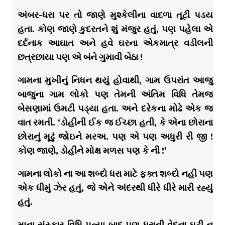
અંબર-ધરા પર તો જાણે મુશ્કેલીના વાદળા તૂટી પડય
હતા. કોણ જાણે કુદરતને શું મંજુર હતું, પણ પહેલા એ
દર્દનાક આઘાત અને હવે ઘરના એકમાત્ર વડીલની
છત્રછાયા પણ એ બંને ગુમાવી બેઠા !
ગામના મુખીનું નિધન થયું હોવાથી, ગામ ઉપરાંત આજુ
બાજુના ગામ લોકો પણ તેમની અંતિમ વિધિ તેમજ
બેસણામાં ઉમટી પડ્યા હતા. અને દરેકના મોઢે એક જ
વાત રમતી. ‘ડોહીની ઈક જ ઈચ્છા હતી, કે એના છોરાના
છોરાનું મૂઢું જોઇને મરઅ. પણ એ પણ અધુરી રી જી !
કોણ જાણે, ડોહીને મોક્ષ મળસ પણ કે ની !’
ગામના લોકો ના આ શબ્દો ધરા માટે ફક્ત શબ્દો નહી પણ
એક ધીમું ઝેર હતું, જે એને અંદરથી ધીરે ધીરે મારી રહ્યું
હતું.
માના સંસ્કાર વિધિ પત્યા બાદ પણ ધરાની વેદના ઘટી ન