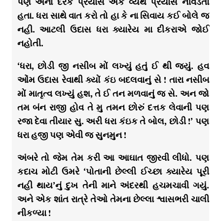
પણ એના દરેક પ્રયાસ એક વ્યર્થ પ્રયાસ નીવડતા
હતા. ધરા સાથે વાત કરો તો હા કે ના સિવાય કઈ બોલે જ
નહી. આટલી ઉદાસ ધરા ક્યારેય મા દીકરાએ જોઈ
નહોતી.
‘ધરા, છોડી જી નસીબ મોં લખ્યું હતું ઈ થી જયું. હવ
ઓંમ ઉદાસ રેવાથી ક્યોં કંઇ બદલવાનું સે ! તારા નસીબ
મોં માતૃત્વ લખ્યું હશ, તે ઈ તન મળવાનું જ સે. અન જો
તમ બંન રાજી હોવ તે મુ તમન છોરું દત્તક લેવાની પણ
રજા દેવા તીયાર સુ. અરી ધરા કંઇક તે બોલ, છોડી !’ પણ
ધરા હજી પણ એવી જ સુનમુન !
અંબરે તો જેમ તેમ કરી આ આઘાત જીરવી લીધો. પણ
કદાચ મોટી ઉમરે ‘પોતાની છેલ્લી ઈચ્છા ક્યારેય પૂરી
નહી થાય’નું દુખ તેની માને અંદરથી હચમચાવી ગયું.
અને એક શાંત રાત્રે તેઓ તેમના છેલ્લા શ્વાસભરી ચાલી
નીકળ્યા !