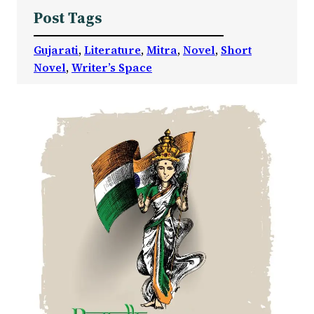
Post Tags
Gujarati
, 
Literature
, 
Mitra
, 
Novel
, 
Short
Novel
, 
Writer’s Space