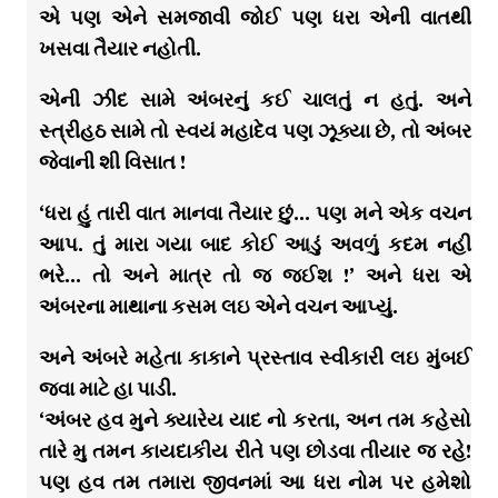
એ પણ એને સમજાવી જોઈ પણ ધરા એની વાતથી
ખસવા તૈયાર નહોતી.
એની ઝીદ સામે અંબરનું કઈ ચાલતું ન હતું. અને
સ્ત્રીહઠ સામે તો સ્વયં મહાદેવ પણ ઝૂક્યા છે, તો અંબર
જેવાની શી વિસાત !
‘ધરા હું તારી વાત માનવા તૈયાર છું… પણ મને એક વચન
આપ. તું મારા ગયા બાદ કોઈ આડું અવળું કદમ નહી
ભરે… તો અને માત્ર તો જ જઈશ !’ અને ધરા એ
અંબરના માથાના કસમ લઇ એને વચન આપ્યું.
અને અંબરે મહેતા કાકાને પ્રસ્તાવ સ્વીકારી લઇ મુંબઈ
જવા માટે હા પાડી.
‘અંબર હવ મુને ક્યારેય યાદ નો કરતા, અન તમ કહેસો
તારે મુ તમન કાયદાકીય રીતે પણ છોડવા તીયાર જ રહે!
પણ હવ તમ તમારા જીવનમાં આ ધરા નોમ પર હમેશો