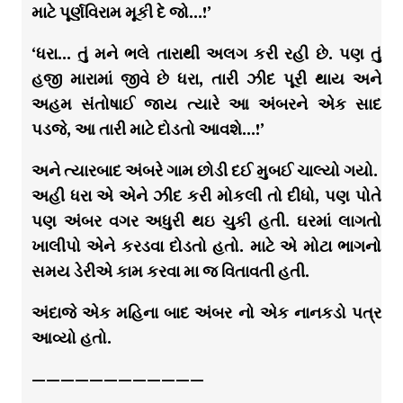
માટે પૂર્ણવિરામ મૂકી દે જો…!’
‘ધરા… તું મને ભલે તારાથી અલગ કરી રહી છે. પણ તું
હજી મારામાં જીવે છે ધરા, તારી ઝીદ પૂરી થાય અને
અહમ સંતોષાઈ જાય ત્યારે આ અંબરને એક સાદ
પડજે, આ તારી માટે દોડતો આવશે…!’
અને ત્યારબાદ અંબરે ગામ છોડી દઈ મુબઈ ચાલ્યો ગયો.
અહી ધરા એ એને ઝીદ કરી મોકલી તો દીધો, પણ પોતે
પણ અંબર વગર અધુરી થઇ ચુકી હતી. ઘરમાં લાગતો
ખાલીપો એને કરડવા દોડતો હતો. માટે એ મોટા ભાગનો
સમય ડેરીએ કામ કરવા મા જ વિતાવતી હતી.
અંદાજે એક મહિના બાદ અંબર નો એક નાનકડો પત્ર
આવ્યો હતો.
————————————