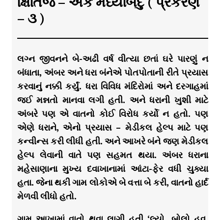
ક્ષિતિજ – એક મધ્યબિંદુ ( પ્રકરણ
– ૩ )
લગ્ન જીવનને બે-અઢી વર્ષ વીત્યા છતાં ઘરે પારણું ન
બંધાતા, અંબર અને ધરા બંનેએ પોતપોતાની રીતે પ્રયાસ
કરવાનું નક્કી કર્યું. ધરા વિવિધ મંદિરોમાં અને દરગાહમાં
જઈ મન્નતો માનવા લગી હતી. અને ધરાની ખુશી માટે
અંબરે પણ એ વાતનો કોઈ વિરોધ કર્યો ન હતો. પણ
એણે ધરાને, એનો પ્રયાસ – મેડીકલ હેલ્પ માટે પણ
કન્વીન્સ કરી લીધી હતી. અને આખરે બંને જણ મેડીકલ
હેલ્પ લેવાની વાતે પણ સહમત થયા. અંબર ધરાના
મહેસાણાના મુખ્ય દવાખાનામાં આંટા-ફેર વધી ચુક્યા
હતા. જેના થકી ગામ લોકોએ બે વત્તા બે કરી, વાતનો હાર્દ
મેળવી લીધો હતો.
ગામ આખામાં વાતો થવા લાગી હતી ‘લ્યો, બોલો હવ,