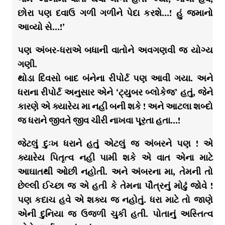
છોરા પણ દવાઉ ગળી ગળીને પેદા કરશે…! હું જમાનો
આવ્યો સે…!’
પણ અંબર-ધરાએ બધાની વાતોને અવગણવી જ યોગ્ય
ગણી.
થોડા દિવસો બાદ બંનેના રીપોર્ટ પણ આવી ગયા. અને
ધરાના રીપોર્ટ અનુસાર એને ‘ટ્યુબર બ્લોકેજ’ હતું, જેને
કારણે એ ક્યારેય મા નહી બની શકે ! અને આટલા શબ્દો
જ ધરાને જીવતે જીવ ચીરી નાખવા પૂરતા હતા…!
જેટલું દુઃખ ધરાને હતું એટલું જ અંબરને પણ ! એ
ક્યારેય પિતૃત્વ નહી પામી શકે એ વાત એના માટે
આઘાતથી ઓછી નહોતી. અને અંબરના મા, તેમની તો
છેલ્લી ઈચ્છા જ એ હતી કે તેમના પૌત્રનું મોઢું જોવે !
પણ કદાચ હવે એ શક્ય જ નહોતું. ધરા માટે તો જાણે
એની દુનિયા જ ઉજળી ચુકી હતી. પોતાનું અસ્તિત્વ