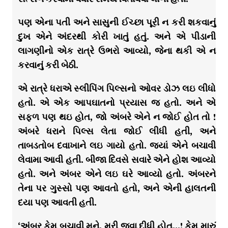
પણ એના પતી અને સાસુની ઈચ્છા પૂરી ન કરી શકવાનું
દુખ એને અંદરથી કોરી ખાતું હતું. અને એ પીડાની
લાગણીનો એક રાત્રે ઉભરો આવ્યો, જેના થકી એ ન
કરવાનું કરી બેઠી.
એ રાત્રે ધરાએ સ્લીપિંગ પિલ્સનો ઓવર ડોઝ લઇ લીધો
હતો. એ એક આપઘાતનો પ્રયાસ જ હતો. અને એ
સફળ પણ થઇ હોત, જો અંબરે એને ન જોઈ હોત તો !
અંબરે ધરાને પિલ્સ લેતા જોઈ લીધી હતી, અને
તાબડતોબ દવાખાને લઇ ગાયો હતો. જ્યાં એને બચાવી
લેવામા આવી હતી. બીજા દિવસે સવારે એને હોશ આવ્યો
હતો. અને અંબર એને લઇ ઘરે આવ્યો હતો. અંબરને
તેના પર ગુસ્સો પણ આવતો હતો, અને એની હાલતની
દયા પણ આવતી હતી.
‘અંબર કેમ બચાવી મુને, મરી જવા દીધી હોત…! કેમ મારું