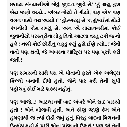
છતાય સંન્યાસીઓ જેવું જીવન જીવે સે’ ‘હું થયુ હશ
બેય જણો વચ્ચે… અંબર ગીયો તે ગીયો, પણ એક પણ
વખત પાસો નથ આયો !’ ‘હોમ્ભરયુ સે ક, મુંબઈમાં મોટી
કંપનીમોં કોમ મળ્યું સે. અન એ માયાનગરીમાં કોઈ
જુવાનીયો પરસ્ત્રીના મોહ વિનો આટલા વરહ ટકી જ નો
હકે ! નક્કી કોઈ છોરીનું લફડું કર્યું હસે ઈણે ત્યો…’ જેવી
વાતો પણ થતી, જે અંબરના ચારિત્ર્ય પર પણ પ્રશ્નો કરી
જતી !
પણ સમયની સાથે ધરા એ પોતાની ફરતે એક અભેદ્ય
કિલ્લો બનાવી દીધો હતો. જેને પાર કરી તેની સુધી
પહોચવું કોઈ માટે શક્ય નહોતું.
પણ આજે…! આટલા વર્ષો બાદ અંબરે એને સાદ પાડયો
હતો ! એને બોલાવી હતી. અને કોણ જાણે કેમ એને
હમણાથી જ ત્યાં દોડી જવું હતું. વિરહ બાદના મિલનની
ઉત્કંઠા કહો કે પછી એના પ્રેમ નો ઉભરો ! પણ એ તેની