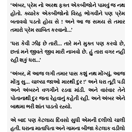
‘અંબર, પ્રેમ નો અરથ ફક્ત એકબીજોને પામવું જ નથ
હોતો. ક્યારેક એકબીજોનો વિરહ ભોગવીને પણ પ્રેમ
બતાવવો પડતો હોય સે ! અને આ જ સમય સે તમાર
તમારો પ્રેમ સાબિત કરવાનો…’
‘ધરા કેવી ઝીદ્દ છે તારી… તારે મને મુક્ત પણ કરવો છે,
છતાં મને જીવતે જીવ મારી નાખવો છે. હું તારા વગર નહી
રહી શકું ધરા…’
‘અંબર, મેં આજ લગી તમાર પાસ કશું નથ મોંગ્યું, આજ
મોંગુ સુ… ચાલ્યા જાઓ મારથી દુર !’ અને ધરા તૂટી પડી
અને અંબરને વળગીને રડવા માંડી. અને વારંવાર તેને
પોતાનાથી દુર જતા રેહવાનું કહેતી રહી. અને અંબર એને
બાથમા ભરી શાંત પાડતો રહ્યો.
એ બાદ પણ કેટલાય દિવસો સુધી એમની દલીલો ચાલી
હતી. ધરાના માતાપિતા અને ગામના બીજા કેટલાક વડીલો