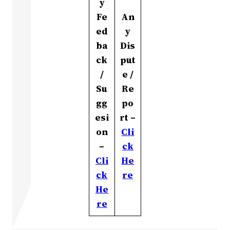
y
Fe
An
ed
y
ba
Dis
ck
put
/
e /
Su
Re
gg
po
esi
rt –
on
Cli
–
ck
Cli
He
ck
re
He
re