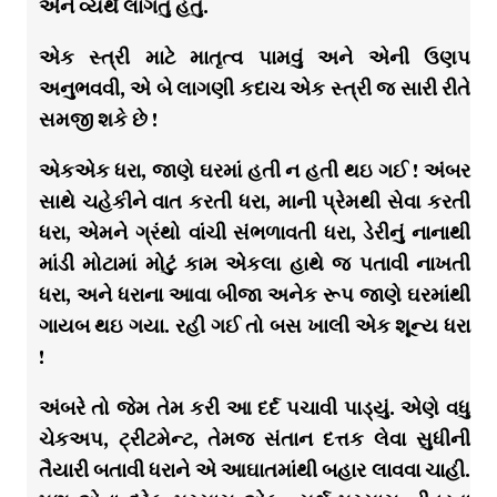
એને વ્યર્થ લાગતું હતું.
એક સ્ત્રી માટે માતૃત્વ પામવું અને એની ઉણપ
અનુભવવી, એ બે લાગણી કદાચ એક સ્ત્રી જ સારી રીતે
સમજી શકે છે !
એકએક ધરા, જાણે ઘરમાં હતી ન હતી થઇ ગઈ ! અંબર
સાથે ચહેકીને વાત કરતી ધરા, માની પ્રેમથી સેવા કરતી
ધરા, એમને ગ્રંથો વાંચી સંભળાવતી ધરા, ડેરીનું નાનાથી
માંડી મોટામાં મોટું કામ એકલા હાથે જ પતાવી નાખતી
ધરા, અને ધરાના આવા બીજા અનેક રૂપ જાણે ઘરમાંથી
ગાયબ થઇ ગયા. રહી ગઈ તો બસ ખાલી એક શૂન્ય ધરા
!
અંબરે તો જેમ તેમ કરી આ દર્દ પચાવી પાડ્યું. એણે વધુ
ચેકઅપ, ટ્રીટમેન્ટ, તેમજ સંતાન દત્તક લેવા સુધીની
તૈયારી બતાવી ધરાને એ આઘાતમાંથી બહાર લાવવા ચાહી.