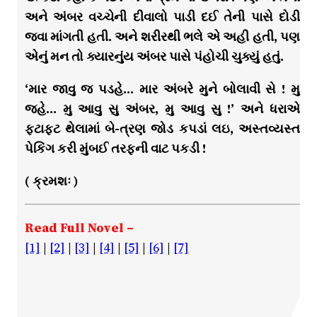
અને અંબર વચ્ચેની દીવાલો પાડી દઈ તેની પાસે દોડી
જવા માંગતી હતી. અને શરીરથી ભલે એ અહી હતી, પણ
એનું મન તો ક્યારનુંય અંબર પાસે પંહોચી ચુક્યું હતું.
‘માર જાવુ જ પડહે… માર અંબરે મુને બોલાવી સે ! મુ
જહે… મુ આવુ સુ અંબર, મુ આવુ સુ !’ અને ધરાએ
ફટાફટ થેલામાં બે-ત્રણ જોડ કપડાં લઇ, અસ્તવ્યસ્ત
પેકિંગ કરી મુંબઈ તરફની વાટ પકડી !
( ક્રમશઃ )
Read Full Novel –
[1]
|
[2]
|
[3]
|
[4]
|
[5]
|
[6]
|
[7]