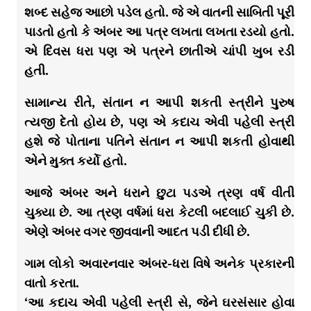
શબ્દ સહેજ આછો પડેલ હતો. જે એ વાતની સાબિતી પૂરી
પાડતો હતો કે અંબર આ પત્ર લખતા લખતા રડયો હતો.
એ દિવસ ધરા પણ એ પત્રને છાતીએ ચાંપી ખુબ રડી
હતી.
સામાન્ય રીતે, સંતાન ન આપી શકતી સ્ત્રીને પુરુષ
ત્યજી દેતો હોય છે, પણ એ કદાચ એવી પહેલી સ્ત્રી
હશે જે પોતાના પતિને સંતાન ન આપી શકતી હોવાથી
એને મુક્ત કર્યો હતો.
આજે અંબર અને ધરાને છુટા પડએ ત્રણ વર્ષ વીતી
ચુક્યા છે. આ ત્રણ વર્ષમાં ધરા કેટલી બદલાઈ ચુકી છે.
એણે અંબર વગર જીવવાની આદત પડી દીધી છે.
ગામ લોકો અવારનવાર અંબર-ધરા વિષે અનેક પ્રકારની
વાતો કરતા.
‘આ કદાચ એવી પહેલી સ્ત્રી સે, જેને ઘરસંસાર હોવા