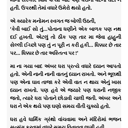
હતી. ઉપરથી તેમાં વધારે ઉમેરો થયો હતો.
એ ક્યારેક મનોમન સ્વગત જ બોલી ઉઠતી,
‘કેવી બાઈ સો તું…પોતાના ધણીને એક બાળક પણ નથ
દઈ હખતી. એટલું તો ઠીક પણ તાર મા જેવા હાહુની
સેલ્લી ઈચ્છો પણ તું ન પૂરી ન કરી હકી… ધિક્કાર છે તાર
પર… ધિક્કાર છે તાર અસ્તિત્વ પર !’
મા ના ગયા બાદ અંબર ધરા પ્રત્યે વધારે ધ્યાન આપતો
હતો. એની નાની નાની વાતનું ધ્યાન રાખતો. અને ભૂલથી
પણ એના ઘાવ તાજા કરે એવી વાત ન થાય એનું ખાસ
ધ્યાન રાખતો. પણ હવે એ જ્યારે પણ ધરાની નજીક
જતો, ત્યારે ધરા પોતાને છોડાવી ચાલી જતી. અંબર અને
ધરા ને એક થયે પણ ઘણો સમય વીતી ચુક્યો હતો.
ધરા હવે ધાર્મિક ગ્રંથો વાંચવામા અને મંદિરોમાં ભજન
સત્સંગ કરવામાં વધારે સમય વિતાવવા લાગી હતી.