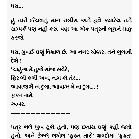
ધરા…
હું તારી ઈચ્છાનું માન રાખીશ અને હવે ક્યારેય તને
સમ્પર્ક પણ નહી કરું. પણ આ એક પત્રની ભૂલને માફ
કરજે.
ધરા, મુંબઈ ઘણું વિશાળ છે. આ નગર ચોક્કસ તને ભુલાવી
દેશે !
‘ચાહૂંગા મેં તુજે સાંજ સવેરે,
ફિર ભી કભી અબ, નામ કો તેરે…
આવાજ મેં ના દુંગા, આવાઝ મેં ના દુંગા….!
ફક્ત તારો
અંબર.
————————————
પત્ર ભલે ખુબ ટૂંકો હતો, પણ છતાય ઘણું કહી જતો
હતો. અને છેલ્લે લખેલ ‘ફક્ત તારો’ શબ્દોમા ‘ફક્ત’