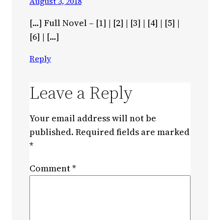
August 3, 2018
[…] Full Novel – [1] | [2] | [3] | [4] | [5] |
[6] | […]
Reply
Leave a Reply
Your email address will not be
published.
Required fields are marked
*
Comment
*