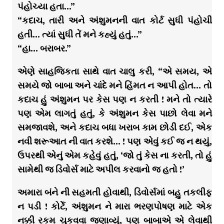
પંહોચ્યા હતા…”
“કદાચ, તારી અને અંશુમનની વાત કોર્ટ સુધી પંહોચી
હતી… ત્યાં સુધી તેં મને કહ્યું હતું…”
“હા… બરાબર.”
એણે સાહજિકતા સાથે વાત ચાલુ કરી, “એ સમય, એ
સમયે જો બાબા અને ચાંદે મને હિંમત ન આપી હોત… તો
કદાચ હું અંશુમન પર કેસ પણ ન કરતી ! મને તો ત્યારે
પણ એમ લાગતું હતું, કે અંશુમન કેસ પાછો લેવા મને
સમજાવશે, અને કદાચ બધા ખરાબ કામ છોડી દઈ, એક
નવી શરૂઆત ની વાત કરશે… ! પણ એવું કઈ જ ન થયું,
ઉપરથી એનું એમ કહેવું હતું, ‘જો તું કેસ ના કરતી, તો હું
સામેથી જ ડિવોર્સ માટે અપીલ કરવાનો જ હતો !’
અમારા બંને ની સહમતી હોવાથી, ડિવોર્સમાં બહુ તકલીફ
ન પડી ! કોર્ટે, અંશુમન ને મારા ભરણપોષણ માટે એક
નક્કી રકમ ચુકવવા જણાવ્યું, પણ બાબાએ એ લેવાથી