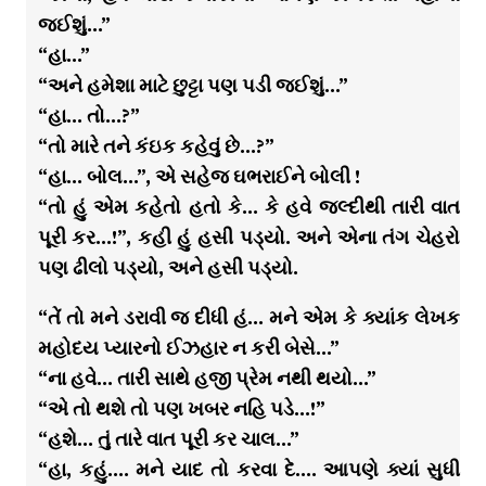
જઈશું…”
“હા…”
“અને હમેશા માટે છુટ્ટા પણ પડી જઈશું…”
“હા… તો…?”
“તો મારે તને કંઇક કહેવું છે…?”
“હા… બોલ…”, એ સહેજ ઘભરાઈને બોલી !
“તો હું એમ કહેતો હતો કે… કે હવે જલ્દીથી તારી વાત
પૂરી કર…!”, કહી હું હસી પડ્યો. અને એના તંગ ચેહરો
પણ ઢીલો પડ્યો, અને હસી પડ્યો.
“તેં તો મને ડરાવી જ દીધી હં… મને એમ કે ક્યાંક લેખક
મહોદય પ્યારનો ઈઝહાર ન કરી બેસે…”
“ના હવે… તારી સાથે હજી પ્રેમ નથી થયો…”
“એ તો થશે તો પણ ખબર નહિ પડે…!”
“હશે… તું તારે વાત પૂરી કર ચાલ…”
“હા, કહું…. મને યાદ તો કરવા દે…. આપણે ક્યાં સુધી