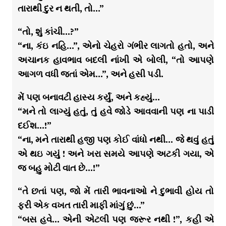
તારાથી દુર ન થતી, તો…”
“તો, શું કાંચી…?”
“ના, કંઇ નહિ…”, એનો ચેહરો ગંભીર લાગતો હતો, અને
અચાનક હાવભાવ બદલી નાંખી એ બોલી, “તો આપણે
આગળ વધી જતાં એમ…”, અને હસી પડી.
મેં પણ બનાવટી હાસ્ય કર્યું, અને કહ્યું…
“મને તો લાગ્યું હતું, તું હવે જોડે આવવાની પણ ના પાડી
દઈશ…!”
“ના, મને તારાથી હજી પણ કોઈ વાંધો નથી… જે થવું હતું
એ થઇ ગયું ! અને ખરા સમયે આપણે અટકી ગયા, એ
જ બહુ મોટી વાત છે…!”
“તે છતાં પણ, જો મેં તારી ભાવનાઓ ને દુભાવી હોય તો
ફરી એક વખત તારી માફી માંગું છું…”
“બસ હવે… એની એટલી પણ જરૂર નથી !”, કહી એ