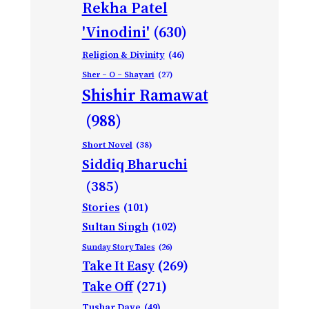
Rekha Patel
'Vinodini'
(630)
Religion & Divinity
(46)
Sher – O – Shayari
(27)
Shishir Ramawat
(988)
Short Novel
(38)
Siddiq Bharuchi
(385)
Stories
(101)
Sultan Singh
(102)
Sunday Story Tales
(26)
Take It Easy
(269)
Take Off
(271)
Tushar Dave
(49)