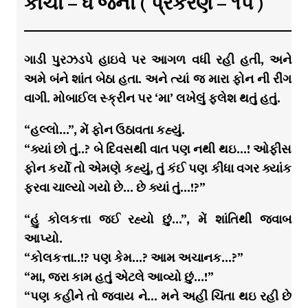
કાંચી – ધ જર્ની ( પ્રકરણ – ૧૫ )
ગાડી પુરઝડપે હાઇવે પર આગળ વધી રહી હતી, અને
અમે બંને શાંત બેઠા હતા. અને ત્યાં જ મારા ફોન ની રીંગ
વાગી. મોબાઈલ સ્ક્રીન પર ‘મા’ લખેલું ફ્લેશ થતું હતું.
“હલ્લો…”, મેં ફોન ઉઠાવતા કહ્યું.
“ક્યાં છો તું..? બે દિવસથી વાત પણ નથી થઇ…! ઓફીસ
ફોન કર્યો તો એમણે કહ્યું, તું કંઈ પણ કીધા વગર ક્યાંક
ફરવા ચાલ્યો ગયો છે… છે ક્યાં તું…!?”
“હું કોલકત્તા જઈ રહ્યો છું…”, મેં શાંતિથી જવાબ
આપ્યો.
“કોલકત્તા..!? પણ કેમ…? આમ અચાનક…?”
“મા, જરા કામ હતું એટલે આવ્યો છું…!”
“પણ કહીને તો જવાય ને… મને અહીં ચિંતા થઇ રહી છે