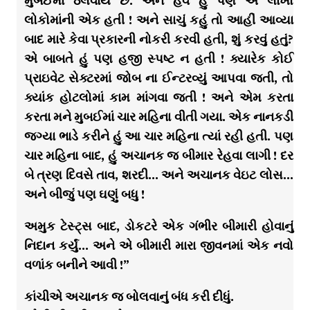
મુંબઈમાં ઠલવાય છે. અને હવે હું પણ એ લાખો
લોકોમાંની એક હતી ! અને સાચું કહું તો આહીં આવ્યા
બાદ મારે કેવા પ્રકારની નોકરી કરવી હતી, શું કરવું હતું?
એ બાબતે હું પણ હજી સ્પષ્ટ ન હતી ! ક્યારેક કોઈ
પ્રાઇવેટ સેક્ટરમાં જોબ ના ઈન્ટરવ્યું આપવા જતી, તો
ક્યાંક હોટલોમાં કામ માંગવા જતી ! અને એમ કરતા
કરતા મને મુબઈમાં ચાર મહિના વીતી ગયા. એક નાનકડી
જગ્યા ભાડે કરીને હું આ ચાર મહિના ત્યાં રહી હતી. પણ
ચાર મહિના બાદ, હું અચાનક જ બીમાર રેહવા લાગી ! દર
બે ત્રણ દિવસે તાવ, શરદી… અને અચાનક વેઇટ લોસ…
અને બીજું પણ ઘણું બધુ !
અમુક ટેસ્ટ્સ બાદ, ડોકટરે એક ગંભીર બીમારી હોવાનું
નિદાન કર્યું… અને એ બીમારી મારા જીવનમાં એક નવો
વળાંક બનીને આવી !”
કાંચીએ અચાનક જ બોલવાનું બંધ કરી દીધું.