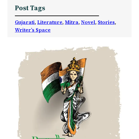
Post Tags
Gujarati
, 
Literature
, 
Mitra
, 
Novel
, 
Stories
, 
Writer’s Space