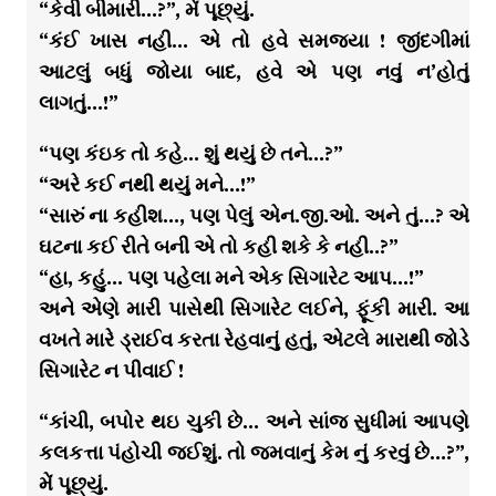
“કેવી બીમારી…?”, મેં પૂછ્યું.
“કંઈ ખાસ નહી… એ તો હવે સમજ્યા ! જીંદગીમાં
આટલું બધું જોયા બાદ, હવે એ પણ નવું ન’હોતું
લાગતું…!”
“પણ કંઇક તો કહે… શું થયું છે તને…?”
“અરે કઈ નથી થયું મને…!”
“સારું ના કહીશ…, પણ પેલું એન.જી.ઓ. અને તું…? એ
ઘટના કઈ રીતે બની એ તો કહી શકે કે નહી..?”
“હા, કહું… પણ પહેલા મને એક સિગારેટ આપ…!”
અને એણે મારી પાસેથી સિગારેટ લઈને, ફૂંકી મારી. આ
વખતે મારે ડ્રાઈવ કરતા રેહવાનું હતું, એટલે મારાથી જોડે
સિગારેટ ન પીવાઈ !
“કાંચી, બપોર થઇ ચુકી છે… અને સાંજ સુધીમાં આપણે
કલકત્તા પંહોચી જઈશું. તો જમવાનું કેમ નું કરવું છે…?”,
મેં પૂછ્યું.