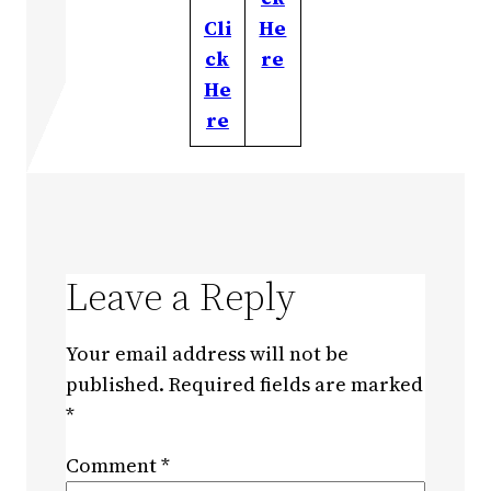
Cli
He
ck
re
He
re
Leave a Reply
Your email address will not be
published.
Required fields are marked
*
Comment
*