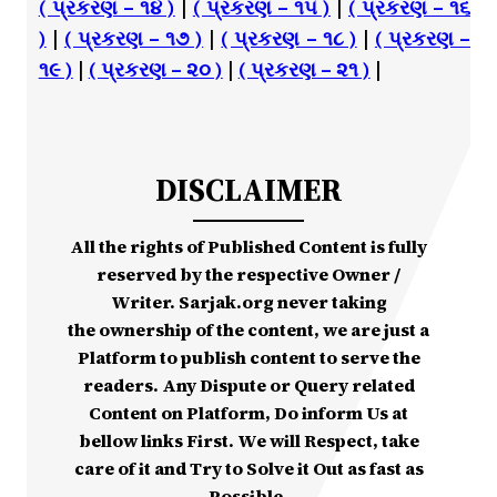
( પ્રકરણ – ૧૪ )
|
( પ્રકરણ – ૧૫ )
|
( પ્રકરણ – ૧૬
)
|
( પ્રકરણ – ૧૭ )
|
( પ્રકરણ – ૧૮ )
|
( પ્રકરણ –
૧૯ )
|
( પ્રકરણ – ૨૦ )
|
( પ્રકરણ – ૨૧ )
|
DISCLAIMER
All the rights of Published Content is fully
reserved by the respective Owner /
Writer. Sarjak.org never taking
the ownership of the content, we are just a
Platform to publish content to serve the
readers. Any Dispute or Query related
Content on Platform, Do inform Us at
bellow links First. We will Respect, take
care of it and Try to Solve it Out as fast as
Possible.