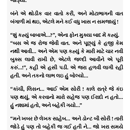
જોડ્યો.
બંને એ થોડીક વાર વાતો કરી, અને મોટાભાગની વાત
બંગાળી માં થઇ, એટલે મને કઈ વધુ ખાસ ન સમજાયું !
“શું કહ્યું બાબાએ…?”, એના ફોન મુક્યા બાદ મેં કહ્યું.
“બસ એ જ રોજ જેવી વાત. અને પૂછ્યું કે હજી કેમ
નથી આવી… અને એમ પણ કહ્યું કે મારી માટે ચાર નવી
બુક્સ લાવી રાખી છે, એટલે જલ્દી આવીને એ પૂરી
કરું…!”, કહી એ હસી પડી. એ જરા હળવી લાગી રહી
હતી. અને તકનો લાભ લઇ હું બોલ્યો…
“કાંચી, લિસન… આઈ એમ સોરી ! કાલે રાત્રે જે કંઇ
પણ થયું, એ કરવાનો મારો સહેજ પણ ઈરાદો ન હતો…
હું નશામાં હતો, અને બહેકી ગયો…”
“મને ખબર છે લેખક સાહેબ… અને ડોન્ટ બી સોરી ! તારી
જોડે હું પણ તો બહેકી જ ગઈ હતી ને… જો ખરા સમયે