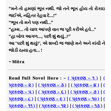
“મને તો હમણાં ભૂખ નથી. જો તને ભૂખ હોય તો રોકાઇ
જઈએ, નહિતર રેહવા દે…!”
“ભૂખ તો મને પણ નથી…”
“હમ્મ… તો ચાલ આપણે વાત જ પૂરી કરીએ હવે…”
“હા બોલ આગળ…, પછી શું થયું..?”
આ ‘પછી શું થયું?’, એ શબ્દો જ જાણે મને અને કાંચી ને
જોડી રહ્યા હતા… !
~ Mitra
Read Full Novel Here : –
( પ્રકરણ – ૧ )
|
(
પ્રકરણ – ૨ )
|
( પ્રકરણ – ૩ )
|
( પ્રકરણ – ૪ )
|
(
પ્રકરણ – ૫ )
|
( પ્રકરણ – ૬ )
|
( પ્રકરણ – ૭ )
|
(
પ્રકરણ – ૮ )
|
( પ્રકરણ – ૯ )
|
( પ્રકરણ – ૧૦ )
|
(
પ્રકરણ – ૧૧ )
|
( પ્રકરણ – ૧૨ )
|
( પ્રકરણ – ૧૩ )
|