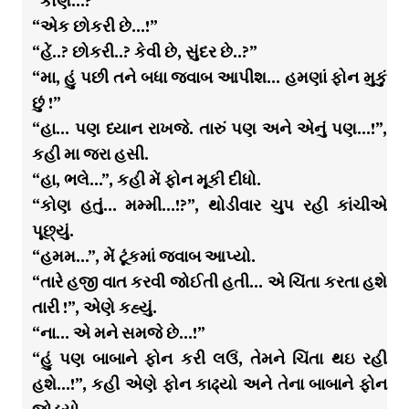
“કોણ…?”
“એક છોકરી છે…!”
“હેં..? છોકરી..? કેવી છે, સુંદર છે..?”
“મા, હું પછી તને બધા જવાબ આપીશ… હમણાં ફોન મુકું
છું !”
“હા… પણ ધ્યાન રાખજે. તારું પણ અને એનું પણ…!”,
કહી મા જરા હસી.
“હા, ભલે…”, કહી મેં ફોન મૂકી દીધો.
“કોણ હતું… મમ્મી…!?”, થોડીવાર ચુપ રહી કાંચીએ
પૂછ્યું.
“હમમ…”, મેં ટૂંકમાં જવાબ આપ્યો.
“તારે હજી વાત કરવી જોઈતી હતી… એ ચિંતા કરતા હશે
તારી !”, એણે કહ્યું.
“ના… એ મને સમજે છે…!”
“હું પણ બાબાને ફોન કરી લઉં, તેમને ચિંતા થઇ રહી
હશે…!”, કહી એણે ફોન કાઢ્યો અને તેના બાબાને ફોન