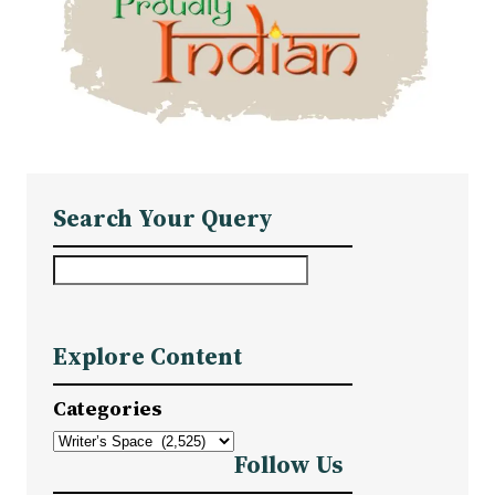
Search Your Query
S
e
a
Explore Content
r
c
Categories
h
Follow Us