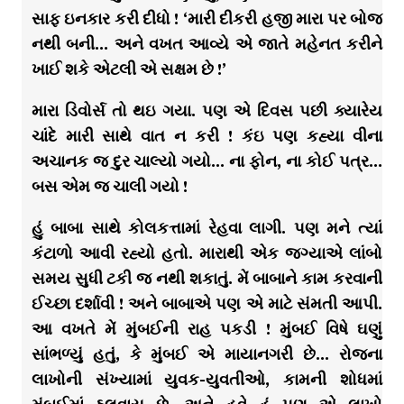
સાફ ઇનકાર કરી દીધો ! ‘મારી દીકરી હજી મારા પર બોજ
નથી બની… અને વખત આવ્યે એ જાતે મહેનત કરીને
ખાઈ શકે એટલી એ સક્ષમ છે !’
મારા ડિવોર્સ તો થઇ ગયા. પણ એ દિવસ પછી ક્યારેય
ચાંદે મારી સાથે વાત ન કરી ! કંઇ પણ કહ્યા વીના
અચાનક જ દુર ચાલ્યો ગયો… ના ફોન, ના કોઈ પત્ર…
બસ એમ જ ચાલી ગયો !
હું બાબા સાથે કોલકત્તામાં રેહવા લાગી. પણ મને ત્યાં
કંટાળો આવી રહ્યો હતો. મારાથી એક જગ્યાએ લાંબો
સમય સુધી ટકી જ નથી શકાતું. મેં બાબાને કામ કરવાની
ઈચ્છા દર્શાવી ! અને બાબાએ પણ એ માટે સંમતી આપી.
આ વખતે મેં મુંબઈની રાહ પકડી ! મુંબઈ વિષે ઘણું
સાંભળ્યું હતું, કે મુંબઈ એ માયાનગરી છે… રોજના
લાખોની સંખ્યામાં યુવક-યુવતીઓ, કામની શોધમાં