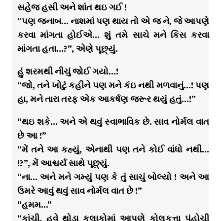
સહેજ હસી અને શાંત થઇ ગઈ !
“પણ જનાબ… નાશમાં પણ થાય તો એ જ ને, જે આપણે
કરવા માંગતા હોઈએ… શું તમે સાચે મને કિસ કરવા
માંગતા હતા…?”, એણે પૂછ્યું.
હું શરમથી નીચું જોઈ ગયો…!
“જો, તને ખોટું કહીને પણ મને કંઇ નથી મળવાનું…! પણ
હા, મને તારા તરફ એક આકર્ષણ જરૂર થયું હતું…!”
“થઇ શકે… અને એ થવું સ્વાભાવિક છે. સાવ નોર્મલ વાત
છે આ !”
“મેં તને આ કહ્યું, એનાથી પણ તને કોઈ વાંધો નથી…
!?”, મેં આશ્ચર્ય સાથે પૂછ્યું.
“ના… અને મને ગમ્યું પણ કે તું સાચું બોલ્યો ! અને આ
ઉમરે આવું થવું સાવ નોર્મલ વાત છે !”
“હમમ…”
“કાંચી, હવે થોડા કલાકોમાં આપણે કોલકત્તા પંહોચી