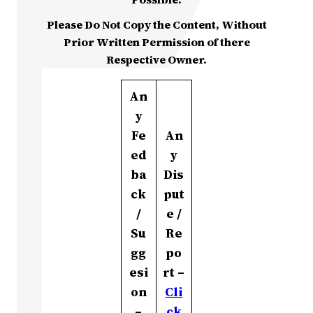
Please Do Not Copy the Content, Without
Prior Written Permission of there
Respective Owner.
An
y
Fe
An
ed
y
ba
Dis
ck
put
/
e /
Su
Re
gg
po
esi
rt –
on
Cli
–
ck