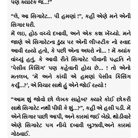
પણ ક્યારેક જ…!”
“લે, આ સિગારેટ… પી હમણાં !”, કહી એણે મને એની
સિગાર ધરી.
મેં લઇ, હોઠ વચ્ચે દબાવી, અને એક કશ ખેંચ્યો. મને
જાણે એ સિગારેટના ઠુંઠા પર એની લીપ્સ્ટીક નો સ્વાદ
આવી રહ્યો હતો, કે પછી એના અધરો નો… ! મેં ક્યાંક
વાંચ્યું હતું, કે આવી રીતે સિગારેટ પીવાની પદ્ધતિ ને
‘પેસીવ કિસિંગ’ પણ કહેવાતી હોય છે… ! તો એનો
મતલબ, ‘મેં અને કાંચી એ હમણાં પેસીવ કિસિંગ
કર્યું…?’, એ વિચાર સાથે હું એને જોઈ રહ્યો !
“આમ શું જોવો છો લેખક સાહેબ? ક્યારે કોઈ છોકરી
સાથે સિગારેટ નથી પીધી કે શું…?”, કહી એ હસી પડી. મેં
એને સિગાર પાછી આપી, અને કારમાં જઈ બેઠો. થોડીવારે
એણે સિગારેટ પગ નીચે દબાવી બુઝાવી,અને કારમાં
ગોઠવાઈ.