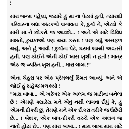
!
મારા જન્મ પહેલા, જયારે હું મા ના પેટમાં હતી, ત્યારથી
પરિવારના બધા અટકળો લગાવતા કે, દુર્ગા ને, એટલે કે
મારી મા ને છોકરો જ આવશે… ! અને એ માટે વિવિધ
મન્નતો, ટુચકાઓ પણ થયા કરતા ! પણ બધું અસફળ
થયું, અને હું આવી ! દુર્ગાના પેટે, ઘરમાં લક્ષ્મી અવતરી
હતી. પણ કોઈને એની કોઈ ખાસ ખુશી ન હતી ! માત્ર
એક જ વ્યક્તિ ખુશ હતી… મારા બાબા !”
એના ચેહરા પર એક પ્રેમભર્યું સ્મિત આવ્યું. અને એ
જોઈ હું સહેજ મલક્યો !
“મારા બાબા… એ ખરેખર એક અલગ જ માટીના બનેલા
છે ! એમણે ક્યારેય મને એવું નથી લાગવા દીધું કે, હું
એમની દીકરી છું, તેમણે મને એક દીકરા તરીકે જ ઉછેરી
છે… ! બેશક, એક બાપ-દીકરી વચ્ચે એક અલગ જ
નાતો હોય છે… પણ મારા બાબા… ! મારા બાબા મારા માટે