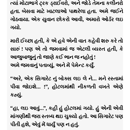
ત્યાં મોટાભાગે ટ્રક ડ્રાઈવરો, અને જોડે તેમના કલીનરો
હતા. બેસવા માટે ખાટલાઓ પાથરેલા હતા. અમે જઈને
ગોઠવાયા. એક યુવાન છોકરો આવી, અમારો ઓર્ડર લઇ
ગયો.
મારી ઈચ્છા હતી, કે એ હવે એની વાત કહેવી શરુ કરે તો
સારું ! પણ એ તો જમવામાં જ એટલી વ્યસ્ત હતી, કે
આજુબાજુનું તો જાણે કઈ ભાન જ નહોતું !
અમે જમવાનું પતાવ્યું, અને મેં પેમેન્ટ કર્યું.
“અરે, એક સિગારેટ નું બોક્સ લઇ લે ને… મને રસ્તામાં
પીવા જોઇશે… !”, હોટલમાંથી નીકળતી વખતે એણે
કહ્યું.
“હા, લઇ આવું…”, કહી હું હોટલમાં ગયો. હું એની એવી
માંગણીથી જરા સ્તબ્ધ થઇ ચુક્યો હતો. આ સિગારેટ પણ
પીતી હશે, એવું મેં ધાર્યું પણ ન હતું.