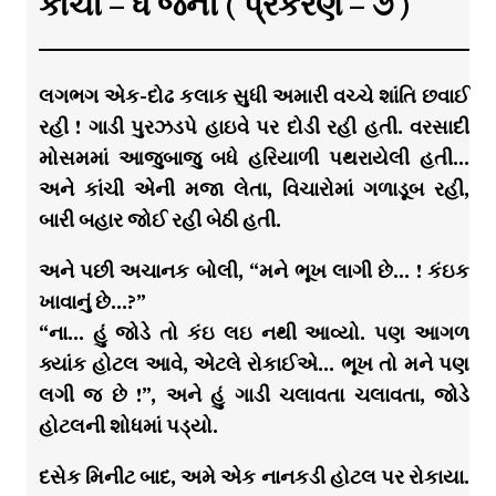
કાંચી – ધ જર્ની ( પ્રકરણ – ૭ )
લગભગ એક-દોઢ કલાક સુધી અમારી વચ્ચે શાંતિ છવાઈ
રહી ! ગાડી પુરઝડપે હાઇવે પર દોડી રહી હતી. વરસાદી
મોસમમાં આજુબાજુ બધે હરિયાળી પથરાયેલી હતી…
અને કાંચી એની મજા લેતા, વિચારોમાં ગળાડૂબ રહી,
બારી બહાર જોઈ રહી બેઠી હતી.
અને પછી અચાનક બોલી, “મને ભૂખ લાગી છે… ! કંઇક
ખાવાનું છે…?”
“ના… હું જોડે તો કંઇ લઇ નથી આવ્યો. પણ આગળ
ક્યાંક હોટલ આવે, એટલે રોકાઈએ… ભૂખ તો મને પણ
લગી જ છે !”, અને હું ગાડી ચલાવતા ચલાવતા, જોડે
હોટલની શોધમાં પડ્યો.
દસેક મિનીટ બાદ, અમે એક નાનકડી હોટલ પર રોકાયા.