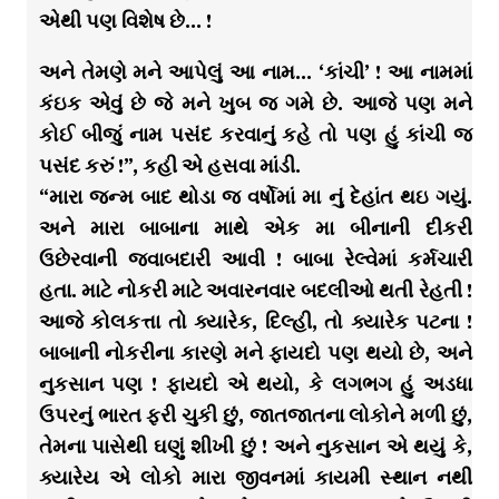
એથી પણ વિશેષ છે… !
અને તેમણે મને આપેલું આ નામ… ‘કાંચી’ ! આ નામમાં
કંઇક એવું છે જે મને ખુબ જ ગમે છે. આજે પણ મને
કોઈ બીજું નામ પસંદ કરવાનું કહે તો પણ હું કાંચી જ
પસંદ કરું !”, કહી એ હસવા માંડી.
“મારા જન્મ બાદ થોડા જ વર્ષોમાં મા નું દેહાંત થઇ ગયું.
અને મારા બાબાના માથે એક મા બીનાની દીકરી
ઉછેરવાની જવાબદારી આવી ! બાબા રેલ્વેમાં કર્મચારી
હતા. માટે નોકરી માટે અવારનવાર બદલીઓ થતી રેહતી !
આજે કોલકત્તા તો ક્યારેક, દિલ્હી, તો ક્યારેક પટના !
બાબાની નોકરીના કારણે મને ફાયદો પણ થયો છે, અને
નુકસાન પણ ! ફાયદો એ થયો, કે લગભગ હું અડધા
ઉપરનું ભારત ફરી ચુકી છું, જાતજાતના લોકોને મળી છું,
તેમના પાસેથી ઘણું શીખી છું ! અને નુકસાન એ થયું કે,
ક્યારેય એ લોકો મારા જીવનમાં કાયમી સ્થાન નથી