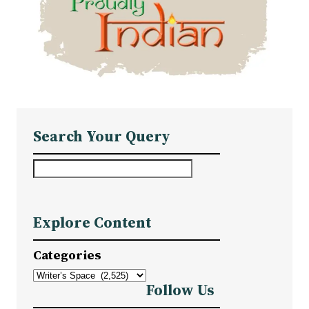
Search Your Query
S
e
a
Explore Content
r
c
Categories
h
Follow Us