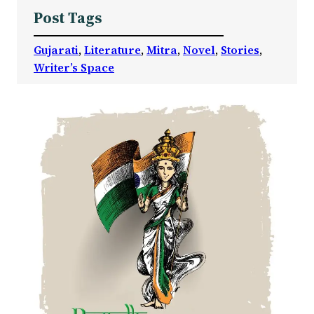
Post Tags
Gujarati
, 
Literature
, 
Mitra
, 
Novel
, 
Stories
, 
Writer’s Space