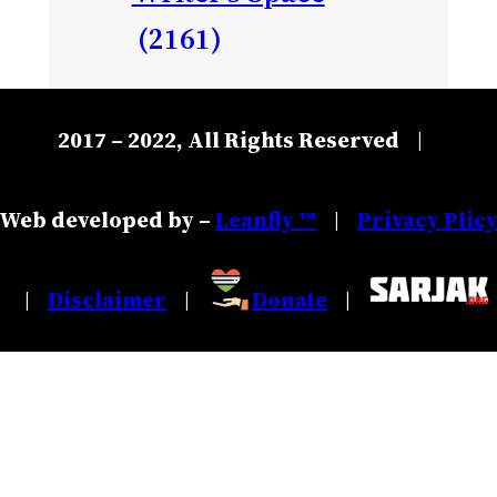
(2161)
2017 – 2022, All Rights Reserved
|
Web developed by –
Leanfly ™
Privacy Plic
|
Disclaimer
Donate
|
|
|