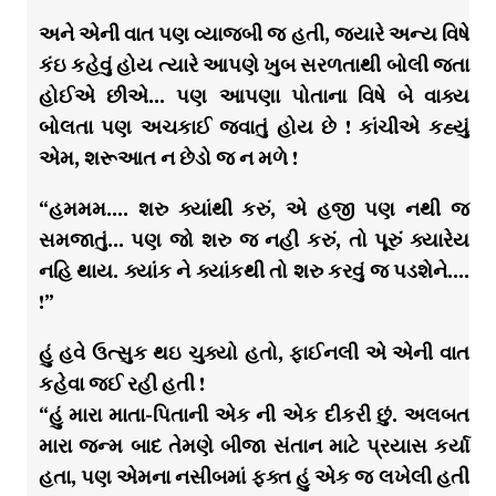
અને એની વાત પણ વ્યાજબી જ હતી, જયારે અન્ય વિષે
કંઇ કહેવું હોય ત્યારે આપણે ખુબ સરળતાથી બોલી જતા
હોઈએ છીએ… પણ આપણા પોતાના વિષે બે વાક્ય
બોલતા પણ અચકાઈ જવાતું હોય છે ! કાંચીએ કહ્યું
એમ, શરૂઆત ન છેડો જ ન મળે !
“હમમમ…. શરુ ક્યાંથી કરું, એ હજી પણ નથી જ
સમજાતું… પણ જો શરુ જ નહી કરું, તો પૂરું ક્યારેય
નહિ થાય. ક્યાંક ને ક્યાંકથી તો શરુ કરવું જ પડશેને….
!”
હું હવે ઉત્સુક થઇ ચુક્યો હતો, ફાઈનલી એ એની વાત
કહેવા જઈ રહી હતી !
“હું મારા માતા-પિતાની એક ની એક દીકરી છું. અલબત
મારા જન્મ બાદ તેમણે બીજા સંતાન માટે પ્રયાસ કર્યા
હતા, પણ એમના નસીબમાં ફક્ત હું એક જ લખેલી હતી