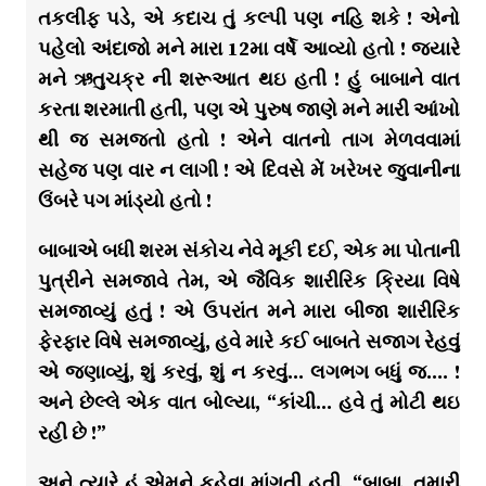
તકલીફ પડે, એ કદાચ તું કલ્પી પણ નહિ શકે ! એનો
પહેલો અંદાજો મને મારા 12મા વર્ષે આવ્યો હતો ! જયારે
મને ઋતુચક્ર ની શરૂઆત થઇ હતી ! હું બાબાને વાત
કરતા શરમાતી હતી, પણ એ પુરુષ જાણે મને મારી આંખો
થી જ સમજતો હતો ! એને વાતનો તાગ મેળવવામાં
સહેજ પણ વાર ન લાગી ! એ દિવસે મેં ખરેખર જુવાનીના
ઉંબરે પગ માંડ્યો હતો !
બાબાએ બધી શરમ સંકોચ નેવે મૂકી દઈ, એક મા પોતાની
પુત્રીને સમજાવે તેમ, એ જૈવિક શારીરિક ક્રિયા વિષે
સમજાવ્યું હતું ! એ ઉપરાંત મને મારા બીજા શારીરિક
ફેરફાર વિષે સમજાવ્યું, હવે મારે કઈ બાબતે સજાગ રેહવું
એ જણાવ્યું, શું કરવું, શું ન કરવું… લગભગ બધું જ…. !
અને છેલ્લે એક વાત બોલ્યા, “કાંચી… હવે તું મોટી થઇ
રહી છે !”
અને ત્યારે હું એમને કહેવા માંગતી હતી, “બાબા, તમારી