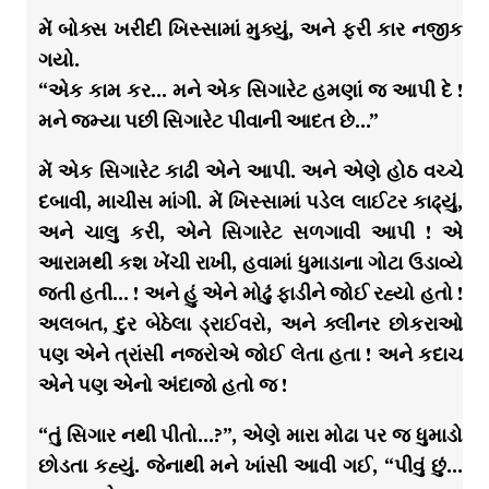
મેં બોક્સ ખરીદી ખિસ્સામાં મુક્યું, અને ફરી કાર નજીક
ગયો.
“એક કામ કર… મને એક સિગારેટ હમણાં જ આપી દે !
મને જમ્યા પછી સિગારેટ પીવાની આદત છે…”
મેં એક સિગારેટ કાઢી એને આપી. અને એણે હોઠ વચ્ચે
દબાવી, માચીસ માંગી. મેં ખિસ્સામાં પડેલ લાઈટર કાઢ્યું,
અને ચાલુ કરી, એને સિગારેટ સળગાવી આપી ! એ
આરામથી કશ ખેંચી રાખી, હવામાં ધુમાડાના ગોટા ઉડાવ્યે
જતી હતી… ! અને હું એને મોઢું ફાડીને જોઈ રહ્યો હતો !
અલબત, દુર બેઠેલા ડ્રાઈવરો, અને ક્લીનર છોકરાઓ
પણ એને ત્રાંસી નજરોએ જોઈ લેતા હતા ! અને કદાચ
એને પણ એનો અંદાજો હતો જ !
“તું સિગાર નથી પીતો…?”, એણે મારા મોઢા પર જ ધુમાડો
છોડતા કહ્યું. જેનાથી મને ખાંસી આવી ગઈ, “પીવું છું…