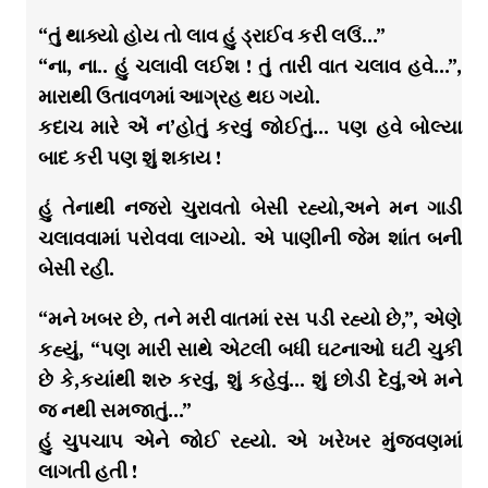
“તું થાક્યો હોય તો લાવ હું ડ્રાઈવ કરી લઉં…”
“ના, ના.. હું ચલાવી લઈશ ! તું તારી વાત ચલાવ હવે…”,
મારાથી ઉતાવળમાં આગ્રહ થઇ ગયો.
કદાચ મારે એં ન’હોતું કરવું જોઈતું… પણ હવે બોલ્યા
બાદ કરી પણ શું શકાય !
હું તેનાથી નજરો ચુરાવતો બેસી રહ્યો,અને મન ગાડી
ચલાવવામાં પરોવવા લાગ્યો. એ પાણીની જેમ શાંત બની
બેસી રહી.
“મને ખબર છે, તને મરી વાતમાં રસ પડી રહ્યો છે,”, એણે
કહ્યું, “પણ મારી સાથે એટલી બધી ઘટનાઓ ઘટી ચુકી
છે કે,કયાંથી શરુ કરવું, શું કહેવું… શું છોડી દેવું,એ મને
જ નથી સમજાતું…”
હું ચુપચાપ એને જોઈ રહ્યો. એ ખરેખર મુંજવણમાં
લાગતી હતી !