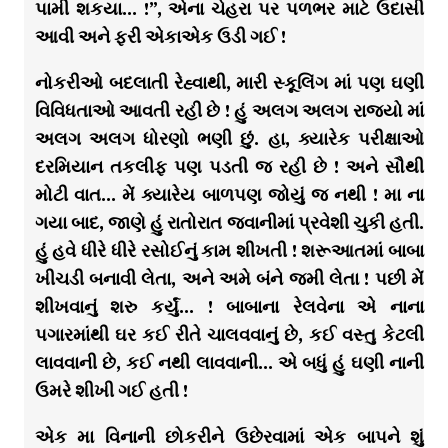
પામી શકયા… !”, એના ચેહરા પર પળભર માટે ઉદાસી
આવી અને ફરી એકાએક ઉડી ગઈ !
નોકરીઓ બદલાતી રેહ્વાથી, મારી સ્કૂલિંગ માં પણ ઘણી
વિવિધતાઓ આવતી રહી છે ! હું અલગ અલગ રાજ્યો માં
અલગ અલગ ધોરણો ભણી છું. હા, ક્યારેક પરીક્ષાઓ
દરમિયાન તકલીફ પણ પડતી જ રહી છે ! અને સૌથી
મોટી વાત… મેં ક્યારેય બાળપણ જોયું જ નથી ! મા ના
ગયા બાદ, જાણે હું રાતોરાત જવાનીમાં પ્રવેશી ચુકી હતી.
હું હવે ધીરે ધીરે રસોઈનું કામ શીખતી ! શરૂઆતમાં બાબા
ખીચડી બનાવી લેતા, અને અમે બંને જમી લેતા ! પછી મેં
શીખવાનું શરુ કર્યું… ! બાબાના રેલવેના એ નાના
પગારમાંથી ઘર કઈ રીતે ચાલવવાનું છે, કઈ વસ્તુ કેટલી
લાવવાની છે, કઈ નથી લાવવાની… એ બધું હું ઘણી નાની
ઉમરે શીખી ગઈ હતી !
એક મા વિનાની છોકરીને ઉછેરવામાં એક બાપને શું