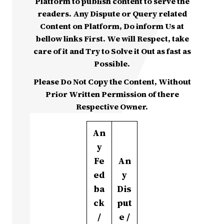
Platform to publish content to serve the
readers. Any Dispute or Query related
Content on Platform, Do inform Us at
bellow links First. We will Respect, take
care of it and Try to Solve it Out as fast as
Possible.
Please Do Not Copy the Content, Without
Prior Written Permission of there
Respective Owner.
An
y
Fe
An
ed
y
ba
Dis
ck
put
/
e /