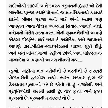
સદીઓથી સાદગી અને સ્વસ્થ જીવનની દુહાઈઓ દેતી
ભારતીય પ્રજા ક્યારે પોતાની જ માનસિકતાથી ડાયવર્ટ
થઈને બીમાર પ્રજા બની ગઈ એનો ખ્યાલ પણ
આપણને આવા વૈશ્વિક અભ્યાસ સિવાય આવતો નથી.
પશ્ચિમનો વિરોધ કરતા કરતા એની જીવનશૈલીથી આપણે
એટલા ઈમ્પ્રેસ થઈ ગયા કે અમેરિકા અને જાપાનને
આપણે ડાયાબીટીસ-બ્લડપ્રેશરમાં પાછળ મૂકી દીધું.
અને જેને ભીખમંગાઓ કહીએ છીએ એવા પાકિસ્તાન-
બાંગ્લાદેશ આપણાથી આગળ નીકળી ગયા…
જુઓ, અહીંયા વાત ગરીબીની કે વસ્તીની કે સરકારી
બેદરકારીની હરગીઝ નથી. ભારત સરકાર હાલ જે
ઉચ્ચતમ પ્રયત્નો કરે છે એનો તો હું નજરોથી અને
પ્રવૃતિઓથી કાયમી સાક્ષી છું. વાંક ફક્ત અને ફક્ત
પ્રજાનો છે. પ્રજાની હલકટાઈનો છે…