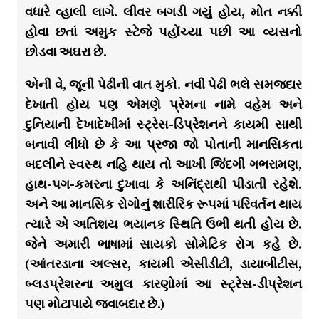
વધારે વ્હાલી લાગે. લીવર બગડી ગયું હોય, મોત નક્કી
હોવા છતાં અમુક સ્ટેજે પહોંચ્યા પછી આ વ્યસનો
છોડવા અઘરા છે.
એની વે, જૂની પેઢીની વાત મુકો. નવી પેઢી ભલે સમજદાર
દેખાતી હોય પણ એમણે પ્રેમના નામે વહેમ અને
દુનિયાની દેખાદેખીમાં સ્ટ્રેસ-ડિપ્રેશનને કાયમી સાથી
બનાવી લીધો છે કે આ પ્રજા જો પોતાની માનસિકતા
બદલીને સ્વસ્થ નહિ થાય તો આખી જિંદગી ગભરામણ,
હાથ-પગ-કમરના દુખાવા કે અનિંદ્રાથી પીડાતી રહેશે.
અને આ માનસિક રોગોનું શારીરિક રૂપમાં પરિવર્તન થાય
ત્યારે એ અતિશય ભયાનક સ્થિતિ ઉભી થતી હોય છે.
જેને અમારી ભાષામાં સાયકો સોમેટિક રોગ કહે છે.
(આંતરડાના અલ્સર, કાયમી એસીડીટી, ડાયાબીટીસ,
બ્લડપ્રેશરના અમુલ કારણોમાં આ સ્ટ્રેસ-ડીપ્રેશન
પણ મોટાપાયે જવાબદાર છે.)