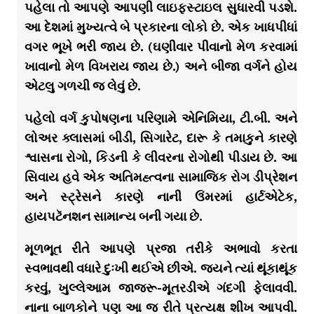
પહેલા તો આપણે આપણી લાઇફસ્ટાઇલ સુધારવી પડશે.
આ દેશમાં મુખ્યત્વે બે પ્રકારના લોકો છે. એક ખાધપીધાં
વગર ભૂખે ભરી જાય છે. (ઘણીવાર પીવાનો મેળ કરવામાં
ખાવાનો મેળ વિખરાય જાય છે.) અને બીજા વર્ગને હોય
એટલુ ગળચી જ લેવું છે.
પહેલો વર્ગ કુપોષણના પરિણામે એનિમિયા, ટી.બી. અને
લોઅર ક્લાસમાં બીડી, સિગારેટ, દારૂ કે તમાકુને કારણે
શ્વાસના રોગો, કિડની કે લીવરના રોગોથી પીડાય છે. આ
સિવાય હવે એક અતિમહ્ત્વના સામાજિક રોગ ડીપ્રેશન
અને સ્ટ્રેસને કારણે નાની ઉંમરમાં હાર્ટએટેક,
હાયપટૅનશન સામાન્ય બની ગયા છે.
મૂળભૂત રીતે આપણે પ્રજા તરીકે અભાવો કરતા
સ્વભાવથી વધારે દુઃખી થઈએ છીએ. જયને ત્યાં થૂંકાથૂંક
કરવું, ખુલ્લેઆમ જાજરૂ-મૂતરડીએ ગંદગી ફેલાવવી.
નાના બાળકોને પણ આ જ રીતે પ્રત્યક્ષ શીખ આપવી.