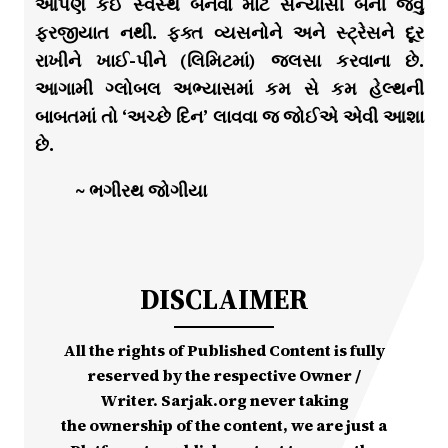
આપણે કઈ સ્વસ્થ બનવા માટે સંન્યાસી બની જવું
ફરજીયાત નથી. ફક્ત વ્યસનોને અને સ્ટ્રેસને દૂર
રાખીને ખાઈ-પીને (લિમિટમાં) જલસા કરવાના છે.
આગામી ગ્લોબલ અભ્યાસમાં કમ સે કમ હેલ્થની
બાબતમાં તો ‘અચ્છે દિન’ લાવવા જ જોઈએ એવી આશા
છે.
~ ભગીરથ જોગીયા
DISCLAIMER
All the rights of Published Content is fully
reserved by the respective Owner /
Writer. Sarjak.org never taking
the ownership of the content, we are just a