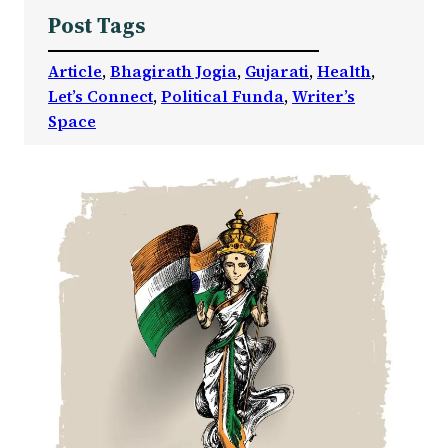
Post Tags
Article
, 
Bhagirath Jogia
, 
Gujarati
, 
Health
, 
Let’s Connect
, 
Political Funda
, 
Writer’s
Space