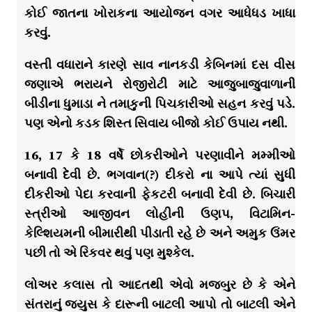
કોઈ જાતના ખોરાકના આયોજન વગર આધેધડ ખાધા
કરવું.
વસ્તી વધારાને કારણે સાવ નાનકડી કેબિનમાં દસ વીસ
જણાએ ભરાયને રોજીરોટી માટે આજુબાજુવાળાની
બીડીના ધુમાડા ને તમાકુની પિચકારીઓ સહન કરવું પડે.
પણ એનો કડક શિસ્ત સિવાય બીજો કોઈ ઉપાય નથી.
16, 17 કે 18 વર્ષે છોકરીઓને પરણાવીને મમ્મીઓ
બનાવી દેવી છે. ભગવાન(?) દીકરો ના આપે ત્યાં સુધી
દીકરીઓ પેદા કરવાની ફેકટરી બનાવી દેવી છે. બિચારી
સ્ત્રીઓ આજીવન લોહીની ઉણપ, વિટામિન-
કેલ્શિયમની બીમારીથી પીડાતી રહે છે અને અમુક ઉંમર
પછી તો એ રિકવર થવું પણ મુશ્કેલ.
લોઅર કલાસ તો આદતથી એવો મજબુર છે કે એને
સંતરાનું જયુસ કે દારૂની બાટલી આપો તો બાટલી એને