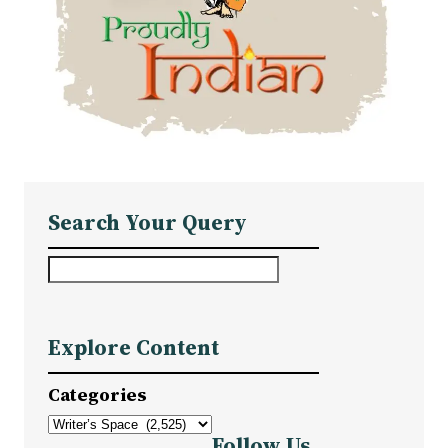
Search Your Query
S
e
a
Explore Content
r
c
Categories
h
Follow Us