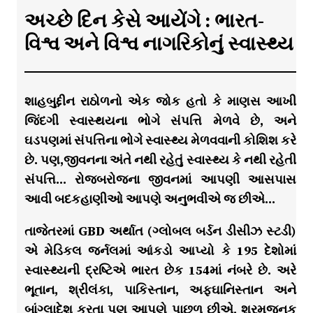
અચ્છે દિન કેસે આયેંગે : ભારત-
વિશ્વ અને વિશ્વ નાગરિકોનું સ્વાસ્થ્ય
શાહબુદ્દીન રાઠોળનો એક જોક હતો કે માણસ આખી
જિંદગી સ્વાસ્થયના ભોગે સંપત્તિ મેળવે છે, અને
ઘડપણમાં સંપત્તિના ભોગે સ્વાસ્થ્ય મેળવવાની કોશિશ કરે
છે. પણ,જીવનના અંતે નથી રહેતું સ્વાસ્થ્ય કે નથી રહેતી
સંપત્તિ… રોજબરોજના જીવનમાં આપણી આસપાસ
આવી બદકહાણીઓ આપણે અનુભવીએ જ છીએ…
તાજેતરમાં GBD અર્થાત (ગ્લોબલ બર્ડન ડીસીઝ સ્ટડી)
એ મેડિકલ જર્નલમાં આંકડો આપ્યો કે 195 દેશોમાં
સ્વાસ્થ્યની દ્રષ્ટિએ ભારત છેક 154માં નંબરે છે. અરે
ભૂતાન, શ્રીલંકા, પાકિસ્તાન, અફઘાનિસ્તાન અને
બાંગ્લાદેશ કરતા પણ આપણે પાછળ છીએ. શરમજનક