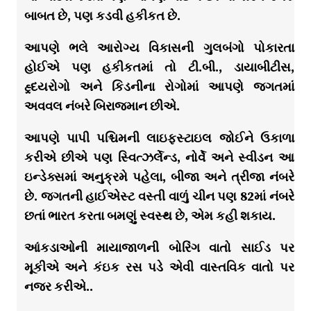
બાબત છે, પણ કડવી હકીકત છે.
આપણે ભલે આરોગ્ય વિકાસની ગુલબંગો પોકારતા
હોઈએ પણ હકીકતમાં તો ટી.બી., ડાયાબીટીસ,
હ્ર્દયરોગો અને કિડનીના રોગોમાં આપણે જગતમાં
અવવલ નંબરે બિરાજમાન છીએ.
આપણે પાપી પશ્ચિમની લાઇફસ્ટાઇલ જોઈને ઉકાળા
કરીએ છીએ પણ સ્વિત્ઝર્લેન્ડ, નોર્વે અને સ્વીડન આ
ઇન્ડેક્સમાં અનુક્રમે પહેલા, બીજા અને ત્રીજા નંબરે
છે. જગતની હાઈએસ્ટ વસ્તી વાળું ચીન પણ 82માં નંબરે
છતાં ભારત કરતા બમણું સ્વસ્થ છે, એમ કહી શકાય.
આંકડાઓની માયાજાળની બોરિંગ વાતો સાઈડ પર
મૂકીએ અને કંઇક રસ પડે એવી વાસ્તવિક વાતો પર
નજર કરીએ..