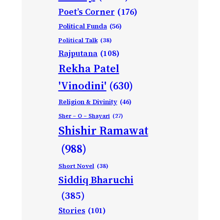
Poet’s Corner
(176)
Political Funda
(56)
Political Talk
(38)
Rajputana
(108)
Rekha Patel
'Vinodini'
(630)
Religion & Divinity
(46)
Sher – O – Shayari
(27)
Shishir Ramawat
(988)
Short Novel
(38)
Siddiq Bharuchi
(385)
Stories
(101)