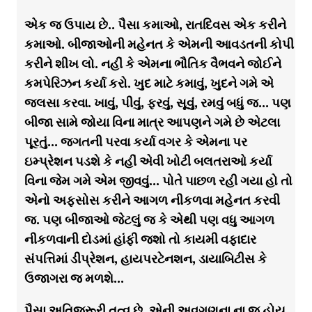
એક જ ઉપાય છે.. પૈસા કમાઓ, રાતદિવસ એક કરીને
કમાઓ. બીજાઓની મહેનત કે એમની આવડતની કોપી
કરીને શીખ લો. નહીં કે એમના ભૌતિક વૈભવને જોઈને
કમપેરિઝન કર્યા કરો. ખુદ માટે કમાવું, ખુદને ગમે એ
જલસા કરવા. ખાવું, પીવું, ફરવું, સૂવું, રમવું બધું જ… પણ
બીજા સામે જોયા વિના માત્ર આપણને ગમે છે એટલા
પૂરતું… જગતની પરવા કર્યા વગર કે એમના પર
ઇમ્પ્રેશન પડશે કે નહીં એવી ખોટી બલતરાઓ કર્યા
વિના જેમ ગમે એમ જીવવું… પોતે પાછળ રહી ગયા હો તો
એનો અફસોસ કરીને આગળ નીકળવા મહેનત કરવી
જ. પણ બીજાઓ જેટલું જ કે એથી પણ વધુ આગળ
નીકળવાની દોડમાં હાંફી જશો તો કાયમી વફાદાર
સંપત્તિમાં ડીપ્રેશન, હાયપરટેનશન, ડાયાબિટીસ કે
ઉજાગરા જ મળશે…
પૈસા અતિજરૂરી તત્વ છે, એની અવગણના ના જ હોય.