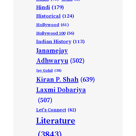
Hindi
(179)
Historical
(124)
Hollywood
(61)
Hollywood 100
(56)
Indian History
(113)
Janamejay
Adhwaryu
(502)
Jay Gohil
(38)
Kiran P. Shah
(639)
Laxmi Dobariya
(507)
Let's Connect
(82)
Literature
(3843)