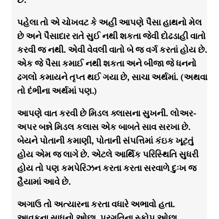
પહેલા તો એ ચોખવટ કે અહીં આપણે પૈસા હાથનો મેલ
છે અને પૈસાદાર રાતે સુઈ નથી શકતા જેવી દોઢડાહી વાતો
કરવી જ નથી. એવી વેવલી વાતો બે જ વર્ગ કરતાં હોય છે.
એક જે પૈસા કમાઈ નથી શકતા અને બીજા જે ધનનો
ઢગલો કમાયને તૃપ્ત થઈ ગયા છે, સાચા અર્થમાં. (અથવા
તો દંભીના અર્થમાં પણ.)
આપણે વાત કરવી છે મિડલ ક્લાસના સુખની. લોઅર-
અપર બન્ને મિડલ કલાસ એક બાબતે સાવ સરખા છે.
બેયને પોતાની કમાણી, પોતાની સંપત્તિમાં કંઇક ખૂટતું
હોય એમ જ લાગે છે. એટલે આર્થિક પરિસ્થિતિ સુધરી
હોય તો પણ કમપેરિઝન કરતા કરતા સરવાળે દુઃખ જ
હૈયામાં આવે છે.
અગાઉ તો અત્યારના કરતા વધારે અભાવો હતા.
આવકના સાધનો ઓછા, પ્રગતિના સ્કોપ ઓછા,