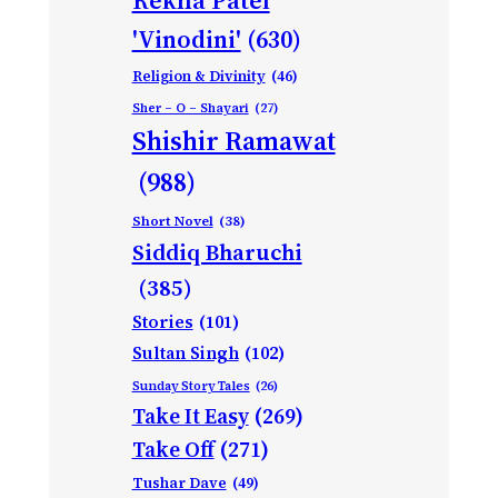
'Vinodini'
(630)
Religion & Divinity
(46)
Sher – O – Shayari
(27)
Shishir Ramawat
(988)
Short Novel
(38)
Siddiq Bharuchi
(385)
Stories
(101)
Sultan Singh
(102)
Sunday Story Tales
(26)
Take It Easy
(269)
Take Off
(271)
Tushar Dave
(49)