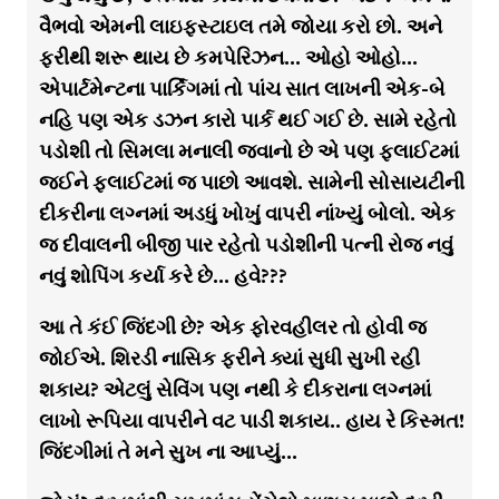
વૈભવો એમની લાઇફસ્ટાઇલ તમે જોયા કરો છો. અને
ફરીથી શરૂ થાય છે કમપેરિઝન… ઓહો ઓહો…
એપાર્ટમેન્ટના પાર્કિંગમાં તો પાંચ સાત લાખની એક-બે
નહિ પણ એક ડઝન કારો પાર્ક થઈ ગઈ છે. સામે રહેતો
પડોશી તો સિમલા મનાલી જવાનો છે એ પણ ફ્લાઈટમાં
જઈને ફ્લાઈટમાં જ પાછો આવશે. સામેની સોસાયટીની
દીકરીના લગ્નમાં અડધું ખોખું વાપરી નાંખ્યું બોલો. એક
જ દીવાલની બીજી પાર રહેતો પડોશીની પત્ની રોજ નવું
નવું શોપિંગ કર્યા કરે છે… હવે???
આ તે કંઈ જિંદગી છે? એક ફોરવહીલર તો હોવી જ
જોઈએ. શિરડી નાસિક ફરીને ક્યાં સુધી સુખી રહી
શકાય? એટલું સેવિંગ પણ નથી કે દીકરાના લગ્નમાં
લાખો રૂપિયા વાપરીને વટ પાડી શકાય.. હાય રે કિસ્મત!
જિંદગીમાં તે મને સુખ ના આપ્યું…