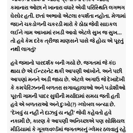
કમાનારા ઓછા ને ખાનારા વધારે એવી પરિસ્થિતિ લગભગ
ઘેરઘેર હતી. છતાં અભાવો એટલા સ્પર્શતા નહોતા. મેળામાં
જઇને ચકડોળની ચકરડી મારો કે ઠોઠા જેવી સાઇકલ
લઈને ગામ આખામાં રખડી આવો એટલે સુખ જ સુખ…
તો હવે કેમ દરેક ત્રીજા માણસને પાસે જે હોય એ પૂરતું
નથી લાગતું?
હવે જમાનો પારદર્શક બની ગયો છે. જગતમાં જે કંઇ
થાય છે એ ઈન્ટરનેટ થકી આપણી આંખોને. અને પછી
આપણાં મનને અડી જાય છે. એટલે અગાઉ જે દેખાદેખી
કે કમપેરિઝનની બળતરા સગાવહાલાઓ અને પડોશીઓ
પૂરતી ગામની પાદર સુધીની મર્યાદામાં સમય જતી હતી
હવે એ બળતરાઓ અને દુઃખો(?) ગ્લોબલ બન્યા છે.
‘દેખવું ય નહીં ને દાઝવું ય નહીં’ જેવી કહેવતો હવે
નકામી છે, કારણ કે આપણી અનિચ્છાએ પણ સોશિયલ
મીડિયામાં કે ગૂગલવર્લ્ડમાં જગતભરનું ગ્લેમર ઠલવાતું રહે