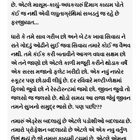
છે. એટલે માસૂમ-કાચું-અધકચરું દિમાગ કાયમ પોતે
કંઈ જ નથી એવી લઘુતાગ્રંથિમાં સબડતું જ રહે છે
ફરજીયાત…
ધારો કે તમે સાવ ગરીબ છો અને બે ટંક ખાવા સિવાય ને
રાતે ગોદડું ઓઢીને સુઈ જવા સિવાય તમારે કોઈ જ વૈભવ
નથી. તમે કંઈક કરી બતાવીને આગળ વધવા સક્ષમ છો
એ તને જાણો છો એટલે કાળી મજૂરી કરીને થોડાક વર્ષે
એક સરસ મજાનો ફ્લેટ ખરીદો છો. એક નવું નક્કોર
સ્કૂટર પણ છોડાવી લીધું છે. દર રવિવારે મલ્ટીપ્લેક્ષમાં
ફિલ્મો જુવો છો ને રેસ્ટોરન્ટમાં જમો છો. જીવન જુવો તો
જલસો જ જલસો છે. થોડો સમય આ રાજા જેવું જીવન
તમને સુખનો સમુદ્ર ભાસે છે. પણ પછી???
તમારું એડ્રેસ બદલાયું છે એટલે પડોશીઓ બદલાયા છે.
તમારો પ્રોફેશન બદલાયો છે એટલે એ એક નવુ વર્તુળ
ઉભું થયું છે,જે તમારા કાયમી ટચમાં છે. એટલે એમના