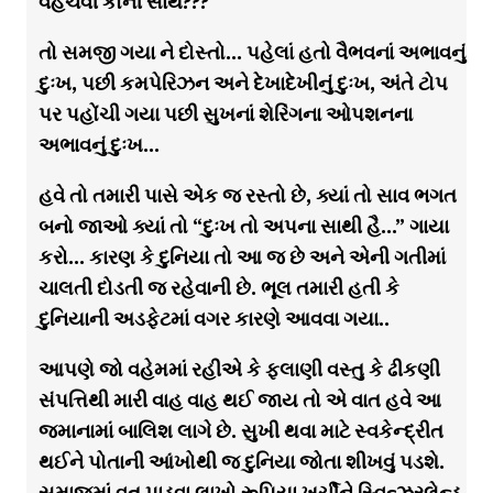
વહેંચવી કોની સાથે???
તો સમજી ગયા ને દોસ્તો… પહેલાં હતો વૈભવનાં અભાવનું
દુઃખ, પછી કમપેરિઝન અને દેખાદેખીનું દુઃખ, અંતે ટોપ
પર પહોંચી ગયા પછી સુખનાં શેરિંગના ઓપશનના
અભાવનું દુઃખ…
હવે તો તમારી પાસે એક જ રસ્તો છે, ક્યાં તો સાવ ભગત
બનો જાઓ ક્યાં તો “દુઃખ તો અપના સાથી હૈ…” ગાયા
કરો… કારણ કે દુનિયા તો આ જ છે અને એની ગતીમાં
ચાલતી દોડતી જ રહેવાની છે. ભૂલ તમારી હતી કે
દુનિયાની અડફેટમાં વગર કારણે આવવા ગયા..
આપણે જો વહેમમાં રહીએ કે ફલાણી વસ્તુ કે ઢીકણી
સંપત્તિથી મારી વાહ વાહ થઈ જાય તો એ વાત હવે આ
જમાનામાં બાલિશ લાગે છે. સુખી થવા માટે સ્વકેન્દ્રીત
થઈને પોતાની આંખોથી જ દુનિયા જોતા શીખવું પડશે.
સમાજમાં વત પાડવા લાખો રૂપિયા ખર્ચીને સ્વિત્ઝરલેન્ડ