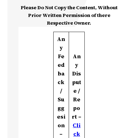
Please Do Not Copy the Content, Without
Prior Written Permission of there
Respective Owner.
An
y
Fe
An
ed
y
ba
Dis
ck
put
/
e /
Su
Re
gg
po
esi
rt –
on
Cli
–
ck