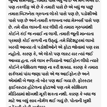
જુઓ સમજાવું.. તમારી પાસે બધુ જ છે એ મને ખબર છે.
પણ તકલીફ એ છે કે તમારી પાસે છે એ બધું જ પાછું
તમારા બિઝનેસ ગ્રુપના લોકો પાસે પણ છે, પડોશીઓ
પાસે પણ છે અને તમારી કલબના બધા મેમ્બર્સ પાસે પણ
છે. તમે વીસ લાખની કાર લીધી તો તમારા ગ્રુપમાંથી
કોઈને કંઈ જ નવાઈ ના લાગી. તમારી જૂની માન્યતા
પ્રમાણે કોઈ સળગી ના ઉઠ્યું. તમે વિદેશટુરમાં લાખો
ખરચી આવ્યા તો પડોશીઓને એ ફોટા જોવામાં પણ રસ
નહોતો. કારણ કે, એ લોકો પણ લાસ્ટ યર ત્યાં જઈ
આવ્યા હતા. તમે લાખ રૂપિયાનો આઈફોન લીધો ત્યારે
કોઈને સ્પેશિયલ જાણ ના કરી શક્યા. કારણ કે તમારા
સર્કલમાં પાંચ જણા પાસે એ જ આઈફોન છે અને
એમાંથી બે જણ તો બોર પણ થઈ ગયા છે. ફોરસ્ટાર
ફાઈવસ્ટાર હોટેલના ફોટાઓ પણ તમે સોશિયલ
મીડિયામાં શોખથી મૂકી શકતા નથી. કારણ કે બધા જ
માટે આ બધું સાવ નોર્મલ થઈ ગયું છે. પોતાની ખુશી