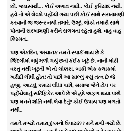
છો. જલસાથી… કોઈ અભાવ નથી.. કોઈ ફરિયાદ નથી.
હવે તો એ લેવલે પહોંચી ગયા પછી કોઈ સાથે સરખામણી
કરવાની જ જરૂર નથી તમારે. ઉલ્ટું, લોકો તમારી સાથે
પોતાની સરખામણી કરીને સળગતા રહેતા હશે. વાહ વાહ
કિસ્મત..
પણ એકદિન, અચાનક તમને સ્પાર્ક થાય છે કે
જિંદગીમાં બધું મળી ગયું છતાં કંઈક ખૂટે છે. નાની મોટી
વસ્તુ નથી ખૂટતી એ તો ચોક્કસ. બાકી એક કલાકમાં
ખરીદી લીધી હોત! તો પછી આ સાલ્લું કયું તત્વ છે જે
હજી, આટલું કમાય લીધા પછી, સમાજ જેને ટોપ પર
પહોંચેલાનું સર્ટિફિકેટ આપે છે એ હદે અફળ થયા પછી
પણ મનને શાંતિ નથી લેવા દેતું? કોઈ ઉપાય પણ મળતો
નથી..
તમને મળ્યો તમારા દુઃખનો ઉપાય??? મને મળી ગયો છે.