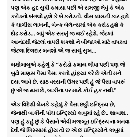
પણ એક હદ સુધી કમાયા પછી એ સમજી લેવું કે એક
કરોડનો બંગલો હશે કે બે કરોડનો, વીસ લાખની કાર હશે
કે ચાળીસ લાખની, બેન્ક બેલેન્સમાં એક કરોડ હશે કે
દોઢ કરોડ… બધું એક સરખું જ થઈ રહેશે. જેટલાં
આનંદથી જેટલાં વાપરી શકશો ને બીજાઓ માટે વાપરવા
જેટલા દિલદાર બનશો એ જ સાચું સુખ…
બક્ષીબાબુએ કહેલું કે “કરોડો કમાય લીધા પછી પણ જે
બુઢો માણસ પૈસા પૈસા કરતો હાંફયા કરે છે એની મને
દયા આવે છે. સાઠ વરસની ઉંમર પછી હું જે પૈસા વાપરું
છું એ જ મારા છે, બાકીના પર મારો કોઈ હક નથી.”
એક વિદેશી લેખકે કહેલું કે પૈસા છઠ્ઠી ઇન્દ્રિય છે,
જેનાથી બાકીની પાંચ ઇન્દ્રિયો કાબુમાં રહે છે.. શાબાશ..
પણ હું કહું છું કે પૈસાને એવી મજબૂત ઇન્દ્રિય ના બનવા
દેવી જે ખિસ્સામાં હોય તો છ એ છ ઇન્દ્રિયોને કાબુમાં