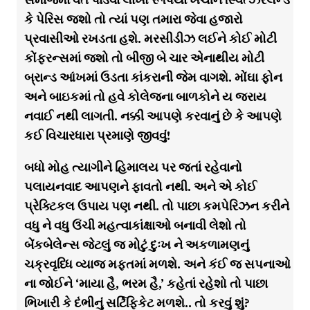
કે પેરિસ જશો તો ત્યાં પણ તમારા જેવા હજારો
પ્રવાસીઓ રખડતા હશે. મરસીડીઝ લઈને કોઈ મોટી
કોંફરન્સમાં જશો તો બીજી બે ચાર એનાથીય મોટી
બ્રાન્ડ આંખમાં ઉડતા કાંકરાની જેમ વાગશે. મોંઘા ફોન
અને બાઇકમાં તો હવે કોલેજના બાળકોને ય જરાય
નવાઈ નથી લાગતી. નક્કી આપણે કરવાનું છે કે આપણે
કઈ વિચારધારા પ્રમાણે જીવવું!
બધો મોહ ત્યાગીને હિમાલય પર જતાં રહેવાનો
પલાયનવાદ આપણને ફાવતો નથી. અને એ કોઈ
પ્રેક્ટિકલ ઉપાય પણ નથી. તો પાછા કમપેરિઝન કરીને
વધુ ને વધુ ઉંચી મહત્વાકાંક્ષાઓ બનાવી લેશો તો
બેંકબેલેન્સ જેટલું જ મોટું દુઃખ ને અકળામણનું
ચક્રવૃધ્ધિ વ્યાજ મફતમાં મળશે. અને કંઈ જ સપનાઓ
ના જોઈને ‘માયા હૈ, ભરમ હૈ,’ કહેતાં રહેશો તો પાછા
ભિખારી કે દંભીનું સર્ટિફિકેટ મળશે.. તો કરવું શું?