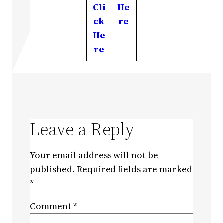
Cli
He
ck
re
He
re
Leave a Reply
Your email address will not be
published.
Required fields are marked
*
Comment
*