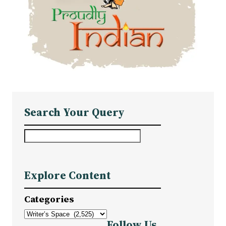
Search Your Query
S
e
a
Explore Content
r
c
Categories
h
Follow Us