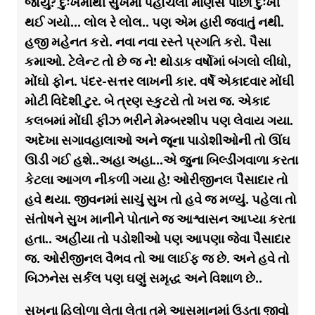
જોયું? દુઃખમાંથી સુખમાં પહોંચેલો માણસ પાછો દુઃખી
થઈ ગયો… લોલ રે લોલ.. પણ એમ હારી જવાતું નથી.
હજી મહેનત કરો. નવા નવા રસ્તે પ્રગતિ કરો. પૈસા
કમાઓ. ટેલેન્ટ તો છે જ ને! થોડાક વર્ષોમાં બંગલો લીધો,
મોંઘો ફોન. પંદર-સત્તર લાખની કાર. વર્ષે એકાદવાર મોંઘી
મોટી વિદેશી ટુર. બે ત્રણ સ્કુટરો તો ખરા જ. એકાદ
કલબમાં મોંઘી ફીઝ ભરીને મેમ્બરશીપ પણ લેવાય ગયા.
અદેખા સગાવહાલાઓ અને જૂના પાડોશીઓની તો ઊંઘ
ઊડી ગઈ હશે..અહા અહા…એ જુના બિલ્ડીંગવાળા કરતા
કેટલા આગળ નીકળી ગયા હે! ઓરીજીનલ પૈસાદાર તો
હવે થયા. જીવનમાં સાચું સુખ તો હવે જ મળ્યું. પહેલા તો
સંતોષને સુખ માનીને પોતાને જ આશ્વાસન આપ્યા કરતા
હતા.. અહીંયા તો પડોશીઓ પણ આપણા જેવા પૈસાદાર
જ. ઓરીજીનલ વૈભવ તો આ લાઈફ જ છે. અને હવે તો
બિઝનેસ સર્કલ પણ ઘણું સમૃદ્ધ અને વિશાળ છે..
સુખના હિલોળા લેતા લેતા તમે આસમાનમાં ઉડતા જીવો