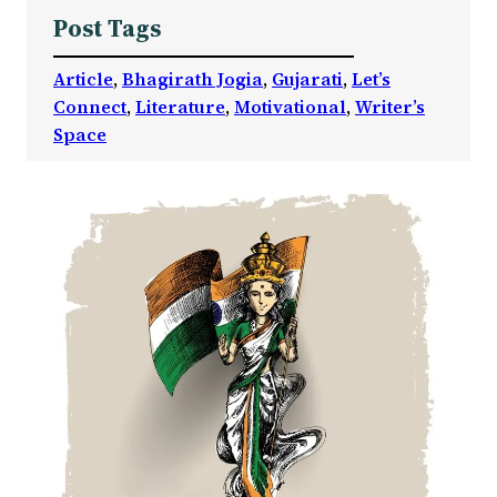
Post Tags
Article
, 
Bhagirath Jogia
, 
Gujarati
, 
Let’s
Connect
, 
Literature
, 
Motivational
, 
Writer’s
Space