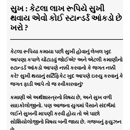
સુખ : કેટલા લાખ રૂપિયે સુખી
થવાય એવો કોઈ સ્ટાન્ડર્ડ આંકડો છે
ખરો ?
કેટલા રૂપિયા કમાયા પછી સુખી હોવાનું લેબલ ખુદ
આપણા કપાળે ચોંટાડવું જોઈએ? અને એટલી કમાણીનો
સ્ટાન્ડર્ડ આંકડો આપણે નક્કી કરવાનો કે જગત નક્કી
કરે? સુખી થયાનું સર્ટિફિકેટ ખુદ આપણે ઇસ્યુ કરવાનું કે
જગત ફાડી આપે તો જ સ્વીકારવાનું?
કમાણી એ અર્થશાસ્ત્રનો વિષય છે, અને સુખ વળી
સાઇકોલોજીનો. પણ આજના યુગમાં પૈસાને સંદર્ભમાં
લઈને સુખની માપણી કરવી હોય તો એ પાછો
સોશિયોલોજીનો વિષય બની જાય છે. ગજબનું ફ્યુઝન
છે.