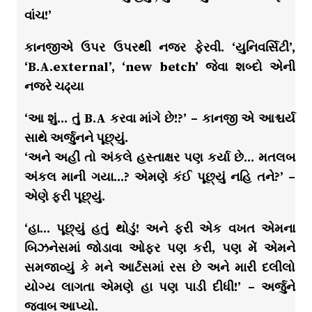
વાંચ!’
કાનજીએ ઉપર ઉપરથી નજર ફેરવી. ‘યુનિવર્સિટી’,
‘B.A.external’, ‘new betch’ જેવા શબ્દો એની
નજરે ચઢ્યા
‘આ શું… તું B.A કરવા માંગે છે!?’ – કાનજી એ આશ્ચર્ય
સાથે અર્જુનને પૂછ્યું.
‘અને અહીં તો અંકલે હસ્તાક્ષર પણ કર્યા છે… મતલબ
અંકલ માની ગયા…? એમણે કંઈ પૂછ્યું નહિ તને?’ –
એણે ફરી પૂછ્યું.
‘હા… પૂછ્યું હતું થોડું! અને ફરી એક વખત એમના
બિઝનેસમાં જોડાવા ઓફર પણ કરી, પણ મેં એમને
સમજાવ્યું કે મને આર્ટસમાં રસ છે અને મારી દલીલો
યોગ્ય લાગતા એમણે હા પણ પાડી દીધી!’ – અર્જુને
જવાબ આપ્યો.