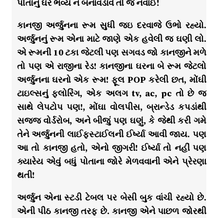
પોતાનું ઘર ભવ્ય ન બનાવડાવે તો જ નવાઈ!
કાનજી અર્જુનના રૂમ સુધી જઇ દરવાજે ઉભો રહ્યો.
અર્જુનનું રૂમ એના માટે જાણે એક હવેલી જ ઘણી લો.
એ રૂમની 10 ટકા જેટલી પણ સગવડ જો કાનજીને મળે
તો પણ એ રાજીના રેડ! કાનજીના ઘરના બે રૂમ જેટલો
અર્જુનના ઘરનો એક રૂમ! ફૂલ POP કરેલી છત, મોંઘી
ટાઇલ્સનું ફ્લોરિંગ, એક અલગ tv, ac, pc તો છે જ
સાથે લેપટોપ પણ!, મોંઘા વોલપીસ, બ્રાન્ડેડ કપડાંથી
સજ્જ વોર્ડરોબ, અને બીજું પણ ઘણું, કે જેથી કરી ગમે
તેને અર્જુનની લાઈફસ્ટાઈલની ઈર્ષ્યા આવી જાય. પણ
આ તો કાનજી હતો, એનો જીગરી! ઈર્ષ્યા તો નહીં પણ
ક્યારેય એવું બધું પોતાના જોરે મેળવવાની એને પ્રેરણા
થતી!
અર્જુન એના સ્ટડી ટેબલ પર બેસી બુક વાંચી રહ્યો છે.
એની પીઠ કાનજી તરફ છે. કાનજી એને પાછળ જોરથી