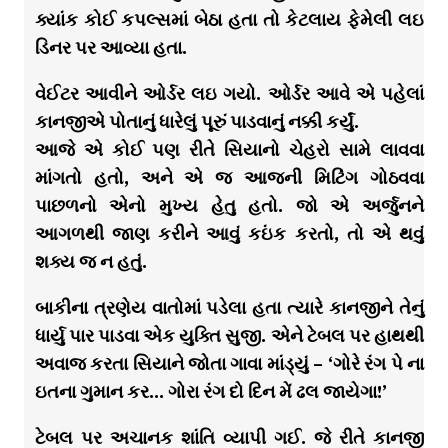
ક્યાંક કોઈ કપલ્સમાં બેઠા હતા તો કેટલાય ફેમેલી લઇ
ડિનર પર આવ્યા હતા.
વેઈટર આવીને ઓર્ડર લઇ ગયો. ઓર્ડર આવે એ પહેલાં
કાનજીએ પોતાનું ધારેલું પૂરું પાડવાનું નક્કી કર્યું.
આજે એ કોઈ પણ રીતે સિયાનો ચેહરો સામે લાવવા
માંગતો હતો, અને એ જ આજની મિટિંગ ગોઠવવા
પાછળનો એનો મુખ્ય હેતુ હતો. જો એ અર્જુનને
આગળથી જાણ કરીને આવું કઇંક કરતો, તો એ થવું
શક્ય જ ન હતું.
બાકીના ત્રણેય વાતોમાં પડેલા હતા ત્યારે કાનજીને તેનું
ધાર્યુ પાર પાડવા એક યુક્તિ સુજી. એને ટેબલ પર હાથથી
અવાજ કરતા સિયાને જોતા ગાવા માંડ્યું – ‘ગોરે રંગ પે ના
ઇતના ગુમાન કર… ગોરા રંગ દો દિન મેં ઢલ જાયેગા!’
ટેબલ પર અચાનક શાંતિ વ્યાપી ગઈ. જે રીતે કાનજી