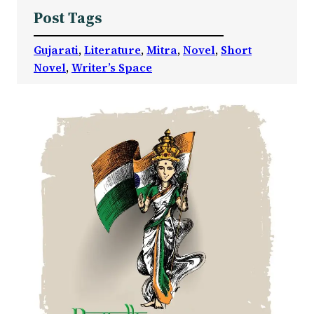
Post Tags
Gujarati
, 
Literature
, 
Mitra
, 
Novel
, 
Short
Novel
, 
Writer’s Space