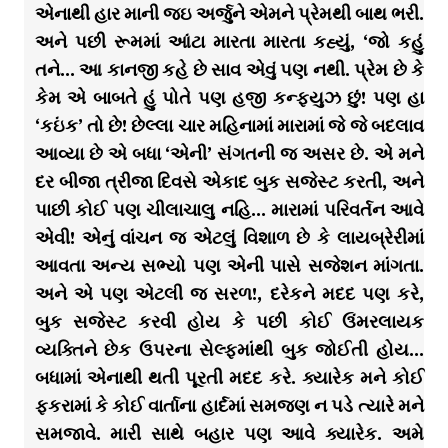
એનાથી હાર માની જઇ અર્જુને એમને પ્રેમથી બાથ ભરી.
અને પછી રૂમમાં આંટા મારતા મારતા કહ્યું, ‘જો કહું
તને… આ કાનજી કહે છે સાવ એવું પણ નથી. પ્રેમ છે કે
કેમ એ બાબતે હું પોતે પણ હજી કન્ફ્યુઝ છું! પણ હા
‘કઇંક’ તો છે! છેલ્લા ચાર મહિનામાં મારામાં જે જે બદલાવ
આવ્યા છે એ બધા ‘એની’ સંગતની જ અસર છે. એ મને
દર બીજા ત્રીજા દિવસે એકાદ બુક સજેસ્ટ કરતી, અને
પાછી કોઈ પણ ચીલાચાલુ નહિ… મારામાં પરિવર્તન આવે
એવી! એનું વાંચન જ એટલું વિશાળ છે કે લાયબ્રેરીમાં
આવતા અન્ય સભ્યો પણ એની પાસે સજેશન માંગતા.
અને એ પણ એટલી જ સરળ!, દરેકને મદદ પણ કરે,
બુક સજેસ્ટ કરવી હોય કે પછી કોઈ ઉંમરલાયક
વ્યક્તિને છેક ઉપરના સેલ્ફમાંથી બુક જોઈતી હોય…
બધામાં એનાથી થતી પૂરતી મદદ કરે. ક્યારેક મને કોઈ
ફકરામાં કે કોઈ વાર્તાના હાર્દમાં સમજણ ન પડે ત્યારે મને
સમજાવે. મારી સાથે બહાર પણ આવે ક્યારેક. અમે