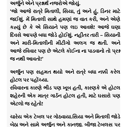
અર્જુને એને પ્રશ્નાર્થ નજરોએ જોયું.
‘જો આજે રાત્રે મિતાલી, સિયા, તું અને હું, ડિનર માટે
જઈશું. મેં મિતાલી સાથે હમણાં જ વાત કરી, અને એણે
કહ્યું છે કે એ સિયાને પણ લઇ આવશે! આજે ઘણા
દિવસે આપણે બધા જોડે હોઈશું. નહીંતર તારી – સિયાની
અને મારી-મિતાલીની મીટીંગો અલગ જ થતી. અને
આજે રવિવાર પણ છે એટલે કોઈના ના પાડવાનો તો પ્રશ્ન
જ નથી આવતો!’
અર્જુન પણ સહમત થયો અને રાત્રે બધા નક્કી કરેલ
હોટલ પર પહોંચ્યા.
રવિવારના કારણે ભીડ પણ ખૂબ હતી, કારણકે એ હોટલ
શહેરની એક માત્ર ગાર્ડન હોટલ હતી, માટે ઘસારો પણ
એટલો જ રહેતો!
ચારેય એક ટેબલ પર ગોઠવાયા.સિયા અને મિતાલી જોડે
બેઠા અને સામે અર્જુન અને કાનજી. બીજા ટેબલસ પર