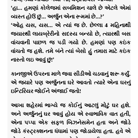
‘હા… હમણાં કોલેજમાં સબમિશન ચાલે છે એટલે એમાં
વ્યસ્ત હોઉં છું… અર્જુન એના રૂમમાં છે…?’
‘ઓહ યસ, યસ… એ ત્યાં જ છે. છેલ્લા 4 મહિનાથી
જ્યારથી લાયબ્રેરીનો સદસ્ય બન્યો છે, ત્યારથી બસ
વાંચવાની પાછળ જ પડી ગયો છે. હમણાં પણ કઇંક
વાંચતો જ હશે. તમે બંને ત્યાં બેસો હું તમારા માટે કઇંક
નાસ્તો લઇ આવું છું!’
કાનજીએ ઉપરના માળે જવા સીડીઓ ચડવાનું શરૂ કર્યું.
એ જ્યારે પણ અર્જુનના ઘરે આવતો ત્યારે એના ઘરનું
ઇન્ટિરિયર જોઈને અંજાઈ જતો!
આખા શહેરમાં ભાગ્યે જ કોઈનું આટલું મોટું ઘર હશે.
અને અર્જુનનું ઘર આવું હોય એ સ્વાભાવિક વાત હતી,
એના પપ્પા એક સફળ બિઝનેસમેન હતા અને જોડે
જોડે કંસ્ટ્રક્શનના ધંધામાં પણ જોડાયેલા હતા. હવે એ