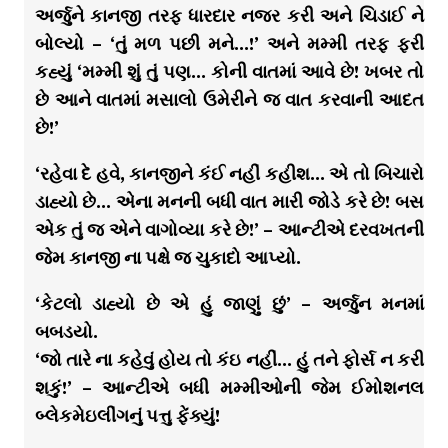
અર્જુને કાનજી તરફ ધારદાર નજર કરી અને ચિડાઈ ને
બોલ્યો – ‘તું મળ પછી મને…!’ અને મમ્મી તરફ ફરી
કહ્યું ‘મમ્મી શું તું પણ… કોની વાતમાં આવે છે! ખબર તો
છે આને વાતમાં મસાલો ઉમેરીને જ વાત કરવાની આદત
છે!’
‘રહેવા દે હવે, કાનજીને કંઈ નહીં કહીશ… એ તો બિચારો
ડાહ્યો છે… એના મનની બધી વાત મારી જોડે કરે છે! બસ
એક તું જ એને વાગોવ્યા કરે છે!’ – આન્ટીએ દરવખતની
જેમ કાનજી ના પક્ષે જ ચુકાદો આપ્યો.
‘કેટલો ડાહ્યો છે એ હું જાણું છું’ – અર્જુન મનમાં
બબડયો.
‘જો તારે ના કહેવું હોય તો કંઇ નહીં… હું તને ફોર્સ ન કરી
શકું!’ – આન્ટીએ બધી મમ્મીઓની જેમ ઈમોશનલ
બ્લેકમેઇલીંગનું પત્તુ ફેંક્યું!