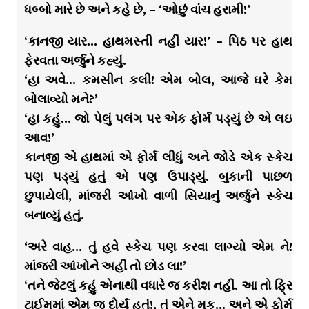
ધબ્બો મારે છે અને કહે છે, – ‘ઓછું વાંચ હરામી!’
‘કાનજી યાર… હાથમસ્તી નહીં યાર!’ – પિઠ પર હાથ
ફેરવતા અર્જુને કહ્યું.
‘હા અવે… કમસીન કલી! એમ બોલ, આજે ઘરે કેમ
બોલાવ્યો મને?’
‘હા કહું… જો પેલું પલંગ પર એક ફોર્મ પડ્યું છે એ લઇ
આવ!’
કાનજી એ હાથમાં એ ફોર્મ લીધું અને જોડે એક સ્કેચ
પણ પડ્યું હતું એ પણ ઉપાડ્યું. બુકાની પાછળ
છુપાયેલી, માંજરી આંખો વાળી સિયાનું અર્જુને સ્કેચ
બનાવ્યું હતું.
‘અરે વાહ… તું હવે સ્કેચ પણ કરવા લાગ્યો એમ ને!
માંજરી આંખોને અહીં તો છોડ લા!’
‘તને જેટલું કહું એનાથી વધારે જ કરીશ નહીં. આ તો ફ્રિ
ટાઈમમાં એમ જ દોર્યું હતું!, તું એને મુક… અને એ ફોર્મ