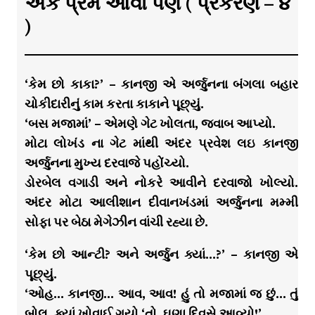
એક પ્રેમ આવો પણ ( પ્રકરણ – ૪
)
‘કેમ છો કાકા?’ – કાનજી એ અર્જુનના બંગલા બહાર
ચોકીદારીનું કામ કરતા કાકાને પૂછ્યું.
‘બસ મજામાં’ – એમણે ગેટ ખોલતા, જવાબ આપ્યો.
મોટા લોખંડ ના ગેટ માંથી અંદર પ્રવેશ લઇ કાનજી
અર્જુનના મુખ્ય દરવાજે પહોંચ્યો.
ડોરબેલ વગાડી અને નોકરે આવીને દરવાજો ખોલ્યો.
અંદર મોટા આલીશાન દીવાનખંડમાં અર્જુનના મમ્મી
સોફા પર બેઠા મેગેઝીન વાંચી રહ્યા છે.
‘કેમ છો આન્ટી? અને અર્જુન ક્યાં…?’ – કાનજી એ
પૂછ્યું.
‘ઓહ… કાનજી… આવ, આવ! હું તો મજામાં જ છું… તું
બોલ, ક્યાં ખોવાઈ ગયો ‘તો, ઘણા દિવસે આવ્યો!’