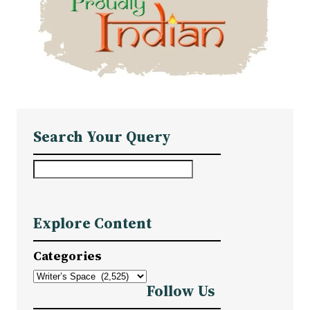
Search Your Query
S
e
a
Explore Content
r
c
Categories
h
Follow Us