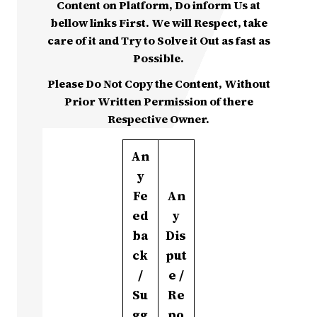
Content on Platform, Do inform Us at
bellow links First. We will Respect, take
care of it and Try to Solve it Out as fast as
Possible.
Please Do Not Copy the Content, Without
Prior Written Permission of there
Respective Owner.
An
y
Fe
An
ed
y
ba
Dis
ck
put
/
e /
Su
Re
gg
po