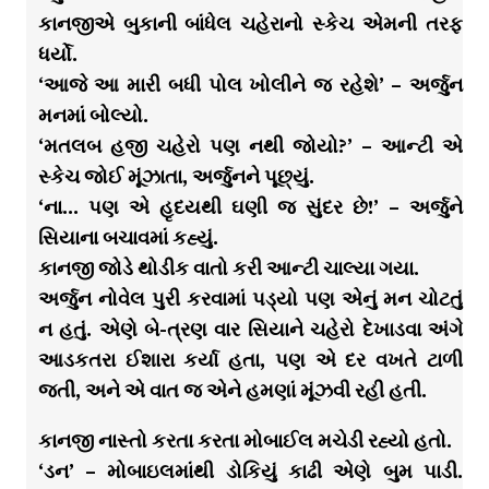
કાનજીએ બુકાની બાંધેલ ચહેરાનો સ્કેચ એમની તરફ
ધર્યો.
‘આજે આ મારી બધી પોલ ખોલીને જ રહેશે’ – અર્જુન
મનમાં બોલ્યો.
‘મતલબ હજી ચહેરો પણ નથી જોયો?’ – આન્ટી એ
સ્કેચ જોઈ મૂંઝાતા, અર્જુનને પૂછ્યું.
‘ના… પણ એ હૃદયથી ઘણી જ સુંદર છે!’ – અર્જુને
સિયાના બચાવમાં કહ્યું.
કાનજી જોડે થોડીક વાતો કરી આન્ટી ચાલ્યા ગયા.
અર્જુન નોવેલ પુરી કરવામાં પડ્યો પણ એનું મન ચોટતું
ન હતું. એણે બે-ત્રણ વાર સિયાને ચહેરો દેખાડવા અંગે
આડકતરા ઈશારા કર્યા હતા, પણ એ દર વખતે ટાળી
જતી, અને એ વાત જ એને હમણાં મૂંઝવી રહી હતી.
કાનજી નાસ્તો કરતા કરતા મોબાઈલ મચેડી રહ્યો હતો.
‘ડન’ – મોબાઇલમાંથી ડોકિયું કાઢી એણે બુમ પાડી.