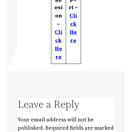
esi
rt –
on
Cli
–
ck
Cli
He
ck
re
He
re
Leave a Reply
Your email address will not be
published.
Required fields are marked