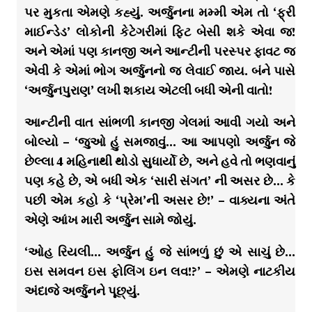
પર મુકતા એમણે કહ્યું. અર્જુનના મમ્મી એમ તો ‘ફ્રી
માઈન્ડેડ’ લોકોની કેટેગરીમાં ફિટ બેસી શકે એવા જ!
અને એમાં પણ કાનજી અને આન્ટીની પરસ્પર ફાવટ જ
એવી કે એમાં ભોગ અર્જુનનો જ લેવાઈ જાય. બંને પાસે
‘અર્જુનપુરાણ’ લખી શકાય એટલી બધી એની વાતો!
આન્ટીની વાત સાંભળી કાનજી ગેલમાં આવી ગયો અને
બોલ્યો – ‘જુઓ હું સમજાવું… આ આપણો અર્જુન જે
છેલ્લા 4 મહિનાથી થોડો સુધાર્યો છે, અને હવે તો ભણવાનું
પણ કહે છે, એ બધી એક ‘સારી સંગત’ ની અસર છે… કે
પછી એમ કહો કે ‘પ્રેમ’ની અસર છે!’ – વાક્યના અંતે
એણે આંખ મારી અર્જુન સામે જોયું.
‘ઓહ રિયલી… અર્જુન હું જે સાંભળું છું એ સાચું છે…
ઇસ સમવન ઇસ ફોલિંગ ઇન લવ!?’ – એમણે નાટકીય
અંદાજે અર્જુનને પૂછ્યું.