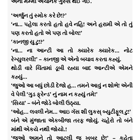
એની મમ્મી અચાનક ગુસ્સે થઈ ગઈ.
‘અર્જુન તું સ્મોક કરે છે!?’
‘ના… પહેલા કરતો હતો હવે નહિ! અને હરામી એ તો તું
પણ કરતો હતો એ પણ તો બોલ!’
‘કાનજી યુ ટુ!?’
‘ના… ના આન્ટી આ તો ક્યારેક ક્યારેક… નોટ
રેગ્યુલરલી!’ – કાનજી એ એનો બચાવ કરતા કહ્યું.
થોડી વારે ચિંતામાં ડૂબી રહ્યા બાદ આન્ટીએ એમને
કહ્યું…
‘જુઓ આ બધું છોડી દેજો હ… તમને આવું ન શોભે! એની
વે પેલી ‘ગુડ ફ્રેન્ડ’ નું નામ ન કહ્યું તમે!’
‘સિયા’ – બંને જોડે બોલી ઉઠ્યા.
‘ઓહ… લવલી નેમ… આઇ ગૅસ શી લુકસ્ બ્યુટીફૂલ ટુ!’
બંને એ મુંજાતા એકબીજા તરફ જોયું. ચહેરો તો બંને
માંથી એકયે નથી જોયો.!
‘જુઓ અમને તો આટલી જ ખબર છે!’ – કહેતા