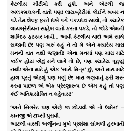
કેટલીય મીટીંગો કરી હશે. અને એટલી જ
અલકમલકની વાતો પણ! લાયબ્રેરીમાં કોઈને ખબર ન
પડે તેમ શેલ્ફ ફરતે દાબે પગે પકડદાવ રમવો, તો ક્યારેક
લાયબ્રેરીયન સાહેબ વાતો કરતા પકડે, તો જોડે એમની
શાબ્દિક ફટકાર ખાવી… આવી કેટલીય યાદો અમે સાથે
સજાવી છે! પણ ખરું કહું ને તો મેં એને ક્યારેય મારા
મનની વાત નથી જણાવી! એના મનમાં પણ મારા માટે
કઈંક હોય એવું મને લાગે તો છે, પણ ક્યારેય પૂછ્યું
નથી! એના માટે હું એક ‘સારો મિત્ર’ છું, અને મારા માટે
હાલ પૂરતું એટલું પણ ઘણું છે! મારા ભણવાનું ફરી શરૂ
કરવા પાછળ એ એક પ્રેરણારૂપ છે એમ કહું તો પણ
કંઈ અતિશયોક્તિ ન કહેવાય!’
‘અને સિગરેટ પણ એણે જ છોડાવી એ તો ઉમેર!’ –
કાનજી એ ટાપ્સી પુરાવી.
આટલી વારથી અર્જુનના મુખે પ્રશંશા સાંભળી હરખાતી