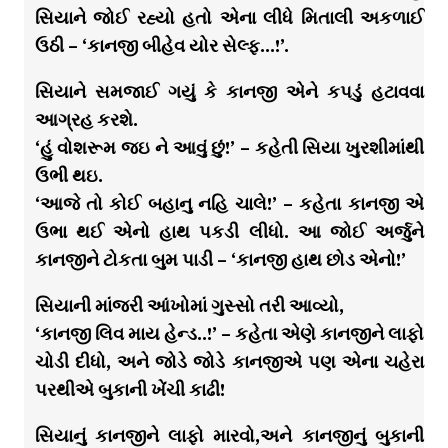
સિયાને જોઈ રહ્યો હતો એના લીધે મિતાલી અકળાઈ
ઉઠી – ‘કાનજી બીહેવ યોર સેલ્ફ…!’.
સિયાને સમજાઈ ગયું કે કાનજી એને કપડું હટાવવા
આગ્રહ કરશે.
‘હું વોશરૂમ જઇ ને આવું છું!’ – કહેતી સિયા ખુરશીમાંથી
ઉભી થઇ.
‘આજે તો કોઈ બહાનુ નહિ ચાલે!’ – કહેતા કાનજી એ
ઉભા થઈ એનો હાથ પકડી લીધો. આ જોઈ અર્જુને
કાનજીને ટોકતા બુમ પાડી – ‘કાનજી હાથ છોડ એનો!’
સિયાની માંજરી આંખોમાં ગુસ્સો તરી આવ્યો,
‘કાનજી લિવ માય હેન્ડ..!’ – કહેતા એણે કાનજીને લાફો
ચોડી દીધો, અને જોડે જોડે કાનજીએ પણ એના ચહેરા
પરથીએ બુકાની ખેંચી કાઢી!
સિયાનું કાનજીને લાફો મારવો,અને કાનજીનું બુકાની