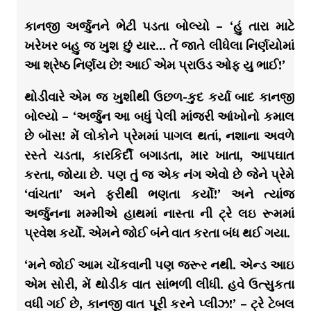
કાનજી અર્જુનને ભેટી પડતા બોલ્યો – ‘હું તારા માટે
ખરેખર બહુ જ ખુશ છું યાર… તેં જાતે લીધેલા નિર્ણયોમાં
આ શ્રેષ્ઠ નિર્ણય છે! આઈ એમ પ્રાઉડ ઓફ યુ ભાઈ!’
થોડીવારે એમ જ ખુશીથી ઉછળ-કુદ કર્યા બાદ કાનજી
બોલ્યો – ‘અર્જુન આ બધું પેલી માંજરી આંખોનો કમાલ
છે બૉસ! મેં લોકોને પ્રેમમાં પાગલ થતાં, નશાના અવળે
રસ્તે ચડતા, કારકિર્દી બગાડતા, માર ખાતા, આપઘાત
કરતા, જોયા છે. પણ તું જ એક નંગ એવો છે જેને પ્રેમે
‘વાંચતા’ અને ફરીથી ભણતા કર્યો!’ અને ત્યાંજ
અર્જુનના મમ્મીએ હાથમાં નાસ્તા ની ટ્રે લઇ રૂમમાં
પ્રવેશ કર્યો. એમને જોઈ બંને વાત કરતા બંધ થઈ ગયા.
‘મને જોઈ આમ ચોંકવાની પણ જરૂર નથી. એન્ડ આઇ
એમ સોરી, મેં થોડીક વાત સાંભળી લીધી. હવે ઉત્સુકતા
વધી ગઈ છે, કાનજી વાત પૂરી કરને પ્લીઝ!’ – ટ્રે ટેબલ