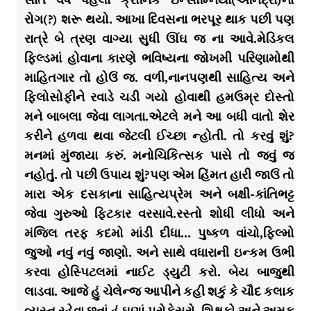
રોગ(?) શરૂ થયો. આખા દિવસના ભરપૂર થાક પછી પણ
રાત્રે બે ત્રણ વાગ્યા સુધી ઊંઘ જ ના આવે.મેડિકલ
ફિલ્ડમાં હોવાના કારણે ભવિષ્યના જોખમી પરિણામોથી
માહિતગાર તો હોઉં જ. વળી,નાનપણથી સાહિત્ય અને
ફિલોસોફીને રવાડે ચડી ગયો હોવાથી હમઉમ્ર દોસ્તો
મને બાબલા જેવા લાગતા.એટલે મને આ બધી વાતો શેર
કરીને હળવા થવા જેટલી ઈચ્છા ન્હોતી. તો કરવું શું?
મનમાં મુંજાયા કરું. મનોચિકિત્સક પાસે તો જવું જ
નહોતું. તો પછી ઉપાય શું?પણ એમ હિંમત હારી જાઉં તો
મારા એક દસકાના સાહિત્યપ્રેમ અને બક્ષી-કાંતિભટ્ટ
જેવા ગુરુઓ ફિટકાર વરસાવે.રસ્તો શોધી લીધો અને
મંજિલ તરફ કદમો માંડી દીધા… પુષ્કળ વાંચો,ફિલ્મો
જુઓ નવું નવું જાણો. અને સાથે વધારાની ઇન્કમ ઉભી
કરવા હોસ્પિટલમાં નાઈટ ડ્યુટી કરો. બેય બાજુથી
લાડવા. આજે હું ચેલેન્જ આપીને કહી શકું કે ચૌદ કલાક
વ્યસ્ત રહેવા છતાં હું ઘણાં પ્રોફેસરો, શિક્ષકો અને અમુક