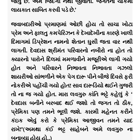
જોવું છે. એમ જિંદગી નથી જીવાતી. જગતના ચોકમાં
લાયકાત સાબિત કરવી પડે છે.’
જવાબદારીઓ પ્રમાણમાં ઓછી હોય તો સાચા ખોટા
પ્રેમ અને ફાલતુ કમપેરિઝન કે દેખાદેખીના કારણે ખાલી
દિમાગમાં ડિપ્રેશન નામનો શેતાન ઘુસી જતા વાર નથી
લાગતી. દેવદાસ શ્રીમંત પરિવારનો નબીરો ના હોત તો
ક્યારનો પારોને દિલમાં મમળાવીને મજૂરીએ લાગી ગયો
હોત અને પરિવારને નિભાવતા નિભાવતા ગઝલો
શાયરીઓ સાંભળીને એક પેગ દારૂ પીને બીજે દિવસે ફરી
નોકરીએ પહોંચી ગયો હોત! સાવ દારૂડિયો થઈને ગુજરી
તો ના જ ગયો હોત. મારા લવગુરુ કાંતિ ભટ્ટે કહેલું કે ‘
દેવદાસ બનીને બરબાદ થઈ જશો તો જગત તો ઠીક,
પ્રેમિકા પણ તમને ભૂલી જશે. કારમી મહેનત કરીને
કંઇક એવું કરો કે પ્રેમિકા આજીવન તમને યાદ
રાખે!'(અમથા કંઈ ભટ્ટ સાહેબને અમે લવગુરુ ના
બનાવ્યા હોય હો..)