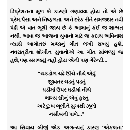
ડિપ્રેશનના મૂળ બે કારણો ગણાવવા હોય તો એ છે
પ્રેમ,પૈસા અને નિષ્ફળતા. અને દરેક રીતે સમજદાર નવી
પેઢી એ વાત ભૂલી જાય છે કે આમાનું કંઈ જ શાશ્વત
નથી. આવા જ આજના યુવાનો માટે જ કદાચ અવિનાશ
વ્યાસે આગોતરું મજાનું ગીત લખી રાખ્યું હશે.
નવરાત્રીના શોખીન યુવાનોએ આ ગીત સાંભળ્યું જ
હશે,પણ સમજ્યું નહીં હોય એની પણ ગેરેન્ટી…
“ચકડોળ ચઢે ઊંચે નીચે એવું
જીવતર ચડતું પડતું
ઘડીમાં ઉપર ઘડીમાં નીચે
ભાગ્ય સૌનું એવું ફરતું
અરે દુ:ખ ભૂલીને સુખથી ઝૂલો
નસીબની પાળે…”
આ સિવાય બીજું એક અગત્યનું કારણ ‘એકલતા’