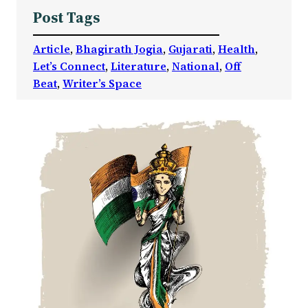
Post Tags
Article
, 
Bhagirath Jogia
, 
Gujarati
, 
Health
, 
Let’s Connect
, 
Literature
, 
National
, 
Off
Beat
, 
Writer’s Space