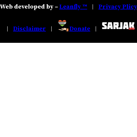
Web developed by –
Leanfly ™
Privacy Plic
|
Disclaimer
Donate
|
|
|