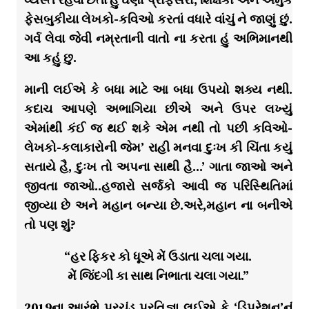
ફેસબુકીયા લેખકો-કવિઓ કરતાં વધારે વાંચું ને જાણું છું.
ગર્વ લેવા જેવી નમ્રતાની વાતો ના કરતા હું અભિમાનથી
આ કહું છુ.
માની લઈએ કે બધા માટે આ બધા ઉપયો શક્ય નથી.
કદાચ આપણે અભાગિયા છીએ અને ઉપર લખ્યું
એમાંથી કંઈ જ થઈ શકે એમ નથી તો પછી કવિઓ-
લેખકો-કલાકારોની જેમ’ રાહી મનવા દુઃખ કી ચિંતા કયું
સતાયે હૈ, દુઃખ તો અપના સાથી હૈ…’ ગાતા જાઓ અને
જીવતા જાઓ..હજારો સર્જકો આવી જ પરિસ્થિતિમાં
જીવ્યા છે અને મહાન બન્યા છે.અરે,મહાન ના બનીએ
તો પણ શું?
“હર ફિકર કો ધૂએ મેં ઉડાતા ચલા ગયા.
મેં જિંદગી કા સાથ નિભાતા ચલા ગયા.”
2019ના આરંભે પ્રચંડ પ્રતિજ્ઞા લઈએ કે ‘ડિપ્રેશન’નું