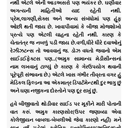
નથી એટલે એની આડઅસરો પણ ભયંકર છે. ઘણીવાર
અગત્યની માહિતીઓ યાદ રહેતી નથી.
પ્રેમ,લાગણી,સેક્સ અને અન્ય સંબંધોમાં પણ હૂંફ
ઓછી થતી જાય છે. ખાવાપીવામાં કે બીજા મોજશોખો
પ્રત્યે પણ એટલી ચાહના રહેતી નથી. કારણ કે
ચેતાતંત્ર જ નબળું પડી જાય છે.વળી,ધીરે ધીરે દવાઓનું
રેઝીઝટન્સ તો આવવાનું જ. ડોઝ વધતો જવાનો એમ
સાઈડઈફેક્ટસ પણ..(અમુક સામાન્ય મેડીસીન્સનાં
નામ લખવાનું ટાળ્યું છે કારણ કે ગેરઉપયોગ થવાની
પૂરેપૂરી સંભાવના છે.) એટલે ખાસ ગંભીર તીવ્રતા વગર હું
મેડિકલ ફિલ્ડના આ એકમાત્ર ડિપાર્ટમેન્ટથી દુર ભાગુ છું
અને ઘણા નજીકના દોસ્તોને પણ દૂર રાખું છું.
હવે બીજીવાતો થોડીવાર સાઈડ પર મૂકીને મારી પોતાની
વાત કરું. અમુક કારણસોર(ઉપર જણાવ્યા એવા
કોલેજીયન બાબલા-બેબલીઓ જેવા કારણો નહીં) મને
સાત વર્ષ પહેલાં ક્રોનિક ઇન્સોમ્નિયા(અનિદ્રા)નો