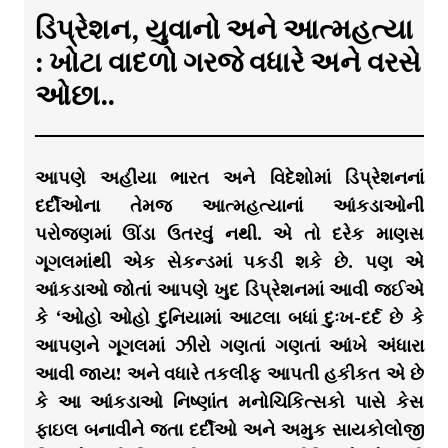
ડિપ્રેશન, યુવાનો અને આત્મહત્યા
: ખોટા વાદળો ગરજે વધારે અને વરસે
ઓછા..
આપણે અહીંયા ભારત અને વિદેશોમાં ડિપ્રેશનનાં
દર્દીઓના તેમજ આત્મહત્યાનાં આંકડાઓની
પરોજણમાં ઊંડા ઉતરવું નથી. એ તો દરેક માણસ
ગૂગલમાંથી એક સેકન્ડમાં પકડી શકે છે. પણ એ
આંકડાઓ જોતાં આપણે ખુદ ડિપ્રેશનમાં આવી જઈએ
કે ‘ઓહો ઓહો દુનિયામાં આટલા બધાં દુઃખ-દર્દ છે કે
આપણને ગૂગલમાં ઝીરો ગણતાં ગણતાં આંખે અંધારા
આવી જાય! અને વધારે તકલીફ આપતી હકીકત એ છે
કે આ આંકડાઓ નિષ્ણાંત મનોચિકિત્સકો પાસે કેસ
ફાઇલ બનાવીને જતા દર્દીઓ અને અમુક સાયકોલોજી