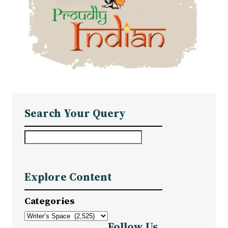
Search Your Query
S
e
a
Explore Content
r
c
Categories
h
Follow Us