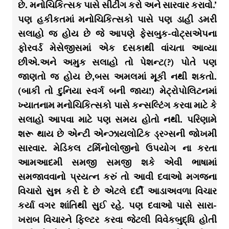
છે. મનોચિકિત્સક પાસે સીટીંગ કરો અને સારવાર કરાવો.’
પણ હકીકતમાં મનોચિકિત્સકો પાસે પણ ડાહી ડમરી
સલાહો જ હોય છે જે આપણે ફેસબુક-વોટ્સએપના
ફોરવર્ડ મેસેજીસમાં એક દસકાથી વાંચતા આવ્યા
છીએ.અને અમુક સલાહો તો પેશન્ટ(?) પોતે પણ
જાણતો જ હોય છે,બસ અમલમાં મૂકી નથી શકતો.
(બાકી તો દુનિયા સ્વર્ગ બની જાય!) મેટ્રોપોલિટનમાં
ખ્યાતનામ મનોચિકિત્સકો પાસે કન્સલ્ટિંગ કરવા માટે કે
સલાહો આપવા માટે પણ સમય હોતો નથી. પરિણામે
શરૂ થાય છે એન્ટી એન્ઝાયલોટિક ડ્રગ્સની જોખમી
સારવાર. મેડિકલ ટર્મિનોલોજીનો ઉપયોગ ના કરતા
આમઆદમી સમજી સમજી શકે એવી ભાષામાં
સમજાવવાનો પ્રયત્ન કરું તો આવી દવાઓ મગજના
વિચારો સુન્ન કરી દે છે એટલે દર્દી આડાઅવળા વિચાર
કર્યા વગર શાંતિથી સુઈ રહે. પણ દવાઓ પાસે સારા-
ખરાબ વિચારને ફિલ્ટર કરવા જેટલી વિવેકબુદ્ધિ હોતી