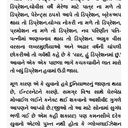
ડિપ્રેશન,ચોવીસ વર્ષે મેરેજ માટે પાત્ર ના મળે તો
ડિપ્રેશન, પેરેન્ટ્સ ઠપકો આપે તો ડિપ્રેશન, બ્રેકઅપ
થાય તો ડિપ્રેશન.યોગ્ય નોકરી ના મળે તો ડિપ્રેશન,
પ્રમોશન ના મળે તો ડિપ્રેશન. નવ પરિણીત પતિ-
પત્નીમાં અણબનાવ થાય તો ડિપ્રેશન. અમુક વીસ
વરસના લબરમુછીયાઓ અને અઢાર વર્ષની ચાંપલી
છોકરીઓ તો ગર્વથી કહે છે કે ‘યાર, હું ડિપ્રેશનમાં છું.’
આવાને એક એક પાછલા ભાગે કચકચાવીને લાત મારો
તો બધું ડિપ્રેશન હવામાં ઉડી જાય.
મૂળ કારણ એ કે યુવાનો હવે દુનિયાભરનું જાણતા થયા
છે, ઈન્ટરનેટને કારણે. સમગ્ર વિશ્વ સાથે ઘેરબેઠા
મોબાઈલ લઈને કનેક્ટ થઈ શકવાનો આશીર્વાદ ગુગલે
આપણને આપ્યો છે.(જીઓ તો આ માટે સોનામાં સુગંધ
ભળી ગઈ છે એમ કહી શકાય!) પણ કમનસીબે દરેક
યુવાનો એટલો પુખ્ત નથી હોતા કે ગ્લોબલાઈઝેશન