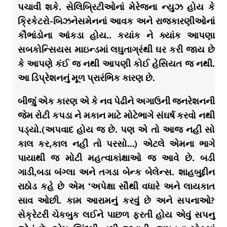
પચાવી શકે. સેલિબ્રિટીઓનાં મેરેજના ન્યુઝ હોય કે
ક્રિકેટરો-બિઝનેસમેનનાં આવક અને રાજકારણીઓનાં
કૌભાંડોના આંકડા હોય.. કયાંક ને ક્યાંક આપણા
સબકોન્સિયસ માઇન્ડમાં લઘુતાગ્રંથી ઘર કરી જાય છે
કે આપણે કંઈ જ નથી આપણી કોઈ હેસિયત જ નથી.
આ ડિપ્રેશનનું મૂળ પ્રારંભિક કારણ છે.
બીજું એક કારણ એ કે નવ પેઢીને અગાઉની જનરેશનની
જેમ રોટી કપડા ને મકાન માટે મોટેભાગે સંઘર્ષ કરવો નથી
પડ્યો.(અપવાદ હોય જ છે. પણ એ તો આજ નહી સો
કાલ કર,કાલ નહીં તો પરસો…) એટલે એમના ભાગે
પાયાથી જ મોટી મહત્વાકાંક્ષાઓ જ આવે છે. બડી
ગાડી,બડા બંગ્લા અને તગડા બેન્ક બેલેન્સ. શાહબુદ્દીન
રાઠોડ કહે છે એમ ‘અપેક્ષા સૌથી વધારે અને લાયકાત
સાવ ઓછી. કામ આરામનું કરવું છે અને સપનાઓ?
સેક્રેટરી ચેકબુક લઈને પાછળ ફરતી હોય એવું સપનુ