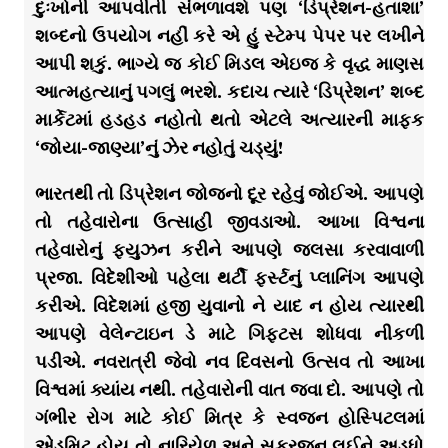
દુઃખોની આપવીતી સંભળાવશે પણ ‘ડિપ્રેશન-હતાશા’
શબ્દનો ઉપયોગ નહીં કરે એ હું સ્ટેમ્પ પેપર પર લખીને
આપી શકું. ભાગ્યે જ કોઈ મિડલ એઇજ કે વૃદ્ધ માણસ
આત્મહત્યાનું પગલું ભરશે. કદાચ ત્યારે ‘ડિપ્રેશન’ શબ્દ
માર્કેટમાં હડહડ નહોતો થતો એટલે અત્યારની માફક
‘જોયા-જાણ્યા’નું ઝેર નહોતું ચડ્યું!
ભારતથી તો ડિપ્રેશન જોજનો દૂર રહેવું જોઈએ. આપણે
તો તહેવારોના ઉત્સાહી જીવડાઓ. આખા વિશ્વના
તહેવારોનું ફ્યુઝન કરીને આપણે જલસા કરવાવાળી
પ્રજા. વિદેશીઓ પહેલા થર્ટી ફર્સ્ટનું પ્લાનિંગ આપણે
કરીએ. વિદેશમાં હજી યુવાનો ને યાદ ન હોય ત્યારથી
આપણે વેલેન્ટાઇન ડે માટે ગિફ્ટસ શોધવા નીકળી
પડીએ. નવરાત્રી જેવો નવ દિવસનો ઉત્સવ તો આખા
વિશ્વમાં ક્યાંય નથી. તહેવારોની વાત જવા દો. આપણે તો
ગંભીર રોગ માટે કોઈ મિત્ર કે સ્વજન હોસ્પિટલમાં
એડમિટ હોય તો નારિયેળ અને સફરજન લઈને અડધો