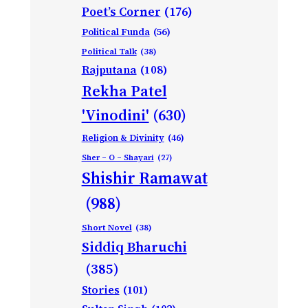
Poet’s Corner
(176)
Political Funda
(56)
Political Talk
(38)
Rajputana
(108)
Rekha Patel
'Vinodini'
(630)
Religion & Divinity
(46)
Sher – O – Shayari
(27)
Shishir Ramawat
(988)
Short Novel
(38)
Siddiq Bharuchi
(385)
Stories
(101)