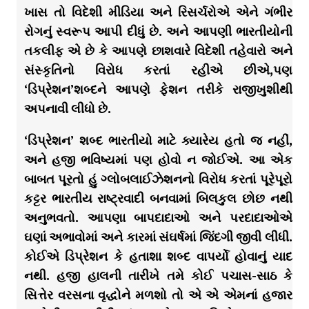
ખાસ તો વિદેશી મીડિયા અને રિસર્ચરોએ એને ગંભીર
રોગનું સ્વરૂપ આપી દીધું છે. અને આપણી ભારતીયોની
તકલીફ એ છે કે આપણે છાશવારે વિદેશી તહેવારો અને
સંસ્કૃતિનો વિરોધ કરતાં રહીએ છીએ,પણ
‘ડિપ્રેશન’શબ્દને આપણે ફેશન તરીકે રાજીખુશીથી
અપનાવી લીધો છે.
‘ડિપ્રેશન’ શબ્દ ભારતીયો માટે ક્યારેય હતો જ નહીં,
અને હજી ભવિષ્યમાં પણ હોવો ન જોઈએ. આ એક
બાબત પૂરતો હું ગ્લોબલાઈઝેશનનો વિરોધ કરતાં પૂરેપૂરો
કટ્ટર ભારતીય રાષ્ટ્રવાદી બનવામાં બિલકુલ છોછ નથી
અનુભવતો. આપણા બાપદાદાઓ અને પરદાદાઓએ
ઘણાં અભાવોમાં અને કારમાં સંઘર્ષમાં જિંદગી જીવી લીધી.
કોઈએ ડિપ્રેશન કે હતાશા શબ્દ વાપર્યો હોવાનું યાદ
નથી. હજી હાલની તારીખે તમે કોઈ પચાસ-સાઠ કે
સિત્તેર વરસના વૃદ્ધોને મળશો તો એ એ એમનાં હજાર