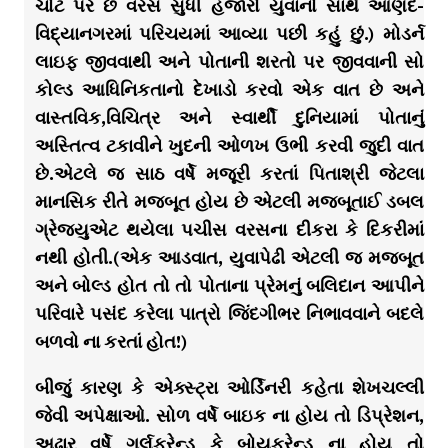
ચોટ પર છ વરસ સુધી હજારો યુવાનો સાથે આણંદ-
વિદ્યાનગરમાં પરિચયમાં આવ્યા પછી કહું છું.) મોડર્ન
લાઇફ જીવવાથી અને પોતાની શરતો પર જીવવાની સો
કોલ્ડ આધિનિકતાનો દેખાડો કરવો એક વાત છે અને
વાસ્તવિક,વિચિત્ર અને સ્વાર્થી દુનિયામાં પોતાનું
અસ્તિત્વ ટકાવીને ખુદની ઓળખ ઉભી કરવી જુદી વાત
છે.એટલે જ સાઠ વર્ષે મજૂરી કરતાં પિતાશ્રી જેટલા
માનસિક રીતે મજબૂત હોય છે એટલી મજબૂતાઈ ડબલ
ગ્રેજ્યુએટ થયેલા પચીસ વરસના દીકરા કે દિકરીમાં
નથી હોતી.(એક આડવાત, યુવાપેઢી એટલી જ મજબૂત
અને બોલ્ડ હોત તો તો પોતાના પ્રેમનું બલિદાન આપીને
પરિવારે પસંદ કરેલા પાત્રો જિંદગીભર નિભાવવાને બદલે
બળવો ના કરતાં હોત!)
બીજું કારણ કે એક્સ્ટ્રા ઓર્ડિનરી કહેતા શેખચલ્લી
જેવી અપેક્ષાઓ. સોળ વર્ષે બાઇક ના હોય તો ડિપ્રેશન,
અઢાર વર્ષે ગર્લફ્રેન્ડ કે બોયફ્રેન્ડ ના હોય તો