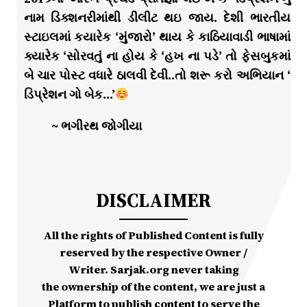
નામ ડિક્શનરીમાંથી ડીલીટ થઇ જાય. દેશી ભારતીય
સ્ટાઇલમાં કયારેક ‘મુંજારો’ થાય કે કાઠિયાવાડી ભાષામાં
ક્યારેક ‘સોરવતું ના હોય કે ‘હખ ના પડે’ તો ફેસબુકમાં
બે ચાર પોસ્ટ વધારે ઠાલવી દેવી..તો શરૂ કરો અભિયાન ‘
ડિપ્રેશન ગો બેક…’
~ ભગીરથ જોગીયા
DISCLAIMER
All the rights of Published Content is fully
reserved by the respective Owner /
Writer. Sarjak.org never taking
the ownership of the content, we are just a
Platform to publish content to serve the