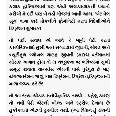
કલાક હોસ્પિટલમાં પણ એવી અલકમલકની પંચાતો
કરીએ કે દર્દી પણ બે ઘડી મોજમાં આવી જાય. ‘ગેટ વેલ
સૂન’ વાળા કાર્ડ મોકલીને ફોર્મલિટી કરતા વિદેશીઓને
ડિપ્રેશન મુબારક!
તો પછી સવાલ એ આવે કે જૂની પેઢી કરતાં
કમપેરિઝનમાં સુખી અને સગવડોમાં જીવતી, બોલ્ડ અને
બ્યુટીફૂલ ગ્લોબલ લાઇફ જીવતી (કદાચ વર્તમાનમાં
થોડાક અભાવ હોય તો ય નજીકના જ ભવિષ્યમાં સુખી
સમૃદ્ધ થવાના ચાન્સીસ એમની પાસે પુરેપુરા છે જ.)
યંગજનરેશન જ શું કામ ડિપ્રેશન, ડિપ્રેશન,ડિપ્રેશનની
માળા જપ્યા કરે છે!
તો આ રહ્યા થોડાક મનોવૈજ્ઞાનિક તથ્યો… પહેલું કારણ
તો નવી પેઢી જેટલી બોલ્ડ અને સ્ટ્રોંગ દેખાય છે
હકીકતમાં એટલી હરગીઝ નથી. (આ વિધાન હું ડંકાની