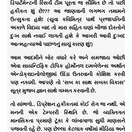
ડિપાર્ટમેન્ટની રિસર્ચ ટીમ પૂરતા જ સીમિત છે તો પછી
હકીકત શું છે??? આ જાણવાની લગભગ તમામને
ઉત્સુકતા હશે! (યુવા કવિમિત્ર પાર્થ પ્રજાપતિની
અકાળે વિદાય બાદ તો મારા સહિત ઘણાં બીજા દોસ્તોને
દુઃખ સાથે નવાઈ લાગતી હશે કે આખરી આવી દુઃખદ
આત્મહત્યાઓ પાછળનું સાચું કારણ શું!)
આમ આદમીને બોર વધારે કરે અને સમજાય ઓછી
એવા સાયન્ટિફિક ટોપિક હોર્મોનલ ઇમબેલેન્સ અર્થાત
એન્ડોક્રાઇનોલોજીમાં ઊંડા ઉતરવાની કોશિશ કરવી
પણ નકામી. આપણે તો ‘સબ કા સાથ સબકા વિકાસ’
સૂત્ર મુજબ જ્ઞાન સાથે ગમ્મત કરવાની છે.
તો સાંભળો.. ડિપ્રેશન હકીકતમાં કોઈ રોગ જ નથી. એ
મનની એક ટેમ્પરરી સ્થિતિ છે. જે વ્યક્તિગત
માનસિકતા પ્રમાણે ટૂંકા કે લાંબાગાળા સુધી માણસને
પજવતી રહે છે. પણ છેલ્લા કેટલાક વર્ષોમાં મીડિયા અને