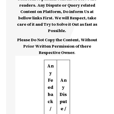
readers. Any Dispute or Query related
Content on Platform, Do inform Us at
bellow links First. We will Respect, take
care of it and Try to Solve it Out as fast as
Possible.
Please Do Not Copy the Content, Without
Prior Written Permission of there
Respective Owner.
An
y
Fe
An
ed
y
ba
Dis
ck
put
/
e /