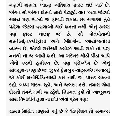
ગણાવી શકાય. લાઇફ અતિશય ફાસ્ટ થઈ ગઈ છે.
અંગત માં અંગત દોસ્તો સાથે પેટછૂટી વાત કરવા જેટલો
સમય પણ ભાગ્યે જ ફાળવી શકાય છે. સગાઓ હવે
પહેલા જેટલા વ્હાલાઓ થઈ શકતા નથી એનું કારણ
પણ ફાસ્ટ લાઇફ જ છે. સૌ પોતપોતાની
મસ્તીમાં,તકલીફોમાં અને જિંદગીના આયોજનોમાં
વ્યસ્ત છે. એટલે શરીરથી ક્લોઝ આવી શકો તો પણ
મનથી ના જ આવી શકો. આ ખરેખર થોડી પીડા આપે
એવી કડવી હકીકત છે. પણ પ્રોબ્લેમ છે એનું
સોલ્યુશન પણ છે જ. ઝુકરે ફેસબુક-વોટ્સએપ બનાવ્યું
એ કોઈ મનોચિકિત્સાથી કમ નથી જ. પોસ્ટ લખતા
રહો, ગપ્પા મારતા રહો, અને જલસા કરો. તમારા જેવા
દોસ્તો તમને મળી જ રહેશે. કિસ્મત હશે તો આજીવન
સાથ નિભાવીને હાથ ના છોડે એવો પ્રેમ પણ!
ડાહ્યા શિક્ષિત માણસો કહે છે કે ‘ડિપ્રેશન તો સમાન્ય