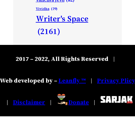
Vividha
(29)
Writer's Space
(2161)
2017 – 2022, All Rights Reserved
|
Web developed by –
Leanfly ™
Privacy Plic
|
Disclaimer
Donate
|
|
|