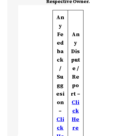
Respective Owner.
An
y
Fe
An
ed
y
ba
Dis
ck
put
/
e /
Su
Re
gg
po
esi
rt –
on
Cli
–
ck
Cli
He
ck
re