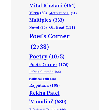
Mital Khetani
(464)
Mitra
(85)
Motivational
(51)
Multiplex
(333)
Off Beat
(111)
Novel
(59)
Poet's Corner
(2738)
Poetry
(1075)
Poet’s Corner
(176)
Political Funda
(56)
Political Talk
(38)
Rajputana
(108)
Rekha Patel
'Vinodini'
(630)
Religion & Divinity
(46)