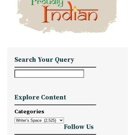
Search Your Query
S
e
a
Explore Content
r
c
Categories
h
Follow Us