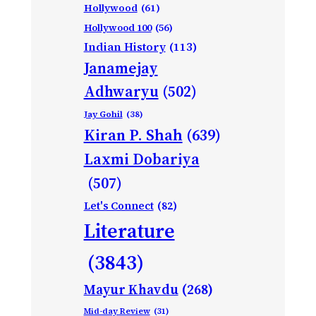
Hollywood
(61)
Hollywood 100
(56)
Indian History
(113)
Janamejay
Adhwaryu
(502)
Jay Gohil
(38)
Kiran P. Shah
(639)
Laxmi Dobariya
(507)
Let's Connect
(82)
Literature
(3843)
Mayur Khavdu
(268)
Mid-day Review
(31)