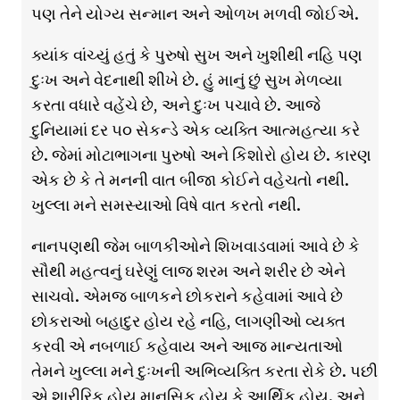
પણ તેને યોગ્ય સન્માન અને ઓળખ મળવી જોઈએ.
ક્યાંક વાંચ્યું હતું કે પુરુષો સુખ અને ખુશીથી નહિ પણ
દુઃખ અને વેદનાથી શીખે છે. હું માનું છું સુખ મેળવ્યા
કરતા વધારે વહેંચે છે, અને દુઃખ પચાવે છે. આજે
દુનિયામાં દર ૫૦ સેકન્ડે એક વ્યક્તિ આત્મહત્યા કરે
છે. જેમાં મોટાભાગના પુરુષો અને કિશોરો હોય છે. કારણ
એક છે કે તે મનની વાત બીજા કોઈને વહેચતો નથી.
ખુલ્લા મને સમસ્યાઓ વિષે વાત કરતો નથી.
નાનપણથી જેમ બાળકીઓને શિખવાડવામાં આવે છે કે
સૌથી મહત્વનું ઘરેણું લાજ શરમ અને શરીર છે એને
સાચવો. એમજ બાળકને છોકરાને કહેવામાં આવે છે
છોકરાઓ બહાદુર હોય રહે નહિ, લાગણીઓ વ્યક્ત
કરવી એ નબળાઈ કહેવાય અને આજ માન્યતાઓ
તેમને ખુલ્લા મને દુઃખની અભિવ્યક્તિ કરતા રોકે છે. પછી
એ શારીરિક હોય માનસિક હોય કે આર્થિક હોય. અને