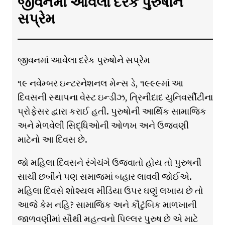
જીવનમાં આવેલા દરેક પુરુષોને
સપ્રેમ
જીવનમાં આવેલા દરેક પુરુષોને સપ્રેમ
૧૯ નવેમ્બર ઇન્ટરનેશનલ મેન્સ ડે, ૧૯૯૯માં આ
દિવસની સ્થાપના વેસ્ટ ઇન્ડીઝ, ત્રિનીદાદ યુનિવર્સીટીના
પ્રોફેસર દ્વારા કરાઈ હતી. પુરુષોની આર્થિક સામાજિક
અને મેળવેલી સિદ્ધિઓની ઓળખ અને ઉજવણી
માટેનો આ દિવસ છે.
જો મહિલા દિવસને રંગેચંગે ઉજવાતો હોય તો પુરુષની
સાચી છબીને પણ સમાજમાં બહાર લાવવી જોઈએ.
મહિલા દિવસે શોશ્યલ મીડિયા ઉપર ઘણું લખાય છે તો
આજે કેમ નહિ? સામાજિક અને કૌટુંબિક માળખાની
જાળવણીમાં સૌથી મહત્વનો પિલ્લર પુરુષ છે એ માટે