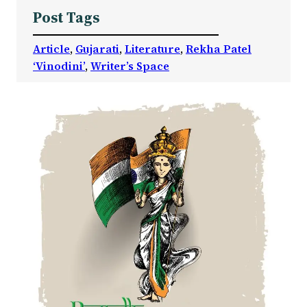
Post Tags
Article
, 
Gujarati
, 
Literature
, 
Rekha Patel
‘Vinodini’
, 
Writer’s Space