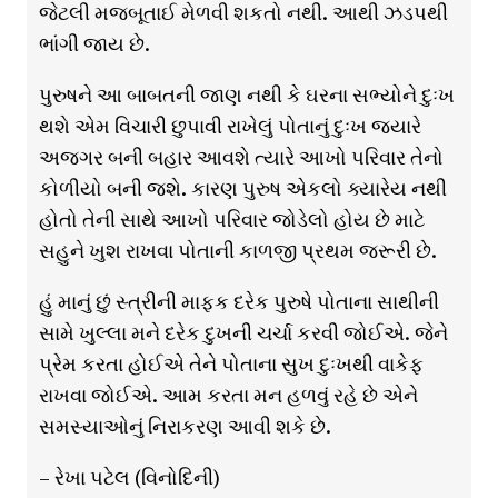
જેટલી મજબૂતાઈ મેળવી શકતો નથી. આથી ઝડપથી
ભાંગી જાય છે.
પુરુષને આ બાબતની જાણ નથી કે ઘરના સભ્યોને દુઃખ
થશે એમ વિચારી છુપાવી રાખેલું પોતાનું દુઃખ જ્યારે
અજગર બની બહાર આવશે ત્યારે આખો પરિવાર તેનો
કોળીયો બની જશે. કારણ પુરુષ એકલો ક્યારેય નથી
હોતો તેની સાથે આખો પરિવાર જોડેલો હોય છે માટે
સહુને ખુશ રાખવા પોતાની કાળજી પ્રથમ જરૂરી છે.
હું માનું છું સ્ત્રીની માફક દરેક પુરુષે પોતાના સાથીની
સામે ખુલ્લા મને દરેક દુખની ચર્ચા કરવી જોઈએ. જેને
પ્રેમ કરતા હોઈએ તેને પોતાના સુખ દુઃખથી વાકેફ
રાખવા જોઈએ. આમ કરતા મન હળવું રહે છે એને
સમસ્યાઓનું નિરાકરણ આવી શકે છે.
– રેખા પટેલ (વિનોદિની)