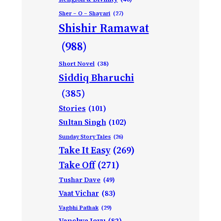
Sher – O – Shayari
(27)
Shishir Ramawat
(988)
Short Novel
(38)
Siddiq Bharuchi
(385)
Stories
(101)
Sultan Singh
(102)
Sunday Story Tales
(26)
Take It Easy
(269)
Take Off
(271)
Tushar Dave
(49)
Vaat Vichar
(83)
Vagbhi Pathak
(29)
Vanchva Jevu
(82)