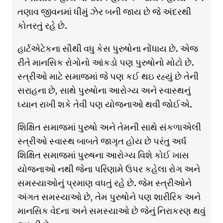
તણાવ જીવનમાં ધીમું ઝેર બની જાય છે જે અંદરથી
કોતરતું રહે છે.
હાર્ટએટેકના સૌથી વધુ કેસ પુરુષોના નોંધાય છે. એજ
રીતે માનસિક રોગોનો આંકડો પણ પુરુષોનો મોટો છે.
સ્ત્રીઓ માટે સમાજમાં જે પણ કઈ થઇ રહ્યું છે તેની
સરાહના છે, સાથે પુરુષોના આરોગ્ય અને સ્વાસ્થનું
ઘ્યાન રાખી શકે તેવી પણ યોજનાઓ થવી જોઈએ.
શિક્ષિત સમાજમાં પુરુષો અને તેમની સાથે સંકળાએલી
સ્ત્રીઓ સ્વાસ્થ બાબતે જાગૃત હોય છે પરંતુ અર્ધ
શિક્ષિત સમાજમાં પુરુષના આરોગ્ય વિશે કોઈ ખાસ
યોજનાઓ નથી જેના પરિણામે ઉપર કહેલા રોગ અને
સમસ્યાઓનું પ્રમાણ વધતું રહે છે. જેમ સ્ત્રીઓને
અંગત સમસ્યાઓ છે, તેમ પુરુષોને પણ શારીરિક અને
માનસિક વેદના અને સમસ્યાઓ છે જેનું નિરાકરણ થવું