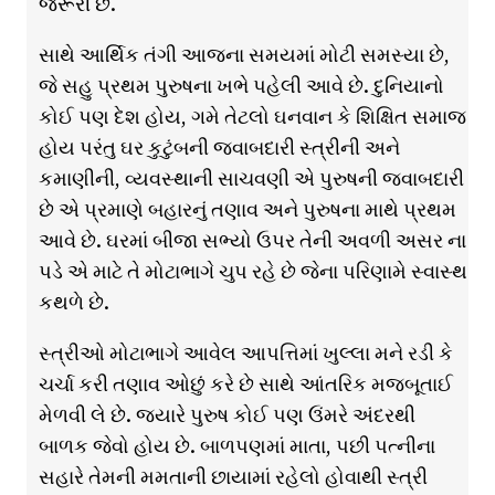
જરૂરી છે.
સાથે આર્થિક તંગી આજના સમયમાં મોટી સમસ્યા છે,
જે સહુ પ્રથમ પુરુષના ખભે પહેલી આવે છે. દુનિયાનો
કોઈ પણ દેશ હોય, ગમે તેટલો ઘનવાન કે શિક્ષિત સમાજ
હોય પરંતુ ઘર કુટુંબની જવાબદારી સ્ત્રીની અને
કમાણીની, વ્યવસ્થાની સાચવણી એ પુરુષની જવાબદારી
છે એ પ્રમાણે બહારનું તણાવ અને પુરુષના માથે પ્રથમ
આવે છે. ઘરમાં બીજા સભ્યો ઉપર તેની અવળી અસર ના
પડે એ માટે તે મોટાભાગે ચુપ રહે છે જેના પરિણામે સ્વાસ્થ
કથળે છે.
સ્ત્રીઓ મોટાભાગે આવેલ આપત્તિમાં ખુલ્લા મને રડી કે
ચર્ચા કરી તણાવ ઓછું કરે છે સાથે આંતરિક મજબૂતાઈ
મેળવી લે છે. જ્યારે પુરુષ કોઈ પણ ઉંમરે અંદરથી
બાળક જેવો હોય છે. બાળપણમાં માતા, પછી પત્નીના
સહારે તેમની મમતાની છાયામાં રહેલો હોવાથી સ્ત્રી