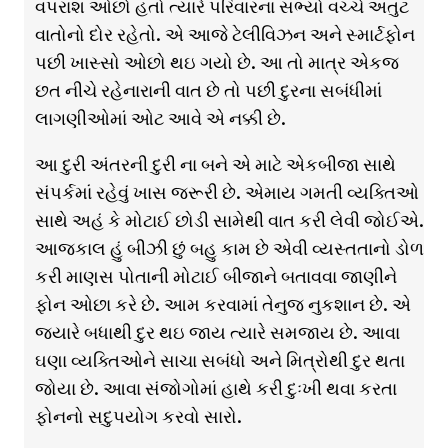
વપરાશ ઓછો હતો ત્યારે પરિવારના સભ્યો વચ્ચે અતુટ
વાતોનો દોર રહેતો. એ આજે ટેલીવિઝન અને સ્માર્ટફોન
પછી ખાસ્સો ઓછો થઇ ગયો છે. આ તો માત્ર એકજ
છત નીચે રહેનારાની વાત છે તો પછી દુરના સબંધીમાં
લાગણીઓમાં ઓટ આવે એ નક્કી છે.
આ દુરી અંતરની દુરી ના બને એ માટે એકબીજા સાથે
સંપર્કમાં રહેવું ખાસ જરૂરી છે. એમાય ગમતી વ્યક્તિઓ
સાથે અહં કે મોટાઈ છોડી સામેથી વાત કરી લેવી જોઈએ.
આજકાલ હું બીઝી છું બહુ કામ છે એવી વ્યસ્તતાનો ડોળ
કરી માણસ પોતાની મોટાઈ બીજાને બતાવવા જાણીને
ફોન ઓછા કરે છે. આમ કરવામાં તેનુજ નુકશાન છે. એ
જ્યારે બધાથી દુર થઇ જાય ત્યારે સમજાય છે. આવા
ઘણા વ્યક્તિઓને સાચા સબંધો અને મિત્રોથી દુર થતા
જોયા છે. આવા સંજોગોમાં હાથે કરી દુઃખી થવા કરતા
ફોનનો સદુપયોગ કરવો સારો.