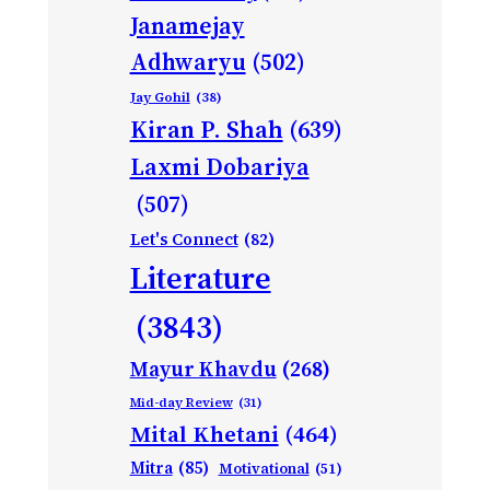
Janamejay
Adhwaryu
(502)
Jay Gohil
(38)
Kiran P. Shah
(639)
Laxmi Dobariya
(507)
Let's Connect
(82)
Literature
(3843)
Mayur Khavdu
(268)
Mid-day Review
(31)
Mital Khetani
(464)
Mitra
(85)
Motivational
(51)