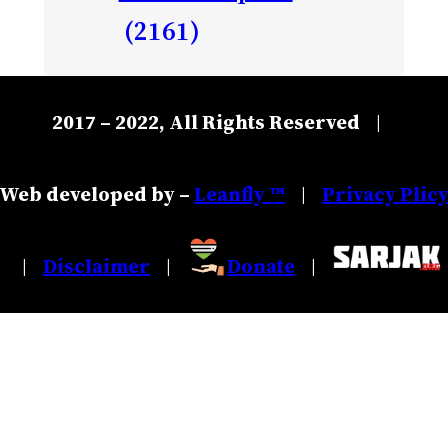
(2161)
2017 – 2022, All Rights Reserved
|
Web developed by –
Leanfly ™
Privacy Plic
|
Disclaimer
Donate
|
|
|