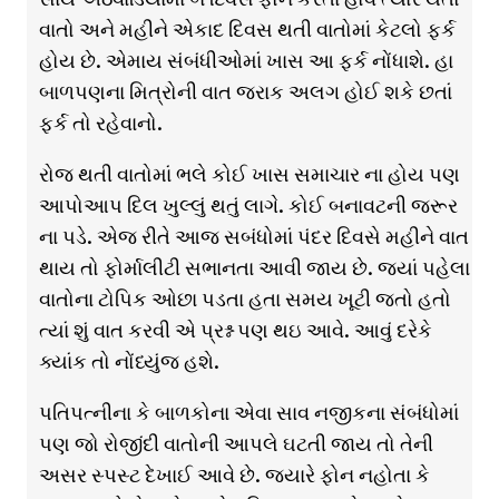
વાતો અને મહીને એકાદ દિવસ થતી વાતોમાં કેટલો ફર્ક
હોય છે. એમાય સંબંધીઓમાં ખાસ આ ફર્ક નોંધાશે. હા
બાળપણના મિત્રોની વાત જરાક અલગ હોઈ શકે છતાં
ફર્ક તો રહેવાનો.
રોજ થતી વાતોમાં ભલે કોઈ ખાસ સમાચાર ના હોય પણ
આપોઆપ દિલ ખુલ્લું થતું લાગે. કોઈ બનાવટની જરૂર
ના પડે. એજ રીતે આજ સબંધોમાં પંદર દિવસે મહીને વાત
થાય તો ફોર્માલીટી સભાનતા આવી જાય છે. જ્યાં પહેલા
વાતોના ટોપિક ઓછા પડતા હતા સમય ખૂટી જતો હતો
ત્યાં શું વાત કરવી એ પ્રશ્ન પણ થઇ આવે. આવું દરેકે
ક્યાંક તો નોંધ્યુંજ હશે.
પતિપત્નીના કે બાળકોના એવા સાવ નજીકના સંબંધોમાં
પણ જો રોજીંદી વાતોની આપલે ઘટતી જાય તો તેની
અસર સ્પસ્ટ દેખાઈ આવે છે. જ્યારે ફોન નહોતા કે