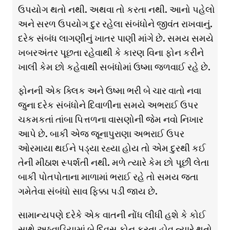
ઉપયોગ થતો નથી. અથવા તો કરતા નથી. આનો પહેલો
અને સરળ ઉપયોગ દુર રહેલા સંબંધોને જીવંત રાખવાનું.
દરેક સંબંધ લાગણીનું ખાતર પાણી માંગે છે. સમય સમયે
ખબરઅંતર પૂછતા રહેવાથી કે કારણ વિના ફોન કરીને
ખાલી કેમ છો કહેવાથી સબંધોમાં ઉષ્મા જળવાઈ રહે છે.
ફોનની એક ક્લિક અને ઉષ્મા ભરી બે ચાર વાતો નવા
જુના દરેક સંબંધોને દિવાળીના સમયે અભરાઈ ઉપર
ચકમકતાં તાંબા પિત્તળના વાસણોની જેમ નવો નિખાર
આપે છે. બાકી એજ જૂનાપુરાણા અભરાઈ ઉપર
ઓરમાયા થઈને પડ્યા રહ્યા હોય તો એમ દુરથી કઈ
તેની મીઠાશ સ્પર્શતી નથી. મળે ત્યારે કેમ છો પૂછી લેતા
બાકી પોતપોતાના માળામાં ભરાઈ રહે તો સમય જતા
ગમેતેવા સંબંધો સાવ ફિક્કા પડી જાય છે.
સામાન્યપણે દરેકે એક વાતની નોંધ લીધી હશે કે કોઈ
સાથે અઠવાડિયામાં બે દિવસ ફોન કરતા હોવ ત્યારે થતો