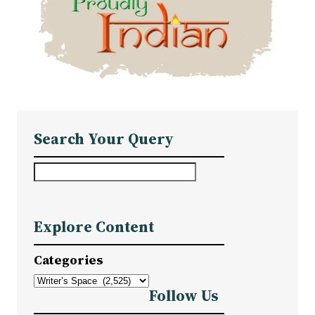
Search Your Query
S
e
a
Explore Content
r
c
Categories
h
Follow Us