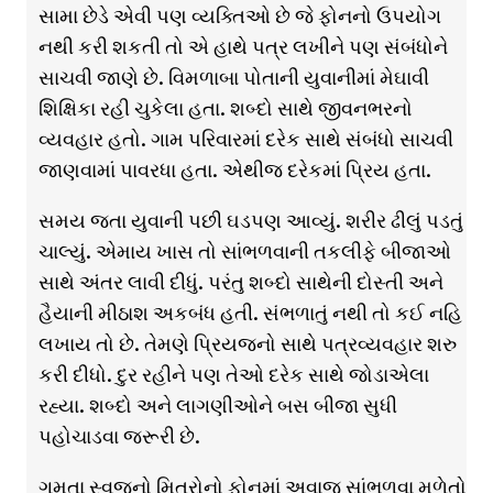
સામા છેડે એવી પણ વ્યક્તિઓ છે જે ફોનનો ઉપયોગ
નથી કરી શકતી તો એ હાથે પત્ર લખીને પણ સંબંધોને
સાચવી જાણે છે. વિમળાબા પોતાની યુવાનીમાં મેઘાવી
શિક્ષિકા રહી ચુકેલા હતા. શબ્દો સાથે જીવનભરનો
વ્યવહાર હતો. ગામ પરિવારમાં દરેક સાથે સંબંધો સાચવી
જાણવામાં પાવરધા હતા. એથીજ દરેકમાં પ્રિય હતા.
સમય જતા યુવાની પછી ઘડપણ આવ્યું. શરીર ઢીલું પડતું
ચાલ્યું. એમાય ખાસ તો સાંભળવાની તકલીફે બીજાઓ
સાથે અંતર લાવી દીધું. પરંતુ શબ્દો સાથેની દોસ્તી અને
હૈયાની મીઠાશ અકબંધ હતી. સંભળાતું નથી તો કઈ નહિ
લખાય તો છે. તેમણે પ્રિયજનો સાથે પત્રવ્યવહાર શરુ
કરી દીધો. દુર રહીને પણ તેઓ દરેક સાથે જોડાએલા
રહ્યા. શબ્દો અને લાગણીઓને બસ બીજા સુધી
પહોચાડવા જરૂરી છે.
ગમતા સ્વજનો મિત્રોનો ફોનમાં અવાજ સાંભળવા મળેતો