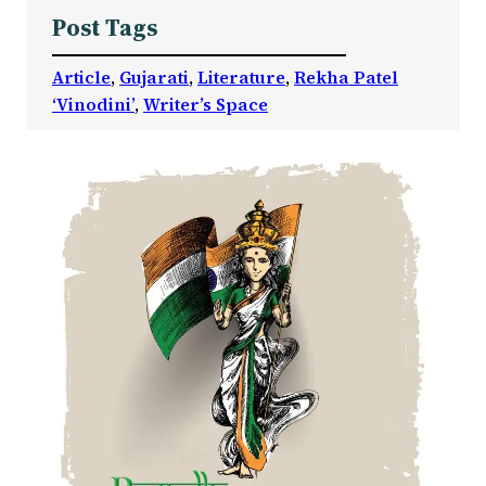
Post Tags
Article
, 
Gujarati
, 
Literature
, 
Rekha Patel
‘Vinodini’
, 
Writer’s Space