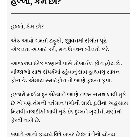
હલ્લો, કેમ છો?
હલ્લો, કેમ છો?
એક આવો ગમતો ટહુકો, જીવનમાં સંગીત પૂરે.
એકલતા આબાદ કરી, મન ઉપવન ખીલતો કરે.
આજકાલ દરેક જણાની પાસે મોબાઈલ ફોન હોય છે.
બીજાઓ સાથે સંપર્કમાં રહેવાનું સાવ હાથવગું સાધન
ફોન છે. એમાય સ્માર્ટફોન તો જાણે કુદરત કૃપા.
હજારો માઈલ દુર બેઠેલાને જાણે નજર સમક્ષ લાવી મુકે
છે એ પણ તેમની વર્તમાન પળોની સાથે. દુરીનો અહેસાસ
મિટાવી નજદીકી લાવી મુકે છે. દુઃખને ખુશીની ક્ષણોમાં
ફેરવી નાખે છે.
બધાને આનો ફાયદા વિષે ખબર છે છતાં તેનો યોગ્ય