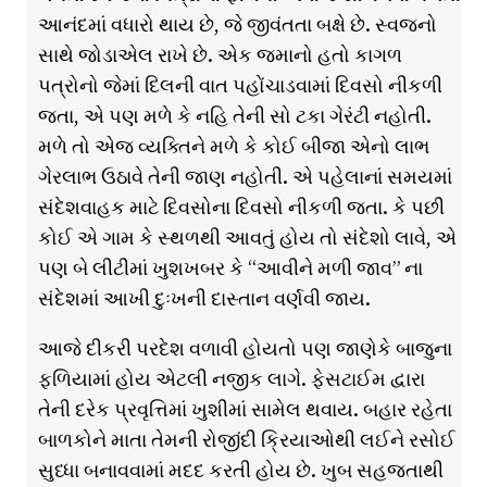
આનંદમાં વધારો થાય છે, જે જીવંતતા બક્ષે છે. સ્વજનો
સાથે જોડાએલ રાખે છે. એક જમાનો હતો કાગળ
પત્રોનો જેમાં દિલની વાત પહોંચાડવામાં દિવસો નીકળી
જતા, એ પણ મળે કે નહિ તેની સો ટકા ગેરંટી નહોતી.
મળે તો એજ વ્યક્તિને મળે કે કોઈ બીજા એનો લાભ
ગેરલાભ ઉઠાવે તેની જાણ નહોતી. એ પહેલાનાં સમયમાં
સંદેશવાહક માટે દિવસોના દિવસો નીકળી જતા. કે પછી
કોઈ એ ગામ કે સ્થળથી આવતું હોય તો સંદેશો લાવે, એ
પણ બે લીટીમાં ખુશખબર કે “આવીને મળી જાવ” ના
સંદેશમાં આખી દુઃખની દાસ્તાન વર્ણવી જાય.
આજે દીકરી પરદેશ વળાવી હોયતો પણ જાણેકે બાજુના
ફળિયામાં હોય એટલી નજીક લાગે. ફેસટાઈમ દ્વારા
તેની દરેક પ્રવૃત્તિમાં ખુશીમાં સામેલ થવાય. બહાર રહેતા
બાળકોને માતા તેમની રોજીંદી ક્રિયાઓથી લઈને રસોઈ
સુધ્ધા બનાવવામાં મદદ કરતી હોય છે. ખુબ સહજતાથી