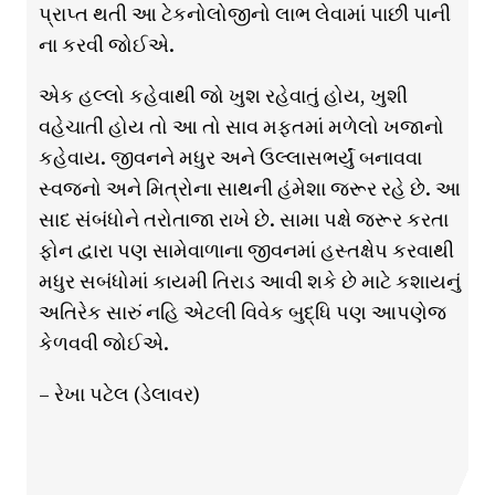
પ્રાપ્ત થતી આ ટેકનોલોજીનો લાભ લેવામાં પાછી પાની
ના કરવી જોઈએ.
એક હલ્લો કહેવાથી જો ખુશ રહેવાતું હોય, ખુશી
વહેચાતી હોય તો આ તો સાવ મફતમાં મળેલો ખજાનો
કહેવાય. જીવનને મધુર અને ઉલ્લાસભર્યું બનાવવા
સ્વજનો અને મિત્રોના સાથની હંમેશા જરૂર રહે છે. આ
સાદ સંબંધોને તરોતાજા રાખે છે. સામા પક્ષે જરૂર કરતા
ફોન દ્વારા પણ સામેવાળાના જીવનમાં હસ્તક્ષેપ કરવાથી
મધુર સબંધોમાં કાયમી તિરાડ આવી શકે છે માટે કશાયનું
અતિરેક સારું નહિ એટલી વિવેક બુદ્ધિ પણ આપણેજ
કેળવવી જોઈએ.
– રેખા પટેલ (ડેલાવર)