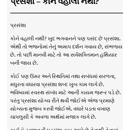
પ્રસંશા – કોને વહાલી નથી?
પ્રસંશા
કોને વહાલી નથી? ખુદ ભગવાનને પણ પસંદ છે પ્રસંશા.
એથી તો ભજનોમાં તેનું અમાપ દર્શન ગવાય છે, સંભળાય
છે. તો પછી માનવી માટે તો આ સર્વશક્તિમાન હથિયાર
બની જાય છે.
કોઈ પણ ઉંમર અને સ્થિતિમાં તથા સબંધમાં સરળતા,
મધુરતા વધારવા પ્રસંશા શબ્દ ખુબ કામ લાગે છે.
ભવિષ્યમાં સ્વસ્થ સંબંધ માટે આની કાયમ જરૂર પડે છે.
પરંતુ પ્રસંશા યોગ્ય રીતે થવી જોઈએ એજ પ્રમાણે
યોગ્યતા મુજબ કરવી જોઈએ. વધારે પડતા વખાણ
ચાપલુસી કે અવળા અર્થમાં મજાક લાગે છે.