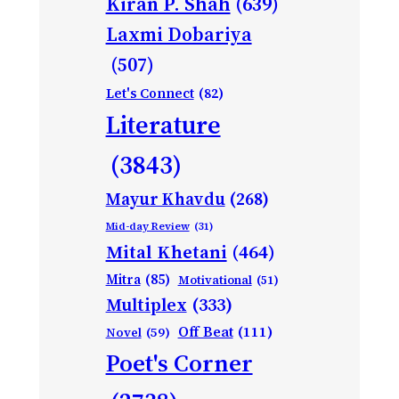
Kiran P. Shah
(639)
Laxmi Dobariya
(507)
Let's Connect
(82)
Literature
(3843)
Mayur Khavdu
(268)
Mid-day Review
(31)
Mital Khetani
(464)
Mitra
(85)
Motivational
(51)
Multiplex
(333)
Off Beat
(111)
Novel
(59)
Poet's Corner