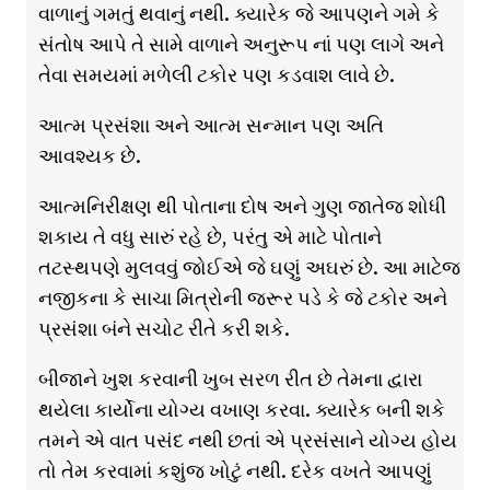
વાળાનું ગમતું થવાનું નથી. ક્યારેક જે આપણને ગમે કે
સંતોષ આપે તે સામે વાળાને અનુરૂપ નાં પણ લાગે અને
તેવા સમયમાં મળેલી ટકોર પણ કડવાશ લાવે છે.
આત્મ પ્રસંશા અને આત્મ સન્માન પણ અતિ
આવશ્યક છે.
આત્મનિરીક્ષણ થી પોતાના દોષ અને ગુણ જાતેજ શોધી
શકાય તે વધુ સારું રહે છે, પરંતુ એ માટે પોતાને
તટસ્થપણે મુલવવું જોઈએ જે ઘણું અઘરું છે. આ માટેજ
નજીકના કે સાચા મિત્રોની જરૂર પડે કે જે ટકોર અને
પ્રસંશા બંને સચોટ રીતે કરી શકે.
બીજાને ખુશ કરવાની ખુબ સરળ રીત છે તેમના દ્વારા
થયેલા કાર્યોના યોગ્ય વખાણ કરવા. ક્યારેક બની શકે
તમને એ વાત પસંદ નથી છતાં એ પ્રસંસાને યોગ્ય હોય
તો તેમ કરવામાં કશુંજ ખોટું નથી. દરેક વખતે આપણું