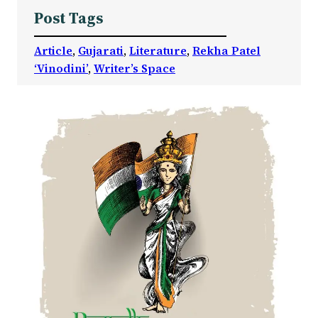
Post Tags
Article
, 
Gujarati
, 
Literature
, 
Rekha Patel
‘Vinodini’
, 
Writer’s Space