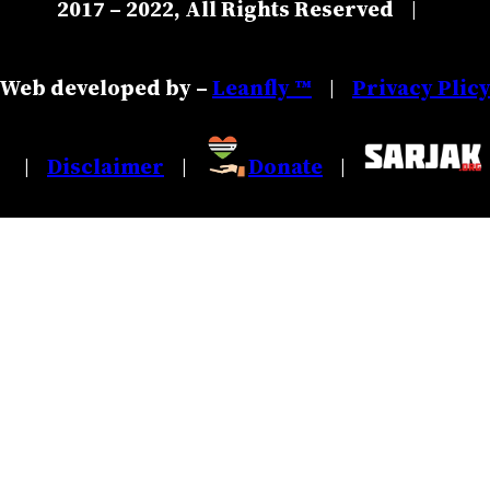
2017 – 2022, All Rights Reserved
|
Web developed by –
Leanfly ™
Privacy Plic
|
Disclaimer
Donate
|
|
|