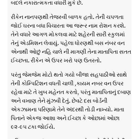
બદલે નકારાત્મકતા વધારી મુકે છે.
રીકેન નાનપણથી તેજસ્વી બાળક હતો. તેની ચપળતા
જોઈ ઘરના બધા વિચારતા આ જરૂર નામ રોશન કરશે.
તેને વધારે આગળ મોકલવા માટે શહેરની સારી સ્કુલમાં
તેનું એડમિશન લેવાયું. પહેલા ધોરણથી બસ નંબર વન
એનાથી ઓછું નહિ ચાલે ની માગણી તેના માતાપિતા સતત
ઈચ્છતા. રીકેન એ ઉપર ખરો પણ ઉતરતો.
પરંતુ જેમજેમ મોટો થતો ગયો બીજા સહપાઠીઓ સાથે
તેની કોમ્પિટિશન વધતી ચાલી ,કાયમ નબર વન ઉપર
રહેવા માટે તે ખુબ મહેનત કરતો, પરંતુ માતાપિતાનું દબાણ
અને વખાણ તેને મુંઝવી દેતું. છેવટે દસ બોર્ડની
એકઝામના પરિણામે તેને અંદરથી તોડી નાખ્યો. માતા
પિતાને એકજ આશા અને ઈચ્છા કે ઓછામાં ઓછા
૯૨-૯૫ ટકા જોઈયે.