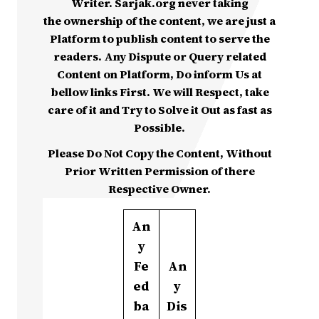
Writer. Sarjak.org never taking
the ownership of the content, we are just a
Platform to publish content to serve the
readers. Any Dispute or Query related
Content on Platform, Do inform Us at
bellow links First. We will Respect, take
care of it and Try to Solve it Out as fast as
Possible.
Please Do Not Copy the Content, Without
Prior Written Permission of there
Respective Owner.
An
y
Fe
An
ed
y
ba
Dis