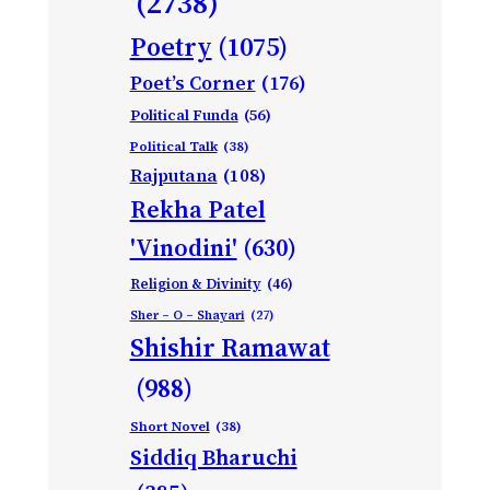
(2738)
Poetry
(1075)
Poet’s Corner
(176)
Political Funda
(56)
Political Talk
(38)
Rajputana
(108)
Rekha Patel
'Vinodini'
(630)
Religion & Divinity
(46)
Sher – O – Shayari
(27)
Shishir Ramawat
(988)
Short Novel
(38)
Siddiq Bharuchi