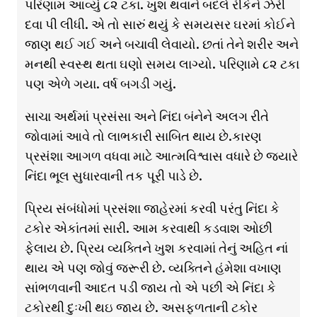
પરિણામ આવ્યું ૮૨ ટકા. ખુશ થવાને બદલે રીકેને ઝેરી
દવા પી લીધી. એ તો સારું થયું કે સમયસર ઘરમાં કોઈને
જાણ થઈ ગઈ અને બચાવી લેવાયો. છતાં તેને શરીર અને
મનથી સ્વસ્થ થતા ઘણો સમય લાગ્યો. પરિણામે ૮૨ ટકા
પણ એળે ગયા. વર્ષ બગડી ગયું.
સાચા અર્થમાં પ્રસંસા અને નિંદા બંનેને અલગ રીતે
જોવામાં આવે તો લાભકારી સાબિત થાય છે.કારણ
પ્રસંશા આગળ વધવા માટે આત્મવિશ્વાસ વધારે છે જયારે
નિંદા ભૂલ સુધારવાની તક પૂરી પાડે છે.
પ્રિય સંબંધોમાં પ્રસંશા જાહેરમાં કરવી પરંતુ નિંદા કે
ટકોર એકાંતમાં સારી. આમ કરવાથી કડવાશ ઓછી
ફેલાય છે. પ્રિય વ્યક્તિને ખુશ કરવામાં તેનું અહિત નાં
થાય એ પણ જોવું જરૂરી છે. વ્યક્તિને હંમેશા વખાણ
સાંભળવાની આદત પડી જાય તો એ પછી એ નિંદા કે
ટકોરથી દુઃખી થઇ જાય છે. અસફળતાની ટકોર