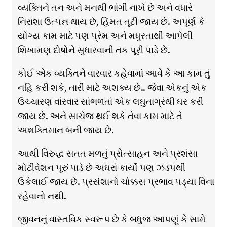
વ્યક્તિને તન અને મનથી ભાંગી નાખે છે અને વધારે
નિરાશા ઉત્પન્ન થાય છે, હિંમત તૂટી જાય છે. અપૂર્ણ કે
યોગ્ય કામ માટે પણ પ્રેમ અને મધુરતાથી આપેલી
શિખામણ દોષોને સુધારવાની તક પૂરી પાડે છે.
કોઈ એક વ્યક્તિને વારવાર કહેવામાં આવે કે આ કામ તું
નહિ કરી શકે, તારી માટે અશક્ય છે.. જેવા એકનું એક
ઉચ્ચારણ વાંરવાર સાંભળતાં એક લઘુતાગ્રંથી ઘર કરી
જાય છે. અને સાચેજ થઈ શકે તેવા કામ માટે તે
અશક્તિમાન બની જાય છે.
આથી વિરુદ્ધ સતત મળતું પ્રોત્સાહન અને પ્રશંસા
મોટીવેશન પૂરું પાડે છે અઘરાં કાર્યો પણ ઝડપથી
ઉકેલાઈ જાય છે. પ્રસંશાનો ચોક્કસ પ્રભાવ પડ્યા વિના
રહેવાનો નથી.
જીવનનું વાસ્તવિક સ્વરૂપ છે કે બધુજ આપણું કે સામે