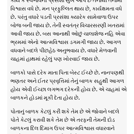
કાર્ય કે સ્વભાવની પ્રસંશા સુખ આપે છે તેનાથી તેનામાં
વિશ્વાસ વધે છે. મન પ્રફુલ્લિત થાય છે, કાર્યક્ષમતા વધે
છે. પરંતુ વધારે પડતી પ્રસંશા ક્યારેક સામેવાળા ઉપર
બોજ બની જાય છે. તેની સ્વતંત્ર વિચારસરણી ખતરામાં
આવી જાય છે. બસ આનાથી ઓછું ચાલાશેજ નહિ એવા
ભ્રમમાં એનો આત્મવિશ્વાસ ડગમગી જાય છે. આગળ
વધવાને બદલે પીછહેઠ અનુભવાય છે. વધારે મેળવાની
ચાહમાં હાથમાં રહેલું પણ ખોરવાઈ જાય છે.
બાળકો પાસે દરેક માતા પિતા બેસ્ટ ઈચ્છે છે. નાનપણથી
ભણતર અને ઈતર પ્રવૃત્તિમાં તેનું બાળક સહુથી આગળ
હોય એવી ઈચ્છા લગભગ દરેકની હોય છે. એ ચાહમાં એ
બાળકને હોડમાં મૂકી દેતા હોય છે.
પોતાનું બાળક કેટલું કરી શકે તેમ છે એ જોવાને બદલે
પોતે કેટલું કરાવી શકે તેમ છે એ તરફની તેમની દોડ
બાળકના દિલ દિમાગ ઉપર આત્મવિશ્વાસ વધારવાને