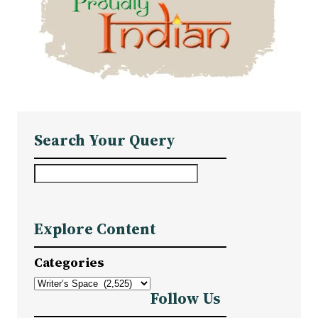
Search Your Query
S
e
a
Explore Content
r
c
Categories
h
Follow Us