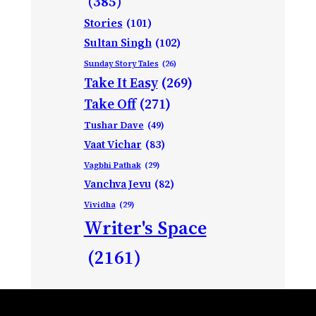
(385)
Stories
(101)
Sultan Singh
(102)
Sunday Story Tales
(26)
Take It Easy
(269)
Take Off
(271)
Tushar Dave
(49)
Vaat Vichar
(83)
Vagbhi Pathak
(29)
Vanchva Jevu
(82)
Vividha
(29)
Writer's Space
(2161)