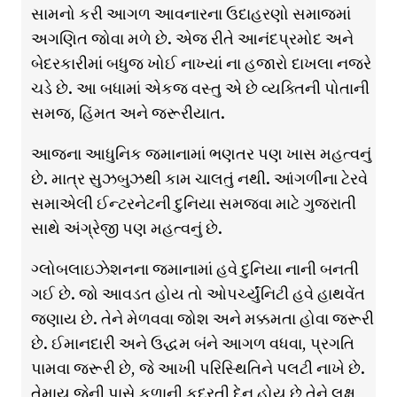
સામનો કરી આગળ આવનારના ઉદાહરણો સમાજમાં
અગણિત જોવા મળે છે. એજ રીતે આનંદપ્રમોદ અને
બેદરકારીમાં બધુજ ખોઈ નાખ્યાં ના હજારો દાખલા નજરે
ચડે છે. આ બધામાં એકજ વસ્તુ એ છે વ્યક્તિની પોતાની
સમજ, હિંમત અને જરૂરીયાત.
આજના આધુનિક જમાનામાં ભણતર પણ ખાસ મહત્વનું
છે. માત્ર સુઝબુઝથી કામ ચાલતું નથી. આંગળીના ટેરવે
સમાએલી ઈન્ટરનેટની દુનિયા સમજવા માટે ગુજરાતી
સાથે અંગ્રેજી પણ મહત્વનું છે.
ગ્લોબલાઇઝેશનના જમાનામાં હવે દુનિયા નાની બનતી
ગઈ છે. જો આવડત હોય તો ઓપર્ચ્યુંનિટી હવે હાથવેંત
જણાય છે. તેને મેળવવા જોશ અને મક્કમતા હોવા જરૂરી
છે. ઈમાનદારી અને ઉદ્ધમ બંને આગળ વધવા, પ્રગતિ
પામવા જરૂરી છે, જે આખી પરિસ્થિતિને પલટી નાખે છે.
તેમાય જેની પાસે કળાની કુદરતી દેન હોય છે તેને લક્ષ