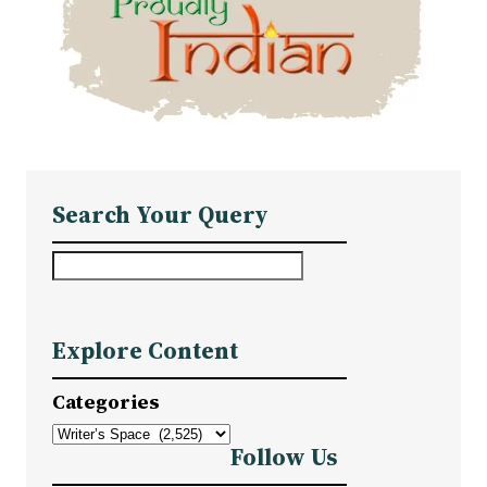
Search Your Query
S
e
a
Explore Content
r
c
Categories
h
Follow Us