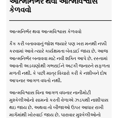
આત્મનિર્ભર થવા આત્મવિશ્વાસ
કેળવવો
આત્મનિર્ભર થવા આત્મવિશ્વાસ કેળવવો
કૈક કરી બતાવવાનું જોશ જ્યારે પણ ખરા મનથી નક્કી
કરવામાં આવે ત્યારે કાર્યક્ષમતા બેવડાઈ જાય છે. આજ
આત્મનિર્ભર બનાવવા માટે નવી શક્તિ આપે છે. રસ્તામાં
આવતી અડચણોથી ગભરાઈને અટકી જનારને સફળતા
મળતી નથી. કે પછી માત્ર વિચારો કરી કે નશીબને દોષ
આપનાર આગળ વધતો નથી.
આત્મવિશ્વાસ વિના આગળ વધનાર નાનીમોટી
મુશ્કેલીઓનો સામનો કરતી વેળાએ ઝડપથી નાશીપાસ
થઇ જાય છે. અથવા તો બીજાઓ ઉપર આધાર રાખી
માર્ગમાંથી ખોરવાઈ જાય છે. પારાવાર મુશ્કેલીઓનો