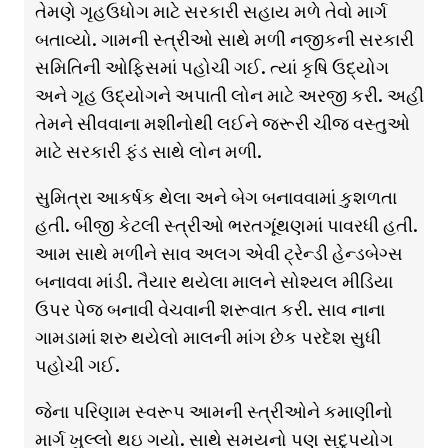
તેમણે ગૃહઉધોગ માટે સરકારી સહાય મળે તેવો માર્ગ
બતાવ્યો. ગામની સ્ત્રીઓ સાથે મળી નજીકની સરકારી
સમિતિની ઓફિસમાં પહોચી ગઈ. ત્યાં કૃષિ ઉદ્યોગ
અને ગૃહ ઉદ્યોગને અપાતી લોન માટે અરજી કરી. અહી
તેમને સીવવાના મશીનોથી લઈને જરૂરી ચીજ વસ્તુઓ
માટે સરકારી ફંડ સાથે લોન મળી.
સુમિત્રા આકર્ષક થેલા અને બેગ બનાવવામાં કુશળતા
હતી. બીજી કેટલી સ્ત્રીઓ ભરતગૂંથણમાં પાવરધી હતી.
આમ સાથે મળીને સાવ અલગ એવી ટ્રેન્ડી હેન્ડબેગ્સ
બનાવવા માંડી. તૈયાર થયેલા માલને સોશ્યલ મીડિયા
ઉપર પેજ બનાવી વેચવાની શરૂવાત કરી. સાવ નાના
ગામડામાં શરુ થયેલો માલની માંગ છેક પરદેશ સુધી
પહોચી ગઈ.
જેના પરિણામ સ્વરૂપ આમની સ્ત્રીઓને કમાણીનો
માર્ગ ખુલ્લો થઇ ગયો. સાથે સમયનો પણ સદુપયોગ