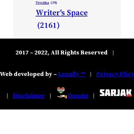
Vividha
(29)
Writer's Space
(2161)
2017 – 2022, All Rights Reserved
|
Web developed by –
Leanfly ™
Privacy Plic
|
Disclaimer
Donate
|
|
|