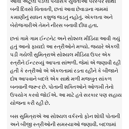
આવી અટૂલી પડેલી પચીસેક યુવતીઓ પરસ્પર સાથી
બની દિવસો વિતાવતી, છતાં આવા છેવાડાના ગામમાં
કમાણીનું સાધન કશુજ જડતું નહોતું. એકલતા અને
બેરોજગારીએ તેમને નીરસ બનાવી દીધા હતા.
છતાં ગામે ગામ ઈન્ટનેટ અને સોશ્ય્લ મીડિયા આવી ગયું
હતું આનો ફાયદો આ સ્ત્રીઓને મળ્યો. જ્યારે એકલી
પડી ગયેલી સુમિત્રાએ સોશ્યલ મીડિયા ઉપર એક
સ્ત્રીને ઈન્ટરવ્યું આપતા સાંભળી. જેમાં એ જણાવી રહી
હતી કે સ્ત્રીઓ એ એકલતામાં રડતા રહીને કે બીજાને
દોષ આપવાને બદલે એક સાથે મળી મજબુત સાંકળ
બનવાની જરૂર છે. પોતાની શક્તિઓને ઓળખી તેનો
ઉપયોગ કરવો જોઈએ. આ માટે હવે સરકાર પણ સહાય
યોજના કરી રહી છે.
બસ સુમિત્રાએ આ સોશ્યલ વર્કરનો ફોન શોધી પોતાની
અને બીજી સ્ત્રીઓની સમસ્યાઓ જણાવી. બદલામાં