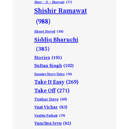
Sher – O – Shayari
(27)
Shishir Ramawat
(988)
Short Novel
(38)
Siddiq Bharuchi
(385)
Stories
(101)
Sultan Singh
(102)
Sunday Story Tales
(26)
Take It Easy
(269)
Take Off
(271)
Tushar Dave
(49)
Vaat Vichar
(83)
Vagbhi Pathak
(29)
Vanchva Jevu
(82)