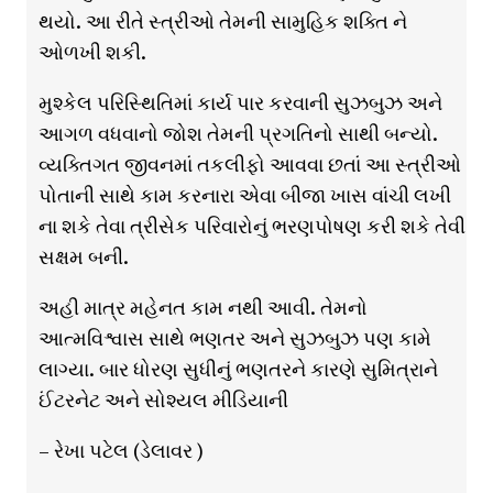
થયો. આ રીતે સ્ત્રીઓ તેમની સામુહિક શક્તિ ને
ઓળખી શકી.
મુશ્કેલ પરિસ્થિતિમાં કાર્ય પાર કરવાની સુઝબુઝ અને
આગળ વધવાનો જોશ તેમની પ્રગતિનો સાથી બન્યો.
વ્યક્તિગત જીવનમાં તકલીફો આવવા છતાં આ સ્ત્રીઓ
પોતાની સાથે કામ કરનારા એવા બીજા ખાસ વાંચી લખી
ના શકે તેવા ત્રીસેક પરિવારોનું ભરણપોષણ કરી શકે તેવી
સક્ષમ બની.
અહી માત્ર મહેનત કામ નથી આવી. તેમનો
આત્મવિશ્વાસ સાથે ભણતર અને સુઝબુઝ પણ કામે
લાગ્યા. બાર ધોરણ સુધીનું ભણતરને કારણે સુમિત્રાને
ઈંટરનેટ અને સોશ્યલ મીડિયાની
– રેખા પટેલ (ડેલાવર )