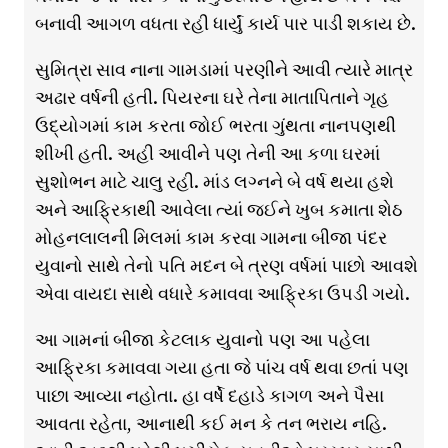
બનાવી આગળ વધતા રહી ધાર્યું કાર્ય પાર પાડી શકાય છે.
સુમિત્રા સાવ નાના ગામડામાં પરણીને આવી ત્યારે માત્ર
અઢાર વર્ષની હતી. પિયરના ઘરે તેના માતાપિતાને ગૃહ
ઉદ્યોગમાં કામ કરતા જોઈ ભરતા ગુંથતા નાનપણથી
શીખી હતી. અહી આવીને પણ તેની આ કળા ઘરમાં
સુશોભન માટે ચાલુ રહી. માંડ લગ્નને બે વર્ષ થયા હશે
અને આફ્રિકાથી આવેલા ત્યાં જઈને ખુબ કમાતા શેઠ
મોહનલાલની મિલમાં કામ કરવા ગામના બીજા પંદર
યુવાનો સાથે તેનો પતિ મદન બે ત્રણ વર્ષમાં પાછો આવશે
એવા વાયદા સાથે વધારે કમાવવા આફ્રિકા ઉપડી ગયો.
આ ગામનાં બીજા કેટલાક યુવાનો પણ આ પહેલા
આફ્રિકા કમાવવા ગયા હતા જે પાંચ વર્ષ થવા છતાં પણ
પાછા આવ્યા નહોતા. હા વર્ષે દહાડે કાગળ અને પૈસા
આવતા રહેતા, આનાથી કઈ મન કે તન ભરાય નહિ.