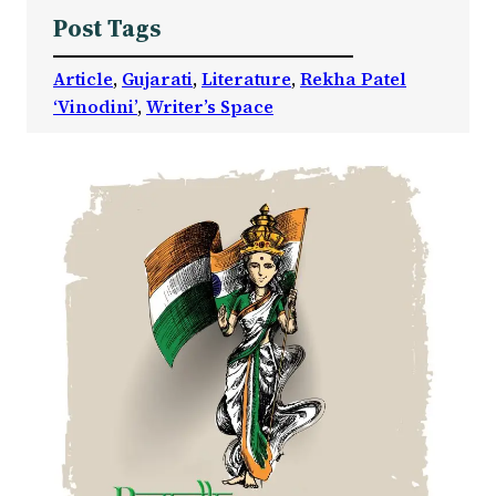
Post Tags
Article
, 
Gujarati
, 
Literature
, 
Rekha Patel
‘Vinodini’
, 
Writer’s Space