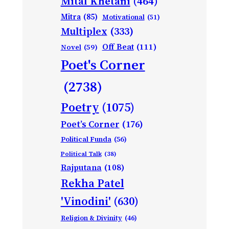
Mital Khetani
(464)
Mitra
(85)
Motivational
(51)
Multiplex
(333)
Off Beat
(111)
Novel
(59)
Poet's Corner
(2738)
Poetry
(1075)
Poet’s Corner
(176)
Political Funda
(56)
Political Talk
(38)
Rajputana
(108)
Rekha Patel
'Vinodini'
(630)
Religion & Divinity
(46)