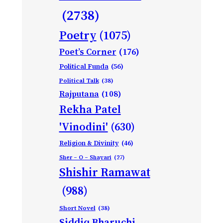
(2738)
Poetry
(1075)
Poet’s Corner
(176)
Political Funda
(56)
Political Talk
(38)
Rajputana
(108)
Rekha Patel
'Vinodini'
(630)
Religion & Divinity
(46)
Sher – O – Shayari
(27)
Shishir Ramawat
(988)
Short Novel
(38)
Siddiq Bharuchi