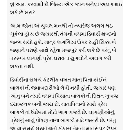
શું આમ કરવાથી દો જિસ્મ એક જાન બનેલા અલગ થઇ
શકે છે ખરા?
આમ જોતા એ યુગલ મનથી તો ત્યારેજ અલગ થઇ
ચુકેલા હોય છે જ્યારથી તેમની વચમાં ડિવોર્સ શબ્દનો
જન્મ થયો હશે. માત્ર કાગળિયાં ઉપર સહી સિક્કા બે
જણાને પરાણે સાથે રહેવા મજબુર કરી શકે છે પરંતુ બે
પરસ્પર લાગણી પ્રેમ ઘરાવતા યુગલોને અલગ કરી
શકતા નથી.
ડિવોર્સના સમયે કેટલીક વખત માતા પિતા કોઈને
બાળકોની જવાબદારીઓ લેવી નથી હોતી. જ્યારે પણ
આવું બને ત્યારે વચમાં પિસાતા બાળકોની સ્થિત ખુબજ
દયાજનક બની જાય છે. માતાપિતાનો સાથે પ્રેમ
બાળકોનાં ઉછેરમાં મોટો ભાગ ભજવે છે. લાગણીઓનું,
પ્રેમનું સાચું પોષણ નાના બાળકો માટે જરૂરી છે. પરંતુ
આવા સમયે ઘરમાં થતો કંકાસ તેમના માનસપટ ઉપર