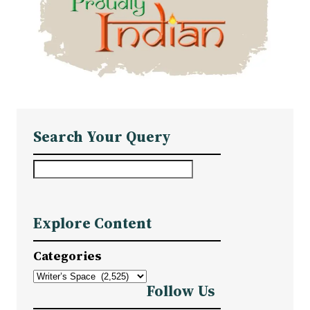
Search Your Query
S
e
a
Explore Content
r
c
Categories
h
Follow Us