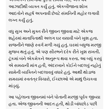
આઝાદીથી વ્યક્ત કર્યું હતું. એકબીજાના શોખ
આદતોને સહર્ષ અપનાવી છેવટે સંમતિની મહોર લગાવી
લગ્ન કર્યું હતું.
વધુ સુખ અને મુક્ત રીતે જીવન જીવવા માટે એકજ
શહેરમાં માતાપિતાથી અલગ ઘર વસાવી બંને ખુશ હતા.
સજનીને જાણે સ્વર્ગ મળી ગયું હતું. ઘરમાં બધુજ મરજી
મુજબ થતું હતું, એ પણ સૌરભને દરેક રીતે ખુશ રાખતી.
ટૂંકમાં બંને એકમેકને અનુરૂપ થવા કરતા. આ બધું કરવું
એ સમયની માંગ હતી, અંદરખાને કોઈને બદલવું નહોતું
સામેની વ્યક્તિને બદલાવવું વધારે હતું. આથી થોડાજ
સમયમાં સ્વતંત્ર વિચારો, ઈચ્છાઓ એ માથું ઉચકવા
માંડ્યું.
આ પહેલાના જીવનમાં બંને પોતાની મરજી પૂર્વક જીવ્યા
હતા. એજ જીવનની આદત હતી, થોડી બાંધછોડ પછી