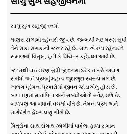
સાચું સુખ સહજીવનમાં
સાચું સુખ સહજીવનમાં
માણસ ટોળામાં રહેનારો જીવ છે. જન્મથી લઇ મરણ સુધી
તેને સાથ સંગાથની જરૂર રહે છે. સાવ એકલા રહેનારને
સમાજથી વિમુખ, ધૂની કે વિચિત્ર કહેવામાં આવે છે.
જન્મથી લઇ મરણ સુધી જીવનમાં દરેક તબક્કે અલગ
સંબંધો અને પ્રેમનું મહત્વ જુદાજુદા સ્વરૂપે મળે છે.
અલગ પ્રેમના પ્રકારોમાં જીવન જોડાએલું હોય છે.
બાળપણમાં માતાપિતા અને સબંધીઓનો સ્નેહ મળે છે.
બાળપણ આ બધાની વચમાં વીતે છે. તેમના પ્રેમ અને
માર્ગદર્શન હેઠળ ઘણું શીખે છે.
મિત્રોનો સાથ સંગાથ ઝોળીમાં પાકેલા ફાળા સમાન