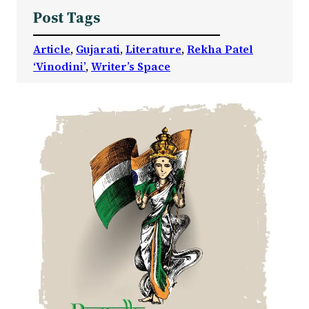
Post Tags
Article
, 
Gujarati
, 
Literature
, 
Rekha Patel
‘Vinodini’
, 
Writer’s Space