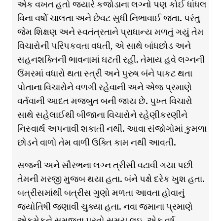
એક વખત હતો જ્યારે કજોડાના લગ્નો પણ કોઈ ધાંધલ
વિના વર્ષો ચાલતા અને છેવટ સુધી નિભાવાઈ જતા. પરંતુ
જેમ શિક્ષણ અને સ્વતંત્રતાને પ્રાધાન્ય મળતું ગયું તેમ
વિચારોની પરિપકવતા વધતી, એ સાથે બાંધછોડ અને
સહનશક્તિની ભાવનામાં ઘટતી રહી. તેમાય હવે લગ્નની
ઉંમરમાં વધારો થતા સ્ત્રી અને પુરુષ બંને પાકટ થતા
પોતાના વિચારોને વળગી રહેવાની અને એજ પ્રમાણે
વર્તવાની આદત મજબુત બની જાય છે. પુખ્ત વિચારો
સાથે સહેલાઈથી બીજાના વિચારોને રહેણીકરણીને
નિસ્વાર્થ અપનાવી શકાતી નથી. આવા સંજોગોમાં કુમળા
છોડને વાળો તેમ વાળી ઉક્તિ કામ નથી આવતી.
સજની અને સૌરભના લગ્ન ત્રીસી વટાવી ગયા પછી
તેમની મરજી મુજબ થયા હતા. બંને પક્ષે દરેક ખુશ હતા.
બત્રીસમાંથી બત્રીસ ગુણો મળતા આવતા હોવાનું
જ્યોતિષી જણાવી ચુક્યા હતા. નવા જમાના પ્રમાણે
એકમેકને સમજવા પુરતો સમય લઇ, એક વર્ષ