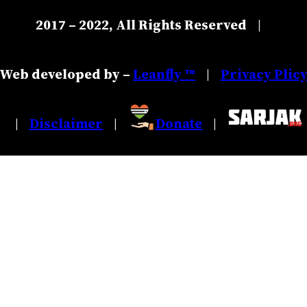
2017 – 2022, All Rights Reserved
|
Web developed by –
Leanfly ™
Privacy Plic
|
Disclaimer
Donate
|
|
|