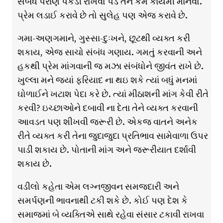
સંબંધ પરાણે પકડી રાખવો પડે તેને કેમ કાયમી માનવો.
પ્રેમ લડાઈ કરાવે છે તો સુલેહ પણ એજ કરાવે છે.
ગમા-અણગમાને, ગુસ્સા-દુઃખને, છૂટથી વ્યક્ત કરી
શકાય, એજ સાચો સંબંધ ગણાય. ગમતું કરવાની અને
હકથી પ્રેમ માંગવાની જ મઝા સંબંધોને જીવંત રાખે છે.
ખુલ્લા મને જ્યાં ફરિયાદ ના થઇ શકે ત્યાં બધું મનમાં
ઘોળાઈને ખટાશ પેદા કરે છે. ત્યાં મીઠાશની માંગ કેવી રીતે
કરવી? ઇચ્છાઓને દબાવી ના દેતા તેને વ્યક્ત કરવાની
આવડત પણ શીખવી જરૂરી છે. એકજ વાતને અનેક
રીતે વ્યક્ત કરી તેના જુદાજુદા પ્રતિભાવ સામેવાળા ઉપર
પાડી શકાય છે. પોતાની માંગ અને જરૂરીયાત દર્શાવી
શકાય છે.
વડીલો કહેતા એમ લગ્નજીવન સમજદારી અને
સમર્પણની ભાવનાથી ટકી શકે છે. કોઈ પણ દેશ કે
સમાજમાં બે વ્યક્તિએ સાથે રહેવા સંસાર ટકાવી રાખવા