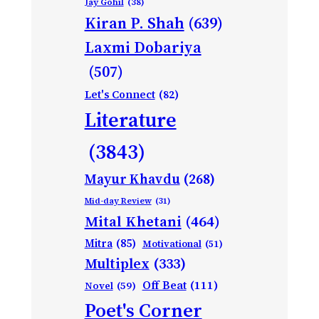
Jay Gohil
(38)
Kiran P. Shah
(639)
Laxmi Dobariya
(507)
Let's Connect
(82)
Literature
(3843)
Mayur Khavdu
(268)
Mid-day Review
(31)
Mital Khetani
(464)
Mitra
(85)
Motivational
(51)
Multiplex
(333)
Off Beat
(111)
Novel
(59)
Poet's Corner