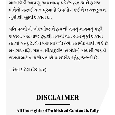
મારું છોડી આપણું અપનાવવું પડે છે. હક અને ફરજ
બંનેનો જરૂરીયાત પ્રમાણે ઉપયોગ કરીને લગ્નજીવન
ખુશીથી જીવી શકાય છે.
પતિ પત્નીએ એકબીજાને હકથી ગમતું નાગમતું કહી
શકાય, એટલાજ છૂટથી મનની વાત સામે મૂકી શકાય
તેટલો કમ્ફર્ટઝોન આપવો જોઈએ. મતભેદ ચાલી શકે છે
મનભેદ નહિ. ગમતા મીઠા દુર્લભ સંબંધોને કાયમી જકડી
રાખવા માટે બાંધછોડ સાથે પારદર્શક રહેવું જરૂરી છે.
– રેખા પટેલ (ડેલાવર)
DISCLAIMER
All the rights of Published Content is fully