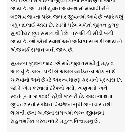
આપોઆપ મળે છે જે જીવનભરના સંભારણના આપી
જાય છે. આ પછી યુવાન અવસ્થામાં માયાવી રીતે
બદલાવ લાવતો પ્રેમ જ્યારે જીવનમાં આવે છે ત્યારે ઘણું
બધુ બદલાઈ જાય છે. સાચો પ્રેમ મળેતો જીવન હલકું
સુગંધીદાર ફૂલ સમાન વીતે છે, પ્રગતિની સીડી બની
જાય છે. જો એમાં સ્વાર્થ અને અવિશ્વાસ ભળી જાય તો
એજ નર્ક સમાન બની જાય છે.
સુખરૂપ જીવન જાય એ માટે જીવનસાથીનું મહત્વ
આગવું છે. લગ્ન પછી બે અલગ વ્યક્તિત્વ એક સાથે
ચાલવાનો અને છેવટે એકત્વ ધારણ કરવાનો પ્રયાસ છે.
જોકે એમ કરવામાં દરેકનો ગમો, અણગમો અને
સ્વતંત્રતા જળવાઈ રહેવી જરૂરી છે. આમ ના થતા
જીવનભરનાં સંબંધને વિચ્છેદન સુધી જતા વાર નથી
લાગતી. છતાં આજના સમયમાં લગ્ન જીવનમાં
સહનશક્તિ કરતા વધારે મહત્વ વિશ્વાસનું છે.