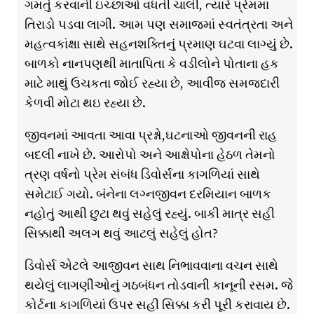
ગમતું કરવાની ઇચ્છાઓ વધતી ચાલી, ત્યારે પ્રેમમાં
તિરાડો પડવા લાગી. આમ પણ સમાજમાં સ્વતંત્રતા અને
મહત્વકાંક્ષા સાથે સહનશક્તિનું પ્રમાણ ઘટવા લાગ્યું છે.
બાળકો નાનપણથી માતાપિતા કે વડીલોને પોતાના હક
માટે માથું ઉચકતા જોઈ રહ્યા છે, આવીજ સમજદારી
કેળવી મોટા થઇ રહ્યા છે.
જીવનમાં આવતા આવા પ્રશ્નો,ઘટનાઓ જીવનની રાહ
બદલી નાખે છે. આરોપો અને આક્ષેપોના હેઠળ તેમનો
ત્રણ વર્ષનો પ્રેમ સંબંધ ડિવોર્સના કાગળિયાં સાથે
સમેટાઈ ગયો. બંનેના લગ્નજીવન દરમિયાન બાળક
નહોતું આથી છુટા થવું સહેલું રહ્યું. બાકી માત્ર સહી
સિક્કાથી અલગ થવું આટલું સહેલું હોત?
ડિવોર્સ એટલે આજીવન સાથ નિભાવવાના વચન સાથે
થયેલું લાગણીઓનું ગઠબંધન તોડવાની કાનૂની રસમ. જે
કોર્ટના કાગળિયાં ઉપર સહી સિક્કા કરી પૂરી કરાવાય છે.