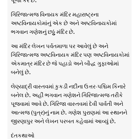
પૂજા કરે છે.
ગિરિજાત્મજ વિનાયક મંદિર મહારાષ્ટ્રના
અષ્ટવિનાયકોમાંનું એક છે અને અષ્ટવિનાયકોમાં
ભગવાન ગણેશનું છઠ્ઠું મંદિર છે.
આ મંદિર લેખન પર્વતમાળા પર આવેલું છે અને
ગિરિજાત્મજ અષ્ટવિનાયક મંદિર પણ અષ્ટવિનાયકોમાં
એકમાત્ર મંદિર છે જે પહાડો અને બૌદ્ધ ગુફાઓમાં
બનેલું છે.
લેણ્યાદ્રી વાસ્તવમાં કુકડી નદીના ઉત્તર-પશ્ચિમ કિનારે
બનેલ છે. અહીં ભગવાન ગણેશને ગિરિજાત્મજ તરીકે
પૂજવામાં આવે છે. ગિરિજા વાસ્તવમાં દેવી પાર્વતી અને
આત્મજ (પુત્ર)નું નામ છે. ગણેશ પુરાણમાં આ સ્થાનને
જીરણાપુર અને લેખન પરબત કહેવામાં આવ્યું છે.
દંતકથાઓ