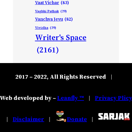
Vaat Vichar
(83)
Vagbhi Pathak
(29)
Vanchva Jevu
(82)
Vividha
(29)
Writer's Space
(2161)
2017 – 2022, All Rights Reserved
|
Web developed by –
Leanfly ™
Privacy Plic
|
Disclaimer
Donate
|
|
|