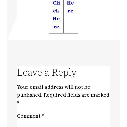
Cli
He
ck
re
He
re
Leave a Reply
Your email address will not be
published.
Required fields are marked
*
Comment
*