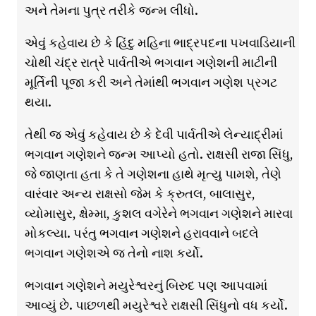
અને તેમના પુત્ર તરીકે જન્મ લીધો.
એવું કહેવાય છે કે હિંદુ મહિના ભાદ્રપદના પખવાડિયાની
ચોથી ચંદ્ર રાત્રે પાર્વતીએ ભગવાન ગણેશની માટીની
મૂર્તિની પૂજા કરી અને તેમાંથી ભગવાન ગણેશ પ્રગટ
થયા.
તેથી જ એવું કહેવાય છે કે દેવી પાર્વતીએ લેન્યાદ્રીમાં
ભગવાન ગણેશને જન્મ આપ્યો હતો. રાક્ષસી રાજા સિંધુ,
જે જાણતા હતા કે તે ગણેશના હાથે મૃત્યુ પામશે, તેણે
વારંવાર અન્ય રાક્ષસો જેમ કે ક્રુતલ, બાલાસુર,
વ્યોમાસુર, ક્ષેમ્મા, કુશલ વગેરેને ભગવાન ગણેશને મારવા
મોકલ્યા. પરંતુ ભગવાન ગણેશને હરાવવાને બદલે
ભગવાન ગણેશએ જ તેનો નાશ કર્યો.
ભગવાન ગણેશને મયુરેશ્વરનું બિરુદ પણ આપવામાં
આવ્યું છે. પાછળથી મયુરેશ્વરે રાક્ષસી સિંધુનો વધ કર્યો.