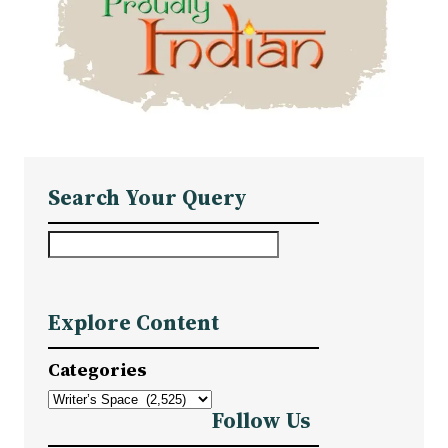
Search Your Query
S
e
a
Explore Content
r
c
Categories
h
Follow Us