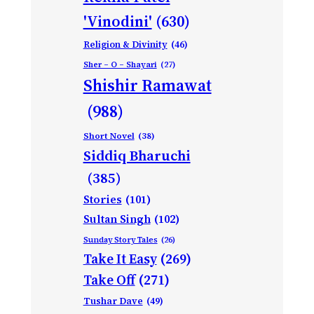
'Vinodini'
(630)
Religion & Divinity
(46)
Sher – O – Shayari
(27)
Shishir Ramawat
(988)
Short Novel
(38)
Siddiq Bharuchi
(385)
Stories
(101)
Sultan Singh
(102)
Sunday Story Tales
(26)
Take It Easy
(269)
Take Off
(271)
Tushar Dave
(49)