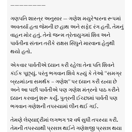
————————
ગણપતિ શાસ્ત્ર અનુસાર — ગણેશ મયુરેશ્વરના રૂપમાં
અવતર્યા હતા જેમની છ હાથ અને સફેદ રંગ હતી. તેમનું
વાહન મોર હતું. તેનો જન્મ ત્રેતાયુગમાં શિવ અને
પાર્વતીના સંતાન તરીકે રાક્ષસ સિંધુને મારવાના હેતુથી
થયો હતો.
એકવાર પાર્વતીએ ધ્યાન કરી રહેલા તેના પતિ શિવને
કંઈક પૂછ્યું. પરંતુ ભગવાન શિવે કહ્યું કે તેઓ “સમગ્ર
બ્રહ્માંડના સમર્થક – ગણેશ” પર ધ્યાન કરી રહ્યા છે
અને આ પછી પાર્વતીએ પણ ગણેશ મંત્રનો પાઠ કરીને
ધ્યાન કરવાનું શરૂ કર્યું. પુત્રની ઈચ્છામાં પાર્વતી પણ
ભગવાન ગણેશની તપસ્યામાં લીન થઈ ગઈ.
તેમણે લેણ્યાદ્રીમાં લગભગ ૧૨ વર્ષ સુધી તપસ્યા કરી.
તેમની તપસ્યાથી પ્રસન્ન થઈને ગણેશજી પ્રસન્ન થયા