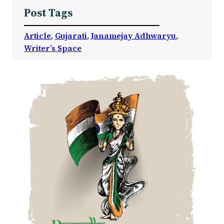
Post Tags
Article
, 
Gujarati
, 
Janamejay Adhwaryu
, 
Writer’s Space