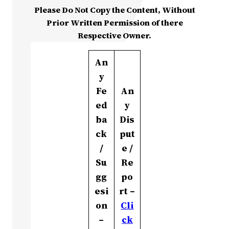
Please Do Not Copy the Content, Without
Prior Written Permission of there
Respective Owner.
An
y
Fe
An
ed
y
ba
Dis
ck
put
/
e /
Su
Re
gg
po
esi
rt –
on
Cli
–
ck