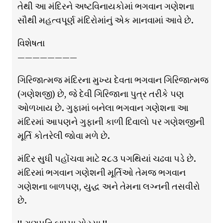
તેથી આ મંદિરને અષ્ટવિનાયકોમાં ભગવાન ગણેશના
સૌથી મહત્વપૂર્ણ મંદિરોમાંનું એક માનવામાં આવે છે.
વિશેષતા
————————
ગિરિજાત્મજ મંદિરના મુખ્ય દેવતા ભગવાન ગિરિજાત્મજ
(ગણેશજી) છે, જે દેવી ગિરિજાના પુત્ર તરીકે પણ
ઓળખાય છે. ગુફામાં બનેલા ભગવાન ગણેશના આ
મંદિરમાં આપણને ગુફાની કાળી દિવાલો પર ગણેશજીની
મૂર્તિ કોતરેલી જોવા મળે છે.
મંદિર સુધી પહોંચવા માટે ૨૮૩ પગથિયાં ચઢવા પડે છે.
મંદિરમાં ભગવાન ગણેશની મૂર્તિઓ તેમજ ભગવાન
ગણેશના બાળપણ, યુદ્ધ અને તેમના લગ્નની તસવીરો
છે.