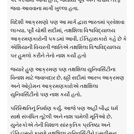
જવા-આવવાના માર્ગો ખુલ્લા હતા.
વિદેશી આક્રમણો પણ આ માર્ગ દ્વારા ભારતમાં પ્રવેશવા
લાગ્યા. પૂર્વે ચોથી સદીમાં, તક્ષશિલા વિશ્વવિદ્યાલય
આક્રમણકારોની પકડમાં આવી. ઈતિહાસકારો કહે છે કે
એશિયાની વિચરતી જાતિએ તક્ષશિલા વિશ્વવિદ્યાલય
પર હુમલો કરીને તેનો નાશ કર્યો હતો
જ્યારે હુણ આક્રમણ પણ તક્ષશિલા યુનિવર્સિટીના
વિનાશ માટે જવાબદાર છે. 6ઠ્ઠી સદીમાં આરબ આક્રમણ
અને ઓટ્ટોમન આક્રમણકારોએ તક્ષશિલા
યુનિવર્સિટીનો પણ નાશ કર્યો હતો.
પરિસ્થિતિનું નિર્માણ કર્યું. આજે પણ અહીં બૌદ્ધ ધર્મ
સાથે સંબંધિત તૂટેલી અને નાશ પામેલી મૂર્તિઓ છે.
યુનેસ્કોએ તેની વિશાળ સાંસ્કૃતિક પ્રતિષ્ઠા અને
ઈતિહાસને કારણે તક્ષશિલા યુનિવર્સિટીને ઇસવીસન