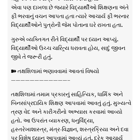
એવા પણ દાખલા છે જ્યારે વિદ્યાર્થીઓ શિક્ષણના અંતે
ફી ભરવાનું વચન આપતા હતા ત્યારે આચાર્ય ફી ભરનાર
વિદ્યાર્થીઓને પુત્રોની જેમ પોતાના ઘરે રાખતા હતા.
ગુરુએ વ્યક્તિગત રીતે વિદ્યાર્થી પર ધ્યાન આપ્યું.
વિદ્યાર્થીઓ ઉચ્ચ ચારિત્ર્ય ધરાવતા હોય, સાદું જીવન
જીવે તે જરૂરી હતું.
➽ તક્ષશિલામાં ભણાવવામાં આવતાં વિષયો
————————————–
તક્ષશિલામાં તમામ પ્રકારનું સાહિત્યિક, ધાર્મિક અને
બિનસાંપ્રદાયિક શિક્ષણ આપવામાં આવતું હતું. મુખ્યત્વે
ત્રણ વેદ અને કારીગરીનો અભ્યાસ કરવામાં આવ્યો
હતો. આ ઉપરાંત વ્યાકરણ, ધનુર્વિદ્યા,
હસ્તરેખાશાસ્ત્ર, મંત્ર-વિજ્ઞાન, શસ્ત્રક્રિયા અને દવા
પર વિશેષ ધ્યાન આપવામાં આવ્યું હતું. દરેક આચાર્ય