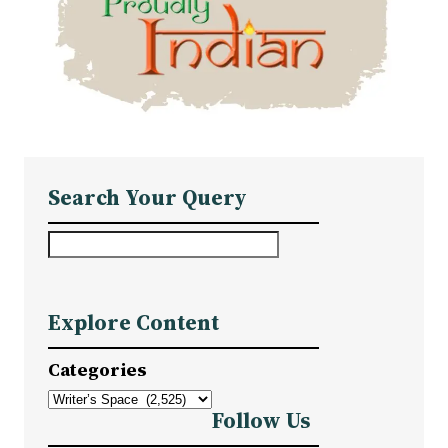
Search Your Query
S
e
a
Explore Content
r
c
Categories
h
Follow Us