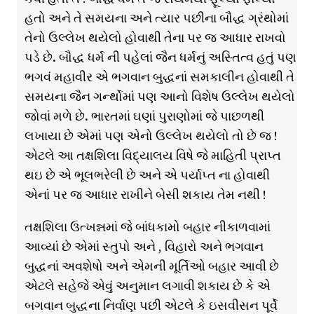
હતો અને તે સમયના અને ત્યાર પછીના બૌદ્ધ ગ્રંથોમાં
તેનો ઉલ્લેખ થયેલો હોવાથી તેના પર જ આધાર રાખવો
પડે છે. બૌદ્ધ ધર્મ ની પહેલાં જૈન ધર્મનું અસ્તિત્વ હતું પણ
ભગવં મહાવીર એ ભગવાન બુદ્ધનાં સમકાલીન હોવાથી તે
સમયના જૈન ગર્ન્થોમાં પણ આનો વિશેષ ઉલ્લેખ થયેલો
જોવાં મળે છે. ભારતમાં ઘણાં પુરાણોમાં જે પાછળથી
લખાયા છે એમાં પણ એનો ઉલ્લેખ થયેલો તો છે જ !
એટલે આ તક્ષશિલા વિદ્યાલય વિષે જે માહિતી પ્રાપ્ત
થઇ છે એ ભૂલભરેલી છે અને એ પર્યાપ્ત ના હોવાથી
એનાં પર જ આધાર રાખીને બેસી શકાય તેમ નથી !
તક્ષશિલા ઉત્ખન્નમાં જે બાંધકામો બહાર નીકાળવામાં
આવ્યાં છે એમાં સ્તુપો અને , વિહારો અને ભગવાન
બુદ્ધનાં અવશેષો અને એમની મૂર્તિઓ બહાર આવી છે
એટલે સહેજે એવું અનુમાન લગાવી શકાય છે કે એ
બગવાન બુદ્ધના નિર્વાણ પછી એટલે કે ઇસવીસન પૂર્વે