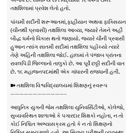
તક્ષશિલામાં પ્રવેશ લેતો હતો.
પાંચમી સદીની શરૂઆતમાં,ફાહીયાન અથવા ફાક્સિયન
(ચીનથી પ્રવાસી) તક્ષશિલા આવ્યા, જ્યારે તેમને અહીં
બૌદ્ધ ધર્મનો વિકાસ થતો જણાયો. જ્યારે ચીની પ્રવાસી
હુઆન ત્સાંગ સાતમી સદીમાં તક્ષશિલા પહોંચ્યો ત્યારે
તેણે અહિંની તક્ષશિલા જોઈ. હાલમાં તે પંજાબ પ્રાંતના
રાવલપિંડી જિલ્લાનો તાલુકો છે. આ પૂર્વે છઠ્ઠી સદીની વાત
છે. ૧૬ મહાજનપદમાંથી એક ગાંધારની રાજધાની હતી.
➽ તક્ષશિલા વિશ્વવિદ્યાલયમાં શિક્ષણનું સ્વરૂપ
————————————–
આધુનિક યુગની જેમ તક્ષશિલા યુનિવર્સિટીઓ, કોલેજો,
સુવ્યવસ્થિત શાળાઓ કે પગારદાર શિક્ષકો નહોતા, ન તો
કોઈ નિશ્ચિત અભ્યાસક્રમ હતો કે ન તો શિક્ષણનો
નિશ્ચિત સમયગાળો હતો. આ સિવાય પરીક્ષાની વ્યવસ્થા