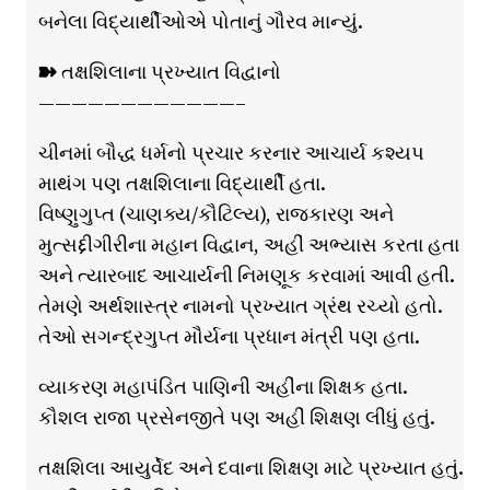
બનેલા વિદ્યાર્થીઓએ પોતાનું ગૌરવ માન્યું.
➽ તક્ષશિલાના પ્રખ્યાત વિદ્વાનો
————————————–
ચીનમાં બૌદ્ધ ધર્મનો પ્રચાર કરનાર આચાર્ય કશ્યપ
માથંગ પણ તક્ષશિલાના વિદ્યાર્થી હતા.
વિષ્ણુગુપ્ત (ચાણક્ય/કૌટિલ્ય), રાજકારણ અને
મુત્સદ્દીગીરીના મહાન વિદ્વાન, અહીં અભ્યાસ કરતા હતા
અને ત્યારબાદ આચાર્યની નિમણૂક કરવામાં આવી હતી.
તેમણે અર્થશાસ્ત્ર નામનો પ્રખ્યાત ગ્રંથ રચ્યો હતો.
તેઓ સગન્દ્રગુપ્ત મૌર્યના પ્રધાન મંત્રી પણ હતા.
વ્યાકરણ મહાપંડિત પાણિની અહીંના શિક્ષક હતા.
કૌશલ રાજા પ્રસેનજીતે પણ અહીં શિક્ષણ લીધું હતું.
તક્ષશિલા આયુર્વેદ અને દવાના શિક્ષણ માટે પ્રખ્યાત હતું.