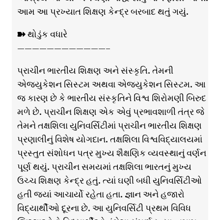
આમ આ પ્રખ્યાત શિક્ષણ કેન્દ્ર બરબાદ થતું ગયું.
➽ થોડુંક વધારે
————————————–
પ્રાચીન ભારતીય શિક્ષણ અને સંસ્કૃતિ. તેમની
એજ્યુકેશન સિસ્ટમ અથવા એજ્યુકેશન સિસ્ટમ. આ
જ કારણ છે કે ભારતીય સંસ્કૃતિને વિશ્વ શિરોમણી બિરુદ
મળે છે. પ્રાચીન શિક્ષણ એક એવું પ્રભાવશાળી તંત્ર જે
તેમને તક્ષશિલા યુનિવર્સિટીમાં પ્રાચીન ભારતીય શિક્ષણ
પ્રણાલીનું વિશેષ યોગદાન. તક્ષશિલા વિશ્વવિદ્યાલયમાં
પ્રસ્તુત સંશોધન પત્ર મુખ્ય શૈક્ષણિક વ્યવસ્થાનું વર્ણન
પૂર્ણ થયું. પ્રાચીન સમયમાં તક્ષશિલા ભારતનું મુખ્ય
ઉચ્ચ શિક્ષણ કેન્દ્ર હતું. ત્યાં ઘણી બધી યુનિવર્સિટીઓ
હતી જ્યાં આચાર્યો રહેતા હતા. જ્ઞાન અને હજારો
વિદ્યાર્થીઓ દૂરના છે. આ યુનિવર્સિટી પ્રથમ વિવિધ