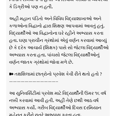
કે ડિગ્રીઓ પણ ન હતી.
અહીં મહાન પંડિતો અને વિવિધ વિદ્યાશાખાઓ અને
કળાઓના વિદ્વાનો દ્વારા શિક્ષણ આપવામાં આવતું હતું.
વિદ્યાર્થીઓ આ વિદ્વાનોના ઘરે રહીને અભ્યાસ કરતા
હતા. ઘણા પ્રાચીન ગ્રંથોમાં એવું વર્ણન કરવામાં આવ્યું
છે કે દરેક આચાર્ય (શિક્ષક) પાસે સો જેટલા વિદ્યાર્થીઓ
અભ્યાસ કરતા હતા. પાંચસો જેટલા વિદ્યાર્થીઓનું
વર્ણન જાતક ગ્રંથોમાં જોવા મળે છે.
➽ તક્ષશિલામાં છાત્રોનો પ્રવેશ કેવી રીતે થતો હતો ?
————————————–
આ યુનિવર્સિટીમાં પ્રવેશ માટે વિદ્યાર્થીની ઉંમર ૧૬ વર્ષ
નક્કી કરવામાં આવી હતી. અહીં તેણે છથી આઠ વર્ષ
અભ્યાસ કર્યો. ગરીબ વિદ્યાર્થીઓ દિવસ દરમિયાન
મહેનત કરીને રાત્રે અભ્યાસ કરતા હતા.