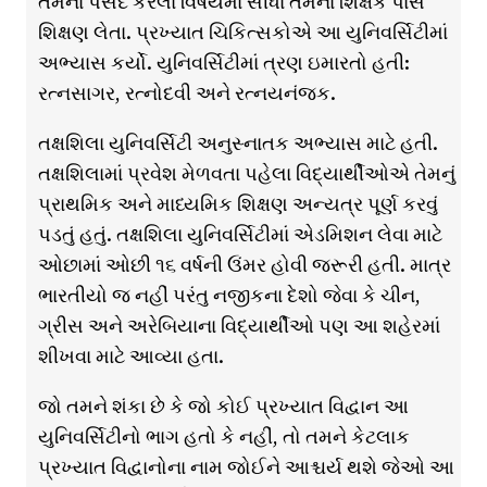
તેમના પસંદ કરેલા વિષયમાં સીધા તેમના શિક્ષક પાસે
શિક્ષણ લેતા. પ્રખ્યાત ચિકિત્સકોએ આ યુનિવર્સિટીમાં
અભ્યાસ કર્યો. યુનિવર્સિટીમાં ત્રણ ઇમારતો હતી:
રત્નસાગર, રત્નોદવી અને રત્નયનંજક.
તક્ષશિલા યુનિવર્સિટી અનુસ્નાતક અભ્યાસ માટે હતી.
તક્ષશિલામાં પ્રવેશ મેળવતા પહેલા વિદ્યાર્થીઓએ તેમનું
પ્રાથમિક અને માધ્યમિક શિક્ષણ અન્યત્ર પૂર્ણ કરવું
પડતું હતું. તક્ષશિલા યુનિવર્સિટીમાં એડમિશન લેવા માટે
ઓછામાં ઓછી ૧૬ વર્ષની ઉંમર હોવી જરૂરી હતી. માત્ર
ભારતીયો જ નહીં પરંતુ નજીકના દેશો જેવા કે ચીન,
ગ્રીસ અને અરેબિયાના વિદ્યાર્થીઓ પણ આ શહેરમાં
શીખવા માટે આવ્યા હતા.
જો તમને શંકા છે કે જો કોઈ પ્રખ્યાત વિદ્વાન આ
યુનિવર્સિટીનો ભાગ હતો કે નહીં, તો તમને કેટલાક
પ્રખ્યાત વિદ્વાનોના નામ જોઈને આશ્ચર્ય થશે જેઓ આ