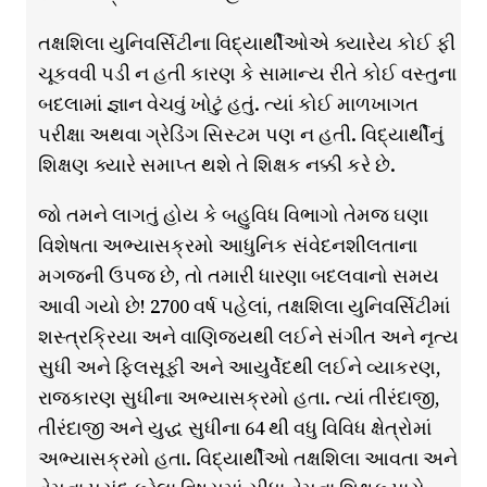
તક્ષશિલા યુનિવર્સિટીના વિદ્યાર્થીઓએ ક્યારેય કોઈ ફી
ચૂકવવી પડી ન હતી કારણ કે સામાન્ય રીતે કોઈ વસ્તુના
બદલામાં જ્ઞાન વેચવું ખોટું હતું. ત્યાં કોઈ માળખાગત
પરીક્ષા અથવા ગ્રેડિંગ સિસ્ટમ પણ ન હતી. વિદ્યાર્થીનું
શિક્ષણ ક્યારે સમાપ્ત થશે તે શિક્ષક નક્કી કરે છે.
જો તમને લાગતું હોય કે બહુવિધ વિભાગો તેમજ ઘણા
વિશેષતા અભ્યાસક્રમો આધુનિક સંવેદનશીલતાના
મગજની ઉપજ છે, તો તમારી ધારણા બદલવાનો સમય
આવી ગયો છે! 2700 વર્ષ પહેલાં, તક્ષશિલા યુનિવર્સિટીમાં
શસ્ત્રક્રિયા અને વાણિજ્યથી લઈને સંગીત અને નૃત્ય
સુધી અને ફિલસૂફી અને આયુર્વેદથી લઈને વ્યાકરણ,
રાજકારણ સુધીના અભ્યાસક્રમો હતા. ત્યાં તીરંદાજી,
તીરંદાજી અને યુદ્ધ સુધીના 64 થી વધુ વિવિધ ક્ષેત્રોમાં
અભ્યાસક્રમો હતા. વિદ્યાર્થીઓ તક્ષશિલા આવતા અને