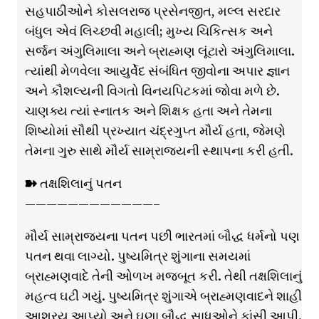
સહપાઠીઓને કોસલરાજ પ્રસેનજીત, મલ્લ સરદાર
બંધુલ એવં લિચ્છવી મહાલી; મુખ્ય ચિકિત્સક અને
સર્જન અંગુલિમાલા અને બ્રાહ્મણ લૂંટારો અંગુલિમાલા.
ત્યાંથી મેળવેલા આયુર્વેદ સંબંધિત જીવોના અપાર જ્ઞાન
અને કૌશલ્યની વિગતો વિનયપિટકમાં જોવા મળે છે.
ચાણક્ય ત્યાં સ્નાતક અને શિક્ષક હતા અને તેમના
શિષ્યોમાં સૌથી પ્રખ્યાત ચંદ્રગુપ્ત મૌર્ય હતા, જેમણે
તેમના ગુરુ સાથે મૌર્ય સામ્રાજ્યની સ્થાપના કરી હતી.
➽ તક્ષશિલાનું પતન
————————————–
મૌર્ય સામ્રાજ્યના પતન પછી ભારતમાં બૌદ્ધ ધર્મનો પણ
પતન થવા લાગ્યો. પુષ્યમિત્ર શુંગાના સમયમાં
બ્રાહ્મણવાદે તેની ઓળખ મજબૂત કરી. તેથી તક્ષશિલાનું
મહત્વ ઘટી ગયું. પુષ્યમિત્ર શુંગાએ બ્રાહ્મણવાદને શાહી
આશ્રય આપ્યો અને ઘણા બૌદ્ધ સાધુઓને ફાંસી આપી.