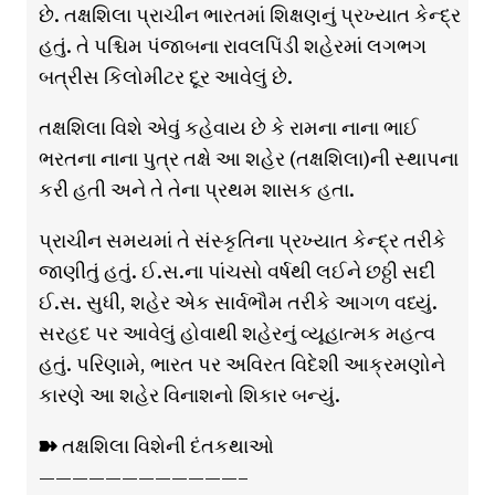
છે. તક્ષશિલા પ્રાચીન ભારતમાં શિક્ષણનું પ્રખ્યાત કેન્દ્ર
હતું. તે પશ્ચિમ પંજાબના રાવલપિંડી શહેરમાં લગભગ
બત્રીસ કિલોમીટર દૂર આવેલું છે.
તક્ષશિલા વિશે એવું કહેવાય છે કે રામના નાના ભાઈ
ભરતના નાના પુત્ર તક્ષે આ શહેર (તક્ષશિલા)ની સ્થાપના
કરી હતી અને તે તેના પ્રથમ શાસક હતા.
પ્રાચીન સમયમાં તે સંસ્કૃતિના પ્રખ્યાત કેન્દ્ર તરીકે
જાણીતું હતું. ઈ.સ.ના પાંચસો વર્ષથી લઈને છઠ્ઠી સદી
ઈ.સ. સુધી, શહેર એક સાર્વભૌમ તરીકે આગળ વધ્યું.
સરહદ પર આવેલું હોવાથી શહેરનું વ્યૂહાત્મક મહત્વ
હતું. પરિણામે, ભારત પર અવિરત વિદેશી આક્રમણોને
કારણે આ શહેર વિનાશનો શિકાર બન્યું.
➽ તક્ષશિલા વિશેની દંતકથાઓ
————————————–