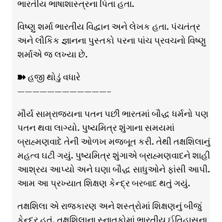
ભારતીય ભાષાશાસ્ત્રના પિતા હતા.
વિષ્ણુ શર્મા ભારતીય વિદ્વાન અને લેખક હતા. પંચતંત્ર
અને લૌકિક જ્ઞાનના પુસ્તકો પરના પાંચ પ્રવચનો વિષ્ણુ
શર્માએ જ લખ્યા છે.
➽ હજી થોડું વધારે
————————————–
મૌર્ય સામ્રાજ્યના પતન પછી ભારતમાં બૌદ્ધ ધર્મનો પણ
પતન થવા લાગ્યો. પુષ્યમિત્ર શુંગાના સમયમાં
બ્રાહ્મણવાદે તેની ઓળખ મજબૂત કરી. તેથી તક્ષશિલાનું
મહત્વ ઘટી ગયું. પુષ્યમિત્ર શુંગાએ બ્રાહ્મણવાદને શાહી
આશ્રય આપ્યો અને ઘણા બૌદ્ધ સાધુઓને ફાંસી આપી.
આમ આ પ્રખ્યાત શિક્ષણ કેન્દ્ર બરબાદ થતું ગયું.
તક્ષશિલા એ રાજકારણ અને શસ્ત્રોમાં શિક્ષણનું બીજું
કેન્દ્ર હતું. તક્ષશિલાના સ્નાતકોમાં ભારતીય ઈતિહાસના