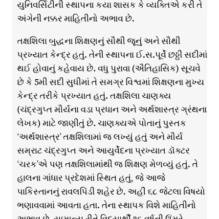
યુનિવર્સિટીની સ્થાપના કયા શાસક કે વ્યક્તિએ કરી તે
અંગેની નક્કર માહિતીનો અભાવ છે.
તક્ષશિલા બુદ્ધના શિક્ષણનું સૌથી જૂનું અને સૌથી
પ્રખ્યાત કેન્દ્ર હતું. તેની સ્થાપના ઈ.સ.પૂર્વે છઠ્ઠી સદીમાં
થઈ હોવાનું કહેવાય છે. વધુ પુરાવા (ઐતિહાસિક) સૂચવે
છે કે 5મી સદી સુધીમાં તે સમગ્ર વિશ્વમાં શિક્ષણના મુખ્ય
કેન્દ્ર તરીકે પ્રખ્યાત હતું. તક્ષશિલા ચાણક્ય
(ચંદ્રગુપ્ત મૌર્યના વડા પ્રધાન અને અર્થશાસ્ત્ર ગ્રંથના
લેખક) માટે જાણીતું છે. ચાણક્યએ પોતાનું પુસ્તક
‘અર્થશાસ્ત્ર’ તક્ષશિલામાં જ લખ્યું હતું અને મૌર્ય
સમ્રાટ ચંદ્રગુપ્ત અને આયુર્વેદના પ્રખ્યાત ડૉક્ટર
‘ચરક’એ પણ તક્ષશિલામાંથી જ શિક્ષણ મેળવ્યું હતું. તે
હાલના ગાંધાર પ્રદેશમાં સ્થિત હતું, જે આજે
પાકિસ્તાનનું રાવલપિંડી શહેર છે. અહીં ૬૮ જેટલા વિષયો
ભણાવવામાં આવતા હતા. તેના સ્થાપક વિશે માહિતીનો
અભાવ છે. સામાન્ય રીતે વિદ્યાર્થી ૧૬ વર્ષની ઉંમરે