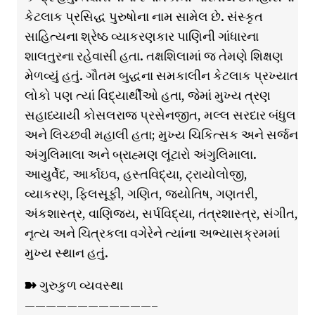
કેટલાક પ્રસિદ્ધ પુરુષોના નામ સામેલ છે. સંસ્કૃત
સાહિત્યના શ્રેષ્ઠ વ્યાકરણકાર પાણિની ગાંધારના
શાલતુરના રહેવાસી હતા. તક્ષશિલામાં જ તેમણે શિક્ષણ
મેળવ્યું હતું. ગૌતમ બુદ્ધના સમકાલીન કેટલાક પ્રખ્યાત
લોકો પણ ત્યાં વિદ્યાર્થીઓ હતા, જેમાં મુખ્ય ત્રણ
સહાધ્યાયી કોસલરાજ પ્રસેનજીત, મલ્લ સરદાર બંધુલ
અને લિચ્છવી મહાલી હતા; મુખ્ય ચિકિત્સક અને સર્જન
અંગુલિમાલા અને બ્રાહ્મણ લૂંટારો અંગુલિમાલા.
આયુર્વેદ, આર્કાઇવ, હસ્તવિદ્યા, ટ્રાયોલોજી,
વ્યાકરણ, ફિલસૂફી, ગણિત, જ્યોતિષ, ગણતરી,
અંકશાસ્ત્ર, વાણિજ્ય, સર્પવિદ્યા, તંત્રશાસ્ત્ર, સંગીત,
નૃત્ય અને ચિત્રકલા વગેરેને ત્યાંના અભ્યાસક્રમમાં
મુખ્ય સ્થાન હતું.
➽ ગુરુકુળ વ્યવસ્થા
————————————–