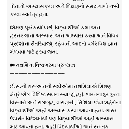
પોતાનો અભ્યાસક્રમ અને શિક્ષણનો સમયગાળો નક્કી
કરવા સ્વતંત્ર હતા.
શિક્ષણ પૂરું કર્યા પછી, વિદ્યાર્થીઓ કલા અને
હસ્તકલાનો અભ્યાસ અને અભ્યાસ કરવા અને વિવિધ
પ્રદેશોના રીતરિવાજો, રહેવાની આદતો વગેરે વિશે જ્ઞાન
મેળવવા માટે ફરવા જતા.
➽ તક્ષશિલા વિશ્વભરમાં પ્રખ્યાત
————————————–
ઈ.સ.ની શરૂઆતની સદીઓમાં તક્ષશિલાએ શિક્ષણ
ક્ષેત્રે એક વિશિષ્ટ સ્થાન સ્થાપ્યું હતું. ભારતના દૂર-દૂરના
વિસ્તારો અને રાજગૃહ, વારાણસી, મિથિલા જેવા શહેરોના
વિદ્યાર્થીઓ અહીં અભ્યાસ કરવા આવતા હતા. ભારત
ઉપરાંત વિદેશમાંથી પણ વિદ્યાર્થીઓ અહીં અભ્યાસ
માટે આવતા હતા. અહીં વિદ્યાર્થીઓ અને સ્નાતક