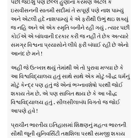
પછી જઈશું પણ છેલ્લે હુણોનાં કરમણ એટલે કે
ઇસવીસનની સાતમી સદીમાં તે સપૂર્ણ પણે નાશ પામ્યું
અને એટલી હદે નાશપામ્યું કે એ ફરીથી ઉભું થઇ શક્યું
જ નહિ અને એ એક સ્મૃતિ બનીને રહી ગયું . ત્યાર પછી
કોઈએ એ બાંધવાની દરકાર કરી જ નહીં તે છેક અત્યારે
સમગ્ર વિશ્વના પ્રયાસોને લીધે ફરી બંધાઈ રહી છે એનો
આનંદ છે મને !
અહી જે ઉત્ખન્ન થયું તેમાંથી એ તો પુરાવા મળ્યા છે કે
આ વિશ્વવિદ્યાલય હતું સાથે સાથે એક મોટું બૌદ્ધ ધર્મનું
મોટું કેન્દ્ર પણ હતું જે એનાં ભગ્નાવશેષો પરથી જોઈ
શકાય તેમ છે. એ પણ સાબિત થાય છે કે આ બૌદ્ધ
વિશ્વવિદ્યાલય હતું . સીલસીલાબંધ વિગતો જ જોઈ
આપણે હવે !
પ્રાચીન ભારતીય ઇતિહાસમાં શિક્ષણનું મહત્વ ભારતની
સૌથી જૂની યુનિવર્સિટી તક્ષશિલા પરથી સમજી શકાય