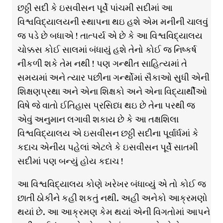
છઠ્ઠી સદી કે ઇસવીસન પૂર્વે પાંચમી સદીમાં આ
વિશ્વવિદ્યાલયની સ્થાપના થઇ હશે એમ મનીની ચાલવું
જ પડે છે બધાએ ! તાત્પર્ય એ છે કે આ વિશ્વવિદ્યાલય
ચોક્કસ કોઈ સાલમાં બંધાયું હશે તેનો કોઈ જ નિષ્કર્ષ
નીકળી શકે તેમ નથી ! પણ ગન્થીત સાહિત્યમાં તે
સમયમાં અને ત્યાર પછીના ગર્ન્થોમાં સૈકાઓ સુધી એની
શિક્ષણપ્રથા અને એના શિક્ષકો અને એના વિદ્યાર્થીઓ
વિષે જે વાતો ઈતિહાસ પ્રસિધ્ધ થઇ છે તેના પરથી જ
એવું અનુમાન લગાવી શકાય છે કે આ તક્ષશિલા
વિશ્વવિદ્યાલય એ ઇસવીસન છઠ્ઠી સદીના પૂર્વાર્ધમાં કે
કદાચ એનીય પહેલાં એટલે કે ઇસવીસન પૂર્વે સાતમી
સદીમાં પણ બન્યું હોય કદાચ !
આ વિશ્વવિદ્યાલય કોણે ખરેખર બંધાવ્યું એ તો કોઈ જ
છાતી ઠોકીને કહી શકતું નથી. અહી અનેકો આક્રમણો
થયાં છે. આ આક્રમણ કેમ થયાં એની વિગતોમાં આપને