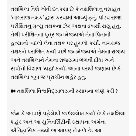
તક્ષશિલા વિશે એવી દંતકથા છે કે તક્ષશિલાનું વસાહત
‘નાગરાજ તક્ષક’ દ્વારા કરવામાં આવ્યું હતું. પાંડવ રાજા
પરીક્ષિતનું મૃત્યુ તક્ષકના ઝેર અથવા ડંખથી થયું હતું.
તેથી પરીક્ષિતના પુત્ર જનમેજયએ તેના પિતાની
હત્યાનો બદલો લેવા તક્ષક પર હુમલો કર્યો. નાગરાજ
તક્ષકને પરાજિત કર્યા પછી જનમેજયએ તેમના રાજ્ય
અને તક્ષશિલાને તેમના રાજ્યમાં ભેળવી દીધા અને
સર્પોનો વિશાળ ‘યજ્ઞ’ કર્યો. આના પરથી જણાય છે કે
તક્ષશિલા ખૂબ જ પ્રાચીન શહેર હતું.
➽ તક્ષશિલા વિશ્વવિદ્યાલયની સ્થાપના કોણે કરી ?
————————————–
જેમ કે આપણે પહેલેથી જ ઉલ્લેખ કર્યો છે કે તક્ષશિલા
શહેર અને આ યુનિવર્સિટીની સ્થાપના અંગેના
ઐતિહાસિક તથ્યો જ આપણને મળે છે. આ