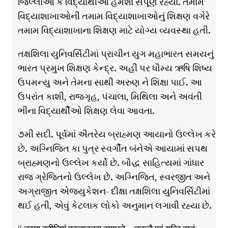
જિલ્લાઓ કે વિદ્યાર્થીઓ હંમેશા સંપૂર્ણ રહ્યા. તમામ
વિદ્યાશાખાઓની તમામ વિદ્યાશાખાઓનું શિક્ષણ વગેરે
તમામ વિદ્યાશાખાના શિક્ષણ માટે યોગ્ય વ્યવસ્થા હતી.
તક્ષશિલા યુનિવર્સિટીમાં પ્રાચીન યુગ મહાભારત સમયનું
ભારત પ્રમુખ શિક્ષણ કેન્દ્ર. અહીં પર ધૌમ્ય ઋષિ શિષ્ય
ઉપમન્યુ અને તેમના સાથી અરુણ ને શિક્ષા પાઈ. આ
ઉપરાંત કાશી, રાજગૃહ, પંચાલા, મિથિલા અને અવંતી
ભીના વિદ્યાર્થીઓ શિક્ષણ લેવા આવતા.
૭મી સદી. પૂર્વમાં ઐતરેય બ્રાહ્મણ આયાનો ઉલ્લેખ કરે
છે. અગ્નિજિત કા પુત્ર સ્વર્ગીત બંનેએ આયામાં સપથ
બ્રાહ્મણનો ઉલ્લેખ કર્યો છે. બૌદ્ધ સાહિત્યમાં ગાંધાર
રાજ ગ્રેજિતનો ઉલ્લેખ છે. અગ્નિજિત, સ્વરજીત અને
અગ્રાજીત એજ્યુકેશન- દીક્ષા તક્ષશિલા યુનિવર્સિટીમાં
થઈ હતી, એવું કેટલાક લોકો અનુમાન લગાવી રહ્યા છે.