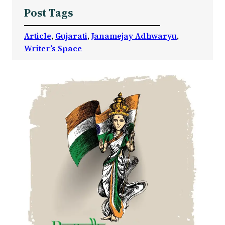
Post Tags
Article
, 
Gujarati
, 
Janamejay Adhwaryu
, 
Writer’s Space