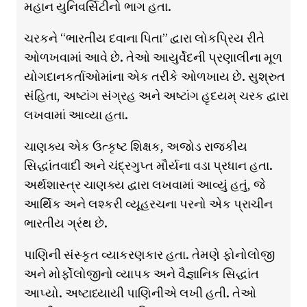
મહાન યુનિવર્સિટીનો ભાગ હતા.
ચરકને “ભારતીય દવાના પિતા” દ્વારા લોકપ્રિય રીતે
ઓળખવામાં આવે છે. તેઓ આયુર્વેદની પ્રણાલીના મૂળ
યોગદાનકર્તાઓમાંના એક તરીકે ઓળખાય છે. સુશ્રુત
સંહિતા, અષ્ટાંગ સંગ્રહ અને અષ્ટાંગ હૃદયમ્ ચરક દ્વારા
લખવામાં આવ્યા હતા.
ચાણક્ય એક ઉત્કૃષ્ટ શિક્ષક, અજોડ રાજકીય
સિદ્ધાંતવાદી અને ચંદ્રગુપ્ત મૌર્યના વડા પ્રધાન હતા.
અર્થશાસ્ત્ર ચાણક્ય દ્વારા લખવામાં આવ્યું હતું, જે
આર્થિક અને લશ્કરી વ્યૂહરચના પરનો એક પ્રાચીન
ભારતીય ગ્રંથ છે.
પાણિની સંસ્કૃત વ્યાકરણકાર હતા. તેમણે ફોનોલોજી
અને મોર્ફોલોજીનો વ્યાપક અને વૈજ્ઞાનિક સિદ્ધાંત
આપ્યો. અષ્ટાધ્યાયી પાણિનીએ લખી હતી. તેઓ