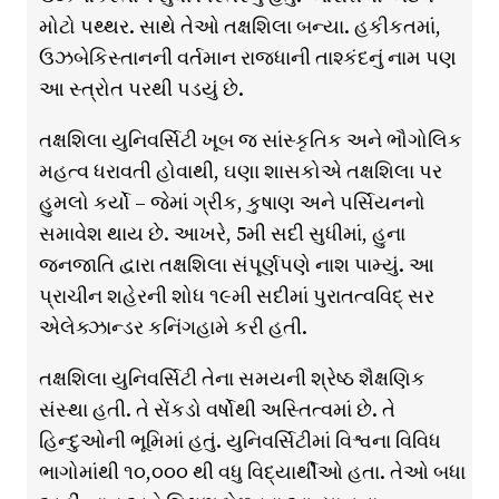
મોટો પથ્થર. સાથે તેઓ તક્ષશિલા બન્યા. હકીકતમાં,
ઉઝબેકિસ્તાનની વર્તમાન રાજધાની તાશ્કંદનું નામ પણ
આ સ્ત્રોત પરથી પડયું છે.
તક્ષશિલા યુનિવર્સિટી ખૂબ જ સાંસ્કૃતિક અને ભૌગોલિક
મહત્વ ધરાવતી હોવાથી, ઘણા શાસકોએ તક્ષશિલા પર
હુમલો કર્યો – જેમાં ગ્રીક, કુષાણ અને પર્સિયનનો
સમાવેશ થાય છે. આખરે, 5મી સદી સુધીમાં, હુના
જનજાતિ દ્વારા તક્ષશિલા સંપૂર્ણપણે નાશ પામ્યું. આ
પ્રાચીન શહેરની શોધ ૧૯મી સદીમાં પુરાતત્વવિદ્ સર
એલેક્ઝાન્ડર કનિંગહામે કરી હતી.
તક્ષશિલા યુનિવર્સિટી તેના સમયની શ્રેષ્ઠ શૈક્ષણિક
સંસ્થા હતી. તે સેંકડો વર્ષોથી અસ્તિત્વમાં છે. તે
હિન્દુઓની ભૂમિમાં હતું. યુનિવર્સિટીમાં વિશ્વના વિવિધ
ભાગોમાંથી ૧૦,૦૦૦ થી વધુ વિદ્યાર્થીઓ હતા. તેઓ બધા