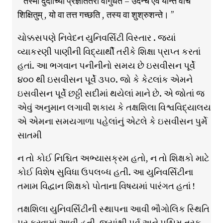
‘‘ तस्मा दुदीच्यिां प्रज्ञाततरा वागुधते – उदन्चै एवं यन्ति वाचं
शिक्षितुम् , यो वा तत्त गच्छति , तस्य वा शुश्रुशन्ते। ’’
ચોક્કસપણે નિવેદન યુનિવર્સિટી વિસ્તાર . જ્યાં
વ્યાકરણી પાણીની વિદ્યાર્થી તરીકે શિક્ષા પ્રાપ્ત કરતાં
હતાં. આ ભગવાન પનીનીનો સમય છે ઇસવીસન પૂર્વે
૪૦૦ થી ઇસવીસન પૂર્વે ૩૫૦. જો કે કેટલાંક એમને
ઇસવીસન પૂર્વે છઠ્ઠી સદીમાં થયેલાં માને છે. એ જોતાં જ
એવું અનુમાન લગાવી શકાય કે તક્ષશિલા વિશ્વવિદ્યાલય
એ એમના સમયગાળા પહેલાંનું એટલે કે ઇસવીસન પુર્મે
સાતમી
ન તો કોઈ નિશ્ચિત અભ્યાસક્રમ હતો, ન તો શિક્ષકો માટે
કોઈ વિશેષ સુવિધા ઉપલબ્ધ હતી. આ યુનિવર્સિટીના
તમામ વિદ્વાન શિક્ષકો પોતાના વિષયમાં પારંગત હતાં !
તક્ષશિલા યુનિવર્સિટીની સ્થાપના આવી ભૌગોલિક સ્થિતિ
પર કરવામાં આવી હતી, જ્યાંથી પૂર્વ અને પશ્ચિમ તરફ