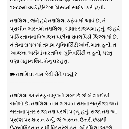
૧૯૮૦માં વર્લ્ડ હેરિટેજ લિસ્ટમાં સામેલ કરી હતી.
તક્ષશિલા, જેને હવે તક્ષશિલા કહેવામાં આવે છે, તે
પ્રાચીન ભારતમાં તક્ષશિલા, ગાંધાર રાજ્યમાં હતું, જે હવે
પાકિસ્તાનના વિભાજન પછીના રાવલપિંડી જિલ્લામાં છે.
તે તેના સમયમાં તમામ યુનિવર્સિટીઓની માતા હતી. તે
આજના અર્થમાં વાસ્તવિક યુનિવર્સિટી ન હતી, પરંતુ
ઘણા મહાન શિક્ષકોનું ઘર હતું.
➽ તક્ષશિલા નામ કેવી રીતે પડયું ?
————————————–
તક્ષશિલા એ સંસ્કૃત મૂળનો શબ્દ છે જે બે શબ્દોથી
બનેલો છે. તક્ષશિલા નામ ભગવાન રામના ભત્રીજા અને
ભરતના પુત્ર રાજા તક્ષ પરથી પડ્યું હતું. રાજા તક્ષે આ
પ્રદેશ પર શાસન કર્યું, જે ભારતના ઉત્તરી છેડાથી
ઉઝબેકિસ્તાન સુધી વિસ્તરેલું હતું. ઔરશિલા એટલે