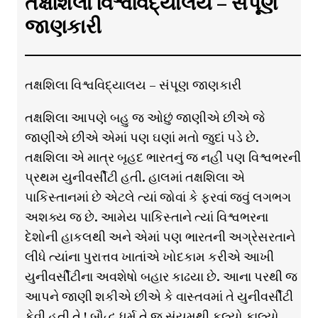
તક્ષશિલા વિશ્વવિદ્યાલય – સંપૂણ
જાણકારી
તક્ષશિલા વિશ્વવિદ્યાલય – સંપૂણ જાણકારી
તક્ષશિલા આપણે બહુ જ ઓછું જાણીએ છીએ જે
જાણીએ છીએ એમાં પણ ઘણાં મતો જુદાં પડે છે.
તક્ષશિલા એ માત્ર બૃહદ ભારતનું જ નહીં પણ વિશ્વભરની
પ્રથમ યુનીવર્સીટી હતી. હાલમાં તક્ષશિલા એ
પાકિસ્તાનમાં છે એટલે ત્યાં જોવાં કે ફરવાં જવું લગભગ
અશક્ય જ છે. આમેય પાકિસ્તાને ત્યાં વિશ્વભરના
દેશોની હાકલથી અને એમાં પણ ભારતની અગ્રેસરતાને
લીધે ત્યાંના પુરાત્તવ ખાતાંએ ખોદકામ કરીએ આખી
યુનીવર્સીટીના અવશેષો બહાર કાઢયા છે. આના પરથી જ
આપને જાણી શકીએ છીએ કે વાસ્તવમાં તે યુનીવર્સીટી
કેવી હતી તે ! બૌદ્ધ ધર્મ તે જ સંયમથી ફૂલ્યો ફાલ્યો