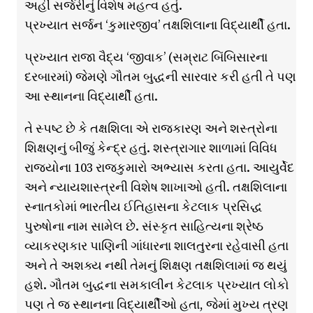
અહીં સર્જરીનું વિશેષ મહત્વ હતું.
પ્રખ્યાત સર્જન ‘કુમારજીવ’ તક્ષશિલાના વિદ્યાર્થી હતા.
પ્રખ્યાત રાજા વૈદ્ય ‘જીવાક’ (સમ્રાટ બિંબિસારના
દરબારમાં) જેમણે ગૌતમ બુદ્ધની સારવાર કરી હતી તે પણ
આ સ્થાનના વિદ્યાર્થી હતા.
તે સ્પષ્ટ છે કે તક્ષશિલા એ રાજકારણ અને શસ્ત્રોના
શિક્ષણનું બીજું કેન્દ્ર હતું. શસ્ત્રાગાર શાળામાં વિવિધ
રાજ્યોના 103 રાજકુમારો અભ્યાસ કરતા હતા. આયુર્વેદ
અને ન્યાયશાસ્ત્રની વિશેષ શાખાઓ હતી. તક્ષશિલાના
સ્નાતકોમાં ભારતીય ઈતિહાસના કેટલાક પ્રસિદ્ધ
પુરુષોના નામ સામેલ છે. સંસ્કૃત સાહિત્યના શ્રેષ્ઠ
વ્યાકરણકાર પાણિની ગાંધારના શાલતુરના રહેવાસી હતા
અને તે અશક્ય નથી તેમનું શિક્ષણ તક્ષશિલામાં જ થયું
હશે. ગૌતમ બુદ્ધના સમકાલીન કેટલાક પ્રખ્યાત લોકો
પણ તે જ સ્થાનના વિદ્યાર્થીઓ હતા, જેમાં મુખ્ય ત્રણ