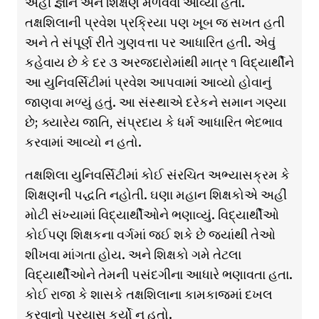
અહીં જ્ઞાન અને શિક્ષણ મેળવવા આવ્યા હતા.
તક્ષશિલાની પ્રવેશ પ્રક્રિયા પણ ખૂબ જ સખત હતી
અને તે સંપૂર્ણ રીતે ગુણવત્તા પર આધારિત હતી. એવું
કહેવાય છે કે દર ૩ અરજદારોમાંથી માત્ર ૧ વિદ્યાર્થીને
આ યુનિવર્સિટીમાં પ્રવેશ આપવામાં આવ્યો હોવાનું
જાણવા મળ્યું હતું. આ સંસ્થાએ દરેકને સમાન ગણ્યા
છે; ક્યારેય જાતિ, સંપ્રદાય કે ધર્મ આધારિત ભેદભાવ
કરવામાં આવ્યો ન હતો.
તક્ષશિલા યુનિવર્સિટીમાં કોઈ સંરચિત અભ્યાસક્રમ કે
શિક્ષણની પદ્ધતિ નહોતી. ઘણા મહાન શિક્ષકોએ અહીં
મોટી સંખ્યામાં વિદ્યાર્થીઓને ભણાવ્યું. વિદ્યાર્થીઓ
કોઈપણ શિક્ષકના વર્ગમાં જઈ શકે છે જ્યાંથી તેઓ
શીખવા માંગતા હોય. અને શિક્ષકો ગમે તેટલા
વિદ્યાર્થીઓને તેમની પસંદગીના આધારે ભણાવતા હતા.
કોઈ રાજા કે શાસકે તક્ષશિલાના કામકાજમાં દખલ
કરવાનો પ્રયાસ કર્યો ન હતો.