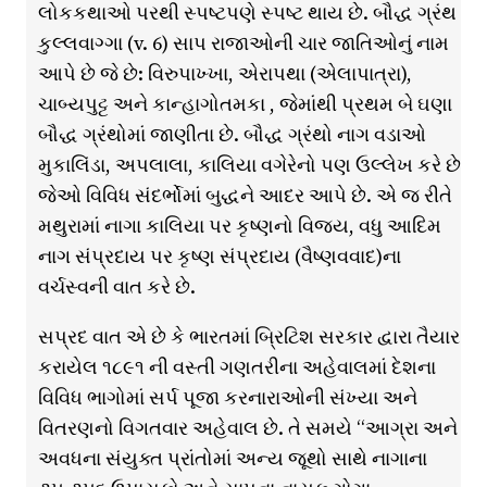
લોકકથાઓ પરથી સ્પષ્ટપણે સ્પષ્ટ થાય છે. બૌદ્ધ ગ્રંથ
કુલ્લવાગ્ગા (v. 6) સાપ રાજાઓની ચાર જાતિઓનું નામ
આપે છે જે છે: વિરુપાખ્ખા, એરાપથા (એલાપાત્રા),
ચાબ્યપુટ્ટ અને કાન્હાગોતમકા , જેમાંથી પ્રથમ બે ઘણા
બૌદ્ધ ગ્રંથોમાં જાણીતા છે. બૌદ્ધ ગ્રંથો નાગ વડાઓ
મુકાલિંડા, અપલાલા, કાલિયા વગેરેનો પણ ઉલ્લેખ કરે છે
જેઓ વિવિધ સંદર્ભોમાં બુદ્ધને આદર આપે છે. એ જ રીતે
મથુરામાં નાગા કાલિયા પર કૃષ્ણનો વિજય, વધુ આદિમ
નાગ સંપ્રદાય પર કૃષ્ણ સંપ્રદાય (વૈષ્ણવવાદ)ના
વર્ચસ્વની વાત કરે છે.
સપ્રદ વાત એ છે કે ભારતમાં બ્રિટિશ સરકાર દ્વારા તૈયાર
કરાયેલ ૧૮૯૧ ની વસ્તી ગણતરીના અહેવાલમાં દેશના
વિવિધ ભાગોમાં સર્પ પૂજા કરનારાઓની સંખ્યા અને
વિતરણનો વિગતવાર અહેવાલ છે. તે સમયે “આગ્રા અને
અવધના સંયુક્ત પ્રાંતોમાં અન્ય જૂથો સાથે નાગાના