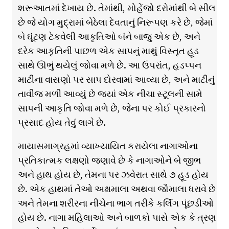
શરૂઆતમાં દેખાય છે. તેમાંથી, મોહેંજો દરોમાંથી બે સીલ
છે જે યોગ મુદ્રામાં બેઠેલા દેવતાનું નિરૂપણ કરે છે, જેમાં
બે ઘૂંટણ ટેકવેલી આકૃતિઓ બંને બાજુ એક છે, અને
દરેક આકૃતિની પાછળ એક સાપનું માથું વિસ્તૃત હૂડ
સાથે ઊભું થયેલું જોવા મળે છે. આ ઉપરાંત, હડપ્પન
માટીના વાસણો પર સાપ દોરવામાં આવ્યા છે, અને માટીનું
તાવીજ મળી આવ્યું છે જ્યાં એક નીચા સ્ટૂલની સામે
સાપની આકૃતિ જોવા મળે છે, જેના પર કોઈ પ્રકારનો
પ્રસાદ હોય તેવું લાગે છે.
માયાસમાગ્રહમાં વ્યાખ્યાયિત કરાયેલા નાગાઓના
પ્રતિકાત્મક લક્ષણો જણાવે છે કે નાગાઓને બે જીભ
અને હાથ હોય છે, તેમના પર ઝવેરાત સાથે ૭ હૂડ હોય
છે. એક હાથમાં તેઓ અક્ષમાલા અથવા જૌમાલા ધરાવે છે
અને તેમના શરીરના નીચેના ભાગ તરીકે કર્લિંગ પૂંછડીઓ
હોય છે. નાગા મહિલાઓ અને બાળકો પાસે એક કે ત્રણ