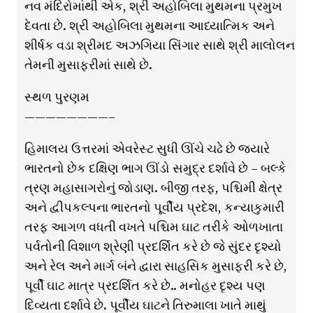
નવ મંદિરોમાંથી એક, શ્રી અહોબિલા મુથમના પ્રમુખ
દેવતા છે. શ્રી અહોબિલા મુથમના આધ્યાત્મિક અને
શીર્ષક વડા શ્રીમદ અઝગિયા સિંગાર સાથે શ્રી માલોલન
તેમની મુસાફરીમાં સાથે છે.
સ્થળ પુરણમ
————————–
હિમાલય ઉત્તરમાં એવરેસ્ટ સુધી ઊંચે ચઢે છે જ્યારે
ભારતનો છેક દક્ષિણ ભાગ ઊંડો સમુદ્ર દર્શાવે છે – બલ્કે
ત્રણ મહાસાગરોનું જોડાણ. બીજી તરફ, પશ્ચિમી ક્ષેત્ર
અને દ્વીપકલ્પના ભારતનો પૂર્વીય પ્રદેશ, કન્યાકુમારી
તરફ આગળ વધતી વખતે પશ્ચિમ ઘાટ તરીકે ઓળખાતા
પર્વતોની વિશાળ શ્રેણી પ્રદર્શિત કરે છે જે સુંદર દૃશ્યો
અને રેલ અને માર્ગ બંને દ્વારા સાહસિક મુસાફરી કરે છે,
પૂર્વી ઘાટ માત્ર પ્રદર્શિત કરે છે.. મનોહર દૃશ્ય પણ
દિવ્યતા દર્શાવે છે. પૂર્વીય ઘાટને તિરુમાલા ખાતે માથું