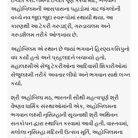
ઈચ્છા કરી. તેમની ઈચ્છા પૂર્ણ કરવા માટે, ભગવાન
અહોબિલમની આસપાસના પહાડોમાં ગાઢ જંગલોની
વચ્ચે નવ જુદા જુદા સ્વરૂપોમાં સ્થાયી થયા. આ
કારણથી આ ટેકરી ગરુડાદ્રી, ગરુડાચલમ અને
ગરુડશૈલમ તરીકે ઓળખાય છે.
અહોબિલમ એ સ્થાન છે જ્યાં ભગવાને હિરણ્યકસિપુનો
વધ કર્યો હતો અને પ્રહલાદને બચાવ્યો હતો.
મહાલક્ષ્મીએ સેંજુ ટેકરીઓના આદિવાસી શિકારીઓમાં
સેંજુલક્ષ્મી તરીકે અવતાર લીધો અને ભગવાન સાથે લગ્ન
કર્યા.
શ્રી અહોબિલા મઠ, ભારતની સૌથી મહત્વપૂર્ણ શ્રી
વૈષ્ણવ ધાર્મિક સંસ્થાઓમાંની એક, અહોબિલમના
ભગવાન લક્ષ્મી નૃસિમ્હાની સૂચનાથી શ્રી અથિવન
સતકોપન દ્વારા સ્થાપિત કરવામાં આવી હતી. વાસ્તવમાં,
મલોલા નૃસિમ્હા મંદિરની ઉત્સવ મૂર્તિ, અહોબિલમના