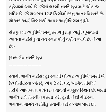
કહેવામાં આવે છે, જેમાં લક્ષ્મી નરસિમ્હા માટે એક જ
મંદિર છે, જે લગભગ 12.8 કિલોમીટરનું અંતર વિસ્તરે છે.
લોઅર અહોબિલમથી અપર અહોબિલમ સુધી.
સંસ્કૃતમાં અહોબિલમનું સ્થળપુરાણ અહીં પૂજવામાં
આવતા નરસિંહના નવ સ્વરૂપોનું વર્ણન આપે છે. તેઓ
છે:-
(૧)ભાર્ગવ નરસિમ્હા
————————–
સ્વામી ભાર્ગવ નરસિમ્હા સ્વામી લોઅર અહોબિલમથી બે
કિલોમીટરના અંતરે, એક ટેકરી પર, ‘ભાર્ગવ તીર્થમ’
તરીકે ઓળખાતા પવિત્ર તળાવની નજીક સ્થિત છે, જ્યાં
ભાર્ગવ રામે તેમની તપસ્યા કરી હતી. તેથી મંદિરના
ભગવાન ભાર્ગવ નરસિંહ સ્વામી તરીકે ઓળખાય છે.