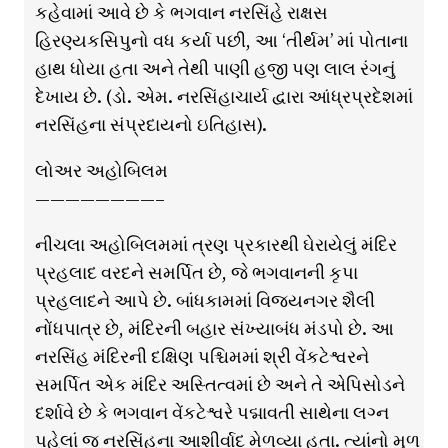
કહેવામાં આવે છે કે ભગવાન નરસિંહે રાક્ષસ
હિરણ્યકસિપુનો વધ કર્યા પછી, આ ‘તીર્થમ’ માં પોતાના
હાથ ધોયા હતા અને તેથી પાણી હજી પણ લાલ રંગનું
દેખાય છે. (ડો. એમ. નરસિંહાચાર્ય દ્વારા આંધ્રપ્રદેશમાં
નરસિંહના સંપ્રદાયનો ઇતિહાસ).
લોઅર અહોબિલમ
————————–
નીચલા અહોબિલમમાં ત્રણ પ્રકારથી ઘેરાયેલું મંદિર
પ્રહલાદ વરદને સમર્પિત છે, જે ભગવાનની કૃપા
પ્રહલાદને આપે છે. બાંધકામમાં વિજયનગર શૈલી
નોંધપાત્ર છે, મંદિરની બહાર સંખ્યાબંધ મંડપો છે. આ
નરસિંહ મંદિરની દક્ષિણ પશ્ચિમમાં શ્રી વેંકટેશ્વરને
સમર્પિત એક મંદિર અસ્તિત્વમાં છે અને તે એપિસોડને
દર્શાવે છે કે ભગવાન વેંકટેશ્વરે પદ્માવતી સાથેના લગ્ન
પહેલાં જ નરસિંહના આશીર્વાદ મેળવ્યા હતા. ત્યાંનો મુળ