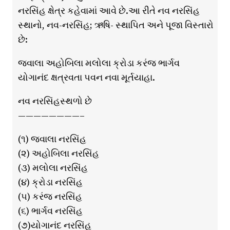
નરસિંહ ક્ષેત્ર કહેવામાં આવે છે.આ રીતે નવ નરસિંહ
સ્થાનો, નવ-નરસિંહ; ઋષિ- સ્થાપિત અને પૂજા વિસ્તારો
છે:
જ્વાલા અહોબિલા મલોલા ક્રોડા કરંજ ભાર્ગવ
યોગાનંદ ક્ષત્રવતા પવન નવા મૂર્તયાહા.
નવ નરસિંહસ્થળો છે
————————–
(૧) જ્વાલા નરસિંહ
(૨) અહોબિલા નરસિંહ
(૩) મલોલા નરસિંહ
(૪) ક્રોડા નરસિંહ
(૫) કરંજ નરસિંહ
(૬) ભાર્ગવ નરસિંહ
(૭)યોગાનંદ નરસિંહ