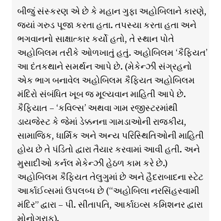
બીજું સંસ્કરણ એ છે કે મહાન ગુફા અહોબિલાને કારણે,
જ્યાં ગરુડ પૂજા કરતા હતા. તપસ્યા કરતા હતા અને
ભગવાનનો સાક્ષાત્કાર કર્યો હતો, તે સ્થાન પોતે
અહોબિલમ તરીકે ઓળખાતું હતું. અહોબિલમ ‘કૈફિયત’
આ દંતકથાને સમર્થન આપે છે. (મેકેન્ઝી સંગ્રહનો
એક ભાગ બનાવેલ અહોબિલમ કૈફિયત અહોબિલમ
મંદિરો સંબંધિત ખૂબ જ મૂલ્યવાન માહિતી આપે છે.
કૈફિયાત – ‘કવિલ્સ’ અથવા ગામ રજીસ્ટરમાંથી
ડાયજેસ્ટ કે જેમાં ડેક્કનના ​​ગામડાઓની રાજકીય,
સામાજિક, ધાર્મિક અને અન્ય પરિસ્થિતિઓની માહિતી
હોય છે તે પંડિતો દ્વારા તૈયાર કરવામાં આવી હતી. અને
મુસાદીઓ કર્નલ મેકેન્ઝી હેઠળ કામ કરે છે.)
અહોબિલમ કૈફિયત તેલુગુમાં છે અને હૈદરાબાદના સ્ટેટ
આર્કાઈવ્સમાં ઉપલબ્ધ છે (“અહોબિલા નરસિંહસ્વામી
મંદિર” દ્વારા – પી. સીતાપતિ, આર્કાઇવ્સ કમિશનર દ્વારા
મોનોગ્રાફ).