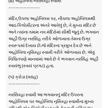
(૪) અહોબિલા નરસિમ્હા સ્વામી
————————–
મંદિર,ઉપલા અહોબિલમ પર, નીચલા અહોબિલમથી
આઠ કિલોમીટરના અંતરે આવેલું છે, તે મુખ્ય મંદિર છે
અને ત્યાંના તમામ નવ મંદિરોમાં સૌથી જૂનું છે. ભગવાન
અહીં ઉગ્ર નરસિંહ તરીકે ઓળખાતા તેમના ઉગ્ર
સ્વરૂપમાં દેખાય છે.જે મંદિરના પ્રમુખ દેવ છે અને
અહોબિલા નૃસિમ્હા સ્વામી તરીકે ઓળખાય છે. એવું
નિશ્ચિતપણે માનવામાં આવે છે કે ભગવાન નરસિંહ અહીં
સ્વયંભુ (સ્વયં પ્રગટ) હતા.
(૫) ક્રોડા (વરાહ)
————————–
નરસિમ્હા સ્વામી આ ભગવાનનું મંદિર ઉપરના
અહોબિલમ પર અહોબિલા નૃસિમ્હા સ્વામીના મુખ્ય