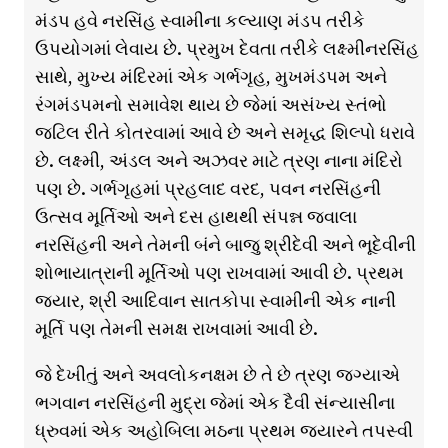
મંડપ હવે નરસિંહ સ્વામીના કલ્યાણ મંડપ તરીકે
ઉપયોગમાં લેવાય છે. પ્રમુખ દેવતા તરીકે લક્ષ્મીનરસિંહ
સાથે, મુખ્ય મંદિરમાં એક ગર્ભગૃહ, મુખમંડપમ અને
રંગમંડપમનો સમાવેશ થાય છે જેમાં અસંખ્ય સ્તંભો
જટિલ રીતે કોતરવામાં આવે છે અને સમૃદ્ધ શિલ્પો ધરાવે
છે. લક્ષ્મી, અંડલ અને અઝવર માટે ત્રણ નાના મંદિરો
પણ છે. ગર્ભગૃહમાં પ્રહલાદ વરદ, પવન નરસિંહની
ઉત્સવ મૂર્તિઓ અને દસ હાથથી સંપન્ન જ્વાલા
નરસિંહની અને તેમની બંને બાજુ શ્રીદેવી અને ભૂદેવીની
શોભાયાત્રાની મૂર્તિઓ પણ રાખવામાં આવી છે. પ્રથમ
જયાર, શ્રી આદિવાન સાતકોપા સ્વામીની એક નાની
મૂર્તિ પણ તેમની સમક્ષ રાખવામાં આવી છે.
જે દેખીતું અને અવલોકનક્ષમ છે તે છે ત્રણ જગ્યાએ
ભગવાન નરસિંહની મુદ્રા જેમાં એક દૈવી સંન્યાસીના
ધ્રુવમાં એક અહોબિલા મઠના પ્રથમ જયારને તપસ્વી