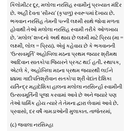
કિલોમીટર દૂર, મલોલા નરસિંહ સ્વામીનું પ્રખ્યાત મંદિર
છે. અહીં દેવતા ‘સૌમ્ય’ (કૃપાળુ) સ્વરૂપમાં દેખાય છે.
ભગવાન નરસિંહ તેમની પત્ની લક્ષ્મી સાથે જોવા મળતા
હોવાથી તેઓ મલોલા નરસિંહ સ્વામી તરીકે ઓળખાય
છે. ‘મલોલ’ શબ્દનો અર્થ થાય છે લક્ષ્મી માટે પ્રિય (મા =
લક્ષ્મી, લોલ = પ્રિય). એવું કહેવાય છે કે ભગવાનની
‘ઉત્સવમૂર્તિ’ અહોબિલા મઠના પ્રથમ જયાર શ્રીમથ
આદિવાન સાતકોપા જિયરને પ્રગટ થઈ હતી. સ્થાપક,
એટલે કે, અહોબિલા મઠના પ્રથમ જયારથી લઈને
૪૪મા ગાદીપતિશ્રીવાન સતકોપા શ્રી વેદાંત દેશિકા
યતિેન્દ્ર મહાદેશિકા હાલના મલોલા નરસિર્ન્હા સ્વામીની
ઉત્સવમૂર્તિની પૂજા કરવામાં આવે છે અને જ્યારે પણ
તેઓ ધાર્મિક હોય ત્યારે તે તેમના દ્વારા લેવામાં આવે છે.
પ્રવાસો, દર વર્ષે ગામડાઓની મુલાકાત. તાજેતરમાં,
(૮) જ્વાલા નરસિમ્હા