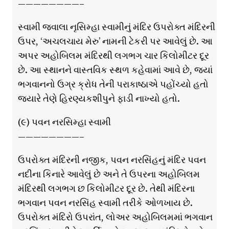
————————–
સ્વામી જ્વાલા નૃસિમ્હા સ્વામીનું મંદિર ઉપરોક્ત મંદિરની
ઉપર, ‘અચલચાય મેરુ’ નામની ટેકરી પર આવેલું છે. આ
અપર અહોબિલમ મંદિરથી લગભગ ચાર કિલોમીટર દૂર
છે. આ સ્થાનને વાસ્તવિક સ્થળ કહેવામાં આવે છે, જ્યાં
ભગવાનનો ઉગ્ર ક્રોધ તેની પરાકાષ્ઠાએ પહોંચ્યો હતો
જ્યારે તેણે હિરણ્યકશીપુને ફાડી નાખ્યો હતો.
(૯) પવન નરસિમ્હા સ્વામી
————————–
ઉપરોક્ત મંદિરની નજીક, પવન નરસિંહનું મંદિર પવન
નદીના કિનારે આવેલું છે અને તે ઉપરના અહોબિલમ
મંદિરથી લગભગ છ કિલોમીટર દૂર છે. તેથી મંદિરના
ભગવાન પવન નરસિંહ સ્વામી તરીકે ઓળખાય છે.
ઉપરોક્ત મંદિરો ઉપરાંત, લોઅર અહોબિલમમાં ભગવાન