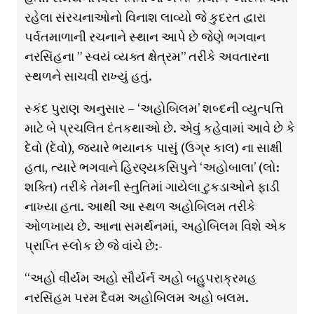
રહેલા સંરચનાઓનો વિનાશ લાવ્યો જે કુદરત દ્વારા
પર્વતમાળાની રચનાને સ્થાન આપે છે જેણે ભગવાન
નરસિંહના ” સ્વયં વ્યક્ત ક્ષેત્રમ” તરીકે અવતારના
સ્થળને સાચવી રાખ્યું હતું.
સ્કંદ પુરાણ અનુસાર – ‘અહોબિલમ’ શબ્દની વ્યુત્પત્તિ
માટે બે પ્રચલિત દંતકથાઓ છે. એવું કહેવામાં આવે છે કે
દેવો (દેવો), જ્યારે ભયાનક પાસું (ઉગ્ર કાલ) ના સાક્ષી
હતા, ત્યારે ભગવાને હિરણ્યકસિપુને ‘અહોબાલા’ (લો:
શક્તિ) તરીકે તેમની સ્તુતિમાં ગાયેલા ટુકડાઓને ફાડી
નાખ્યા હતા. આથી આ સ્થળ અહોબિલમ તરીકે
ઓળખાય છે. આના સમર્થનમાં, અહોબિલમ વિશે એક
પ્રાપ્તિ સ્લોક છે જે વાંચે છે:-
“અહો વીર્યમ અહો સૌર્યર્ન અહો બહુપરાક્રમહ
નરસિંહમ પરમ દૈવમ અહોબિલમ અહો બલમ.