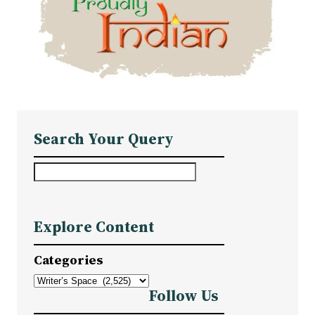
Search Your Query
S
e
a
Explore Content
r
c
Categories
h
Follow Us