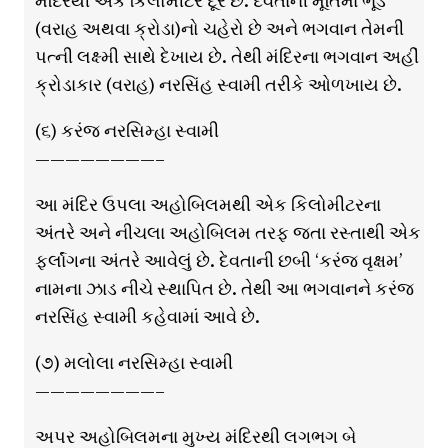
મંદિરથી એક કિલોમીટર દૂર છે. દેવતાની મૂર્તિમાં ભૂંડ
(વરાહ અથવા ક્રોડા)નો ચહેરો છે અને ભગવાન તેમની
પત્ની લક્ષ્મી સાથે દેખાય છે. તેથી મંદિરના ભગવાન અહીં
ક્રોડાકાર (વરાહ) નરસિંહ સ્વામી તરીકે ઓળખાય છે.
(૬) કરંજ નરસિમ્હા સ્વામી
————————–
આ મંદિર ઉપલા અહોબિલમથી એક કિલોમીટરના
અંતરે અને નીચલા અહોબિલમ તરફ જતા રસ્તાથી એક
ફર્લાંગના અંતરે આવેલું છે. દેવતાની છબી ‘કરંજ વૃક્ષમ’
નામના ઝાડ નીચે સ્થાપિત છે. તેથી આ ભગવાનને કરંજ
નરસિંહ સ્વામી કહેવામાં આવે છે.
(૭) મલોલા નરસિમ્હા સ્વામી
————————–
અપર અહોબિલમના મુખ્ય મંદિરથી લગભગ બે