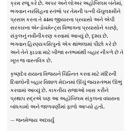
ક્રમ રજૂ કરે છે. અપર અને લોઅર અહોબિલમ બંનેમાં,
ભગવાન નરસિંહના સ્તંભો પર તેમની પત્ની ચેંચુલક્ષ્મીને
પ્રસન્ન કરતા તે 44મા જીયારના પ્રયાસો અને એપી
સરકારના એન્ડોવમેન્ટ્સ વિભાગના પ્રયાસોને કારણે,
સંકુલનું નવીનીકરણ કરવામાં આવ્યું છે, દૃશ્ય છે.
ભગવાન હિરણ્યકસિપુનો એક થાંભલામાં પીછો કરે છે
અને તેને ફાડવા માટે બીજા સ્તંભમાંથી બહાર નીકળે છે તે
ખૂબ જ વાસ્તવિક છે.
કૃષ્ણદેવ રાયાના વિજયને ચિહ્નિત કરવા માટે મંદિરની
દિવાલોની બહાર વિશાળ મેદાનમાં ઊંચું જયસ્તંભમ ઊભું
કરવામાં આવ્યું છે. કાકતીય રાજાઓ ખાસ કરીને
પ્રથાપ રુદ્રએ પણ આ અહોબિલમ સંકુલના વધારાના
બાંધકામો અને જાળવણીમાં ફાળો આપ્યો હતો.
— જનમેજય અધ્વર્યું