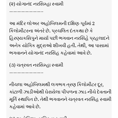
(૨) યોગાનંદ નરસિમ્હા સ્વામી
————————–
આ મંદિર લોઅર અહોબિલમની દક્ષિણ-પૂર્વમાં 2
કિલોમીટરના અંતરે છે. પ્રચલિત દંતકથા છે કે
હિરણ્યકસિપુને માર્યા પછી ભગવાન નરસિંહે પ્રહલાદને
અનેક યોગિક મુદ્રાઓ શીખવી હતી. તેથી, આ પાસામાં
ભગવાનને યોગાનંદ નરસિંહ કહેવામાં આવે છે.
(૩) ચત્રવત નરસિમ્હા સ્વામી
————————–
નીચલા અહોબિલમથી લગભગ ત્રણ કિલોમીટર દૂર,
કાંટાળી ઝાડીઓથી ઘેરાયેલા પીપળના ઝાડ નીચે દેવતાની
મૂર્તિ સ્થાપિત છે. તેથી ભગવાનને ચત્રવત નરસિંહ સ્વામી
કહેવામાં આવે છે.