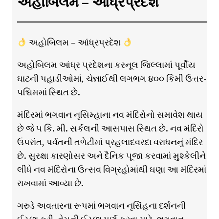
અહોબિલમ – આંધ્રપ્રદેશ
અહોબિલમ – આંધ્રપ્રદેશ
અહોબિલમ આંધ્ર પ્રદેશના કરનૂલ જિલ્લામાં પૂર્વીય
ઘાટની પહાડીઓમાં, ચેન્નાઈથી લગભગ ૪૦૦ કિમી ઉત્તર-
પશ્ચિમમાં સ્થિત છે.
મંદિરમાં ભગવાન નૃસિમ્હાના નવ મંદિરોનો સમાવેશ થાય
છે જે ૫ કિ. મી. સર્કલની આસપાસ સ્થિત છે. નવ મંદિરો
ઉપરાંત, પર્વતની તળેટીમાં પ્રહલાદવરદા વરાધનનું મંદિર
છે. સુરક્ષા કારણોસર અને દૈનિક પૂજા કરવામાં મુશ્કેલીને
લીધે નવ મંદિરોના ઉત્સવ વિગ્રહોમાંથી ઘણા આ મંદિરમાં
રાખવામાં આવ્યા છે.
ગરુડે અવતારના રૂપમાં ભગવાન નૃસિંહના દર્શનની