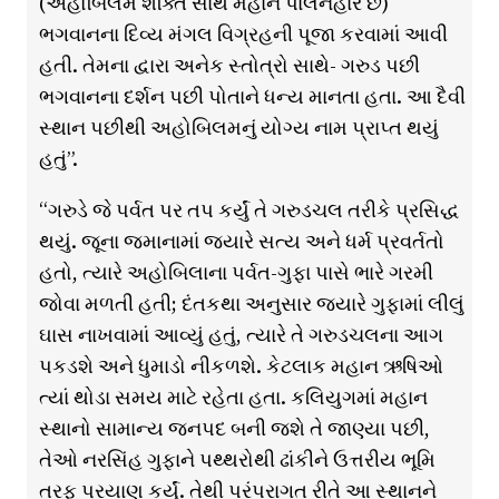
(અહોબિલમ શક્તિ સાથે મહાન પાલનહાર છે)
ભગવાનના દિવ્ય મંગલ વિગ્રહની પૂજા કરવામાં આવી
હતી. તેમના દ્વારા અનેક સ્તોત્રો સાથે- ગરુડ પછી
ભગવાનના દર્શન પછી પોતાને ધન્ય માનતા હતા. આ દૈવી
સ્થાન પછીથી અહોબિલમનું યોગ્ય નામ પ્રાપ્ત થયું
હતું”.
“ગરુડે જે પર્વત પર તપ કર્યું તે ગરુડચલ તરીકે પ્રસિદ્ધ
થયું. જૂના જમાનામાં જ્યારે સત્ય અને ધર્મ પ્રવર્તતો
હતો, ત્યારે અહોબિલાના પર્વત-ગુફા પાસે ભારે ગરમી
જોવા મળતી હતી; દંતકથા અનુસાર જ્યારે ગુફામાં લીલું
ઘાસ નાખવામાં આવ્યું હતું, ત્યારે તે ગરુડચલના આગ
પકડશે અને ધુમાડો નીકળશે. કેટલાક મહાન ઋષિઓ
ત્યાં થોડા સમય માટે રહેતા હતા. કલિયુગમાં મહાન
સ્થાનો સામાન્ય જનપદ બની જશે તે જાણ્યા પછી,
તેઓ નરસિંહ ગુફાને પથ્થરોથી ઢાંકીને ઉત્તરીય ભૂમિ
તરફ પ્રયાણ કર્યું. તેથી પરંપરાગત રીતે આ સ્થાનને