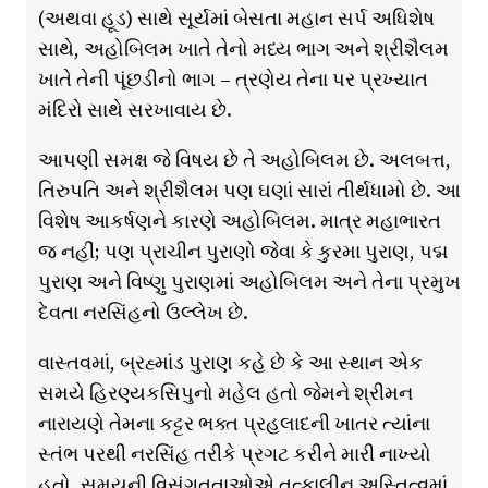
(અથવા હૂડ) સાથે સૂર્યમાં બેસતા મહાન સર્પ અધિશેષ
સાથે, અહોબિલમ ખાતે તેનો મધ્ય ભાગ અને શ્રીશૈલમ
ખાતે તેની પૂંછડીનો ભાગ – ત્રણેય તેના પર પ્રખ્યાત
મંદિરો સાથે સરખાવાય છે.
આપણી સમક્ષ જે વિષય છે તે અહોબિલમ છે. અલબત્ત,
તિરુપતિ અને શ્રીશૈલમ પણ ઘણાં સારાં તીર્થધામો છે. આ
વિશેષ આકર્ષણને કારણે અહોબિલમ. માત્ર મહાભારત
જ નહીં; પણ પ્રાચીન પુરાણો જેવા કે કુરમા પુરાણ, પદ્મ
પુરાણ અને વિષ્ણુ પુરાણમાં અહોબિલમ અને તેના પ્રમુખ
દેવતા નરસિંહનો ઉલ્લેખ છે.
વાસ્તવમાં, બ્રહ્માંડ પુરાણ કહે છે કે આ સ્થાન એક
સમયે હિરણ્યકસિપુનો મહેલ હતો જેમને શ્રીમન
નારાયણે તેમના કટ્ટર ભક્ત પ્રહલાદની ખાતર ત્યાંના
સ્તંભ પરથી નરસિંહ તરીકે પ્રગટ કરીને મારી નાખ્યો
હતો. સમયની વિસંગતતાઓએ તત્કાલીન અસ્તિત્વમાં