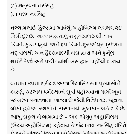
(૮) ક્ષત્રવતા નરસિંહ
(૯) પરમ નરસિંહ
નલ્લામલાઈ હિલ્સમાં આવેલું,અહોબિલમ લગભગ ૨૪
કિમી દૂર છે. અલ્લાગડ્ડા તાલુકા મુખ્યાલયથી, ૧૧૨
કિ.મી. કુડપ્પાહથી અને ૬૫ કિ.મી. દૂર આંધ્ર પ્રદેશના
નંદ્યાલથી અને હૈદરાબાદથી બસ દ્વારા અને કુર્નૂલ
થઈને રેલ્વે અને પછી ત્યાંથી બસ દ્વારા પહોંચી શકાય
છે.
વર્તમાન ૪૫મા શ્રીમદ અજાગિયાસિંગરના પ્રયાસોને
કારણે, કેટલાય ધર્મસ્થાનો સુધી પહોંચવાના માર્ગો ખૂબ
જ સરળ બનાવવામાં આવ્યા છે જેથી વિવિધ વય જૂથના
લોકો હવે આ સ્થળોની સરળતાથી મુલાકાત લઈ શકે છે.
આખું સંકુલ બે ભાગોમાં છે – એક એગુવુ અહોબિલમ
(ઉચ્ચ અહોબિલમ) કહેવાય છે જેમાં નવા નરસિંહ મંદિરો
છે અને બીજાને દિગુવુ અહોબિલમ (નીચલા અહોબિલમ)