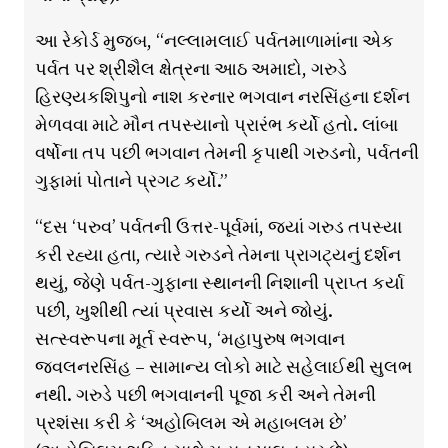
આ રેકોર્ડ મુજબ, “નલ્લામલાઈ પર્વતમાળામાંના એક
પર્વત પર શ્રીશૈલ ક્ષેત્રના આઠ અમાદો, ગરુડે
હિરણ્યકશિપુનો નાશ કરનાર ભગવાન નરસિંહના દર્શન
મેળવવા માટે મૌન તપસ્યાનો પ્રારંભ કર્યો હતો. લાંબા
વર્ષોના તપ પછી ભગવાન તેમની કૃપાથી ગરુડનો, પર્વતની
ગુફામાં પોતાને પ્રગટ કર્યો.”
“દસ ‘પરુવ’ પર્વતની ઉત્તર-પૂર્વમાં, જ્યાં ગરુડ તપસ્યા
કરી રહ્યા હતા, ત્યારે ગરુડને તેમના પ્રાગટ્યનું દર્શન
થયું, જેણે પર્વત-ગુફાના સ્થાનની નિશાની પ્રાપ્ત કર્યા
પછી, ખુશીથી ત્યાં પ્રવાસ કર્યો અને જોયું.
સત્સ્વરૂપના મૂર્ત સ્વરૂપ, ‘મહાપુરુષ ભગવાન
જ્વલનરસિંહ – સામાન્ય લોકો માટે સહેલાઈથી સુલભ
નથી. ગરુડે પછી ભગવાનની પૂજા કરી અને તેમની
પ્રશંસા કરી કે ‘અહોબિલમ એ મહાબલમ છે’