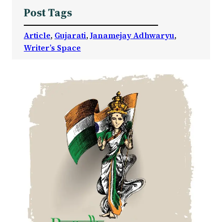
Post Tags
Article
, 
Gujarati
, 
Janamejay Adhwaryu
, 
Writer’s Space