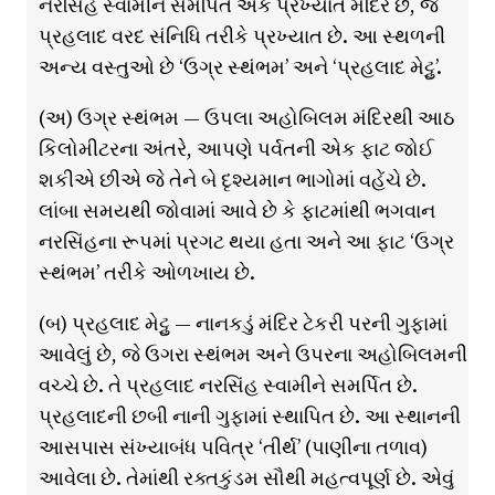
નરસિંહ સ્વામીને સમર્પિત એક પ્રખ્યાત મંદિર છે, જે
પ્રહલાદ વરદ સંનિધિ તરીકે પ્રખ્યાત છે. આ સ્થળની
અન્ય વસ્તુઓ છે ‘ઉગ્ર સ્થંભમ’ અને ‘પ્રહલાદ મેટ્ટુ’.
(અ) ઉગ્ર સ્થંભમ — ઉપલા અહોબિલમ મંદિરથી આઠ
કિલોમીટરના અંતરે, આપણે પર્વતની એક ફાટ જોઈ
શકીએ છીએ જે તેને બે દૃશ્યમાન ભાગોમાં વહેંચે છે.
લાંબા સમયથી જોવામાં આવે છે કે ફાટમાંથી ભગવાન
નરસિંહના રૂપમાં પ્રગટ થયા હતા અને આ ફાટ ‘ઉગ્ર
સ્થંભમ’ તરીકે ઓળખાય છે.
(બ) પ્રહલાદ મેટ્ટુ — નાનકડું મંદિર ટેકરી પરની ગુફામાં
આવેલું છે, જે ઉગરા સ્થંભમ અને ઉપરના અહોબિલમની
વચ્ચે છે. તે પ્રહલાદ નરસિંહ સ્વામીને સમર્પિત છે.
પ્રહલાદની છબી નાની ગુફામાં સ્થાપિત છે. આ સ્થાનની
આસપાસ સંખ્યાબંધ પવિત્ર ‘તીર્થ’ (પાણીના તળાવ)
આવેલા છે. તેમાંથી રક્તકુંડમ સૌથી મહત્વપૂર્ણ છે. એવું