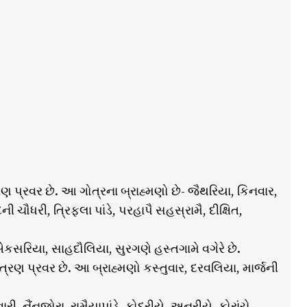
પ્રવર છે. આ ગોત્રના બ્રાહ્મણો છે- જૈથરિયા, કિનવાર,
ની ચૌધરી, ત્રિફલા પાંડે, પરહાપૈ સહસ્રામૈ, દીક્ષિત,
એકસરિયા, સાહદૌલિયા, સુરગણે હસ્તગામે વગેરે છે.
 ત્રણ પ્રવર છે. આ બ્રાહ્મણો કસ્તુવાર, દરવલિયા, માર્જની
ી, નૈંનજોરા, રામૈયાપાંડે, કોદરીયે, અનરીયે, કોરાંચે,