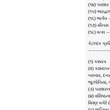
(૧૪) પરાશર —
(૧૫) ભારદ્વ
(૧૬) ભાર્ગ
(૧૭) મૌનસ 
(૧૮) વત્સ 
કેટલાંક પ્રસ
——————
(૧) કશ્યપ
(૨) કાશ્યપ
બરુવાર, દનસ્
જુઝોતિયા, બ
(૩) પરાશરના
(૪) વસિષ્ઠન
મિશ્ર વગેરે 
(૫) શાંડિલ્ય