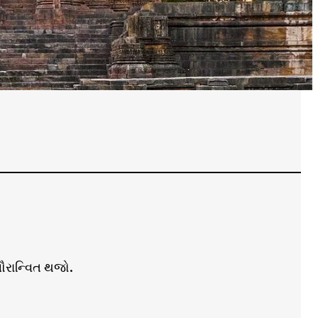
ૌરાન્વિત થજો.