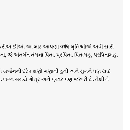
યાદ કરીએ છીએ. આ માટે આપણા ઋષિ-મુનિઓએ એવી સારી
ા, જે અંતર્ગત તેમના પિતા, પ્રપિતા, પિતામહ, પ્રપિતામહ,
ં સર્જનની દરેક ક્ષણો ગણાતી હતી અને યુગને પણ યાદ
 લગ્ન સમયે ગોત્ર અને પ્રવર પણ જરૂરી છે. તેથી તે