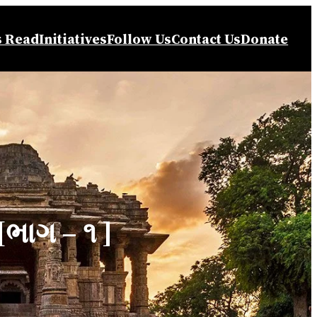
s Read
Initiatives
Follow Us
Contact Us
Donate
[ભાગ – ૧ ]