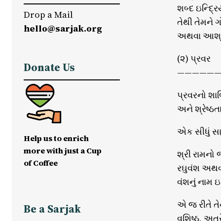
શબ્દ ઇન્દ્ર
Drop a Mail
તેથી તેમને 
hello@sarjak.org
અથવા આશ્રમ
(૨) પ્રવર
Donate Us
——————
પ્રવરનો શાબ
અને શ્રેષ્ઠ
એક સીધું સ
Help us to enrich
more with just a Cup
શ્રી રામનો 
of Coffee
રઘુવંશ અથવ
વંશનું નામ ઇક
એ જ રીતે તે
Be a Sarjak
વશિષ્ઠ, અત