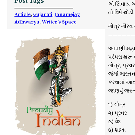
Post Tags
એ સિવાય આ
તો વિષે થોડ
Article
, 
Gujarati
, 
Janamejay
Adhwaryu
, 
Writer’s Space
ગોત્ર ગૌરવ
——————
આપણી મહાન 
પરંપરા શરૂ 
ગોત્ર, પ્ર
જેમાં ભારત
કરવામાં આવ
જાણવું જરૂર
૧) ગોત્ર
૨) પ્રવર
૩) વેદ
૪) શાખા