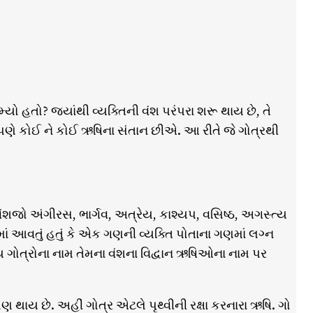
યો હતો? જ્યાંથી વ્યક્તિની વંશ પરંપરા શરૂ થાય છે, તે
ણે કોઈ ને કોઈ ઋષિના સંતાન છીએ. આ રીતે જે ગોત્રથી
વંશજો અંગીરસ, ભાર્ગવ, અત્રેય, કાશ્યપ, વસિષ્ઠ, અગસ્ત્ય
ં આવતું હતું કે એક ગણની વ્યક્તિ પોતાના ગણમાં લગ્ન
ગોત્રોના નામ તેમના વંશના વિદ્વાન ઋષિઓના નામ પર
 પણ થાય છે. અહીં ગોત્ર એટલે પૃથ્વીની રક્ષા કરનારા ઋષિ. ગો