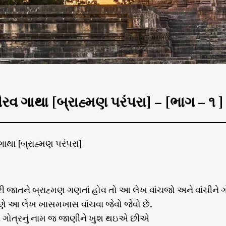
ૌરવ ગાથા [બ્રાહ્મણ પરંપરા] – [ભાગ – ૧ ]
ગાથા [બ્રાહ્મણ પરંપરા]
ી જાતને બ્રાહ્મણ ગણતાં હોવ તો આ લેખ વાંચજો અને વાંચીને ગ
મણે આ લેખ ખાસમખાસ વાંચવા જેવો જેવો છે.
 ગોત્રનું નામ જ જાણીને ખુશ થઇએ છીએ