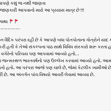
પણે કશું જ નથી જાણતા
ી જાણકારી આપવાનો મારો આ પ્રયાસ માત્ર છે !!!
 ગાથા
—————-
વૈદિક પરંપરા રહી છે કે આપણે બધા પોતપોતાના ગોત્રોને 
કરી હતી કે તેઓ સંકલ્પના પાઠ સાથે વિવિધ સંસ્કારો શરૂ કરતા હત
વર વગેરેનો પરિચય પણ આપવામાં આવ્યો હતો. .
ના જન્મસ્થળ ભારતવર્ષનો પણ ઉલ્લેખ કરવામાં આવ્યો હતો. આમા
તો હતો. આ પરંપરા આજે પણ ચાલે છે, જેમાં કેટલીક ખામીઓ છે.
ી છે. આ અંતર્ગત પાંચ વિષયો આવરી લેવામાં આવ્યા છે.