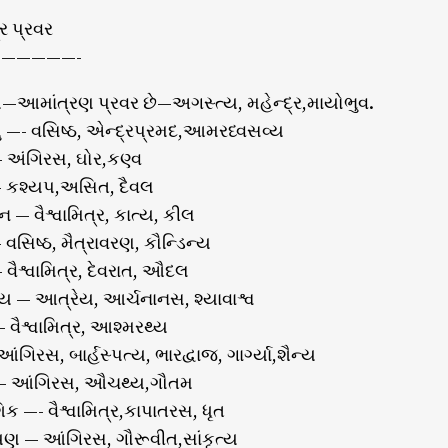
્ર પ્રવર
—————-
ય—આમાંત્રણ પ્રવર છે—અગસ્ત્ય, મહેન્દ્ર,માયોભુવ.
ુ —- વસિષ્ઠ, એન્દ્રપ્રમદ,આમરધ્વસવ્ય
– અંગિરસ, ઘોર,કણ્વ
— કશ્યપ,અસિત, દૈવલ
ન — વૈશ્વામિત્ર, કાત્ય, કીલ
 વસિષ્ઠ, મૈત્રાવરણ, કૌન્ડિન્ય
 વૈશ્વામિત્ર, દેવરાત, ઔદલ
્રેય — આત્રેય, આર્ચનાનસ, શ્યાવાશ્વ
 વૈશ્વામિત્ર, આશ્મરથ્ય
આંગિરસ, બાર્હસ્પત્ય, ભારદ્વાજ, ગાર્ગ્યા,શૈન્ય
 — આંગિરસ, ઔચથ્ય,ગૌતમ
િક —- વૈશ્વામિત્ર,કાપાતરસ, ધૃત
ાયણ — આંગિરસ, ગૌરૂવીત,સાંકૃત્ય