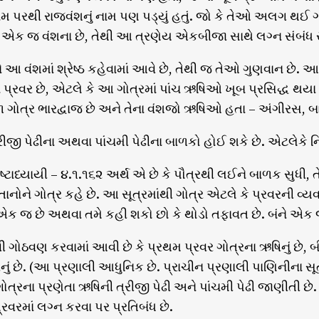
મ પરથી રાજવંશનું નામ પણ પડ્યું હતું. જો કે તેઓ અલગ થઈ ગય
ય એક જ વંશના છે, તેથી આ ત્રણેય એકબીજા સાથે લગ્ન સંબંધ 
આ વંશમાં શ્રેષ્ઠ કહેવામાં આવે છે, તેથી જ તેઓ ગુણવાન છે. આમ
ંચ પ્રવર છે, એટલે કે આ ગોત્રમાં પાંચ ઋષિઓ ખૂબ પ્રસિદ્ધ થય
ૂળ ગોત્ર ભારદ્વાજ છે અને તેના વંશજો ઋષિઓ હતા – અંગીરસ, બા
ીજી પેઢીના અથવા પાંચમી પેઢીના બાળકો હોઈ શકે છે. એટલેકે નિર્
્ટાધ્યાયી – ૪.૧.૧૬૨ અર્થ એ છે કે પૌત્રથી લઈને બાળક સુધી, તે
ોને ગોત્ર કહે છે. આ સૂત્રમાંથી ગોત્ર એટલે કે પ્રવરની વ્યવસ
ક જ છે અથવા તમે કહી શકો છો કે થોડો તફાવત છે. બંને એક જ 
 ગોઠવણ કરવામાં આવી છે કે પ્રથમ પ્રવર ગોત્રના ઋષિનું છે, બીજુ
નું છે. (આ પ્રણાલી આધુનિક છે. પ્રાચીન પ્રણાલી પાણિનીના સૂત
 ગોત્રના પ્રણેતા ઋષિની ત્રીજી પેઢી અને પાંચમી પેઢી જાણીત
્રવરમાં લગ્ન કરવા પર પ્રતિબંધ છે.