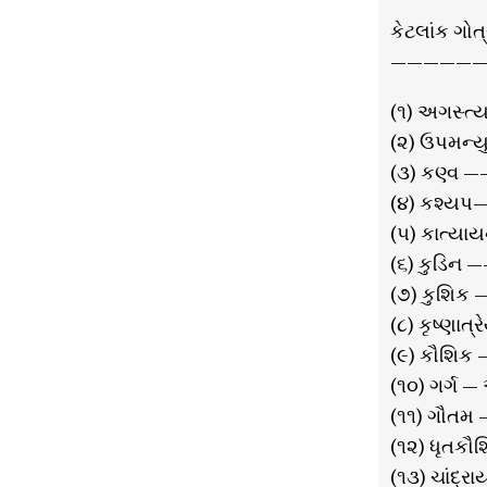
કેટલાંક ગોત
——————
(૧) અગસ્ત્
(૨) ઉપમન્ય
(૩) કણ્વ —
(૪) કશ્યપ
(૫) કાત્યાય
(૬) કુડિન —-
(૭) કુશિક —
(૮) કૃષ્ણાત
(૯) કૌશિક —
(૧૦) ગર્ગ — 
(૧૧) ગૌતમ
(૧૨) ધૃતકૌશ
(૧૩) ચાંદ્ર