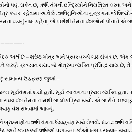
િયોનો પણ સંકેત છે, ઋષિ તેમની ઇન્દ્રિયોને નિયંત્રિત કરવા અન
ગોત્ર કરાક કહેવામાં આવે છે. ઋષિમુનિઓના ગુરુકુળમાં જે શિષ્યો
ના વડાનું નામ કહેતા, જે પછીથી તેમના વંશજોમાં પોતાને એ જ
—————-
્દિક અર્થ છે – શ્રેષ્ઠ ગોત્ર અને પ્રવર વચ્ચે ગાઢ સંબંધ છે.
તાને કારણે પ્રખ્યાત થયા. જે ગોત્રમાં વ્યક્તિ પ્રસિદ્ધ થાય છે
ાદું સામાન્ય ઉફહરણ જુઓ –
જન્મ સૂર્યવંશમાં થયો હતો. સૂર્ય આ વંશના પ્રથમ વ્યક્તિ હતા
ા રાઘવ વંશ તેમના નામથી જ લોકપ્રિય થયો. એ જ રીતે, ઇક્ષ્વા
્ષ્વાકુ વંશ રાખવામાં આવ્યું.
ને બ્રાહ્મણોના ઋષિ વંશના ઉદાહરણ સાથે મેળવો. દા.ત.: ઋષિ વશિષ્
્રેય અને જતુકર્ણ્ય ઋષિઓ પણ હતા, જેઓ ખૂબ પ્રખ્યાત થયા. હ