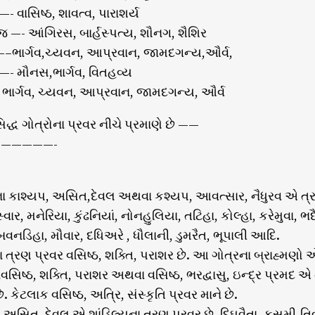
- વાસિષ્ઠ, શાવત્વ, પારાશર્ય
ાજ —- આંગિરસ, બાર્હસ્પત્ય, શૌનગ, શૈશિર
વ —–ભાર્ગવ,ચ્યવન, આપ્રવાન, જામદગન્ય,ઔર્વ,
—- મૌનસ,ભાર્ગવ, વિતહવ્ય
— ભાર્ગવ, ચ્યવન, આપ્રવાન, જામદગન્ય, ઔર્વ
િદ્ધ ગોત્રોના પ્રવર નીચે પ્રમાણે છે ——
—————-
ના કાશ્યપ, અસિત,દેવલ અથવા કશ્યપ, આવત્સાર, નૈધુરવ એ ત્રણ 
વાર, મનેરિયા, કુંઢનિયાં, નોનહુલિયા, તટિહા, કોલ્હા, કરેમુવા, ભદૈ
વનડિહા, મૌવાર, દધિઅરે , ધૌલાની, ડુમરૈત, ભૂપાલી આદિ.
 ત્રણ પ્રવર વસિષ્ઠ, શક્તિ, પરાશર છે. આ ગોત્રના બ્રાહ્મણો 
ાવસિષ્ઠ, શક્તિ, પરાશર અથવા વસિષ્ઠ, ભરદ્વાસુ, ઇન્દ્ર પ્રમદ એ
છે. કેટલાક વસિષ્ઠ, અત્રિ, સંસ્કૃતિ પ્રવર માને છે.
, અસિત, દેવલ એ શાંડિલ્યના ત્રણ પ્રવર છે. દિઘવૈતા, કુસુમી-તિવાર