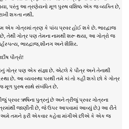
ા, પરંતુ આ ત્રણેયનો મૂળ પુરુષ વશિષ્ઠ એક જ વ્યક્તિ છે,
રાખી શકતા નથી.
 એક ગોત્રમાં ત્રણ કે પાંચ પ્રવર હોઈ શકે છે. ભારદ્વાજ
ા છે, તેથી ગોત્ર પણ તેમના નામથી શરૂ થયા, આ ગોત્રો જ
ર્હસ્પત્ય, ભારદ્વાજ,શૌનગ અને શૈશિર.
દોષ પૌત્રો!
નું ગોત્ર પણ એક સંજ્ઞા છે. એટલે કે પૌત્ર અને તેનાથી
્થા છે. આ વ્યવસ્થા પરથી તમે કાં તો કહી શકો છો કે ગોત્ર
મૂળ પુરુષ સાથે સંબંધિત છે.
ં પ્રવર ઋષિના પુત્રનું છે અને ત્રીજું પ્રવર ગોત્રના
્રમાંથી જાણીતી છે, જે ઉપર આપવામાં આવ્યું છે.) આ રીતે
ી છે. અમે તમને ફરી એકવાર કહેવા માંગીએ છીએ કે એક જ