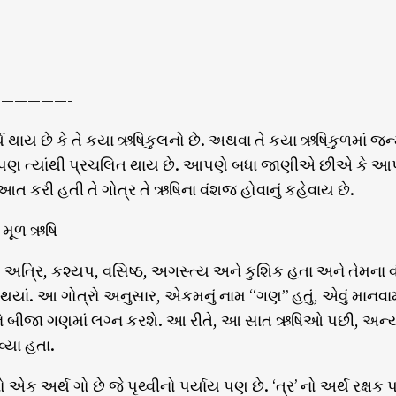
—————-
થ થાય છે કે તે કયા ઋષિકુલનો છે. અથવા તે કયા ઋષિકુળમાં જન્મ્
્ર પણ ત્યાંથી પ્રચલિત થાય છે. આપણે બધા જાણીએ છીએ કે આપ
 કરી હતી તે ગોત્ર તે ઋષિના વંશજ હોવાનું કહેવાય છે.
 મૂળ ઋષિ –
ુ, અત્રિ, કશ્યપ, વસિષ્ઠ, અગસ્ત્ય અને કુશિક હતા અને તેમના 
યાં. આ ગોત્રો અનુસાર, એકમનું નામ “ગણ” હતું, એવું માનવામા
ને બીજા ગણમાં લગ્ન કરશે. આ રીતે, આ સાત ઋષિઓ પછી, અન્ય 
્યા હતા.
 એક અર્થ ગો છે જે પૃથ્વીનો પર્યાય પણ છે. ‘ત્ર’ નો અર્થ રક્ષક