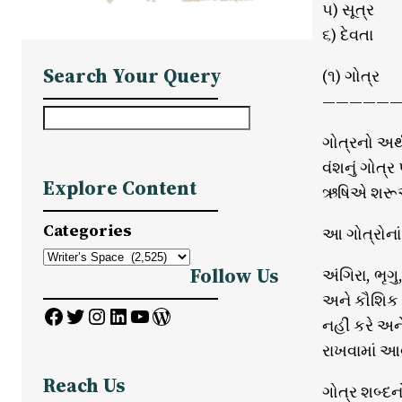
૫) સૂત્ર
૬) દેવતા
Search Your Query
(૧) ગોત્ર
——————
S
e
ગોત્રનો અર્
a
વંશનું ગોત
Explore Content
r
ઋષિએ શરૂઆત
c
Categories
આ ગોત્રોનાં
h
Follow Us
અંગિરા, ભૃગ
અને કૌશિક થ
Facebook
Twitter
Instagram
LinkedIn
YouTube
WordPress
નહીં કરે અ
રાખવામાં આવ
Reach Us
ગોત્ર શબ્દનો