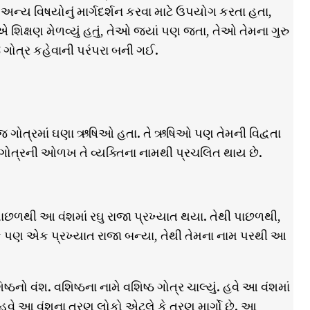
ે અન્ય વિષયોનું માર્ગદર્શન કરવા માટે ઉપયોગ કરતા હતા,
એ શિક્ષણ મેળવ્યું હતું, તેઓ જ્યાં પણ જતા, તેઓ તેમના ગુરુ
 ગોત્ર કહેવાની પરંપરા બની ગઈ.
 એક જ ગોત્રમાં ઘણા ઋષિઓ હતા. તે ઋષિઓ પણ તેમની વિદ્વતા
, તે ગોત્રની ઓળખ તે વ્યક્તિના નામથી પ્રચલિત થાય છે.
. પાછળથી આ વંશમાં રઘુ રાજા પ્રખ્યાત થયા. તેથી પાછળથી,
કુ પણ એક પ્રખ્યાત રાજા બન્યા, તેથી તેમના નામ પરથી આ
ઠનો વંશ. વશિષ્ઠના નામે વશિષ્ઠ ગોત્ર ચાલ્યું. હવે આ વંશમાં
વે આ વંશના ત્રણ લોકો એટલે કે ત્રણ માર્ગો છે. આ