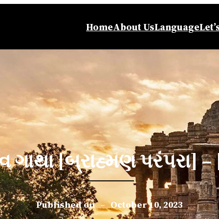
Home
About Us
Language
Let’
વ ગાથા [બ્રાહ્મણ પરંપરા] – 
Published on
–
October 10, 2023