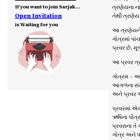
If you want to join Sarjak…
ત્રણેયના ના
Open Invitation
તેથી ત્રણે
is Waiting for you
આ ત્રણેયને 
ગોત્રમાં પા
પ્રવર છે. મ
આ પ્રવર ત્ર
ગોત્રમ – અષ
આગળના સંતાન
અને પ્રવર એ
પ્રવરમાં એવી
ઋષિના પૌત્ર
પ્રવરાના તે
ગોત્ર અને પ