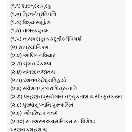
(૧.૧) શાસ્ત્રસંગ્રહ
(૧.૨) ત્રિવર્ગપ્રતિપત્તિ
(૧.૩) વિદ્યાસમુદ્દેશ
(૧.૪) નાગરકવૃત્તમ
(૧.૫) નાયકસહાયકદૂતીકર્મવિમર્શ
(૨) સાંપ્રયોગિકમ
(૨.૨) આલિંગનવિચાર
(૨.૩) ચુંબનવિકલ્પા
(૨.૪) નખરદનજાતય
(૨.૫) દશનવચ્છેદ્યવિહયો
(૨.૬) સંવેશનપ્રકારાશ્ચિત્રરતાનિ
(૨.૭) પ્રહણનપ્રયોગાસ તદ્યુકતાશ ચ સીત્કૃતક્રમા
(૨.૮) પુરુષોસૃપ્તાનિ પુરૂષાચિતં
(૨.૯) ઔપરિષ્ટકં નવમે
(૨.૧૦) રતાઅરંભઅવસાનિકમ રત વિશેષા:
પ્રણયકલહશ ચ