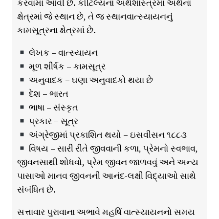
કરવામાં આવી છે. કૌટિલ્યના અર્થશાસ્ત્રમાં અર્થના
ક્ષેત્રમાં જે સ્થાન છે, તે જ સ્થાનવાત્સ્યાયનનું
કામસૂત્રના ક્ષેત્રમાં છે.
લેખક – વાત્સ્યાયન
મૂળ શીર્ષક – કામસૂત્ર
અનુવાદક – ઘણા અનુવાદકો થયા છે
દેશ – ભારત
ભાષા – સંસ્કૃત
પ્રકાર – સૂત્ર
અંગ્રેજીમાં પ્રકાશિત થયો – ઇસવીસન ૧૮૮૩
વિષય – સારી રીતે જીવવાની કળા, પ્રેમનો સ્વભાવ,
જીવનસાથી શોધવો, પ્રેમ જીવન જાળવવું અને અન્ય
પાસાઓ માનવ જીવનની આનંદ-લક્ષી વિદ્યાઓ સાથે
સંબંધિત છે.
સત્તાવાર પુરાવાના અભાવે મહર્ષિ વાત્સ્યાયનનો સમય