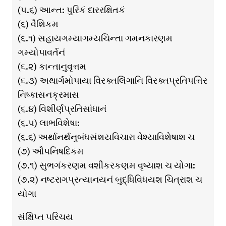
(૫.૬) આન્ત: પુરિકં દારરક્ષિતકં
(૬) વૈશિકમ
(૬.૧) સહાયગમ્યાગમ્યચિન્તા ગમનકારણમ
ગમ્યોપાવર્તનં
(૬.૨) કાન્તાનુવૃત્તમ
(૬.૩) અથાર્ગમોપાયા વિરક્તલિંગાનિ વિરક્તપ્રતિપત્તિર
નિષ્કાસનક્રમાસ
(૬.૪) વિશીર્ણપ્રતિસાંધાનં
(૬.૫) લાભવિશેષા:
(૬.૬) અર્થાનર્થનુબંધસંશયવિચારા વેશ્યાવિશેષાશ ચ
(૭) ઔપનિષદિકમ
(૭.૧) સુભગંકરણમ વશીકરકણમ વૃષ્યાશ ચ યોગા:
(૭.૨) નષ્ટરાગપ્રત્યાનયનં બુદ્ધિવિધયશ ચિત્રાશ ચ
યોગા
સંક્ષિપ્ત પરિચય