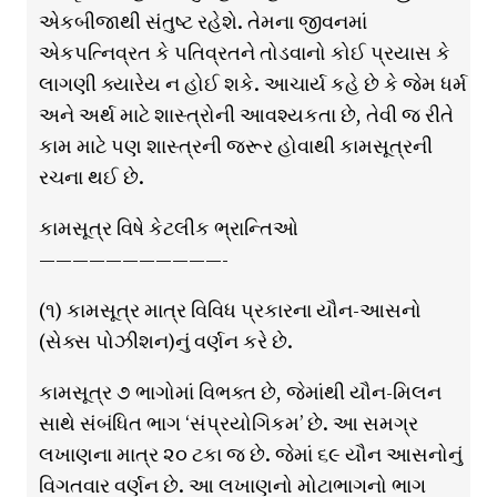
એકબીજાથી સંતુષ્ટ રહેશે. તેમના જીવનમાં
એકપત્નિવ્રત કે પતિવ્રતને તોડવાનો કોઈ પ્રયાસ કે
લાગણી ક્યારેય ન હોઈ શકે. આચાર્ય કહે છે કે જેમ ધર્મ
અને અર્થ માટે શાસ્ત્રોની આવશ્યકતા છે, તેવી જ રીતે
કામ માટે પણ શાસ્ત્રની જરૂર હોવાથી કામસૂત્રની
રચના થઈ છે.
કામસૂત્ર વિષે કેટલીક ભ્રાન્તિઓ
———————————-
(૧) કામસૂત્ર માત્ર વિવિધ પ્રકારના યૌન-આસનો
(સેક્સ પોઝીશન)નું વર્ણન કરે છે.
કામસૂત્ર ૭ ભાગોમાં વિભક્ત છે, જેમાંથી યૌન-મિલન
સાથે સંબંધિત ભાગ ‘સંપ્રયોગિકમ’ છે. આ સમગ્ર
લખાણના માત્ર ૨૦ ટકા જ છે. જેમાં ૬૯ યૌન આસનોનું
વિગતવાર વર્ણન છે. આ લખાણનો મોટાભાગનો ભાગ