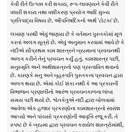
કેવી રીતે ઉત્પન્ન કરી શકાય, રૂપ-લાવણ્યને કેવી રીતે
વધારી શકાય તથા વશીકરણ પ્રયોગ આદિ મુખ્ય
પ્રતિપાદ્ય વિષય છે. ઔપનિષદિકનો અર્થ ‘ટોટકા’ છે.
લખાણ પરથી એવું જણાય છે કે વર્તમાન પુસ્તકોમાં મૂળ
કરતાં અલગ સૂત્રો છે. એવું અનુમાન કરવામાં આવે છે કે
નંદીએ સૌપ્રથમ કામ શાસ્ત્રને બ્રહ્માના પ્રવચનથી
અલગ કરીને તેનું પ્રવચન કર્યું હતું. કામશાસ્ત્ર પછી,
મનુસ્મૃતિ અને અર્થશાસ્ત્રનો પણ પ્રસ્તાવિત થવાનો
છે. કારણકે મનુ અને બૃહસ્પતિ પુસ્તકના પ્રવચન દ્વારા
અલગ થયા છે. એમાં કોઈ શંકા નથી કે આ પ્રકારની
વિભાજન-પ્રણાલીનો આરંભ પ્રવચનકાળના લાંબા
સમય પછી થયો છે. શ્વેતકેતુએ નંદી દ્વારા બોલવામાં
આવેલા એક હજાર પ્રકરણોના કામશાસ્ત્રનો સારાંશ
આપ્યો અને પાંચસો પ્રકરણોની આવૃત્તિ રજૂ કરી. તે
સ્પષ્ટ છે કે બ્રહ્મા દ્વારા પ્રવચન કરાયેલ શાસ્ત્રોમાંથી,