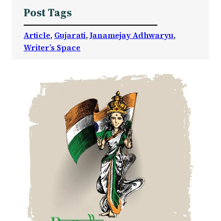
Post Tags
Article
, 
Gujarati
, 
Janamejay Adhwaryu
, 
Writer’s Space