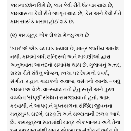
કામના દર્શન વિશે છે, કામ કેવી રીતે ઉત્પન્ન થાય છે,
કામવાસના કેવી રીતે જાગૃત થાય છે, કેમ અને કેવી રીતે
કામ સારું કે ખરાબ હોઈ શકે છે.
(૨) કામસૂત્ર એક સેકસ મેન્યુઅલ છે
‘કામ’ એ એક વ્યાપક ખ્યાલ છે, માત્ર જાતીય આનંદ
નથી. કામમાં બધી ઇન્દ્રિયો અને લાગણીઓ દ્વારા
અનુભવાતા આનંદનો સમાવેશ થાય છે. ગુલાબનું અત્તર,
સરસ રીતે રાંધેલું ભોજન, ત્વચા પર રેશમનો સ્પર્શ,
સંગીત, મહાન ગાયકનો અવાજ, વસંતનો આનંદ – બધું
કામમાં આવે છે. વાત્સ્યાયનનો હેતુ સ્ત્રી અને પુરુષ
વચ્ચેના ‘સંપૂર્ણ’ સંબંધને સમજાવવાનો હતો. આમ
કરવાથી, તે આપણને ગુપ્તકાળના રોજિંદા જીવનના
મંત્રમુગ્ધ સંદર્ભ, સંસ્કૃતિ અને સભ્યતાની ઝલક આપે
છે. કામસૂત્રના સાતમાંથી માત્ર એક ભાગમાં અને તેના
દસ અધ્યાયમાંથી માત્ર એકમાં જ સંભોગનું વર્ણન છે.