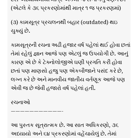
(એટલે કે ૩૬ પ્રકરણોમાંથી માત્ર ૧ જ પ્રકરણમાં)
(૩) કામસૂત્ર પ્રચલનથી બહાર (outdated) થઇ
ચુક્યું છે.
કામસૂત્રની રચના અઢી હજાર વર્ષ પહેલાં થઈ હોવા છતાં
તેમાં રહેલું જ્ઞાન આજે પણ એટલું જ ઉપયોગી છે. આનું
કારણ એ છે કે ટેક્નોલોજીએ ઘણી પ્રગતિ કરી હોવા
છતાં પણ માણસો હજુ પણ એકબીજાને પસંદ કરે છે,
લગ્ન કરે છે અને માનવીય જાતીય વર્તણૂક આજે પણ
એવી જ છે જેવી હજારો વર્ષ પહેલાં હતી.
રચનાઓ
———————————-
આ પુસ્તક સૂત્રાત્મક છે. આ સાત અધિકરણો, ૩૬
અધ્યાયો અને ૬૪ પ્રકરણોમાં વહેંચાયેલું છે. તેમાં