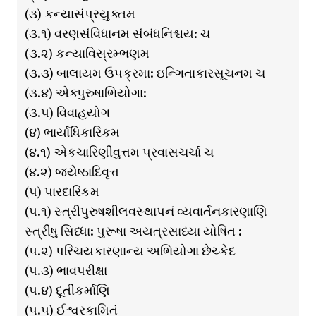
(૩) કન્યાસંપ્રયુક્તમ
(૩.૧) વરણસંવિધાનમ સંબંધનિશ્ચય: ચ
(૩.૨) કન્યાવિસ્રમ્ભણમ
(૩.૩) બાલાયમ ઉપક્રમા: ઇન્ગિતાકારસૂચનમ ચ
(૩.૪) એક્પુરુષાભિયોગા:
(૩.૫) વિવાહયોગ
(૪) ભાર્યાધિકારિકમ
(૪.૧) એકચારિણીવુત્તમ પ્રવાસચર્ચા ચ
(૪.૨) જયેષ્ઠાદિવૃત્ત
(૫) પારદારિકમ
(૫.૧) સ્ત્રીપુરુષશીલવસ્થાપનં વ્યવાર્તનકારણાણિ
સ્ત્રીષુ સિધ્ધા: પુરૂષા અયત્રસાધ્યા યોષિત :
(૫.૨) પરિચયકારણાન્ય અભિયોગા છેચ્કેદ
(૫.૩) ભાવપરીક્ષા
(૫.૪) દૂતીકર્માણિ
(૫.૫) ઈશ્વરકામિતં