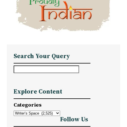
Search Your Query
S
e
a
Explore Content
r
c
Categories
h
Follow Us