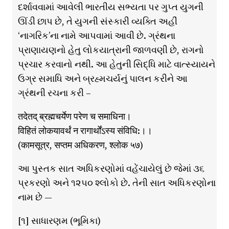
દર્શાવવામાં આવેલી ભારતીય સભ્યતા પર ગુપ્ત યુગની
ઊંડી છાપ છે, તે યુગની સંસ્કારી વ્યક્તિ અહીં
‘નાગરિક’ના નામે આપવામાં આવી છે. ગ્રંથના
પ્રાણાયણનો હેતુ લોકયાત્રાની જાળવણી છે, રાગનો
પ્રચાર કરવાનો નથી. આ હેતુની સિદ્ધિ માટે વાત્સ્યાયને
ઉગ્ર સમાધિ અને બ્રહ્મચર્યનું પાલન કરીને આ
ગ્રંથની રચના કરી –
तदेतद् ब्रह्मचर्येण परेण च समाधिना।
विहितं लोकयावर्थं न रागार्थोंऽस्य संविधि:।।
(कामसूत्र, सप्तम अधिकरण, श्लोक ५७)
આ પુસ્તક સાત અધિકરણોમાં વહેંચાયેલું છે જેમાં ૩૬
પ્રકરણો અને ૧૨૫૦ શ્લોકો છે. તેની સાત અધિકરણોના
નામ છે —
[૧] સાધારણમ (ભૂમિકા)