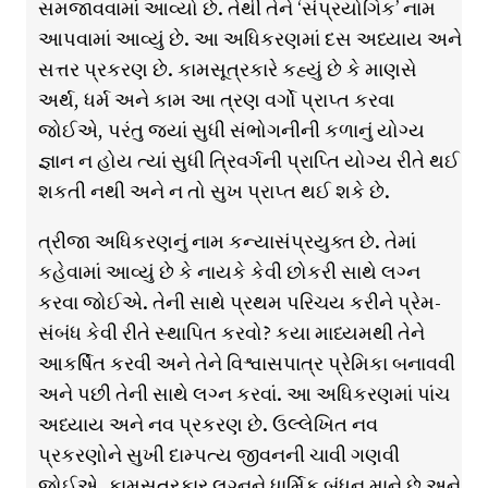
સમજાવવામાં આવ્યો છે. તેથી તેને ‘સંપ્રયોગિક’ નામ
આપવામાં આવ્યું છે. આ અધિકરણમાં દસ અધ્યાય અને
સત્તર પ્રકરણ છે. કામસૂત્રકારે કહ્યું છે કે માણસે
અર્થ, ધર્મ અને કામ આ ત્રણ વર્ગો પ્રાપ્ત કરવા
જોઈએ, પરંતુ જ્યાં સુધી સંભોગનીની કળાનું યોગ્ય
જ્ઞાન ન હોય ત્યાં સુધી ત્રિવર્ગની પ્રાપ્તિ યોગ્ય રીતે થઈ
શકતી નથી અને ન તો સુખ પ્રાપ્ત થઈ શકે છે.
ત્રીજા અધિકરણનું નામ કન્યાસંપ્રયુક્ત છે. તેમાં
કહેવામાં આવ્યું છે કે નાયકે કેવી છોકરી સાથે લગ્ન
કરવા જોઈએ. તેની સાથે પ્રથમ પરિચય કરીને પ્રેમ-
સંબંધ કેવી રીતે સ્થાપિત કરવો? કયા માધ્યમથી તેને
આકર્ષિત કરવી અને તેને વિશ્વાસપાત્ર પ્રેમિકા બનાવવી
અને પછી તેની સાથે લગ્ન કરવાં. આ અધિકરણમાં પાંચ
અધ્યાય અને નવ પ્રકરણ છે. ઉલ્લેખિત નવ
પ્રકરણોને સુખી દામ્પત્ય જીવનની ચાવી ગણવી
જોઈએ. કામસૂત્રકાર લગ્નને ધાર્મિક બંધન માને છે અને