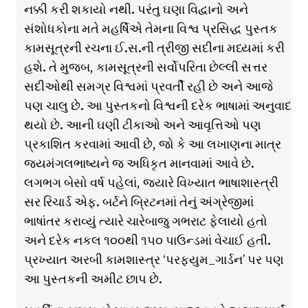
નક્કી કરી શકાયો નથી. પરંતુ ઘણા વિદ્વાનો અને
સંશોધકોના મતે મહર્ષિએ તેમના વિશ્વ પ્રસિદ્ધ પુસ્તક
કામસૂત્રની રચના ઈ.સ.ની ત્રીજી સદીના મધ્યમાં કરી
હશે. તે મુજબ, કામસૂત્રની સર્વોપરિતા છેલ્લી સત્તર
સદીઓથી સમગ્ર વિશ્વમાં પ્રવર્તી રહી છે અને આજે
પણ ચાલુ છે. આ પુસ્તકનો વિશ્વની દરેક ભાષામાં અનુવાદ
થયો છે. આની ઘણી ટીકાઓ અને આવૃત્તિઓ પણ
પ્રકાશિત કરવામાં આવી છે, જો કે આ લખાણના માત્ર
જયમંગલભાષ્યને જ અધિકૃત માનવામાં આવે છે.
લગભગ બેસો વર્ષ પહેલાં, જ્યારે વિખ્યાત ભાષાશાસ્ત્રી
સર રિચાર્ડ એફ. બર્ટને બ્રિટનમાં તેનું અંગ્રેજીમાં
ભાષાંતર કરાવ્યું ત્યારે ચારેબાજુ ગભરાટ ફેલાયો હતો
અને દરેક નકલ ૧૦૦થી ૧૫૦ પાઉન્ડમાં વેચાઈ હતી.
પ્રખ્યાત અરબી કામશાસ્ત્ર ‘પરફ્યુમ_ગાર્ડન’ પર પણ
આ પુસ્તકની અમીટ છાપ છે.