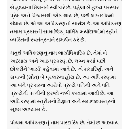
બે હૃદયના મિલનને સ્વીકારે છે. પહેલા બે હૃદય પરસ્પર
પ્રેમ અને વિશ્વાસથી એક થાય છે, પછી લગ્નગાંઠમાં
બંધાય છે. એ આ અધિકરણનો સારાંશ છે. આ અધિકરણ
તમામ પ્રકારની સામાજિક, ધાર્મિક મર્યાદાઓમાં રહીને
વ્યક્તિની સ્વતંત્રતાને સમર્થન કરે છે.
ચતુર્થ અધિકરણનું નામ ભાર્યાધિકારિક છે. તેમાં બે
અધ્યાય અને આઠ પ્રકરણ છે. લગ્ન કર્યા પછી
છોકરીને ‘ભાર્યા’ કહેવામાં આવે છે. એકાચારિણી અને
સપત્ની (સૌત) બે પ્રકારના હોય છે. આ અધિકરણમાં
આ બંને પ્રકારના આરોપો પ્રત્યે પતિની અને પતિ
પ્રત્યેની પત્નીની ફરજો નક્કી કરવામાં આવી છે. આ
અધિકરણમાં સ્ત્રીમનોવિજ્ઞાન અને સમાજશાસ્ત્રનો
સૂક્ષ્મ અભ્યાસ છે.
પાંચમા અધિકરણનું નામ પારદારિક છે. તેમાં છ અધ્યાય