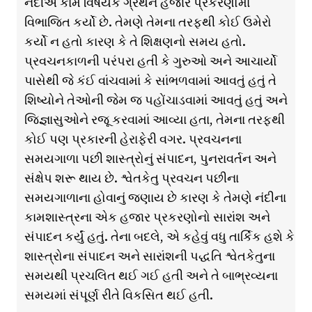
નંદીએ કામ વિષયક ગ્રંથને હજાર પ્રકરણોમાં
વિભાજિત કર્યો છે. તેમણે તેમના તરફથી કોઈ ઉમેરો
કર્યો ન હતો કારણ કે તે શિક્ષણનો સમય હતો.
પ્રવચનકાળની પરંપરા હતી કે ગુરુઓ અને આચાર્યો
પાસેથી જે કંઈ વાંચવામાં કે સાંભળવામાં આવતું હતું તે
શિષ્યોને તેઓની જેમ જ પહોંચાડવામાં આવતું હતું અને
જિજ્ઞાસુઓને રજૂ કરવામાં આવ્યા હતા, તેમના તરફથી
કોઈ પણ પ્રકારની હેરાફેરી વગર. પ્રવચનના
સમયગાળા પછી શાસ્ત્રોનું સંપાદન, પુનરાવર્તન અને
સંક્ષેપ શરૂ થાય છે. શ્વેતકેતુ પ્રવચન પછીના
સમયગાળાના હોવાનું જણાય છે કારણ કે તેમણે નંદીના
કામશાસ્ત્રના એક હજાર પ્રકરણોનો સારાંશ અને
સંપાદન કર્યું હતું. તેના બદલે, એ કહેવું વધુ તાર્કિક હશે કે
શાસ્ત્રોના સંપાદન અને સારાંશની પદ્ધતિ શ્વેતકેતુના
સમયથી પ્રચલિત થઈ ગઈ હતી અને તે બાભ્રવ્યના
સમયમાં સંપૂર્ણ રીતે વિકસિત થઈ હતી.