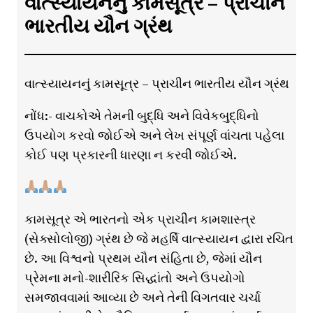
વાત્સ્યાયનનું કામસૂત્ર – પ્રાચીન
ભારતીય યૌન ગ્રંથ
વાત્સ્યાયનનું કામસૂત્ર – પ્રાચીન ભારતીય યૌન ગ્રંથ
નોંધ:- વાચકોએ તેમની બુદ્ધિ અને વિવેકબુદ્ધિનો
ઉપયોગ કરવો જોઈએ અને લેખ સંપૂર્ણ વાંચતા પહેલા
કોઈ પણ પ્રકારની ધારણા ન કરવી જોઈએ.
કામસૂત્ર એ ભારતનો એક પ્રાચીન કામશાસ્ત્ર
(સેક્સોલોજી) ગ્રંથ છે જે મહર્ષિ વાત્સ્યાયન દ્વારા રચિત
છે. આ વિશ્વનો પ્રથમ યૌન સંહિતા છે, જેમાં યૌન
પ્રેમના મનો-શારીરિક સિદ્ધાંતો અને ઉપયોગો
સમજાવવામાં આવ્યા છે અને તેની વિગતવાર ચર્ચા