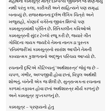
મહર્ષિના કામસૂત્રે માત્ર દામ્પત્ય જીવનને જ શણગાર્યું
નથી પરંતુ કલા, કારીગરી અને સાહિત્યને પણ સમૃદ્ધ
બનાવ્યું છે. રાજસ્થાનના દુર્લભ લૈંગિક ચિત્રો અને
ખજુરાહો, કોણાર્ક વગેરેના જીવંત શિલ્પો પણ
કામસૂત્રમાંથી પ્રેરિત છે. રિતિકાલીન કવિઓએ
કામસૂત્રની સુંદર ટેબ્લો રજૂ કરી છે, જ્યારે ગીત
ગોવિંદના ગાયક જયદેવે તેમના નાનકડા પુસ્તક
‘રતિમંજરી’માં કામસૂત્રનો સારાંશ આપીને તેમની
કાવ્યાત્મક કુશળતાનો અદ્ભુત પરિચય આપ્યો છે.
રચનાની દૃષ્ટિએ કૌટિલ્યનું ‘અર્થશાસ્ત્ર’ જેવું જ છે –
ચપળ, ગંભીર, અલ્પજીવી હોવા છતાં, વિપુલ અર્થથી
શોભતું. બંનેની એક જ શૈલી છે. સુત્રાત્મકતા રચનાના
કાળમાં તફાવત હોવા છતાં અર્થશાસ્ત્ર મૌર્ય કાળનું છે
અને કામસૂત્ર ગુપ્તકાળનું છે.
કામસૂત્ર – પ્રણયનો હેતુ