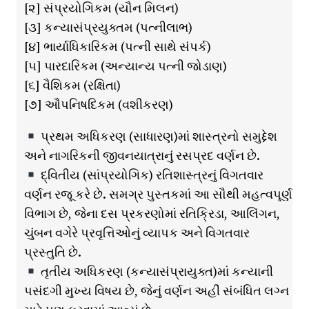
[૨] સંપ્રયોગિકમ (યૌન મિલન)
[૩] કન્યાસંપ્રયુક્તમ (પત્નીલાભ)
[૪] ભાર્યાધિકારિકમ (પત્ની સાથે સંપર્ક)
[૫] પારદારિકમ (અન્યાન્ય પત્ની જોડાણ)
[૬] વૈશિકમ (રક્ષિતા)
[૭] ઔપનિષદિકમ (વશીકરણ)
પ્રથમ અધિકરણ (સાધારણ)માં શાસ્ત્રનો સમુદ્દેશ
અને નાગરિકની જીવનયાત્રાનું રસપ્રદ વર્ણન છે.
દ્વિતીય (સાંપ્રયોગિક) રતિશાસ્ત્રનું વિગતવાર
વર્ણન રજૂ કરે છે. સમગ્ર પુસ્તકમાં આ સૌથી મહત્વપૂર્ણ
વિભાગ છે, જેના દસ પ્રકરણોમાં રતિક્રિડા, આલિંગન,
ચુંબન વગેરે પ્રવૃત્તિઓનું વ્યાપક અને વિગતવાર
પ્રસ્તુતિ છે.
તૃતીય અધિકરણ (કન્યાસંપ્રાયુક્ત)માં કન્યાની
પસંદગી મુખ્ય વિષય છે, જેનું વર્ણન અહીં સંબંધિત લગ્ન