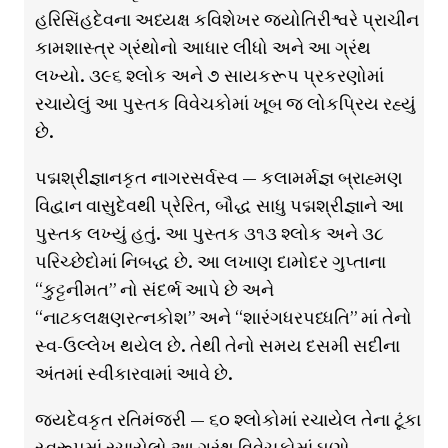
હરિસિંહદેવના અધ્યક્ષ કવિશેખર જ્યોતિરીશ્વરે પ્રાચીન
કામશાસ્ત્ર ગ્રંથોનો આધાર લીધો અને આ ગ્રંથ
લખ્યો. ૩૯૬ શ્લોક અને ૭ સાયકરૂપ પ્રકરણોમાં
રચાયેલું આ પુસ્તક વિવેચકોમાં ખૂબ જ લોકપ્રિય રહ્યું
છે.
પદ્મશ્રીજ્ઞાનકૃત નાગરસર્વસ્વ — કલામર્મજ્ઞ બ્રાહ્મણ
વિદ્વાન વાસુદેવથી પ્રેરિત, બૌદ્ધ સાધુ પદ્મશ્રીજ્ઞાને આ
પુસ્તક લખ્યું હતું. આ પુસ્તક ૩૧૩ શ્લોક અને ૩૮
પરિચ્છેદોમાં નિબદ્ધ છે. આ લખાણ દામોદર ગુપ્તાના
“કુટ્ટનીમત” નો સંદર્ભ આપે છે અને
“નાટકલક્ષણરત્નકોશ” અને “શારંગધરપધ્ધતિ” માં તેનો
સ્વ-ઉલ્લેખ થયેલ છે. તેથી તેનો સમય દસમી સદીના
અંતમાં સ્વીકારવામાં આવે છે.
જયદેવકૃત રતિમંજરી — ૬૦ શ્લોકોમાં રચાયેલ તેના ટૂંકા
સ્વરૂપમાં રચાયેલો આ ગ્રંથ વિવેચકોમાં ઘણો