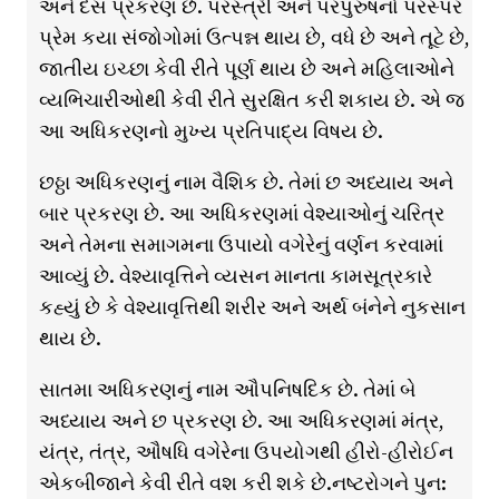
અને દસ પ્રકરણ છે. પરસ્ત્રી અને પરપુરુષનો પરસ્પર
પ્રેમ કયા સંજોગોમાં ઉત્પન્ન થાય છે, વધે છે અને તૂટે છે,
જાતીય ઇચ્છા કેવી રીતે પૂર્ણ થાય છે અને મહિલાઓને
વ્યભિચારીઓથી કેવી રીતે સુરક્ષિત કરી શકાય છે. એ જ
આ અધિકરણનો મુખ્ય પ્રતિપાદ્ય વિષય છે.
છઠ્ઠા અધિકરણનું નામ વૈશિક છે. તેમાં છ અધ્યાય અને
બાર પ્રકરણ છે. આ અધિકરણમાં વેશ્યાઓનું ચરિત્ર
અને તેમના સમાગમના ઉપાયો વગેરેનું વર્ણન કરવામાં
આવ્યું છે. વેશ્યાવૃત્તિને વ્યસન માનતા કામસૂત્રકારે
કહ્યું છે કે વેશ્યાવૃત્તિથી શરીર અને અર્થ બંનેને નુકસાન
થાય છે.
સાતમા અધિકરણનું નામ ઔપનિષદિક છે. તેમાં બે
અધ્યાય અને છ પ્રકરણ છે. આ અધિકરણમાં મંત્ર,
યંત્ર, તંત્ર, ઔષધિ વગેરેના ઉપયોગથી હીરો-હીરોઈન
એકબીજાને કેવી રીતે વશ કરી શકે છે.નષ્ટરોગને પુન: