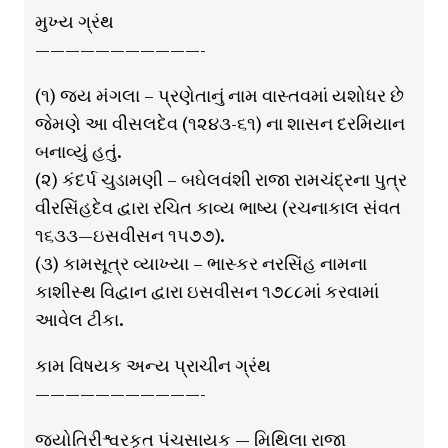
મુખ્ય ગ્રંથ
———————————-
(૧) જય મંગલા – પ્રણેતાનું નામ વાસ્તવમાં યશોધર છે
જેમણે આ વીસલદેવ (૧૨૪૩-૬૧) ના શાસન દરમિયાન
બનાવ્યું હતું.
(૨) કંદર્પ ચુડામણી – બઘેલવંશી રાજા રામચંદ્રના પુત્ર
વીરસિંહદેવ દ્વારા રચિત કાવ્ય ભાષ્ય (રચનાકાલ સંવત
૧૬૩૩—ઇસવીસન ૧૫૭૭).
(૩) કામસૂત્ર વ્યાખ્યા – ભાસ્કર નરસિંહ નામના
કાશીસ્થ વિદ્વાન દ્વારા ઇસવીસન ૧૭૮૮માં કરવામાં
આવેલ ટીકા.
કામ વિષયક અન્ય પ્રાચીન ગ્રંથ
———————————-
જ્યોતિરીશ્વરકૃત પંચસાયક — મિથિલા રાજા