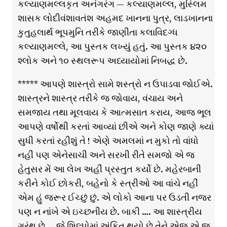
કલ્યાણમલ્લકૃત અનંગરંગ — કલ્યાણમલ્લ, મુસ્લિમ
શાસક લોદીવંશાવતંશ અહમદ ખાનના પુત્ર, લાડખાનના
કુતુહલાર્થ ભૂપમુનિ તરીકે જાણીતા કલાવિદગ્ધ
કલ્યાણમલ્લે, આ પુસ્તક લખ્યું હતું. આ પુસ્તક ૪૨૦
શ્લોક અને ૧૦ સ્થલરૂપ અધ્યાયોમાં નિબદ્ધ છે.
***** આપણે શાસ્ત્રો સામે શસ્ત્રો ન ઉપાડવા જોઈએ.
શાસ્ત્રને શાસ્ત્ર તરીકે જ જોવાય, વંચાય અને
સમજાય તથા મૂલવાય કે આત્મસાત કરાય, આજ ભૂલ
આપણે વર્ષોથી કરતાં આવ્યાં છીએ અને કોણ જાણે ક્યાં
સુધી કરતાં રહીશું તે ! એણે અમલમાં ન મુકો તો વાંધો
નહીં પણ એનેસાચી અને સરખી રીતે સમજો એ જ
હેતુસર મેં આ લેખ અહીં પ્રસ્તુત કર્યો છે. મહેરબાની
કરીને કોઈ છોકરી, બહેનો કે સ્ત્રીઓ આ વાંચે નહીં
એમ હું જરૂર ઈચ્છું છું. એ લોકો આના પર ઉડતી નજર
પણ ન નાંખે એ ઇચ્છનીય છે. બાકી …. આ શાસ્ત્રીય
ગ્રંથ છે…. જે શિલ્પોમાં અંકિત થયો છે તેને એજ એ જ