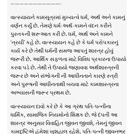
———————————-
વાત્સ્યાયને કામસૂત્રમાં મુખ્યત્વે ધર્મ, અર્થ અને કામનું
વર્ણન કર્યું છે. તેમણે ધર્મ-અર્થ-કામને વંદન કરીને
પુસ્તકની શરૂઆત કરી છે. ધર્મ, અર્થ અને કામને
‘ત્રયી’ કહે છે. વાત્સ્યાયન કહે છે કે ધર્મ પરોપકારનું
કાર્ય કરે છે તેથી ધર્મની સમજ આપતું શાસ્ત્ર હોવું
જરૂરી છે. આર્થિક સફળતા માટે વિવિધ પ્રકારના ઉપાયો
કરવા પડે છે. તેથી તે ઉપાયો જણાવવા અર્થશાસ્ત્રની
જરૂર છે અને સંભોગની ની આધીનતાને કારણે સ્ત્રી
અને પુરૂષની આધીનતાથી બચવા માટે કામશાસ્ત્રના
અભ્યાસની જરૂર પ્રથમ છે.
વાત્સ્યાયન દાવો કરે છે કે આ ગ્રંથ પતિ-પત્નીના
ધાર્મિક, સામાજિક નિયમોનો શિક્ષક છે. જે દંપતી આ
શાસ્ત્ર અનુસાર વિવાહિત જીવન જીવશે, તેમનું જીવન
કામદૃષ્ટિએ હંમેશા ખુશહાલ રહેશે. પતિ-પત્ની જીવનભર