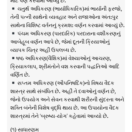
માટે પણ કરવામાં આવ્યું છે.
ચતુર્થ અધિકરણ (ભાર્યાધિકારિક)માં ભાર્યાની ફરજો,
તેની પત્ની સાથેનો વ્યવહાર અને રાજાઓના અંત:પુર
સાથેના વિશિષ્ટ વર્તનનું ક્રમશ: વર્ણન કરવામાં આવ્યું છે.
પંચમ અધિકરણ (પારદારિક) પરદારાના વશીકરણનું
આબેહૂબ વર્ણન આપે છે, જેમાં દૂતની ક્રિયાઓનું
વ્યાપક ચિત્ર અહીં ઉપલબ્ધ છે.
ષષ્ઠ અધિકરણ(વૈશિક)માં વેશ્યાઓનું આચરણ,
ક્રિયાકલાપ, શ્રીમંતોને વશ કરવાની પદ્ધતિઓ આદિ
વર્ણિત છે.
સપ્તમ અધિકરણ (ઔપનિષદિક)નો વિષય વૈદક
શાસ્ત્ર સાથે સંબંધિત છે. અહીં તે દવાઓનું વર્ણન છે,
જેનો ઉપયોગ અને સેવન કરવાથી શરીરની સુંદરતા અને
શક્તિ બંનેની વિશેષ વૃદ્ધિ થાય છે. આ ઉપાયોના વૈદક
શાસ્ત્રમાં તેને ‘બ્રુષ્ય-યોગ’ કહેવામાં આવ્યો છે.
(૧) સાધારણમ