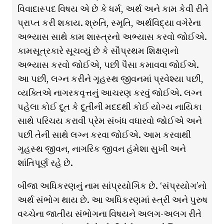
વિવાદાસ્પદ વિષય એ છે કે ધર્મ, અર્થ અને કામ કેવી રીતે
પ્રાપ્ત કરી શકાય. શ્રુતિ, સ્મૃતિ, અર્થવિદ્યા વગેરેના
અભ્યાસ સાથે કામ શાસ્ત્રનો અભ્યાસ કરવો જોઈએ.
કામસૂત્રકારે સૂચવ્યું છે કે સૌપ્રથમ શિક્ષણનો
અભ્યાસ કરવો જોઈએ, પછી પૈસા કમાવવા જોઈએ.
આ પછી, લગ્ન કરીને ગૃહસ્થ જીવનમાં પ્રવેશ્યા પછી,
વ્યક્તિએ નાગરકવૃત્તનું આચરણ કરવું જોઈએ. લગ્ન
પહેલા કોઈ દૂત કે દૂતીની મદદથી કોઈ યોગ્ય નાયિકા
સાથે પરિચય કરાવી પ્રેમ સંબંધ વધારવો જોઈએ અને
પછી તેની સાથે લગ્ન કરવા જોઈએ. આમ કરવાથી
ગૃહસ્થ જીવન, નાગરિક જીવન હંમેશા સુખી અને
શાંતિપૂર્ણ રહે છે.
બીજા અધિકરણનું નામ સાંપ્રયોગિક છે. ‘સંપ્રયોગ’નો
અર્થ સંભોગ થાય છે. આ અધિકરણમાં સ્ત્રી અને પુરુષ
વચ્ચેના જાતીય સંભોગના વિષયને અલગ-અલગ રીતે