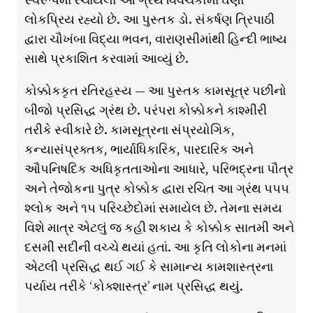
લોકપ્રિય રહ્યો છે. આ પુસ્તક ડો. સંકર્ષણ ત્રિપાઠી
દ્વારા ચૌખંબા વિદ્યા ભવન, વારાણસીમાંથી હિન્દી ભાષ્ય
સાથે પ્રકાશિત કરવામાં આવ્યું છે.
કોક્કોકકૃત રતિરહસ્ય — આ પુસ્તક કામસૂત્ર પછીનો
બીજો પ્રસિદ્ધ ગ્રંથ છે. પરંપરા કોક્કોકને કાશ્મીરી
તરીકે સ્વીકારે છે. કામસૂત્રના સંપ્રયોગિક,
કન્યાસંપ્રક્તક, ભાર્યાધિકારિક, પારદારિક અને
ઔપનિષદિક અધિકૃતતાઓના આધારે, પરિભદ્રના પૌત્ર
અને તેજોકના પુત્ર કોક્કોક દ્વારા રચિત આ ગ્રંથ ૫૫૫
શ્લોક અને ૧૫ પરિચ્છેદોમાં સમાયેલ છે. તેમના સમય
વિશે માત્ર એટલું જ કહી શકાય કે કોક્કોક સાતમી અને
દસમી સદીની વચ્ચે થયાં હતાં. આ કૃતિ લોકોના મનમાં
એટલી પ્રસિદ્ધ થઈ ગઈ કે સામાન્ય કામશાસ્ત્રના
પર્યાય તરીકે ‘કોક્શાસ્ત્ર’ નામ પ્રસિદ્ધ થયું.