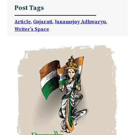
Post Tags
Article
, 
Gujarati
, 
Janamejay Adhwaryu
, 
Writer’s Space