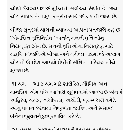
ચોથો કૈવલ્યપાદ એ મુક્તિની સર્વોચ્ચ સ્થિતિ છે, જ્યાં
યોગ સાધક તેના મૂળ સ્ત્રોત સાથે એક બની જાય છે.
બીજા સૂત્રમાં યોગની વ્યાખ્યા આપતાં પતંજલિ કહે છે-
‘યોગશ્ચિત્ત વૃત્તિનિરોધ:’ અર્થાત્ મનની વૃત્તિઓનું
નિયંત્રણ યોગ છે. મનની વૃત્તિઓના નિયંત્રણ માટે
મહર્ષિ પતંજલિએ બીજા અને ત્રીજા પાદમાં જે અષ્ટાંગ
યોગનો ઉપદેશ આપ્યો છે તેનો સંક્ષિપ્ત પરિચય નીચે
મુજબ છે.
[૧] યમ — આ સંયમ માટે શારીરિક, મૌખિક અને
માનસિક એમ પાંચ આચારો સૂચવવામાં આવ્યા છે જેમ કે
અહિંસા, સત્ય, અચોક્કસ, અચોરી, બ્રહ્મચર્ય વગેરે.
આનું પાલન કરવામાં નિષ્ફળતા વ્યક્તિ અને સમાજ
બંનેના જીવનને દુશ્પ્રભાવિત કરે છે.
[૨] નિયમ — માણસને સદાચારી અને સુવ્યવસ્થિત