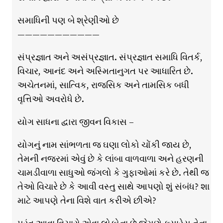
સમાધિની પણ બે શ્રેણીઓ છે
———————————
સંપ્રજ્ઞાત અને અસંપ્રજ્ઞાત. સંપ્રજ્ઞાત સમાધિ વિતર્ક,
વિચાર, આનંદ અને અસ્મિતાનુગત પર આધારિત છે.
અચેતનમાં, સાત્વિક, રાજસિક અને તામસિક બધી
વૃત્તિઓ અવરોધે છે.
યોગ સાધના દ્વારા જીવન વિકાસ –
યોગનું નામ સાંભળતા જ ઘણા લોકો ચોંકી જાય છે,
તેમની નજરમાં એવું છે કે લાંબા વાળવાળા અને હરણની
ચામડીવાળા સાધુઓ જંગલો કે ગુફાઓમાં કરે છે. તેથી જ
તેઓ વિચારે છે કે આવી વસ્તુ સાથે આપણો શું સંબંધ? શા
માટે આપણે તેના વિશે વાત કરીએ છીએ?