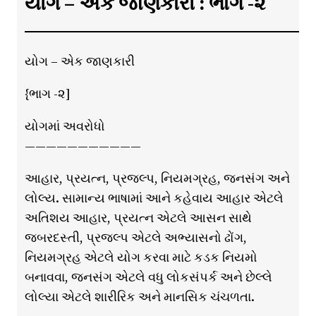
યોગ – એક જાણકારી : ભાગ -૨
યોગ – એક જાણકારી
{ભાગ -૨]
યોગમાં અવરોધો
———————————
આહાર, પ્રયત્ન, પ્રજલ્પ, નિયમગ્રહ, જનસંગ અને
લોલ્ય. સામાન્ય ભાષામાં આને કહેવાય આહાર એટલે
અતિશય આહાર, પ્રયત્ન એટલે આસન સાથે
જબરદસ્તી, પ્રજલ્પ એટલે અભ્યાસનો ઢોંગ,
નિયમગ્રહ એટલે યોગ કરવા માટે કડક નિયમો
બનાવવા, જનસંગ એટલે વધુ લોકસંપર્ક અને છેલ્લે
લોલ્યા એટલે શારીરિક અને માનસિક ચંચળતા.