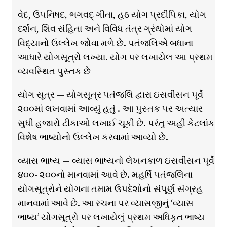
વેદ, ઉપનિષદ, ભગવદ્ ગીતા, હઠ યોગ પ્રદીપિકા, યોગ
દર્શન, શિવ સંહિતા અને વિવિધ તંત્ર ગ્રંથોમાં યોગ
વિદ્યાનો ઉલ્લેખ જોવા મળે છે. પતંજલિએ બધાના
આધારે યોગસૂત્રો લખ્યા. યોગ પર લખાયેલ આ પ્રથમ
વ્યવસ્થિત પુસ્તક છે –
યોગ સૂત્ર — યોગસૂત્ર પતંજલિ દ્વારા ઇસવીસન પૂર્વે
૨૦૦માં લખવામાં આવ્યું હતું . આ પુસ્તક પર અત્યાર
સુધી હજારો ટીકાઓ લખાઈ ચૂકી છે. પરંતુ અહીં કેટલાંક
વિશેષ ભાષ્યોનો ઉલ્લેખ કરવામાં આવ્યો છે.
વ્યાસ ભાષ્ય — વ્યાસ ભાષ્યનો લેખનકાળ ઇસવીસન પૂર્વે
૪૦૦- ૨૦૦નો માનવામાં આવે છે. મહર્ષિ પતંજલિના
યોગસૂત્રોને યોગના તમામ ઉપદેશોનો સંપૂર્ણ સંગ્રહ
માનવામાં આવે છે. આ રચના પર વ્યાસજીનું ‘વ્યાસ
ભાષ્ય’ યોગસૂત્રો પર લખાયેલું પ્રથમ અધિકૃત ભાષ્ય