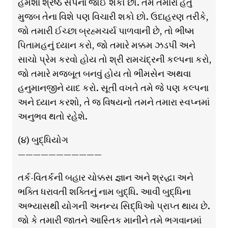
હંમેશા શ્રેષ્ઠ સપના જોઈ શકો છો. તમે તમારા હેતુ
મુજબ તેના વિશે પણ વિચારી શકો છો. ઉદાહરણ તરીકે,
જો તમારી ઈચ્છા બ્રહ્મચર્ય પાળવાની છે, તો ભીષ્મ
પિતામહનું ધ્યાન કરો, જો તમારે મક્કમ ઝડપી અને
સાચો પ્રેમ કરવો હોય તો શ્રી રામચંદ્રની કલ્પના કરો,
જો તમારે મજબૂત બનવું હોય તો ભીમસેન અથવા
હનુમાનજીને યાદ કરો. સૂતી વખતે તમે જે પણ કલ્પના
અને ધ્યાન કરશો, તે જ વિષયનો તમને તમારા સ્વપ્નમાં
અનુભવ થતો રહેશે.
(૪) બુદ્ધિયોગ
———————————
તર્ક-વિતર્કની બહાર ચોક્કસ જ્ઞાન અને શ્રદ્ધા અને
ભક્તિ ધરાવતી શક્તિનું નામ બુદ્ધિ. આવી બુદ્ધિના
અભ્યાસથી યોગની અનન્ય સિદ્ધિઓ પ્રાપ્ત થાય છે.
જો કે તમારી જાતને આસ્તિક માનીને તમે ભગવાનમાં