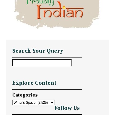
Search Your Query
S
e
a
Explore Content
r
c
Categories
h
Follow Us