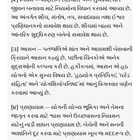
જીવન બનાવવા માટે નિયમોના વિધાન કરવમાં આવ્યા છે.
આ અંતર્ગત શૌચ, સંતોષ, તપ, સવાધ્યાય તથા ઈશ્વર
પ્રણિધાનકનો સમાવેશ થાય છે. શૌચમાં બાહ્ય અને
આંતરિક શુદ્ધિકરણ બંનેનો સમાવેશ થાય છે.
[૩] આસન — પતંજલિએ શાંત અને આરામથી બેસવાની
ક્રિયાને આસન કહ્યું છે. પછીના ચિંતકોએ અનેક
મુદ્રાઓની કલ્પના કરી છે. હકીકતમાં, આસન એ હઠ
યોગનો એક મુખ્ય વિષય છે. ‘હઠયોગ પ્રતિપિકા’, ‘ઘરેંડ
સંહિતા’ અને ‘યોગશિખોપનિષદ’માં આનું વિગતવાર વર્ણન
કરવામાં આવ્યું છે.
[૪] પ્રાણાયામ — યોગની યોગ્ય ભૂમિકા અને તેમના
જાગૃત કરવા માટે શ્વાસ અને ઉચ્છવાસના નિયમન
માટેનું નાડી સાધન પ્રાણાયામ છે. બેચેની અને મનની
અશાંતિને દૂર કરવા માટે પ્રાણાયામ ખૂબ જ મદદરૂપ છે.