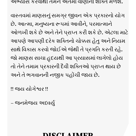
અભ્યાસ કરવાથી તમને અંતમાં વાણીની શક્તિ મળશે.
વાસ્તવમાં માણસનું સમગ્ર જીવન એક પ્રકારનો યોગ
છે. આત્મા, મનુષ્યના રૂપમાં આવીને, પરમાત્માને
ઓળખી શકે છે અને તેને પ્રાપ્ત કરી શકે છે. એટલા માટે
આપણે આપણી દરેક શક્તિનો ચોક્કસ હેતુ અને નિયમ
સાથે વિકાસ કરવો જોઈએ જેથી તે પ્રગતિ કરતી રહે.
જો માણસ સાચા હૃદયથી આ પ્રયાસમાં લાગેલો હોય
તો તેને તમામ પ્રકારની દૈવી શક્તિઓ પ્રાપ્ત થાય છે
અને તે ભગવાનની નજીક પહોંચી જાય છે.
!! જય યોગેશ્વર !!
– જનમેજય અધ્વર્યુ
DISCLAIMER