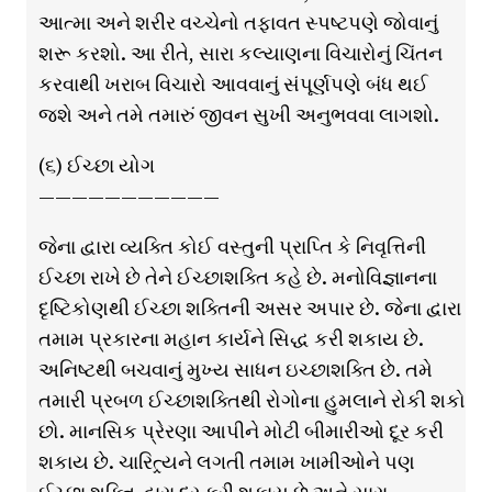
આત્મા અને શરીર વચ્ચેનો તફાવત સ્પષ્ટપણે જોવાનું
શરૂ કરશો. આ રીતે, સારા કલ્યાણના વિચારોનું ચિંતન
કરવાથી ખરાબ વિચારો આવવાનું સંપૂર્ણપણે બંધ થઈ
જશે અને તમે તમારું જીવન સુખી અનુભવવા લાગશો.
(૬) ઈચ્છા યોગ
———————————
જેના દ્વારા વ્યક્તિ કોઈ વસ્તુની પ્રાપ્તિ કે નિવૃત્તિની
ઈચ્છા રાખે છે તેને ઈચ્છાશક્તિ કહે છે. મનોવિજ્ઞાનના
દૃષ્ટિકોણથી ઈચ્છા શક્તિની અસર અપાર છે. જેના દ્વારા
તમામ પ્રકારના મહાન કાર્યને સિદ્ધ કરી શકાય છે.
અનિષ્ટથી બચવાનું મુખ્ય સાધન ઇચ્છાશક્તિ છે. તમે
તમારી પ્રબળ ઈચ્છાશક્તિથી રોગોના હુમલાને રોકી શકો
છો. માનસિક પ્રેરણા આપીને મોટી બીમારીઓ દૂર કરી
શકાય છે. ચારિત્ર્યને લગતી તમામ ખામીઓને પણ