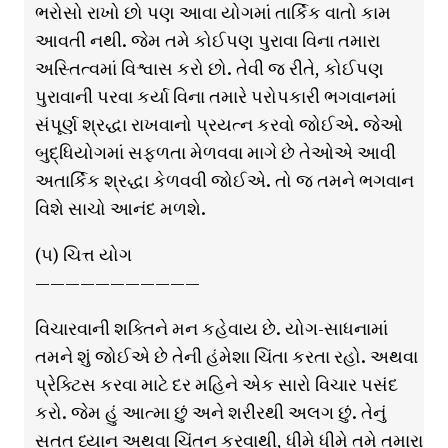
ભરોસો રાખો છો પણ આવા યોગમાં તાર્કિક વાતો કામ
આવતી નથી. જેમ તમે કોઈપણ પુરાવા વિના તમારા
અસ્તિત્વમાં વિશ્વાસ કરો છો. તેવી જ રીતે, કોઈપણ
પુરાવાની પરવા કર્યા વિના તમારે પરોપકારી ભગવાનમાં
સંપૂર્ણ શ્રદ્ધા રાખવાનો પ્રયત્ન કરવો જોઈએ. જેઓ
બુદ્ધિયોગમાં સફળતા મેળવવા માગે છે તેઓએ આવી
અતાર્કિક શ્રદ્ધા કેળવવી જોઈએ. તો જ તમને ભગવાન
વિશે સાચો આનંદ મળશે.
(૫) ચિત્ત યોગ
———————————
વિચારવાની શક્તિને મન કહેવાય છે. યોગ-સાધનામાં
તમને શું જોઈએ છે તેની હંમેશા ચિંતા કરતા રહો. અથવા
પ્રેક્ટિસ કરવા માટે દર મહિને એક સારો વિચાર પસંદ
કરો. જેમ હું આત્મા છું અને શરીરથી અલગ છું. તેનું
સતત ધ્યાન અથવા ચિંતન કરવાથી, ધીમે ધીમે તમે તમારા