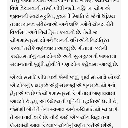
પરંતુ આવા વિચારો એવા લોકોના છે જેમણે ક્યારેય તેના
વિશે વિચારવાની તસ્દી લીધી નથી. નહિંતર, યોગ એ
જીવનની સ્વયંસ્ફુરિત, કુદરતી સ્થિતિ છે જેનો ઉદ્દેશ્ય
તમામ માનવ સંવેદનાઓ અને શક્તિઓને યોગ્ય રીતે
વિકસિત અને નિયંત્રિત કરવાનો છે. તેથી જ
યોગશાસ્ત્રમાં યોગને “મનની વૃત્તિઓને નિયંત્રિત
કરવા” તરીકે વર્ણવવામાં આવ્યું છે. ગીતામાં ‘કર્મની
કાર્યક્ષમતા’નું નામ યોગ છે અને ‘સુખ-દુઃખની બાબતમાં
સમાનતાની બુદ્ધિ હોવી’ને પણ યોગ કહેવામાં આવ્યું છે.
એટલે સમાધિ લીધા પછી બેસી જવું, પૃથ્વીમાં ખાડો ખોદવો
એ યોગનું લક્ષણ છે એવું સમજવું એ ભ્રમ છે. યોગનો
હેતુ એ જ છે જે યોગશાસ્ત્રમાં કે ગીતામાં જણાવવામાં
આવ્યો છે. હા, આ ઉદ્દેશ્યની પૂર્તિની પદ્ધતિઓ ઘણી છે,
જેમાંથી જે તેને તેના સ્વભાવ અને રુચિ માટે યોગ્ય લાગે
તે અપનાવી શકે છે. નીચે અમે એક યોગ વિદ્વાનના
લેખમાંથી આવા કેટલાક યોગોનું વર્ણન કરીએ છીએ,