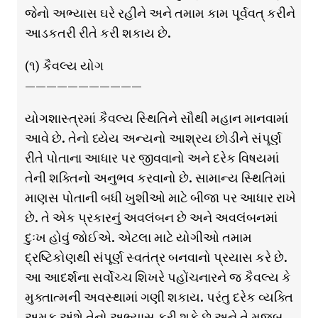
જેનો અભ્યાસ ઘરે રહીને અને તમામ કામ પૂર્વવત્ કરીને
આડકતરી રીતે કરી શકાય છે.
(૧) કૈવલ્ય યોગ
———————————
યોગશાસ્ત્રમાં કૈવલ્ય સ્થિતિને સૌથી મહાન માનવામાં
આવે છે. તેનો ધ્યેય અન્યનો આશ્રય છોડીને સંપૂર્ણ
રીતે પોતાના આધાર પર જીવવાનો અને દરેક વિષયમાં
તેની શક્તિનો અનુભવ કરવાનો છે. સામાન્ય સ્થિતિમાં
માણસ પોતાની બધી ખુશીઓ માટે બીજા પર આધાર રાખે
છે. તે એક પ્રકારનું અવલંબન છે અને અવલંબનમાં
દુઃખ હોવું જોઈએ. એટલા માટે યોગીઓ તમામ
દ્રષ્ટિકોણથી સંપૂર્ણ સ્વતંત્ર બનવાનો પ્રયાસ કરે છે.
આ આદર્શના સર્વોચ્ચ શિખરે પહોંચનારને જ કૈવલ્ય કે
મુક્તાત્મની અવસ્થામાં ગણી શકાય. પરંતુ દરેક વ્યક્તિ
અમુક અંશે તેનો અભ્યાસ કરી શકે છે અને તે મુજબ