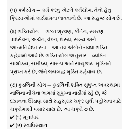
(૫) કર્મયોગ — કર્મ કરવું એટલે કર્મયોગ. તેનો હેતુ
ક્રિયાઓમાં કાર્યક્ષમતા લાવવાનો છે. આ સહજ યોગ છે.
(૬) ભક્તિયોગ — ભક્ત શ્રવણ, કીર્તન, સ્મરણ,
પાદસેવન, અર્ચન, વંદન, દાસ્ય, સખ્ય અને
આત્મનિવેદન રૂપ – આ નવ અંગોને નવધા ભક્તિ
કહેવામાં આવે છે. ભક્તિ યોગ અનુસાર— વ્યક્તિ
સાલોક્ય, સમીપ્ય, સારૂપ અને સાયુજ્ય-મુક્તિને
પ્રાપ્ત કરે છે, જેને લયબદ્ધ મુક્તિ કહેવાય છે.
(૭) કુંડલિની યોગ — કુંડલિની શક્તિ સુષુપ્ત અવસ્થામાં
નાભિના નીચેના ભાગમાં સુષુમ્ના નાડીમાં રહે છે, જે
ધ્યાનના ઊંડાણ સાથે સહસ્રાર ચક્ર સુધી પહોંચવા માટે
ચક્રોમાંથી પસાર થાય છે. આ ચક્રો ૭ છે.
✔ (૧) મૂલાધાર
✔ (૨) સ્વાધિસ્થાન