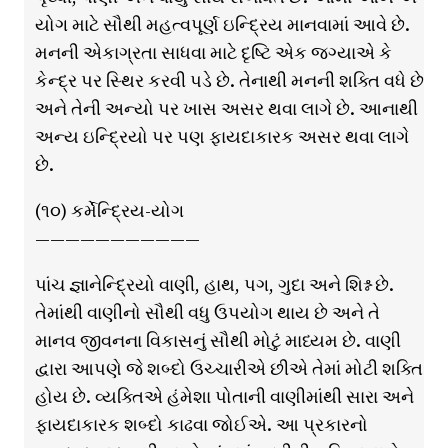
યોગ માટે સૌથી મહત્વપૂર્ણ ઇન્દ્રિય માનવામાં આવે છે.
મનની એકાગ્રતા સાધવા માટે દૃષ્ટિ એક જગ્યાએ કે
કેન્દ્ર પર સ્થિર કરવી પડે છે. તેનાથી મનની શક્તિ વધે છે
અને તેની અન્યો પર ખાસ અસર થવા લાગે છે. આનાથી
અન્ય ઇન્દ્રિયો પર પણ ફાયદાકારક અસર થવા લાગે
છે.
(૧૦) કર્મેન્દ્રિય-યોગ
———————————
પાંચ જ્ઞાનેન્દ્રિયો વાણી, હાથ, પગ, ગુદા અને શિશ્ન છે.
તેમાંથી વાણીનો સૌથી વધુ ઉપયોગ થાય છે અને તે
માનવ જીવનના વિકાસનું સૌથી મોટું માધ્યમ છે. વાણી
દ્વારા આપણે જે શબ્દો ઉચ્ચારીએ છીએ તેમાં મોટી શક્તિ
હોય છે. વ્યક્તિએ હંમેશા પોતાની વાણીમાંથી સારા અને
ફાયદાકારક શબ્દો કાઢવા જોઈએ. આ પ્રકારનો