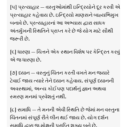
[૫] પ્રત્યાહાર — વસ્તુઓમાંથી ઇન્દ્રિયોને દૂર કરવી એ
પ્રત્યાહાર કહેવાય છે. ઇન્દ્રિયો માણસને બાહ્યભિમુખ
બનાવે છે. પ્રત્યાહારનાં આ અભ્યાસ દ્વારા સાધક
અંતર્મુખની સ્થિતિને પ્રાપ્ત કરે છે જે યોગ માટે સૌથી
જરૂરી છે.
[૬] ધારણા — ચિત્તને એક સ્થાન વિશેષ પર કેન્દ્રિત કરવું
એ જ ધારણા છે.
[૭] ધ્યાન — વસ્તુનું ચિંતન કરતી વખતે મન જ્યારે
ટેવાઈ જાય ત્યારે તેને ધ્યાન કહેવાય. સંપૂર્ણ ધ્યાનની
અવસ્થામાં, અન્ય કોઈપણ પદાર્થનું જ્ઞાન અથવા
સ્મરણ મનમાં પ્રવેશતું નથી.
[૮] સમાધિ — તે મનની એવી સ્થિતિ છે જેમાં મન વસ્તુના
ચિંતનમાં સંપૂર્ણ રીતે લીન થઈ જાય છે. યોગ દર્શન
સમાધિ દ્વારા જ મોક્ષની પ્રાપ્તિ શક્ય બને છે.