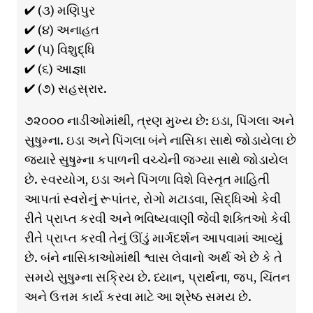
✔ (૩) મણિપુર
✔ (૪) અનાહત
✔ (૫) વિશુદ્ધિ
✔ (૬) આજ્ઞા
✔ (૭) સહસ્રાર.
૭૨૦૦૦ નાડીઓમાંથી, ત્રણ મુખ્ય છે: ઇડા, પિંગલા અને
સુષુમ્ના. ઇડા અને પિંગલા બંને નાસિકા સાથે જોડાયેલા છે
જ્યારે સુષુમ્ના કપાળની વચ્ચેની જગ્યા સાથે જોડાયેલ
છે. સ્વરયોગ, ઇડા અને પિંગળા વિશે વિસ્તૃત માહિતી
આપતાં સ્વરોનું રૂપાંતર, રોગો મટાડવા, સિદ્ધિઓ કેવી
રીતે પ્રાપ્ત કરવી અને ભવિષ્યવાણી જેવી શક્તિઓ કેવી
રીતે પ્રાપ્ત કરવી તેનું ઊંડું માર્ગદર્શન આપવામાં આવ્યું
છે. બંને નાસિકાઓમાંથી શ્વાસ લેવાનો અર્થ એ છે કે તે
સમયે સુષુમ્ના સક્રિય છે. ધ્યાન, પ્રાર્થના, જપ, ચિંતન
અને ઉત્તમ કાર્ય કરવા માટે આ શ્રેષ્ઠ સમય છે.