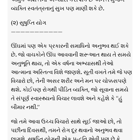
વ્યક્તિ સ્વતંત્રતાનું સુખ પણ માણી શકે છે.
(૨) સુષુપ્તિ યોગ
———————————
ઊંઘમાં પણ એક પ્રકારની સમાધિનો અનુભવ થઈ શકે
છે. જો વાચકોને ઊંઘ આવવાની શરૂઆત થાય તે સમયે
અનુભૂતિ થાય, તો એક વર્ષના અભ્યાસથી તેઓ
આત્માના અસ્તિત્વ વિશે જાણશે. સૂતી વખતે તમે જે પણ
વિચારો છો, તેની અસર શરીર અને મન પર ચોક્કસપણે
થશે. કોઈપણ રોગથી પીડિત વ્યક્તિ, જો સૂવાના સમયે
તે સંપૂર્ણ સ્વાસ્થ્યનો વિચાર લાવશે અને કહેશે કે “હું
બીમાર નથી.”
જો તમે આવા ઉચ્ચ વિચારો સાથે સૂઈ જાઓ છો, તો
પછીના દિવસથી, તમને રોગ દૂર થવાનો અનુભવ થવા
લાગશે. સુષુપ્તિ યોગની એક પદ્ધતિ એવી પણ છે કે