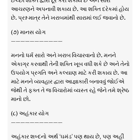
ઈચ્છા શક્તિ દ્વારા દૂર કરી શકાય છે અને સારા
આચરણને અપનાવી શકાય છે. આ શક્તિ દરેકમાં હોય
છે. પ્રશ્ન માત્ર તેને ખરાબમાંથી સારામાં લઈ જવાનો છે.
(૭) માનસ યોગ
———————————
મનનો ધર્મ સારો અને ખરાબ વિચારવાનો છે. મનને
એકાગ્ર કરવાથી તેની શક્તિ ખૂબ વધી શકે છે અને તેનો
ઉપયોગ પ્રગતિ અને કલ્યાણ માટે કરી શકાય છે. આ
માટે મનને વ્યવહાર દ્વારા આજ્ઞાકારી બનાવવું જોઈએ
જેથી તે ફક્ત તે જ વિચારોમાં વ્યસ્ત રહે જેને તમે શ્રેષ્ઠ
માનો છો.
(૮) અહંકાર યોગ
———————————
અહંકાર શબ્દનો અર્થ ‘ઘમંડ’ પણ થાય છે, પણ અહીં