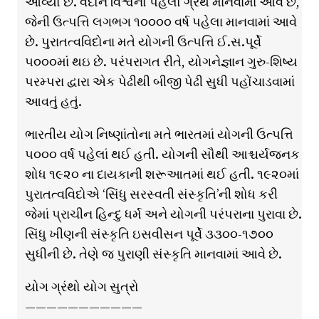
આવ્યો છે. વેદોને વિશ્વનો પહેલો ગ્રંથ માનવામાં આવે છે,
જેની ઉત્પત્તિ લગભગ ૧૦૦૦૦ વર્ષ પહેલા માનવામાં આવે
છે. પુરાતત્વવિદોના મતે યોગની ઉત્પત્તિ ઈ.સ.પૂર્વે
૫૦૦૦માં થઇ છે. પરંપરાગત રીતે, યોગનેજ્ઞાન ગુરુ-શિષ્ય
પરમ્પરા દ્વારા એક પેઢીથી બીજી પેઢી સુધી પહોંચાડવામાં
આવતું હતું.
ભારતીય યોગ નિષ્ણાંતોના મતે ભારતમાં યોગની ઉત્પત્તિ
૫૦૦૦ વર્ષ પહેલાં થઈ હતી. યોગની સૌથી આશ્ચર્યજનક
શોધ ૧૯૨૦ ના દાયકાની શરૂઆતમાં થઈ હતી. ૧૯૨૦માં
પુરાતત્વવિદોએ ‘સિંધુ સરસ્વતી સંસ્કૃતિ’ની શોધ કરી
જેમાં પ્રાચીન હિન્દુ ધર્મ અને યોગની પરંપરાના પુરાવા છે.
સિંધુ ખીણની સંસ્કૃતિ ઇસવીસન પૂર્વે ૩૩૦૦-૧૭૦૦
સુધીની છે. તેણે જ પુરાણી સંસ્કૃતિ માનવામાં આવે છે.
યોગ ગ્રંથો યોગ સુત્રો
———————————