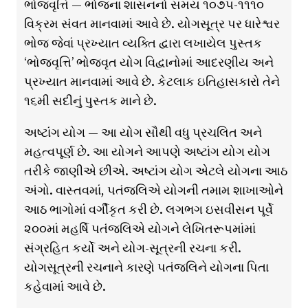
ભોજવૃત્તિ — ભોજના શાસનનો સમય ૧૦૭૫-૧૧૧૦
વિક્રમ સંવત માનવામાં આવે છે. યોગસૂત્ર પર ધારેશ્વર
ભોજ જેવાં પ્રખ્યાત વ્યક્તિ દ્વારા લખાયેલ પુસ્તક
‘ભોજવૃત્તિ’ ભોજવૃત યોગ વિદ્વાનોમાં આદરણીય અને
પ્રખ્યાત માનવામાં આવે છે. કેટલાક ઇતિહાસકારો તેને
૧૬મી સદીનું પુસ્તક માને છે.
અષ્ટાંગ યોગ — આ યોગ સૌથી વધુ પ્રચલિત અને
મહત્વપૂર્ણ છે. આ યોગને આપણે અષ્ટાંગ યોગ યોગ
તરીકે જાણીએ છીએ. અષ્ટાંગ યોગ એટલે યોગના આઠ
અંગો. વાસ્તવમાં, પતંજલિએ યોગની તમામ શાખાઓને
આઠ ભાગોમાં વર્ગીકૃત કરી છે. લગભગ ઇસવીસન પૂર્વે
૨૦૦માં મહર્ષિ પતંજલિએ યોગને લેખિતરૂપમાંમાં
સંગ્રહિત કર્યો અને યોગ-સૂત્રની રચના કરી.
યોગસૂત્રની રચનાને કારણે પતંજલિને યોગના પિતા
કહેવામાં આવે છે.