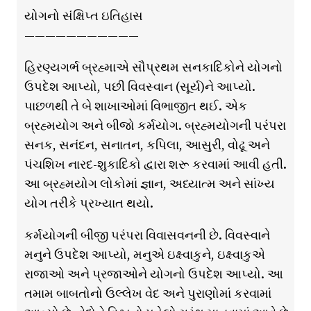
યોગનો સંક્ષિપ્ત ઇતિહાસ
———————————
હિરણ્યગર્ભ બ્રહ્માએ સૌપ્રથમ સનકાદિકોને યોગનો
ઉપદેશ આપ્યો, પછી વિવસ્વાન (સૂર્ય)ને આપ્યો.
પાછળથી તે બે શાખાઓમાં વિભાજીત થઈ. એક
બ્રહ્મયોગ અને બીજો કર્મયોગ. બ્રહ્મયોગની પરંપરા
સનક, સનંદન, સનાતન, કપિલા, આસુરી, વોઢૂ અને
પંચશિખ નારદ-શુકાદિકો દ્વારા શરૂ કરવામાં આવી હતી.
આ બ્રહ્મયોગ લોકોમાં જ્ઞાન, અધ્યાત્મ અને સાંખ્ય
યોગ તરીકે પ્રખ્યાત થયો.
કર્મયોગની બીજી પરંપરા વિવાસવનની છે. વિવસ્વાને
મનુને ઉપદેશ આપ્યો, મનુએ ઇક્ષ્વાકુને, ઇક્ષ્વાકુએ
રાજાઓ અને પ્રજાઓને યોગનો ઉપદેશ આપ્યો. આ
તમામ બાબતોનો ઉલ્લેખ વેદ અને પુરાણોમાં કરવામાં