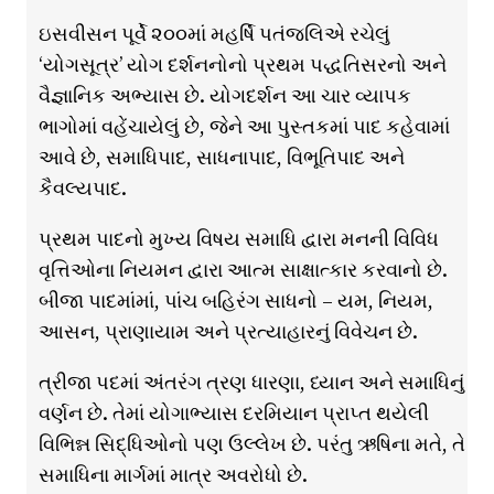
ઇસવીસન પૂર્વે ૨૦૦માં મહર્ષિ પતંજલિએ રચેલું
‘યોગસૂત્ર’ યોગ દર્શનનોનો પ્રથમ પદ્ધતિસરનો અને
વૈજ્ઞાનિક અભ્યાસ છે. યોગદર્શન આ ચાર વ્યાપક
ભાગોમાં વહેંચાયેલું છે, જેને આ પુસ્તકમાં પાદ કહેવામાં
આવે છે, સમાધિપાદ, સાધનાપાદ, વિભૂતિપાદ અને
કૈવલ્યપાદ.
પ્રથમ પાદનો મુખ્ય વિષય સમાધિ દ્વારા મનની વિવિધ
વૃત્તિઓના નિયમન દ્વારા આત્મ સાક્ષાત્કાર કરવાનો છે.
બીજા પાદમાંમાં, પાંચ બહિરંગ સાધનો – યમ, નિયમ,
આસન, પ્રાણાયામ અને પ્રત્યાહારનું વિવેચન છે.
ત્રીજા પદમાં અંતરંગ ત્રણ ધારણા, ધ્યાન અને સમાધિનું
વર્ણન છે. તેમાં યોગાભ્યાસ દરમિયાન પ્રાપ્ત થયેલી
વિભિન્ન સિદ્ધિઓનો પણ ઉલ્લેખ છે. પરંતુ ઋષિના મતે, તે
સમાધિના માર્ગમાં માત્ર અવરોધો છે.