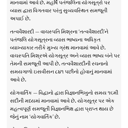
માનવામાં આવે છે. મહર્ષિ પતંજલિના યોગસૂત્રો પર
વ્યાસ દ્વારા વિગતવાર પરંતુ સુવ્યવસ્થિત સમજૂતી
અપાઈ છે.
તત્વવૈશારદી — વાચસ્પતિ મિશ્રના ‘તત્વવૈશારદી’ને
પતંજલિ યોગસૂત્રના વ્યાસ ભાષ્યના અધિકૃત
વ્યાખ્યાકાર તરીકે મુખ્ય ગ્રંથ માનવામાં આવે છે.
વાચસ્પતિ મિશ્રએ યોગસૂત્ર અને વ્યાસ ભાષ્ય બંને પર
તેમની સમજૂતી આપી છે. તત્વવૈશારદીની રચનાનો
સમયગાળો ઇસવીસન ૮૪૧ પછીનો હોવાનું માનવામાં
આવે છે.
યોગવાર્તિક — વિદ્વાનો દ્વારા વિજ્ઞાનભિખુનો સમય ૧૬મી
સદીની મધ્યમાં માનવામાં આવે છે. યોગસૂત્ર પર એક
મહત્વપૂર્ણ સમજૂતી વિજ્ઞાનભિક્ષ દ્વારા પ્રાપ્ત થાય છે
જેનું નામ ‘યોગવાર્તિક’ છે.