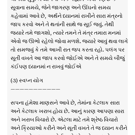
સૂવાના સમયે, જેને જાગરણ અને ઊંઘનો સમય
કહેવામાં આવે છે, અર્થને ધ્યાનમાં રાખીને સારા મંત્રનો
જાપ કરવો અને તે થતાંની સાથે જ સૂઈ જવું. તેથી
જ્યારે તમે જાગશો, ત્યારે તમને તે મંત્ર તમારા મનમાં
એવો જ ઊભો રહેલો જોવા મળશે. જ્યારે આવું થવા લાગે
તો સમજવું કે તમે આખી રાત જપ કરતા રહો. પલંગ પર
સૂતી વખતે આ જાપ કરવો જોઈએ અને તે સમયે બીજું
કંઈપણ ધ્યાનમાં ન રાખવું જોઈએ
(૩) સ્વપ્ન યોગ
———————————
સપના હંમેશા માણસને આવે છે, તેમાંના કેટલાક સારા
અને કેટલાક ખરાબ હોય છે. આનું કારણ આપણા સારા
અને ખરાબ વિચારો છે. એટલા માટે તમે શ્રેષ્ઠ વિચારો
અને ક્રિયાઓ કરીને અને સૂતી વખતે તે જ ધ્યાન કરીને