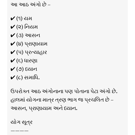
આ આઠ અંગો છે –
✔ (૧) યમ
✔ (૨) નિયમ
✔ (૩) આસન
✔ (૪) પ્રાણાયામ
✔ (૫) પ્રત્યાહાર
✔ (૬) ધારણા
✔ (૭) ધ્યાન
✔ (૮) સમાધિ.
ઉપરોક્ત આઠ અંગોનાના પણ પોતાના પેટા અંગો છે.
હાલમાં યોગના માત્ર ત્રણ ભાગ જ પ્રચલિત છે –
આસન, પ્રાણાયામ અને ધ્યાન.
યોગ સૂત્ર
————