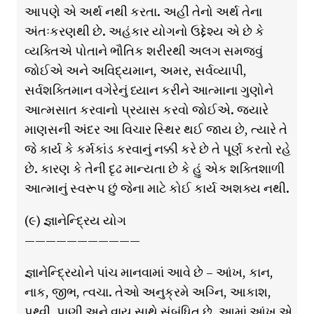
આપણે એ અર્થ નથી કરતા. અહીં તેનો અર્થ તેના
અંતઃકરણથી છે. અહંકાર યોગનો ઉદ્દેશ્ય એ છે કે
વ્યક્તિએ પોતાને ભૌતિક શરીરથી અલગ સમજવું
જોઈએ અને અવિદ્યમાન, અમર, સર્વવ્યાપી,
સર્વશક્તિમાન વગેરેનું ધ્યાન કરીને આત્માના ગુણોને
આત્મસાત કરવાનો પ્રયાસ કરવો જોઈએ. જ્યારે
માણસની અંદર આ વિચાર સ્થિર થઈ જાય છે, ત્યારે તે
જે કાર્ય કે કર્મકાંડ કરવાનું નક્કી કરે છે તે પૂર્ણ કરતો રહે
છે. કારણ કે તેની દૃઢ માન્યતા છે કે હું એક શક્તિશાળી
આત્માનું સ્વરૂપ છું જેના માટે કોઈ કાર્ય અશક્ય નથી.
(૯) જ્ઞાનેન્દ્રિય યોગ
———————————
જ્ઞાનેન્દ્રિયોને પાંચ માનવામાં આવે છે – આંખ, કાન,
નાક, જીભ, ત્વચા. તેઓ અનુક્રમે અગ્નિ, આકાશ,
પૃથ્વી, પાણી અને વાયુ સાથે સંબંધિત છે. આમાં આંખ એ