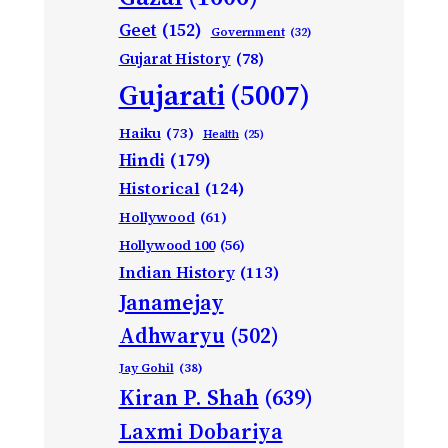
Geet
(152)
Government
(32)
Gujarat History
(78)
Gujarati
(5007)
Haiku
(73)
Health
(25)
Hindi
(179)
Historical
(124)
Hollywood
(61)
Hollywood 100
(56)
Indian History
(113)
Janamejay
Adhwaryu
(502)
Jay Gohil
(38)
Kiran P. Shah
(639)
Laxmi Dobariya