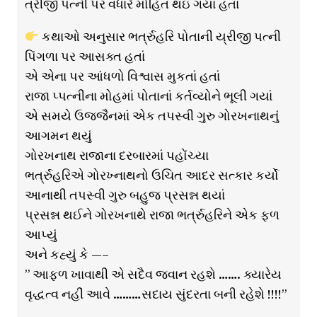
ત્રીજી પત્ની પર વધારે મોહિત થઇ ગયાં હતાં
કથાઓ અનુસાર ભર્ત્રુહરિ પોતાની ય્રીજી પત્ની
પિંગળા પર આસક્ત હતાં
એ એના પર આંધળો વિશ્વાસ મુકતાં હતાં
રાજા પ્પત્નીના મોહમાં પોતાનાં કર્તવ્યોને ભૂલી ગયાં
એ સમયે ઉજ્જૈનમાં એક તપસ્વી ગુરુ ગોરખનાથનું
આગમન થયું
ગોરખનાથ રાજાના દરબારમાં પહોંચ્યા
ભર્ત્રુહરિએ ગોરખ્નાથનો ઉચિત આદર સત્કાર કર્યો
આનાથી તપસ્વી ગુરુ બહુજ પ્રસન્ન થયાં
પ્રસન્ન થઈને ગોરખનાથે રાજા ભર્ત્રુહરિને એક ફળ
આપ્યું
અને કહ્યું કે —–
” આફળ ખાવાથી એ સદૈવ જવાન રહશે ……. ક્યારેય
વૃદ્ધત્વ નહીં આવે ………સદાય સુંદરતા બની રહેશે !!!!”