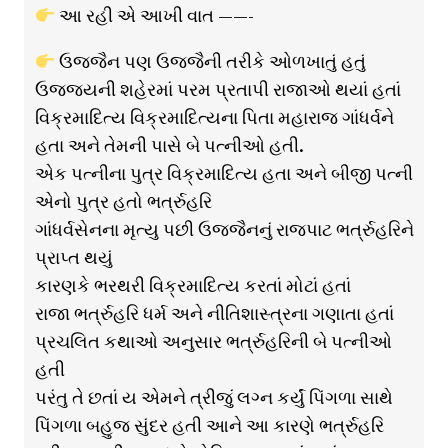
આ રહી એ આખી વાત ——-
ઉજ્જૈન પણ ઉજજૈની તરીકે ઓળખાતું હતું
ઉજજ્યની શહેરમાં પરમ પ્રતાપી રાજાઓ થયાં હતાં
વિક્રમાદિત્ય વિક્રમાદિત્યના પિતા મહારાજ ગાંધર્વને
હતા અને તેમની પાસે બે પત્નીઓ હતી.
એક પત્નીના પુત્ર વિક્રમાદિત્ય હતા અને બીજી પત્ની
એનો પુત્ર હતો ભર્ત્રુહરિ
ગાંધર્વસેનના મૃત્યુ પછી ઉજ્જૈનનું રાજપાટ ભર્ત્રુહરિને
પ્રાપ્ત થયું
કારણકે ભરથરી વિક્રમાદિત્ય કરતાં મોટાં હતાં
રાજા ભર્ત્રુહરિ ધર્મ અને નીતિશાસ્ત્રના ગણાતા હતાં
પ્રચલિત કથાઓ અનુસાર ભર્ત્રુહરિની બે પત્નીઓ
હતી
પરંતુ તે છતાં ય એમને ત્રીજું લગ્ન કર્યું પિંગળા સાથે
પિંગળા બહુજ સુંદર હતી આને આ કારણે ભર્ત્રુહરિ