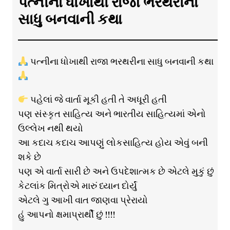
પત્નીના ધોખાથી રાજા ભરથરીના
સાધુ બનવાની કથા
પત્નીના ધોખાથી રાજા ભરથરીના સાધુ બનવાની કથા
પહેલાં જે વાર્તા મૂકી હતી તે અધૂરી હતી
પણ સંસ્કૃત સાહિત્ય અને ભારતીય સાહિત્યમાં એનો
ઉલ્લેખ નથી થયો
આ કદાચ કદાચ આપણું લોકસાહિત્ય હોય એવું બની
શકે છે
પણ એ વાર્તા સારી છે અને ઉપદેશાત્મક છે એટલે મુકું છું
કેટલાંક મિત્રોએ મારું ધ્યાન દોર્યું
એટલે ગુ આખી વાત જાણવા પ્રેરાયો
હું આપનો ક્ષમાપ્રાર્થી છું !!!!