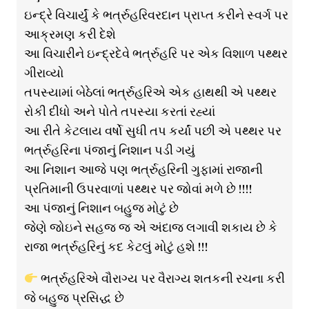
ઇન્દ્રે વિચાર્યું કે ભર્ત્રુહરિવરદાન પ્રાપ્ત કરીને સ્વર્ગ પર
આક્રમણ કરી દેશે
આ વિચારીને ઇન્દ્રદેવે ભર્ત્રુહરિ પર એક વિશાળ પથ્થર
ગીરાવ્યો
તપસ્યામાં બેઠેલાં ભર્ત્રુહરિએ એક હાથથી એ પથ્થર
રોકી દીધો અને પોતે તપસ્યા કરતાં રહ્યાં
આ રીતે કેટલાય વર્ષો સુધી તપ કર્યાં પછી એ પથ્થર પર
ભર્ત્રુહરિના પંજાનું નિશાન પડી ગયું
આ નિશાન આજે પણ ભર્ત્રુહરિની ગુફામાં રાજાની
પ્રતિમાની ઉપરવાળાં પથ્થર પર જોવાં મળે છે !!!!
આ પંજાનું નિશાન બહુજ મોટું છે
જેણે જોઇને સહજ જ એ અંદાજ લગાવી શકાય છે કે
રાજા ભર્ત્રુહરિનું કદ કેટલું મોટું હશે !!!
ભર્ત્રુહરિએ વૌરાગ્ય પર વૈરાગ્ય શતકની રચના કરી
જે બહુજ પ્રસિદ્ધ છે