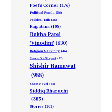
Poet’s Corner
(176)
Political Funda
(56)
Political Talk
(38)
Rajputana
(108)
Rekha Patel
'Vinodini'
(630)
Religion & Divinity
(46)
Sher – O – Shayari
(27)
Shishir Ramawat
(988)
Short Novel
(38)
Siddiq Bharuchi
(385)
Stories
(101)