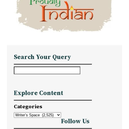
Search Your Query
S
e
a
Explore Content
r
c
Categories
h
Follow Us