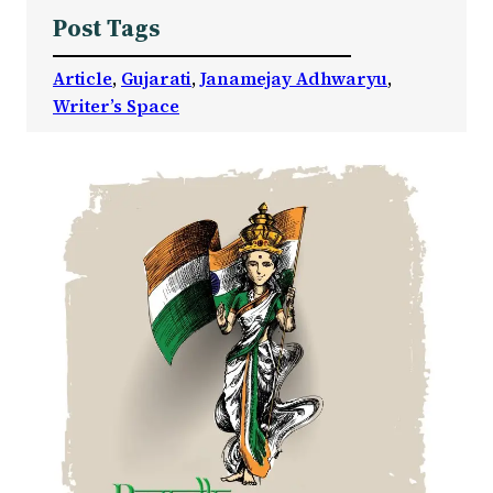
Post Tags
Article
, 
Gujarati
, 
Janamejay Adhwaryu
, 
Writer’s Space