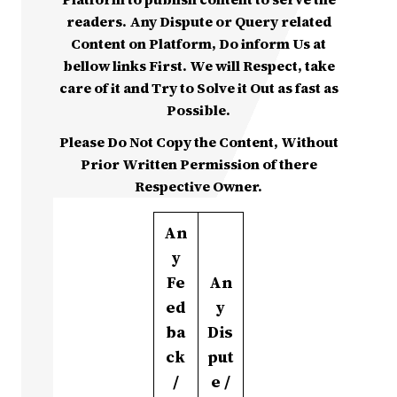
readers. Any Dispute or Query related
Content on Platform, Do inform Us at
bellow links First. We will Respect, take
care of it and Try to Solve it Out as fast as
Possible.
Please Do Not Copy the Content, Without
Prior Written Permission of there
Respective Owner.
An
y
Fe
An
ed
y
ba
Dis
ck
put
/
e /