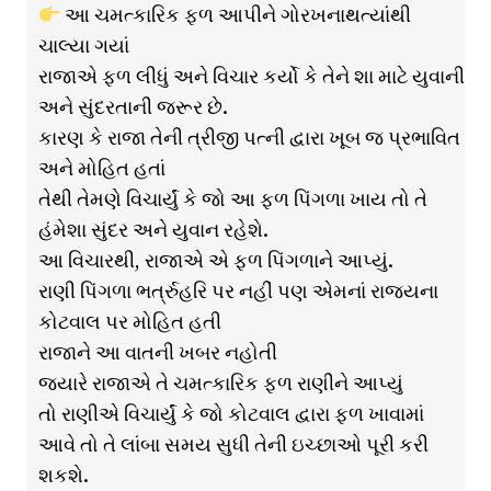
આ ચમત્કારિક ફળ આપીને ગોરખનાથત્યાંથી
ચાલ્યા ગયાં
રાજાએ ફળ લીધું અને વિચાર કર્યો કે તેને શા માટે યુવાની
અને સુંદરતાની જરૂર છે.
કારણ કે રાજા તેની ત્રીજી પત્ની દ્વારા ખૂબ જ પ્રભાવિત
અને મોહિત હતાં
તેથી તેમણે વિચાર્યું કે જો આ ફળ પિંગળા ખાય તો તે
હંમેશા સુંદર અને યુવાન રહેશે.
આ વિચારથી, રાજાએ એ ફળ પિંગળાને આપ્યું.
રાણી પિંગળા ભર્ત્રુહરિ પર નહીં પણ એમનાં રાજ્યના
કોટવાલ પર મોહિત હતી
રાજાને આ વાતની ખબર નહોતી
જ્યારે રાજાએ તે ચમત્કારિક ફળ રાણીને આપ્યું
તો રાણીએ વિચાર્યું કે જો કોટવાલ દ્વારા ફળ ખાવામાં
આવે તો તે લાંબા સમય સુધી તેની ઇચ્છાઓ પૂરી કરી
શકશે.