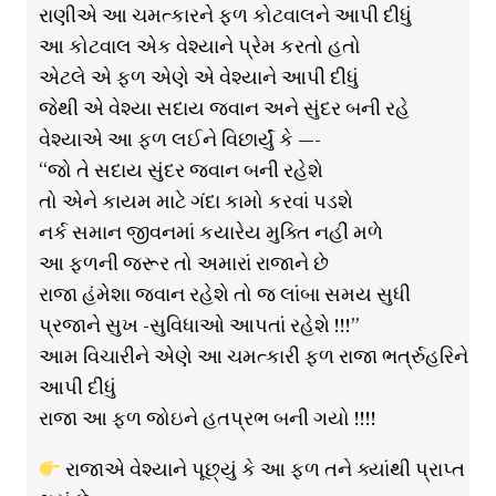
રાણીએ આ ચમત્કારને ફળ કોટવાલને આપી દીધું
આ કોટવાલ એક વેશ્યાને પ્રેમ કરતો હતો
એટલે એ ફળ એણે એ વેશ્યાને આપી દીધું
જેથી એ વેશ્યા સદાય જવાન અને સુંદર બની રહે
વેશ્યાએ આ ફળ લઈને વિછાર્યું કે —-
“જો તે સદાય સુંદર જવાન બની રહેશે
તો એને કાયમ માટે ગંદા કામો કરવાં પડશે
નર્ક સમાન જીવનમાં કયારેય મુક્તિ નહીં મળે
આ ફળની જરૂર તો અમારાં રાજાને છે
રાજા હંમેશા જવાન રહેશે તો જ લાંબા સમય સુધી
પ્રજાને સુખ -સુવિધાઓ આપતાં રહેશે !!!”
આમ વિચારીને એણે આ ચમત્કારી ફળ રાજા ભર્ત્રુહરિને
આપી દીધું
રાજા આ ફળ જોઇને હતપ્રભ બની ગયો !!!!
રાજાએ વેશ્યાને પૂછ્યું કે આ ફળ તને ક્યાંથી પ્રાપ્ત