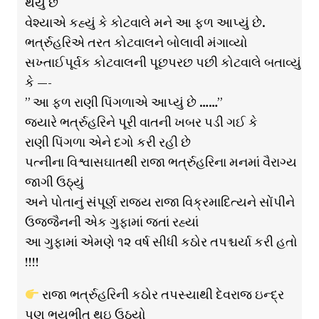
થયું છે
વેશ્યાએ કહ્યું કે કોટવાલે મને આ ફળ આપ્યું છે.
ભર્ત્રુહરિએ તરત કોટવાલને બોલાવી મંગાવ્યો
સખ્તાઈપૂર્વક કોટવાલની પૂછપરછ પછી કોટવાલે બતાવ્યું
કે —-
” આ ફળ રાણી પિંગળાએ આપ્યું છે ……”
જ્યારે ભર્ત્રુહરિને પૂરી વાતની ખબર પડી ગઈ કે
રાણી પિંગળા એને દગો કરી રહી છે
પત્નીના વિશ્વાસઘાતથી રાજા ભર્ત્રુહરિના મનમાં વૈરાગ્ય
જાગી ઉઠ્યું
અને પોતાનું સંપૂર્ણ રાજ્ય રાજા વિક્રમાદિત્યને સોંપીને
ઉજ્જૈનની એક ગુફામાં જતાં રહ્યાં
આ ગુફામાં એમણે ૧૨ વર્ષ સીધી કઠોર તપશ્ચર્યા કરી હતો
!!!!
રાજા ભર્ત્રુહરિની કઠોર તપસ્યાથી દેવરાજ ઇન્દ્ર
પણ ભયભીત થઇ ઉઠયો