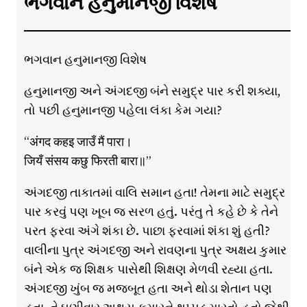
ભગવાન હનુમાનજી વિશેષ
ભગવાન હનુમાનજી વિશેષ
હનુમાનજી અને અંગદજી બંને સમુદ્ર પાર કરી શક્યા,
તો પછી હનુમાનજી પહેલા લંકા કેમ ગયા?
“अंगद कहइ जाउँ मैं पारा।
जियँ संसय कछु फिरती बारा॥”
અંગદજી તાકાતમાં વાલિ સમાન હતા! તેમના માટે સમુદ્ર
પાર કરવું પણ ખૂબ જ સરળ હતું. પરંતુ તે કહે છે કે તેને
પરત ફરવા અંગે શંકા છે. પાછા ફરવામાં શંકા શું હતી?
વાલીના પુત્ર અંગદજી અને રાવણના પુત્ર અક્ષય કુમાર
બંને એક જ શિક્ષક પાસેથી શિક્ષણ મેળવી રહ્યા હતા.
અંગદજી ખુંબ જ મજબૂત હતા અને થોડા શેતાન પણ