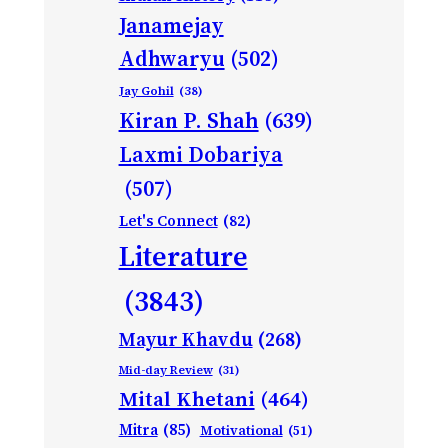
Janamejay
Adhwaryu
(502)
Jay Gohil
(38)
Kiran P. Shah
(639)
Laxmi Dobariya
(507)
Let's Connect
(82)
Literature
(3843)
Mayur Khavdu
(268)
Mid-day Review
(31)
Mital Khetani
(464)
Mitra
(85)
Motivational
(51)