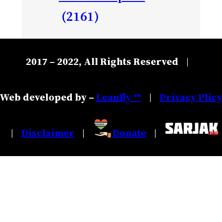
(2161)
2017 – 2022, All Rights Reserved
|
Web developed by –
Leanfly ™
Privacy Plic
|
Disclaimer
Donate
|
|
|