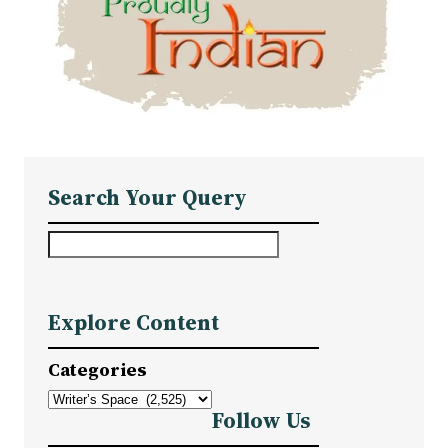
Search Your Query
S
e
a
Explore Content
r
c
Categories
h
Follow Us