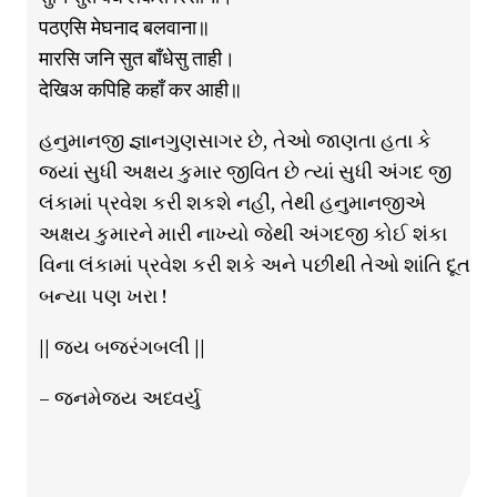
पठएसि मेघनाद बलवाना॥
मारसि जनि सुत बाँधेसु ताही।
देखिअ कपिहि कहाँ कर आही॥
હનુમાનજી જ્ઞાનગુણસાગર છે, તેઓ જાણતા હતા કે
જ્યાં સુધી અક્ષય કુમાર જીવિત છે ત્યાં સુધી અંગદ જી
લંકામાં પ્રવેશ કરી શકશે નહીં, તેથી હનુમાનજીએ
અક્ષય કુમારને મારી નાખ્યો જેથી અંગદજી કોઈ શંકા
વિના લંકામાં પ્રવેશ કરી શકે અને પછીથી તેઓ શાંતિ દૂત
બન્યા પણ ખરા !
|| જય બજરંગબલી ||
– જનમેજય અધ્વર્યુ