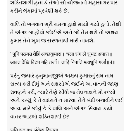
શક્તિશાળી હતા કે તેઓ સો યોજનનો મહાસાગર પાર
કરીને લંકામાં પ્રવેશી શકે છે.
વાલિ તો ભગવાન શ્રી રામના હાથે માર્યો ગયો હતો. તેથી
તે અંગદ જ હોવો જોઈએ અને જો તેમ થશે તો અક્ષય
કુમાર તેને ખૂબ જ સરળતાથી મારી નાખશે.
“पुनि पठयउ तेहिं अच्छकुमारा। चला संग लै सुभट अपारा॥
आवत देखि बिटप गहि तर्जा। ताहि निपाति महाधुनि गर्जा॥4॥
પરંતુ જ્યારે હનુમાનજીએ અક્ષય કુમારનું રામ નામ
સત્ય કરી દીધું અને રાક્ષસોએ જઈને આ વાતની જાણ
રાવણને કરી, ત્યારે તેણે સીધો જ મેઘનાથને મોકલ્યો
અને કહ્યું કે તે વાંદરાને ન મારવા, તેને બંદી બનાવીને લઈ
આવ. મારે જોવું છે કે વાલિ અને અંગદ સિવાય કયો
વાનર આટલો શક્તિશાળી છે?
सुनि सुत बध लंकेस रिसाना।