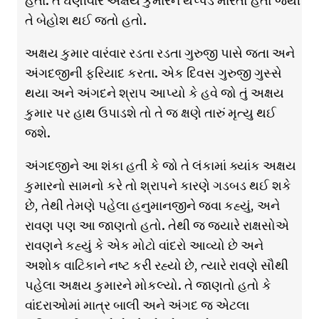
હતા. તે ઘણીવાર અક્ષય કુમારને થપ્પડ મારતો હતો જેથી
તે બેહોશ થઈ જતો હતો.
અક્ષય કુમાર વારંવાર રડતા રડતા ગુરુજી પાસે જતા અને
અંગદજીની ફરિયાદ કરતા. એક દિવસ ગુરુજી ગુસ્સે
થયા અને અંગદને શ્રાપ આપ્યો કે હવે જો તું અક્ષય
કુમાર પર હાથ ઉપાડશે તો તે જ ક્ષણે તારું મૃત્યુ થઈ
જશે.
અંગદજીને આ શંકા હતી કે જો તે લંકામાં ક્યાંક અક્ષય
કુમારનો સામનો કરે તો શ્રાપને કારણે ગડબડ થઈ શકે
છે, તેથી તેમણે પહેલા હનુમાનજીને જવા કહ્યું, અને
રાવણ પણ આ જાણતો હતો. તેથી જ જ્યારે રાક્ષસોએ
રાવણને કહ્યું કે એક મોટો વાંદરો આવ્યો છે અને
અશોક વાટિકાને નષ્ટ કરી રહ્યો છે, ત્યારે રાવણે સૌથી
પહેલા અક્ષય કુમારને મોકલ્યો. તે જાણતો હતો કે
વાંદરાઓમાં માત્ર બાલી અને અંગદ જ એટલા