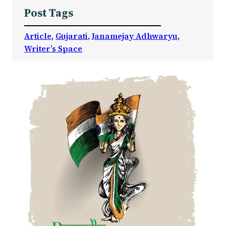
Post Tags
Article
, 
Gujarati
, 
Janamejay Adhwaryu
, 
Writer’s Space