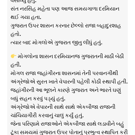
વસાવ્યું હતું.
સંત નરસિંહ મહેતા પણ આજ સમયગાળા દરમિયાન
થઈ ગયા હતા.
ગુજરાત ઉપર શાસન કરનાર છેલ્લો રાજા બહાદુરશાહ
હતો.
ત્યાર બાદ મોગલોએ ગુજરાત જીતુ લીધું હતું.
મોગલોના શાસન દરમિયાનજ ગુજરાતની માઠી બેઠી
હતી.
મોગલ રાજા જહાંગીરના શાસનમાં તેની પરવાનગીથી
અંગ્રેજોએ સુરત ખાતે વેપારની પહેલી કોઠી સ્થાપી હતી.
જહાંગીરની આ ભૂલને કારણે ગુજરાત અને ભારતે ઘણું
બધું સહન કરવું પડ્યું હતું.
અંગ્રેજોએ વેપારની સાથે સાથે એકબીજા રાજાની
ચાંચિયાગીરી કરવાનું ચાલું કર્યું હતું.
જેના પરિણામે રાજાઓને એકબીજા સાથે લડાવીને બહું
ટૂંકા સમયમાં ગુજરાત ઉપર પોતાનું પ્રભુત્વ સ્થાપિત કરી