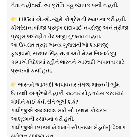
નેતા ન હોવાથી આ ક્રાંતિ બહુ વ્યાપક બની ન હતી.
1185માં એ.ઓ.હ્યુમે કોંગ્રેસની સ્થાપના કરી હતી.
કોંગ્રેસના બીજા પ્રમુખ દાદાબાઈ નવરોજી અને ત્રીજા
પ્રમુખ બદરુદ્દીન તૈયબજી ગુજરાતના હતા.
આ ઉપરાંત ત્રણ અન્ય ગુજરાતીઓ શ્યામજી
કૃષ્ણવર્મા, સરદાર સિંહ રાણા અને મેડમ ભિખાઈજી
કામાએ વિદેશમાં રહીને ભારતને આઝાદી અપાવવા માટે
પ્રયત્નો કર્યા હતા.
ભારતને આઝાદી અપાવનાર તેમજ ભારતની ભૂમિ
ઉપરથી અંગ્રેજોને હાંકી કાઢનાર મોહનદાસ કરમચંદ
ગાંધીને કોઈ કેવી રીતે ભૂલી શકે?
ગાંધીજીએ અમદાવાદ ખાતે સૌપ્રથમ કોચરબ
આશ્રમની સ્થાપના કરી હતી.
ગાંધીજીએ 1918માં ખેડાખાતે સૌપ્રથમ ખેડૂતોનું વિશાળ
સંમેલન યોજ્યું હતું.