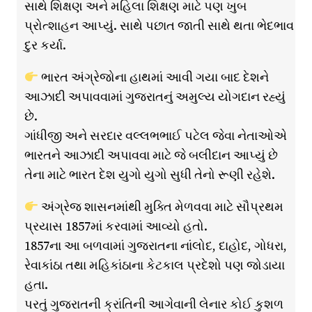
સાથે શિક્ષણ અને મહિલા શિક્ષણ માટે પણ ખુબ
પ્રોત્શાહન આપ્યું. સાથે પછાત જાતી સાથે થતા ભેદભાવ
દુર કર્યા.
ભારત અંગ્રેજોના હાથમાં આવી ગયા બાદ દેશને
આઝાદી અપાવવામાં ગુજરાતનું અમુલ્ય યોગદાન રહ્યું
છે.
ગાંધીજી અને સરદાર વલ્લભભાઈ પટેલ જેવા નેતાઓએ
ભારતને આઝાદી અપાવવા માટે જે બલીદાન આપ્યું છે
તેના માટે ભારત દેશ યુગો યુગો સુધી તેનો રૂણી રહેશે.
અંગ્રેજ શાસનમાંથી મુક્તિ મેળવવા માટે સૌપ્રથમ
પ્રયાસ 1857માં કરવામાં આવ્યો હતો.
1857ના આ બળવામાં ગુજરાતના નાંલોદ, દાહોદ, ગોધરા,
રેવાકાંઠા તથા મહિકાંઠાના કેટકાલ પ્રદેશો પણ જોડાયા
હતા.
પરતું ગુજરાતની ક્રાંતિની આગેવાની લેનાર કોઈ કુશળ