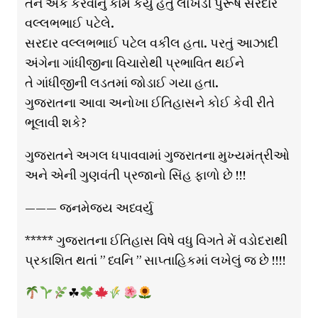
તેને એક કરવાનું કામ કર્યું હતું લોખંડી પુરૂષ સરદાર
વલ્લભભાઈ પટેલે.
સરદાર વલ્લભભાઈ પટેલ વકીલ હતા. પરતું આઝાદી
અંગેના ગાંધીજીના વિચારોથી પ્રભાવિત થઈને
તે ગાંધીજીની લડતમાં જોડાઈ ગયા હતા.
ગુજરાતના આવા અનોખા ઈતિહાસને કોઈ કેવી રીતે
ભૂલાવી શકે?
ગુજરાતને અગલ ધપાવવામાં ગુજરાતના મુખ્યમંત્રીઓ
અને એની ગુણવંતી પ્રજાનો સિંહ ફાળો છે !!!
——— જનમેજય અધ્વર્યુ
***** ગુજરાતના ઈતિહાસ વિષે વધુ વિગતે મેં વડોદરાથી
પ્રકાશિત થતાં ” ધ્વનિ ” સાપ્તાહિકમાં લખેલું જ છે !!!!
☘