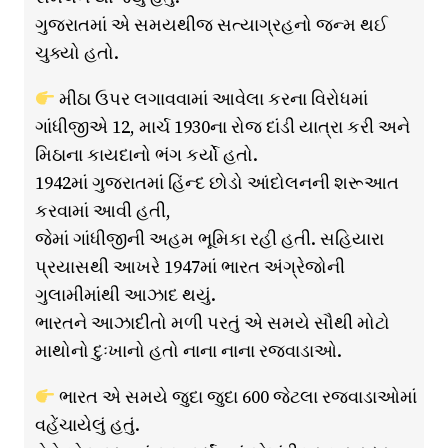
ગુજરાતમાં એ સમયથીજ સત્યાગ્રહનો જન્મ થઈ
ચુક્યો હતો.
મીઠા ઉપર લગાવવામાં આવેલા કરના વિરોધમાં
ગાંધીજીએ 12, માર્ચ 1930ના રોજ દાંડી યાત્રા કરી અને
મિઠાના કાયદાનો ભંગ કર્યો હતો.
1942માં ગુજરાતમાં હિંન્દ છોડો આંદોલનની શરૂઆત
કરવામાં આવી હતી,
જેમાં ગાંધીજીની અહમ ભૂમિકા રહી હતી. સહિયારા
પ્રયાસથી આખરે 1947માં ભારત અંગ્રેજોની
ગુલામીમાંથી આઝાદ થયું.
ભારતને આઝાદીતો મળી પરતું એ સમયે સૌથી મોટો
માથોનો દુઃખાનો હતો નાના નાના રજવાડાઓ.
ભારત એ સમયે જુદા જુદા 600 જેટલા રજવાડાઓમાં
વહેંચાયેલું હતું.