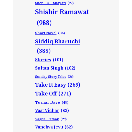
Sher – O – Shayari
(27)
Shishir Ramawat
(988)
Short Novel
(38)
Siddiq Bharuchi
(385)
Stories
(101)
Sultan Singh
(102)
Sunday Story Tales
(26)
Take It Easy
(269)
Take Off
(271)
Tushar Dave
(49)
Vaat Vichar
(83)
Vagbhi Pathak
(29)
Vanchva Jevu
(82)