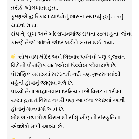
તરીકે ઓળખાતા હતા.
કૃષ્ણએ દ્વારિકામાં યાદવોનું શાસન સ્થાપ્યું હતું. પરતું
યાદવો સત્તા,
સંપતિ, સુખ અને મદિરાપાનમાંજ રાચતા રહ્યા હતા. જેના
કારણે તેઓ અંદરો અંદર લડીને ખતમ થઈ ગયા.
સોમનાથ મંદિર અને ગિરનાર પર્વતનો પણ ગુજરાત
વિશેની પૌરાણિક વાર્તાઓમાં ઉલ્લેખ જોવા મળે છે.
પૌરાણિક સમયમાં સરસ્વતી નદી પણ ગુજરાતમાંથી
વહેતી હોવાનું જાણવા મળે છે.
પાંડવો તેના અજ્ઞાતવાસ દરમિયાન જે વિરાટ નગરીમાં
રહ્યા હતા તે વિરાટ નગરી પણ આજના કચ્છમાં આવી
હોવાનું માનવામાં આવે છે.
લોથલ તથા ધોળાવિરામાંથી સીંધું ખીણની સંસ્કૃતિના
એવશેષો મળી આવ્યા છે.