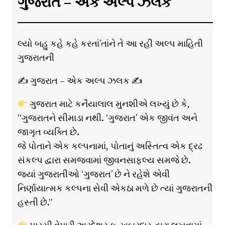
ગુજરાત – એક અલ્પ ઝલક
લ્યો બહુ કહે કહે કરતાં’તાંને તે આ રહી અલ્પ માહિતી
ગુજરાતની
✍ ગુજરાત – એક અલ્પ ઝલક ✍
ગુજરાત માટે કનૈયાલાલ મુનશીએ લખ્યું છે કે,
“ગુજરાતને સીમાડા નથી. ‘ગુજરાત’ એક જીવંત અને
જાગૃત વ્યક્તિ છે.
જે પોતાને એક કલ્પનામાં, પોતાનું અસ્તિત્વ એક દ્રઢ
સંકલ્પ દ્વારા સમજવામાં જીવનસાફલ્ય સમજે છે.
જ્યાં ગુજરાતીઓ ‘ગુજરાત’ છે ને રહેશે એવી
નિર્ણાયાત્મક કલ્પના સેવી એકઠા મળે છે ત્યાં ગુજરાતની
હસ્તી છે.”