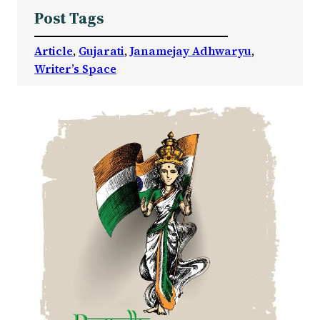
Post Tags
Article
, 
Gujarati
, 
Janamejay Adhwaryu
, 
Writer’s Space