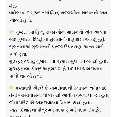
હતું.
વાઘેલા બાદ ગુજરાતમાં હિન્દુ રાજાઓના શાસનનો અંત
આવ્યો હતો.
ગુજરાતમાં હિન્દુ રાજાઓના શાસનનો અંત આવ્યા
બાદ ગુજરાત દિલ્હીના સુલતાનોના હાથમાં આવ્યું હતું.
સુલતાનોએ ગુજરાતની પ્રજા ઉપર ઘણા અત્યાચારો
કર્યા હતા.
મુઝફ્ફર શાહ ગુજરાતનો પ્રથમ સુલતાન બન્યો હતો.
મુઝફ્ફરમા પૌત્ર અહમદ શાહે 1411માં અમદાવાનો
પાયો નાખ્યો હતો.
કર્ણાવતી એટલે કે અમદાવાદની સ્થાપના થયા બાદ
તેની આસાપાસના લોકો ત્યાં આવીને વસવા લાગ્યા હતા,
જેના પરિણામે અમદાવાદનો વિકાસ થયો હતો.
અહમદશાહના પૌત્ર મહંમદશાહે મહેમદાબાદ શહેર