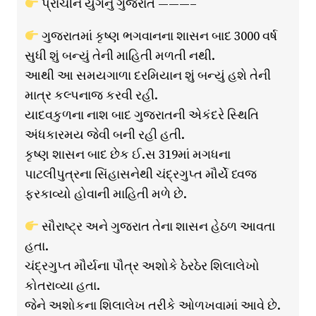
પ્રાચીન યુગનું ગુજરાત ———–
ગુજરાતમાં કૃષ્ણ ભગવાનના શાસન બાદ 3000 વર્ષ
સુધી શું બન્યું તેની માહિતી મળતી નથી.
આથી આ સમયગાળા દરમિયાન શું બન્યું હશે તેની
માત્ર કલ્પનાજ કરવી રહી.
યાદવકુળના નાશ બાદ ગુજરાતની એકંદરે સ્થિતિ
અંધકારમય જેવી બની રહી હતી.
કૃષ્ણ શાસન બાદ છેક ઈ.સ 319માં મગધના
પાટલીપુત્રના સિંહાસનેથી ચંદ્રગુપ્ત મૌર્યે ધ્વજ
ફરકાવ્યો હોવાની માહિતી મળે છે.
સૌરાષ્ટ્ર અને ગુજરાત તેના શાસન હેઠળ આવતા
હતા.
ચંદ્રગુપ્ત મૌર્યના પૌત્ર અશોકે ઠેરઠેર શિલાલેખો
કોતરાવ્યા હતા.
જેને અશોકના શિલાલેખ તરીકે ઓળખવામાં આવે છે.