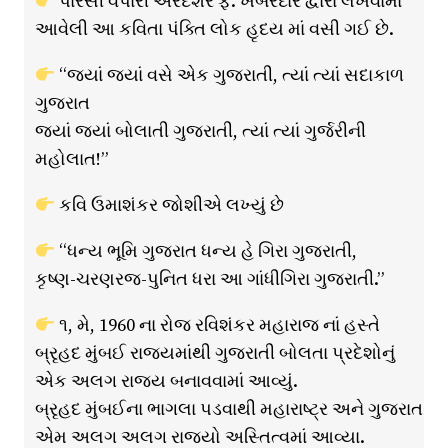
પારસી વેપારી અરદેશર ફ. ખબરદાર દ્વારા લખવામાં
આવેલી આ કવિતા પંક્તિ લોક હૃદય માં વસી ગઈ છે.
“જ્યાં જ્યાં વસે એક ગુજરાતી, ત્યાં ત્યાં સદાકાળ
ગુજરાત
જ્યાં જ્યાં બોલાતી ગુજરાતી, ત્યાં ત્યાં ગુર્જરીની
મહોલાત!”
કવિ ઉમાશંકર જોશીએ લખ્યું છે
“ધન્ય ભૂમિ ગુજરાત ધન્ય હે ગિરા ગુજરાતી,
કૃષ્ણ-ચરણરજ-પુનિત ધરા આ ગાંધીગિરા ગુજરાતી.”
૧, મે, 1960 ના રોજ રવિશંકર મહારાજ નાં હસ્તે
બ્રૃહદ મુંબઈ રાજ્યમાંથી ગુજરાતી બોલતા પ્રદેશોનું
એક અલગ રાજ્ય બનાવવામાં આવ્યું.
બ્રૃહદ મુંબઈના ભાગલા પડવાથી મહારાષ્ટ્ર અને ગુજરાત
એમ અલગ અલગ રાજ્યો અસ્તિત્વમાં આવ્યા.