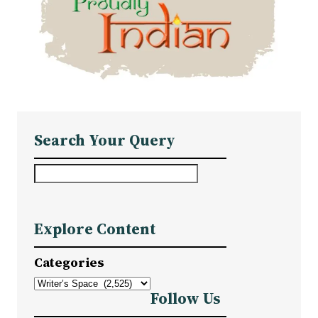
Search Your Query
S
e
a
Explore Content
r
c
Categories
h
Follow Us