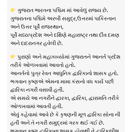
ગુજરાત ભારતના પશ્ચિમ માં આવેલું રાજ્ય છે.
ગુજરાતના પશ્ચિમે અરબી સમુદ્ર,ઉત્તરમાં પાકિસ્તાન
અને ઉત્તર પૂર્વે રાજસ્થાન,
પૂર્વે મધ્યપ્રદેશ અને દક્ષિણે મહારાષ્ટ્ર તથા દીવ દમણ
અને દાદરાનગર હવેલી છે.
પુરાણો અને મહાકાવ્યોમાં ગુજરાતને આનર્ત પ્રદેશ
તરીકે ઓળખવામાં આવતો હતો.
આનર્તનો પુત્ર રેવત આધુનિક દ્વારિકાનો શાસક હતો.
ભગવાન કૃષ્ણએ એમના મામા કંસનો વધ કાર્ય પછી
દ્વારિકા નગરી વસાવી હતી.
એ સમયે આ નગરીને દ્વારકા, દ્વારિકા, દ્વારામતિ તરીકે
ઓળખવામાં આવતી હતી.
એવું કહેવામાં આવે છે કે કૃષણની મૂળ દ્વારિકા સોના ની
હતી અને તે નગરી સમુદ્રમાં ગરક થઈ ગઈ છે.
ભગવાન કૃષ્ણ દ્વારિકાના શાસક હોવાથી તે દ્વારિકાધીશ