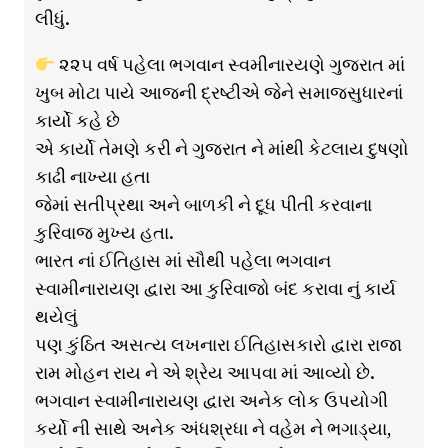
લીધું.
૨૨૫ વર્ષ પહેલા ભગવાન સ્વમીનારયણે ગુજરાત માં
ખુબ મોટા પાયે આજની દ્રષ્ટીએ જેને સમાજસુધારનાં
કાર્યો કહે છે
એ કાર્યો તેમણે કરી ને ગુજરાત ને માંથી કેટલાય દુષણો
કાઢી નાખ્યા હતા
જેમાં સતીપ્રથા અને બાળકી ને દૂધ પીતી કરવાના
કુરિવાજ મુખ્ય હતા.
ભારત નાં ઈતિહાસ માં સૌથી પહેલા ભગવાન
સ્વામીનારાયણ દ્વારા આ કુરિવાજો બંદ કરાવા નું કાર્ય
થયેલું
પણ કુંઠિત અસત્ય લખનારા ઈતિહાસકારો દ્વારા રાજા
રામ મોહન રાય ને એ શ્રેય આપવા માં આવ્યો છે.
ભગવાન સ્વામીનારાયણ દ્વારા અનેક લોક ઉપયોગી
કર્યો ની સાથે અનેક અંધશ્રધા ને વહેમ ને ભગાડ્યા,