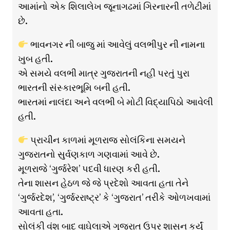
આમાંનો એક શિલાલેખ જૂનાગઢમાં ગિરનારની તળેટીમાં
છે.
ભાવનગર ની બાજુ માં આવેલું વલભીપુર ની નામના
ખુબ હતી.
એ સમયે વલભી માત્ર ગુજરાતની નહી પરતું પુરા
ભારતની સંસ્કારભૂમિ બની હતી.
ભારતમાં નાલંદા અને વલભી બે મોટી વિદ્યાપિઠો આવેલી
હતી.
પ્રાચીન કાળમાં મૂળરાજ સોલંકિના સમયને
ગુજરાતનો સુર્વણકાળ ગણવામાં આવે છે.
મૂળરાજે ‘ગુર્જરેશ’ પદવી ધારણ કરી હતી.
તેના શાસન હેઠળ જે જે પ્રદેશો આવતા હતા તેને
‘ગુર્જરદેશ’, ‘ગુર્જરરાષ્ટ્ર’ કે ‘ગુજરાત’ તરીકે ઓળખવામાં
આવતા હતા.
સોલંકી વંશ બાદ વાઘેલાએ ગુજરાત ઉપર શાસન કર્યું