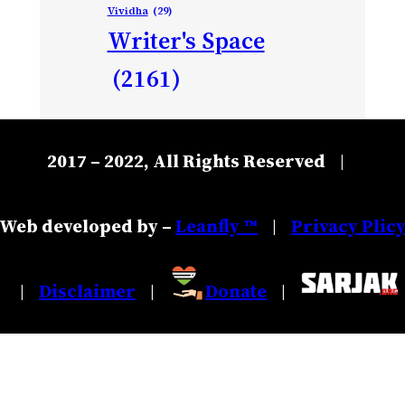
Vividha
(29)
Writer's Space
(2161)
2017 – 2022, All Rights Reserved
|
Web developed by –
Leanfly ™
Privacy Plic
|
Disclaimer
Donate
|
|
|