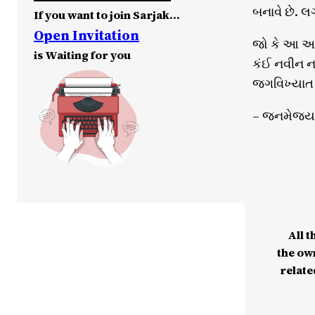
બનાવે છે. 
If you want to join Sarjak…
Open Invitation
જો કે આ અચ
is Waiting for you
કંઈ નવીન ન
જગવિખ્યાત મા
– જનમેજય અ
All t
the ow
relate