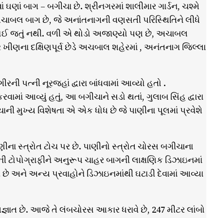
 ઘણાં બાગ – બગીચા છે. શ્રીનગરમાં શાલીમાર ગાર્ડન, ચશ્મે
ચાબલ બાગ છે, જે અનાંતનાગની વણસતી પરિસ્થિતિને લીધે
 કોઈ જતું નથી. વળી એ થોડો અજાણ્યો પણ છે, અચાબલ
 ખીણના દક્ષિણપૂર્વ છેડે અચબાલ શહેરમાં , અનંતનાગ જિલ્લા
ત્ની નૂરજહાં દ્વારા બાંધવામાં આવ્યો હતો .
વામાં આવ્યું હતું, આ બગીચાને સડો થતાં, ગુલાબ સિંહ દ્વારા
ીચાની મુખ્ય વિશેષતા એ એક ધોધ છે જે પાણીના પૂલમાં પ્રવેશે
ના સ્ત્રોત ટોચ પર છે. પાણીનો સ્ત્રોત ચોરસ બગીચાના
થળની ટોપોગ્રાફીને અનુરૂપ ચાહર બાગની લાક્ષણિક ડિઝાઇનમાં
છે અને અન્ય પ્રવાહોને ડિઝાઇનમાંથી ઘટાડી દેવામાં આવ્યા
ાત છે. આજે તે લંબચોરસ આકાર ધરાવે છે, 247 મીટર લાંબો