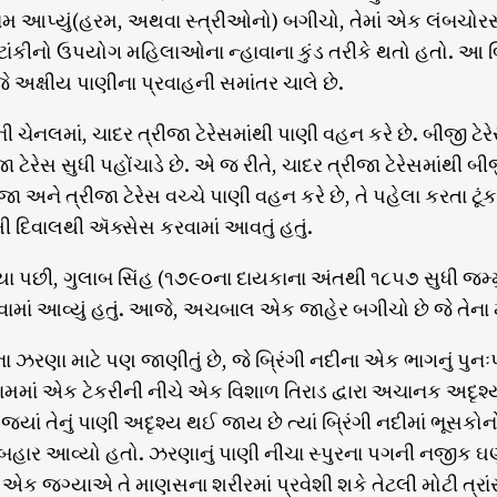
 નામ આપ્યું(હરમ, અથવા સ્ત્રીઓનો) બગીચો, તેમાં એક લંબચોરસ 
ાંકીનો ઉપયોગ મહિલાઓના ન્હાવાના કુંડ તરીકે થતો હતો. આ બ
 જે અક્ષીય પાણીના પ્રવાહની સમાંતર ચાલે છે.
ની ચેનલમાં, ચાદર ત્રીજા ટેરેસમાંથી પાણી વહન કરે છે. બીજી ટેર
જા ટેરેસ સુધી પહોંચાડે છે. એ જ રીતે, ચાદર ત્રીજા ટેરેસમાંથી 
જા અને ત્રીજા ટેરેસ વચ્ચે પાણી વહન કરે છે, તે પહેલા કરતા ટૂંક
િમી દિવાલથી ઍક્સેસ કરવામાં આવતું હતું.
ા પછી, ગુલાબ સિંહ (૧૭૯૦ના દાયકાના અંતથી ૧૮૫૭ સુધી જમ્મુ 
માં આવ્યું હતું. આજે, અચબાલ એક જાહેર બગીચો છે જે તેના મ
 ઝરણા માટે પણ જાણીતું છે, જે બ્રિંગી નદીના એક ભાગનું પુનઃપ્ર
મમાં એક ટેકરીની નીચે એક વિશાળ તિરાડ દ્વારા અચાનક અદૃશ્ય
જ્યાં તેનું પાણી અદૃશ્ય થઈ જાય છે ત્યાં બ્રિંગી નદીમાં ભૂસ
હાર આવ્યો હતો. ઝરણાનું પાણી નીચા સ્પુરના પગની નજીક ઘણી જ
એક જગ્યાએ તે માણસના શરીરમાં પ્રવેશી શકે તેટલી મોટી ત્રા