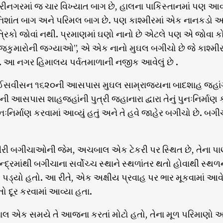
્રીનગરમાં જ ચાર વિખ્યાત બાગ છે, હાલના પાકિસ્તાનમાં પણ આવાં
નિશાંત બાગ અને પરિમલ બાગ છે. પણ કાશ્મીરમાં એક નાનકડો અ
રિકો જોવાં નથી. પ્રમાણમાં ઘણો નાનો છે એટલે પણ એ જોવા
“રાજકુમારોની જગ્યાઓ”, એ એક નાનો મુઘલ બગીચો છે જે કાશ્મીર
ે . આ નગર હિમાલય પર્વતમાળાની નજીક આવેલું છે .
વીસન ૧૬૨૦ની આસપાસ મુઘલ સામ્રાજ્યના બાદશાહ જહાંગીરની પ
 આસપાસ શાહજહાંની પુત્રી જહાનારા દ્વારા તેનું પુનઃનિર્માણ કર
ુનઃનિર્માણ કરવામાં આવ્યું હતું અને તે હવે જાહેર બગીચો છે. બગ
ીરી બગીચાઓની જેમ, અચબાલ એક ટેકરી પર સ્થિત છે, તેના પાણી
ન્દ્રમાંથી બગીચાના સર્વોચ્ચ સ્થાને સ્થળાંતર થતો હોવાથી સ્
 પડ્યો હતો. આ રીતે, એક અક્ષીય પ્રવાહ પર ભાર મૂકવામાં આવે 
 દૂર કરવામાં આવ્યા હતા.
લ એક સમયે તે આજના કરતાં મોટો હતો, તેના મૂળ પરિમાણો અજ્ઞ