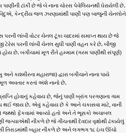
પાણીની ટાંકી છે જે બે નાના ચોરસ પેવેલિયનથી ઘેરાયેલી છે.
િંદુએ, કેન્દ્રીય જળ ઝરણામાંથી પાણી પણ બાજુની ચેનલોને
ેસ પરની લાંબી વોટર ચેનલ ટૂંકા ચાદરમાં સમાપ્ત થાય છે જે
બીજી ટેરેસ પરની લાંબી ચેનલ સુધી પાણી વહન કરે છે. બીજી
ા હોય છે. બગીચામાં મૂળ રીતે હમ્મામ (ગરમ પાણીથી સંપૂર્ણ)
અને કાશ્મીરના મહારાજા) દ્વારા બગીચાને નાના પાયે
ૂળ અવતાર કરતાં અંશે નાનો છે.
ાપ્તિ હોવાનું કહેવાય છે, જેનું પાણી બ્રાંગ પરગણાના ગામ
 થઈ જાય છે. એવું કહેવાય છે કે આને ચકાસવા માટે, વાની
કોનો જથ્થો ફેંકવામાં આવ્યો હતો અને તે ભૂસકો અચાબલ
ગ્યાએથી નીકળે છે જે ગીચતાથી દેવદાર વૃક્ષોથી ઢંકાયેલું
ંસી તિરાડમાંથી બહાર નીકળે છે અને લગભગ ૧૮ ઇંચ ઊંચો