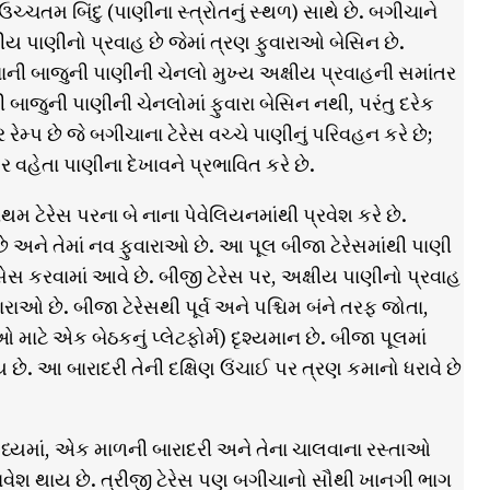
 ઉચ્ચતમ બિંદુ (પાણીના સ્ત્રોતનું સ્થળ) સાથે છે. બગીચાને
દ્રીય પાણીનો પ્રવાહ છે જેમાં ત્રણ ફુવારાઓ બેસિન છે.
 નાની બાજુની પાણીની ચેનલો મુખ્ય અક્ષીય પ્રવાહની સમાંતર
ાની બાજુની પાણીની ચેનલોમાં ફુવારા બેસિન નથી, પરંતુ દરેક
મ્પ છે જે બગીચાના ટેરેસ વચ્ચે પાણીનું પરિવહન કરે છે;
ર વહેતા પાણીના દેખાવને પ્રભાવિત કરે છે.
થમ ટેરેસ પરના બે નાના પેવેલિયનમાંથી પ્રવેશ કરે છે.
ે અને તેમાં નવ ફુવારાઓ છે. આ પૂલ બીજા ટેરેસમાંથી પાણી
્સેસ કરવામાં આવે છે. બીજી ટેરેસ પર, અક્ષીય પાણીનો પ્રવાહ
રાઓ છે. બીજા ટેરેસથી પૂર્વ અને પશ્ચિમ બંને તરફ જોતા,
ે એક બેઠકનું પ્લેટફોર્મ) દૃશ્યમાન છે. બીજા પૂલમાં
 છે. આ બારાદરી તેની દક્ષિણ ઉંચાઈ પર ત્રણ કમાનો ધરાવે છે
્યમાં, એક માળની બારાદરી અને તેના ચાલવાના રસ્તાઓ
 સમાવેશ થાય છે. ત્રીજી ટેરેસ પણ બગીચાનો સૌથી ખાનગી ભાગ