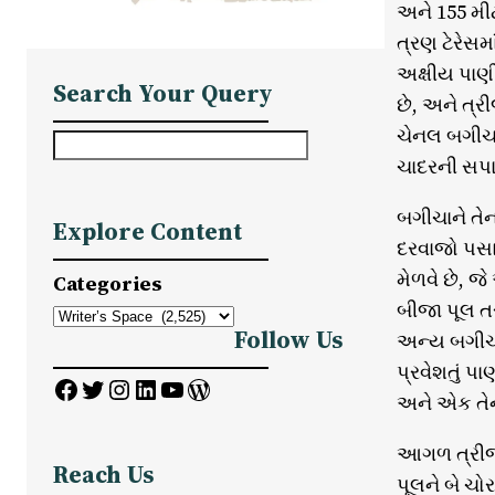
અને 155 મીટર
ત્રણ ટેરેસમા
અક્ષીય પાણી
Search Your Query
છે, અને ત્રી
ચેનલ બગીચાન
S
ચાદરની સપાટ
e
a
બગીચાને તેન
Explore Content
r
દરવાજો પસાર
c
મેળવે છે, જ
Categories
h
બીજા પૂલ તર
Follow Us
અન્ય બગીચાન
પ્રવેશતું પ
Facebook
Twitter
Instagram
LinkedIn
YouTube
WordPress
અને એક તેન
આગળ ત્રીજો
Reach Us
પૂલને બે ચો