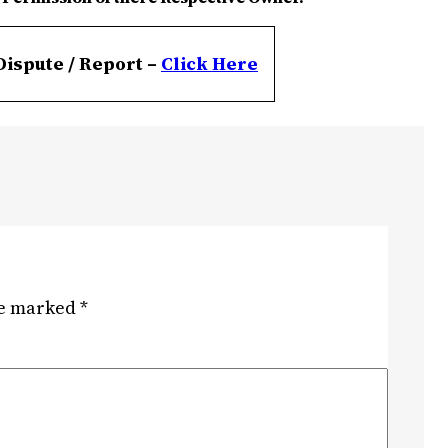
Dispute / Report –
Click
Here
re marked
*