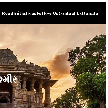
s Read
Initiatives
Follow Us
Contact Us
Donate
્મીર