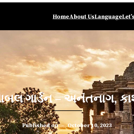
Home
About Us
Language
Let’
બલ ગાર્ડન – અનંતનાગ, કાશ
Published on
–
October 10, 2023