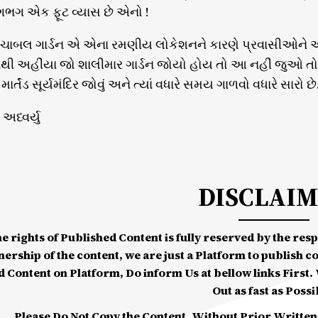
લગભગ એક ફૂટ વ્યાસ છે એનો !
ાબલ ગાર્ડન એ એના રમણીય લોકેશનને કારણે પ્રવાસીઓને આકર્ષ
થી અહીંયા જો શાલીમાર ગાર્ડન જોયો હોય તો આ નહીં જુઓ તો
ર્તંડ સૂર્યમંદિર જોવું અને ત્યાં વધારે સમય ગાળવો વધારે સારો છે
ધ્વર્યુ
DISCLAI
he rights of Published Content is fully reserved by the re
nership of the content, we are just a Platform to publish c
d Content on Platform, Do inform Us at bellow links First. W
Out as fast as Possi
Please Do Not Copy the Content, Without Prior Written