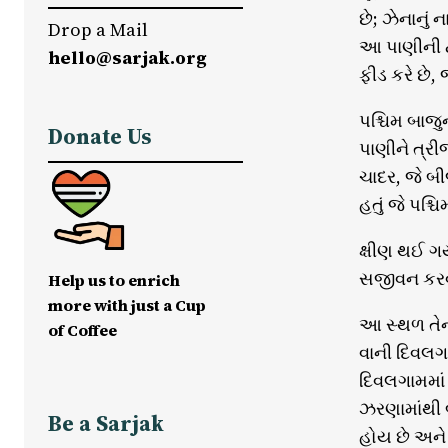
છે; ઝેનાનું
Drop a Mail
આ પાણીની ટ
hello@sarjak.org
ફીડ કરે છે,
પશ્ચિમ બાજુ
Donate Us
પાણીને ત્રી
ચાદર, જે બી
હતું જે પશ્ચ
ક્ષીણ થઈ ગય
સજીવન કરવા
Help us to enrich
more with just a Cup
આ સ્થળ તેના
of Coffee
વાની દિવલગા
દિવલગામમાં 
ઝરણામાંથી બ
Be a Sarjak
હોય છે અને 