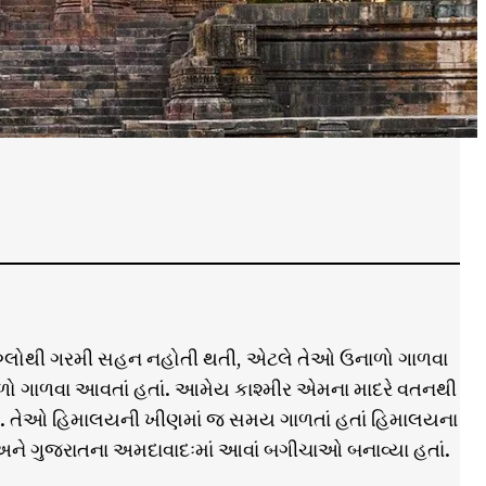
ે. મોગ્લોથી ગરમી સહન નહોતી થતી, એટલે તેઓ ઉનાળો ગાળવા
ળો ગાળવા આવતાં હતાં. આમેય કાશ્મીર એમના માદરે વતનથી
ં. તેઓ હિમાલયની ખીણમાં જ સમય ગાળતાં હતાં હિમાલયના
અને ગુજરાતના અમદાવાદઃમાં આવાં બગીચાઓ બનાવ્યા હતાં.