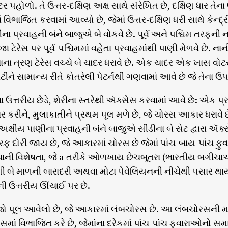
 પહોળો. તે ઉત્તર-દક્ષિણ અક્ષ સાથે સંરેખિત છે, દક્ષિણ ધાર તેના
ં વિભાજિત કરવામાં આવ્યો છે, જેમાં ઉત્તર-દક્ષિણ ધરી સાથે કેન્
ના પ્રવાહની બંને બાજુએ બે વોકવે છે. પૂર્વ અને પશ્ચિમ તરફની
જા ટેરેસ પર પૂર્વ-પશ્ચિમમાં વહેતા પ્રવાહમાંથી પાણી મેળવે છે. ન
ા ત્રણ ટેરેસ વચ્ચે બે ચાદર ધરાવે છે. એક ચાદર એક ખાસ વોટર રે
ીને સામાન્ય રીતે કોતરેલી પેટર્નથી ગણવામાં આવે છે જે તેના ઉપ
ા ઉત્તરીય છેડે, શેરીના સ્તરેથી ઍક્સેસ કરવામાં આવે છે: એક પ્ર
 કરીને, મુલાકાતીને પ્રથમ પૂલ મળે છે, જે ચોરસ આકાર ધરાવે છ
ે અક્ષીય પાણીના પ્રવાહની બંને બાજુએ સીડીના બે સેટ દ્વારા ઍક
ફ દોરી જાય છે, જે આકારમાં ચોરસ છે જેમાં પાંચ-બાય-પાંચ ફુવા
ી વિશેષતા, જે a તરીકે ઓળખાય છેચબૂતરા (ભારતીય બગીચાઓ માટ
ાણી બે માળની બારાદરી અથવા મોટા પેવેલિયનની નીચેથી પસાર થાય
ી ઉત્તરીય ઊંચાઈ પર છે.
 પૂલ આવેલો છે, જે આકારમાં લંબચોરસ છે. આ લંબચોરસની મધ
રસમાં વિભાજિત કરે છે, જેમાંના દરેકમાં પાંચ-પાંચ ફુવારાઓનો