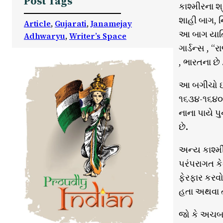
Post Tags
કાશ્મીરના શ
શાહી બાગ, 
Article
, 
Gujarati
, 
Janamejay
આ બાગ યાત્
Adhwaryu
, 
Writer’s Space
ગાર્ડન્સ , 
, ભારતના છ
આ બગીચો ઈસ
૧૬૩૪-૧૬૪૦ની
નાના પાયે પ
છે.
અન્ય કાશ્મ
પરંપરાગત કે
ફેરફાર કરવો
હતા અથવા તો
જો કે અચબા