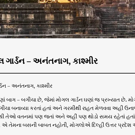
ગાર્ડન – અનંતનાગ, કાશ્મીર
ડન – અનંતનાગ, કાશ્મીર
ઘણાં બાગ – બગીચા છે, જેમાં મોગલ ગાર્ડન ઘણાં જ પ્રખ્યાત છ
ચા બનાવ્યા કરતાં હતાં અને ગરમીથી રાહત મેળવવા અહી ઉના
ી તેઓ વતનમાં પણ જતાં અને અહીં પણ થોડો સમય રહેતાં હતા
ો એ તેમના બસની બાબત નહોતી, મોગલોએ દિલ્હી ઉત્તર પ્રદેશ 