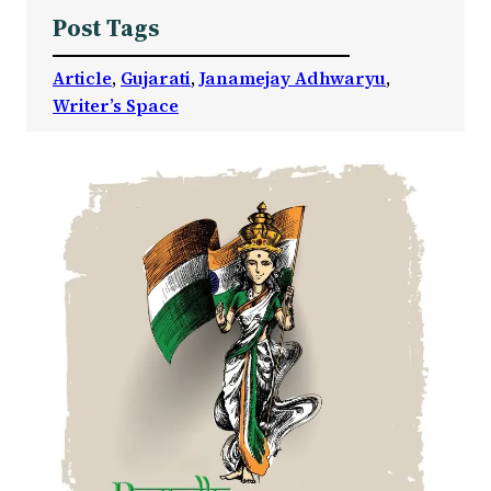
Post Tags
Article
, 
Gujarati
, 
Janamejay Adhwaryu
, 
Writer’s Space