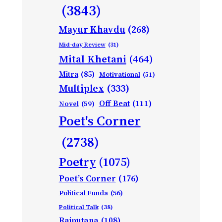
(3843)
Mayur Khavdu
(268)
Mid-day Review
(31)
Mital Khetani
(464)
Mitra
(85)
Motivational
(51)
Multiplex
(333)
Off Beat
(111)
Novel
(59)
Poet's Corner
(2738)
Poetry
(1075)
Poet’s Corner
(176)
Political Funda
(56)
Political Talk
(38)
Rajputana
(108)