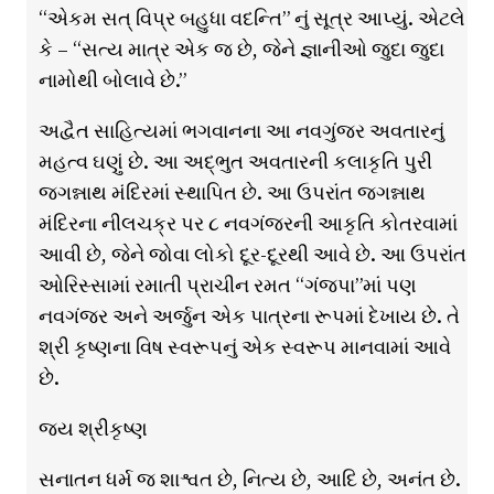
“એકમ સત્ વિપ્ર બહુધા વદન્તિ” નું સૂત્ર આપ્યું. એટલે
કે – “સત્ય માત્ર એક જ છે, જેને જ્ઞાનીઓ જુદા જુદા
નામોથી બોલાવે છે.”
અદ્વૈત સાહિત્યમાં ભગવાનના આ નવગુંજર અવતારનું
મહત્વ ઘણું છે. આ અદ્ભુત અવતારની કલાકૃતિ પુરી
જગન્નાથ મંદિરમાં સ્થાપિત છે. આ ઉપરાંત જગન્નાથ
મંદિરના નીલચક્ર પર ૮ નવગંજરની આકૃતિ કોતરવામાં
આવી છે, જેને જોવા લોકો દૂર-દૂરથી આવે છે. આ ઉપરાંત
ઓરિસ્સામાં રમાતી પ્રાચીન રમત “ગંજપા”માં પણ
નવગંજર અને અર્જુન એક પાત્રના રૂપમાં દેખાય છે. તે
શ્રી કૃષ્ણના વિષ સ્વરૂપનું એક સ્વરૂપ માનવામાં આવે
છે.
જય શ્રીકૃષ્ણ
સનાતન ધર્મ જ શાશ્વત છે, નિત્ય છે, આદિ છે, અનંત છે.