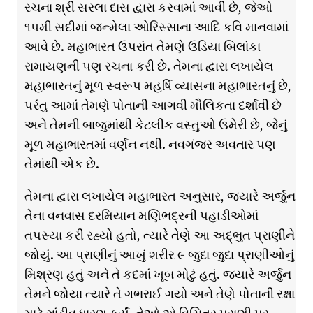
રચના શ્રી સરલા દાસ દ્વારા કરવામાં આવી છે, જેઓ
૧૫મી સદીમાં જન્મેલા ઓરિસ્સાના આદિ કવિ માનવામાં
આવે છે. મહાભારત ઉપરાંત તેમણે ઉડિયા બિલાંકા
રામાયણની પણ રચના કરી છે. તેમના દ્વારા લખાયેલ
મહાભારતનું મૂળ સ્વરૂપ મહર્ષિ વ્યાસના મહાભારતનું છે,
પરંતુ આમાં તેમણે પોતાની આગવી મૌલિકતા દર્શાવી છે
અને તેમની બાજુમાંથી કેટલીક વસ્તુઓ ઉમેરી છે, જેનું
મૂળ મહાભારતમાં વર્ણન નથી. નવગંજર અવતાર પણ
તેમાંથી એક છે.
તેમના દ્વારા લખાયેલ મહાભારત અનુસાર, જ્યારે અર્જુન
તેના વનવાસ દરમિયાન મણિભદ્રની પહાડીઓમાં
તપસ્યા કરી રહ્યો હતો, ત્યારે તેણે આ અદ્ભુત પ્રાણીને
જોયું. આ પ્રાણીનું આખું શરીર ૯ જુદા જુદા પ્રાણીઓનું
મિશ્રણ હતું અને તે કદમાં ખૂબ મોટું હતું. જ્યારે અર્જુન
તેમને જોયા ત્યારે તે ગભરાઈ ગયો અને તેણે પોતાની રક્ષા