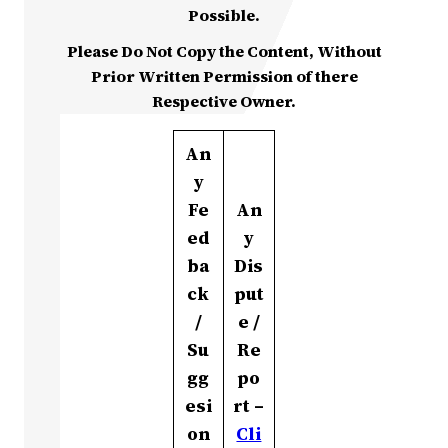
Possible.
Please Do Not Copy the Content, Without
Prior Written Permission of there
Respective Owner.
An
y
Fe
An
ed
y
ba
Dis
ck
put
/
e /
Su
Re
gg
po
esi
rt –
on
Cli