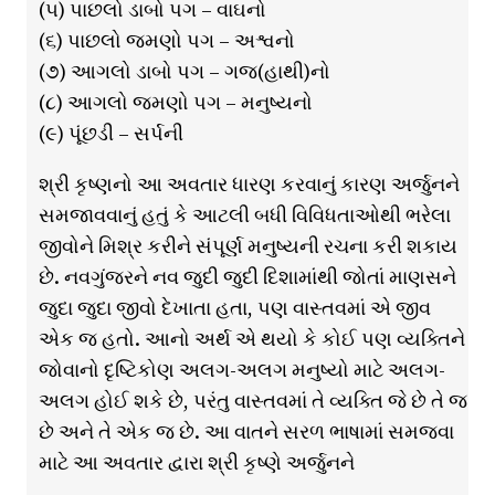
(૫) પાછલો ડાબો પગ – વાઘનો
(૬) પાછલો જમણો પગ – અશ્વનો
(૭) આગલો ડાબો પગ – ગજ(હાથી)નો
(૮) આગલો જમણો પગ – મનુષ્યનો
(૯) પૂંછડી – સર્પની
શ્રી કૃષ્ણનો આ અવતાર ધારણ કરવાનું કારણ અર્જુનને
સમજાવવાનું હતું કે આટલી બધી વિવિધતાઓથી ભરેલા
જીવોને મિશ્ર કરીને સંપૂર્ણ મનુષ્યની રચના કરી શકાય
છે. નવગુંજરને નવ જુદી જુદી દિશામાંથી જોતાં માણસને
જુદા જુદા જીવો દેખાતા હતા, પણ વાસ્તવમાં એ જીવ
એક જ હતો. આનો અર્થ એ થયો કે કોઈ પણ વ્યક્તિને
જોવાનો દૃષ્ટિકોણ અલગ-અલગ મનુષ્યો માટે અલગ-
અલગ હોઈ શકે છે, પરંતુ વાસ્તવમાં તે વ્યક્તિ જે છે તે જ
છે અને તે એક જ છે. આ વાતને સરળ ભાષામાં સમજવા
માટે આ અવતાર દ્વારા શ્રી કૃષ્ણે અર્જુનને