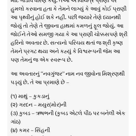
માટે ગાંડીવ ધારણ કર્યું. તેઓ એ વિચિત્ર પ્રાણી પર
હુમલો કરવાના હતા કે તેમને લાગ્યું કે આવું કોઈ પ્રાણી
આ પૃથ્વીનું હોઈ શકે નહીં. પછી જ્યારે તેણે ધ્યાનથી
જોયું તો તેણે તે જીવના હાથમાં કમળનું ફૂલ જોયું. આ
જોઈને તેઓ સમજી ગયા કે આ પ્રાણી ચોક્કસપણે શ્રી
હરિનો અવતાર છે. સત્યનો પરિચય થતાં જ શ્રી કૃષ્ણ
તેમને પ્રગટ થયા અને કહ્યું કે વિશ્વરૂપની જેમ આ
પણ તેમનું જ એક સ્વરૂપ છે.
આ અવતારનું “નવગુંજર” નામ નવ જીવોના મિશ્રણથી
પડ્યું છે. તે આ પ્રમાણે છે –
(૧) માથું – કુકડાનું
(૨) ગરદન – મયુર(મોર)ની
(૩) કુબડ – ઋષભની (કુબડ એટલે પીઠ પર બનેલી એક
ગાંઠ)
(૪) કમર – સિંહની