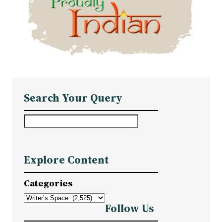
Search Your Query
S
e
a
Explore Content
r
c
Categories
h
Follow Us