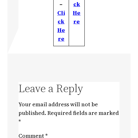
–
ck
Cli
He
ck
re
He
re
Leave a Reply
Your email address will not be
published.
Required fields are marked
*
Comment
*