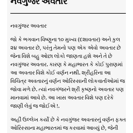
નવગુંજર અવતાર
નવગુંજર અવતાર
જો કે ભગવાન વિષ્ણુના ૧૦ મુખ્ય (દશાવતાર) અને કુલ
૨૪ અવતાર છે, પરંતુ તેમનો પણ એક એવો અવતાર છે
જેના વિશે બહુ ઓછા લોકો જાણતા હશે અને તે છે
નવગુંજર અવતાર. કારણ કે મહાભારત કે કોઈ પુરાણમાં
આ અવતાર વિશે કોઈ વર્ણન નથી. શ્રીહરિના આ
વિચિત્ર અવતારનું વર્ણન ઓરિસ્સાની લોકવાર્તાઓમાં જ
જોવા મળે છે. ત્યાં નવગંજરને શ્રી કૃષ્ણનો અવતાર પણ
માનવામાં આવે છે. આ ખાસ અવતાર વિશે પણ દરેકે
જાણી લેવું જ જોઈએ !.
અહીં ઉલ્લેખ કર્યો છે કે નવગુંજર અવતારનું વર્ણન ફક્ત
ઓરિસ્સાના મહાભારતમાં જ કરવામાં આવ્યું છે, જેની