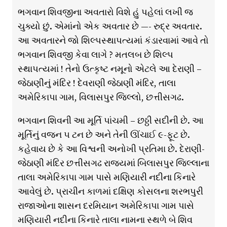
ભગવાન શિવજીના અવતારો વિશે હું પહેલાં લખી જ
ચુક્યો છું. એમાંનો એક અવતાર છે —- રુદ્ર અવતાર.
આ અવતારને જો શિલ્પસ્થાપત્યમાં કંડારવામાં આવે તો
ભગવાન શિવજી કેવા લાગે ? મતલબ છે શિલ્પ
સ્થાપત્યમાં ! તેનો ઉત્કૃષ્ટ નમૂનો એટલે આ દેરાણી –
જેઠાણીનું મંદિર ! દેવરાણી જેઠાણી મંદિર, તાલા
અમેરિકાપા ગામ, વિલાસપુર જિલ્લો, છત્તીસગઢ.
ભગવાન શિવની આ મૂર્તિ પાંચમી – છઠ્ઠી સદીની છે. આ
મૂર્તિનું વજન ૫ ટન છે અને તેની ઊંચાઈ ૯-ફૂટ છે.
કહેવાય છે કે આ વિશ્વની અનોખી પ્રતિમા છે. દેરાણી-
જેઠાણી મંદિર છત્તીસગઢ રાજ્યમાં બિલાસપુર જિલ્લાના
તાલા અમેરિકાપા ગામ પાસે મણિયારી નદીના કિનારે
આવેલું છે. પ્રાચીન કાળમાં દક્ષિણ કોસલના શરભપુરી
રાજાઓના શાસન દરમિયાન અમેરિકાપા ગામ પાસે
મણિયારી નદીના કિનારે તાલા નામના સ્થળે બે શિવ