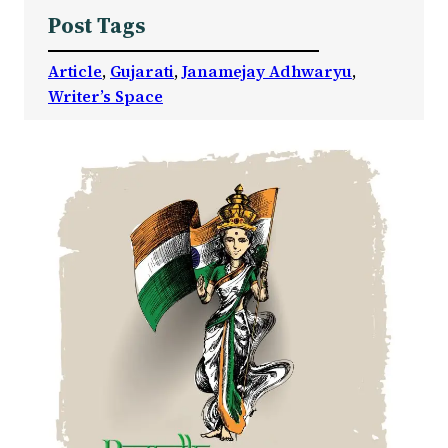
Post Tags
Article
, 
Gujarati
, 
Janamejay Adhwaryu
, 
Writer’s Space