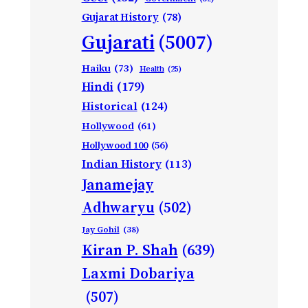
Gujarat History
(78)
Gujarati
(5007)
Haiku
(73)
Health
(25)
Hindi
(179)
Historical
(124)
Hollywood
(61)
Hollywood 100
(56)
Indian History
(113)
Janamejay
Adhwaryu
(502)
Jay Gohil
(38)
Kiran P. Shah
(639)
Laxmi Dobariya
(507)