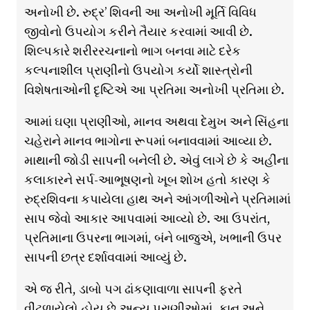
અનોખી છે. રુદ્ર’ શિવની આ અનોખી મૂર્તિ વિવિધ
જીવોનો ઉપયોગ કરીને તૈયાર કરવામાં આવી છે.
શિલ્પકારે શરીરરચનાનો ભાગ બનવા માટે દરેક
કલ્પનાશીલ પ્રાણીનો ઉપયોગ કર્યો શાસ્ત્રોની
વિશેષતાઓની દૃષ્ટિએ આ પ્રતિમા અનોખી પ્રતિમા છે.
આમાં ઘણા પ્રાણીઓ, માનવ અથવા દેમુખ અને સિંહના
ચહેરાને માનવ ભાગોના રૂપમાં બનાવવામાં આવ્યા છે.
માથાની જોડી સાપની બનેલી છે. એવું લાગે છે કે અહીંના
કલાકારને સર્પ-આભૂષણનો ખૂબ શોખ હતો કારણ કે
રુદ્રશિવના કપાયેલા હાથ અને આંગળીઓને પ્રતિમામાં
સાપ જેવો આકાર આપવામાં આવ્યો છે. આ ઉપરાંત,
પ્રતિમાના ઉપરના ભાગમાં, બંને બાજુએ, ખભાની ઉપર
સાપની છત્ર દર્શાવવામાં આવ્યું છે.
એ જ રીતે, ડાબો પગ ઢાંકણાવાળા સાપની ફરતે
વીંટળાયેલો હોય છે.અન્ય પ્રાણીઓમાં, કાન અને