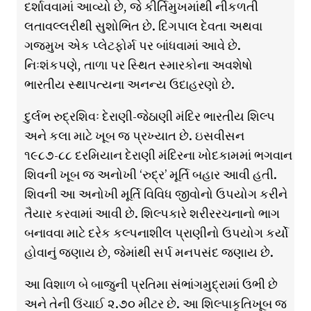
દર્શાવવામાં આવ્યો છે, જે કીર્તિમુખમાંથી નીકળતી
લતાવલ્લરીથી સુશોભિત છે. દિગપાલ દેવતા અથવા
ગજમુખ એક પ્લેટફોર્મ પર બાંધવામાં આવે છે.
નિઃશંકપણે, તાળા પર સ્થિત સ્મારકોના અવશેષો
ભારતીય સ્થાપત્યના અનન્ય ઉદાહરણો છે.
દુર્લભ રુદ્રશિવઃ દેરાણી-જેઠાણી મંદિર ભારતીય શિલ્પ
અને કલા માટે ખૂબ જ પ્રખ્યાત છે. ઇસવીસન
૧૯૮૭-૮૮ દરમિયાન દેરાણી મંદિરના ખોદકામમાં ભગવાન
શિવની ખૂબ જ અનોખી ‘રુદ્ર’ મૂર્તિ બહાર આવી હતી.
શિવની આ અનોખી મૂર્તિ વિવિધ જીવોનો ઉપયોગ કરીને
તૈયાર કરવામાં આવી છે. શિલ્પકારે શરીરરચનાનો ભાગ
બનાવવા માટે દરેક કલ્પનાશીલ પ્રાણીનો ઉપયોગ કર્યો
હોવાનું જણાય છે, જેમાંથી સર્પ મનપસંદ જણાય છે.
આ વિશાળ બે બાજુની પ્રતિમા સંભાંગમુદ્રામાં ઉભી છે
અને તેની ઉંચાઈ ૨.૭૦ મીટર છે. આ શિલ્પાકૃતિખૂબ જ