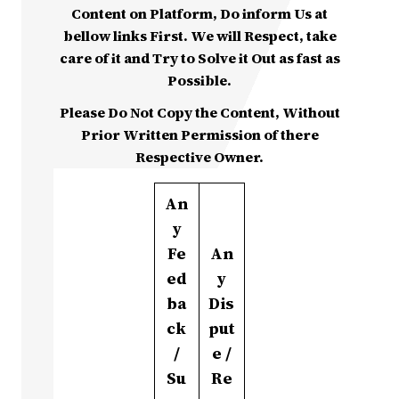
Content on Platform, Do inform Us at
bellow links First. We will Respect, take
care of it and Try to Solve it Out as fast as
Possible.
Please Do Not Copy the Content, Without
Prior Written Permission of there
Respective Owner.
An
y
Fe
An
ed
y
ba
Dis
ck
put
/
e /
Su
Re