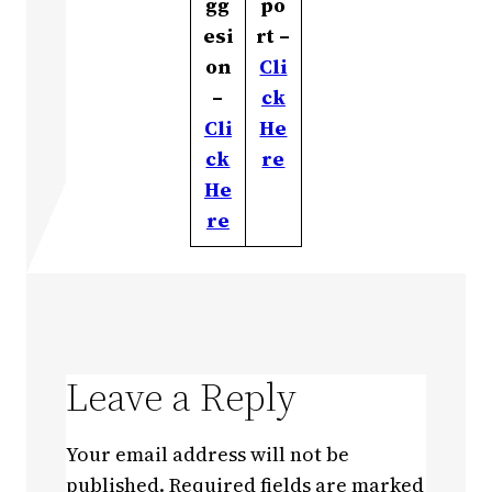
gg
po
esi
rt –
on
Cli
–
ck
Cli
He
ck
re
He
re
Leave a Reply
Your email address will not be
published.
Required fields are marked