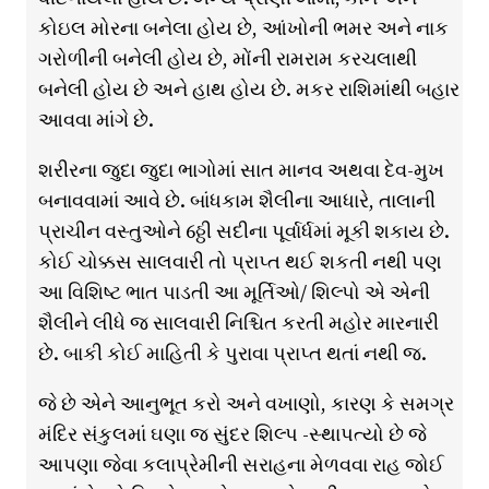
કોઇલ મોરના બનેલા હોય છે, આંખોની ભમર અને નાક
ગરોળીની બનેલી હોય છે, મોંની રામરામ કરચલાથી
બનેલી હોય છે અને હાથ હોય છે. મકર રાશિમાંથી બહાર
આવવા માંગે છે.
શરીરના જુદા જુદા ભાગોમાં સાત માનવ અથવા દેવ-મુખ
બનાવવામાં આવે છે. બાંધકામ શૈલીના આધારે, તાલાની
પ્રાચીન વસ્તુઓને 6ઠ્ઠી સદીના પૂર્વાર્ધમાં મૂકી શકાય છે.
કોઈ ચોક્કસ સાલવારી તો પ્રાપ્ત થઈ શકતી નથી પણ
આ વિશિષ્ટ ભાત પાડતી આ મૂર્તિઓ/ શિલ્પો એ એની
શૈલીને લીધે જ સાલવારી નિશ્ચિત કરતી મહોર મારનારી
છે. બાકી કોઈ માહિતી કે પુરાવા પ્રાપ્ત થતાં નથી જ.
જે છે એને આનુભૂત કરો અને વખાણો, કારણ કે સમગ્ર
મંદિર સંકુલમાં ઘણા જ સુંદર શિલ્પ -સ્થાપત્યો છે જે
આપણા જેવા કલાપ્રેમીની સરાહના મેળવવા રાહ જોઈ