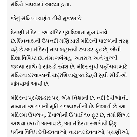
મંદિરો બાંધવામાં આવ્યા હતા.
જેનું સંક્ષિપ્ત વર્ણન નીચે મુજબ છે –
દેરાણી મંદિર – આ મંદિર પૂર્વ દિશામાં મુખ ધરાવે
છે.શિવનાથની ઉપનદી મણિયારી મંદિરની પાછળની તરફ
વહે છે.આ મંદિરનું માપ બહારથી ૭૫૩૨ ફૂટ છે, જેની
દિશા વિશિષ્ટ છે. તેમાં ગર્ભગૃહ, અંતરાલ અને ખુલ્લી
જગ્યા સાથેનો સાંકડો રવેશ છે. મંદિર સુધી પહોંચવા માટે
મંદિરના દરવાજાની ચંદ્રશિલાયુક્ત દેહરી સુધી સીડીઓ
બાંધવામાં આવી છે.
મંદિરના પ્રવેશદ્વાર પર, એક નિશાની છે. નદી દેવીઓની.
માથામાં આગળની મૂર્તિ ગજલક્ષ્મીની છે. નિશાની છે આ
મંદિરમાં ઉપલબ્. દિવાલોની ઉંચાઈ ૧૦ ફૂટ છે, તેમાં શિખર
અથવા છતનો અભાવ છે, આ મંદિરના સ્થળેથી હિંદુ
ધર્મના વિવિધ દેવી-દેવતાઓ, વાયંતર દેવતાઓ, પ્રાણીઓ,