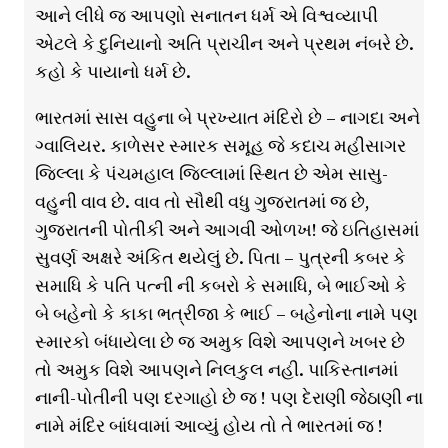
આને લીધે જ આપણો સનાતન ધર્મ એ વિશ્વવ્યાપી
એટલે કે દુનિયાનો અતિ પ્રાચીન અને પ્રથમ નંબરે છે.
કહો કે પાયાનો ધર્મ છે.
ભારતમાં સાસ વહુના બે પ્રખ્યાત મંદિરો છે – નાગદા અને
ગ્વાલિયર. કાળેસર સ્મારક સમૂહ જે કદાચ મહીસાગર
જિલ્લા કે પંચમહાલ જિલ્લામાં સ્થિત છે એમ સાસુ-
વહુની વાવ છે. વાવ તો સૌથી વધુ ગુજરાતમાં જ છે,
ગુજરાતની પોતીકી અને આગવી ઓળખ! જે ઇતિહાસમાં
સુવર્ણ અક્ષરે અંકિત થયેલું છે. પિતા – પુત્રની કબર કે
સમાધિ કે પતિ પત્ની ની કબરો કે સમાધિ, બે ભાઈઓ કે
બે બહેનો કે કાકા ભત્રીજા કે ભાઈ – બહેનોના નામે પણ
સ્મારકો બંધાયેલા છે જ અમુક વિશે આપણને ખબર છે
તો અમુક વિશે આપણને નિલકુલ નહી. પાકિસ્તાનમાં
નાની-પોતીની પણ દરગાહો છે જ ! પણ દેરાણી જેઠાણી ના
નામે મંદિર બાંધવામાં આવ્યું હોય તો તે ભારતમાં જ !