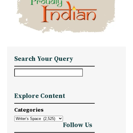
Search Your Query
S
e
a
Explore Content
r
c
Categories
h
Follow Us