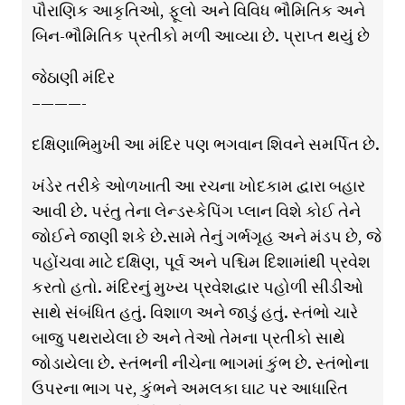
પૌરાણિક આકૃતિઓ, ફૂલો અને વિવિધ ભૌમિતિક અને
બિન-ભૌમિતિક પ્રતીકો મળી આવ્યા છે. પ્રાપ્ત થયું છે
જેઠાણી મંદિર
–———-
દક્ષિણાભિમુખી આ મંદિર પણ ભગવાન શિવને સમર્પિત છે.
ખંડેર તરીકે ઓળખાતી આ રચના ખોદકામ દ્વારા બહાર
આવી છે. પરંતુ તેના લેન્ડસ્કેપિંગ પ્લાન વિશે કોઈ તેને
જોઈને જાણી શકે છે.સામે તેનું ગર્ભગૃહ અને મંડપ છે, જે
પહોંચવા માટે દક્ષિણ, પૂર્વ અને પશ્ચિમ દિશામાંથી પ્રવેશ
કરતો હતો. મંદિરનું મુખ્ય પ્રવેશદ્વાર પહોળી સીડીઓ
સાથે સંબંધિત હતું. વિશાળ અને જાડું હતું. સ્તંભો ચારે
બાજુ પથરાયેલા છે અને તેઓ તેમના પ્રતીકો સાથે
જોડાયેલા છે. સ્તંભની નીચેના ભાગમાં કુંભ છે. સ્તંભોના
ઉપરના ભાગ પર, કુંભને અમલકા ઘાટ પર આધારિત