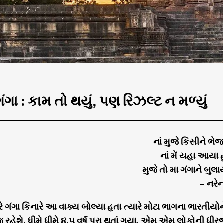
ગંગા : કામ તો થયું, પણ રિઝલ્ટ ન મળ્યું
નાં મુજે કિસીને ભેજા
નાં મેં યહા આયા હુ
મુજે તો મા ગંગાને બુલા
– નરેન્દ્ર દામોદ
ે ગંગા કિનારે આ વાક્ય બોલ્યા હતા ત્યારે મોટા ભાગના ભારતીયોને
રહેશે. ધીમે ધીમે ૪.૫ વર્ષ પુરા થતાં ગયા, એમ એમ લોકોની ધી