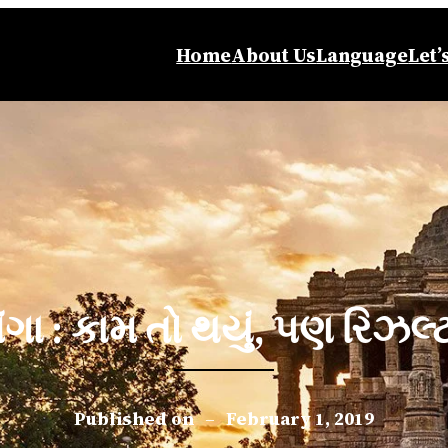
Home
About Us
Language
Let’
ંગા : કામ તો થયું, પણ રિઝલ્ટ
Published on
–
February 1, 2019