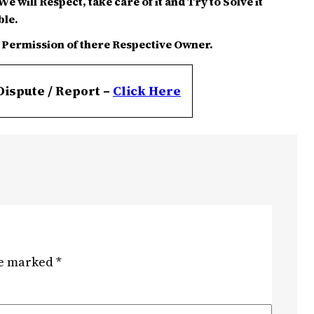
e will Respect, take care of it and Try to Solve it
ble.
 Permission of there Respective Owner.
Dispute / Report –
Click
Here
re marked
*