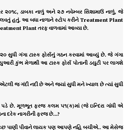
 ૨૦૧૮, ડાબકા નાળું અને ૨૭ નવેમ્બર સિશામાઉં નાળું, જે
 ઠાલવતું હતું. આ બધા નાળાને સ્ટોપ કરીને Treatment Plant
reatment Plant તરફ વાળવામાં આવ્યા છે.
 સુધી ગંગા ટાસ્ક ફોર્સનું ગઠન કરવામાં આવ્યું છે. જે ગંગા
્યુઆરી કુંભ મેળાથી આ ટાસ્ક ફોર્સ પોતાની ડયુટી પર લાગશે
 જ ગંદી નદી છે અને જ્યાં સુધી મને ખ્યાલ છે ત્યાં સુધી
ી પડે છે. મૂળભૂત ફરજ કલમ ૫૧(ક)માં (જે ઇન્દિરા ગાંધી એ
ારતના દરેક નાગરીની ફરજ છે…?
સ્વચ્છ પાણી પીવાને લાયક પણ આપણે નહિ બચીએ.. આ મેસેજ