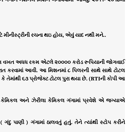
ટે મીનીસ્ટ્રીની રચના થઇ હોય, એવું યાદ નથી મને..
પ્રથમ વખત અધધ રકમ એટલે ૨૦૦૦૦ કરોડ રૂપિયાની જોગવાઈ
ેરાત કરવામાં આવી. આ મિશનમાં ૮ પિલરની સાથે સાથે ટોટલ
ે તેમાંથી ૬૩ પ્રોજેક્ટ ટોટલ પુરા થયા છે. (RTIની કોપી આ
 કેમિકલ અને ઝેરીલા કેમિકલ ગંગામાં પ્રવેશે એ જગ્યાએ
પાણી ) ગંગામાં ઠાલવતું હતું. તેને ત્યાંથી સ્ટોપ કરીને