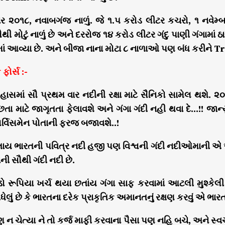
 ૨૦૧૮, નવાબગંજ નાળું. જે ૧.૫ કરોડ લીટર કચરો, ૧ નવેમ્બર
થી મોટું નાળું છે અને દરરોજ ૧૪ કરોડ લીટર ગંદુ પાણી ગંગામાં
ાં આવ્યા છે. અને બીજા નાના મોટા ૮ નાળાઓ પણ બંધ કરીને T
ફોર્સ :-
હાસમાં સૌ પ્રથમ વાર નદીની રક્ષા માટે સૈનિકો સામેલ થશે. ૨૦૨૦
છતા માટે જાગૃતતા ફેલાવશે અને ગંગા ગંદી નહી થવા દે…!! જાન
સર્વિસમેન પોતાની ફરજ બજાવશે..!
ય ભારતની પવિત્ર નદી હજી પણ વિશ્વની ગંદી નદીઓમાની એ એટલી
ી સૌથી ગંદી નદી છે.
ોડો રૂપિયા ખર્ચ થયા છતાંય ગંગા સાફ કરવામાં આટલી મુશ્કેલ
ધેલું છે કે ભારતના દરેક પ્રાકૃતિક અમાનતનું રક્ષણ કરવું એ ભ
ન ચેત્યા ને તો કર્જ માફી કરવાના પૈસા પણ નહિ બચે, અને 