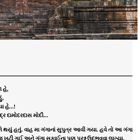
 હે,
ં,
યા હે…!
રદાસ મોદી…
 થયું હતું. વાહ મા ગંગાનાં સુપુત્ર આવી ગયા. હવે તો આ ગંગા
રજ ખૂટી ગઈ અને ગંગા સફાઈના પણ પ્રશ્ન ઉદભવવા લાગ્યા.