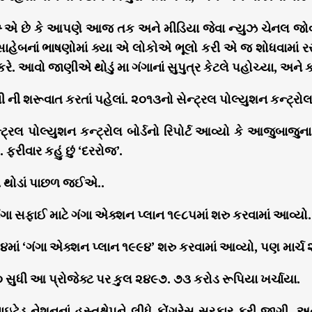
ન એ છે કે આપણે આજ તક અને મીડિયા જેવા ન્યુઝ ચેનલ જોવા 
સાહેબનાં ભાષણોમાં ક્યા એ લોકોએ ભૂલો કરી એ જ શોધવામાં 
ે. આવો જાણીએ થોડું મા ગંગાનાં સુપુત્ર કેટલે પહોચ્યા, અને ક્ય
ની શરૂવાત કરતાં પહેલાં. ૨૦૧૩નો સેન્ટ્રલ પોલ્યુશન કન્ટ્રોલ બો
્ટ્રલ પોલ્યુશન કન્ટ્રોલ બોર્ડનો રિપોર્ટ આવ્યો કે આજુબાજુ
ફરીવાર કહું છું ‘દરરોજ’.
 થોડાં પાછળ જઈએ..
ંગા સફાઈ માટે ગંગા એક્શન પ્લાન ૧૯૮૫માં શરુ કરવામાં આવ્યો
ાં ‘ગંગા એક્શન પ્લાન ૧૯૯૪’ શરુ કરવામાં આવ્યો, પણ માર્ચ 
સુધી આ પ્રોજેક્ટ પર કુલ ૨૪૯૭. ૭૩ કરોડ રૂપિયા ખર્ચાયા.
ાઇટેડ નેશનનાં હસ્તક્ષેપને લીધે કોંગ્રેસ સરકાર ફરી જાગી, 