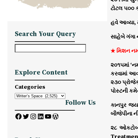
ટોટલ ૫૦૦ કર
હવે આવ્યા,
Search Your Query
સાહેબે ગંગા
S
★ મિશન નમામ
e
૨૦૧૫માં ‘ન
a
Explore Content
કરવામાં આવ
r
૨૩૦ પ્રોજેક
c
Categories
પોસ્ટની કમે
h
Follow Us
કાનપુર જ્ય
બીજેપીના ન
Facebook
Twitter
Instagram
LinkedIn
YouTube
WordPress
૨૮ ઓકટોબર 
Treatment 