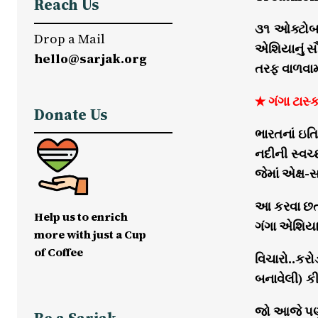
Reach Us
૩૧ ઓક્ટોબર
Drop a Mail
એશિયાનું સૌ
hello@sarjak.org
તરફ વાળવામ
★ ગંગા ટાસ્ક 
Donate Us
ભારતનાં ઇતિ
નદીની સ્વચ્
જેમાં એક્ષ-
આ કરવા છતા
Help us to enrich
ગંગા એશિયાન
more with just a Cup
of Coffee
વિચારો..કર
બનાવેલી) કી
જો આજે પણ 