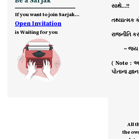
Be a Sarjak
સાથે…!!
If you want to join Sarjak…
તથ્યાત્મક ક
Open Invitation
is Waiting for you
રાજનીતિ કરવ
~ જય
( Note : 
પોતાના જ્ઞા
All t
the ow