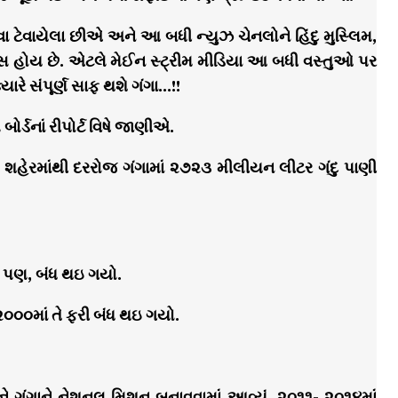
ટેવાયેલા છીએ અને આ બધી ન્યુઝ ચેનલોને હિંદુ મુસ્લિમ,
રસ હોય છે. એટલે મેઈન સ્ટ્રીમ મીડિયા આ બધી વસ્તુઓ પર
ારે સંપૂર્ણ સાફ થશે ગંગા…!!
ર્ડનાં રીપોર્ટ વિષે જાણીએ.
ના શહેરમાંથી દરરોજ ગંગામાં ૨૭૨૩ મીલીયન લીટર ગંદુ પાણી
. પણ, બંધ થઇ ગયો.
૨૦૦૦માં તે ફરી બંધ થઇ ગયો.
અને ગંગાને નેશનલ મિશન બનાવવામાં આવ્યું. ૨૦૧૧- ૨૦૧૪માં