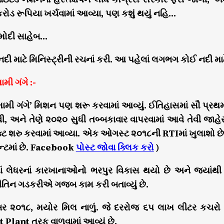
ોડ રૂપિયા ખર્ચવામાં આવ્યા, પણ કશું થયું નહિ…
 મોદી સાહેબ…
 નદી માટે મિનિસ્ટ્રીની રચનાં કરી. આ પહેલાં લગભગ કોઈ નદી મા
ી ગંગે :-
મામી ગંગે’ મિશન પણ શરૂ કરવામાં આવ્યું. ઈતિહાસમાં સૌ 
ી, અને તેણે ૨૦૨૦ સુધી તબ્બકાવાર વાપરવામાં આવે તેવી જાહ
્ટ શરુ કરવામાં આવ્યા. એક ઓગસ્ટ ૨૦૧૮ની RTIમાં ખુલાશો છે ક
ન્ટમાં છે. Facebook
પોસ્ટ જોવા ક્લિક કરો
)
ાં લેધરનાં કારખાનાઓનો ભરપુર વિકાસ થયો છે અને જ્યાંથી
ીતિન ગડકરીએ ગજબ કામ કરી બતાવ્યું છે.
૨૦૧૮, મયોર મિલ નાળું. જે દરરોજ ૬૫ લાખ લીટર કચરો ( ગંદુ 
Plant તરફ વાળવામાં આવ્યું છે.