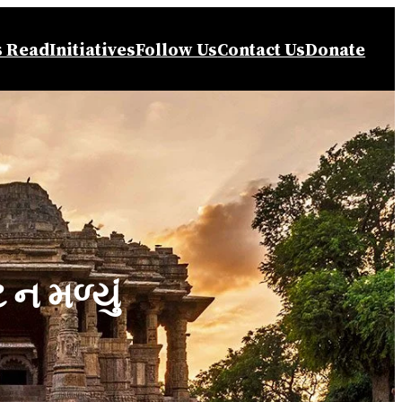
s Read
Initiatives
Follow Us
Contact Us
Donate
 ન મળ્યું