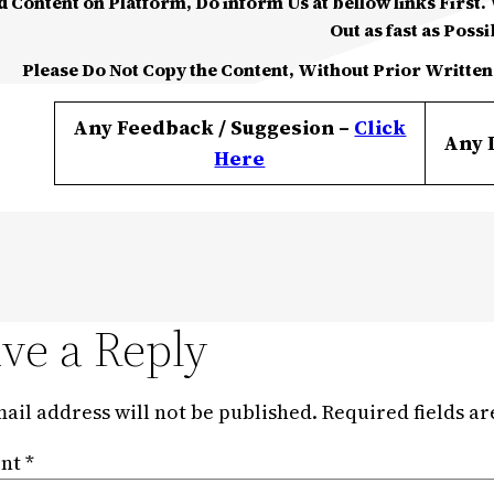
d Content on Platform, Do inform Us at bellow links First. W
Out as fast as Possi
Please Do Not Copy the Content, Without Prior Written
Any Feedback / Suggesion –
Click
Any 
Here
ve a Reply
ail address will not be published.
Required fields a
nt
*