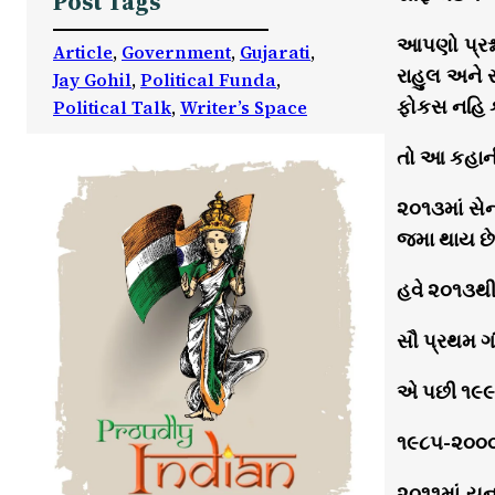
Post Tags
આપણો પ્રશ્
Article
, 
Government
, 
Gujarati
, 
રાહુલ અને 
Jay Gohil
, 
Political Funda
, 
ફોકસ નહિ કર
Political Talk
, 
Writer’s Space
તો આ કહાની 
૨૦૧૩માં સેન
જમા થાય છે. 
હવે ૨૦૧૩થી
સૌ પ્રથમ ગ
એ પછી ૧૯૯૪મ
૧૯૮૫-૨૦૦૦ 
૨૦૧૧માં યુન