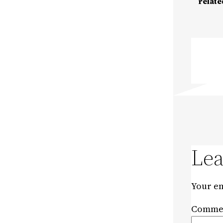
relate
Lea
Your em
Comme