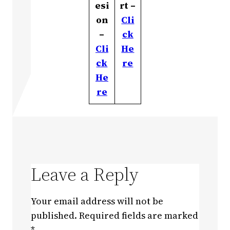
esi
rt –
on
Cli
–
ck
Cli
He
ck
re
He
re
Leave a Reply
Your email address will not be
published.
Required fields are marked
*