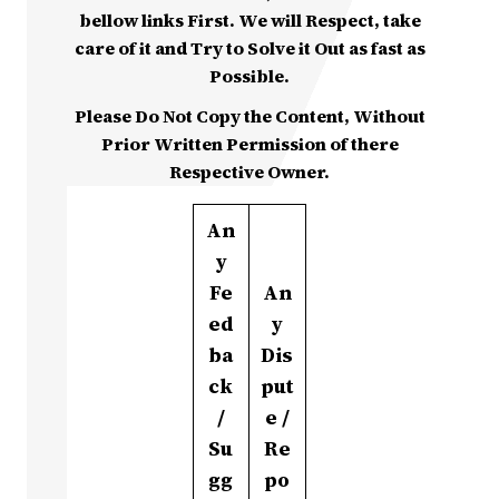
bellow links First. We will Respect, take
care of it and Try to Solve it Out as fast as
Possible.
Please Do Not Copy the Content, Without
Prior Written Permission of there
Respective Owner.
An
y
Fe
An
ed
y
ba
Dis
ck
put
/
e /
Su
Re
gg
po