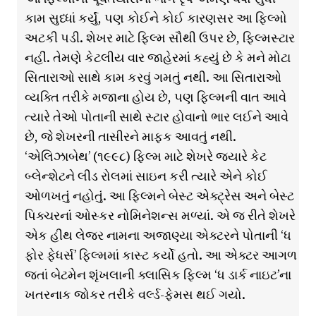
કામ સુધ્ધાં કર્યું, પણ કોઈને કોઈ કારણસર આ ફિલ્મો
અટકી પડી. શેખર માટે ફિલ્મ સૌથી ઉપર છે, ફિલ્મસ્ટાર
નહીં. તેમણે કેટલીય વાર જાહેરમાં કહ્યું છે કે મને મોટા
સિતારાઓ સાથે કામ કરવું ગમતું નથી. આ સિતારાઓ
વ્યક્તિ તરીકે મજાના હોય છે, પણ ફિલ્મની વાત આવે
ત્યારે તેઓ પોતાની સાથે સ્ટાર હોવાનો ભાર લઈને આવે
છે, જે શેખરની તાસીરને માફક આવતું નથી.
‘એલિઝાબેથ’ (૧૯૯૮) ફિલ્મ માટે શેખરે જ્યારે કેટ
બ્લેન્શેટને લીડ રોલમાં સાઇન કરી ત્યારે એને કોઈ
ઓળખતું નહોતું. આ ફિલ્મને બેસ્ટ એક્ટ્રેસ અને બેસ્ટ
પિક્ચરનાં ઓસ્કર નોમિનેશન્સ મળ્યાં. એ જ રીતે શેખરે
એક હીથ લેજર નામના અજાણ્યા એક્ટરને પોતાની ‘ધ
ફોર ફેધર્સ’ ફિલ્મમાં કાસ્ટ કર્યો હતો. આ એક્ટર આગળ
જતાં બેટમેન શૃંખલાની ક્લાસિક ફિલ્મ ‘ધ ડાર્ક નાઇટ’ના
ખતરનાક જોકર તરીકે વર્લ્ડ-ફેમસ થઈ ગયો.