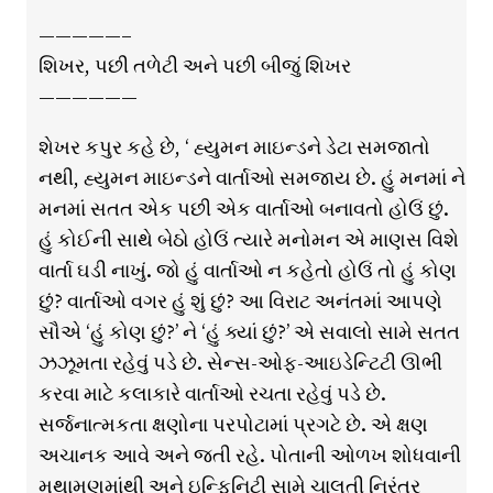
—————–
શિખર, પછી તળેટી અને પછી બીજું શિખર
——————
શેખર કપુર કહે છે, ‘ હ્યુમન માઇન્ડને ડેટા સમજાતો
નથી, હ્યુમન માઇન્ડને વાર્તાઓ સમજાય છે. હું મનમાં ને
મનમાં સતત એક પછી એક વાર્તાઓ બનાવતો હોઉં છું.
હું કોઈની સાથે બેઠો હોઉં ત્યારે મનોમન એ માણસ વિશે
વાર્તા ઘડી નાખું. જો હું વાર્તાઓ ન કહેતો હોઉં તો હું કોણ
છું? વાર્તાઓ વગર હું શું છું? આ વિરાટ અનંતમાં આપણે
સૌએ ‘હું કોણ છું?’ ને ‘હું ક્યાં છું?’ એ સવાલો સામે સતત
ઝઝૂમતા રહેવું પડે છે. સેન્સ-ઓફ-આઇડેન્ટિટી ઊભી
કરવા માટે કલાકારે વાર્તાઓ રચતા રહેવું પડે છે.
સર્જનાત્મકતા ક્ષણોના પરપોટામાં પ્રગટે છે. એ ક્ષણ
અચાનક આવે અને જતી રહે. પોતાની ઓળખ શોધવાની
મથામણમાંથી અને ઇન્ફિનિટી સામે ચાલતી નિરંતર