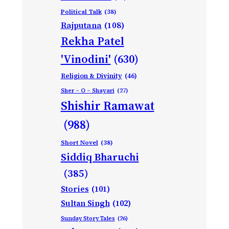
Political Talk
(38)
Rajputana
(108)
Rekha Patel
'Vinodini'
(630)
Religion & Divinity
(46)
Sher – O – Shayari
(27)
Shishir Ramawat
(988)
Short Novel
(38)
Siddiq Bharuchi
(385)
Stories
(101)
Sultan Singh
(102)
Sunday Story Tales
(26)