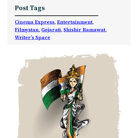
Post Tags
Cinema Express
, 
Entertainment
, 
Filmystan
, 
Gujarati
, 
Shishir Ramawat
, 
Writer’s Space