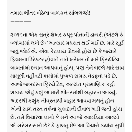
————–
તમારા ભીતર બેઠેલા બાળકને સાંભળજો!
————–
૨૦૧૬ના એક રાત્રે શેખર કપૂર પોતાની ડાયરી (એટલે કે
બ્લોગ)માં લખે છેઃ ‘અત્યારે મધરાત થઈ ગઈ છે. મારે સૂઈ
જવું જોઈએ. એવા કેટલાય દિવસો હોય છે કે જ્યારે
ફિલ્મના ડિરેક્ટર હોવાને નાતે ખરેખર તો મારે ક્રિયેટિવ
બાબતોમાં ધ્યાન આપવાનું હોય, પણ તેને બદલે મારે સાવ
મામૂલી વહીવટી કામોમાં પુષ્કળ સમય વેડફવો પડે છે.
આજે જબદસ્ત ક્રિયેટિવ, અત્યંત પ્રામાણિક કહી
શકાય એવું કશું જ મારી ભીતરમાંથી બહાર ન આવ્યું.
અંદરથી કશુંક તીવ્રતાથી બહાર આવવા મથતું હોય
એની સામે તરત તર્કના ચુકાદાની દીવાલ ખડી જતી હોય
છે. તમે વિચારવા લાગો કે મને આ જે આઇડિયા આવ્યો
એ ખરેખર સારો છે? કે ફાલતુ છે? આ વિચારો ક્યાંય સુધી