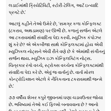
લડાઈમાંથી ક્રિયેટિવિટી, સ્ટોરી-ટેલિંગ, આર્ટ ઇત્યાદિ
પ્રગટે છે.’
આટલું કહીને તેઓ ઉમેરે છે, ‘સમગ્ર કળા કોન્ફ્લિક્ટ
(ટકરાવ, અથડામણ) પર ઊભી છે. કળાનું સર્જન એટલે
આ ટકરાવમાંથી સંવાદિતા પેદા કરવી. મ્યુઝિક કંપોઝર
શું કરે છે? એ એકબીજા સાથે કોન્ફ્લિક્ટમાં હોય એવી
મ્યુઝિકલ નોટ્સને એવી રીતે વણે છે કે એમાંથી સંગીતનું
સર્જન થાય. મ્યુઝિક ઇઝ કોન્ફ્લિક્ટિંગ નોટ્સ.
ચિત્રકાર રંગો વચ્ચે, સ્ટ્રોક્સ વચ્ચેના કોન્ફ્લિક્ટમાંથી
સંવાદિતા પેદા કરે છે. એવું જ વાર્તાનું છે. વાર્તા મોરલ
કોન્ટ્રોડિક્શન એટલે કે નૈતિકતાના ટકરાવમાથી જન્મે
છે.’
૭૭ વર્ષીય શેખર કપુરે જીવનમાં ઘણા ચડાવઉતાર જોયા
છે. ભવિષ્યમાં તેઓ કઈ ફિલ્મો બનાવવાના છે ? આનો