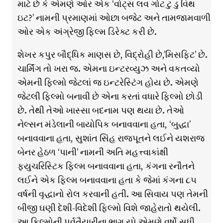
માટે છે કે એમણે ઓર એક ‘વોટ્સ લવ ગોટ ટુ ડુ વિથ
ઇટ?’ નામની પ્રમાણમાં ઓછા બજેટ અને તામજામવાળી
ઓર એક અંગ્રેજી ફિલ્મ ડિરેક્ટ કરી છે.
શેખર કપુર બૌદ્ધિક માણસ છે, વિદ્રોહી છે,’મિસફિટ’ છે.
ચાર્મિંગ તો ખરા જ. એમના ઇન્ટરવ્યુઝ અને વકતવ્યો
એમની ફિલ્મો જેટલાં જ ઇન્ટરેસ્ટિંગ હોય છે. એમણે
જેટલી ફિલ્મો બનાવી છે એના કરતાં વધારે ફિલ્મો છોડી
છે. તેથી તેઓ ખાસ્સા બદનામ પણ થયા છે. તેઓ
નેલ્સન મંડેલાની બાયોપિક બનાવવાના હતા, ‘બુદ્ધા’
બનાવવાના હતા, સુશાંત સિંહ રાજપૂતને લઈને યશરાજ
બેનર હેઠળ ‘પાની’ નામની અતિ મહત્ત્વાકાંક્ષી
ફ્યુચરિસ્ટિક ફિલ્મ બનાવવાના હતા, કંગના રનૌતને
લઈને એક ફિલ્મ બનાવવાના હતા કે જેમાં કંગના ૮૫
વર્ષની વૃદ્ધાનો રોલ કરવાની હતી. આ સિવાય પણ તેમની
બીજી ઘણી દેશી-વિદેશી ફિલ્મો વિશે જાહેરાતો થયેલી.
આ ફિલ્મોની પૂર્વતૈયારીના ભાગ રૃપે એમણે વર્ષો સુધી