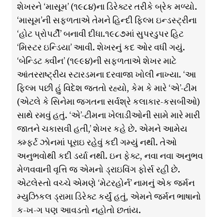
શેખરને ‘માસૂમ’ (૧૯૮૪)ના ડિરેક્ટર તરીકે બ્રેક મળ્યો.
‘માસૂમ’ની સફળતાએ તેમને હિન્દી ફિલ્મ ઇન્ડસ્ટ્રીના
‘હોટ પ્રોપર્ટી’ બનાવી દીધા.૧૯૮૭માં સુપરડુપર હિટ
‘મિસ્ટર ઇન્ડિયા’ આવી. શેખરનું કદ ઓર વધી ગયું.
‘બેન્ડિટ ક્વીન’ (૧૯૯૪)ની સફળતાએ શેખર માટે
આંતરરાષ્ટ્રીય સ્ટારડમના દરવાજા ખોલી નાખ્યા. ‘આ
ફિલ્મ પછી હું વિદેશ જતતો રહ્યો, કેમ કે મારે ‘એ’-ટીમ
(એટલે કે સિનેમા જગતના સર્વશ્રે કલાકાર-કસબીઓ)
સાથે રમવું હતું. ‘એ’-ટીમના ખેલાડીઓની સામે મારે મારી
જાતને ચકાસવી હતી,’ શેખર કહે છે. એમને આમેય
ક્મ્ફર્ટ ઝોનમાં પૂરાઇ રહેવું કદી ગમ્યું નથી. તેઓ
અનુભવોથી કદી ડર્યા નથી. ઇન ફેક્ટ, નવા નવા અનુભવ
મેળવવાની વૃત્તિ જ એમનો ડ્રાઇવિંગ ફોર્સ રહી છે.
એટલેસ્તો વચ્ચે એમણે ‘મેટરહોર્ન’ નામનું એક જર્મન
મ્યુઝિકલ ડ્રામા ડિરેક્ટ કર્યું હતું, એમને જર્મન ભાષાનો
ક-ખ-ગ પણ આવડતો નહોતો છતાંય.