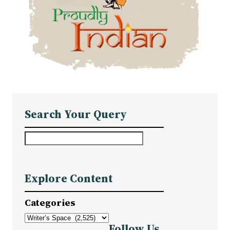
Search Your Query
S
e
a
Explore Content
r
c
Categories
h
Follow Us