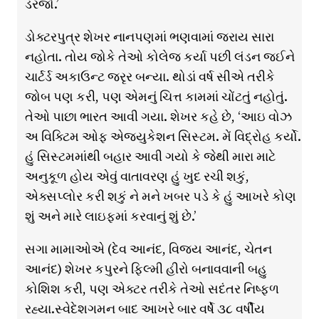
ડરજો.’
ડોક્ટરપુત્ર શેખર નાનપણમાં ભણવામાં જરાય સારા
નહોતા. તોય જોકે તેઓ કોલેજ કર્યા પછી લંડન જઈને
ચાર્ટર્ડ અકાઉન્ટ જરૃર બન્યા. થોડાં વર્ષ સીએ તરીકે
જોબ પણ કરી, પણ એમનું ચિત્ત કામમાં ચોંટતું નહોતું.
તેઓ પાછા ભારત આવી ગયા. શેખર કહે છે, ‘આઇ વોઝ
અ વિક્ટિમ ઓફ એજ્યુકેશન સિસ્ટમ. મેં વિદ્રોહ કર્યો.
હું સિસ્ટમમાંથી બહાર આવી ગયો કે જેથી મારા માટે
અનુકૂળ હોય એવું વાતાવરણ હું ખુદ રચી શકું,
એક્સપ્લોર કરી શકું ને મને ખબર પડે કે હું આખરે કોણ
શું અને મારે લાઇફમાં કરવાનું શું છે.’
સગા મામાઓએ (દેવ આનંદ, વિજય આનંદ, ચેતન
આનંદ) શેખર કપુરને ફિલ્મી હીરો બનાવવાની બહુ
કોશિશ કરી, પણ એક્ટર તરીકે તેઓ સદંતર નિષ્ફળ
રહ્યા.સ્વેદેશગમન બાદ આખરે બાર વર્ષે ૩૮ વર્ષીય