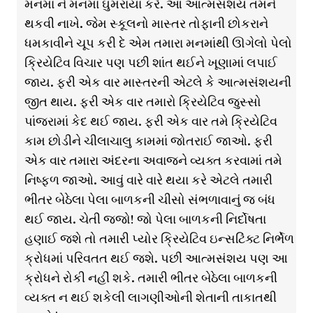
મનમાં ને મનમાં ઘુમરાયા કરે. આ આત્મસંશય તમને
થકવી નાખે. જેમ સ્કૂલનો માસ્તર તોફાની છોકરાને
ધમકાવીને ચૂપ કરી દે એમ તમારા મનમાંથી ઊગેલો પેલો
ક્રિયેટિવ વિચાર પણ પછી શાંત થઈને ખૂણામાં લપાઈ
જાય. ફરી એક વાર માસ્તરની એટલે કે આત્મસંશયની
જીત થાય. ફરી એક વાર તમારો ક્રિયેટિવ જુસ્સો
પાંજરામાં કેદ થઈ જાય. ફરી એક વાર તમે ક્રિયેટિવ
કામ છોડીને ચીલાચાલુ કામમાં જોતરાઈ જાઓ. ફરી
એક વાર તમારા અંદરના અવાજને વ્યક્ત કરવામાં તમે
નિષ્ફળ જાઓ. આવું વારે વારે થયા કરે એટલે તમારી
ભીતર બેઠેલા પેલા બાળકની ચીસો સંભળાવાનું જ બંધ
થઈ જાય. ચેતી જજો! જો પેલા બાળકની નિર્દોષતા
હણાઈ જશે તો તમારી પ્યોર ક્રિયેટિવ ઇન્સટિંંક્ટ નિર્ભેળ
ક્રોધમાં પરિવતત થઈ જશે. પછી આત્મસંશય પણ આ
ક્રોધને રોકી નહીં શકે. તમારી ભીતર બેઠેલા બાળકની
વ્યક્ત ન થઈ શકેલી લાગણીઓની શેતાની તાકાતથી