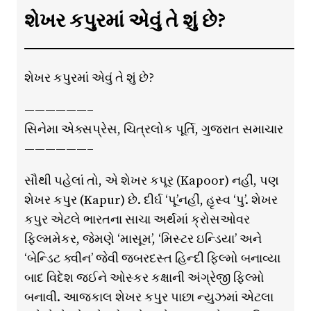
શેખર કપુરમાં એવું તે શું છે?
શેખર કપુરમાં એવું તે શું છે?
——————–
સિનેમા એક્સપ્રેસ, ચિત્રલોક પૂર્તિ, ગુજરાત સમાચાર
——————–
સૌથી પહેલાં તો, એ શેખર કપૂર (Kapoor) નહીં, પણ
શેખર કપુર (Kapur) છે. દીર્ઘ ‘પૂ’નહીં, હૃસ્વ ‘પુ’. શેખર
કપુર એટલે ભારતના સાચા અર્થમાં ક્રોસઓવર
ફિલ્મમેકર, જેમણે ‘માસૂમ’, ‘મિસ્ટર ઇન્ડિયા’ અને
‘બેન્ડિટ ક્વીન’ જેવી જબરદસ્ત હિન્દી ફિલ્મો બનાવ્યા
બાદ વિદેશ જઈને ઓસ્કર કક્ષાની અંગ્રેજી ફિલ્મો
બનાવી. આજકાલ શેખર કપુર પાછા ન્યુઝમાં એટલા