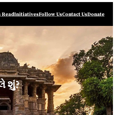
s Read
Initiatives
Follow Us
Contact Us
Donate
 શું?