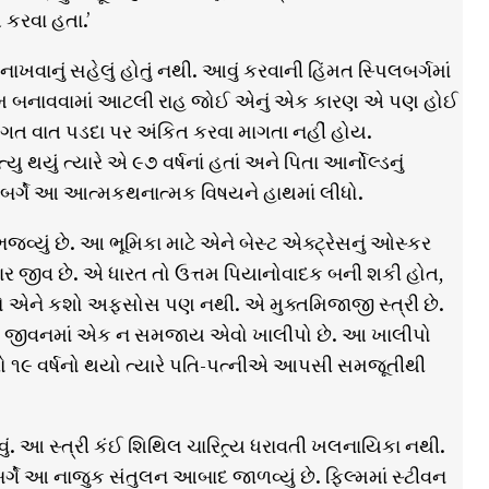
 કરવા હતા.’
ાખવાનું સહેલું હોતું નથી. આવું કરવાની હિંમત સ્પિલબર્ગમાં
આ ફિલ્મ બનાવવામાં આટલી રાહ જોઈ એનું એક કારણ એ પણ હોઈ
ગત વાત પડદા પર અંકિત કરવા માગતા નહીં હોય.
યુ થયું ત્યારે એ ૯૭ વર્ષનાં હતાં અને પિતા આર્નોલ્ડનું
લબર્ગે આ આત્મકથનાત્મક વિષયને હાથમાં લીધો.
જવ્યું છે. આ ભૂમિકા માટે એને બેસ્ટ એક્ટ્રેસનું ઓસ્કર
લાકાર જીવ છે. એ ધારત તો ઉત્તમ પિયાનોવાદક બની શકી હોત,
ાતનો એને કશો અફસોસ પણ નથી. એ મુક્તમિજાજી સ્ત્રી છે.
 એના જીવનમાં એક ન સમજાય એવો ખાલીપો છે. આ ખાલીપો
ીકરો ૧૯ વર્ષનો થયો ત્યારે પતિ-પત્નીએ આપસી સમજૂતીથી
ું. આ સ્ત્રી કંઈ શિથિલ ચારિત્ર્ય ધરાવતી ખલનાયિકા નથી.
બર્ગે આ નાજુક સંતુલન આબાદ જાળવ્યું છે. ફિલ્મમાં સ્ટીવન