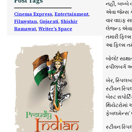
Post Tags
નહીં, બબ્બે
એવા જેમ્સ ક
Cinema Express
, 
Entertainment
, 
વાર વાઇફ સ
Filmystan
, 
Gujarati
, 
Shishir
લેજન્ડ એવા 
Ramawat
, 
Writer’s Space
તમારી ફિલ્
આ ફિલ્મ તમે
બોલો! સાક્ષ
સ્પીલબર્ગ અ
ખેર, સ્પિલબ
સ્ટીવન સ્પિલ
બેસ્ટ સપોર્
થિયેટરોમાં 
ફેબલમેન્સ’
સ્ટીવન સ્પિ