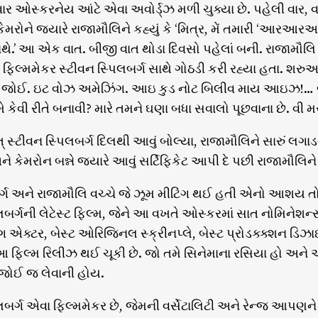
 વાર ઓસ્કરનેય આંટે એવા અવોર્ડ્ઝ મળી ચુક્યા છે. પહેલી વાર,
ેમરોને જ્યારે રાજામૌલિને કહ્યું કે ‘મિત્ર, મેં તમારી ‘આર
ાથે.’ આ એક વાત. બીજી વાત થોડા દિવસો પહેલાં બની. રાજામ
ફિલ્મમેકર સ્ટીવન સ્પિલબર્ગ સાથે ગોઠડી કરી રહ્યા હતા. શરુઆત
મ જોઈ. ઇટ વોઝ અમેઝિંગ. આઇ કુડ નોટ બિલીવ માય આઇઝ!… બ્ય
 કેવી રીતે બનાવી? મારે તમને ઘણા બધા સવાલો પૂછવાના છે. વી મસ
ાત્ સ્ટીવન સ્પિલબર્ગ દિલથી આવું બોલ્યા, રાજામૌલિને સારું લગ
ને કેમરોન બન્ને જ્યારે આવું સર્ટિફિકેટ આપી દે પછી રાજામૌલિ
ર્ગ અને રાજામૌલિ વચ્ચે જે ઝૂમ મીટિંગ થઈ હતી એનો આશય તો ‘ધ
બર્ગની લેટેસ્ટ ફિલ્મ, જેને આ વખતે ઓસ્કરમાં સાત નોમિનેશન્સ મળ્
ટિંગ એક્ટર, બેસ્ટ ઓરિજિનલ સ્ક્રીનપ્લે, બેસ્ટ પ્રોડક્ક્શન 
આ ફિલ્મ રિલીઝ થઈ ચૂકી છે. જો તમે સિનેમાના રસિયા હો અને એમ
 જોઈ જ લેવાની હોય.
લબર્ગ એવા ફિલ્મમેકર છે, જેમની વર્સેટાલિટી અને રેન્જ આપણને ચક