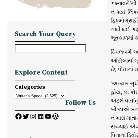
‘જનાવરો’ની ફ
ને ક્યાં ‘લિ
ફિલ્મોગ્રાફ
નથી થઈ ગયુ
Search Your Query
ભૂતકાળમાં ક
S
સ્પિલબર્ગ 
e
ઓટોબાયોગ્ર
a
છે, પોતાનાં 
Explore Content
r
c
‘અત્યાર સુધ
Categories
h
હોય, કાં કો
એટલે વાર્તા
Follow Us
બીજાએ બનાવ્
Facebook
Twitter
Instagram
LinkedIn
YouTube
WordPress
ને મારાં માત
સચ્ચાઈ એવી 
પિતાના ડિવો