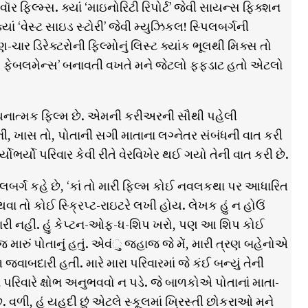
 વૉર ફિલ્મ્સ. ક્યાં ‘માઇનોરિટી રિપોર્ટ’ જેવી સાયન્સ ફિક્શન
યાં ‘વેસ્ટ સાઇડ સ્ટોરી’ જેવી મ્યુઝિકલ! સ્પિલબર્ગની
ર ડિરેક્ટરોની ફિલ્મોનું લિસ્ટ ક્યાંક ભૂલથી મિક્સ તો
‘ધ ફેબલમેન્સ’ બનાવતી વખતે મને જેટલો ફફડાટ હતો એટલો
મકથનાત્મક ફિલ્મ છે. એમની કરીઅરની સૌથી પહેલી
ખાસ તો, પોતાની સગી માતાના લગ્નેતર સંબંધની વાત કરી
્યોભર્યો પરિવાર કેવી રીતે વેરવિખેર થઈ ગયો તેની વાત કરી છે.
િલબર્ગ કહે છે, ‘કાં તો મારી ફિલ્મ કોઈ નવલકથા પર આધારિત
 તો કોઈ સ્ક્રિપ્ટ-રાઇટરે લખી હોય. લેખક હું ન હોઉં
, મારી નહીં. હું કેપ્ટન-ઓફ-ધ-શિપ ખરો, પણ આ શિપ કોઈ
જ મારું પોતાનું હતું. એવંુ જહાજ જે મેં, મારી ત્રણ બહેનોએ
 જવાબદારી હતી. મારે મારા પરિવારમાં જે કંઈ બન્યું તેની
 પરિવારે ક્ષોભ અનુભવવો ન પડે. જે બાળકોએ પોતાનાં માતા-
વળી, હું યહૂદી છું એટલે સ્કૂલમાં ખ્રિસ્તી છોકરાઓ મને