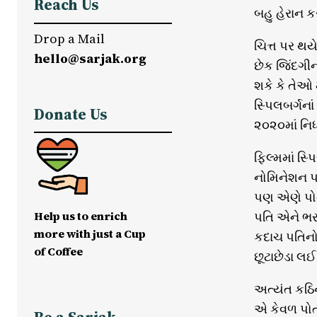
Reach Us
બહુ હેરાન ક
Drop a Mail
ચિત્ત પર થયે
hello@sarjak.org
છેક જિંદગી
શકે કે તેઓ
સ્પિલબર્ગનાં
Donate Us
૨૦૨૦માં નિ
ફિલ્મમાં સ્
નોમિનેશન પણ
પણ એણે પોતા
Help us to enrich
પતિ એને ભર
more with just a Cup
કદાચ પતિનો 
of Coffee
છૂટાછેડા લઈ 
અત્યંત કઠિન
એ કેવળ પોતા