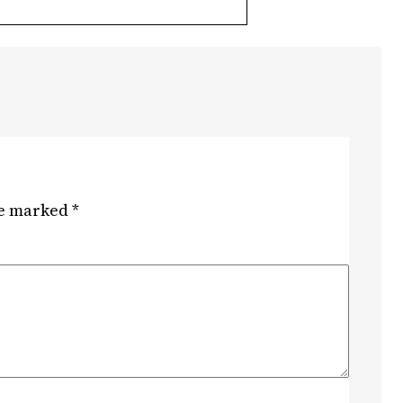
re marked
*