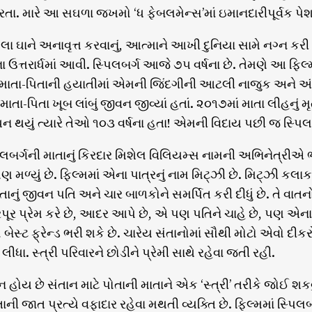
રતા. મારે આ સઘળા જખમો ‘ધ ફેબલમેન્સ’માં ઇમાનદારીપૂર્વક પેશ
લા ઘાને અનાવૃત્ત કરવાનું, આત્માને આખી દુનિયા સામે નગ્ન કરી ન
ના ઉત્તરાર્ધમાં આવી. સ્પિલબર્ગ આજે ૭૫ વર્ષના છે. તેમણે 
 માતા-પિતાની હયાતીમાં એમની જિંદગીની આટલી નાજુક અને અં
 માતા-પિતા ખૂબ લાંબું જીવન જીવ્યાં હતાં. ૨૦૧૭માં માતા લીહનું મૃત્
ધન થયું ત્યારે તેઓ ૧૦૩ વર્ષના હતા! એમની વિદાય પછી જ સ્પિ
પિલબર્ગની માતાનું કિરદાર મિશેલ વિલિયમ્સ નામની અભિનેત્રીએ ભ
 મળ્યું છે. ફિલ્મમાં એના પાત્રનું નામ મિટ્ઝી છે. મિટ્ઝી ક
નું જીવન પતિ અને ચાર બાળકોને સમર્પિત કરી દીધું છે. તે વ
પૂર પ્રેમ કરે છે, આદર આપે છે, એ પણ પતિને ચાહે છે, પણ
બેસ્ટ ફ્રેન્ડ ભરી શકે છે. ચારેય સંતાનોમાં સૌથી મોટો એવો દ
લીધા. સ્ત્રી પરિવારને છોડીને પ્રેમી સાથે રહેવા જતી રહી.
 હોય છે સંતાન માટે પોતાની માતાને એક ‘સ્ત્રી’ તરીકે જોઈ શકવ
ની જાત પ્રત્યે વફાદાર રહેવા મથતી વ્યક્તિ છે. ફિલ્મમાં સ્પિલ