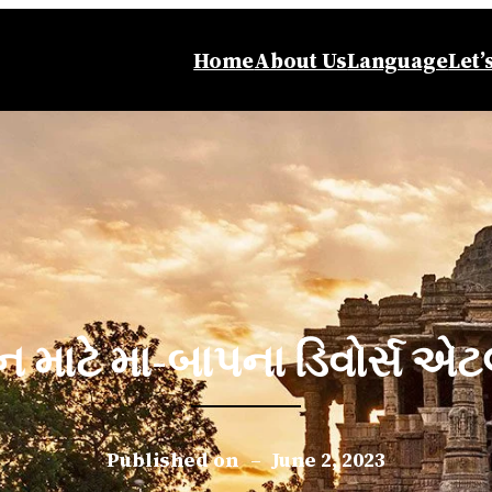
Home
About Us
Language
Let’
ન માટે મા-બાપના ડિવોર્સ એટલે
Published on
–
June 2, 2023