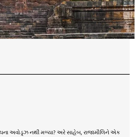
ના અવોડ્ર્ઝ નથી મળ્યા? અરે સાહેબ, રાજામૌલિને એક