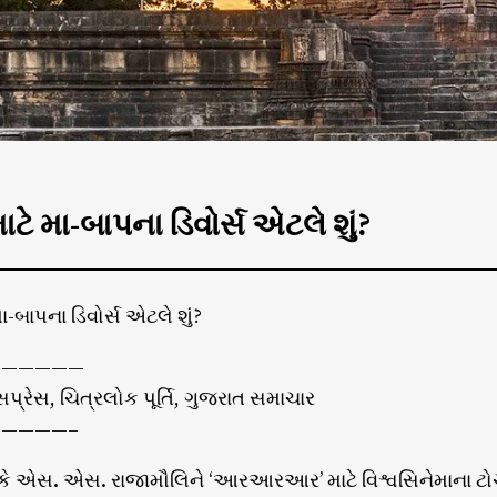
ાટે મા-બાપના ડિવોર્સ એટલે શું?
ા-બાપના ડિવોર્સ એટલે શું?
——————
પ્રેસ, ચિત્રલોક પૂર્તિ, ગુજરાત સમાચાર
————–
 કે એસ. એસ. રાજામૌલિને ‘આરઆરઆર’ માટે વિશ્વસિનેમાના ટોચ