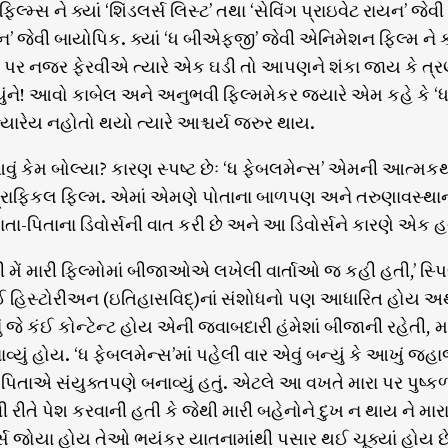
િલ્મ્સ ને ક્યાં ‘શિંડલર્સ લિસ્ટ’ તથા ‘સેવિંગ પ્રાઇવેટ રાયન’ જેવી
ંકન’ જેવી બાયોપિક. ક્યાં ‘ધ બીએફજી’ જેવી એનિમેશન ફિલ્મ ને ક્
ી પર નજર ફેરવીએ ત્યારે એક ઘડી તો આપણને શંકા જાય કે ત્રણ-ચા
ંને! આવો કાબેલ અને અનુભવી ફિલ્મમેકર જ્યારે એમ કહે કે 
્યારેય નહોતો થયો ત્યારે આશ્ચર્ય જરુર થાય.
આવું કેમ બોલ્યા? કારણ સ્પષ્ટ છેઃ ‘ધ ફેબલમેન્સ’ એમની આત્
ાફિકલ ફિલ્મ. એમાં એમણે પોતાના બાળપણ અને તરુણાવસ્થાની, 
માતા-પિતાના ડિવોર્સની વાત કરી છે અને આ ડિવોર્સને કારણે એક હર
ી મેં મારી ફિલ્મોમાં બીજાઓએ લખેલી વાર્તાઓ જ કહી હતી,’ સ્પ
ઈ હિસ્ટોરીઅન (ઇતિહાસવિદ્)નાં સંશોધનો પણ આધારિત હોય અથવા
નું જે કંઈ કોન્ટેન્ટ હોય એની જવાબદારી હંમેશાં બીજાની રહેતી
યું હોય. ‘ધ ફેબલમેન્સ’માં પહેલી વાર એવું બન્યું કે આખું જહા
ા-પિતાએ સંયુક્તપણે બનાવ્યું હતું. એટલે આ વખતે મારા પર પુષ્કળ
રીતે પેશ કરવાની હતી કે જેથી મારી બહેનોને દુખ ન થાય ને મારા
ર્સ જોયા હોય તેઓ ભયંકર યાતનામાંથી પસાર થઈ ચૂક્યાં હોય છે. 