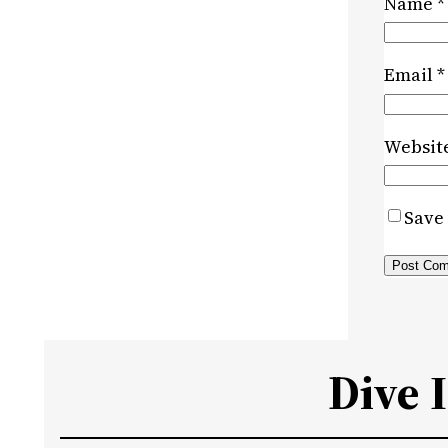
Name
*
Email
*
Websit
Save 
Dive 