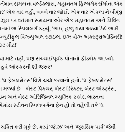
 વર્તમાન સમયના વર્લ્ડક્લાસ, મહાનતમ ફિલ્મમેકર્સમાંના એક
આરઆર’ એક વાર નહીં, બબ્બે વાર જોઈ. એક વાર એકલા ને બીજી
ૌલિ ઝૂમ પર વર્તમાન સમયના ઓર એક મહાનતમ અને લિવિંગ
માં જ સ્પિલબર્ગે કહ્યું, ‘ભાઇ, હજુ ગયા અઠવાડિયે જ મેં
ુટીફુલ વિઝ્યુઅલ સ્ટાઇલ. ઇઝ વોઝ અક્સ્ટ્રાઓર્ડિનરી!
્ટ મીટ!’
ાડવા માટે નહીં, પણ સચ્ચાઈપૂર્વક પોતાનો ફીડબેક આપ્યો.
ને હવે ઓસ્કરની શી જરુર?
 ફેબલમેન્સ’ વિશે ચર્ચા કરવાનો હતો. ‘ધ ફેબલમેન્સ’ –
યાં છે – બેસ્ટ પિક્ચર, બેસ્ટ ડિરેક્ટર, બેસ્ટ એક્ટ્રેસ,
ડિઝાઇન અને બેસ્ટ ઓરિજિનલ મ્યુઝિક સ્કોર. ભારતના
ાંય સ્ટીવન સ્પિલબર્ગના ફેન હો તો વહેલી તકે ‘ધ
િત કરી મૂકે છે. ક્યાં ‘જૉઝ’ અને ‘જુરાસિક પાર્ક’ જેવી