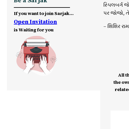
Be a Sarjak
સ્પિલબર્ગ જ
પર જોજો, તે
If you want to join Sarjak…
Open Invitation
– શિશિર રા
is Waiting for you
All t
the ow
relate