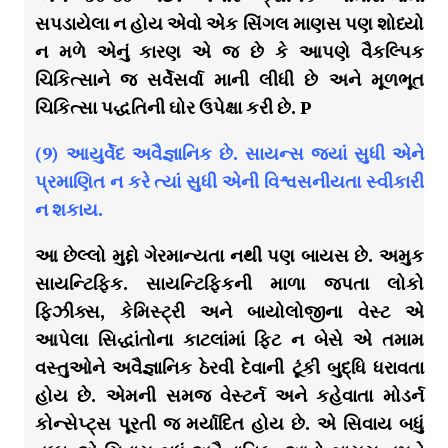
સપડાયેલા ન હોય એવો એક સિંગલ માણસ પણ શોધ્યો
ન મળે એનું કારણ એ જ છે કે આપણે વૈકલ્પિક
ચિકિત્સાને જ સર્વેસર્વા માની લીધી છે અને મૂળભૂત
ચિકિત્સા પદ્ધતિની ઘોર ઉપેક્ષા કરી છે. P
(9) આયુર્વેદ અવૈજ્ઞાનિક છે. સાયન્સ જ્યાં સુધી એને
પ્રમાણિત ન કરે ત્યાં સુધી એની વિશ્વસનીયતા સ્વીકારી
ન શકાય.
આ છેલ્લો મુદ્દો ગેરમાન્યતા નથી પણ બાયસ છે. અમુક
સાયન્ટિફિક. સાયન્ટિફિકની માળા જપતા લોકો
ફિઝીક્સ, કેમિસ્ટ્રી અને બાયોલોજીના વેસ્ટ એ
આપેલા સિદ્ધાંતોના કાટલાંમાં ફિટ ન બેસે એ તમામ
વસ્તુઓને અવૈજ્ઞાનિક ઠેરવી દેવાની ટૂંકી બુદ્ધિ ધરાવતા
હોય છે. એમની સમજ વેસ્ટર્ન અને કહેવાતા મોડર્ન
કોન્સેપ્ટ્સ પૂરતી જ મર્યાદિત હોય છે. એ સિવાય બધું