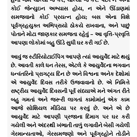
કોઈ જેન્યુઇન અભ્યાસ હોય, ન એને ઊંડાણમાં
સમજવાનો કોઈ પ્રયત્ન હોય; બસ એના વિશે
પૂર્વગ્રહયુક્ત અભિપ્રાયો ઠોકયે રાખવાના, અને પાછું
પોતાને મોટા જાણકાર સમજતા રહેવું – આ વૃત્તિ-પ્રવૃત્તિ
આપણા લોકોમાં બહુ ઊંડે સુધી ઘર કરી ગઈ છે.
આવું જ સ્ટીરિયોટાઈપિંગ આપણે ત્યાં આયુર્વેદ માટે થયું
છે. આવતી કાલે ધન તેરસ, એટલે કે આયુર્વેદના ભગવાન
ધન્વંતરિનો પ્રાગટ્ય દિન છે અને વિશ્વના અનેક દેશોમાં
એ આયુર્વેદ દિવસ તરીકે ઉજવાવાનો છે. એ નિમિત્તે
રાષ્ટ્રીય આયુર્વેદ દિવસની પૂર્વ સંધ્યાએ મને અંગત રીતે
બહુ ગમતાં અને જરૂરી લાગતાં કામોમાંનું એક કામ
આજે સોશિયલ મીડિયા પર કરવું છે. અને એ છે
આયુર્વેદ માટે આપણી પ્રજાના દિમાગ પર ઘર કરી
ગયેલી અને અંદરથી ખંભાતી તાળું લગાવીને બેસી ગયેલી
ગેરમાન્યતાઓ, ગેરસમજણો અને પૂર્વગ્રહોને તોડીને