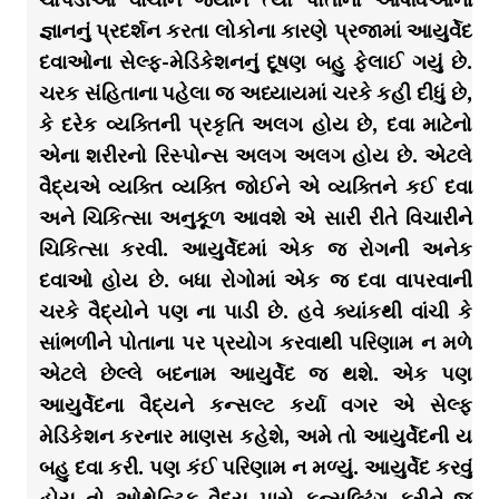
જ્ઞાનનું પ્રદર્શન કરતા લોકોના કારણે પ્રજામાં આયુર્વેદ
દવાઓના સેલ્ફ-મેડિકેશનનું દૂષણ બહુ ફેલાઈ ગયું છે.
ચરક સંહિતાના પહેલા જ અધ્યાયમાં ચરકે કહી દીધું છે,
કે દરેક વ્યક્તિની પ્રકૃતિ અલગ હોય છે, દવા માટેનો
એના શરીરનો રિસ્પોન્સ અલગ અલગ હોય છે. એટલે
વૈદ્યએ વ્યક્તિ વ્યક્તિ જોઈને એ વ્યક્તિને કઈ દવા
અને ચિકિત્સા અનુકૂળ આવશે એ સારી રીતે વિચારીને
ચિકિત્સા કરવી. આયુર્વેદમાં એક જ રોગની અનેક
દવાઓ હોય છે. બધા રોગોમાં એક જ દવા વાપરવાની
ચરકે વૈદ્યોને પણ ના પાડી છે. હવે ક્યાંકથી વાંચી કે
સાંભળીને પોતાના પર પ્રયોગ કરવાથી પરિણામ ન મળે
એટલે છેલ્લે બદનામ આયુર્વેદ જ થશે. એક પણ
આયુર્વેદના વૈદ્યને કન્સલ્ટ કર્યા વગર એ સેલ્ફ
મેડિકેશન કરનાર માણસ કહેશે, અમે તો આયુર્વેદની ય
બહુ દવા કરી. પણ કંઈ પરિણામ ન મળ્યું. આયુર્વેદ કરવું
હોય તો ઓથેન્ટિક વૈદ્ય પાસે કન્સલ્ટિંગ કરીને જ