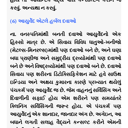
કરવું. અન્યથા ન કરવું.
(6) આયુર્વેદ એટલે હર્બલ દવાઓ
ના. વનસ્પતિમાંથી બનતી દવાઓ આયુર્વેદનો એક
હિસ્સો માત્ર છે. એ સિવાય વિવિધ ધાતુઓ-ખનીજો
(મેટલ્સ-મિનરલ્સ)માંથી પણ દવાઓ બને છે, અને ઘણા
બધા પ્રાણીજ અને સમુદ્રીય દ્રવ્યોમાંથી પણ દવાઓ
બને છે અને વિષદ્રવ્યોમાંથી પણ દવાઓ બને છે. દવાઓ
સિવાય પણ શરીરના ડિટોક્સિફિકેશન માટે હવે સાઉથ
ઇન્ડિયા અને અક્ષય કુમારના કારણે પ્રખ્યાત થયેલું
પંચકર્મ પણ આયુર્વેદ જ છે. જેમ વાહનનું સર્વિસિંગ અને
દિવાળીની સફાઈ હોય એમ શરીરને પણ સમયાંતરે
ક્લિનિંગ સર્વિસિંગની જરૂર હોય. એ પંચકર્મ પણ
આયુર્વેદનું એક શાનદાર, જાનદાર અંગ છે. અગેઇન, આ
બધાને લગતી સલાહ વૈદ્યને કન્સલ્ટ કરીને એમની