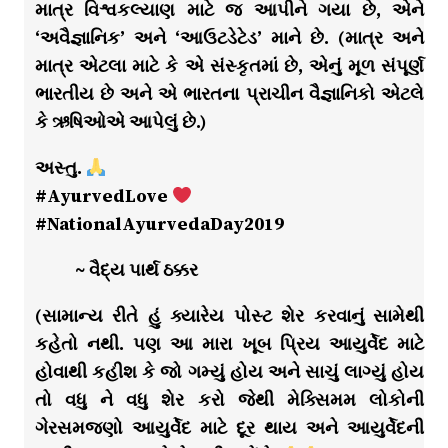
માત્ર વિશ્વકલ્યાણ માટે જ આપીને ગયા છે, એને
‘અવૈજ્ઞાનિક’ અને ‘આઉટડેટેડ’ માને છે. (માત્ર અને
માત્ર એટલા માટે કે એ સંસ્કૃતમાં છે, એનું મૂળ સંપૂર્ણ
ભારતીય છે અને એ ભારતના પ્રાચીન વૈજ્ઞાનિકો એટલે
કે ઋષિઓએ આપેલું છે.)
અસ્તુ.
#AyurvedLove
#NationalAyurvedaDay2019
~ વૈદ્ય પાર્થ ઠક્કર
(સામાન્ય રીતે હું ક્યારેય પોસ્ટ શેર કરવાનું સામેથી
કહેતો નથી. પણ આ મારા ખૂબ પ્રિય આયુર્વેદ માટે
હોવાથી કહીશ કે જો ગમ્યું હોય અને સાચું લાગ્યું હોય
તો વધુ ને વધુ શેર કરો જેથી મેક્સિમમ લોકોની
ગેરસમજણો આયુર્વેદ માટે દૂર થાય અને આયુર્વેદની