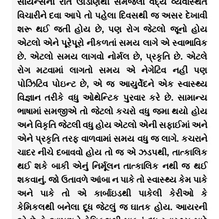
સાયન્સની રીતે ઊંડાણથી સમજેલા વૈદ્ય વ્યવસ્થિત
વિચારીને દવા આપે તો પહેલા દિવસથી જ અસર દેખાવી
શરૂ થઈ જતી હોય છે, પણ રોગ જેટલો જૂનો હોય
એટલો એને પૂરેપૂરો નીકળતાં સમય લાગે એ સ્વાભાવિક
છે. એટલો સમય લાગવો નોર્મલ છે, પ્રકૃતિ છે. એટલે
રોગ મટવામાં લાગતો સમય એ નેગેટિવ નહીં પણ
પોઝિટિવ પોઇન્ટ છે, એ જ આયુર્વેદને એક સ્વાસ્થ્ય
વિજ્ઞાન તરીકે વધુ ઓથેન્ટિક પુરવાર કરે છે. સામાન્ય
ભાષામાં સમજીએ તો જેટલો કચરો વધુ જમા થયો હોય
અને વિકૃતિ જેટલી વધુ હોય એટલો એની સફાઈમાં અને
એને પ્રકૃતિ તરફ વાળવામાં સમય વધુ જ લાગે. કચરાને
ચાદર નીચે દબાવવો હોય તો જ એ ઝડપથી, તાત્કાલિક
થઈ શકે બાકી એનું નિર્મૂલન તાત્કાલિક નથી જ થઈ
શકવાનું. જો ઉતાવળે આંબા ન પાકે તો સ્વાસ્થ્ય કેમ પાકે
અને પાકે તો એ કાર્બાઇડથી પાકેલી કેરીઓ કે
કેમિકલથી બનેલા દૂધ જેટલું જ ઘાતક હોય. આયરની