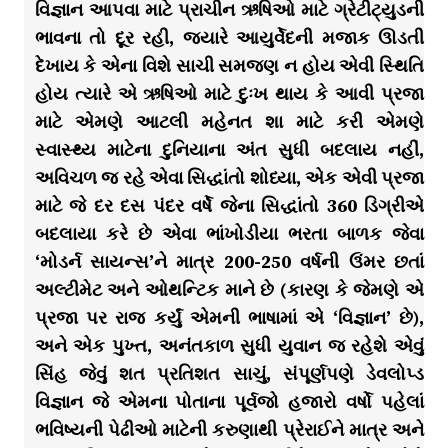
વિજ્ઞાન આપવા માટે પ્રાચીન ઋષિઓ માટે ગ્રેટીટ્યુડની
ભાવના તો દૂર રહી, જ્યારે આયુર્વેદની મજાક ઊડતી
દેખાય કે એના વિશે સાચી સમજણ ન હોય એવી સ્થિતિ
હોય ત્યારે એ ઋષિઓ માટે દુઃખ થાય કે આવી પ્રજા
માટે એમણે આટલી મહેનત શા માટે કરી એમણે
સ્વાસ્થ્ય માટેના દુનિયાના અંત સુધી બદલાય નહીં,
અવિચળ જ રહે એવા સિદ્ધાંતો શોધ્યા, એક એવી પ્રજા
માટે જે દર દસ પંદર વર્ષે જેના સિદ્ધાંતો 360 ડિગ્રીએ
બદલાયા કરે છે એવા ભાંખોડીયા ભરતા બાળક જેવા
‘મોડર્ન સાયન્સ’ને માત્ર 200-250 વર્ષની ઉંમર છતાં
અલ્ટીમેટ અને ઓથન્ટિક માને છે (કારણ કે જેમણે એ
પ્રજા પર રાજ કર્યું એમની ભાષામાં એ ‘વિજ્ઞાન’ છે),
અને એક પુખ્ત, અનંતકાળ સુધી યુવાન જ રહેશે એવું
સિંહ જેવું શત પ્રતિશત સાચું, સંપૂર્ણપણે ડેવલોપ્ડ
વિજ્ઞાન જે એમના પોતાના પૂર્વજો હજારો વર્ષો પહેલાં
ભવિષ્યની પેઢીઓ માટેની કરુણાથી પ્રેરાઈને માત્ર અને