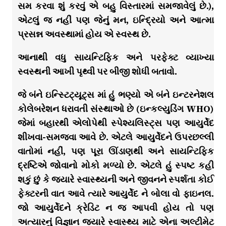
સમ કરવા શું કરવું એ બહુ વિસ્તારમાં સમજાવેલું છે.),
એટલું જ નહીં પણ જેનું મન, ઇન્દ્રિયો અને આત્મા
પ્રસન્ન અવસ્થામાં હોય એ સ્વસ્થ છે.
આનાથી વધુ સાયન્ટિફિક અને પરફેક્ટ વ્યાખ્યા
સ્વસ્થની આખી પૃથ્વી પર બીજી શોધી બતાવો.
જે બંને ઇન્સ્ટિટ્યૂટ્સ માં હું ભણ્યો એ બંને ઇન્ટરનેશલ
કોલેબરેશન ધરાવતી સંસ્થાઓ છે (ઇન્કલ્યુડિંગ WHO)
જેમાં બહારથી એલોપેથી સ્પેશ્યલિસ્ટ્સ પણ આયુર્વેદ
શીખવા-સમજવા આવે છે. એટલે આયુર્વેદને ઉપરછલ્લી
વાતોમાં નહીં, પણ પૂરા ઊંડાણથી અને સાયન્ટિફિક
દ્રષ્ટિએ જોવાનો મોકો મળ્યો છે. એટલે હું સ્પષ્ટ કહી
શકું છું કે જ્યારે સ્વાસ્થ્યની અને જીવનને સ્પર્શતા કોઈ
ફેક્ટરની વાત આવે ત્યારે આયુર્વેદ ને બોલા વો ફાઇનલ.
જો આયુર્વેદને ક્રેડિટ ન જ આપવી હોય તો પણ
અત્યારનું વિજ્ઞાન જ્યારે સ્વાસ્થ્ય માટે એના અલ્ટીમેટ