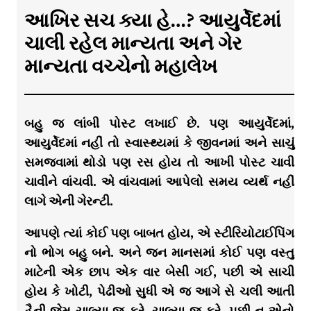
આખિર સચ ક્યા હે…? આયુર્વેદમાં
ચાલી રહેલ માન્યતા અને ગેર
માન્યતા વચ્ચેનો મહાલેખ
બહુ જ લાંબી પોસ્ટ લખાઈ છે. પણ આયુર્વેદમાં,
આયુર્વેદમાં નહીં તો સ્વાસ્થ્યમાં કે જીવનમાં અને સાચું
સમજવામાં થોડો પણ રસ હોય તો આખી પોસ્ટ ચાવી
ચાવીને વાંચવી. એ વાંચવામાં આપેલો સમય વ્યર્થ નહીં
લાગે એની ગેરન્ટી.
આપણે ત્યાં કોઈ પણ બાબત હોય, એ સ્ટીરિયોટાઈપિંગ
નો ભોગ બહુ બને. અને જન માનસમાં કોઈ પણ વસ્તુ
માટેની એક છાપ એક વાર બેસી ગઈ, પછી એ સાચી
હોય કે ખોટી, પેઢીઓ સુધી એ જ આગે સે ચલી આતી
હૈની જેમ ચાલ્યા જ કરે, ચાલ્યા જ કરે. પછી ન એનો