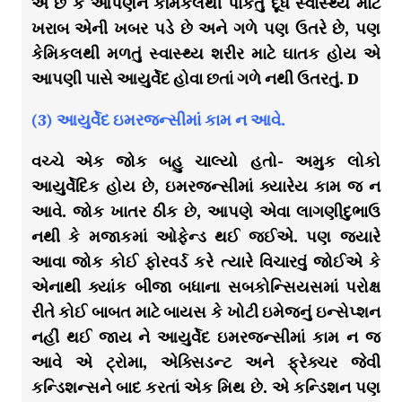
એ છે કે આપણને કેમિકલથી પાકતું દૂધ સ્વાસ્થ્ય માટે
ખરાબ એની ખબર પડે છે અને ગળે પણ ઉતરે છે, પણ
કેમિકલથી મળતું સ્વાસ્થ્ય શરીર માટે ઘાતક હોય એ
આપણી પાસે આયુર્વેદ હોવા છતાં ગળે નથી ઉતરતું. D
(3) આયુર્વેદ ઇમરજન્સીમાં કામ ન આવે.
વચ્ચે એક જોક બહુ ચાલ્યો હતો- અમુક લોકો
આયુર્વેદિક હોય છે, ઇમરજન્સીમાં ક્યારેય કામ જ ન
આવે. જોક ખાતર ઠીક છે, આપણે એવા લાગણીદુભાઉ
નથી કે મજાકમાં ઓફેન્ડ થઈ જઈએ. પણ જ્યારે
આવા જોક કોઈ ફોરવર્ડ કરે ત્યારે વિચારવું જોઈએ કે
એનાથી ક્યાંક બીજા બધાના સબકોન્સિયસમાં પરોક્ષ
રીતે કોઈ બાબત માટે બાયસ કે ખોટી ઇમેજનું ઇન્સેપ્શન
નહીં થઈ જાય ને આયુર્વેદ ઇમરજન્સીમાં કામ ન જ
આવે એ ટ્રોમા, એક્સિડન્ટ અને ફ્રેક્ચર જેવી
કન્ડિશન્સને બાદ કરતાં એક મિથ છે. એ કન્ડિશન પણ