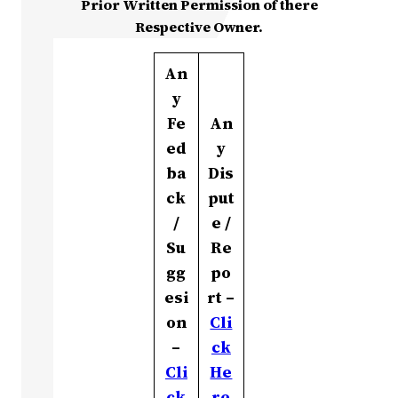
Prior Written Permission of there
Respective Owner.
An
y
Fe
An
ed
y
ba
Dis
ck
put
/
e /
Su
Re
gg
po
esi
rt –
on
Cli
–
ck
Cli
He
ck
re