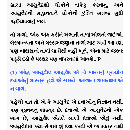
સાચા આયુર્વેદથી લોકોને વાકેફ કરવાનું, અને
આયુર્વેદની મહાનતાને લોકોની કુંઠિત સમજ સુધી
પહોંચાડવાનું કામ.
તો ચાલો, એક એક કરીને ખંભાતી તાળાં ખોલતાં જઈએ.
ગેરમાન્યતા અને ગેરસમજણના તાળાં માટે ચાવી આવશે,
પણ બાયસનાં તાળાં ચાવીથી નહીં ખૂલે, એના માટે જરૂર
પડ્યે દંડો કે પથ્થર પણ વાપરવામાં આવશે.. P
(1) ઓહ આયુર્વેદ! આયુર્વેદ એ તો ભારતનું પ્રાચીન
દવાઓનું શાસ્ત્ર. હશે એ સમયે. આજના જમાનામાં એ
ન ચાલે.
પહેલી વાત તો એ કે આયુર્વેદ એ દવાઓનું વિજ્ઞાન નથી,
પણ જીવનનું શાસ્ત્ર છે. દવાઓ એ આયુર્વેદનો એક
ભાગ છે, આયુર્વેદ એટલે ખાલી દવાઓ એવું નથી.
આયુર્વેદમાં ક્યા રોગમાં શું દવા કરવી એ જ માત્ર નથી