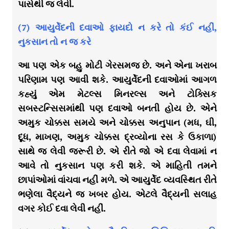
પાસેથી જ લેવી.
(7) આયુર્વેદની દવાઓ ફાયદો ન કરે તો કંઈ નહીં,
નુકસાન તો ન જ કરે
આ પણ એક બહુ મોટી ગેરસમજ છે. અને એના ખરાબ
પરિણામ પણ આવી શકે. આયુર્વેદની દવાઓમાં આગળ
કહ્યું એમ મેટલ્સ મિનરલ્સ અને ટોક્સિક
સબસ્ટન્સિસમાંથી પણ દવાઓ બનતી હોય છે. એને
અમુક ચોક્કસ સમયે અને ચોક્કસ અનુપાન (મધ, ઘી,
દૂધ, માખણ, અમુક ચોક્કસ દ્રવ્યોના રસ કે ઉકાળા)
સાથે જ લેવી જરૂરી છે. એ રીતે જો એ દવા લેવામાં ન
આવે તો નુકસાન પણ કરી શકે. એ માહિતી તમને
છાપાંઓમાં વાંચવા નહીં મળે. એ આયુર્વેદ વ્યવસ્થિત રીતે
ભણેલા વૈદ્યને જ ખબર હોય. એટલે વૈદ્યની સલાહ
વગર કોઈ દવા લેવી નહીં.