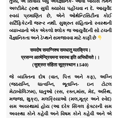
તુક્કા, એ સિવાય બધું અવૈજ્ઞાનિક- આવો બાયસ તમને
અલ્ટીમેટ ટ્રુથ સુધી ક્યારેય પહોંચવા ન દે. આયુર્વેદ
સ્વયં પ્રમાણિત છે, એને ઓથેન્ટિસિટીના કોઈ
સર્ટિફિકેટની જરૂર નથી. સુશ્રુત સંહિતાનો સ્વસ્થની
વ્યાખ્યાનો એક એકલો શ્લોક જ આયુર્વેદની સો ટચની
વૈજ્ઞાનિકતા અને ડેપ્થને સમજાવવા માટે કાફી છે
समदोष समाग्निश्च समधातु मलक्रिय।
प्रसन्न आत्मेन्द्रियमना स्वस्थ इति अभिधीयते।।
(सुश्रुत संहिता सूत्रस्थान 1540)
જે વ્યક્તિના દોષ (વાત, પિત્ત અને કફ), અગ્નિ
(જઠરાગ્નિ, ધાત્વગ્નિ, ભૂતાગ્નિ- ઇન ટોટલ
મેટાબોલિઝમ), ધાતુઓ (રસ, રક્ત,માંસ, મેદ, અસ્થિ,
મજ્જા, શુક્ર), મલક્રિયાઓ (મલ,મૂત્ર અને સ્વેદ)
સમ અવસ્થામાં હોય (આ દરેક સિંગલ ફેક્ટરની સમ
અવસ્થા કોને કહેવી અને વિષમ કોને કહેવી અને એ