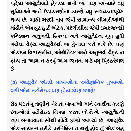
પહેલાં આયુર્વેદથી હેન્ડલ થતી જ, પણ અત્યારે વધુ
સુવિધાઓ અને ઉપકરણોના કારણે વધુ સગવડતાપૂર્વક
થાય છે. બાકી શરદી-તાવ જેવી સામાન્ય બીમારીઓથી
માંડીને એક્યુટ હાર્ટ એટેક, પેરેલીસીસ જેવી ઇમરજન્સી
કન્ડિશન અનુભવી, સ્કિલ્ડ અને આયુર્વેદના મૂળ સુધી
ગયેલા વૈદ્ય આયુર્વેદથી જ હેન્ડલ કરી શકે છે. પણ
એકદમ વિશ્વસનીય, ઓથેન્ટિક અને અનુભવી વૈદ્ય ન
હોય તો આમ ન કરવું આમ જનતા માટે વધુ પ્રિફરેબલ
છે.
(4) આયુર્વેદ એટલે બાબાઓના અવૈજ્ઞાનિક તુક્કાઓ.
વળી એમાં સ્ટીરોઇડ પણ હોય કોણ જાણે!
રોડ પર તંબુ તાણીને બેસતા બાબાઓ અને સ્વાર્થના કારણે
દવાઓમાં સ્ટીરોઇડ મિક્સ કરતા લોકોએ આયુર્વેદની
છાપ બગાડવામાં સૌથી મોટો ફાળો આપ્યો છે. આયુર્વેદ
એક સાયન્સ તરીકે પ્રતિષ્ઠિત ન થયું હોવાનું એક બહુ