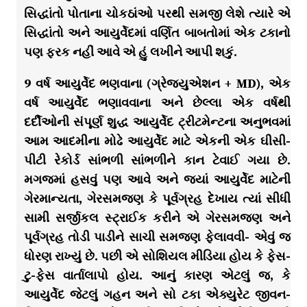
સિદ્ધાંતો પોતાના ચોકઠાંઓ પરથી સમજી લેશે ત્યારે એ
સિદ્ધાંતો અને આયુર્વેદમાં વર્ણિત બાબતોમાં એક ટકાનો
પણ ફરક નહીં આવે એ હું લખીને આપી શકું.
9 વર્ષ આયુર્વેદ ભણવાના (ગ્રેજ્યુએશન + MD), એક
વર્ષ આયુર્વેદ ભણાવવાના અને છેલ્લા એક વર્ષથી
દર્દીઓની સંપૂર્ણ શુદ્ધ આયુર્વેદ ટ્રીટમેન્ટના અનુભવમાં
આમ આદમીના મોઢે આયુર્વેદ માટે એકની એક ઘીસી-
પીટી રેકોર્ડ સાંભળી સાંભળીને કાન ટેવાઈ ગયા છે.
મગજમાં હસવું પણ આવે અને જ્યાં આયુર્વેદ માટેની
ગેરમાન્યતા, ગેરસમજણ કે પૂર્વગ્રહ દેખાય ત્યાં સીધી
સામી સર્જીકલ સ્ટ્રાઈક કરીને એ ગેરસમજણ અને
પૂર્વગ્રહ તોડી પાડીને સાચી સમજણ ફેલાવવી- એવું જ
ધોરણ રાખ્યું છે. પછી એ સોશિયલ મીડિયા હોય કે ફેસ-
ટુ-ફેસ વાર્તાલાપો હોય. આનું કારણ એટલું જ, કે
આયુર્વેદ જેટલું ગહન અને સો ટકા એક્યુરેટ જીવન-