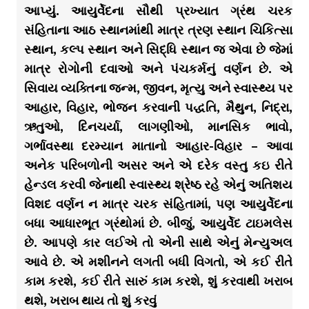
આપ્યું. આયુર્વેદના સૌથી પ્રખ્યાત ગ્રંથ ચરક
સંહિતાના આઠ સ્થાનમાંથી માત્ર ત્રણ સ્થાન ચિકિત્સા
સ્થાન, કલ્પ સ્થાન અને સિદ્ધિ સ્થાન જ એવા છે જેમાં
માત્ર રોગોની દવાઓ અને પંચકર્મનું વર્ણન છે. એ
સિવાય વ્યક્તિના જન્મ, જીવન, મૃત્યુ અને સ્વાસ્થ્ય પર
આહાર, વિહાર, ભોજન કરવાની પદ્ધતિ, મૈથુન, નિદ્રા,
ઋતુઓ, દિનચર્યા, લાગણીઓ, માનસિક ભાવો,
ગર્ભાવસ્થા દરમ્યાન માતાનો આહાર-વિહાર – આવા
અનેક પરિબળોની અસર અને એ દરેક વસ્તુ કઇ રીતે
હેન્ડલ કરવી જેનાથી સ્વાસ્થ્ય શ્રેષ્ઠ રહે એનું અતિશય
વિશદ વર્ણન ન માત્ર ચરક સંહિતામાં, પણ આયુર્વેદના
બધા આધારભૂત ગ્રંથોમાં છે. બીજું, આયુર્વેદ ટાઇમલેસ
છે. આપણે કાર લઈએ તો એની સાથે એનું મેન્યુઅલ
આવે છે. એ મશીનને લગતી બધી વિગતો, એ કઈ રીતે
કામ કરશે, કઈ રીતે સારું કામ કરશે, શું કરવાથી ખરાબ
થશે, ખરાબ થાય તો શું કરવું