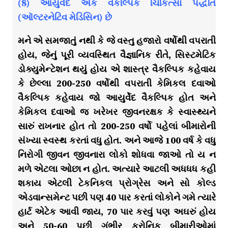
(8) આયુર્વેદ એક વૈકલ્પિક ચિકિત્સા પદ્ધતિ
(ઑલ્ટરનેટિવ મેડિસિન) છે
મને એ સમજાતું નથી કે જે વસ્તુ હજારો વર્ષોથી વપરાતી
હોય, જેનું પૂરી વ્યવસ્થિત વૈજ્ઞાનિક રીતે, સિસ્ટમેટિક
ડોક્યુમેન્ટેશન થયું હોય એ શાસ્ત્ર વૈકલ્પિક કહેવાય
કે છેલ્લા 200-250 વર્ષોથી વપરાતી કેમિકલ દવાઓ
વૈકલ્પિક કહેવાય જો આયુર્વેદ વૈકલ્પિક હોત અને
કેમિકલ દવાઓ જ ખરેખર જીવનરક્ષક કે સ્વાસ્થ્યને
સારું રાખનાર હોત તો 200-250 વર્ષો પહેલાં બીમારોની
સંખ્યા સ્વસ્થ કરતાં વધુ હોત. અને આજે 100 વર્ષ કે વધુ
નિરોગી જીવન જીવનારા લોકો શોધવા જાઓ તો ય ન
મળે એટલા ઓછા ન હોત. અત્યારે આટલી અધધધ કહી
શકાય એટલી ટેકનિકલ પ્રોગ્રેસ અને સો કોલ્ડ
એડવાન્સમેન્ટ પછી પણ 40 પાર કરતાં લોકોને ગમે ત્યારે
હાર્ટ એટેક આવી જાય, 70 પાર કરવું પણ અઘરું હોય
અને 50-60 પછી ગંભીર ક્રોનિક બીમારીઓમાં