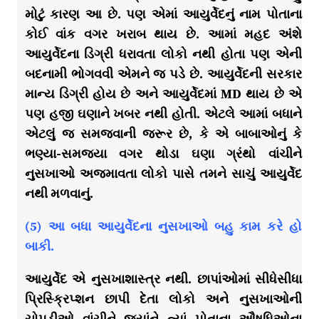
મોટું કારણ આ છે. પણ એમાં આયુર્વેદનું નામ પોતાના
કોઈ વાંક વગર ખરાબ થાય છે. આમાં મહદ અંશે
આયુર્વેદના ડિગ્રી ધરાવતા લોકો નથી હોતા પણ એની
બદનામી ભોગવવી એમને જ પડે છે. આયુર્વેદની સરકાર
માન્ય ડિગ્રી હોય છે અને આયુર્વેદમાં MD થાય છે એ
પણ હજી ઘણાને ખબર નથી હોતી. એટલે આમાં બધાને
એટલું જ સમજવાની જરૂર છે, કે એ બાબાઓનું કે
ભણ્યા-સમજ્યા વગર થોડા ઘણા ગ્રંથો વાંચીને
નુસખાઓ અજમાવતા લોકો પાસે તમને સાચું આયુર્વેદ
નથી મળવાનું.
(5) આ બધા આયુર્વેદના નુસખાઓ બહુ કામ કરે હો
બાકી.
આયુર્વેદ એ નુસખાશાસ્ત્ર નથી. છાપાંઓમાં સીધેસીધા
પ્રિસ્ક્રિપ્શન છાપી દેતા લોકો અને નુસખાઓની
ચોપડીઓ વાંચીને જ્યાંને ત્યાં પોતાના ઔષધિઓના