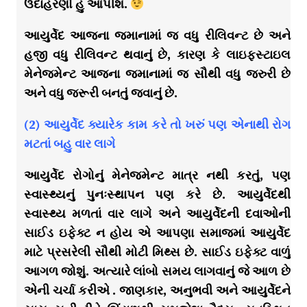
ઉદાહરણો હું આપીશ.
આયુર્વેદ આજના જમાનામાં જ વધુ રીલિવન્ટ છે અને
હજી વધુ રીલિવન્ટ થવાનું છે, કારણ કે લાઇફસ્ટાઇલ
મેનેજમેન્ટ આજના જમાનામાં જ સૌથી વધુ જરુરી છે
અને વધુ જરૂરી બનતું જવાનું છે.
(2) આયુર્વેદ ક્યારેક કામ કરે તો ખરું પણ એનાથી રોગ
મટતાં બહુ વાર લાગે
આયુર્વેદ રોગોનું મેનેજમેન્ટ માત્ર નથી કરતું, પણ
સ્વાસ્થ્યનું પુનઃસ્થાપન પણ કરે છે. આયુર્વેદથી
સ્વાસ્થ્ય મળતાં વાર લાગે અને આયુર્વેદની દવાઓની
સાઈડ ઇફેક્ટ ન હોય એ આપણા સમાજમાં આયુર્વેદ
માટે પ્રસરેલી સૌથી મોટી મિથ્સ છે. સાઈડ ઇફેક્ટ વાળું
આગળ જોશું. અત્યારે લાંબો સમય લાગવાનું જે આળ છે
એની ચર્ચા કરીએ . જાણકાર, અનુભવી અને આયુર્વેદને