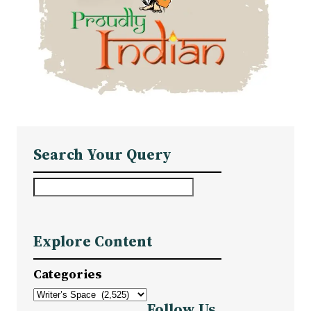
Search Your Query
S
e
a
Explore Content
r
c
Categories
h
Follow Us