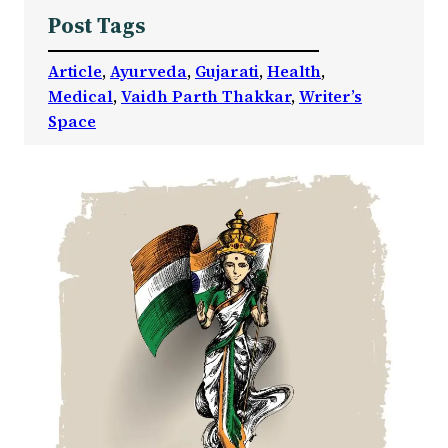
Post Tags
Article
, 
Ayurveda
, 
Gujarati
, 
Health
, 
Medical
, 
Vaidh Parth Thakkar
, 
Writer’s
Space