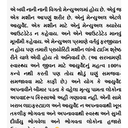
એ બધી નાની નાની વિગતો મેન્યુઅલમાં હોય છે. એવું જ
એક મશીન આપણું શરીર છે. એનું મેન્યુઅલ એટલે
આયુર્વેદ. એક મશીન માટે એનું મેન્યુઅલ ક્યારેય
આઉટડેટેડ ન કહેવાય. અને એને આઉટડેટેડ માનવું
મૂર્ખામી કહેવાય. એ મેન્યુઅલ પ્રમાણે વર્તવું ફરજીયાત
ન હોય પણ તમારી પ્રાયોરિટી મશીન લાંબો ટાઈમ શ્રેષ્ઠ
રીતે ચાલે એવી હોય તો અનિવાર્ય છે. (આ સરખામણી
સ્વાસ્થ્ય અને જીવન માટે આયુર્વેદનું મહત્વ 100%
કન્વે નથી કરતી પણ તોય થોડું ઘણું સમજવા-
સમજાવવા માટે કાફી છે.) અને યોગ કે આયુર્વેદ
અપનાવીને બીમાર પડતા કે વહેલા મૃત્યુ પામતા લોકોના
અપવાદરૂપ કિસ્સાઓ અહીં ગણાવવા નહીં. એની સામે
ખરાબ લાઇફસ્ટાઇલ અને આયુર્વેદ ન અપનાવવાથી ખૂબ
તકલીફ ભોગવતા અને અપનાવવાથી સ્વસ્થ અને સુખી
દીર્ઘાયુ ભોગવેલા અને ભોગવતા લોકોના હજારો