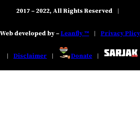
2017 – 2022, All Rights Reserved
|
Web developed by –
Leanfly ™
Privacy Plic
|
Disclaimer
Donate
|
|
|