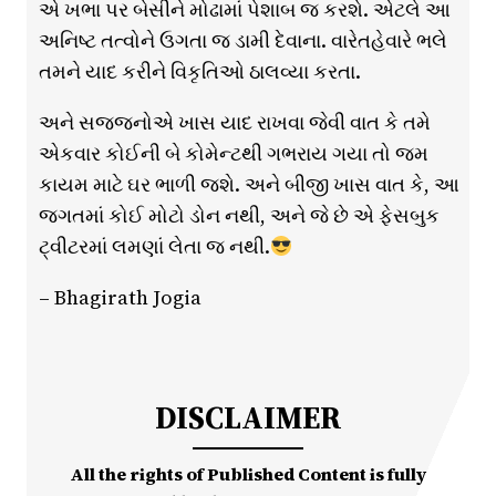
એ ખભા પર બેસીને મોઢામાં પેશાબ જ કરશે. એટલે આ
અનિષ્ટ તત્વોને ઉગતા જ ડામી દેવાના. વારેતહેવારે ભલે
તમને યાદ કરીને વિકૃતિઓ ઠાલવ્યા કરતા.
અને સજ્જનોએ ખાસ યાદ રાખવા જેવી વાત કે તમે
એકવાર કોઈની બે કોમેન્ટથી ગભરાય ગયા તો જમ
કાયમ માટે ઘર ભાળી જશે. અને બીજી ખાસ વાત કે, આ
જગતમાં કોઈ મોટો ડોન નથી, અને જે છે એ ફેસબુક
ટ્વીટરમાં લમણાં લેતા જ નથી.
– Bhagirath Jogia
DISCLAIMER
All the rights of Published Content is fully