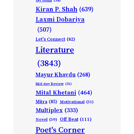
Jay Gohil
(38)
Kiran P. Shah
(639)
Laxmi Dobariya
(507)
Let's Connect
(82)
Literature
(3843)
Mayur Khavdu
(268)
Mid-day Review
(31)
Mital Khetani
(464)
Mitra
(85)
Motivational
(51)
Multiplex
(333)
Off Beat
(111)
Novel
(59)
Poet's Corner