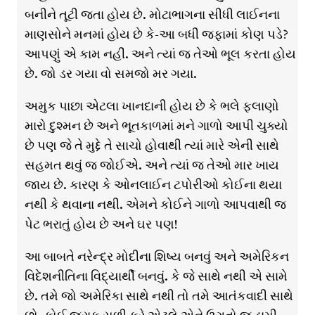
બનીને તૂટી જતા હોય છે. મોટાભાગના સીધી લાઈનના
માણસોને મનમાં હોય છે કે-આ બધી જફામાં કોણ પડે?
આપણું એ કામ નહીં. અને ત્યાં જ તેઓ ભૂલ કરતા હોય
છે. જો ડર ગયા વો સમજો મર ગયા.
અમુક પાછા એટલા ખાનદાની હોય છે કે ભલે ફલાણો
મારો દુશ્મન છે અને ભૂતકાળમાં મને ગાળો આપી ચુક્યો
છે પણ જે તે મુદ્દે તે સાચો હોવાથી ત્યાં મારે એની સાથે
સહમત થવું જ જોઈએ. અને ત્યાં જ તેઓ માર ખાય
જાય છે. કારણ કે ઓનલાઈન ટપોરીઓ કોઈના થયા
નથી કે થવાના નથી. એમને કોઈને ગાળો આપવાથી જ
પેટ ભરાતું હોય છે અને ઘર પણ!
આ બાબતે નરેન્દ્ર મોદીના શિષ્ય બનવું અને અમેરિકન
વિદેશનીતિના વિદ્યાર્થી બનવું. કે જે સાથે નથી એ સામે
છે. તમે જો અમેરિકા સાથે નથી તો તમે આતંકવાદી સાથે