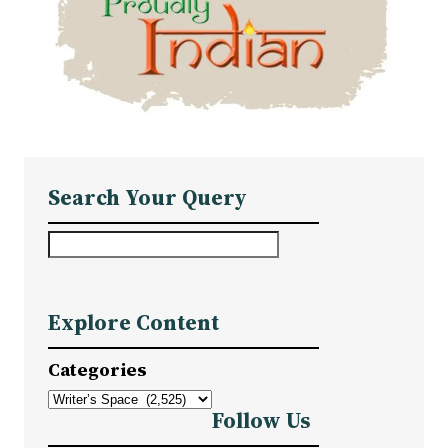
Search Your Query
S
e
a
Explore Content
r
c
Categories
h
Follow Us