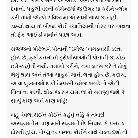
છો. કોઈ જરાક સળી કરે એટલે એને ઉગતો જ ડામી
દેવાનો. પહેલીવારની કોમેન્ટમાં જ ઉગ્ર ઘા કરીને બ્લોક
કરી નાખો એટલે ભવિષ્યમાં એ સામો થાય જ નહીં.
ડાહ્યો થાય તો બીજા કોઈ પંચાતિયાની પોસ્ટ પર અથવા
તો ફેક આઈડી બનીને પાછો આવે.
સજ્જનો મોટેભાગે પોતાની “ઇમેજ” બગડવાથી ડરતા
હોય છે, હકીકતમાં તો ટ્રોલીયાઓની પોતાની જ કોઈ
ઇમેજ હોતી નથી. તમાશો કરીને, નંગા ડાન્સ કરે ને ટોળું
ભેગું થાય એને તેઓ ચાહકો માની લેતા હોય છે. કદાચ,
આવા લુખ્ખાઓ થકી ટેમ્પરરી ઇમેજ બગડે તો એની
ચિંતા ના કરવી. થોડા જ સમયમાં લોકો સમજી જશે કે
સાચું કોણ અને કોણ ખોટું!
બહુ વેવલા થઈને કોઈને કહેવું નહિ કે તમારી
અસહમતીમાં પણ મારી સહમતી છે. સિવાય કે પર્સનલ
દોસ્તી હોય. પોપ્યુલર બનવા કોઈને માથે ચડવા દેશો તો