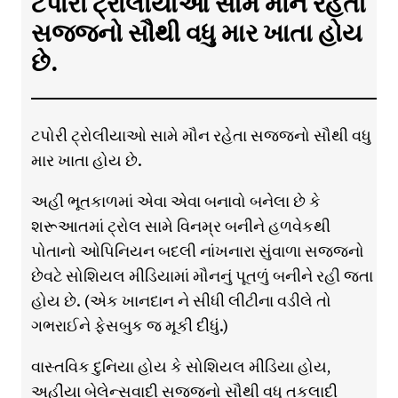
ટપોરી ટ્રોલીયાઓ સામે મૌન રહેતા
સજ્જનો સૌથી વધુ માર ખાતા હોય
છે.
ટપોરી ટ્રોલીયાઓ સામે મૌન રહેતા સજ્જનો સૌથી વધુ
માર ખાતા હોય છે.
અહીં ભૂતકાળમાં એવા એવા બનાવો બનેલા છે કે
શરૂઆતમાં ટ્રોલ સામે વિનમ્ર બનીને હળવેકથી
પોતાનો ઓપિનિયન બદલી નાંખનારા સુંવાળા સજ્જનો
છેવટે સોશિયલ મીડિયામાં મૌનનું પૂતળું બનીને રહી જતા
હોય છે. (એક ખાનદાન ને સીધી લીટીના વડીલે તો
ગભરાઈને ફેસબુક જ મૂકી દીધું.)
વાસ્તવિક દુનિયા હોય કે સોશિયલ મીડિયા હોય,
અહીંયા બેલેન્સવાદી સજ્જનો સૌથી વધુ તકલાદી