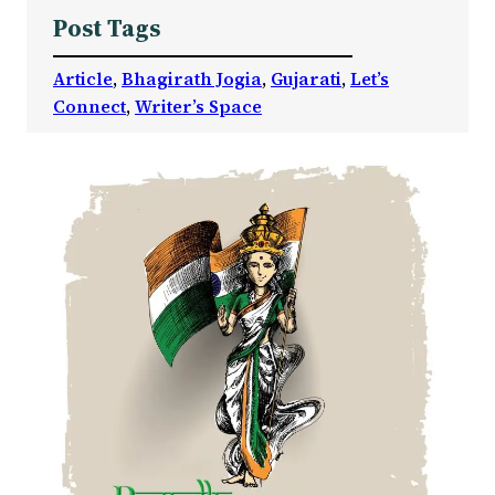
Post Tags
Article
, 
Bhagirath Jogia
, 
Gujarati
, 
Let’s
Connect
, 
Writer’s Space