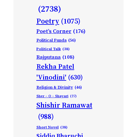
(2738)
Poetry
(1075)
Poet’s Corner
(176)
Political Funda
(56)
Political Talk
(38)
Rajputana
(108)
Rekha Patel
'Vinodini'
(630)
Religion & Divinity
(46)
Sher – O – Shayari
(27)
Shishir Ramawat
(988)
Short Novel
(38)
Siddiq Bharuchi