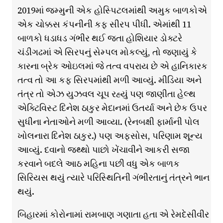
2019માં જમ્મુની એક હોસ્પિટલમાંથી અમુક બાળકોએ
એક ચોક્કસ કંપનીની કફ સીરપ પીધી. એમાંથી 11
બાળકો ધડાધડ ગંભીર થઈ જતા હોશિયાર ડોક્ટરે
ચંડીગઢમાં એ સિરપનું સેમ્પલ મોકલ્યું, તો જણાયું કે
કારના બ્રેક ઓઇલમાં જે તત્વ વપરાય છે એ હાનિકારક
તત્વ તો આ કફ સિરપમાંથી મળી આવ્યું. મીડિયા અને
તંત્ર તો એઝ યુઝવલ ચૂપ રહ્યું પણ જાણીતા હેલ્થ
એક્ટિવિસ્ટ દિનેશ ઠાકુર મેદાનમાં ઉતર્યા અને છેક ઉપર
સુધીના નેતાઓને મળી આવ્યા. (રેનબક્ષી ફાર્માની પોલ
ખોલનારા દિનેશ ઠાકુર.) પણ અફસોસ, પરિણામ શૂન્ય
આવ્યું. દવાનો જથ્થો પાછો ખેંચાવીને આકરી સજા
કરવાને બદલે આઠ મહિના પછી વધુ એક બાળક
સિરિયસ થયું ત્યારે પરિસ્થિતિની ગંભીરતાનું તંત્રને ભાન
થયું.
બિહારમાં કોરોનામાં રામબાણ ગણાતા હતા એ રેમદેસીવીર