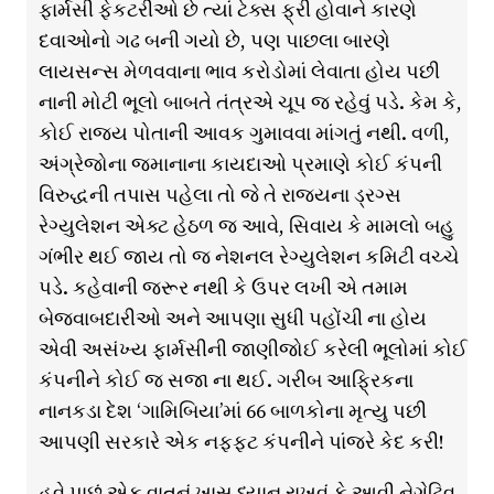
ફાર્મસી ફેકટરીઓ છે ત્યાં ટેક્સ ફ્રી હોવાને કારણે
દવાઓનો ગઢ બની ગયો છે, પણ પાછલા બારણે
લાયસન્સ મેળવવાના ભાવ કરોડોમાં લેવાતા હોય પછી
નાની મોટી ભૂલો બાબતે તંત્રએ ચૂપ જ રહેવું પડે. કેમ કે,
કોઈ રાજ્ય પોતાની આવક ગુમાવવા માંગતું નથી. વળી,
અંગ્રેજોના જમાનાના કાયદાઓ પ્રમાણે કોઈ કંપની
વિરુદ્ધની તપાસ પહેલા તો જે તે રાજ્યના ડ્રગ્સ
રેગ્યુલેશન એક્ટ હેઠળ જ આવે, સિવાય કે મામલો બહુ
ગંભીર થઈ જાય તો જ નેશનલ રેગ્યુલેશન કમિટી વચ્ચે
પડે. કહેવાની જરૂર નથી કે ઉપર લખી એ તમામ
બેજવાબદારીઓ અને આપણા સુધી પહોંચી ના હોય
એવી અસંખ્ય ફાર્મસીની જાણીજોઈ કરેલી ભૂલોમાં કોઈ
કંપનીને કોઈ જ સજા ના થઈ. ગરીબ આફ્રિકના
નાનકડા દેશ ‘ગામિબિયા’માં 66 બાળકોના મૃત્યુ પછી
આપણી સરકારે એક નફ્ફટ કંપનીને પાંજરે કેદ કરી!
હવે પાછું એક વાતનું ખાસ ધ્યાન રાખવું કે આવી નેગેટિવ