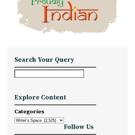
Search Your Query
S
e
a
Explore Content
r
c
Categories
h
Follow Us