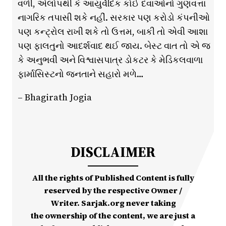
વળી, એલોપથી કે આયુર્વેદિક કોઈ દવાઓનો ગુણવત્તા
નાગરિક તપાસી શકે નહીં. સરકાર પણ કરોડો કંપનીઓ
પણ કન્ટ્રોલ રાખી શકે તો ઉત્તમ, બાકી તો એવી આશા
પણ ફાલતુનો આદર્શવાદ થઈ જાય. બેસ્ટ વાત તો એ જ
કે અનુભવી અને વિશ્વાસપાત્ર ડોકટર કે મેડિકલવાળા
ફાર્માસિસ્ટનો જનતાને સહારો મળે…
– Bhagirath Jogia
DISCLAIMER
All the rights of Published Content is fully
reserved by the respective Owner /
Writer. Sarjak.org never taking
the ownership of the content, we are just a