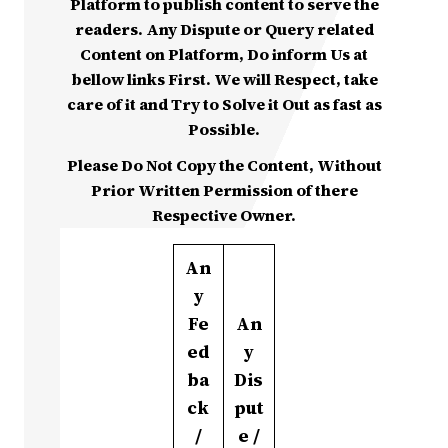
Platform to publish content to serve the
readers. Any Dispute or Query related
Content on Platform, Do inform Us at
bellow links First. We will Respect, take
care of it and Try to Solve it Out as fast as
Possible.
Please Do Not Copy the Content, Without
Prior Written Permission of there
Respective Owner.
An
y
Fe
An
ed
y
ba
Dis
ck
put
/
e /