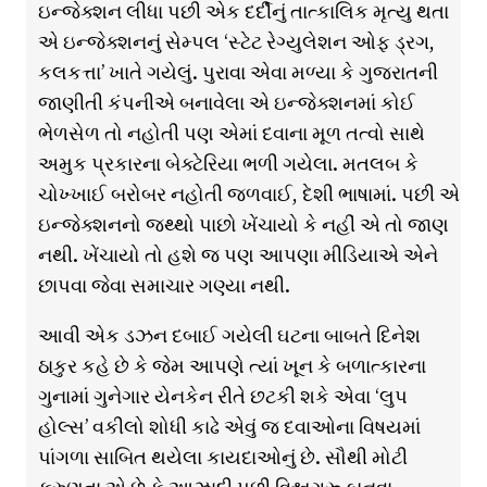
ઇન્જેક્શન લીધા પછી એક દર્દીનું તાત્કાલિક મૃત્યુ થતા
એ ઇન્જેક્શનનું સેમ્પલ ‘સ્ટેટ રેગ્યુલેશન ઓફ ડ્રગ,
કલકત્તા’ ખાતે ગયેલું. પુરાવા એવા મળ્યા કે ગુજરાતની
જાણીતી કંપનીએ બનાવેલા એ ઇન્જેક્શનમાં કોઈ
ભેળસેળ તો નહોતી પણ એમાં દવાના મૂળ તત્વો સાથે
અમુક પ્રકારના બેક્ટેરિયા ભળી ગયેલા. મતલબ કે
ચોખ્ખાઈ બરોબર નહોતી જળવાઈ, દેશી ભાષામાં. પછી એ
ઇન્જેક્શનનો જથ્થો પાછો ખેંચાયો કે નહીં એ તો જાણ
નથી. ખેંચાયો તો હશે જ પણ આપણા મીડિયાએ એને
છાપવા જેવા સમાચાર ગણ્યા નથી.
આવી એક ડઝન દબાઈ ગયેલી ઘટના બાબતે દિનેશ
ઠાકુર કહે છે કે જેમ આપણે ત્યાં ખૂન કે બળાત્કારના
ગુનામાં ગુનેગાર યેનકેન રીતે છટકી શકે એવા ‘લુપ
હોલ્સ’ વકીલો શોધી કાઢે એવું જ દવાઓના વિષયમાં
પાંગળા સાબિત થયેલા કાયદાઓનું છે. સૌથી મોટી