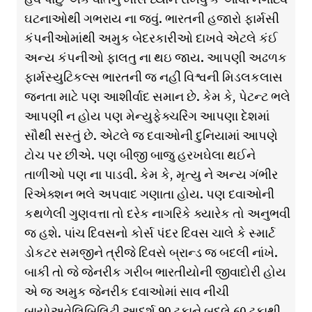
ઘટનાઓથી ગભરાય ના જવું. ભારતની હજારો ફાર્મસી
કંપનીઓમાંથી અમુક બેદરકારીઓ દાખવે એટલે કંઈ
અન્ય કંપનીઓ ફાલતુ ના થઇ જાય. આપણી અઢળક
ફાર્મસ્યુટિકલ્સ ભારતની જ નહીં વિશ્વની મિડલકલાસ
જનતા માટે પણ આશીર્વાદ સમાન છે. કેમ કે, પેટન્ટ ભલે
આપણી ન હોય પણ મેન્યુફેક્ચરિંગ આપણા દેશમાં
સૌથી સસ્તું છે. એટલે જ દવાઓની દુનિયામાં આપણે
ટોચ પર છીએ. પણ બીજી બાજુ હરખઘેલા થઈને
તાળીઓ પણ ના પાડવી. કેમ કે, મૃત્યુ ને અન્ય ગંભીર
રિએક્શન ભલે અપવાદ ગણાતા હોય. પણ દવાઓની
કથળેલી ગુણવત્તા તો દરેક નાગરિકે ક્યારેક તો અનુભવી
જ હશે. પાંચ દિવસનો કોર્સ પંદર દિવસ ચાલે કે સ્માર્ટ
ડોકટર સમજીને ત્રીજે દિવસે બ્રાન્ડ જ બદલી નાંખે.
બાકી તો જે જેનરીક ગરીબ ભારતીયોની જીવાદોરી હોય
એ જ અમુક જેનરીક દવાઓમાં સાવ નીચી
બાયોઅવેલિબિલિટી આદર્શ 90 ટકાને બદલે 60 ટકાથી