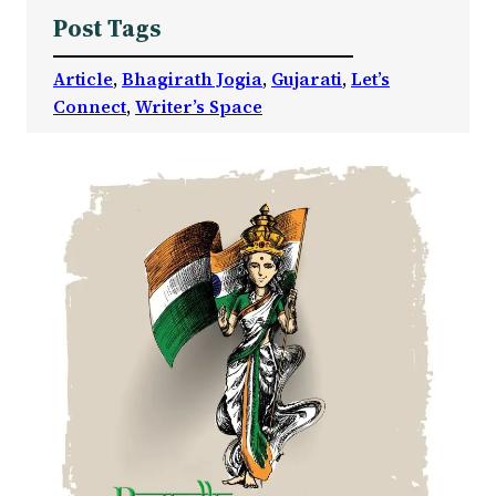
Post Tags
Article
, 
Bhagirath Jogia
, 
Gujarati
, 
Let’s
Connect
, 
Writer’s Space