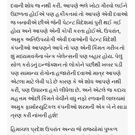
દવાની શોધ જ નથી કરી. આપણે ભલે ખોટા ગૌરવો લઈને
ઉછળતા હોઈએ પણ હકીકતમાં તો આપણે એવી દવાઓ
જ બનાવીએ છીએ જેની પેટન્ટ વિદેશમાં પુરી થઈ ગઈ
હોય અને આપણે એની કોપી કરતા હોઈએ. ઉપરાંત,
અમુક અતિઉપયોગી એવી દવાઓની પેટન્ટ વિદેશી
કંપનીઓ આપણને આપે તો પણ એની કિંમત ગરીબ તો
શું મધ્યમવર્ગના બેન્ક બેલેન્સની પણ બહાર હોય. પેલું
સોળ કરોડનું ઇન્જેક્શન તો લોકોને પછીથી ખબર પડી
પણ સામાન્ય રોગોના હજારોની દવાઓ માત્ર આપણે
એટલા માટે લેવી પડે છે કારણ કે એ શોધ આપણે નથી
કરી, પણ ઉધારના હકો લીધેલા છે. અને એટલે જ કદાચ
મહત્તમ ઓછી કિંમતે વેચીને વધુ નફો રળવાની લાલચમાં
અમુક ફાર્માસ્યુટિકલ કંપનીઓ શરમની એક બે ને સાડા
ત્રણ કરી નાંખતી હશે!
હિમાચલ પ્રદેશ ઉપરાંત અન્ય જે રાજ્યોમાં પુષ્કળ