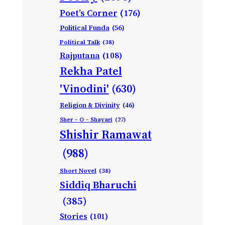
Poet’s Corner
(176)
Political Funda
(56)
Political Talk
(38)
Rajputana
(108)
Rekha Patel
'Vinodini'
(630)
Religion & Divinity
(46)
Sher – O – Shayari
(27)
Shishir Ramawat
(988)
Short Novel
(38)
Siddiq Bharuchi
(385)
Stories
(101)