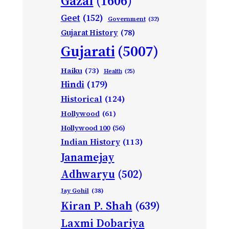
Gazal
(1606)
Geet
(152)
Government
(32)
Gujarat History
(78)
Gujarati
(5007)
Haiku
(73)
Health
(25)
Hindi
(179)
Historical
(124)
Hollywood
(61)
Hollywood 100
(56)
Indian History
(113)
Janamejay
Adhwaryu
(502)
Jay Gohil
(38)
Kiran P. Shah
(639)
Laxmi Dobariya