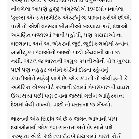
કરુણતા એ છે કે આઝાદી પછી વિશ્વગુરૂ બનવા
નીકળેલા આપણે હજી અંગ્રેજોએ 1940માં બનાવેલા
‘ડ્રગ્સ એન્ડ કોસ્મેટિક એક્ટ’નું જ પાલન કરીએ છીએ.
પછી તો એંશી વરસમાં બીમારીઓ બદલાય ગઈ, દવાઓ
અગણિત બજારમાં આવી પહોંચી, પણ કાયદાઓ ના
બદલાયા. અને આ એકટની જુદી જુદી કલમોમાં ક્યાંય
ખામીયુક્ત દવાઓનો જથ્થો પાછો ખેંચવાની વાત જ
નથી. એટલે જ ભારતની અમુક કંપનીઓની પોલ ખુલ્યા
પછી પણ નફ્ફટ બનીને કોર્ટમાં દોડતા રહેવાનું
કંપનીઓને સહેલું લાગે છે. એક કંપની તો એવી હતી કે
અમેરિકા એક્સપોર્ટ કરવાની દવામાં ભેળસેળરૂપી ઘાઘરા
ઉંચા થયા પછી પણ દવાનો જથ્થો ગરીબ આફ્રિકાના
દેશમાં વેચી નાખ્યો. પાછો તો ધરાર ના જ ખેંચ્યો.
ભારતની એક સિદ્ધિ એ છે કે જગત આખાની પાંચ
દવાઓમાંથી એક દવા ભારતમાં બને છે. સામે પક્ષે
કરુણતા એ છે કે છેલ્લા દોઢ બે દાયકામાં ભારતે કોઈ