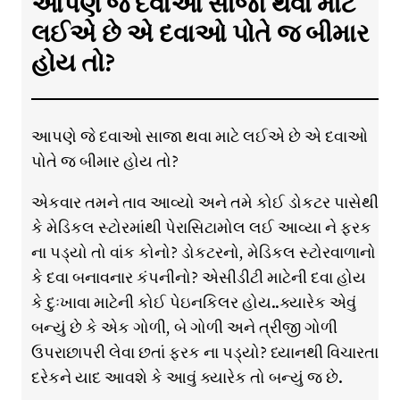
આપણે જે દવાઓ સાજા થવા માટે
લઈએ છે એ દવાઓ પોતે જ બીમાર
હોય તો?
આપણે જે દવાઓ સાજા થવા માટે લઈએ છે એ દવાઓ
પોતે જ બીમાર હોય તો?
એકવાર તમને તાવ આવ્યો અને તમે કોઈ ડોકટર પાસેથી
કે મેડિકલ સ્ટોરમાંથી પેરાસિટામોલ લઈ આવ્યા ને ફરક
ના પડ્યો તો વાંક કોનો? ડોકટરનો, મેડિકલ સ્ટોરવાળાનો
કે દવા બનાવનાર કંપનીનો? એસીડીટી માટેની દવા હોય
કે દુઃખાવા માટેની કોઈ પેઇનકિલર હોય..ક્યારેક એવું
બન્યું છે કે એક ગોળી, બે ગોળી અને ત્રીજી ગોળી
ઉપરાછાપરી લેવા છતાં ફરક ના પડ્યો? ધ્યાનથી વિચારતા
દરેકને યાદ આવશે કે આવું ક્યારેક તો બન્યું જ છે.