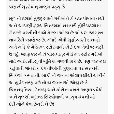
પણ નીચું હોવાનું માલુમ પડ્યું છે.
મૂળ તો દેશમાં હજી લાખો ગરીબોને ડોકટર પોષાતા નથી
અને આપણી હેલ્થ સિસ્ટમમાં સરકારી હોસ્પિટલોમા
ડોક્ટરો વસ્તીની સામે કેટલા ઓછા છે એ પણ જાગ્રત
નાગરિકો જાણે જ છે. ત્યારે એવી સૂફીયાણી સલાહો
ચાલે નહિ કે મેડિકલ સ્ટોરમાંથી કોઈ દવા લેવી જ નહીં.
ઉલટું, જાણકાર ને વિશ્વાસપાત્ર મેડિકલ સ્ટોર ગરીબો
માટે આઈ.સી.યુની ભૂમિકા ભજવી શકે છે. પણ જરૂર છે
કહેવાતી જેનરીક કંપનીઓની ગુણવત્તા પર સરકારી
સિકંજો કસવાની. બાકી તો જનતા એલોપથીથી થાકીને
આયુર્વેદ તરફ વળે તો ય જનતાએ જોયું છે કે
ચિકનગુનિયા, ડેન્ગ્યુ અને કોરોના વખતે અણઘડ વૈધો
અને તુલસી બ્રાન્ડ સિરપોવાળી આયુષ કંપનીઓ
દર્દીઓને કેવા છેતરી લે છે!