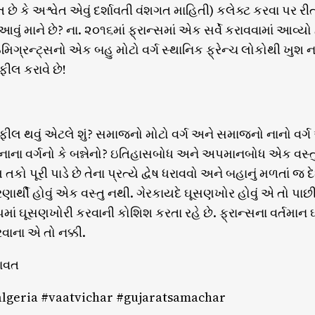
ત છે કે અશ્વેત એવું દર્શાવતી વંશગત માહિતી) કલેક્ટ કરવા પર રી
ં માને છે? ના. ૨૦૧૬માં ફ્રાન્સમાં એક સર્વે કરાવવામાં આવ્યો
ગ્રન્ટ્સનો એક બહુ મોટો વર્ગ સ્થાનિક ફ્રેન્ચ લોકોથી ખુશ નહ
 ફીલ કરાવે છે!
ં’ ફીલ થવું એટલે શું? સમાજનો મોટો વર્ગ અને સમાજનો નાનો વ
ો, નાના વર્ગનો કે બન્નેનો? ઇતિહાસબોધ અને અપમાનબોધ એક વસ
કો પૂરી પાડે છે તેના પ્રત્યે દ્વેષ ધરાવવો અને બહાનું મળતાં જ દ
રણાર્થી હોવું એક વસ્તુ નથી. ગેરકાયદે ઘૂસણખોર હોવું એ તો પ
માં ઘૂસણખોરી કરવાની કોશિશ કરતા રહે છે. ફ્રાન્સના વર્તમા
ાના એ તો નક્કી.
માવત
algeria #vaatvichar #gujaratsamachar