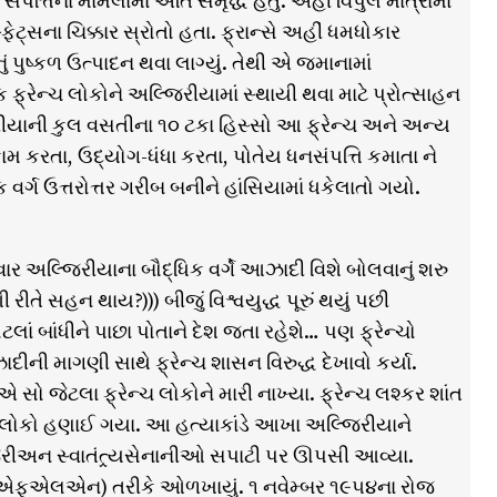
પત્તિના મામલામાં અતિ સમૃદ્ધ હતું. અહીં વિપુલ માત્રામાં
સના ચિક્કાર સ્રોતો હતા. ફ્રાન્સે અહીં ધમધોકાર
 પુષ્કળ ઉત્પાદન થવા લાગ્યું. તેથી એ જમાનામાં
નિક ફ્રેન્ચ લોકોને અલ્જિરીયામાં સ્થાયી થવા માટે પ્રોત્સાહન
યાની કુલ વસતીના ૧૦ ટકા હિસ્સો આ ફ્રેન્ચ અને અન્ય
મ કરતા, ઉદ્યોગ-ધંધા કરતા, પોતેય ધનસંપત્તિ કમાતા ને
ર્ગ ઉત્તરોત્તર ગરીબ બનીને હાંસિયામાં ધકેલાતો ગયો.
ાર અલ્જિરીયાના બૌદ્ધિક વર્ગે આઝાદી વિશે બોલવાનું શરુ
ીતે સહન થાય?))) બીજું વિશ્વયુદ્ધ પૂરું થયું પછી
ાં બાંધીને પાછા પોતાને દેશ જતા રહેશે… પણ ફ્રેન્ચો
ની માગણી સાથે ફ્રેન્ચ શાસન વિરુદ્ધ દેખાવો કર્યા.
જેટલા ફ્રેન્ચ લોકોને મારી નાખ્યા. ફ્રેન્ચ લશ્કર શાંત
ક લોકો હણાઈ ગયા. આ હત્યાકાંડે આખા અલ્જિરીયાને
રીઅન સ્વાતંત્ર્યસેનાનીઓ સપાટી પર ઊપસી આવ્યા.
લ (એફએલએન) તરીકે ઓળખાયું. ૧ નવેમ્બર ૧૯૫૪ના રોજ