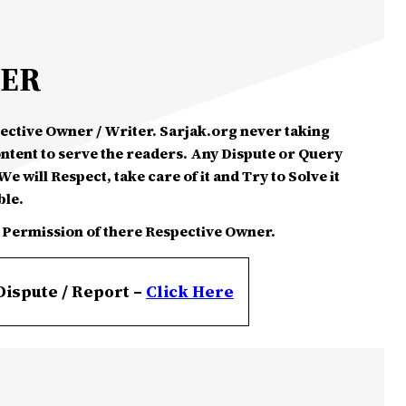
MER
spective Owner / Writer. Sarjak.org never taking
ontent to serve the readers. Any Dispute or Query
e will Respect, take care of it and Try to Solve it
ble.
 Permission of there Respective Owner.
Dispute / Report –
Click
Here