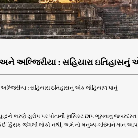
 અને અલ્જિરીયા : સહિયારા ઇતિહાસનું 
 અલ્જિરીયા : સહિયારા ઇતિહાસનું એક લોહિયાળ પાનું
ુદ્ધને કારણે યુરોપ પર પોતાની ફાસિસ્ટ છાપ ભૂંસવાનું જબરદસ્ત દ
 કંઈ હિંસક જંગલી લોકો નથી, અમે તો મનુષ્ય-ગરિમાને માન આપ