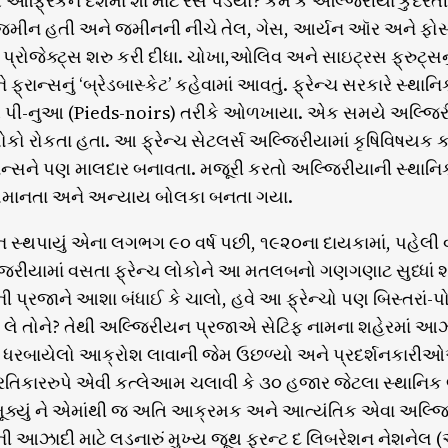
 આફ્રિકન દેશમાં શા માટે રસ પડયો? કેમ કે અલ્જિરીયા કુદરતી સં
મીન હતી અને જમીનની નીચે તેલ, ગેસ, આર્યન ઑર અને ફોસ્ફેટ્
 પ્રોજેક્ટ્સ શરુ કરી દીધા. ચોખા,ઓલિવ અને સાઇટ્રસ ફ્રુટ્સનું
ફ્રાન્સનું ‘બ્રેડબાસ્કેટ’ કહેવામાં આવતું. ફ્રેન્ચ સરકારે સ્થા
ઓ પી-નુઆ (Pieds-noirs) તરીકે ઓળખાયા. એક સમયે અલ્જિરી
કો રોકતા હતા. આ ફ્રેન્ચ સેટલર્સ અલ્જિરીયામાં કૃષિવિષયક કા
રાન્સને પણ માલદાર બનાવતા. મજૂરી કરતો અલ્જિરીયાની સ્થાનિક વ
સમાનતા અને અન્યાય બોલકા બનતા ગયા.
ન સ્થપાયું એના લગભગ ૯૦ વર્ષ પછી, ૧૯૨૦ના દાયકામાં, પહેલી વ
અલ્જિરીયામાં વસતા ફ્રેન્ચ લોકોને આ મતલબનો ગણગણાટ સુધ્ધાં શી ર
 પ્રજાને આશા બંધાઈ કે ચાલો, હવે આ ફ્રેન્ચો પણ બિસ્તરાં-પોટલ
 લે તોને? તેથી અલ્જિરીયન પ્રજાએ સેટિફ નામના શહેરમાં આઝાદી
રબાયેલો આક્રોશ લાવાની જેમ ઉછળ્યો અને પ્રદર્શનકારીઓએ સો 
્રતિકારરુપે એવી કત્લેઆમ ચલાવી કે ૩૦ હજાર જેટલા સ્થાનિ
ક્યું ને એમાંથી જ અતિ આક્રમક અને આત્યંતિક એવા અલ્જિ
ી આઝાદી માટે લડનારું મુખ્ય જૂથ ફ્રન્ટ દ લિબરેશન નેશને