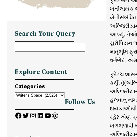
ફ્રાન્સને આ
ખેતીલાયક જ
ખેતીસંબંધિત
અલ્જિરીયાને 
Search Your Query
આપ્યું. તે
યુરોપિયન લો
S
માતૃભૂમિ ફ્
e
વર્ગભેદ, અ
a
Explore Content
r
ફ્રેન્ચ શાસ
c
કર્યું. (((
Categories
h
અલ્જિરીયાની
હલવાનું નામ
Follow Us
દાયકાઓથી ધ
Facebook
Twitter
Instagram
LinkedIn
YouTube
WordPress
રહે? એણે પ
ખળભળાવી મૂ
અલ્જિરીયાન