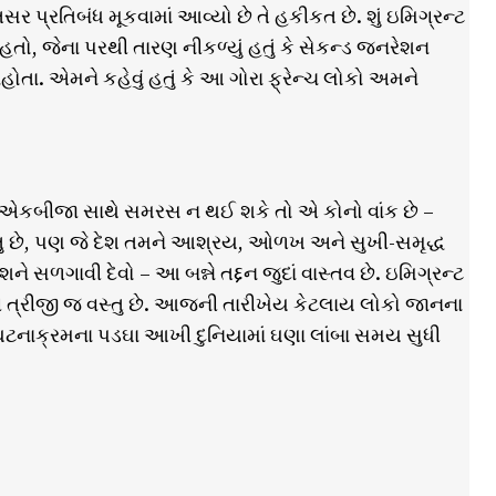
તસર પ્રતિબંધ મૂકવામાં આવ્યો છે તે હકીકત છે. શું ઇમિગ્રન્ટ
 હતો, જેના પરથી તારણ નીકળ્યું હતું કે સેકન્ડ જનરેશન
ોતા. એમને કહેવું હતું કે આ ગોરા ફ્રેન્ચ લોકો અમને
ર્ગ એકબીજા સાથે સમરસ ન થઈ શકે તો એ કોનો વાંક છે –
્તુ છે, પણ જે દેશ તમને આશ્રય, ઓળખ અને સુખી-સમૃદ્ધ
ેશને સળગાવી દેવો – આ બન્ને તદ્દન જુદાં વાસ્તવ છે. ઇમિગ્રન્ટ
ાછી ત્રીજી જ વસ્તુ છે. આજની તારીખેય કેટલાય લોકો જાનના
ન ઘટનાક્રમના પડઘા આખી દુનિયામાં ઘણા લાંબા સમય સુધી