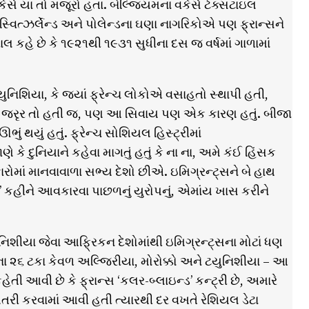
ર્સ યા તો મજૂરો હતા. બેલ્જિયમના વર્કર્સ ટેક્સટાઇલ
ન, સ્વિત્ઝર્લેન્ડ અને પોલેન્ડના ઘણા નાગરિકોએ પણ ફ્રાન્સને
ાલ કહે છે કે ૧૯૨૧થી ૧૯૩૧ સુધીના દસ જ વર્ષમાં ગાળામાં
ટયુનિશિયા, કે જ્યાં ફ્રેન્ચ લોકોએ વસાહતો સ્થાપી હતી,
ૂરોની જરૃર તો હતી જ, પણ આ સિવાય પણ એક કારણ હતું. બીજા
ું થયું હતું. ફ્રેન્ચ સોશિયલ હિસ્ટ્રીમાં
 કે દુનિયાને કહેવા માગતું હતું કે ના ના, અમે કંઈ હિંસક
માં માનવાવાળા સભ્ય દેશો છીએ. ઇમિગ્રન્ટ્સને બે હાથ
હીને આવકારવા પાછળનું યુરોપનું, એમાંય ખાસ કરીને
ુનિશીયા જેવા આફ્રિકન દેશોમાંથી ઇમિગ્રન્ટ્સના મોટાં ધણ
ંના ૨૬ ટકા કેવળ અલ્જિરીયા, મોરોક્કો અને ટયુનિશીયા – આ
ી આવી છે કે ફ્રાન્સ ‘કલર-બ્લાઇન્ડ’ કન્ટ્રી છે, અમારે
તરી કરવામાં આવી હતી ત્યારથી દર વખતે રેશિયલ ડેટા