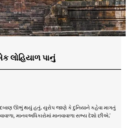
એક લોહિયાળ પાનું
બાણ ઊભું થયું હતું. યુરોપ જાણે કે દુનિયાને કહેવા માગતું
વાવાળા, માનવઅધિકારોમાં માનવાવાળા સભ્ય દેશો છીએ.’