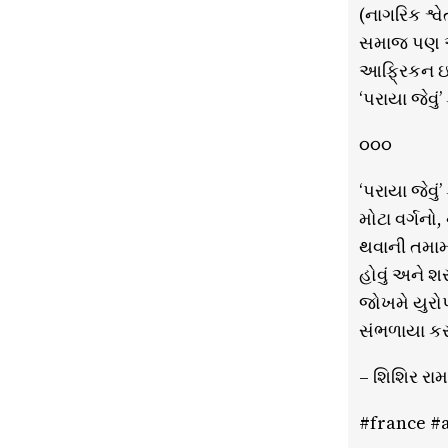
(નાગરિક શ્વે
સમાજ પણ આવુ
આફ્રિકન ઇમિ
‘પરાયા જેવું’
૦૦૦
‘પરાયા જેવુ
મોટા વર્ગન
થવાની તમામ ત
હોવું અને શ
જોખમે યુરોપ
સંભળાયા કરવ
– શિશિર રા
#france #