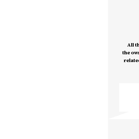
All t
the ow
relate