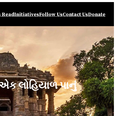
s Read
Initiatives
Follow Us
Contact Us
Donate
 એક લોહિયાળ પાનું