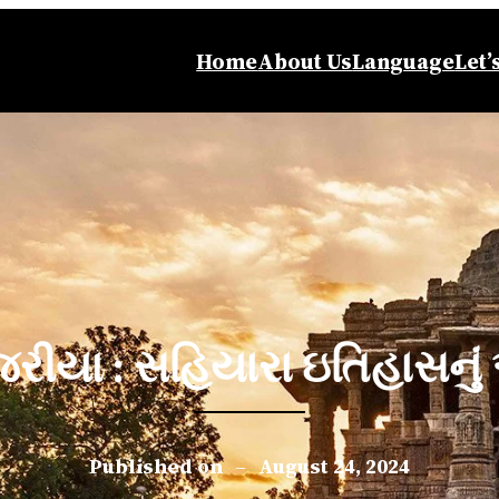
Home
About Us
Language
Let’
િરીયા : સહિયારા ઇતિહાસનું
Published on
–
August 24, 2024