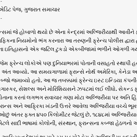
-
 એડિટ પેજ, ગુજરાત સમાચાર
-
ાન્સમાં જે હોબાળો થયો છે એના કેન્દ્રમાં અલ્જિરીયાથી આવીને 
્રાફિકના નિયમોનો ભંગ કરનારા આ તરુણની ફ્રેન્ચ પોલીસ દ્વારા
ા ઇતિહાસનો એક જટિલ ટુકડો એકબીજામાં ભળીને ઓગળી ગયો છે. 
જેમ ફ્રેન્ચ લોકોએ પણ દુનિયાભરમાં પોતાની વસાહતો સ્થાપી હતી
ો અંત આવ્યો. આ સમયગાળામાં ફ્રાન્સે નોર્થ અમેરિકા, કેનેડ
્જો જમાવ્યો હતો. આ જ તબક્કામાં ફ્રેન્ચ ઇસ્ટ ઇન્ડિયા કંપનીન
ડાગાસ્કર, સેશલ્સ અને મોરિશિયસને ઝપટમાં લઈ લીધો. સેકન્ડ 
્સે પોતાના કરતાં લગભગ સવાચાર ગણા મોટા અલ્જિરીયા પર અતિ 
ફ્રાન્સ અને આફ્રિકા ખંડની ઉત્તરે આવેલા અલ્જિરીયા વચ્ચે ભૂમ
ઓછું અંતર ફક્ત ૪૫૦ કિલોમીટર જેટલું છે. ૧૮૪૮માં અલ્જિરીયાને 
 એટલે સાદી ભાષામાં કોલોની, સંસ્થાન, ફ્રાન્સના કબ્જા હેઠળનો એ