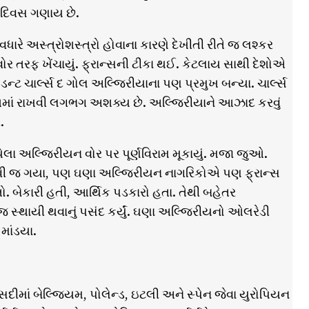
 દિવસ ગણાય છે.
 વધારે અસ્ત્રોશસ્ત્રો હોવાના કારણે દેખીતી રીતે જ લશ્કર
વોર તરફ ખેંચાયું. ફ્રાન્સની ટીકા થઈ. કેટલાય સાથી દેશોએ
િડન્ટ ચાર્લ્સ દ ગોલ અલ્જિરીયાના પણ પ્રમુખ બન્યા. ચાર્લ્સ
કુશમાં રાખવી લગભગ અશક્ય છે. અલ્જિરીયાને આઝાદ કરવું
.
 અલ્જિરીયન વોર પર પૂર્ણવિરામ મૂકાયું. મજા જુઓ.
સ આવી જ ગયા, પણ ઘણા અલ્જિરીયન નાગરિકોએ પણ ફ્રાન્સ
. બેકારી હતી, આર્થિક પડકારો હતા. તેથી બહેતર
 સ્થાયી થવાનું પસંદ કર્યું. ઘણા અલ્જિરીયનો ઓલરેડી
માંડયા.
ી સદીમાં બેલ્જિયમ, પોલેન્ડ, ઇટલી અને સ્પેન જેવા યુરોપિયન