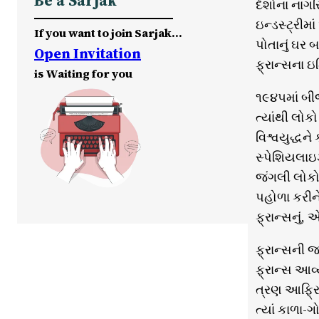
Be a Sarjak
દેશોના નાગર
ઇન્ડસ્ટ્રીમા
If you want to join Sarjak…
પોતાનું ઘર 
Open Invitation
ફ્રાન્સના 
is Waiting for you
૧૯૪૫માં બીજ
ત્યાંથી લોક
વિશ્વયુદ્ધને
સ્પેશિયલાઇઝે
જંગલી લોકો
પહોળા કરીન
ફ્રાન્સનું,
ફ્રાન્સની જ
ફ્રાન્સ આવ્
ત્રણ આફ્રિક
ત્યાં કાળા