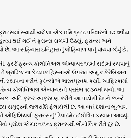
ફ્રાન્સમાં સ્થાયી થયેલા એક ઇમિગ્રન્ટ પરિવારનો ૧૭ વર્ષીય
 હત્યા થઈ ગઈ ને ફ્રાન્સ સળગી ઉઠયું. ફ્રાન્સ અને
આ સહિયારા ઇતિહાસનું લોહિયાળ પાનું વાંચવા જેવું છે.
. ફર્સ્ટ ફ્રેન્ચ કોલોનિઅલ એમ્પાયર ૧૬મી સદીમાં સ્થપાયું
ા અને બ્રાઝિલના કેટલાક હિસ્સાઓ ઉપરાંત અમુક કેરેબિઅન
ી સ્થાપના કરીને ફ્રેન્ચોએ ભારતપ્રવેશ કર્યો. આફ્રિકામાં
ફ્રેન્ચ કોલોનિઅલ એમ્પાયરનો પ્રારંભ ૧૮૩૦માં થયો. આ
હિંસક, અતિ ક્રૂર આક્રમણ કરીને આ પાડોશી દેશને કબ્જે
ધ્ય સમુદ્રની જળરાશિ ફેલાયેલી છે. આ બન્ને દેશોના ભૂ-ભાગ
ઓફિશિયલી ફ્રાન્સનું ‘ડિપાર્ટમેન્ટ’ ઘોષિત કરવામાં આવ્યું.
વો પ્રદેશ જે મેઇનલેન્ડ ફ્રાન્સથી ભૌગોલિક રીતે દૂર છે.