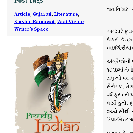
Post Tags
——————
વાત વિચાર,
Article
, 
Gujarati
, 
Literature
, 
——————
Shishir Ramawat
, 
Vaat Vichar
, 
Writer’s Space
અત્યારે ફ્ર
દીકરો છે. ટ
નાઇજિરીયાન
અંગ્રેજોની 
૧૮૧૪માં તેન
ટાપુઓ પર કબ
સેનેગલ, મે
વર્ષે ફ્રાન
કર્યો હતો. 
વચ્ચે સૌથી 
ડિપાર્ટમેન્ટ