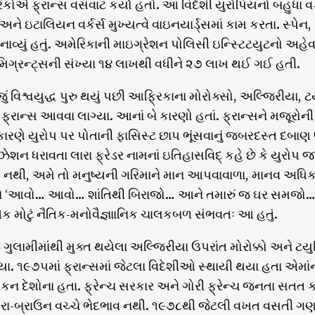
િકોએ ફ્રાન્સ વસવાટ કર્યો હતો. આ વિદેશી યુરોપિયનો બહુધા વર્ક
ં અને ઇટાલિયન વર્કર્સ મુખ્યત્વે વાઇનયાર્ડ્સમાં કામ કરતા. સ્પે
બનાવ્યું હતું. અમેરિકાની માઇગ્રેશન પોલિસી ઇન્સ્ટિટયુટનો અહેવ
ઇમિગ્રન્ટ્સની સંખ્યા ૧૪ લાખથી વધીને ૨૭ લાખ થઈ ગઈ હતી.
ું વિશ્વયુદ્ધ પુરુ થયું પછી આફ્રિકાના મોરોક્સો, અલ્જિરીયા, 
ો ફ્રાન્સ આવવા લાગ્યા. આનાં બે કારણો હતાં. ફ્રાન્સને મજ
 કારણે યુરોપ પર પોતાની ફાસિસ્ટ છાપ ભૂંસવાનું જબરદસ્ત દબાણ ઊભ
શન ધરાવતા લારા ફ્રેડર નામનાં ઇતિહાસવિદ્ કહે છે કે યુરોપ જાણે
 નથી, અમે તો મનુષ્યની ગરિમાને માન આપવાવાળા, માનવ અધિકારો
ે ‘આવો… આવો… શાંતિથી બિરાજો… આને તમારું જ ઘર સમજો…’ ક
 એક મોટું નૈતિક-મનોવૈજ્ઞાાનિક ચાલકબળ સંભવતઃ આ હતું.
 ગુલામીમાંથી મુક્ત થયેલા અલ્જિરીયા ઉપરાંત મોરોક્કો અને ટય
યા. ૧૯૭૫માં ફ્રાન્સમાં જેટલા વિદેશીઓ સ્થાયી થયા હતા એમા
ન દેશોના હતા. ફ્રેન્ચ સરકાર અને ગોરી ફ્રેન્ચ જનતા સતત કહેત
-ગોરા-બ્રાઉન વચ્ચે ભેદભાવ નથી. ૧૯૭૮થી જેટલી વખત વસતી ગણ