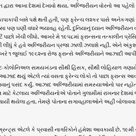
ારા આખા દેશમાં દેખાવો થયા. અલ્જિરીયન વોરનો આ પહેલો
કાપાકાપી બન્ને પક્ષે થતી હતી, પણ ફ્રેન્ચ લશ્કર પાસે અનેકગણાં
હિંસા પણ ઘણી વધારે ભયાવહ રહેતી. દુનિયાનું ધ્યાન અલ્જિરીયન 
્ટ પાછો ખેંચી લીધો. આખરે મે ૧૯૫૮માં ફ્રાન્સના તત્કાલીન પ્રેસ
ખી લીધું કે હવે અલ્જિરીયન પ્રજા ઝાલી ઝલાશે નહીં. એને અં
રે ૧ જુલાઈ ૧૯૬૨ના રોજ ફ્રાન્સે અલ્જિરીયાને આઝાદી આપી
્ટ-કોલોનિઅલ સમયખંડના સૌથી હિંસક, સૌથી લોહિયાળ ગણાયેલા
આઝાદ થયું એટલે ત્યાં વસતા ફ્રેન્ચ લોકો તો પાછા ફ્રાન્
ાનું પસંદ કર્યું. આઝાદ અલ્જિરીયામાં સમસ્યાઓનો પાર નહોતો
માટે કેટલાય અલ્જિરીયનોએ પોતાને ગુલામીમાં રાખનાર દેશમાં જ
સ્થાયી થયેલા હતા. તેમણે પોતાના સગાવહાલાઓને અહીં બોલાવવા 
િગ્રન્ટ્સ એટલે કે પ્રવાસી નાગરિકોને હંમેશા આવકાર્યા છે. ૧૯મ