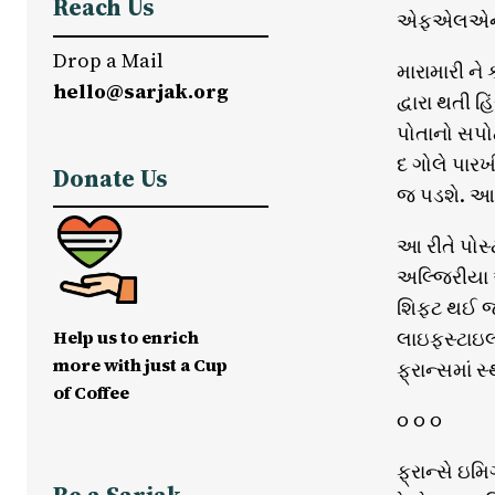
Reach Us
એફએલએન દ્વ
Drop a Mail
મારામારી ને 
hello@sarjak.org
દ્વારા થતી 
પોતાનો સપોર
દ ગોલે પાર
Donate Us
જ પડશે. આખ
આ રીતે પોસ
અલ્જિરીયા 
શિફ્ટ થઈ જવ
Help us to enrich
લાઇફસ્ટાઇલ 
more with just a Cup
ફ્રાન્સમાં 
of Coffee
૦ ૦ ૦
ફ્રાન્સે ઇમ