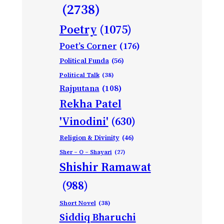
(2738)
Poetry
(1075)
Poet’s Corner
(176)
Political Funda
(56)
Political Talk
(38)
Rajputana
(108)
Rekha Patel
'Vinodini'
(630)
Religion & Divinity
(46)
Sher – O – Shayari
(27)
Shishir Ramawat
(988)
Short Novel
(38)
Siddiq Bharuchi