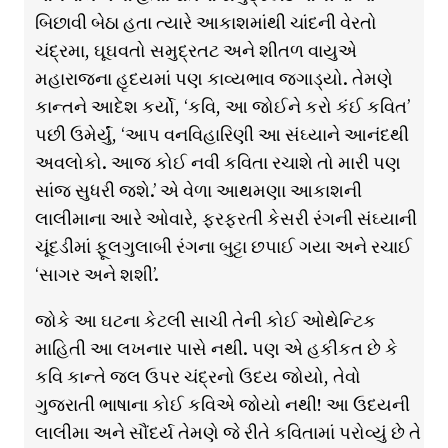
બિછાવી બેઠા હતા ત્યારે આકાશમાંથી ચાંદની વેરતો
ચંદ્રમા, ઘૂઘવતો સમુદ્રતટ અને શીતળ વાયુએ
મહારાજના હૃદયમાં પણ કાવ્યભાવ જગાડ્યો. તેમણે
કાન્તને આદેશ કર્યો, ‘કવિ, આ જોઈને કરો કંઈ કવિત’
પછી ઉમેર્યું, ‘આપ વનવિહારિણી આ સંઘ્યાને આનંદથી
અવલોકો. આજ કોઈ નવી કવિતા રચાશે તો મારી પણ
સાંજ સુધરી જશે.’ એ વેળા આથમણા આકાશની
લાલીમાના આરે ઓવારે, ફરફરતી કેસરી રંગની સંઘ્યાની
ચૂંદડીમાં ફૂલગુલાબી રંગના બુટ્ટા છપાઈ ગયા અને રચાઈ
‘સાગર અને શશી’.
જોકે આ ઘટના કેટલી સાચી તેની કોઈ ઓથેન્ટિક
માહિતી આ લખનાર પાસે નથી. પણ એ હકીકત છે કે
કવિ કાન્તે જલ ઉપર ચંદ્રનો ઉદય જોયો, તેવો
ગુજરાતી ભાષાના કોઈ કવિએ જોયો નથી! આ ઉદયની
લાલીમા અને સૌંદર્ય તેમણે જે રીતે કવિતામાં પરોવ્યું છે તે