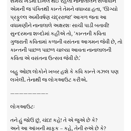
સમયે ખંડમાં દાખલ થઈ રહેલા નાનાલાલને સંબોધીને
એમની જ પંક્તિથી કાન્તે તેમને વધાવ્યા હતા, ‘ઊગ્યો
પ્રફુલ્લ અમીવર્ષણ ચંદ્રરાજ!’ આગળ જતા આ
વધામણીને નાનાલાલે અક્ષરશઃ સાચી પાડી બતાવી!
સુન્દરમના શબ્દોમાં કહીએ તો, ‘કાન્તની કવિતા
ગુજરાતી કવિતામાં કળાની વસંતના આગમન જેવી છે, તો
કાન્તની પાછળ પાછળ ચાલ્યા આવતા નાનાલાલની
કવિતા એ વસંતના ઉત્સવ જેવી છે.’
બહુ ઓછા લોકોને ખબર હશે કે કવિ કાન્તે ગઝલ પણ
લખેલી. તેનાથી જ લોગઆઉટ કરીએ.
————————–
લોગઆઉટઃ
તને હું જોઉં છું, ચંદા! કહે! તે એ જુએ છે કે?
અને આ આંખની માફક – કહે, તેની રુએ છે કે?