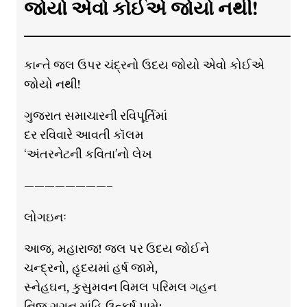
જોયો એવો કોઈએ જોયો નથી!
કાન્તે જલ ઉપર ચંદ્રનો ઉદય જોયો એવો કોઈએ
જોયો નથી!
ગુજરાત સમાચારની રવિપૂર્તિમાં
દર રવિવારે આવતી કૉલમ
‘અંતરનેટની કવિતા’નો લેખ
————————–
લોગઇનઃ
આજ, મહારાજ! જલ પર ઉદય જોઈને
ચન્દ્રનો, હૃદયમાં હર્ષ જામે,
સ્નેહઘન, કુસુમવન વિમલ પરિમલ ગહન
નિજ ગગન માંહિ ઉત્કર્ષ પામે;