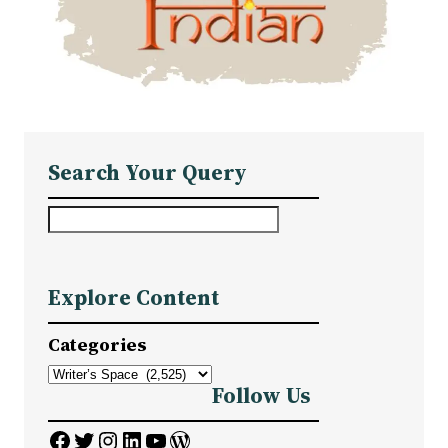
Search Your Query
S
e
a
Explore Content
r
c
Categories
h
Follow Us
Facebook
Twitter
Instagram
LinkedIn
YouTube
WordPress