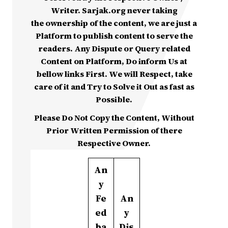
Writer. Sarjak.org never taking
the ownership of the content, we are just a
Platform to publish content to serve the
readers. Any Dispute or Query related
Content on Platform, Do inform Us at
bellow links First. We will Respect, take
care of it and Try to Solve it Out as fast as
Possible.
Please Do Not Copy the Content, Without
Prior Written Permission of there
Respective Owner.
An
y
Fe
An
ed
y
ba
Dis