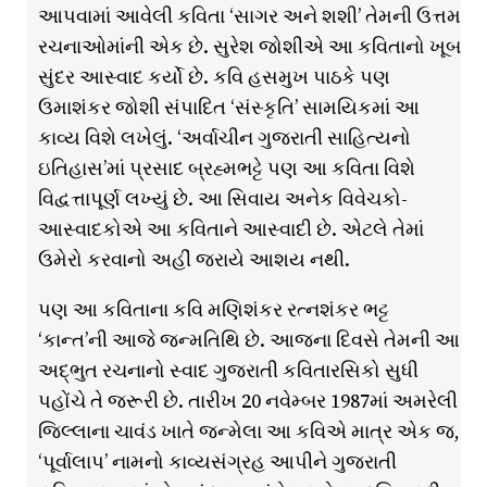
આપવામાં આવેલી કવિતા ‘સાગર અને શશી’ તેમની ઉત્તમ
રચનાઓમાંની એક છે. સુરેશ જોશીએ આ કવિતાનો ખૂબ
સુંદર આસ્વાદ કર્યો છે. કવિ હસમુખ પાઠકે પણ
ઉમાશંકર જોશી સંપાદિત ‘સંસ્કૃતિ’ સામયિકમાં આ
કાવ્ય વિશે લખેલું. ‘અર્વાચીન ગુજરાતી સાહિત્યનો
ઇતિહાસ’માં પ્રસાદ બ્રહ્મભટ્ટે પણ આ કવિતા વિશે
વિદ્વત્તાપૂર્ણ લખ્યું છે. આ સિવાય અનેક વિવેચકો-
આસ્વાદકોએ આ કવિતાને આસ્વાદી છે. એટલે તેમાં
ઉમેરો કરવાનો અહીં જરાયે આશય નથી.
પણ આ કવિતાના કવિ મણિશંકર રત્નશંકર ભટ્ટ
‘કાન્ત’ની આજે જન્મતિથિ છે. આજના દિવસે તેમની આ
અદ્ભુત રચનાનો સ્વાદ ગુજરાતી કવિતારસિકો સુધી
પહોંચે તે જરૂરી છે. તારીખ 20 નવેમ્બર 1987માં અમરેલી
જિલ્લાના ચાવંડ ખાતે જન્મેલા આ કવિએ માત્ર એક જ,
‘પૂર્વાલાપ’ નામનો કાવ્યસંગ્રહ આપીને ગુજરાતી