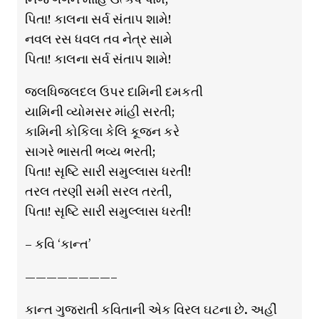
પિતા! કાલના સર્વ સંતાપ શામે!
નવલ રસ ધવલ તવ નેત્ર સામે
પિતા! કાલના સર્વ સંતાપ શામે!
જલધિજલદલ ઉપર દામિની દમકતી
યામિની વ્યોમસર માંહી સરતી;
કામિની કોકિલા કેલિ કૂજન કરે
સાગરે ભાસતી ભવ્ય ભરતી;
પિતા! સૃષ્ટિ સારી સમુલ્લાસ ધરતી!
તરલ તરણી સમી સરલ તરતી,
પિતા! સૃષ્ટિ સારી સમુલ્લાસ ધરતી!
– કવિ ‘કાન્ત’
————————–
કાન્ત ગુજરાતી કવિતાની એક વિરલ ઘટના છે. અહીં