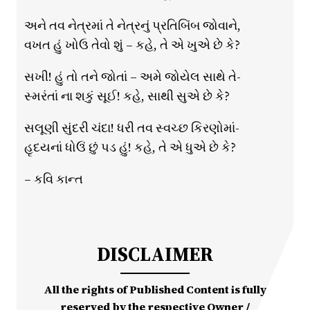
અને તવ નેત્રમાં તે નેત્રનું પ્રતિબિંબ જોવાને,
વખત હું ખોઉ તેવો શું – કહે, તે એ ખુએ છે કે?
સખી! હું તો તને જોતાં – અમે જોયેલ સાથે તે-
સ્મરંતાં ના શકું સૂઈ! કહે, સાથી સુએ છે કે?
સલૂણી સુંદરી ચંદા! ધરી તવ સ્વચ્છ કિરણોમાં-
હૃદયનાં ધોઉં છું પડ હું! કહે, તે એ ધુએ છે કે?
– કવિ કાન્ત
DISCLAIMER
All the rights of Published Content is fully
reserved by the respective Owner /