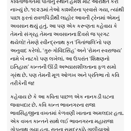
કવિતાજગતમાં પોતાનું સ્થાન હંમેશ માટે આરક્ષિત કરી
નાખ્યું છે. ૧૯૨૩માં તેઓ કાશ્મીરના પ્રવાસે ગયા, ત્યાંથી
પાછા ફરતાં રાવળપિંડીથી લાહોર આવતી ટ્રેનમાં એમનું
અવસાન થયું હતું. આ પણ એક કરૂણતા કહેવાય કે
તેમનો સંગ્રહ તેમના અવસાનના દિવસે જ પ્રગટ
થયેલો! તેમણે રવીન્દ્રનાથ કૃત ‘ગિતાંજલિ’નો પણ
અનુવાદ કરેલો. ‘ગુરુ ગોવિંદસિંહ’ અને ‘રોમન સ્વરાજ્ય’
નામે બે નાટકો પણ લખેલાં. આ ઉપરાંત ‘શિક્ષણનો
ઇતિહાસ’ કાન્તની ઊંડી અભ્યાસશીલતાના ફળ સમો
ગ્રંથ છે. પણ તેમની મૂળ ઓળખ અને પ્રતિભા તો કવિ
તરીકેની જ!
કહેવાય છે કે આ કવિતા પાછળ એક નાનકડી ઘટના
જવાબદાર છે. કવિ કાન્ત ભાવનગરના રાજા
ભાવસિંહજીના વખતમાં કેળવણી ખાતાના અમલદાર હતા.
એક વખત કાન્તને સાથે લ‌ઈ ભાવનગરના મહારાજા
ગોપનાથ ગયા હતા. રાતના સમુદ્રકાંઠે ગાલીચાઓ