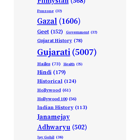
Filmystan
(568)
Funzone
(32)
Gazal
(1606)
Geet
(152)
Government
(32)
Gujarat History
(78)
Gujarati
(5007)
Haiku
(73)
Health
(25)
Hindi
(179)
Historical
(124)
Hollywood
(61)
Hollywood 100
(56)
Indian History
(113)
Janamejay
Adhwaryu
(502)
Jay Gohil
(38)