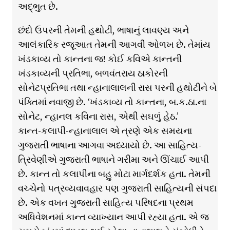
અદ્ભુત છે.
છંદો ઉપરની તેમની હથોટી, ભાષાનું લાવણ્ય અને
આલંકારિક રજૂઆત તેમની આગવી ઓળખ છે. તેમાંય
ખંડકાવ્ય તો કાન્તના જ! કોઈ કવિએ કાન્તની
ખંડકાવ્યની પ્રતિભા, બળવંતરાય ઠાકોરની
સોનેટપ્રતિભા તથા ન્હાનાલાલની રાસ પરની હથોટીને બે
પંક્તિમાં નવાજી છે. ‘ખંડકાવ્ય તો કાન્તના, બ.ક.ઠા.ના
સોનેટ, ન્હાનલ કવિના રાસ, એથી સઘળું હેઠ.’
કાન્ત-કલાપી-ન્હાનાલાલ એ ત્રણે એક સમયના
ગુજરાતી ભાષાના આગવા અધ્યાયો છે. આ સાહિત્ય-
ત્રિવેણીએ ગુજરાતી ભાષાને ગરીમા અને ઊંચાઈ આપી
છે. કાન્ત તો કલાપીના બહુ મોટા માર્ગદર્શક હતા. તેમની
વચ્ચેનો પત્રવ્યવાવહાર પણ ગુજરાતી સાહિત્યની સંપદા
છે. એક વખત ગુજરાતી સાહિત્ય પરિષદના પ્રથમ
અધિવેશનમાં કાન્ત વ્યાખ્યાન આપી રહ્યા હતા. એ જ