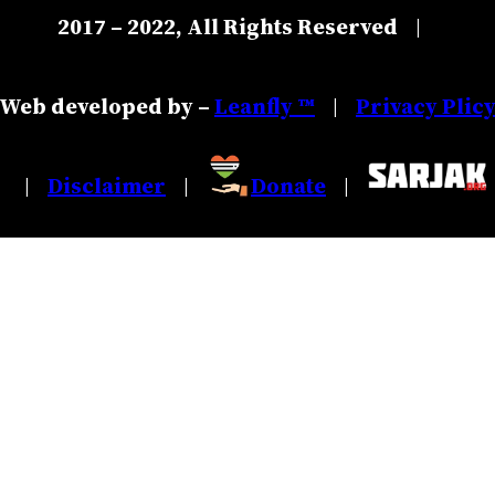
2017 – 2022, All Rights Reserved
|
Web developed by –
Leanfly ™
Privacy Plic
|
Disclaimer
Donate
|
|
|