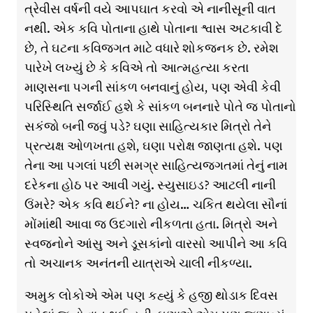
ત્રેવીસ વર્ષની વયે આપઘાત કરવો એ નાનીસૂની વાત
નથી. એક કવિ પોતાના હાથે પોતાના શ્વાસ અટકાવી દે
છે, તે ઘટના કવિજગત માટે વધારે શોકજનક છે. રમેશ
પારેખે લખ્યું છે કે કવિએ તો આત્મહત્યા કરતા
માણસના પગની સાંકળ બનવાનું હોય, પણ એવી કેવી
પરિસ્થિતિ સર્જાઈ હશે કે સાંકળ બનનારે પોતે જ પોતાનો
સકંજો બની જવું પડે? ઘણા સાહિત્યકાર મિત્રો તેને
પ્રત્યક્ષ ઓળખતા હશે, ઘણા પરોક્ષ જાણતા હશે. પણ
તેના આ પગલાં પછી સમગ્ર સાહિત્યજગતમાં તેનું નામ
દરેકના હોઠ પર આવી ગયું. સ્યુસાઇડ? આટલી નાની
ઉંમરે? એક કવિ થઈને? ના હોય… ચકિત થયેલા સૌનાં
મોંમાંથી આવા જ ઉદગારો નીકળતા હતા. મિત્રો અને
સ્વજનોને આંસુ અને ડૂસકાંનો વારસો આપીને આ કવિ
તો અચાનક અનંતની યાત્રાએ ચાલી નીકળ્યા.
અમુક લોકોએ એમ પણ કહ્યું કે હજી થોડાક દિવસ