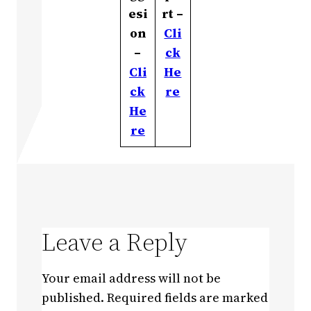
esi
rt –
on
Cli
–
ck
Cli
He
ck
re
He
re
Leave a Reply
Your email address will not be
published.
Required fields are marked