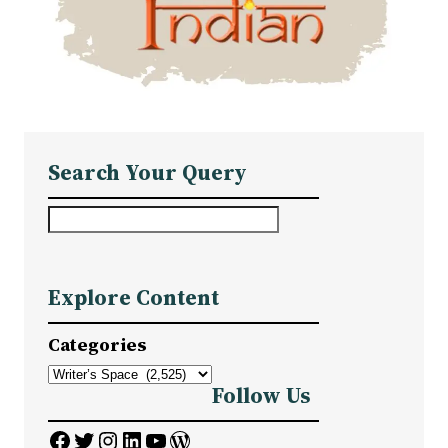
Search Your Query
S
e
a
Explore Content
r
c
Categories
h
Follow Us
Facebook
Twitter
Instagram
LinkedIn
YouTube
WordPress