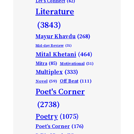
Let's Connect
(82)
Literature
(3843)
Mayur Khavdu
(268)
Mid-day Review
(31)
Mital Khetani
(464)
Mitra
(85)
Motivational
(51)
Multiplex
(333)
Off Beat
(111)
Novel
(59)
Poet's Corner
(2738)
Poetry
(1075)
Poet’s Corner
(176)