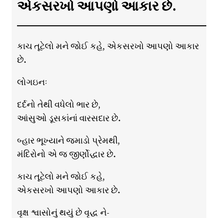
એકસરખો આપણો આકાર છે.
કાચ તૂટેલો મને જોઈ કહે, એકસરખો આપણો આકાર
છે.
લોગઇનઃ
દર્દનો તેથી વધેલો ભાર છે,
આંસુઓ ડૂસકાંનાં વારસદાર છે.
બ્હાર ભૂખ્યાને જમાડો પ્રેમથી,
મંદિરોનો એ જ જીર્ણોદ્ધાર છે.
કાચ તૂટેલો મને જોઈ કહે,
એકસરખો આપણો આકાર છે.
વૃક્ષ શ્વાસોનું થયું છે વૃદ્ધ ને-