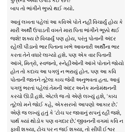
પુત્રની અર્થી ઉપાડે કઈ રીતે?
બાપ તો ભાંગીને ભુક્કો થઈ ગયો.
આવું લખતા પહેલાં આ કવિએ પોતે નહીં વિચાર્યું હોય કે
મારી અર્થી ઉપાડતી વખતે મારા પિતા ભાંગીને ભૂક્કો થઈ
જશે! શક્ય છે વિચાર્યું પણ હોય, પરંતુ પોતાની અંદર
રહેલી પીડાનો ભાર પિતાના ખભે આવનારી અર્થીના ભાર
કરતા તેને વધારે લાગ્યો હશે. પણ એક વાર પિતાની
આંખે, મિત્રો, સ્વજનો, સ્નેહીઓની આંખે પોતાને જોયો
હોત તો કદાચ આ પગલું ન ભરાયું હોત. પણ આ કવિ
પોતાની જાતને તૂટેલા કાચ જેવી અનુભવતા હતા. આવું
પગલું ભરતાં પહેલાં તેમની અંદર અનેક મનોમંથનની
કરચો ઊડી હશે. એટલે જ તો એણે લખ્યું હશે, ‘કાચ
તૂટેલો મને જોઈ કહે, એકસરખો આપણો આકાર છે.’
એણે જ લખ્યું હતું કે ‘ટોચ પર જાવાનું સપનું રહી જશે,
પાર્થ ક્યાં થોડોક પણ વગદાર છે.’ જીવનની વગમાં કવિ ન
ફાવી શક્યા, ટોચ પર ન જઈ શક્યા, તો સીધી ઈશ્વર