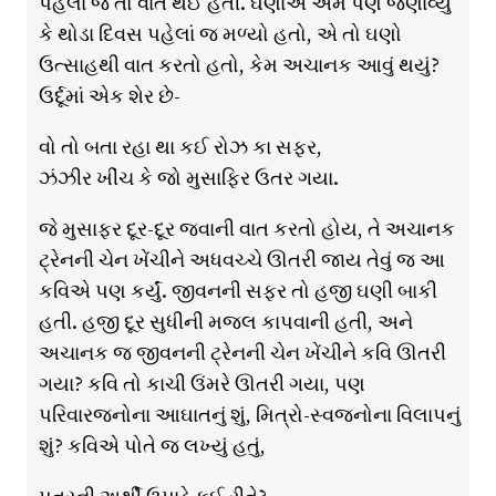
પહેલાં જ તો વાત થઈ હતી. ઘણાએ એમ પણ જણાવ્યું
કે થોડા દિવસ પહેલાં જ મળ્યો હતો, એ તો ઘણો
ઉત્સાહથી વાત કરતો હતો, કેમ અચાનક આવું થયું?
ઉર્દૂમાં એક શેર છે-
વો તો બતા રહા થા કઈ રોઝ કા સફર,
ઝંઝીર ખીંચ કે જો મુસાફિર ઉતર ગયા.
જે મુસાફર દૂર-દૂર જવાની વાત કરતો હોય, તે અચાનક
ટ્રેનની ચેન ખેંચીને અધવચ્ચે ઊતરી જાય તેવું જ આ
કવિએ પણ કર્યું. જીવનની સફર તો હજી ઘણી બાકી
હતી. હજી દૂર સુધીની મજલ કાપવાની હતી, અને
અચાનક જ જીવનની ટ્રેનની ચેન ખેંચીને કવિ ઊતરી
ગયા? કવિ તો કાચી ઉંમરે ઊતરી ગયા, પણ
પરિવારજનોના આઘાતનું શું, મિત્રો-સ્વજનોના વિલાપનું
શું? કવિએ પોતે જ લખ્યું હતું,