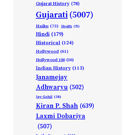
Gujarat History
(78)
Gujarati
(5007)
Haiku
(73)
Health
(25)
Hindi
(179)
Historical
(124)
Hollywood
(61)
Hollywood 100
(56)
Indian History
(113)
Janamejay
Adhwaryu
(502)
Jay Gohil
(38)
Kiran P. Shah
(639)
Laxmi Dobariya
(507)