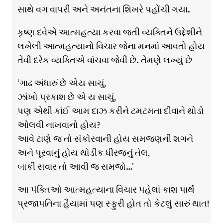
સાથે વગ વાપરી અને અનંતના શિખરે પહોંચી ગયા.
કૃષ્ણ દવેએ આત્મહત્યા કરવા જતી વ્યક્તિને ઉદ્દેશીને
લખેલી આત્મહત્યાનો વિચાર જેના મનમાં આવતો હોય
તેવી દરેક વ્યક્તિએ વાંચવા જેવી છે. તેમણે લખ્યું છે-
‘ગાઢ અંધારું છે એય સાચું,
ઝાંખો પ્રકાશ છે એ ય સાચું,
પણ એથી કાંઈ આમ દાઝ કરીને ટમટમતા દીવાને થોડો
ઓલવી નાખવાનો હોય?
આવે ટાણે જ તો સંકોરવાની હોય સમજણની શગને
અને પૂરવાનું હોય થોડીક ધીરજનું તેલ,
બાકી સવાર તો આવી જ સમજો…’
આ પંક્તિઓ આત્મહત્યાના વિચાર પહેલાં કાશ પાર્થ
પ્રજાપતિના હૈયામાં પણ સ્ફુરી હોત તો કેટલું સારું થાત!