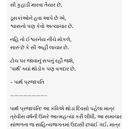
સૌ કુહાડી મારવા તૈયાર છે.
ડૂસકાંઓને હવા આપે છે એ,
શ્વાસનો પણ કેવો અત્યાચાર છે.
નહિ તો ઈશ્વરનેય નીચે મોકલે,
સારું છે કે સૌ અહીં લાચાર છે.
ટોચ પર જાવાનું સપનું રહી જશે,
‘પાર્થ’ ક્યાં થોડોક પણ વગદાર છે.
– પાર્થ પ્રજાપતિ
————————–
પાર્થ પ્રજાપતિ! આ કવિએ થોડા દિવસો પહેલા માત્ર
ત્રેવીસ વર્ષની ઉંમરે આત્મહત્યા કરી લીધી. આ સમાચાર
સાંભળતા જ સાહિત્યજગતમાં ઉદાસી છવાઈ ગઈ. માત્ર