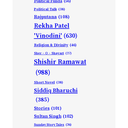
Political Funda
(56)
Political Talk
(38)
Rajputana
(108)
Rekha Patel
'Vinodini'
(630)
Religion & Divinity
(46)
Sher – O – Shayari
(27)
Shishir Ramawat
(988)
Short Novel
(38)
Siddiq Bharuchi
(385)
Stories
(101)
Sultan Singh
(102)
Sunday Story Tales
(26)