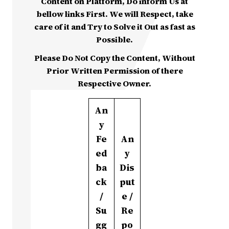
Content on Platform, Do inform Us at
bellow links First. We will Respect, take
care of it and Try to Solve it Out as fast as
Possible.
Please Do Not Copy the Content, Without
Prior Written Permission of there
Respective Owner.
An
y
Fe
An
ed
y
ba
Dis
ck
put
/
e /
Su
Re
gg
po