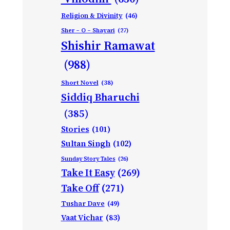
Religion & Divinity
(46)
Sher – O – Shayari
(27)
Shishir Ramawat
(988)
Short Novel
(38)
Siddiq Bharuchi
(385)
Stories
(101)
Sultan Singh
(102)
Sunday Story Tales
(26)
Take It Easy
(269)
Take Off
(271)
Tushar Dave
(49)
Vaat Vichar
(83)