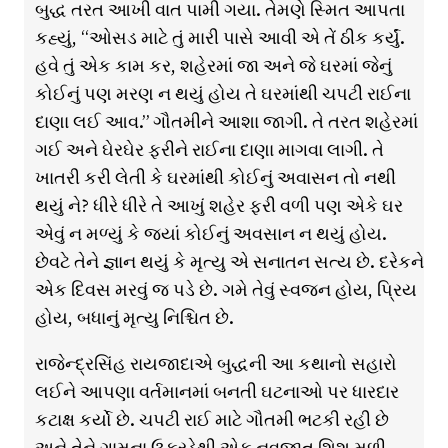
બુદ્ધ તરત આખી વાત પામી ગયા. તેમણે સ્મિત આપતા
કહ્યું, “ઓસડ માટે તું મારી પાસે આવી એ તેં ઠીક કર્યું.
હવે તું એક કામ કર, શહેરમાં જા અને જે ઘરમાં જેનું
કોઈનું પણ મરણ ન થયું હોય તે ઘરમાંથી ચપટી રાઈના
દાણા લઈ આવ.” ગૌતમીને આશા જાગી. તે તરત શહેરમાં
ગઈ અને ઘેરઘેર ફરીને રાઈના દાણા માગવા લાગી. તે
ખાતરી કરી લેતી કે ઘરમાંથી કોઈનું અવાસન તો નથી
થયું ને? ધીરે ધીરે તે આખું શહેર ફરી વળી પણ એકે ઘર
એવું ન મળ્યું કે જ્યાં કોઈનું અવસાન ન થયું હોય.
છેવટે તેને જ્ઞાન થયું કે મૃત્યુ એ સનાતન સત્ય છે. દરેકને
એક દિવસ મરવું જ પડે છે. ગમે તેવું સ્વજન હોય, પ્રિય
હોય, બધાનું મૃત્યુ નિશ્ચિત છે.
રાજેન્દ્રસિંહ રાયજાદાએ બુદ્ધની આ કથાનો સહારો
લઈને આપણા વર્તમાનમાં બનતી ઘટનાઓ પર ધારદાર
કટાક્ષ કર્યો છે. ચપટી રાઈ માટે ગૌતમી ભટકી રહી છે
અને તેને ગામના ઉકરડેથી એક નવજાત શિશુ મળી