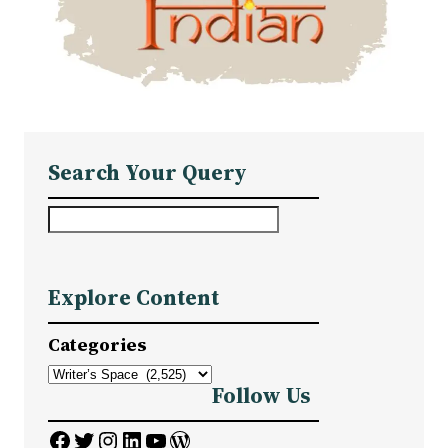
Search Your Query
S
e
a
Explore Content
r
c
Categories
h
Follow Us
Facebook
Twitter
Instagram
LinkedIn
YouTube
WordPress