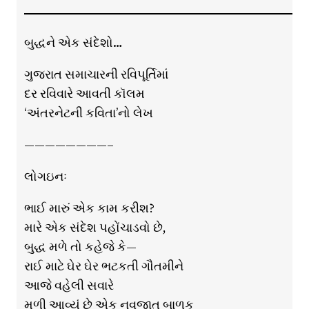
બુદ્ધને એક સંદેશો…
ગુજરાત સમાચારની રવિપૂર્તિમાં
દર રવિવારે આવતી કૉલમ
‘અંતરનેટની કવિતા’નો લેખ
————————–
લોગઇનઃ
ભાઈ મારું એક કામ કરીશ?
મારે એક સંદેશ પહોંચાડવો છે,
બુદ્ધ મળે તો કહેજે કે—
રાઈ માટે ઘેર ઘેર ભટકતી ગૌતમીને
આજે વહેલી સવારે
મળી આવ્યું છે એક નવજાત બાળક