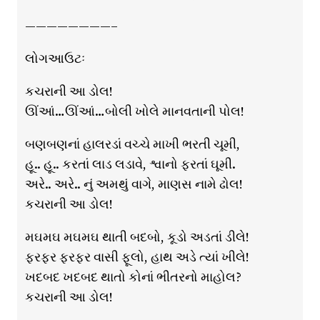
————————–
લોગઆઉટઃ
કચરાની આ ડોલ!
ઊંઆં…ઊંઆં…બોલી ખોલે માનવતાની પોલ!
બણબણનાં હાલરડાં વચ્ચે માખી ભરતી ચૂમી,
હૂ.. હૂ.. કરતાં લાડ લડાવે, શ્વાનો ફરતાં ઘૂમી.
અરે.. અરે.. નું અમથું વાગે, માણસ નામે ઢોલ!
કચરાની આ ડોલ!
મઘમઘ મઘમઘ થાતી બદબો, કૂડો અડતાં ડીલે!
ફરફર ફરફર વાસી ફૂલો, હાથ અડે ત્યાં ખીલે!
ખદબદ ખદબદ થાતો કોનાં ભીતરનો માહોલ?
કચરાની આ ડોલ!