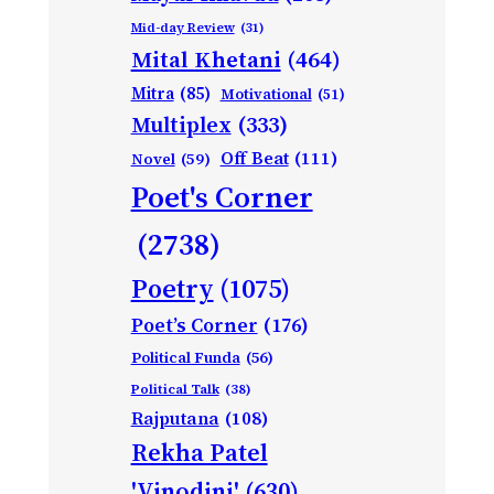
Mid-day Review
(31)
Mital Khetani
(464)
Mitra
(85)
Motivational
(51)
Multiplex
(333)
Off Beat
(111)
Novel
(59)
Poet's Corner
(2738)
Poetry
(1075)
Poet’s Corner
(176)
Political Funda
(56)
Political Talk
(38)
Rajputana
(108)
Rekha Patel
'Vinodini'
(630)