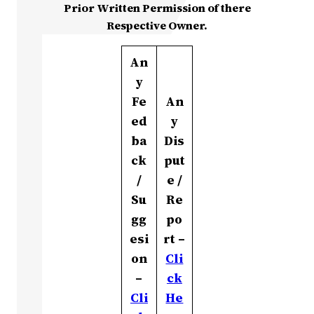
Prior Written Permission of there
Respective Owner.
An
y
Fe
An
ed
y
ba
Dis
ck
put
/
e /
Su
Re
gg
po
esi
rt –
on
Cli
–
ck
Cli
He