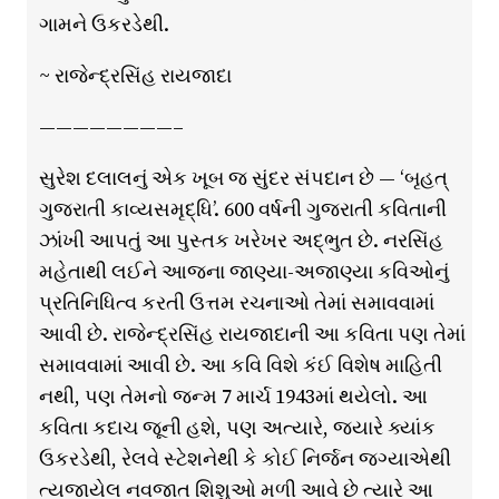
ગામને ઉકરડેથી.
~ રાજેન્દ્રસિંહ રાયજાદા
————————–
સુરેશ દલાલનું એક ખૂબ જ સુંદર સંપદાન છે — ‘બૃહત્
ગુજરાતી કાવ્યસમૃદ્ધિ’. 600 વર્ષની ગુજરાતી કવિતાની
ઝાંખી આપતું આ પુસ્તક ખરેખર અદ્ભુત છે. નરસિંહ
મહેતાથી લઈને આજના જાણ્યા-અજાણ્યા કવિઓનું
પ્રતિનિધિત્વ કરતી ઉત્તમ રચનાઓ તેમાં સમાવવામાં
આવી છે. રાજેન્દ્રસિંહ રાયજાદાની આ કવિતા પણ તેમાં
સમાવવામાં આવી છે. આ કવિ વિશે કંઈ વિશેષ માહિતી
નથી, પણ તેમનો જન્મ 7 માર્ચ 1943માં થયેલો. આ
કવિતા કદાચ જૂની હશે, પણ અત્યારે, જ્યારે ક્યાંક
ઉકરડેથી, રેલવે સ્ટેશનેથી કે કોઈ નિર્જન જગ્યાએથી
ત્યજાયેલ નવજાત શિશુઓ મળી આવે છે ત્યારે આ