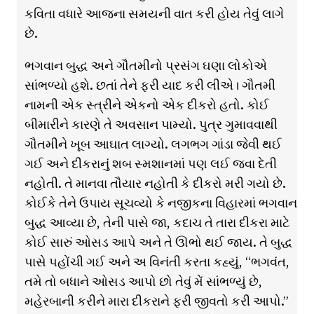
કવિતા વધારે આજના સમયની વાત કરી હોય તેવું લાગે
છે.
ભગવાન બુદ્ધ અને ગૌતમીનો પ્રસંગ ઘણા લોકોએ
સાંભળ્યો હશે. છતાં તેને ફરી યાદ કરી લીએ। ગૌતમી
નામની એક સ્ત્રીને એકનો એક દીકરો હતો. કોઈ
બીમારીને કારણે તે અવસાન પામ્યો. પુત્ર ગુમાવવાથી
ગૌતમીને ખૂબ આઘાત લાગ્યો. લગભગ ગાંડા જેવી થઈ
ગઈ અને દીકરાનું શબ સ્મશાનમાં પણ લઈ જવા દેતી
નહોતી. તે માનવા તૌયાર નહોતી કે દીકરો મરી ગયો છે.
કોઈકે તેને ઉપાય સૂચવ્યો કે નજીકના વિહારમાં ભગવાન
બુદ્ધ આવ્યા છે, તેની પાસે જા, કદાચ તે તારા દીકરા માટે
કોઈ સારું ઓસડ આપે અને તે ઊભો થઈ જાય. તે બુદ્ધ
પાસે પહોંચી ગઈ અને અ વિનંતી કરતા કહ્યું, “ભગવંત,
તમે તો બધાને ઓસડ આપો છો તેવું મેં સાંભળ્યું છે,
મહેરબાની કરીને મારા દીકરાને ફરી જીવતો કરી આપો.”