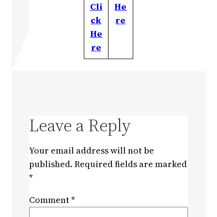
Cli
He
ck
re
He
re
Leave a Reply
Your email address will not be
published.
Required fields are marked
*
Comment
*