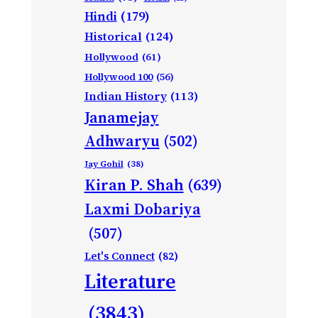
Hindi
(179)
Historical
(124)
Hollywood
(61)
Hollywood 100
(56)
Indian History
(113)
Janamejay
Adhwaryu
(502)
Jay Gohil
(38)
Kiran P. Shah
(639)
Laxmi Dobariya
(507)
Let's Connect
(82)
Literature
(3843)