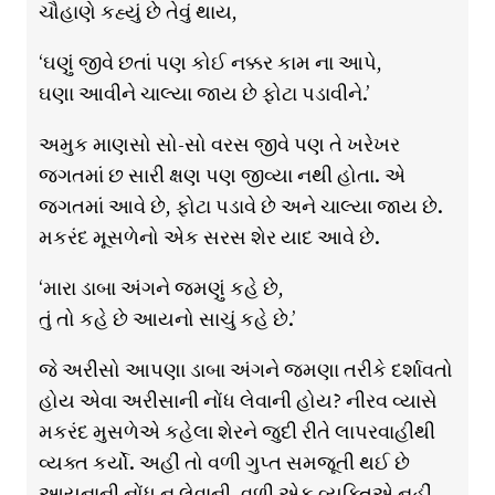
ચૌહાણે કહ્યું છે તેવું થાય,
‘ઘણું જીવે છતાં પણ કોઈ નક્કર કામ ના આપે,
ઘણા આવીને ચાલ્યા જાય છે ફોટા પડાવીને.’
અમુક માણસો સો-સો વરસ જીવે પણ તે ખરેખર
જગતમાં છ સારી ક્ષણ પણ જીવ્યા નથી હોતા. એ
જગતમાં આવે છે, ફોટા પડાવે છે અને ચાલ્યા જાય છે.
મકરંદ મૂસળેનો એક સરસ શેર યાદ આવે છે.
‘મારા ડાબા અંગને જમણું કહે છે,
તું તો કહે છે આયનો સાચું કહે છે.’
જે અરીસો આપણા ડાબા અંગને જમણા તરીકે દર્શાવતો
હોય એવા અરીસાની નોંધ લેવાની હોય? નીરવ વ્યાસે
મકરંદ મુસળેએ કહેલા શેરને જુદી રીતે લાપરવાહીથી
વ્યક્ત કર્યો. અહીં તો વળી ગુપ્ત સમજૂતી થઈ છે
આયનાની નોંધ ન લેવાની. વળી એક વ્યક્તિએ નહીં,