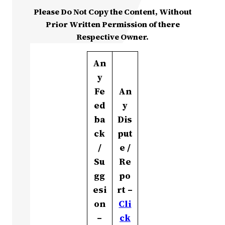
Please Do Not Copy the Content, Without
Prior Written Permission of there
Respective Owner.
An
y
Fe
An
ed
y
ba
Dis
ck
put
/
e /
Su
Re
gg
po
esi
rt –
on
Cli
–
ck