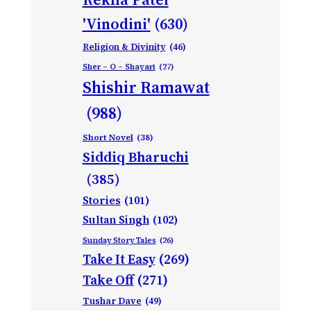
'Vinodini'
(630)
Religion & Divinity
(46)
Sher – O – Shayari
(27)
Shishir Ramawat
(988)
Short Novel
(38)
Siddiq Bharuchi
(385)
Stories
(101)
Sultan Singh
(102)
Sunday Story Tales
(26)
Take It Easy
(269)
Take Off
(271)
Tushar Dave
(49)