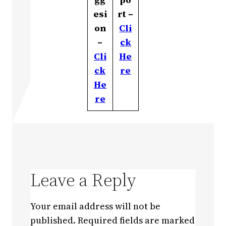
esi
rt –
on
Cli
–
ck
Cli
He
ck
re
He
re
Leave a Reply
Your email address will not be
published.
Required fields are marked