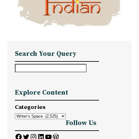
Search Your Query
S
e
a
Explore Content
r
c
Categories
h
Follow Us
Facebook
Twitter
Instagram
LinkedIn
YouTube
WordPress