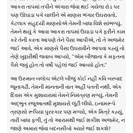
આકરા તાપમાં તપીને અંગારા જેવા થઈ ગયેલા રોડ પર
પણ ઊઘાડા પગે ચાલીને એ માણસ ભંગાર ઉઘરાવતો.
કેટલાક સહૃદયી માણસોએ તેમની બાધા વિશે સાંભળ્યું.
તેમને થયું કે આવા આકરા તાપમાં ઉઘાડા પગે ફરીને કામ
કરે તેની કરતા આપણે તેને પૈસા આપીએ, તો તે અજમેર
જઈ આવે. એક માણસે પૈસા ઉઘરાવીને આપવા કહ્યું તો
તેણે ખુદ્દારીથી જવાબ આપ્યો, “એમ બીજાના કે મફતના
પૈસે જવું હોત તો વર્ષો પહેલાં જઈ આવ્યો હોત.”
આ ઉસ્માન બલોચ એટલે બીજું કોઈ નહીં કવિ બરબાદ
જૂનાગઢી. તેમની માનતાની વાત અહીં પતતી નથી. એક
દિવસ એક મુશાયરામાં તેમને નિમંત્રણ મળ્યું. તેમની
અદ્ભુત રજૂઆતથી મુશાયરો લૂંટી લીધો. ઇનામરૂપે
ત્રણસો રૂપિયા પુરસ્કાર પણ મળ્યો, એક મિત્રે કહ્યું,
તારી બાધા ફળી, તું તો આરામથી જઈ શકીશ અજમેર, ન
જાણે અમારા જેવા બદનસીબો ક્યારે જઈ શકશે?