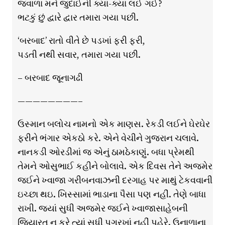
જ્વાળા મને જુદાઈની ક્યાં-ક્યાં લઈ ગઈ?
ભટકું છું દ્વારે દ્વાર તમારા ગયા પછી.
‘બરબાદ’ રાતો વીતે છે પડખાં ફરી ફરી,
પડતી નથી સવાર, તમારા ગયા પછી.
– બરબાદ જૂનાગઢી
————————–
ઉસ્માન બલોચ નામનો એક માણસ. રેકડી લઈને ઘેરઘેર
ફરીને ભંગાર એકઠો કરે. એને વેચીને ગુજરાન ચલાવે.
નાનકડી ઓરડીમાં જ એનું ઠામઠેકાણું. બધા પ્રેમથી
તેમને ઓસુભાઈ કહીને બોલાવે. એક દિવસ તેને અજમેર
જઈને ખ્વાજા ગરીબનવાઝની દરગાહ પર માથું ટેકવવાની
ઇચ્છા થઇ. ખિસ્સામાં ભાડાના પૈસા પણ નહીં. તેણે બાધા
રાખી. જ્યાં સુધી અજમેર જઈને ખ્વાજાસાહેબની
જિયારત ન કરે ત્યાં સુધી પગરખાં નહીં પહેરે. ઉનાળાના