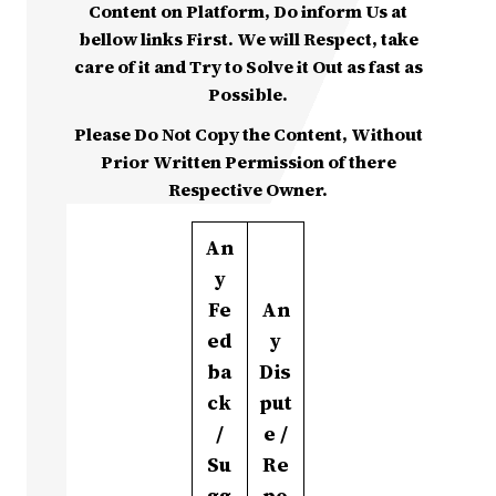
Content on Platform, Do inform Us at
bellow links First. We will Respect, take
care of it and Try to Solve it Out as fast as
Possible.
Please Do Not Copy the Content, Without
Prior Written Permission of there
Respective Owner.
An
y
Fe
An
ed
y
ba
Dis
ck
put
/
e /
Su
Re
gg
po