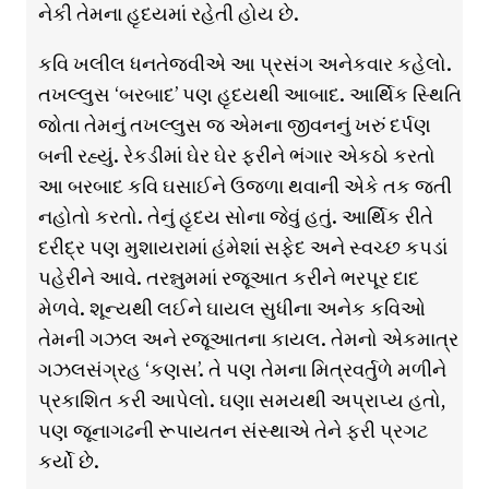
નેકી તેમના હૃદયમાં રહેતી હોય છે.
કવિ ખલીલ ધનતેજવીએ આ પ્રસંગ અનેકવાર કહેલો.
તખલ્લુસ ‘બરબાદ’ પણ હૃદયથી આબાદ. આર્થિક સ્થિતિ
જોતા તેમનું તખલ્લુસ જ એમના જીવનનું ખરું દર્પણ
બની રહ્યું. રેકડીમાં ઘેર ઘેર ફરીને ભંગાર એકઠો કરતો
આ બરબાદ કવિ ઘસાઈને ઉજળા થવાની એકે તક જતી
નહોતો કરતો. તેનું હૃદય સોના જેવું હતું. આર્થિક રીતે
દરીદ્ર પણ મુશાયરામાં હંમેશાં સફેદ અને સ્વચ્છ કપડાં
પહેરીને આવે. તરન્નુમમાં રજૂઆત કરીને ભરપૂર દાદ
મેળવે. શૂન્યથી લઈને ઘાયલ સુધીના અનેક કવિઓ
તેમની ગઝલ અને રજૂઆતના કાયલ. તેમનો એકમાત્ર
ગઝલસંગ્રહ ‘કણસ’. તે પણ તેમના મિત્રવર્તુળે મળીને
પ્રકાશિત કરી આપેલો. ઘણા સમયથી અપ્રાપ્ય હતો,
પણ જૂનાગઢની રૂપાયતન સંસ્થાએ તેને ફરી પ્રગટ
કર્યો છે.