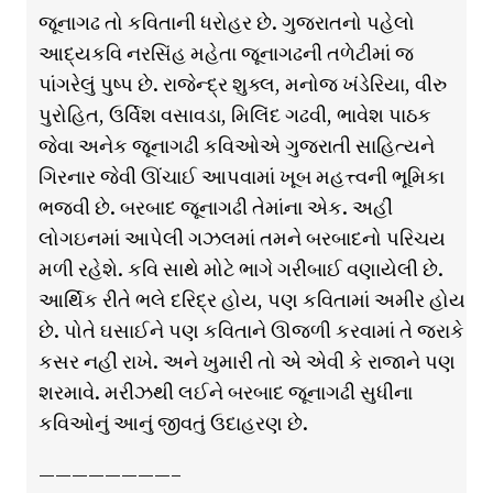
જૂનાગઢ તો કવિતાની ધરોહર છે. ગુજરાતનો પહેલો
આદ્યકવિ નરસિંહ મહેતા જૂનાગઢની તળેટીમાં જ
પાંગરેલું પુષ્પ છે. રાજેન્દ્ર શુક્લ, મનોજ ખંડેરિયા, વીરુ
પુરોહિત, ઉર્વિશ વસાવડા, મિલિંદ ગઢવી, ભાવેશ પાઠક
જેવા અનેક જૂનાગઢી કવિઓએ ગુજરાતી સાહિત્યને
ગિરનાર જેવી ઊંચાઈ આપવામાં ખૂબ મહત્ત્વની ભૂમિકા
ભજવી છે. બરબાદ જૂનાગઢી તેમાંના એક. અહીં
લોગઇનમાં આપેલી ગઝલમાં તમને બરબાદનો પરિચય
મળી રહેશે. કવિ સાથે મોટે ભાગે ગરીબાઈ વણાયેલી છે.
આર્થિક રીતે ભલે દરિદ્ર હોય, પણ કવિતામાં અમીર હોય
છે. પોતે ઘસાઈને પણ કવિતાને ઊજળી કરવામાં તે જરાકે
કસર નહીં રાખે. અને ખુમારી તો એ એવી કે રાજાને પણ
શરમાવે. મરીઝથી લઈને બરબાદ જૂનાગઢી સુધીના
કવિઓનું આનું જીવતું ઉદાહરણ છે.
————————–