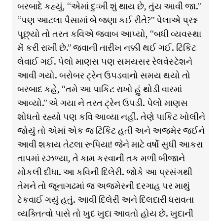
બરબાદે કહ્યું, “એમાં દુઃખી શું થાય છે, તુંય આવી જા.”
“પણ આટલા પૈસામાં બે જણા કઈ રીતે?” પેલાએ પ્રશ્ન
પૂછ્યો તો તરત કવિએ જવાબ આપ્યો, “બધી વ્યવસ્થા
મેં કરી રાખી છે.” જવાની તારીખ નક્કી થઈ ગઈ. ટિકિટ
લેવાઈ ગઈ. પેલો માણસ પણ સમયસર રેલવેસ્ટેશને
આવી ગયો. બરોબર ટ્રેન ઉપડવાનો સમય થયો તો
બરબાદ કહે, “તમે આ પાકિટ રાખો હું થોડી વારમાં
આવ્યો.” એ ગયા ને તરત ટ્રેન ઉપડી. પેલો માણસ
શોધતો રહ્યો પણ કવિ આવ્યા નહીં. તેણે પાકિટ ખોલીને
જોયું તો એમાં એક જ ટિકિટ હતી અને અજમેર જઈને
આવી શકાય તેટલા રૂપિયા! જેને માટે વર્ષો સુધી આકરા
તાપમાં રઝળ્યા, તે કામ કરવાની તક મળી બીજાને
મોકલી દીધા. આ કવિની દિલેરી. જોકે આ પ્રસંગથી
તેમને તો જૂનાગઢમાં જ અજમેરની દરગાહ પર માથું
ટેકવાઈ ગયું હતું. આવી દિલેરી અને દિલદારી ધરાવતા
વ્યક્તિત્વો પાસે તો ખુદ ખુદા આવતો હોય છે. ખુદાની