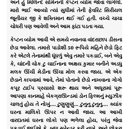
અને હું મિલિન્દ સોમેનની કેપ્ટન વ્યોમ જોવા લાગેલો.
મારો ભાઈ આવ્યો ત્યાં સુધીમાં તેની ફેવરિટ સિરીયલ
જૂનીયર જી કે શક્તિમાન થઈ ગઈ હતી. વચ્ચે ચાચા
ચોધરી પણ આવેલી અને આમ ફાંટા પડતા ગયા.
કેપ્ટન વ્યોમ આવી એ સમયે નવાનવા વાંદરાછાપ ડીસના
છેડા આવેલા. તમારો પાડોશી 50 રૂપિયે મહિને છેડો ફિટ
કરે એટલે તેનામાંથી ધૂંધળું એવુ તમારે પકડાઈ, બને એવુ
કે, ચાંદની ચોક ટુ ચાઈનાના અક્ષય કુમાર બનીને અડધુ
મલક ઊંચી મેડીના ઊંચા મોલ કરવા જાય. એ એક
છેડાને કાપવામાં આવે, તેમાં પોતાનો છેડો નાખવાના ગોગો
કપૂર ટાઈપ પ્રયાસો શરૂ થાય અને અધૂરામાં પૂરૂ
આપણા કાનમાહે બેકગ્રાઊન્ડમાં ડોન ફિલ્મનું મ્યુઝીક
ચાલતું હોય તે નોખું…. ટુણુણુણું… ટુનુનુ ટુનુનુ…. ક્યાંક
ઘરના માલિકો ઊપર ન આવી જાય. આ આખી
વારદાતમાં ઘરના લોકો પણ ભળેલા હોય, પરંતુ જેવા
પકડાઈ જઈએ કે, બધા સરેન્ડર કરી નાખે. અને છોકરા