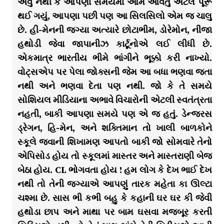
એવું નથી કે આપણા સમયમાં આમ આવતું એટલે પૂરૂ
થઈ ગયું, આપણા પછી પણ આ સિલસિલો એમ જ ચાલુ
છે. હી-મેનની જગ્યા અત્યારે છોટાભીમ, ડોરેમોન, નીંજા
હથોડી જેવા જાપાનીઝ કાર્ટૂનોએ લઈ લીધી છે.
એકમાત્ર ભારતીય ભીમે ભાંગીને ભૂક્કો કરી નાખ્યો.
વોટ્સએપ પર પેલા જોક્સની જેમ આ બધા ભણવા જતા
નથી અને ભણવા દેતા પણ નથી. જો કે તે સમયે
સોશિયલ મીડિયાના અભાવે વિચારોની એટલી સ્વતંત્રતા
નહતી, બાકી આપણા સમયે પણ એ જ હતું. ડેન્જરસ
ડ્રેગન, હિ-મેન, અને શક્તિમાન તો ખાલી બાળકોને
સ્કૂલે જવાની શિખામણ આપતો બાકી જો સોમવારે તેનો
એપિસોડ હોય તો સ્કૂલમાં માસ્તર અને માસ્તરાણી બેજ
બેઠા હોય. CL ભોગવતા હોય ! હમ લોગ કે દેખ ભાઈ દેખ
નથી તો તેની જગ્યાએ આપણું તારક મહેતા કા ઊલ્ટા
ચશ્મા છે. સાસ ભી કભી બહુ કે કહાની ઘર ઘર કી જેવી
હથોડા છાપ અને માથા પર બામ ઘસવા મજબૂર કરતી