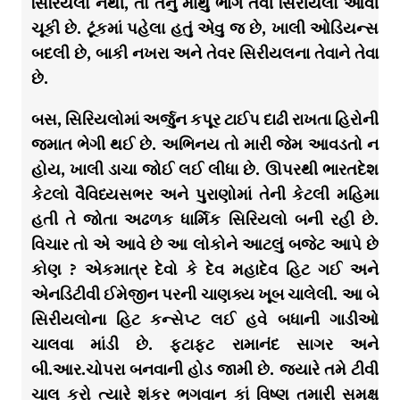
સિરિયલો નથી, તો તેનું માથુ ભાંગે તેવી સિરીયલો આવી
ચૂકી છે. ટૂંકમાં પહેલા હતું એવુ જ છે, ખાલી ઓડિયન્સ
બદલી છે, બાકી નખરા અને તેવર સિરીયલના તેવાને તેવા
છે.
બસ, સિરિયલોમાં અર્જુન કપૂર ટાઈપ દાઢી રાખતા હિરોની
જમાત ભેગી થઈ છે. અભિનય તો મારી જેમ આવડતો ન
હોય, ખાલી ડાચા જોઈ લઈ લીધા છે. ઊપરથી ભારતદેશ
કેટલો વૈવિધ્યસભર અને પુરાણોમાં તેની કેટલી મહિમા
હતી તે જોતા અઢળક ધાર્મિક સિરિયલો બની રહી છે.
વિચાર તો એ આવે છે આ લોકોને આટલું બજેટ આપે છે
કોણ ? એકમાત્ર દેવો કે દેવ મહાદેવ હિટ ગઈ અને
એનડિટીવી ઈમેજીન પરની ચાણક્ય ખૂબ ચાલેલી. આ બે
સિરીયલોના હિટ કન્સેપ્ટ લઈ હવે બધાની ગાડીઓ
ચાલવા માંડી છે. ફટાફટ રામાનંદ સાગર અને
બી.આર.ચોપરા બનવાની હોડ જામી છે. જ્યારે તમે ટીવી
ચાલુ કરો ત્યારે શંકર ભગવાન કાં વિષ્ણુ તમારી સમક્ષ