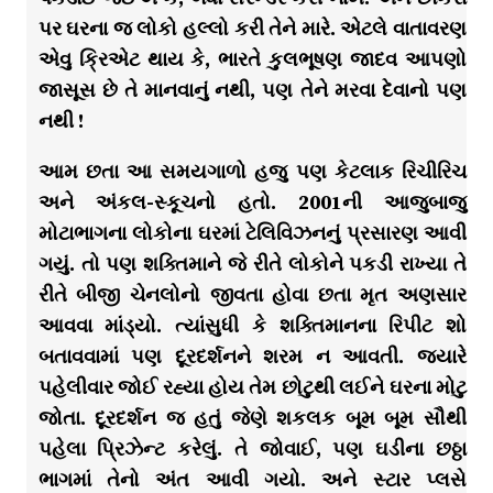
પર ઘરના જ લોકો હલ્લો કરી તેને મારે. એટલે વાતાવરણ
એવુ ક્રિએટ થાય કે, ભારતે કુલભૂષણ જાદવ આપણો
જાસૂસ છે તે માનવાનું નથી, પણ તેને મરવા દેવાનો પણ
નથી !
આમ છતા આ સમયગાળો હજુ પણ કેટલાક રિચીરિચ
અને અંકલ-સ્કૂચનો હતો. 2001ની આજુબાજુ
મોટાભાગના લોકોના ઘરમાં ટેલિવિઝનનું પ્રસારણ આવી
ગયું. તો પણ શક્તિમાને જે રીતે લોકોને પકડી રાખ્યા તે
રીતે બીજી ચેનલોનો જીવતા હોવા છતા મૃત અણસાર
આવવા માંડ્યો. ત્યાંસુધી કે શક્તિમાનના રિપીટ શો
બતાવવામાં પણ દૂરદર્શનને શરમ ન આવતી. જ્યારે
પહેલીવાર જોઈ રહ્યા હોય તેમ છોટુથી લઈને ઘરના મોટુ
જોતા. દૂરદર્શન જ હતું જેણે શકલક બૂમ બૂમ સૌથી
પહેલા પ્રિઝેન્ટ કરેલું. તે જોવાઈ, પણ ઘડીના છઠ્ઠા
ભાગમાં તેનો અંત આવી ગયો. અને સ્ટાર પ્લસે