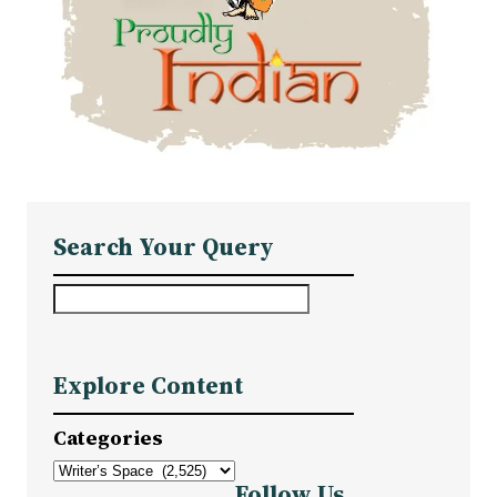
Search Your Query
S
e
a
Explore Content
r
c
Categories
h
Follow Us