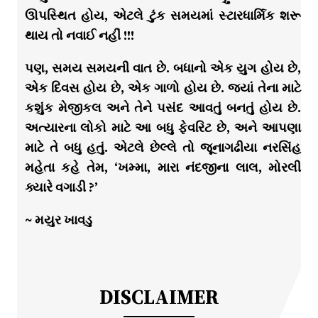
ઊપસ્થિત હોય, એટલે ટુંક સમયમાં સ્ટારધાર્મિક શરૂ
થાય તો નવાઈ નહીં !!!
પણ, સમય સમયની વાત છે. બધાનો એક યુગ હોય છે,
એક દિવસ હોય છે, એક ગાળો હોય છે. જ્યાં તેના માટે
કશુંક મેજીકલ અને તેને પસંદ આવતું બનતું હોય છે.
અત્યારના લોકો માટે આ બધુ ફેવરિટ છે, અને આપણા
માટે તે બધુ હતું. એટલે છેલ્લે તો જૂનાગઢીયા નરસિંહ
મહેતા કહે તેમ, ‘ખમ્મા, મારા નંદજીના લાલ, મોરલી
ક્યારે વગાડી ?’
~ મયુર ખાવડુ
DISCLAIMER