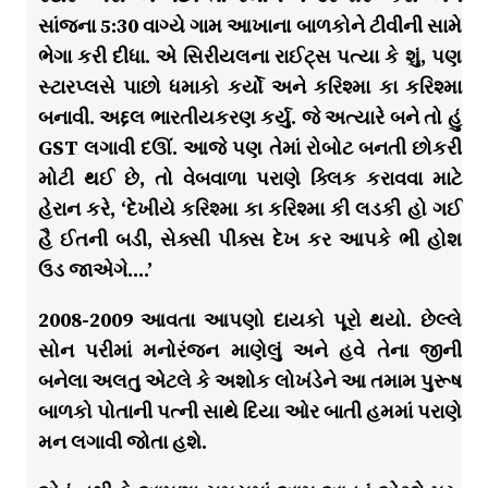
સાંજના 5:30 વાગ્યે ગામ આખાના બાળકોને ટીવીની સામે
ભેગા કરી દીધા. એ સિરીયલના રાઈટ્સ પત્યા કે શું, પણ
સ્ટારપ્લસે પાછો ધમાકો કર્યો અને કરિશ્મા કા કરિશ્મા
બનાવી. અદ્દલ ભારતીયકરણ કર્યુ. જે અત્યારે બને તો હું
GST લગાવી દઊં. આજે પણ તેમાં રોબોટ બનતી છોકરી
મોટી થઈ છે, તો વેબવાળા પરાણે ક્લિક કરાવવા માટે
હેરાન કરે, ‘દેખીયે કરિશ્મા કા કરિશ્મા કી લડકી હો ગઈ
હૈ ઈતની બડી, સેક્સી પીક્સ દેખ કર આપકે ભી હોશ
ઉડ જાએગે….’
2008-2009 આવતા આપણો દાયકો પૂરો થયો. છેલ્લે
સોન પરીમાં મનોરંજન માણેલું અને હવે તેના જીની
બનેલા અલતુ એટલે કે અશોક લોખંડેને આ તમામ પુરૂષ
બાળકો પોતાની પત્ની સાથે દિયા ઓર બાતી હમમાં પરાણે
મન લગાવી જોતા હશે.