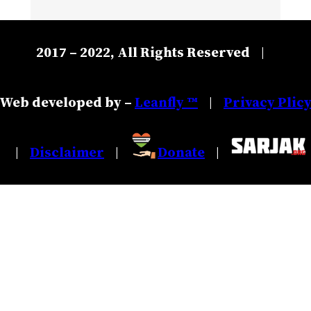
2017 – 2022, All Rights Reserved
|
Web developed by –
Leanfly ™
Privacy Plic
|
Disclaimer
Donate
|
|
|