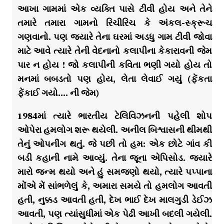
આખા ગામમાં એક વ્યક્તિ પાસે ટીવી હોય અને તેને
તમારે તમારા ગામનો રિચીરિચ કે અંકલ-સ્ક્રૂચ
ગણવાનો. પણ જ્યારે તેના ઘરમાં અડધુ ગામ ટીવી જોવા
માટે આવે ત્યારે તેની વેદનાનો કલાપીના કેકારાવની જેમ
પાર ન હોય ! જો કલાપીની કવિતા ભણી ગયો હોય તો
મનમાં બબડતો પણ હોય, લેતા લેવાઈ ગયું (ફેંકતા
ફેંકાઈ ગયો…. ની જેમ)
1984માં ત્યારે ભારતીય ટેલિવિઝનની પહેલી શોપ
ઓપેરા હમલોગ શરૂ થયેલી. અનીલ બિશ્વાસની થીમથી
તેનું ઓપનીંગ થતું. જે પછી તો હમ: એક છોટે ગાંવ કી
બડી કહાની નામે આવ્યું. તેના જૂના એપિસોડ. જ્યારે
મારો જન્મ થયો અને હું સમજણો થયો, ત્યારે પપ્પાના
મોંએ મેં સાંભળેલું કે, અમારા સમયે તો હમલોગ આવતી
હતી, નુક્કડ આવતી હતી, દેખ ભાઈ દેખ માલગુડી ડેઈઝ
આવતી, પણ ત્યાંસુધીમાં એક પેઢી આખી બદલી ગયેલી.