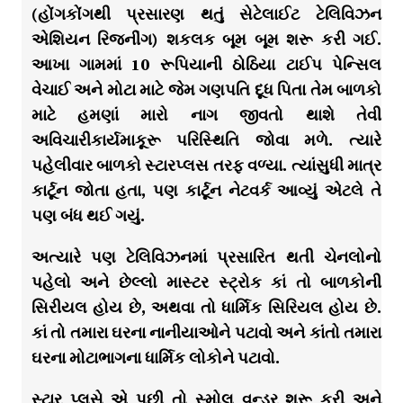
(હોંગકોંગથી પ્રસારણ થતું સેટેલાઈટ ટેલિવિઝન
એશિયન રિજનીંગ) શકલક બૂમ બૂમ શરૂ કરી ગઈ.
આખા ગામમાં 10 રૂપિયાની ઠોઠિયા ટાઈપ પેન્સિલ
વેચાઈ અને મોટા માટે જેમ ગણપતિ દૂધ પિતા તેમ બાળકો
માટે હમણાં મારો નાગ જીવતો થાશે તેવી
અવિચારીકાર્યમાકૂરૂ પરિસ્થિતિ જોવા મળે. ત્યારે
પહેલીવાર બાળકો સ્ટારપ્લસ તરફ વળ્યા. ત્યાંસુધી માત્ર
કાર્ટૂન જોતા હતા, પણ કાર્ટૂન નેટવર્ક આવ્યું એટલે તે
પણ બંધ થઈ ગયું.
અત્યારે પણ ટેલિવિઝનમાં પ્રસારિત થતી ચેનલોનો
પહેલો અને છેલ્લો માસ્ટર સ્ટ્રોક કાં તો બાળકોની
સિરીયલ હોય છે, અથવા તો ધાર્મિક સિરિયલ હોય છે.
કાં તો તમારા ઘરના નાનીયાઓને પટાવો અને કાંતો તમારા
ઘરના મોટાભાગના ધાર્મિક લોકોને પટાવો.
સ્ટાર પ્લસે એ પછી તો સ્મોલ વન્ડર શરૂ કરી અને