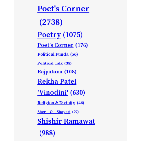
Poet's Corner
(2738)
Poetry
(1075)
Poet’s Corner
(176)
Political Funda
(56)
Political Talk
(38)
Rajputana
(108)
Rekha Patel
'Vinodini'
(630)
Religion & Divinity
(46)
Sher – O – Shayari
(27)
Shishir Ramawat
(988)