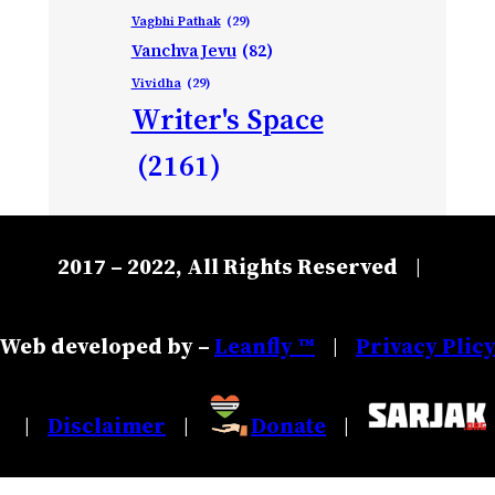
Vagbhi Pathak
(29)
Vanchva Jevu
(82)
Vividha
(29)
Writer's Space
(2161)
2017 – 2022, All Rights Reserved
|
Web developed by –
Leanfly ™
Privacy Plic
|
Disclaimer
Donate
|
|
|