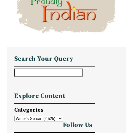
Search Your Query
S
e
a
Explore Content
r
c
Categories
h
Follow Us