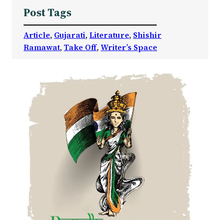
Post Tags
Article
, 
Gujarati
, 
Literature
, 
Shishir
Ramawat
, 
Take Off
, 
Writer’s Space