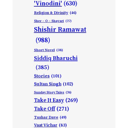
'Vinodini'
(630)
Religion & Divinity
(46)
Sher – O – Shayari
(27)
Shishir Ramawat
(988)
Short Novel
(38)
Siddiq Bharuchi
(385)
Stories
(101)
Sultan Singh
(102)
Sunday Story Tales
(26)
Take It Easy
(269)
Take Off
(271)
Tushar Dave
(49)
Vaat Vichar
(83)