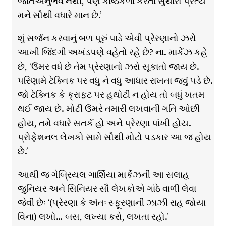
જાતઅનુભવ નથી, પણ કાષ્ઠકળા કરતા સુથારો પ્રત્યે
મને સૌથી વધારે માન છે.’
શું સર્જન કરવાનું બળ પૂરું પાડે એવી પ્રેરણાનો ઝરો
આખી જિંદગી અખંડપણે વહેતો રહે છે? ના. માર્કેઝ કહે
છે, ‘ઉંમર વધે છે તેમ પ્રેરણાનો ઝરો સૂકાતો જાય છે.
પરિણામે ટેક્નિક પર વધુ ને વધુ આધાર રાખતા જવું પડે છે.
જો ટેક્નિક કે ક્રાફ્ટ પર હથોટી ન હોય તો બધું ખતમ
થઈ જાય છે. મોટી ઉંમરે તમારી લખવાની ગતિ ઓછી
હોય, તમે વધારે સતર્ક હો અને પ્રેરણા પાંખી હોય.
પ્રોફેશનલ લેખકો સામે સૌથી મોટો પડકાર આ જ હોય
છે.’
આથી જ ગેબ્રિયલ ગાર્શિયા માર્કેઝની આ સલાહ
જુનિયર અને સિનિયર સૌ લેખકોએ ગાંઠે વાળી લેવા
જેવી છેઃ ‘(પ્રેરણા કે અંતઃ સ્ફૂરણાની ઝાઝી રાહ જોયા
વિના) લખો… બસ, લખ્યા કરો, લખતા રહો.’