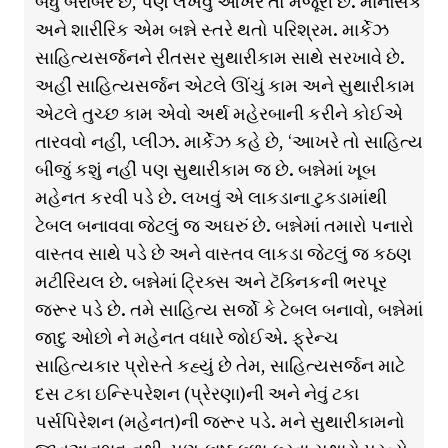
બધું બરાબર છે, પણ લખવું આખરે તો મજૂરી છે. માનસિક
અને શારીરિક એમ બન્ને સ્તરે થતો પરિશ્રમ. માર્કેઝ
સાહિત્યસર્જનને રીતસર સુથારીકામ સાથે સરખાવે છે.
અહીં સાહિત્યસર્જન એટલે ઊંચું કામ અને સુથારીકામ
એટલે તુચ્છ કામ એવો અર્થ મહેરબાની કરીને કોઈએ
તારવવો નહીં, પ્લીઝ. માર્કેઝ કહે છે, ‘આખરે તો સાહિત્ય
બીજું કશું નહીં પણ સુથારીકામ જ છે. બન્નેમાં ખૂબ
મહેનત કરવી પડે છે. લખવું એ લાકડાના ટુકડામાંથી
ટેબલ બનાવવા જેટલું જ અઘરું છે. બન્નેમાં તમારો પનારો
વાસ્તવ સાથે પડે છે અને વાસ્તવ લાકડા જેટલું જ કઠણ
મટીરિયલ છે. બન્નેમાં ટ્રિક્સ અને ટૅક્નિકની ભરપૂર
જરૂર પડે છે. તમે સાહિત્ય સર્જો કે ટેબલ બનાવો, બન્નેમાં
જાદુ ઓછો ને મહેનત વધારે જોઈએ. ફ્રેન્ચ
સાહિત્યકાર પ્રોસ્તે કહ્યું છે તેમ, સાહિત્યસર્જન માટે
દસ ટકા ઇન્સ્પિરેશન (પ્રેરણા)ની અને નેવું ટકા
પર્સપિરેશન (મહેનત)ની જરૂર પડે. મને સુથારીકામનો