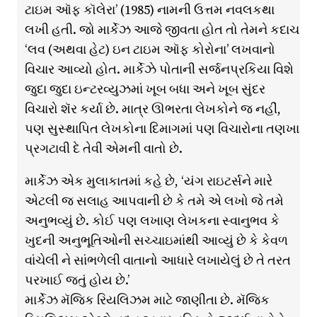
ટાઇમ ઑફ કૉલેરા’ (1985) નામની ઉત્તમ નવલકથા
લખી હતી. જો માર્કેઝ આજે જીવતા હોત તો તેમને કદાચ
‘લવ (અથવા હેટ) ઇન ટાઇમ ઑફ કોરોના’ લખવાનો
વિચાર આવ્યો હોત. માર્કેઝે પોતાની સર્જનપ્રકિયા વિશે
જુદા જુદા ઇન્ટરવ્યુઝમાં ખૂબ બધા અને ખૂબ સુંદર
વિચારો શૅર કર્યા છે. માત્ર ઊભરતા લેખકોને જ નહીં,
પણ સુસ્થાપિત લેખકોના દિમાગમાં પણ વિચારોના તણખા
પ્રગટાવી દે તેવી એમની વાતો છે.
માર્કેઝ એક મુલાકાતમાં કહે છે, ‘યંગ રાઇટર્સને મારે
એટલી જ સલાહ આપવાની છે કે તમે એ લખો જે તમે
અનુભવ્યું છે. કોઈ પણ લખાણ લેખકના સ્વાનુભવ કે
ખુદની અનુભૂતિઓની સચ્ચાઇમાંથી આવ્યું છે કે કેવળ
વાંચેલી ને સાંભળેલી વાતાનો આધારે લખાયેલું છે તે તરત
પરખાઈ જતું હોય છે.’
માર્કેઝ મૅજિક રિયલિઝમ માટે જાણીતા છે. મૅજિક