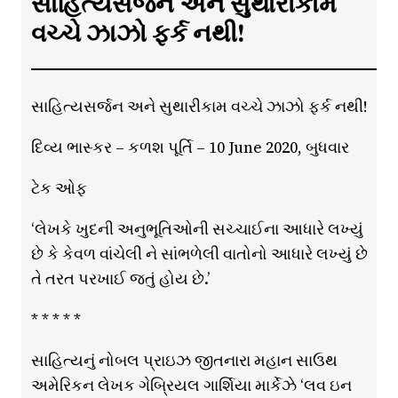
સાહિત્યસર્જન અને સુથારીકામ
વચ્ચે ઝાઝો ફર્ક નથી!
સાહિત્યસર્જન અને સુથારીકામ વચ્ચે ઝાઝો ફર્ક નથી!
દિવ્ય ભાસ્કર – કળશ પૂર્તિ – 10 June 2020, બુધવાર
ટેક ઓફ
‘લેખકે ખુદની અનુભૂતિઓની સચ્ચાઈના આધારે લખ્યું
છે કે કેવળ વાંચેલી ને સાંભળેલી વાતોનો આધારે લખ્યું છે
તે તરત પરખાઈ જતું હોય છે.’
* * * * *
સાહિત્યનું નોબલ પ્રાઇઝ જીતનારા મહાન સાઉથ
અમેરિકન લેખક ગેબ્રિયલ ગાર્શિયા માર્કેઝે ‘લવ ઇન