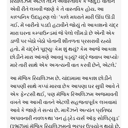
રિયલિઝમ એટલે તદન અવાસ્તવિક કે જાદુઈ વાતોને
એવી રીતે લખવી જાણે કે તે વાસ્તવિક હોય. આ
કાલ્પનિક ઉદાહરણ લોઃ ‘કાલે મધરાતે મારી ઊંઘ ઊડી
ગઈ. મેં બારીનો પડદો હટાવીને જોયું તો આકાશનો ચંદ્ર
મારા ઘરના કમ્પાઉન્ડમાં જે પેલો લીમડો છે એની એક
ડાળી પર બેઠો બેઠો પોતાની શીતળતા પ્રસરાવી રહ્યો
હતો. મેં ચંદ્રેને પૂછ્યુઃ કેમ શું થયું? કેમ આજે આકાશ
છોડીને મારા આંગણે આવવું પડ્યું? ચંદ્રે જવાબ આપ્યોઃ
મારે તારી સાથે એક અગત્યની વાત કરવી છેને, એટલે.’
આ મૅજિક રિયલિઝમ છે. ચાંદામામા આકાશ છોડીને
આપણી સાથે ગપ્પાં મારવા છેક આપણા ઘર સુધી આવે તે
એક ફેન્ટસી થઈ, પણ મૅજિક રિઅલિઝમ અજમાવતી
વખતે આ આખી વાતને એટલી સહજતાપૂર્વક લખવામાં
આવે કે જાણે તે સત્ય છે. માર્કેઝને અત્યંત પ્રતિષ્ઠા
અપાવનારી નવલકથા ‘વન હંડ્રેડ યર્સ ઑફ સોલિટ્યુડ’
(1967)માં મૅજિક રિયલિઝમનો ભરપૂર ઉપયોગ થયો છે.