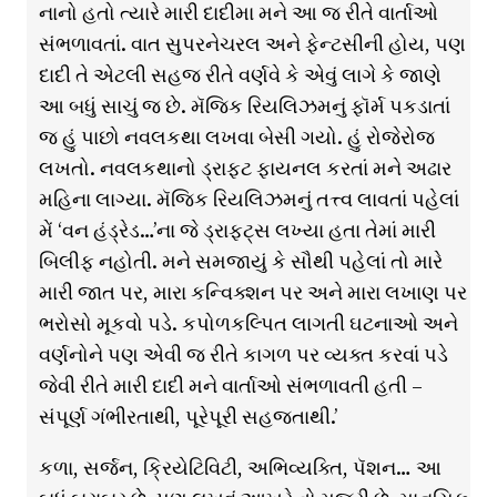
નાનો હતો ત્યારે મારી દાદીમા મને આ જ રીતે વાર્તાઓ
સંભળાવતાં. વાત સુપરનેચરલ અને ફેન્ટસીની હોય, પણ
દાદી તે એટલી સહજ રીતે વર્ણવે કે એવું લાગે કે જાણે
આ બધું સાચું જ છે. મૅજિક રિયલિઝમનું ફૉર્મ પકડાતાં
જ હું પાછો નવલકથા લખવા બેસી ગયો. હું રોજેરોજ
લખતો. નવલકથાનો ડ્રાફ્ટ ફાયનલ કરતાં મને અઢાર
મહિના લાગ્યા. મૅજિક રિયલિઝમનું તત્ત્વ લાવતાં પહેલાં
મેં ‘વન હંડ્રેડ…’ના જે ડ્રાફ્ટ્સ લખ્યા હતા તેમાં મારી
બિલીફ નહોતી. મને સમજાયું કે સૌથી પહેલાં તો મારે
મારી જાત પર, મારા કન્વિક્શન પર અને મારા લખાણ પર
ભરોસો મૂકવો પડે. કપોળકલ્પિત લાગતી ઘટનાઓ અને
વર્ણનોને પણ એવી જ રીતે કાગળ પર વ્યક્ત કરવાં પડે
જેવી રીતે મારી દાદી મને વાર્તાઓ સંભળાવતી હતી –
સંપૂર્ણ ગંભીરતાથી, પૂરેપૂરી સહજતાથી.’
કળા, સર્જન, ક્રિયેટિવિટી, અભિવ્યક્તિ, પૅશન… આ