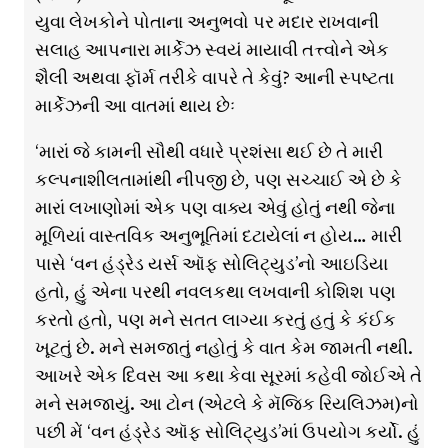
યુવા લેખકોને પોતાના અનુભવો પર મદાર રાખવાની
સલાહ આપનારા માર્કેઝ સ્વયં માયાવી તત્ત્વોને એક
શૈલી અથવા ફૉર્મ તરીકે વાપરે તે કેવું? આની સ્પષ્ટતા
માર્કેઝની આ વાતમાં થાય છેઃ
‘મારાં જે કામની સૌથી વધારે પ્રશંસા થઈ છે તે મારી
કલ્પનાશીલતામાંથી નીપજી છે, પણ સચ્ચાઈ એ છે કે
મારાં લખાણોમાં એક પણ વાક્ય એવું હોતું નથી જેના
મૂળિયાં વાસ્તવિક અનુભૂતિમાં દટાયેલાં ન હોય… મારી
પાસે ‘વન હંડ્રેડ યર્સ ઑફ સોલિટ્યુડ’નો આઇડિયા
હતો, હું એના પરથી નવલકથા લખવાની કોશિશ પણ
કરતો હતો, પણ મને સતત લાગ્યા કરતું હતું કે કંઈક
ખૂટતું છે. મને સમજાતું નહોતું કે વાત કેમ જામતી નથી.
આખરે એક દિવસ આ કથા કેવા સૂરમાં કહેવી જોઈએ તે
મને સમજાયું. આ ટોન (એટલે કે મૅજિક રિયલિઝમ)નો
પછી મેં ‘વન હંડ્રેડ ઑફ સોલિટ્યુડ’માં ઉપયોગ કર્યો. હું