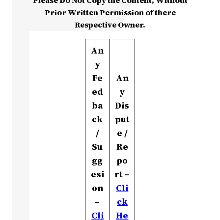
Please Do Not Copy the Content, Without
Prior Written Permission of there
Respective Owner.
An
y
Fe
An
ed
y
ba
Dis
ck
put
/
e /
Su
Re
gg
po
esi
rt –
on
Cli
–
ck
Cli
He