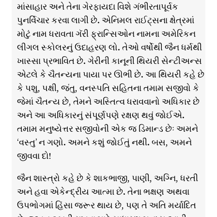
માંસાહાર અને તેના ગેરફાયદા વિશે ગંભીરતાપૂર્વક
પુનર્વિચાર કરવા લાગી છે. એનિમલ રાઈટ્સના ક્ષેત્રમાં
મોટું નામ ધરાવતા ગૅરી ફ્રાન્સિઓન નામના અમેરિકન
લીગલ સ્કોલરનું ઉદાહરણ લો. તેઓ વર્ષોથી જૈન ધર્મથી
ખાસ્સા પ્રભાવિત છે. ગેરીની કાનૂની થિયરી સેન્ટીઅન્સ
એટલે કે ચૈતન્યના પાયા પર ઊભી છે. આ થિયરી કહે છે
કે પશુ, પક્ષી, જંતુ, વનસ્પતિ સહિતના તમામ સજીવો કે
જેમાં ચૈતન્ય છે, તેમને અસ્તિત્વ ધરાવવાનો અધિકાર છે
અને આ અધિકારનું સંપૂર્ણપણે રક્ષણ થવું જોઈએ.
તમામ મનુષ્યેત્તર સજીવોની એક જ ડિમાન્ડ છેઃ અમને
‘વસ્તુ’ ન ગણો. અમને કશું જોઈતું નથી. બસ, અમને
જીવવા દો!
જૈન શાસ્ત્રો કહે છે કે શાકભાજી, પાણી, અગ્નિ, ધરતી
અને હવા એકેન્દ્રીય આત્મા છે. તેના ભક્ષણ અથવા
ઉપભોગમાં હિંસા જરૂર થાય છે, પણ તે અતિ મર્યાદિત