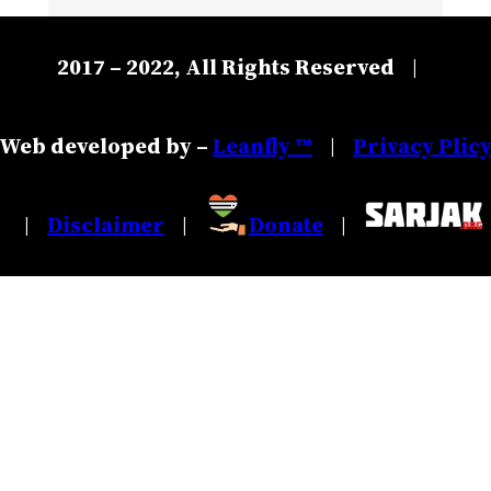
2017 – 2022, All Rights Reserved
|
Web developed by –
Leanfly ™
Privacy Plic
|
Disclaimer
Donate
|
|
|