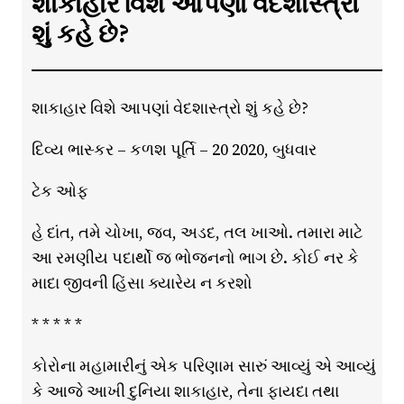
શાકાહાર વિશે આપણાં વેદશાસ્ત્રો
શું કહે છે?
શાકાહાર વિશે આપણાં વેદશાસ્ત્રો શું કહે છે?
દિવ્ય ભાસ્કર – કળશ પૂર્તિ – 20 2020, બુધવાર
ટેક ઓફ
હે દાંત, તમે ચોખા, જવ, અડદ, તલ ખાઓ. તમારા માટે
આ રમણીય પદાર્થો જ ભોજનનો ભાગ છે. કોઈ નર કે
માદા જીવની હિંસા ક્યારેય ન કરશો
* * * * *
કોરોના મહામારીનું એક પરિણામ સારું આવ્યું એ આવ્યું
કે આજે આખી દુનિયા શાકાહાર, તેના ફાયદા તથા