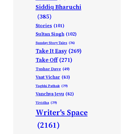
Siddiq Bharuchi
(385)
Stories
(101)
Sultan Singh
(102)
Sunday Story Tales
(26)
Take It Easy
(269)
Take Off
(271)
Tushar Dave
(49)
Vaat Vichar
(83)
Vagbhi Pathak
(29)
Vanchva Jevu
(82)
Vividha
(29)
Writer's Space
(2161)