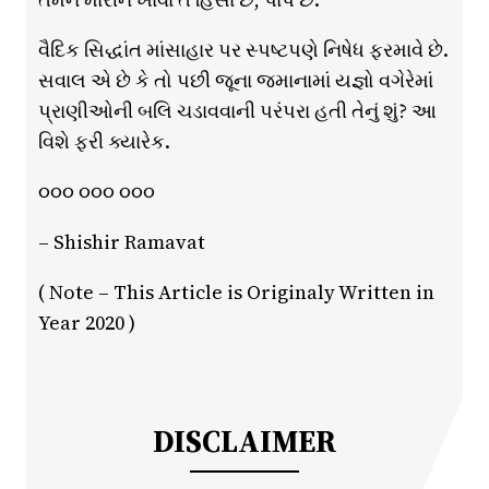
વૈદિક સિદ્ધાંત માંસાહાર પર સ્પષ્ટપણે નિષેધ ફરમાવે છે.
સવાલ એ છે કે તો પછી જૂના જમાનામાં યજ્ઞો વગેરેમાં
પ્રાણીઓની બલિ ચડાવવાની પરંપરા હતી તેનું શું? આ
વિશે ફરી ક્યારેક.
૦૦૦ ૦૦૦ ૦૦૦
– Shishir Ramavat
( Note – This Article is Originaly Written in
Year 2020 )
DISCLAIMER