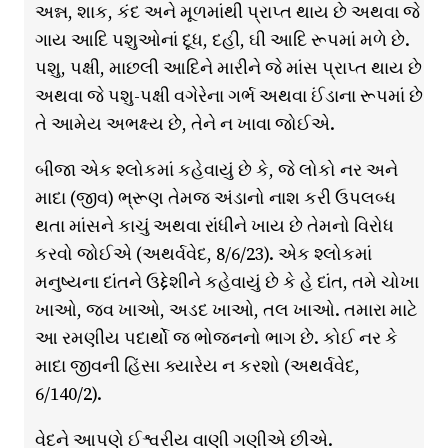
અન્ન, શાક, કંદ અને મૂળમાંથી પ્રાપ્ત થાય છે અથવા જે
ગાય આદિ પશુઓનાં દૂધ, દહી, ઘી આદિ રૂપમાં મળે છે.
પશુ, પક્ષી, માછલી આદિને મારીને જે માંસ પ્રાપ્ત થાય છે
અથવા જે પશુ-પક્ષી વગેરેના ગર્ભ અથવા ઈંડાના રૂપમાં છે
તે આમેય અભક્ષ્ય છે, તેને ન ખાવા જોઈએ.
બીજા એક શ્લોકમાં કહેવાયું છે કે, જે લોકો નર અને
માદા (જીવ) ભ્રૂણ તેમજ અંડાનો નાશ કરી ઉપલબ્ધ
થતા માંસને કાચું અથવા રાંધીને ખાય છે તેમનો વિરોધ
કરવો જોઈએ (અથર્વવેદ, 8/6/23). એક શ્લોકમાં
મનુષ્યના દાંતને ઉદ્દેશીને કહેવાયું છે કે હે દાંત, તમે ચોખા
ખાઓ, જવ ખાઓ, અડદ ખાઓ, તલ ખાઓ. તમારા માટે
આ રમણીય પદાર્થો જ ભોજનનો ભાગ છે. કોઈ નર કે
માદા જીવની હિંસા ક્યારેય ન કરશો (અથર્વવેદ,
6/140/2).
વેદને આપણે ઈશ્વરીય વાણી ગણીએ છીએ.