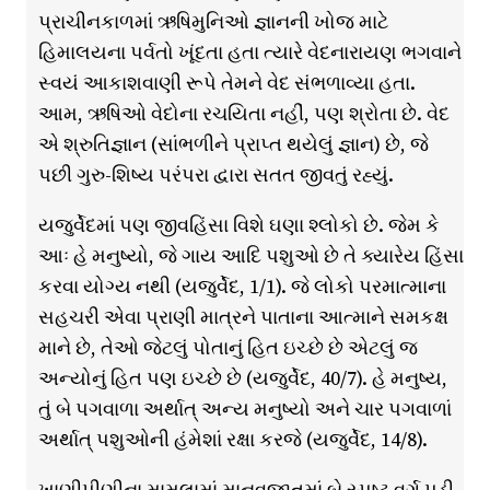
પ્રાચીનકાળમાં ઋષિમુનિઓ જ્ઞાનની ખોજ માટે
હિમાલયના પર્વતો ખૂંદતા હતા ત્યારે વેદનારાયણ ભગવાને
સ્વયં આકાશવાણી રૂપે તેમને વેદ સંભળાવ્યા હતા.
આમ, ઋષિઓ વેદોના રચયિતા નહીં, પણ શ્રોતા છે. વેદ
એ શ્રુતિજ્ઞાન (સાંભળીને પ્રાપ્ત થયેલું જ્ઞાન) છે, જે
પછી ગુરુ-શિષ્ય પરંપરા દ્વારા સતત જીવતું રહ્યું.
યજુર્વેદમાં પણ જીવહિંસા વિશે ઘણા શ્લોકો છે. જેમ કે
આઃ હે મનુષ્યો, જે ગાય આદિ પશુઓ છે તે ક્યારેય હિંસા
કરવા યોગ્ય નથી (યજુર્વેદ, 1/1). જે લોકો પરમાત્માના
સહચરી એવા પ્રાણી માત્રને પાતાના આત્માને સમકક્ષ
માને છે, તેઓ જેટલું પોતાનું હિત ઇચ્છે છે એટલું જ
અન્યોનું હિત પણ ઇચ્છે છે (યજુર્વેદ, 40/7). હે મનુષ્ય,
તું બે પગવાળા અર્થાત્ અન્ય મનુષ્યો અને ચાર પગવાળાં
અર્થાત્ પશુઓની હંમેશાં રક્ષા કરજે (યજુર્વેદ, 14/8).
ખાણીપીણીના મામલામાં માનવજાતમાં બે સ્પષ્ટ વર્ગ પડી