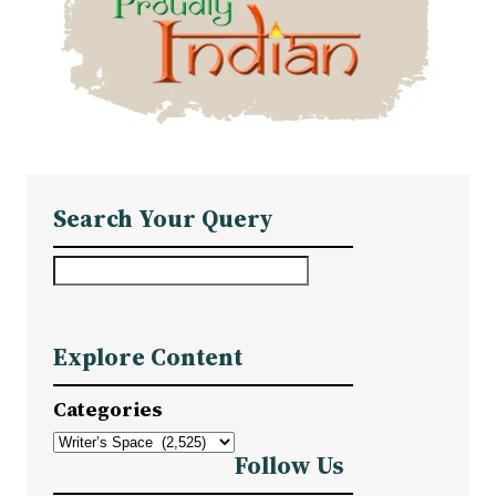
Search Your Query
S
e
a
Explore Content
r
c
Categories
h
Follow Us