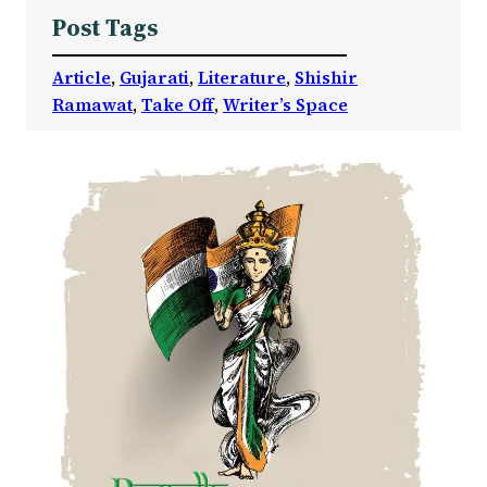
Post Tags
Article
, 
Gujarati
, 
Literature
, 
Shishir
Ramawat
, 
Take Off
, 
Writer’s Space