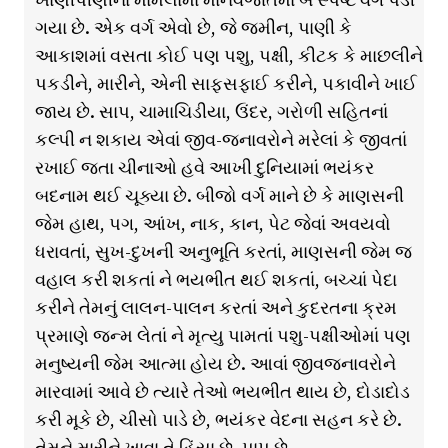
ગયા છે. એક વર્ગ એવો છે, જે જમીન, પાણી કે
આકાશમાં વસતા કોઈ પણ પશુ, પક્ષી, કીટક કે માછલીને
પકડીને, મારીને, એની સાફસફાઈ કરીને, પકાવીને ખાઈ
જાય છે. સાપ, ચામાચિડીયા, ઉંદર, ગરોળી સહિતનાં
કલ્પી ન શકાય એવાં જીવ-જનાવરોને મરેલાં કે જીવતાં
રખાઈ જતા ચીનાઓ હવે આખી દુનિયામાં ભયંકર
બદનામ થઈ ચૂક્યા છે. બીજો વર્ગ માને છે કે માણસની
જેમ હાથ, પગ, આંખ, નાક, કાન, પેટ જેવાં અવયવો
ધરાવતાં, સુખ-દુખની અનુભૂતિ કરતાં, માણસની જેમ જ
વહાલ કરી શકતાં ને ભયભીત થઈ શકતાં, બચ્ચાં પેદા
કરીને તેમનું લાલન-પાલન કરતાં અને કુદરતના ક્રમ
પ્રમાણે જન્મ લેતાં ને મૃત્યુ પામતાં પશુ-પક્ષીઓમાં પણ
મનુષ્યની જેમ આત્મા હોય છે. આવાં જીવજનાવરોને
મારવામાં આવે છે ત્યારે તેઓ ભયભીત થાય છે, દોડાદોડ
કરી મૂકે છે, ચીસો પાડે છે, ભયંકર વેદના સહન કરે છે.
તેમને મારીને ખાવા તે હિંસા છે, પાપ છે.