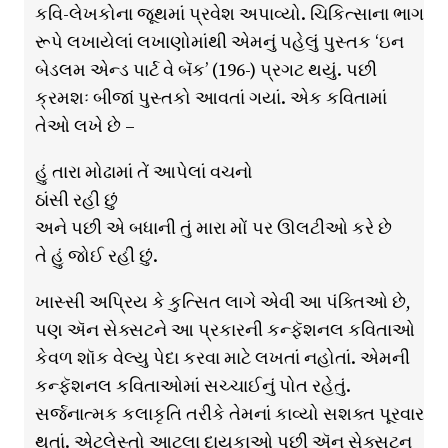
કવિ-લેખકોના જૂથમાં પ્રવેશ અપાવ્યો. ચિકિત્સાના ભાગ
રૂપે લખાયેલાં લખાણોમાંથી એમનું પહેલું પુસ્તક ‘ઇન
બેડલમ એન્ડ પાર્ટ વે બૅક’ (196-) પ્રગટ થયું. પછી
ક્રમશઃ બીજાં પુસ્તકો આવતાં ગયાં. એક કવિતામાં
તેઓ લખે છે –
હું તારા મોઢામાં તેં આપેલાં વચનો
ઠાંસી રહી છું
અને પછી એ બધાની તું મારા મોં પર ઊલટીઓ કરે છે
તે હું જોઈ રહી છું.
ખાસ્સી અપ્રિય કે કુત્સિત લાગે એવી આ પંક્તિઓ છે,
પણ ઍન સેક્સટને આ પ્રકારની કન્ફૅશનલ કવિતાઓ
કેવળ શૉક વેલ્યુ પેદા કરવા માટે લખતાં નહોતાં. એમની
કન્ફૅશનલ કવિતાઓમાં સચ્ચાઈનું પોત રહેતું.
સર્જનાત્મક કલાકૃતિ તરીકે તેમનાં કાવ્યો સશક્ત પૂરવાર
થતાં. એટલેસ્તો આટલા દાયકાઓ પછી ઍન સેક્સટન