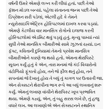
વર્ષની ઉંમરે એમણે લગ્ન કરી લીધાં હતાં. પછી તેઓ
ફૅશન મોડલ બન્યાં. પહેલા સંતાનના જન્મ પછી તેઓ
ડિપ્રેશન સરી પડેલાં, એટલી હદે કે તેમને
ન્યુરોસાઇકિએટ્રિક હોસ્પિટલમાં દાખલ કરવા પડ્યાં.
એમણે કેટલીય વાર માનસિક રોગોનો ઇલાજ કરતી
હોસ્પિટલોમાં એડમિટ થવું પડ્યું હતું. મૃત્યુ પામ્યાં ત્યાં
સુધી તેઓ માનસિક બીમારીઓ સામે ઝૂઝતાં રહ્યાં. ઇન
ફૅક્ટ, કવિતાની દુનિયામાં તેમનો પ્રવેશ માનસિક
બીમારીઓને કારણે જ થયો હતો. એમના થેરાપિસ્ટે
સૂચન કર્યું હતું કે ઍન, તારા મનમાં જે કંઈ વિચારોનો
વંટોળિયો ફૂંકાતો હોય, તને જે ફીલ થતું હોય, તને
સપનાંમાં જે દેખાતું હોય તે બધું તું કાગળ પર ઉતારતી જા.
ઍન સેક્સટને થેરાપીના ભાગ રૂપે આ બધું લખવાનું શરૂ
કર્યું. એમનું લખાણ વાંચીને થેરાપિસ્ટ ખૂબ પ્રભાવિત
થયા. એમણે કહ્યું, ઍન, તું બહુ સરસ લખે છે, તું હજુ
વધારે લખ. આ લખાણોએ ઍન સેક્સટનને સ્થાનિક