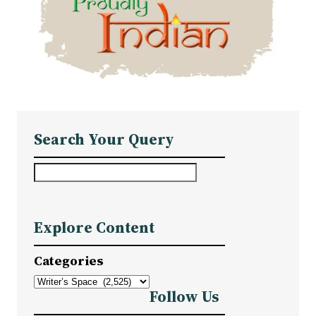
Search Your Query
S
e
a
Explore Content
r
c
Categories
h
Follow Us