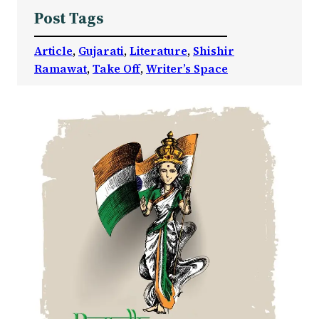
Post Tags
Article
, 
Gujarati
, 
Literature
, 
Shishir
Ramawat
, 
Take Off
, 
Writer’s Space