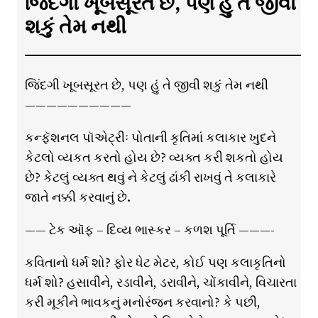
જિંદગી ખૂબસૂરત છે, પણ હું તે જીવી
શકું તેમ નથી
જિંદગી ખૂબસૂરત છે, પણ હું તે જીવી શકું તેમ નથી
——————————
કન્ફૅશનલ પૉએટ્રીઃ પોતાની કૃતિમાં કલાકાર ખુદને
કેટલો વ્યકત કરતો હોય છે? વ્યક્ત કરી શકતો હોય
છે? કેટલું વ્યક્ત થવું ને કેટલું ઢાંકી રાખવું તે કલાકારે
જાતે નક્કી કરવાનું છે.
—— ટેક ઑફ – દિવ્ય ભાસ્કર – કળશ પૂર્તિ ———-
કવિતાનો ધર્મ શો? ફોર ધેટ મેટર, કોઈ પણ કલાકૃતિનો
ધર્મ શો? હસાવીને, રડાવીને, ડરાવીને, ચોંકાવીને, વિચારતા
કરી મૂકીને ભાવકનું મનોરંજન કરવાનો? કે પછી,