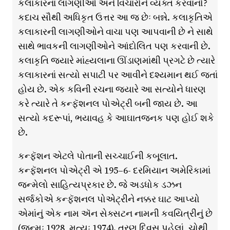
કલાકારના લાગણીઓ અને વિચારોને વ્યક્ત કરવાનો?
કદાચ સૌથી અધિકૃત ઉત્તર આ જ છેઃ બન્ને. કલાકૃતિએ
કલાકારની લાગણીઓને વાચા પણ આપવાની છે ને સાથે
સાથે ભાવકની લાગણીઓને આંદોલિત પણ કરવાની છે.
કલાકૃતિ જ્યારે માંહ્યલાના ઊંડાણમાંથી પ્રગટે છે ત્યારે
કલાકારનાં સત્યો સપાટી પર આવીને દશ્યમાન થઈ જતાં
હોય છે. એક કવિની રચના જ્યારે આ સત્યોને ધારણ
કરે ત્યારે તે કન્ફૅશનલ પોએટ્રી બની જાય છે. આ
સત્યો કદરૂપાં, ભયાવહ કે આઘાતજનક પણ હોઈ શકે
છે.
કન્ફૅશન એટલે પોતાની સચ્ચાઈની કબૂલાત.
કન્ફૅશનલ પોએટ્રી એ 195–6- દરમિયાન અમેરિકામાં
જન્મેલો સાહિત્યપ્રકાર છે. જે અડધોક ડઝન
સર્જકોએ કન્ફૅશનલ પોએટ્રીને નક્કર ઘાટ આપ્યો
એમાંનું એક નામ ઍન સેક્સટન નામની કવયિત્રીનું છે
(જન્મઃ 1928, મૃત્યુઃ 1974). ત્રણ દિવસ પહેલાં, ચોથી