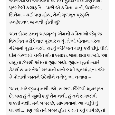
અભિવ્યક્તિ આપવાનો છે. મન-હૃદયનાં ઊંડાણમાંથી
પ્રગટેલી કલાકૃતિ – પછી એ કવિતા, વાર્તા, પેઇન્ટિંગ,
સિનેમા – કંઈ પણ હોય, તેની મૂળભૂત પ્રકૃતિ
કન્ફૅશનલ જ નથી હોતી શું?
ઍન સેક્સટનનું અપમૃત્યુ એમની કવિતાઓ જેવું જ
વિચલિત કરી દેનારું પૂરવાર થયું. તેઓ પોતાના ઘરના
ગેરેજમાં પૂરાઈ ગયાં, કારનું ઍન્જિન ચાલુ કરી દીધું. ધીમે
ધીમે ગેરેજમાં કાર્બન મોનોક્સાઇડ જમા થવા લાગ્યો. આ
વાયુના ઝેરથી એમનો જીવ ગયો. જીવતાં હતાં ત્યારે
કેટલીય વાર તેઓ મરવાની વાતો લખી ચૂક્યાં હતાં. જેમ
કે પોતાની જાતને ઉદ્દેશીને લખેલું આ લખાણ –
‘ઍન, મારે જીવવું નથી. જો, સાંભળ. જિંદગી ખૂબસૂરત
છે, પણ હું તે જીવી શકું તેમ નથી. હું તને સમજાવી
શકતી નથી. મને ખબર છે, સાંભળવામાં આ ગાંડુંઘેલું
લાગશે… પણ જો તને ખબર હોત કે મને કેવું લાગે છે, તો