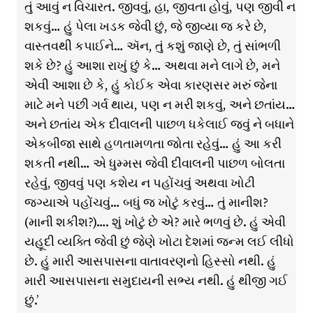
તું આવું ન વિચારત. જીવવું, હા, જીવતા હોવું, પણ જીવી ન
શકવું… હું પેલા ખડક જેવી છું, જે જીવ્યા જ કરે છે,
વાસ્તવથી કપાઈને… ઍન, તું કશું જાણે છે, તું સાંભળી
શકે છે? હું આશા રાખું છું કે… અથવા મને લાગે છે, મને
એવી આશા છે કે, હું કોઈક એવા કારણસર મરું જેના
માટે મને પછી ગર્વ થાય, પણ ન મરી શકવું, અને છતાંય…
અને છતાંય એક દીવાલની પાછળ ધકેલાઈ જવું ને બધાને
એકબીજા સાથે હળતામળતા જોતા રહેવું… હું આ કરી
શકતી નથી… એ ધુમ્મસ જેવી દીવાલની પાછળ બોલતા
રહેવું, જીવવું પણ કશેય ન પહોંચવું અથવા ખોટી
જગ્યાએ પહોંચવું… બધું જ ખોટું કરવું… તું માનીશ?
(માની શકીશ?)…. શું ખોટું છે એ? મારે ભળવું છે. હું એવી
યહૂદી વ્યક્તિ જેવી છું જેણે ખોટા દેશમાં જન્મ લઈ લીધો
છે. હું મારી આસપાસના વાતાવરણનો હિસ્સો નથી. હું
મારી આસપાસના સમુદાયની સભ્ય નથી. હું થીજી ગઈ
છું.’