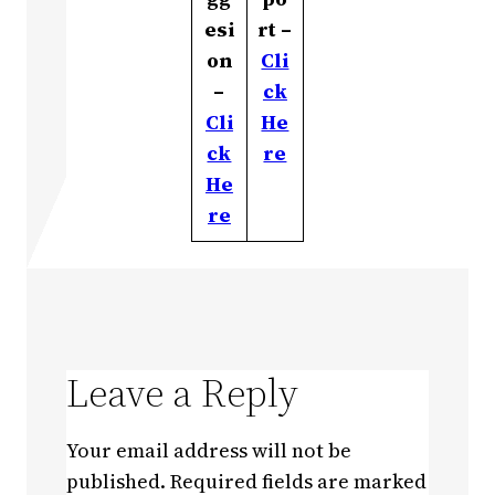
esi
rt –
on
Cli
–
ck
Cli
He
ck
re
He
re
Leave a Reply
Your email address will not be
published.
Required fields are marked