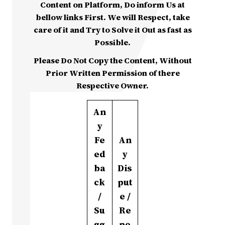
Content on Platform, Do inform Us at
bellow links First. We will Respect, take
care of it and Try to Solve it Out as fast as
Possible.
Please Do Not Copy the Content, Without
Prior Written Permission of there
Respective Owner.
An
y
Fe
An
ed
y
ba
Dis
ck
put
/
e /
Su
Re
gg
po