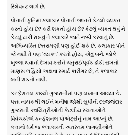
રિલેવન્ટ લાગે છે.
પોતાની કૃતિમાં કલાકાર પોતાની જાતને કેટલો વ્યકત
કરતો હોય છે? કરી શકતો હોય છે? કેટલું વ્યક્ત થવું ને
કેટલું ઢાંકી રાખવું તે કલાકારે જાતે નક્કી કરવાનું છે.
અભિવ્યક્તિ છેતરામણી પણ હોઈ શકે છે. કલાકાર પોતે
જે નથી તે પણ ‘વ્યક્ત’ કરતો હોય, એવું બને. જોકે
ખુલ્લા થવાનો દેખાવ કરીને ચતુરાઈપૂર્વક ઢાંકી રાખતો
માણસ લહિયો અથવા સ્માર્ટ કારીગર છે, તે કલાકાર
બની શકતો નથી.
કન્ફૅશનલ કાવ્યો ગુજરાતીમાં પણ લખાતાં આવ્યાં છે.
પન્ના નાયકથી લઈને મનીષા જોશી સુધીની દરજ્જેદાર
ગુજરાતી કવયિત્રીઓની કેટલીય રચનાઓને
વિવેચકોએ કન્ફૅશનલ પોએટ્રીનું નામ આપ્યું છે.
કલાનો ધર્મ જ કલાકારની અંતરતમ લાગણીઓને