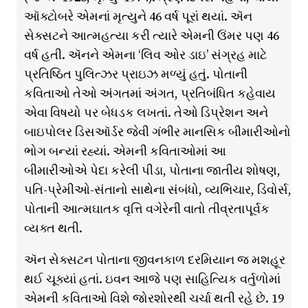
ઑક્ટોબરે એમનાં મૃત્યુને 46 વર્ષ પૂરાં થયાં. ઍન
સેક્સટને આત્મહત્યા કરી ત્યારે એમની ઉંમર પણ 46
વર્ષ હતી. ઍનને એમના ‘લિવ ઓર ડાઇ’ સંગ્રહ માટે
પ્રતિષ્ઠિત પુલિત્ઝર પ્રાઇઝ મળ્યું હતું. પોતાની
કવિતાઓ તેઓ અંગતમાં અંગત, પ્રતિબંધિત કહેવાય
એવા વિષયો પર બેધડક લખતાં. તેઓ ડિપ્રેશન અને
બાઇપોલર ડિસઑર્ડર જેવી ગંભીર માનસિક બીમારીઓનો
ભોગ બન્યાં રહ્યાં. એમની કવિતાઓમાં આ
બીમારીઓએ પેદા કરેલી પીડા, પોતાના જાતીય શોષણ,
પતિ-પ્રેમીઓ-સંતાનો સાથેના સંબંધો, વ્યભિચાર, ડિવોર્સ,
પોતાની આત્મઘાતક વૃત્તિ વગેરેની વાતો તીવ્રતાપૂર્વક
વ્યક્ત થતી.
ઍન સેક્સટન પોતાના જીવનકાળ દરમિયાન જ મશહૂર
થઈ ચૂક્યાં હતાં. ઇવન આજે પણ સાહિત્યિક વર્તુળોમાં
એમની કવિતાઓ વિશે જોરશોરથી ચર્ચા થતી રહે છે. 19